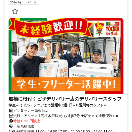
アルバイト・パート
船橋に根付くピザデリバリー店のデリバリースタッフ
学生～ミドル・シニアまで活躍中♪週1日～/1週間毎のシフト⭐
ピザヨッカー高根台店
交通・アクセス ｢高根木戸駅｣から徒歩7分 ★駅チカで通勤便利♪ ★自
転車・バイク通勤OK
時給1,200円以上
千葉県船橋市
勤務時間詳細 11:00～14:00 17:00～21:00 18:00～22:00 11:00～