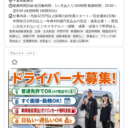
千葉県船橋市
勤務時間詳細 総労働時間：1ヶ月あたり160時間 勤務時間：20:00～
翌9:00 (休憩時間 1時間30分)
仕事内容 ✅月給32万円以上保障の好待遇スタート ✅完全週休2日制・
年間休日105日以上 ✅年商450億円見込みの安定・成長企業！ ✅景気
に左右されないビジネスモデル☆ ✅経験・成果・頑張りで即昇給も...
業界未経験者歓迎
主婦・主夫歓迎
学歴不問
車通勤OK
固定時間制
職場見学可
転勤なし
経験不問
未経験者歓迎
経験者歓迎
残業なし
研修あり
ブランクOK
育休あり
交通費支給
社割あり
土日祝休み
友達と応募OK
アルバイト・パート