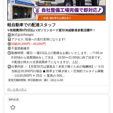
軽自動車での配達スタッフ
✨初期費用0円/日払い/ガソリンカード貸付/未経験者多数活躍中！
株式会社Relight
アクセス: 現場への直行直帰になります!
日給20,000円～40,000円
千葉県船橋市
勤務時間・曜日: ✅週2日以上の勤務をお願いいたします。 ✅7:00 or
8:00頃から就業開始をして頂き、 19:00〜21:00頃に終了目安です。
※配達が終わり次第就業終了になりますが、上記...
仕事内容: ✅【月収50万は通過点！本気で稼ぐための報酬例】✅ ※日
当保証20,000円の場合 ◼︎ 限界まで稼ぎ抜く！圧倒的フルタイム稼働
・1日20,000円 ✕ 25日 ＝ 驚異の 500,...
変形労働時間制
即日勤務OK
週2・3日からOK
同じ企業の求人
契約社員