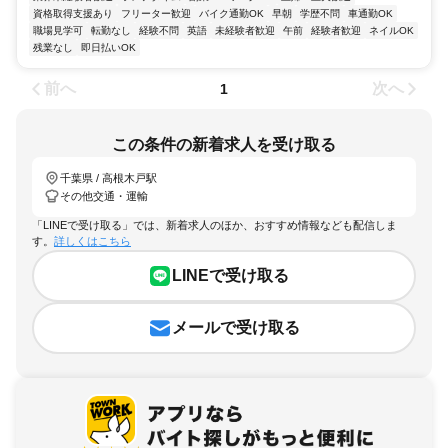
資格取得支援あり
フリーター歓迎
バイク通勤OK
早朝
学歴不問
車通勤OK
職場見学可
転勤なし
経験不問
英語
未経験者歓迎
午前
経験者歓迎
ネイルOK
残業なし
即日払いOK
前へ
次へ
1
この条件の新着求人を受け取る
千葉県 / 高根木戸駅
その他交通・運輸
「LINEで受け取る」では、新着求人のほか、おすすめ情報なども配信しま
す。
詳しくはこちら
LINEで受け取る
メールで受け取る