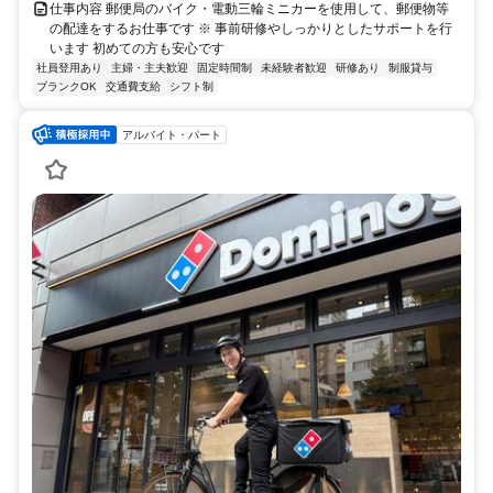
仕事内容 郵便局のバイク・電動三輪ミニカーを使用して、郵便物等
の配達をするお仕事です ※ 事前研修やしっかりとしたサポートを行
います 初めての方も安心です
社員登用あり
主婦・主夫歓迎
固定時間制
未経験者歓迎
研修あり
制服貸与
ブランクOK
交通費支給
シフト制
アルバイト・パート