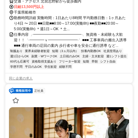
交通・アクセス 北習志野駅から徒歩圏内
日給13,500円以上
千葉県船橋市
勤務時間詳細 実働時間：1日あたり8時間 平均勤務日数：1ヶ月あた
り4日 〜 20日 ■■日勤■■8:00～17:00(実働8h) ■■夜勤■■20:00～
5:00(実働8h) ＊週1日～OK ＊土...
仕事内容 ╭━━━━━━━━━━━━━╮ 無資格・未経験も大歓
迎！！ ╰━━━━ｖ━━━━━━━━╯ ■■■ 工事車両の搬出入誘導
■■■ 通行車両の迂回の案内 歩行者や車を安全に通行誘導 など...
制服あり
業界未経験者歓迎
短期（3ヵ月以内）
扶養内勤務OK
社員登用あり
週1日からOK
副業・WワークOK
土日祝のみOK
主婦・主夫歓迎
週1シフト提出
60代も応募可
資格取得支援あり
フリーター歓迎
短期
早朝
シフト自由
学歴不問
平日のみOK
学生歓迎
経験不問
同じ企業の求人
正社員