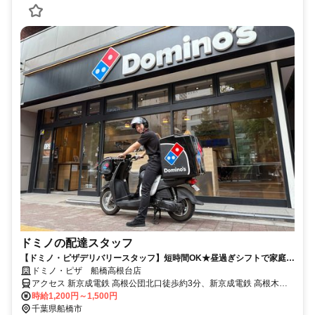
ドミノの配達スタッフ
【ドミノ・ピザデリバリースタッフ】短時間OK★昼過ぎシフトで家庭と
の両立も
ドミノ・ピザ 船橋高根台店
アクセス 新京成電鉄 高根公団北口徒歩約3分、新京成電鉄 高根木戸
北口徒歩約10分、新京成電鉄 滝不動出入口2徒歩約13分 最寄駅：新
時給1,200円～1,500円
京成線 高根公団駅
千葉県船橋市