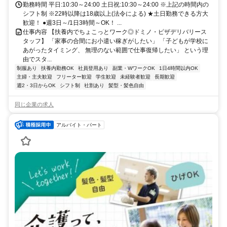
勤務時間 平日:10:30～24:00 土日祝:10:30～24:00 ※上記の時間内の
シフト制 ※22時以降は18歳以上(法令による) ★土日勤務できる方大
歓迎！ ●週3日～/1日3時間～OK！ ...
仕事内容 【扶養内でちょこっとワーク◎ドミノ・ピザデリバリース
タッフ】 「家事の合間にお小遣い稼ぎがしたい」 「子どもが学校に
あがったタイミング、 無理のない範囲で仕事復帰したい」 という理
由でスタ...
制服あり
扶養内勤務OK
社員登用あり
副業・WワークOK
1日4時間以内OK
主婦・主夫歓迎
フリーター歓迎
学生歓迎
未経験者歓迎
長期歓迎
週2・3日からOK
シフト制
社割あり
髪型・髪色自由
同じ企業の求人
アルバイト・パート