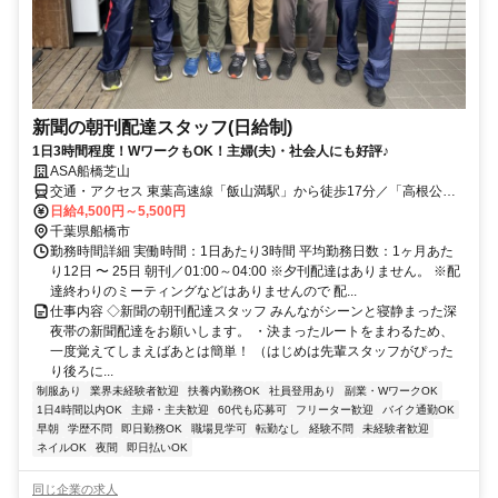
新聞の朝刊配達スタッフ(日給制)
1日3時間程度！WワークもOK！主婦(夫)・社会人にも好評♪
ASA船橋芝山
交通・アクセス 東葉高速線「飯山満駅」から徒歩17分／「高根公団
駅」「高根木戸駅」から徒歩17分
日給4,500円～5,500円
千葉県船橋市
勤務時間詳細 実働時間：1日あたり3時間 平均勤務日数：1ヶ月あた
り12日 〜 25日 朝刊／01:00～04:00 ※夕刊配達はありません。 ※配
達終わりのミーティングなどはありませんので 配...
仕事内容 ◇新聞の朝刊配達スタッフ みんながシーンと寝静まった深
夜帯の新聞配達をお願いします。 ・決まったルートをまわるため、
一度覚えてしまえばあとは簡単！ （はじめは先輩スタッフがぴった
り後ろに...
制服あり
業界未経験者歓迎
扶養内勤務OK
社員登用あり
副業・WワークOK
1日4時間以内OK
主婦・主夫歓迎
60代も応募可
フリーター歓迎
バイク通勤OK
早朝
学歴不問
即日勤務OK
職場見学可
転勤なし
経験不問
未経験者歓迎
ネイルOK
夜間
即日払いOK
同じ企業の求人