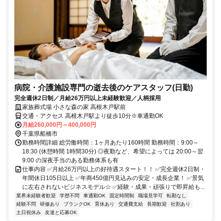
病院・介護施設専門の逝去後のケアスタッフ(日勤)
完全週休2日制／月給26万円以上未経験歓迎／人柄採用
家族葬式場 小さな森の家 高根木戸駅前
交通・アクセス 高根木戸駅より徒歩10分※車通勤OK
月給260,000円～400,000円
千葉県船橋市
勤務時間詳細 総労働時間：1ヶ月あたり160時間 勤務時間：9:00～
18:30 (休憩時間 1時間30分) ◎夜勤など、希望によっては 20:00～翌
9:00 の深夜手当のある勤務体系も有
仕事内容 ✅月給26万円以上の好待遇スタート！！ ✅完全週休2日制・
年間休日105日以上 ✅年商450億円見込みの安定・成長企業！ ✅景気
に左右されないビジネスモデル☆ ✅経験・成果・頑張りで即昇給も...
業界未経験者歓迎
学歴不問
車通勤OK
固定時間制
職場見学可
転勤なし
経験不問
研修あり
ブランクOK
育休あり
交通費支給
長期歓迎
社割あり
土日祝休み
友達と応募OK