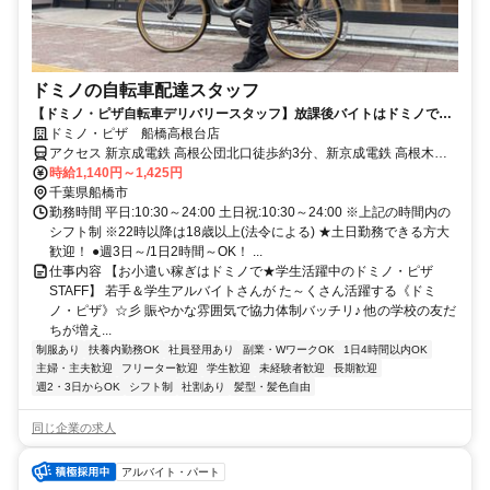
ドミノの自転車配達スタッフ
【ドミノ・ピザ自転車デリバリースタッフ】放課後バイトはドミノで決
まり！学生活躍中
ドミノ・ピザ 船橋高根台店
アクセス 新京成電鉄 高根公団北口徒歩約3分、新京成電鉄 高根木戸
北口徒歩約10分、新京成電鉄 滝不動出入口2徒歩約13分 最寄駅：新
時給1,140円～1,425円
京成線 高根公団駅
千葉県船橋市
勤務時間 平日:10:30～24:00 土日祝:10:30～24:00 ※上記の時間内の
シフト制 ※22時以降は18歳以上(法令による) ★土日勤務できる方大
歓迎！ ●週3日～/1日2時間～OK！ ...
仕事内容 【お小遣い稼ぎはドミノで★学生活躍中のドミノ・ピザ
STAFF】 若手＆学生アルバイトさんが た～くさん活躍する《ドミ
ノ・ピザ》☆彡 賑やかな雰囲気で協力体制バッチリ♪ 他の学校の友だ
ちが増え...
制服あり
扶養内勤務OK
社員登用あり
副業・WワークOK
1日4時間以内OK
主婦・主夫歓迎
フリーター歓迎
学生歓迎
未経験者歓迎
長期歓迎
週2・3日からOK
シフト制
社割あり
髪型・髪色自由
同じ企業の求人
アルバイト・パート