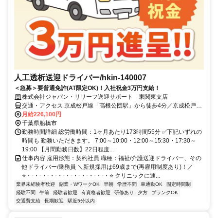
人工透析送迎ドライバー/hkin-140007
＜急募＞要普通免許(AT限定OK)！入社祝金3万円支給！
株式会社ジャパン・リリーフ送迎サポート 東関東支店
交通・アクセス 京成松戸線「高根公団駅」から徒歩4分／京成松戸線
「高根木戸駅」から徒歩12分 ✅車通勤OK
月給226,100円
千葉県船橋市
勤務時間詳細 総労働時間：1ヶ月あたり173時間55分 ✅下記いずれの
時間も 勤務いただきます。 7:00～10:00・12:00～15:30・17:30～
19:00 【月間勤務日数】22日程度...
仕事内容 雇用形態：契約社員 職種：福祉/介護送迎ドライバー、その
他ドライバー/乗務員 ＼新規採用は69歳まで(再雇用制度あり)！／
⭐・-・-・-・-・-・-・-・-・-・-・⭐ クリニックに通...
業界未経験者歓迎
副業・WワークOK
早朝
学歴不問
車通勤OK
固定時間制
経験不問
午前
経験者歓迎
有資格者歓迎
研修あり
夕方
ブランクOK
交通費支給
長期歓迎
駅近5分以内