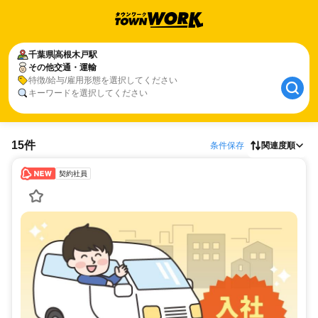
千葉県
高根木戸駅
その他交通・運輸
特徴/給与/雇用形態を選択してください
キーワードを選択してください
15件
条件保存
関連度順
契約社員