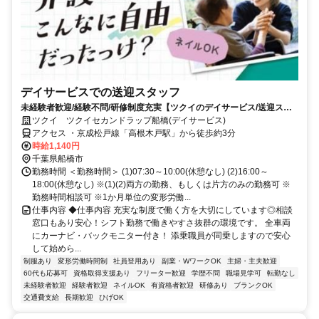
デイサービスでの送迎スタッフ
未経験者歓迎/経験不問/研修制度充実【ツクイのデイサービス/送迎スタ
ッフ求人】
ツクイ ツクイセカンドラップ船橋(デイサービス)
アクセス ・京成松戸線「高根木戸駅」から徒歩約3分
時給1,140円
千葉県船橋市
勤務時間 ＜勤務時間＞ (1)07:30～10:00(休憩なし) (2)16:00～
18:00(休憩なし) ※(1)(2)両方の勤務、もしくは片方のみの勤務可 ※
勤務時間相談可 ※1か月単位の変形労働...
仕事内容 ◆仕事内容 充実な制度で働く方を大切にしています◎相談
窓口もあり安心！シフト勤務で働きやすさ抜群の環境です。 全車両
にカーナビ・バックモニター付き！ 添乗職員が同乗しますので安心
して始めら...
制服あり
変形労働時間制
社員登用あり
副業・WワークOK
主婦・主夫歓迎
60代も応募可
資格取得支援あり
フリーター歓迎
学歴不問
職場見学可
転勤なし
未経験者歓迎
経験者歓迎
ネイルOK
有資格者歓迎
研修あり
ブランクOK
交通費支給
長期歓迎
ひげOK