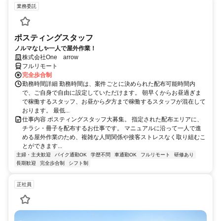
業務委託
ポスティングスタッフ
ノルマなし✨一人で屋外作業！
株式会社One arrow
フルリモート
完全歩合制
勤務時間詳細 勤務時間は、案件ごとに決められた配布可能時間内
で、ご自身で自由に設定していただけます。 朝早くからお昼過ぎま
で稼働するスタッフ、お昼から夕方まで稼働するスタッフが混在して
おります。 最低...
仕事内容 ポスティングスタッフ大募集。 指定された配布エリアに、
チラシ・冊子を配布するお仕事です。 マニュアルに沿って一人で進
める屋外作業のため、複雑な人間関係や接客ストレスなく取り組むこ
とができます...
主婦・主夫歓迎
バイク通勤OK
学歴不問
車通勤OK
フルリモート
研修あり
長期歓迎
完全歩合制
シフト制
正社員