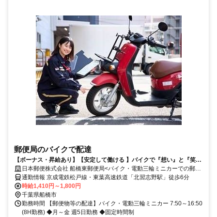
郵便局のバイクで配達
【ボーナス・昇給あり】【安定して働ける 】バイクで『想い』と『笑
顔』をつなぐお仕事してみませんか？
日本郵便株式会社 船橋東郵便局<バイク・電動三輪ミニカーでの郵便
物等の配達>
通勤情報 京成電鉄松戸線・東葉高速鉄道「北習志野駅」徒歩6分
時給1,410円～1,800円
千葉県船橋市
勤務時間 【郵便物等の配達】バイク・電動三輪ミニカー 7:50～16:50
(8H勤務) ◆月～金 週5日勤務 ◆固定時間制