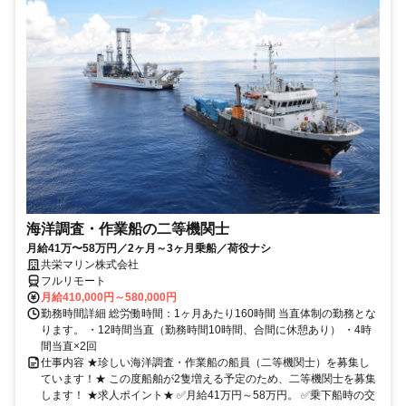
海洋調査・作業船の二等機関士
月給41万〜58万円／2ヶ月～3ヶ月乗船／荷役ナシ
共栄マリン株式会社
フルリモート
月給410,000円～580,000円
勤務時間詳細 総労働時間：1ヶ月あたり160時間 当直体制の勤務とな
ります。 ・12時間当直（勤務時間10時間、合間に休憩あり） ・4時
間当直×2回
仕事内容 ★珍しい海洋調査・作業船の船員（二等機関士）を募集し
ています！★ この度船舶が2隻増える予定のため、二等機関士を募集
します！ ★求人ポイント★ ✅月給41万円～58万円。 ✅乗下船時の交