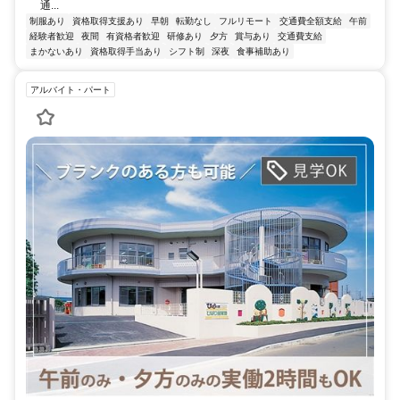
通...
制服あり
資格取得支援あり
早朝
転勤なし
フルリモート
交通費全額支給
午前
経験者歓迎
夜間
有資格者歓迎
研修あり
夕方
賞与あり
交通費支給
まかないあり
資格取得手当あり
シフト制
深夜
食事補助あり
アルバイト・パート