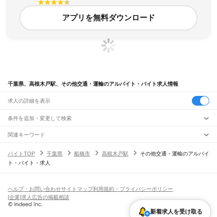
アプリを無料ダウンロード
千葉県、高根木戸駅、その他交通・運輸のアルバイト・バイト求人情報
求人の詳細を表示
条件を追加・変更して検索
市区町村を追加・変更
関連キーワード
完全在宅ワーク 全国
シール貼り 在宅
現在地周辺
ガチャガチャ
犬カフェ
千葉県
駅を追加・変更
バイトTOP
千葉県
船橋市
高根木戸駅
その他交通・運輸のアルバイ
千葉県
すべて
ト・バイト・求人
千葉市
すべて
職種を追加・変更
JR武蔵野線
中央区
花見川区
稲毛区
若葉区
緑区
美浜区
南流山駅
新松戸駅
新八柱駅
東松戸駅
市川大野駅
船橋法典駅
西船橋駅
飲食・フードサービス
銚子市
市川市
船橋市
館山市
木更津市
松戸市
野田市
茂原市
成田市
佐倉市
東金市
特徴を追加・変更
飲食・フードサービス
すべて
ヘルプ・お問い合わせ
サイトマップ
利用規約・プライバシーポリシー
JR中央・総武線
旭市
習志野市
柏市
勝浦市
市原市
流山市
八千代市
我孫子市
鴨川市
鎌ケ谷市
ホールスタッフ
キッチンスタッフ
皿洗い・洗い場
精肉・鮮魚加工
給食調理
人気
[企業]求人広告の掲載相談
市川駅
本八幡駅
下総中山駅
西船橋駅
船橋駅
東船橋駅
津田沼駅
幕張本郷駅
幕張駅
君津市
富津市
浦安市
四街道市
袖ケ浦市
八街市
印西市
白井市
富里市
南房総市
雇用形態を追加・変更
パン屋（ベーカリー）
フードカウンター販売員
バー（BAR）・バーテンダー
日払いOK
高校生歓迎
学生歓迎
深夜の仕事
髪型・髪色自由
ひげOK
ネイルOK
新検見川駅
稲毛駅
西千葉駅
千葉駅
匝瑳市
香取市
山武市
いすみ市
大網白里市
印旛郡
香取郡
山武郡
長生郡
夷隅郡
新着求人を受け取る
飲食店補助（開店・閉店準備）
飲食店（店長・マネージャー）
ピアスOK
アルバイト・パート
履歴書不要
オープニングスタッフ
留学生・外国人活躍中
安房郡
都道府県を変更