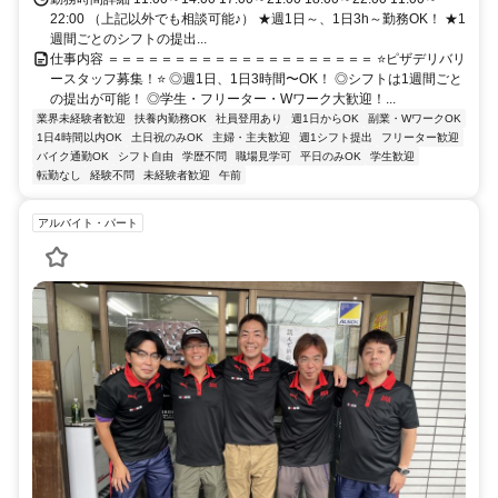
22:00 （上記以外でも相談可能♪） ★週1日～、1日3h～勤務OK！ ★1
週間ごとのシフトの提出...
仕事内容 ＝＝＝＝＝＝＝＝＝＝＝＝＝＝＝＝＝＝＝＝ ⭐ピザデリバリ
ースタッフ募集！⭐ ◎週1日、1日3時間〜OK！ ◎シフトは1週間ごと
の提出が可能！ ◎学生・フリーター・Wワーク大歓迎！...
業界未経験者歓迎
扶養内勤務OK
社員登用あり
週1日からOK
副業・WワークOK
1日4時間以内OK
土日祝のみOK
主婦・主夫歓迎
週1シフト提出
フリーター歓迎
バイク通勤OK
シフト自由
学歴不問
職場見学可
平日のみOK
学生歓迎
転勤なし
経験不問
未経験者歓迎
午前
アルバイト・パート