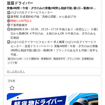
送迎ドライバー
実働4時間！午前・夕方のみの実働2時間も相談可能♪週1日～勤務OK！
ブランクのある方も可能◇見学も可能【船橋市・高根公団駅・デイサー
ひばりの丘デイサービスセンター
ビス・送迎ドライバー・パート】
最寄駅 京成電鉄松戸線「高根公団駅」から徒歩17分
時給1,140円以上
千葉県船橋市
勤務時間 8:30～10:30、15:15～17:15 中抜けあり（休憩なし） ※週1
日から勤務OK ※平日のみ、土祝のみもOK ※午前のみ、夕方のみも
応相談
ひばりの丘デイサービスセンター 求人概要 ひばりの丘デイサービス
センター：送迎ドライバー/パート 実働4時間！午前・夕方のみの実働
2時間も相談可能♪週1日～勤務OK！ブランクのある方も可能◇見学も
可能...
週1日からOK
バイク通勤OK
車通勤OK
職場見学可
ブランクOK
交通費支給
シフト制
同じ企業の求人
正社員