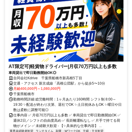
AT限定可|軽貨物ドライバー|月収70万円以上も多数
車両貸出で即日勤務開始OK◎
合同会社Kdrive 千葉県船橋市新高根5丁目
交通・アクセス 新京成線「高根公団駅」から徒歩5〜10分
月給400,000円～1,080,000円
千葉県船橋市
勤務時間詳細 総労働時間：1ヶ月あたり160時間 シフト制 8:00～
19:30 ✨配送が終わり次第、退社でOK ✨土日祝休みもOK ✨曜日や日
数は柔軟に調整可能◎
仕事内容 ✅ 月収70万円以上も多数 ✅ 車両貸出で即日勤務開始OK ✅
週休2日／シフトの自由度高め ✅ 長距離運転なし ✅ 片手で持てる荷
物がメイン ✅ 未経験大歓迎 - 【✨具体的な仕事内容】 ...
業界未経験者歓迎
ランチタイム
副業・WワークOK
主婦・主夫歓迎