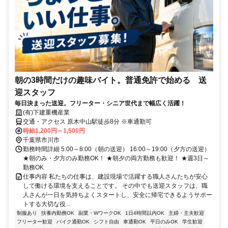
朝の3時間だけの趣味バイト。普通免許で始める 送
迎スタッフ
毎日決まった送迎。フリーター・シニア世代まで幅広く活躍！
(有)下建重機産業
交通・アクセス 原木中山駅徒歩8分 ※車通勤可
時給1,200円～1,500円
千葉県市川市
勤務時間詳細 5:00～8:00（朝の送迎） 16:00～19:00（夕方の送迎）
★朝のみ・夕方のみ勤務OK！ ★朝夕の両方勤務も歓迎！ ★週3日～
勤務OK
仕事内容 私たちの仕事は、建設現場で活躍する職人さんたちが安心
して働ける環境を支えることです。 その中でも送迎スタッフは、職
人さんが一日を気持ちよくスタートし、安全に帰宅できるようサポー
トする大切な役...
制服あり
扶養内勤務OK
副業・WワークOK
1日4時間以内OK
主婦・主夫歓迎
フリーター歓迎
バイク通勤OK
シフト自由
車通勤OK
平日のみOK
学生歓迎