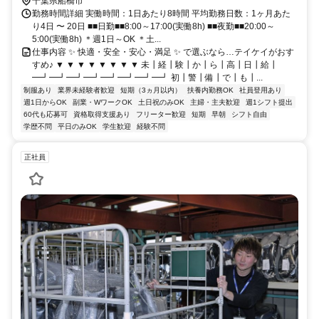
千葉県船橋市
勤務時間詳細 実働時間：1日あたり8時間 平均勤務日数：1ヶ月あた
り4日 〜 20日 ■■日勤■■8:00～17:00(実働8h) ■■夜勤■■20:00～
5:00(実働8h) ＊週1日～OK ＊土...
仕事内容 ✨ 快適・安全・安心・満足 ✨ で選ぶなら…テイケイがおす
すめ♪ ▼ ▼ ▼ ▼ ▼ ▼ ▼ ▼ 未┃経┃験┃か┃ら┃高┃日┃給┃
━┛━┛━┛━┛━┛━┛━┛━┛ 初┃警┃備┃で┃も┃...
制服あり
業界未経験者歓迎
短期（3ヵ月以内）
扶養内勤務OK
社員登用あり
週1日からOK
副業・WワークOK
土日祝のみOK
主婦・主夫歓迎
週1シフト提出
60代も応募可
資格取得支援あり
フリーター歓迎
短期
早朝
シフト自由
学歴不問
平日のみOK
学生歓迎
経験不問
正社員