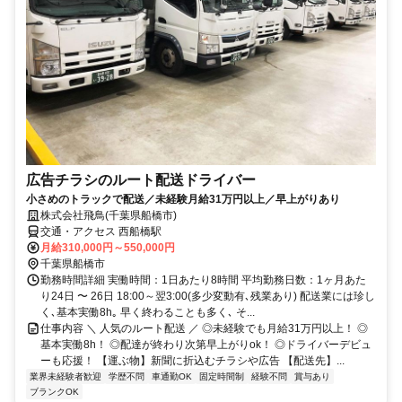
広告チラシのルート配送ドライバー
小さめのトラックで配送／未経験月給31万円以上／早上がりあり
株式会社飛鳥(千葉県船橋市)
交通・アクセス 西船橋駅
月給310,000円～550,000円
千葉県船橋市
勤務時間詳細 実働時間：1日あたり8時間 平均勤務日数：1ヶ月あた
り24日 〜 26日 18:00～翌3:00(多少変動有､残業あり) 配送業には珍し
く､基本実働8h｡ 早く終わることも多く､ そ...
仕事内容 ＼ 人気のルート配送 ／ ◎未経験でも月給31万円以上！ ◎
基本実働8h！ ◎配達が終わり次第早上がりok！ ◎ドライバーデビュ
ーも応援！ 【運ぶ物】新聞に折込むチラシや広告 【配送先】...
業界未経験者歓迎
学歴不問
車通勤OK
固定時間制
経験不問
賞与あり
ブランクOK