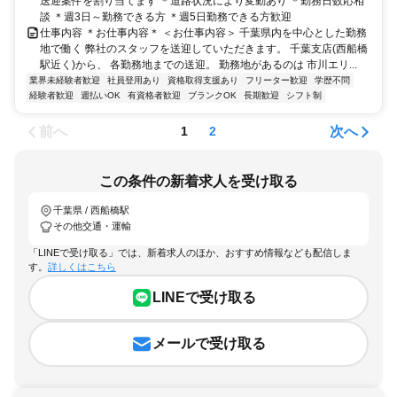
送迎案件を割り当てます ＊道路状況により変動あり ＊勤務日数応相
談 ＊週3日～勤務できる方 ＊週5日勤務できる方歓迎
仕事内容 ＊お仕事内容＊ ＜お仕事内容＞ 千葉県内を中心とした勤務
地で働く 弊社のスタッフを送迎していただきます。 千葉支店(西船橋
駅近く)から、 各勤務地までの送迎。 勤務地があるのは 市川エリ...
業界未経験者歓迎
社員登用あり
資格取得支援あり
フリーター歓迎
学歴不問
経験者歓迎
週払いOK
有資格者歓迎
ブランクOK
長期歓迎
シフト制
前へ
次へ
1
2
この条件の新着求人を受け取る
千葉県 / 西船橋駅
その他交通・運輸
「LINEで受け取る」では、新着求人のほか、おすすめ情報なども配信しま
す。
詳しくはこちら
LINEで受け取る
メールで受け取る