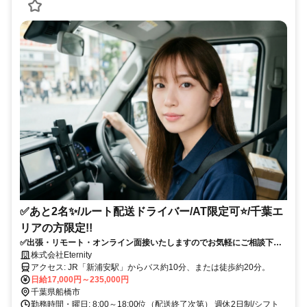
✅あと2名✨️/ルート配送ドライバー/AT限定可⭐️/千葉エ
リアの方限定!!
✅出張・リモート・オンライン面接いたしますのでお気軽にご相談下さ
い!!✨️
株式会社Eternity
アクセス: JR「新浦安駅」からバス約10分、または徒歩約20分。
日給17,000円～235,000円
千葉県船橋市
勤務時間・曜日: 8:00～18:00位（配送終了次第） 週休2日制/シフト