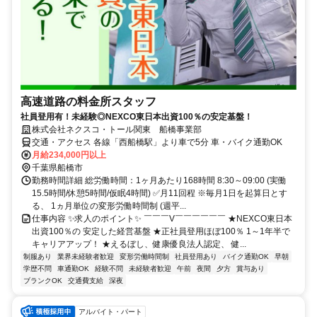
高速道路の料金所スタッフ
社員登用有！未経験◎NEXCO東日本出資100％の安定基盤！
株式会社ネクスコ・トール関東 船橋事業部
交通・アクセス 各線「西船橋駅」より車で5分 車・バイク通勤OK
月給234,000円以上
千葉県船橋市
勤務時間詳細 総労働時間：1ヶ月あたり168時間 8:30～09:00 (実働
15.5時間/休憩5時間/仮眠4時間) ✅月11回程 ※毎月1日を起算日とす
る、 1ヵ月単位の変形労働時間制 (週平...
仕事内容 ✨求人のポイント✨ ￣￣￣V￣￣￣￣￣￣ ★NEXCO東日本
出資100％の 安定した経営基盤 ★正社員登用ほぼ100％ 1～1年半で
キャリアアップ！ ★えるぼし、健康優良法人認定、 健...
制服あり
業界未経験者歓迎
変形労働時間制
社員登用あり
バイク通勤OK
早朝
学歴不問
車通勤OK
経験不問
未経験者歓迎
午前
夜間
夕方
賞与あり
ブランクOK
交通費支給
深夜
アルバイト・パート