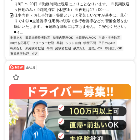
り8日 〜 20日 ※勤務時間は現場によりことなりいます。 ※長期歓迎
＜日勤のみ＞ 9時間拘束（休憩1h） ※夜勤は17：00～...
仕事内容 ＜お仕事詳細＞警備というと堅苦しいですが基本は、見守
りです◎ ■交通誘導 住宅街の現場で歩行者誘導などの 警備全般をお
願いいたします。 ★危険な場所には立ちません。 ご安心ください。
■イ...
制服あり
業界未経験者歓迎
扶養内勤務OK
土日祝のみOK
主婦・主夫歓迎
60代も応募可
フリーター歓迎
早朝
シフト自由
学歴不問
平日のみOK
転勤なし
未経験者歓迎
午前
経験者歓迎
残業なし
週払いOK
即日払いOK
有資格者歓迎
夕方
正社員