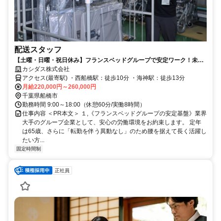
配送スタッフ
【土曜・日曜・祝日休み】フランスベッドグループで安定ワーク！未経
験から月収22万円〜/土日祝休み＆転勤なしの配送職（配送・組立・説
カシダス株式会社
明）
アクセス(最寄駅) ・西船橋駅：徒歩10分 ・海神駅：徒歩13分
月給220,000円～260,000円
千葉県船橋市
勤務時間 9:00～18:00（休憩60分/実働8時間）
仕事内容 ＜PR本文＞ １,《フランスベッドグループの安定基盤》業界
大手のグループ企業として、安心の労働環境をお約束します。 定年
は65歳、さらに「転勤を伴う異動なし」のため腰を据えて長く活躍し
たい方...
固定時間制
正社員