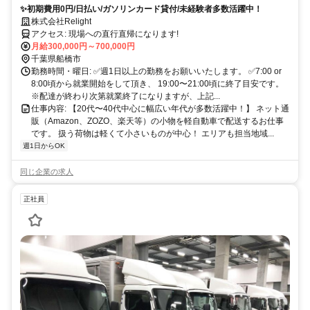
✨初期費用0円/日払い/ガソリンカード貸付/未経験者多数活躍中！
株式会社Relight
アクセス: 現場への直行直帰になります!
月給300,000円～700,000円
千葉県船橋市
勤務時間・曜日: ✅週1日以上の勤務をお願いいたします。 ✅7:00 or
8:00頃から就業開始をして頂き、 19:00〜21:00頃に終了目安です。
※配達が終わり次第就業終了になりますが、上記...
仕事内容: 【20代〜40代中心に幅広い年代が多数活躍中！】 ネット通
販（Amazon、ZOZO、楽天等）の小物を軽自動車で配送するお仕事
です。 扱う荷物は軽くて小さいものが中心！ エリアも担当地域...
週1日からOK
同じ企業の求人
正社員