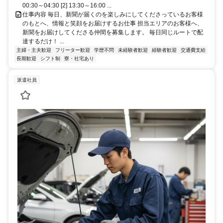
00:30～04:30 [2] 13:30～16:00 ...
仕事内容 毎日、新聞が届くのを楽しみにしてくださっているお客様
のもとへ、情報と笑顔をお届けするお仕事 担当エリアのお客様へ、
新聞をお届けしてくださる仲間を募集します。 毎日同じルートで配
達するだけ！ ...
主婦・主夫歓迎
フリーター歓迎
学歴不問
未経験者歓迎
経験者歓迎
交通費支給
長期歓迎
シフト制
寮・社宅あり
派遣社員