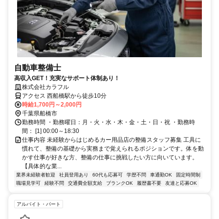
自動車整備士
高収入GET！充実なサポート体制あり！
株式会社カラフル
アクセス 西船橋駅から徒歩10分
時給1,700円～2,000円
千葉県船橋市
勤務時間 ・勤務曜日：月・火・水・木・金・土・日・祝 ・勤務時
間： [1] 00:00～18:30
仕事内容 未経験からはじめるカー用品店の整備スタッフ募集 工具に
慣れて、整備の基礎から実務まで覚えられるポジションです。体を動
かす仕事が好きな方、整備の仕事に挑戦したい方に向いています。
【具体的な業...
業界未経験者歓迎
社員登用あり
60代も応募可
学歴不問
車通勤OK
固定時間制
職場見学可
経験不問
交通費全額支給
ブランクOK
履歴書不要
友達と応募OK
アルバイト・パート