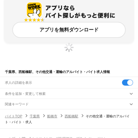
アプリを無料ダウンロード
千葉県、西船橋駅、その他交通・運輸のアルバイト・バイト求人情報
求人の詳細を表示
条件を追加・変更して検索
市区町村を追加・変更
関連キーワード
完全在宅ワーク 全国
シール貼り 在宅
現在地周辺
ガチャガチャ
犬カフェ
千葉県
駅を追加・変更
バイトTOP
千葉県
船橋市
西船橋駅
その他交通・運輸のアルバイ
千葉県
すべて
ト・バイト・求人
千葉市
すべて
職種を追加・変更
JR武蔵野線
中央区
花見川区
稲毛区
若葉区
緑区
美浜区
南流山駅
新松戸駅
新八柱駅
東松戸駅
市川大野駅
船橋法典駅
西船橋駅
飲食・フードサービス
銚子市
市川市
船橋市
館山市
木更津市
松戸市
野田市
茂原市
成田市
佐倉市
東金市
特徴を追加・変更
飲食・フードサービス
すべて