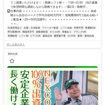
てご就業いただけます！ ＜勤務シフト例＞ ・7:00~21:00 （自己裁量
で休憩時間も調節しながら勤務できます） ✅週2日～勤務可...
仕事内容 ＝＝＝＝＝＝＝＝＝＝＝＝＝＝＝＝＝＝＝＝＝＝＝＝ 未経
験から自分のペースで平均月収60万円可！ 初期費用0円で始める軽バ
ン配送★（20〜50代活躍中） ＝＝＝＝＝＝＝＝＝＝＝＝＝＝＝＝＝
＝＝...
社員登用あり
主婦・主夫歓迎
フリーター歓迎
シフト自由
学歴不問
車通勤OK
即日勤務OK
職場見学可
経験者歓迎
ネイルOK
研修あり
ブランクOK
長期歓迎
シフト制
ピアスOK
服装自由
履歴書不要
ひげOK
髪型・髪色自由
同じ企業の求人
契約社員