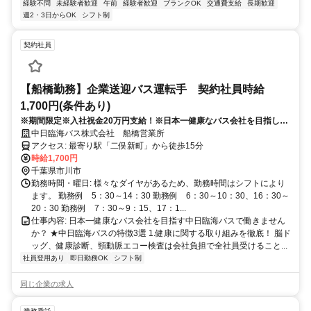
経験不問
未経験者歓迎
午前
経験者歓迎
ブランクOK
交通費支給
長期歓迎
週2・3日からOK
シフト制
契約社員
【船橋勤務】企業送迎バス運転手 契約社員時給
1,700円(条件あり)
※期間限定※入社祝金20万円支給！※日本一健康なバス会社を目指して
います！健康診断、脳ドッグ、頸動脈エコー検査を会社負担で受けられ
中日臨海バス株式会社 船橋営業所
ます。現在業務拡大中につき、稼ぎたい方にはチャンスです！WEB面接
アクセス: 最寄り駅「二俣新町」から徒歩15分
OK/乗車型会社説明会を毎月開催中です！北は東京、南は大阪の勤務地
時給1,700円
から選択OK
千葉県市川市
勤務時間・曜日: 様々なダイヤがあるため、勤務時間はシフトにより
ます。 勤務例 5：30～14：30 勤務例 6：30～10：30、16：30～
20：30 勤務例 7：30～9：15、17：1...
仕事内容: 日本一健康なバス会社を目指す中日臨海バスで働きません
か？ ★中日臨海バスの特徴3選 1.健康に関する取り組みを徹底！ 脳ド
ッグ、健康診断、頸動脈エコー検査は会社負担で全社員受けること...
社員登用あり
即日勤務OK
シフト制
同じ企業の求人