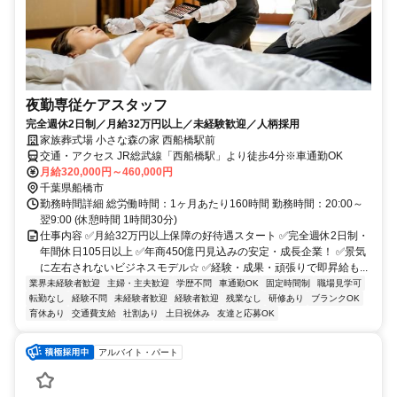
夜勤専従ケアスタッフ
完全週休2日制／月給32万円以上／未経験歓迎／人柄採用
家族葬式場 小さな森の家 西船橋駅前
交通・アクセス JR総武線「西船橋駅」より徒歩4分※車通勤OK
月給320,000円～460,000円
千葉県船橋市
勤務時間詳細 総労働時間：1ヶ月あたり160時間 勤務時間：20:00～
翌9:00 (休憩時間 1時間30分)
仕事内容 ✅月給32万円以上保障の好待遇スタート ✅完全週休2日制・
年間休日105日以上 ✅年商450億円見込みの安定・成長企業！ ✅景気
に左右されないビジネスモデル☆ ✅経験・成果・頑張りで即昇給も...
業界未経験者歓迎
主婦・主夫歓迎
学歴不問
車通勤OK
固定時間制
職場見学可
転勤なし
経験不問
未経験者歓迎
経験者歓迎
残業なし
研修あり
ブランクOK
育休あり
交通費支給
社割あり
土日祝休み
友達と応募OK
アルバイト・パート