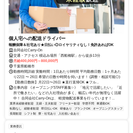
個人宅への配送ドライバー
報酬保障＆社宅あり★日払い◎ロイヤリティなし！免許あればOK
合同会社Carry-On
交通・アクセス 積込み場所「西船橋駅」から徒歩13分
月給400,000円～800,000円
千葉県船橋市
勤務時間詳細 実働時間：1日あたり8時間 平均勤務日数：1ヶ月あた
り22日 〜 26日 希望の日数や時間を伺います！ (調整・相談可能◎)
【勤務日数例】月22日〜26日 ★直行直帰OK ★フル...
仕事内容 《オープニングSTAFF募集✨》 「地元で活躍したい」 「近
所で働きたい」などの入社理由が 多く、幅広い年代が無理なく活躍
中！ 合同会社Carry-Onは、 軽貨物配送事業を行っています！...
業界未経験者歓迎
主婦・主夫歓迎
フリーター歓迎
学歴不問
車通勤OK
転勤なし
経験者歓迎
即日払いOK
研修あり
ブランクOK
オープニングスタッフ
長期歓迎
シフト制
寮・社宅あり
入社祝い金あり
業務委託