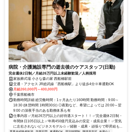
病院・介護施設専門の逝去後のケアスタッフ(日勤)
完全週休2日制／月給26万円以上未経験歓迎／人柄採用
家族葬式場 小さな森の家 西船橋駅前
交通・アクセス JR総武線「西船橋駅」より徒歩4分※車通勤OK
月給260,000円～400,000円
千葉県船橋市
勤務時間詳細 総労働時間：1ヶ月あたり160時間 勤務時間：9:00～
18:30 (休憩時間 1時間30分) ◎夜勤など、希望によっては 20:00～翌
9:00 の深夜手当のある勤務体系も有
仕事内容 ✅月給26万円以上の好待遇スタート！！ ✅完全週休2日制・
年間休日105日以上 ✅年商450億円見込みの安定・成長企業！ ✅景気
に左右されないビジネスモデル☆ ✅経験・成果・頑張りで即昇給も...
業界未経験者歓迎
学歴不問
車通勤OK
固定時間制
職場見学可
転勤なし