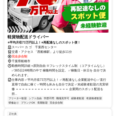
軽貨物配送ドライバー
⭐平均月収73万円以上！⭐再配達なしのスポット便！
スーパー カ ゴ 千葉西センター
交通・アクセス 「西船橋駅」より徒歩11分
完全歩合制
千葉県船橋市
勤務時間詳細 ⭐原則自由 ※フレックスタイム制 （コアタイムなし）
✅365日24時間の中で 稼働時間を設定。 ✅稼働日・休日を 自分で決
められます。
仕事内容 ✅平均月収73万円以上！ ✅再配達なし企業配送中心 ✅直行
直帰で自由に稼ぐ ✅時間も休みも自分で決定 ✅未経験者歓迎の充実研
修 ＝＝＝＝＝＝＝＝＝＝＝＝＝＝＝＝＝ 企業間のスポット配送を
担...
フリーター歓迎
シフト自由
学歴不問
職場見学可
経験者歓迎
有資格者歓迎
研修あり
ブランクOK
長期歓迎
完全歩合制
正社員