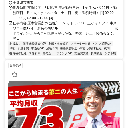
千葉県市川市
勤務時間 実働時間：8時間/日 平均勤務日数：1ヶ月あたり22日 ・勤
務曜日：月・火・水・木・金・土・日・祝 ・勤務時間： [1] 02:00～
11:00 [2] 03:00～12:00 [3] ...
仕事内容 原木営業所のご紹介！ ＼＼ ドライバー上がり！ ／／ ◆ス
ワロー歴12年、所長の想い◆ ￣￣￣￣￣￣￣￣￣￣￣￣￣￣￣￣ 元
ドライバーだからこそ気持ちがわかる。 堅苦しい上下関係もなく、
些...
制服あり
業界未経験者歓迎
主婦・主夫歓迎
フリーター歓迎
バイク通勤OK
早朝
学歴不問
車通勤OK
経験不問
未経験者歓迎
午前
経験者歓迎
夜間
有資格者歓迎
研修あり
賞与あり
ブランクOK
交通費支給
長期歓迎
シフト制
業務委託