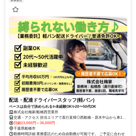
業務委託
配送・配達ドライバースタッフ(軽バン)
ペースは自分で決められる✨未経験OK✨20〜50代OK
株式会社梅家/船橋西営業所
交通・アクセス 担当エリアで直行直帰◎西船橋・原木中山から車10
分前後、船橋・行徳・本八幡から車15〜20分。
日給23,000円～36,000円
千葉県船橋市
勤務時間詳細 業務委託のため自由勤務が可能です。 ご予定に合わせ