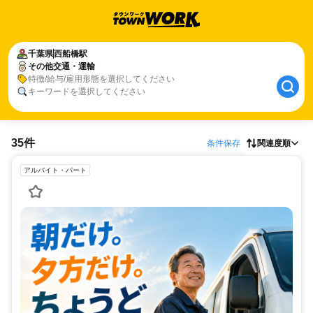
千葉県
西船橋駅
その他交通・運輸
特徴/給与/雇用形態を選択してください
キーワードを選択してください
35件
条件保存
関連度順
アルバイト・パート