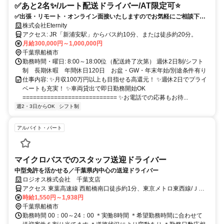
✅あと2名✨️/ルート配送ドライバー/AT限定可⭐️
✅出張・リモート・オンライン面接いたしますのでお気軽にご相談下さ
い!!✨️
株式会社Eternity
アクセス: JR「新浦安駅」からバス約10分、または徒歩約20分。
月給300,000円～1,000,000円
千葉県船橋市
勤務時間・曜日: 8:00～18:00位（配送終了次第） 週休2日制/シフト
制 長期休暇 年間休日120日 お盆・GW・年末年始/別途条件有り
仕事内容: ✨月収100万円以上も目指せる高還元！ ✨週休2日でプライ
ベートも充実！ ✨車両貸出で即日勤務開始OK
=========================== ✨️お電話での応募もお待...
週2・3日からOK
シフト制
アルバイト・パート
マイクロバスでのスタッフ送迎ドライバー
中型免許を活かせる／千葉県内中心の送迎ドライバー
ロジオス株式会社 千葉支店
アクセス 東葉高速線 西船橋南口徒歩約1分、東京メトロ東西線/ＪＲ
中央本線 西船橋南口徒歩約1分、ＪＲ武蔵野線 西船橋南口徒歩約1分
時給1,550円～1,938円
千葉県船橋市
勤務時間 00：00～24：00 ＊実働8時間 ＊希望勤務時間に合わせて