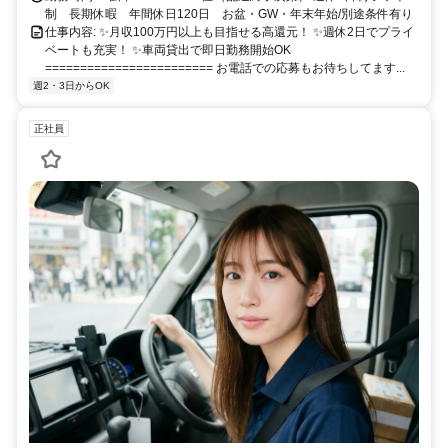
制 長期休暇 年間休日120日 お盆・GW・年末年始/別途条件有り
仕事内容: ✨月収100万円以上も目指せる高還元！ ✨週休2日でプライ
ベートも充実！ ✨車両貸出で即日勤務開始OK
======================== お電話での応募もお待ちしてます...
週2・3日からOK
正社員