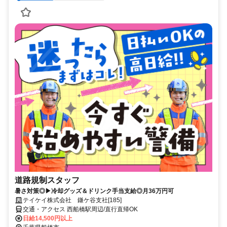
道路規制スタッフ
暑さ対策◎▶冷却グッズ＆ドリンク手当支給◎月36万円可
テイケイ株式会社 鎌ケ谷支社[185]
交通・アクセス 西船橋駅周辺/直行直帰OK
日給14,500円以上