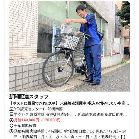
新聞配達スタッフ
【ポストに投函できればOK】 未経験者活躍中♪収入を増やしたい中高年
シニア、主婦パートも活躍中
YC(読売センター) 船橋南部
アクセス 京成本線 海神徒歩約8分、ＪＲ総武本線 西船橋北口徒歩約
14分、東京メトロ東西線 西船橋北口徒歩約14分
月給140,000円～170,000円
千葉県船橋市
勤務時間 実働時間：4時間/日 平均勤務日数：1ヶ月あたり23日～24
日 ・勤務曜日：月・火・水・木・金・土・日・祝 ・勤務時間： [1]