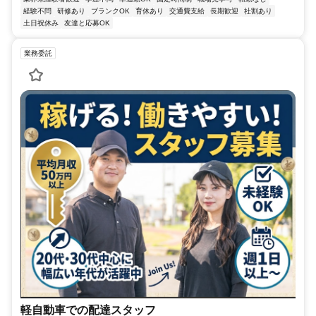
経験不問
研修あり
ブランクOK
育休あり
交通費支給
長期歓迎
社割あり
土日祝休み
友達と応募OK
業務委託
軽自動車での配達スタッフ