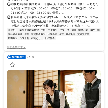
勤務時間詳細 実働時間：1日あたり8時間 平均勤務日数：1ヶ月あた
り20日 〜 22日 ①5：00～14：00 ②7：30～16：30 ③12：00～
21：00 ④14：00～23：00 ※ご希望の...
仕事内容 ＼未経験から始めやすいルート配送／ ✅大手グループの安
定した正社員 ✅未経験歓迎！約1ヶ月の研修あり ✅積み込み作業なし
で配送に集中◎ ✅AIナビ搭載で土地勘がなくても安心 -･-･-･...
制服あり
業界未経験者歓迎
主婦・主夫歓迎
フリーター歓迎
学歴不問
経験不問
未経験者歓迎
午前
有資格者歓迎
研修あり
夕方
賞与あり
交通費支給
長期歓迎
シフト制
社割あり
土日祝休み
同じ企業の求人
正社員