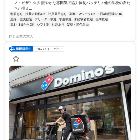
ノ・ピザ》☆彡 賑やかな雰囲気で協力体制バッチリ♪ 他の学校の友だ
ちが増え...
制服あり
扶養内勤務OK
社員登用あり
副業・WワークOK
1日4時間以内OK
主婦・主夫歓迎
フリーター歓迎
学生歓迎
未経験者歓迎
長期歓迎
週2・3日からOK
シフト制
社割あり
髪型・髪色自由
同じ企業の求人
アルバイト・パート