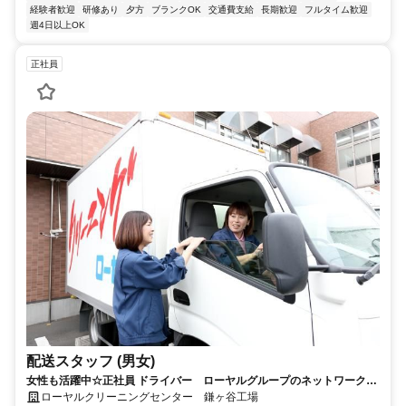
経験者歓迎
研修あり
夕方
ブランクOK
交通費支給
長期歓迎
フルタイム歓迎
週4日以上OK
正社員
配送スタッフ (男女)
女性も活躍中☆正社員 ドライバー ローヤルグループのネットワークで
安定＆安心 未経験でもOKです！
ローヤルクリーニングセンター 鎌ヶ谷工場