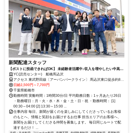
新聞配達スタッフ
【ポストに投函できればOK】 未経験者活躍中♪収入を増やしたい中高年
シニア、主婦パートも活躍中
YC(読売センター) 船橋馬込沢
アクセス 東武野田線〔アーバンパークライン〕 馬込沢東口徒歩約8
分、東武野田線〔アーバンパークライン〕 鎌ヶ谷東口徒歩約27分、
日給2,500円～7,700円
新京成電鉄 鎌ヶ谷大仏南口徒歩約29分
千葉県船橋市
勤務時間 実働時間：1時間30分/日 平均勤務日数：1ヶ月あたり26日
・勤務曜日：月・火・水・木・金・土・日・祝 ・勤務時間： [1]
00:30～04:00 [2] 13:30～15:00 ...
仕事内容 毎日、新聞が届くのを楽しみにしてくださっているお客様
のもとへ、情報と笑顔をお届けするお仕事 担当エリアのお客様へ、
新聞をお届けしてくださる仲間を募集します。 毎日同じルートで配
達するだけ！ ...
主婦・主夫歓迎
フリーター歓迎
学歴不問
未経験者歓迎
経験者歓迎
長期歓迎