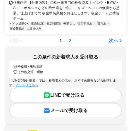
仕事内容 【仕事内容】 ◎欧州車専門の板金塗装士 ベンツ・BMW・
Audi・ポルシェなどの欧州車を中心に、 キズ・ヘコミの修復から塗
装、仕上げまでの 板金塗装業務をお任せします。板金チームと塗装
チーム...
バイク通勤OK
車通勤OK
固定時間制
転勤なし
住宅手当あり
賞与あり
交通費支給
土日祝休み
前へ
次へ
1
2
この条件の新着求人を受け取る
千葉県 / 馬込沢駅
その他交通・運輸
「LINEで受け取る」では、新着求人のほか、おすすめ情報なども配信しま
す。
詳しくはこちら
LINEで受け取る
メールで受け取る