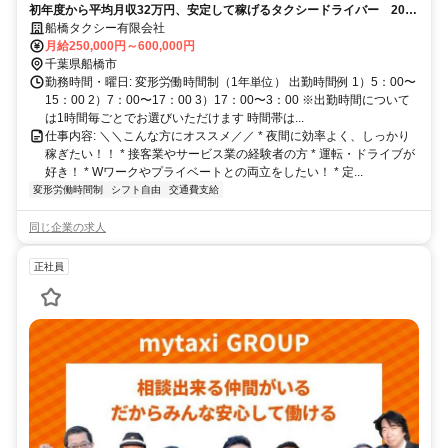
初年度から平均月収32万円、安定して稼げるタクシードライバー 20〜
30代・女性ドライバーも活躍中／2種免許取得は会社全額負担／アプリ
船橋タクシー有限会社
配車で効率よく稼げる環境！
月給250,000円～600,000円
千葉県船橋市
勤務時間・曜日: 変形労働時間制（1年単位） 出勤時間例 1）5：00〜
15：00 2）7：00〜17：00 3）17：00〜3：00 ※出勤時間について
は1時間毎ごとでお選びいただけます 時間帯は...
仕事内容: ＼＼こんな方にオススメ／／ * 夜間に効率よく、しっかり
稼ぎたい！！ * 接客業やサービス業の経験者の方 * 運転・ドライブが
好き！ * Wワークやプライベートとの両立をしたい！ * 定...
変形労働時間制
シフト自由
交通費支給
同じ企業の求人
正社員