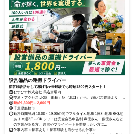
設営備品の運搬ドライバー
接客経験活かして稼げる✨未経験でも時給1800円スタート！
むすびす株式会社 馬込斎場内
交通・アクセス JR線「船橋」駅（北口）から、3番バス乗場より「鎌
ケ谷大仏」行きで、「馬込斎場前」下車し、徒歩約3分｜新京成線
時給1,800円～2,600円
「鎌ケ谷大仏」駅から、「船橋」駅行きで 「馬込斎場前」下車し、
千葉県船橋市
徒歩約3分
勤務時間詳細 10:00～19:00の間でフルタイム勤務 1日8h勤務 ※休憩
あり ✻週2日～OK シフトは完全自己申告制 声優さん、俳優さんなど
の本業がある方、 趣味やプライベートを重視したい方に...
仕事内容 ✨接客あり！接客経験も活かせるお仕事✨