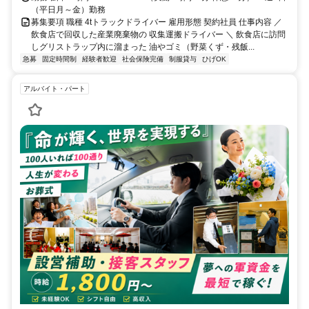
（平日月～金）勤務
募集要項 職種 4tトラックドライバー 雇用形態 契約社員 仕事内容 ／
飲食店で回収した産業廃棄物の 収集運搬ドライバー ＼ 飲食店に訪問
しグリストラップ内に溜まった 油やゴミ（野菜くず・残飯...
急募
固定時間制
経験者歓迎
社会保険完備
制服貸与
ひげOK
アルバイト・パート