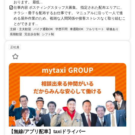
おります。 最低...
仕事内容 ポスティングスタッフ大募集。 指定された配布エリアに、
チラシ・冊子を配布するお仕事です。 マニュアルに沿って一人で進
める屋外作業のため、複雑な人間関係や接客ストレスなく取り組むこ
とができます...
主婦・主夫歓迎
バイク通勤OK
学歴不問
車通勤OK
フルリモート
研修あり
長期歓迎
完全歩合制
シフト制
正社員
【無線/アプリ配車】taxiドライバー