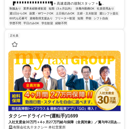
▛▝▝▝▝▝▝▝▝▝▝▝▝▝ ▜ ⭐ 高速道路の規制スタッフ ⭐ ▙...
制服あり
業界未経験者歓迎
短期（3ヵ月以内）
扶養内勤務OK
社員登用あり
週1日からOK
副業・WワークOK
土日祝のみOK
主婦・主夫歓迎
週1シフト提出
60代も応募可
資格取得支援あり
フリーター歓迎
短期
早朝
シフト自由
学歴不問
平日のみOK
学生歓迎
経験不問
正社員
タクシードライバー(運転手)/1699
入社支度金30万円＋4ヶ月27万円給与保障（全員対象）／賞与年2回あり
／月収50万円以上可！
有限会社丸十タクシー 本社営業所