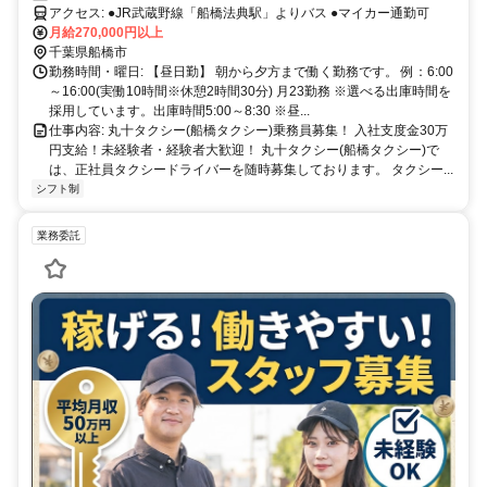
アクセス: ●JR武蔵野線「船橋法典駅」よりバス ●マイカー通勤可
月給270,000円以上
千葉県船橋市
勤務時間・曜日: 【昼日勤】 朝から夕方まで働く勤務です。 例：6:00
～16:00(実働10時間※休憩2時間30分) 月23勤務 ※選べる出庫時間を
採用しています。出庫時間5:00～8:30 ※昼...
仕事内容: 丸十タクシー(船橋タクシー)乗務員募集！ 入社支度金30万
円支給！未経験者・経験者大歓迎！ 丸十タクシー(船橋タクシー)で
は、正社員タクシードライバーを随時募集しております。 タクシー...
シフト制
業務委託