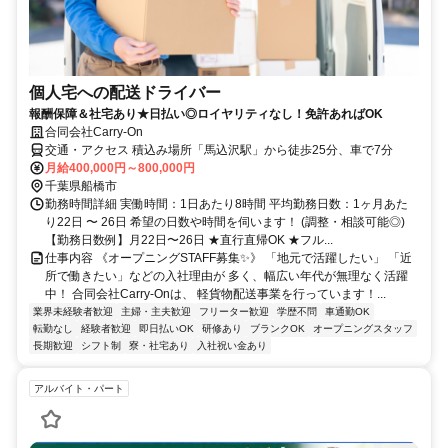
個人宅への配送ドライバー
報酬保障＆社宅あり★日払い◎ロイヤリティなし！免許あればOK
合同会社Carry-On
交通・アクセス 積込み場所「馬込沢駅」から徒歩25分、車で7分
月給400,000円～800,000円
千葉県船橋市
勤務時間詳細 実働時間：1日あたり8時間 平均勤務日数：1ヶ月あた
り22日 〜 26日 希望の日数や時間を伺います！ (調整・相談可能◎)
【勤務日数例】月22日〜26日 ★直行直帰OK ★フル...
仕事内容 《オープニングSTAFF募集✨》 「地元で活躍したい」 「近
所で働きたい」などの入社理由が 多く、幅広い年代が無理なく活躍
中！ 合同会社Carry-Onは、 軽貨物配送事業を行っています！...
業界未経験者歓迎
主婦・主夫歓迎
フリーター歓迎
学歴不問
車通勤OK
転勤なし
経験者歓迎
即日払いOK
研修あり
ブランクOK
オープニングスタッフ
長期歓迎
シフト制
寮・社宅あり
入社祝い金あり
アルバイト・パート