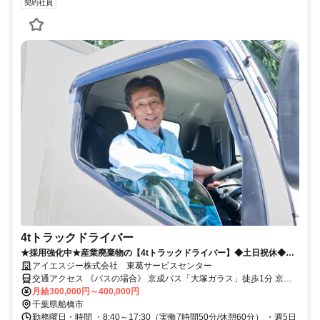
契約社員
4tトラックドライバー
★採用強化中★産業廃棄物の【4tトラックドライバー】◆土日祝休◆日
勤◆月収30万以上／最低保証有
アイエスジー株式会社 東葛サービスセンター
交通アクセス 《バスの場合》 京成バス「大塚ガラス」徒歩1分 京成
バス千葉セントラル「エステ・シティ」徒歩5分 《車の場合》 武蔵野
月給300,000円～400,000円
線 船橋法典駅 車5分 東武野田線 馬込沢駅 車6分 東武野田線 塚田駅 車
千葉県船橋市
8分
勤務曜日・時間 ・8:40～17:30（実働7時間50分/休憩60分） ・週5日