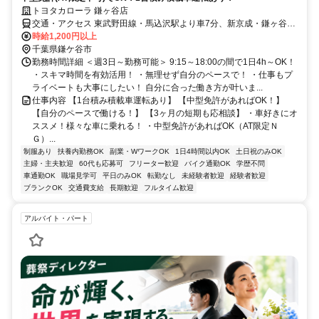
トヨタカローラ 鎌ヶ谷店
交通・アクセス 東武野田線・馬込沢駅より車7分、新京成・鎌ヶ谷大
仏駅より車7分
時給1,200円以上
千葉県鎌ケ谷市
勤務時間詳細 ＜週3日～勤務可能＞ 9:15～18:00の間で1日4h～OK！
・スキマ時間を有効活用！ ・無理せず自分のペースで！ ・仕事もプ
ライベートも大事にしたい！ 自分に合った働き方が叶いま...
仕事内容 【1台積み積載車運転あり】 【中型免許があればOK！】
【自分のペースで働ける！】 【3ヶ月の短期も応相談】 ・車好きにオ
ススメ！様々な車に乗れる！ ・中型免許があればOK（AT限定Ｎ
Ｇ）...
制服あり
扶養内勤務OK
副業・WワークOK
1日4時間以内OK
土日祝のみOK
主婦・主夫歓迎
60代も応募可
フリーター歓迎
バイク通勤OK
学歴不問
車通勤OK
職場見学可
平日のみOK
転勤なし
未経験者歓迎
経験者歓迎
ブランクOK
交通費支給
長期歓迎
フルタイム歓迎
アルバイト・パート