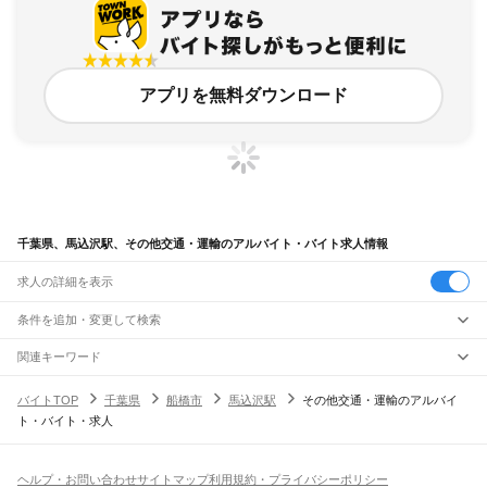
アプリを無料ダウンロード
千葉県、馬込沢駅、その他交通・運輸のアルバイト・バイト求人情報
求人の詳細を表示
条件を追加・変更して検索
市区町村を追加・変更
関連キーワード
完全在宅ワーク 全国
シール貼り 在宅
現在地周辺
ガチャガチャ
犬カフェ
千葉県
駅を追加・変更
バイトTOP
千葉県
船橋市
馬込沢駅
その他交通・運輸のアルバイ
千葉県
すべて
ト・バイト・求人
千葉市
すべて
職種を追加・変更
JR武蔵野線
中央区
花見川区
稲毛区
若葉区
緑区
美浜区
南流山駅
新松戸駅
新八柱駅
東松戸駅
市川大野駅
船橋法典駅
西船橋駅
飲食・フードサービス
銚子市
市川市
船橋市
館山市
木更津市
松戸市
野田市
茂原市
成田市
佐倉市
東金市
特徴を追加・変更
飲食・フードサービス
すべて
ヘルプ・お問い合わせ
サイトマップ
利用規約・プライバシーポリシー
JR中央・総武線
旭市
習志野市
柏市
勝浦市
市原市
流山市
八千代市
我孫子市
鴨川市
鎌ケ谷市