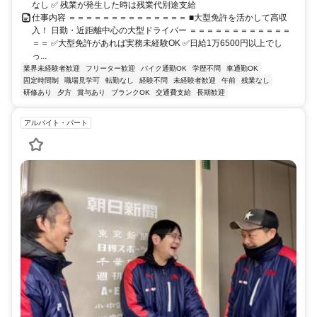
なし ✅ 残業が発生した時は残業代別途支給
仕事内容 ＝＝＝＝＝＝＝＝＝＝＝＝＝＝ ■大型免許を活かして高収
入！ 日勤・近距離中心の大型ドライバー ＝＝＝＝＝＝＝＝＝＝＝＝
＝＝ ✅大型免許があれば実務未経験OK ✅日給1万6500円以上でし
っ...
業界未経験者歓迎
フリーター歓迎
バイク通勤OK
学歴不問
車通勤OK
固定時間制
職場見学可
転勤なし
経験不問
未経験者歓迎
午前
残業なし
研修あり
夕方
賞与あり
ブランクOK
交通費支給
長期歓迎
アルバイト・パート