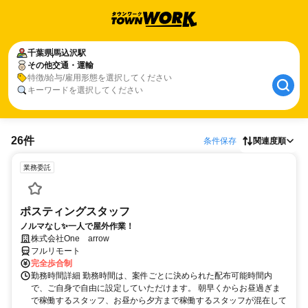
千葉県
馬込沢駅
その他交通・運輸
特徴/給与/雇用形態を選択してください
キーワードを選択してください
26件
条件保存
関連度順
業務委託
ポスティングスタッフ
ノルマなし✨一人で屋外作業！
株式会社One arrow
フルリモート
完全歩合制
勤務時間詳細 勤務時間は、案件ごとに決められた配布可能時間内
で、ご自身で自由に設定していただけます。 朝早くからお昼過ぎま
で稼働するスタッフ、お昼から夕方まで稼働するスタッフが混在して