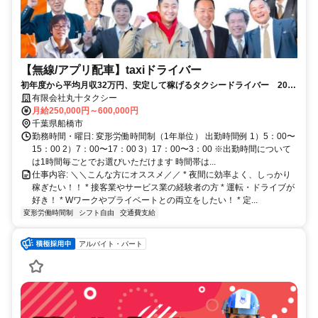
【無線/アプリ配車】taxiドライバー
初年度から平均月収32万円、安定して稼げるタクシードライバー 20〜
30代・女性ドライバーも活躍中／2種免許取得は会社全額負担／アプリ
有限会社丸十タクシー
配車で効率よく稼げる環境！
月給250,000円～600,000円
千葉県船橋市
勤務時間・曜日: 変形労働時間制（1年単位） 出勤時間例 1）5：00〜
15：00 2）7：00〜17：00 3）17：00〜3：00 ※出勤時間について
は1時間毎ごとでお選びいただけます 時間帯は...
仕事内容: ＼＼こんな方にオススメ／／ * 夜間に効率よく、しっかり
稼ぎたい！！ * 接客業やサービス業の経験者の方 * 運転・ドライブが
好き！ * Wワークやプライベートとの両立をしたい！ * 定...
変形労働時間制
シフト自由
交通費支給
アルバイト・パート