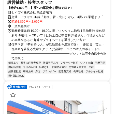
設営補助・接客スタッフ
【時給1,800円～】夢への軍資金を最短で稼ぐ！
むすびす株式会社 馬込斎場内
交通・アクセス JR線「船橋」駅（北口）から、3番バス乗場より「鎌
ケ谷大仏」行きで、「馬込斎場前」下車し、徒歩約3分｜新京成線
時給1,800円～2,600円
「鎌ケ谷大仏」駅から、「船橋」駅行きで 「馬込斎場前」下車し、
千葉県船橋市
徒歩約3分
勤務時間詳細 10:00～19:00の間でフルタイム勤務 1日8h勤務 ※休憩
あり ✻週4日～OK シフトは完全自己申告制 声優さん、俳優さんなど
の本業がある方 趣味やプライベートを重視したい方 に...
仕事内容 「夢を持つ人」が活動資金を爆速で稼ぐ！ 劇団員・芸人・
音楽家を夢見る先輩スタッフが活躍中！ ✨この求人のポイント✨
━━━━━━━━━━━━━━━━━━━ ✅シフトは完全自己申告制
で柔軟に...
制服あり
業界未経験者歓迎
社員登用あり
フリーター歓迎
シフト自由
学歴不問
固定時間制
平日のみOK
転勤なし
未経験者歓迎
交通費全額支給
午前
経験者歓迎
研修あり
夕方
ブランクOK
交通費支給
長期歓迎
フルタイム歓迎
週4日以上OK
アルバイト・パート