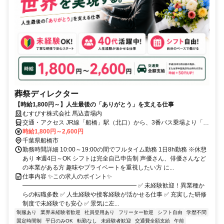
葬祭ディレクター
【時給1,800円～】人生最後の「ありがとう」を支える仕事
むすびす株式会社 馬込斎場内
交通・アクセス JR線「船橋」駅（北口）から、3番バス乗場より「鎌
ケ谷大仏」行きで、「馬込斎場前」下車し、徒歩約3分｜新京成線
時給1,800円～2,600円
「鎌ケ谷大仏」駅から、「船橋」駅行きで 「馬込斎場前」下車し、
千葉県船橋市
徒歩約3分
勤務時間詳細 10:00～19:00の間でフルタイム勤務 1日8h勤務 ※休憩
あり ✻週4日～OK シフトは完全自己申告制 声優さん、俳優さんなど
の本業がある方 趣味やプライベートを重視したい方 に...
仕事内容 ✨この求人のポイント✨
━━━━━━━━━━━━━━━━━━━ ✅ 未経験歓迎！異業種か
らの転職多数 ✅ 人生経験や接客経験が活かせる仕事 ✅ 充実した研修
制度で未経験でも安心 ✅ 景気に左...
制服あり
業界未経験者歓迎
社員登用あり
フリーター歓迎
シフト自由
学歴不問
固定時間制
平日のみOK
転勤なし
未経験者歓迎
交通費全額支給
午前