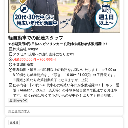
軽自動車での配達スタッフ
✨初期費用0円/日払い/ガソリンカード貸付/未経験者多数活躍中！
株式会社Relight
アクセス: 現場への直行直帰になります!
月給300,000円～700,000円
千葉県船橋市
勤務時間・曜日: ✅週1日以上の勤務をお願いいたします。 ✅7:00 or
8:00頃から就業開始をして頂き、 19:00〜21:00頃に終了目安です。
※配達が終わり次第就業終了になりますが、上記...
仕事内容: 【20代〜40代中心に幅広い年代が多数活躍中！】 ネット通
販（Amazon、ZOZO、楽天等）の小物を軽自動車で配送するお仕事
です。 扱う荷物は軽くて小さいものが中心！ エリアも担当地域...
週1日からOK
同じ企業の求人
正社員