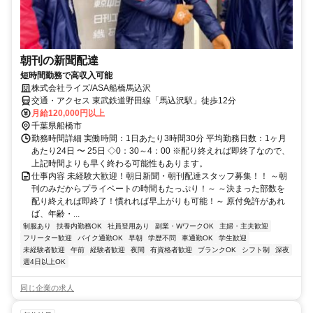
朝刊の新聞配達
短時間勤務で高収入可能
株式会社ライズ/ASA船橋馬込沢
交通・アクセス 東武鉄道野田線「馬込沢駅」徒歩12分
月給120,000円以上
千葉県船橋市
勤務時間詳細 実働時間：1日あたり3時間30分 平均勤務日数：1ヶ月
あたり24日 〜 25日 ◇0：30～4：00 ※配り終えれば即終了なので、
上記時間よりも早く終わる可能性もあります。
仕事内容 未経験大歓迎！朝日新聞・朝刊配達スタッフ募集！！ ～朝
刊のみだからプライベートの時間もたっぷり！～ ～決まった部数を
配り終えれば即終了！慣れれば早上がりも可能！～ 原付免許があれ
ば、年齢・...
制服あり
扶養内勤務OK
社員登用あり
副業・WワークOK
主婦・主夫歓迎
フリーター歓迎
バイク通勤OK
早朝
学歴不問
車通勤OK
学生歓迎
未経験者歓迎
午前
経験者歓迎
夜間
有資格者歓迎
ブランクOK
シフト制
深夜
週4日以上OK
同じ企業の求人