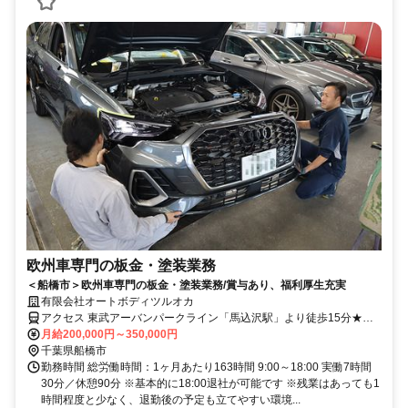
欧州車専門の板金・塗装業務
＜船橋市＞欧州車専門の板金・塗装業務/賞与あり、福利厚生充実
有限会社オートボディツルオカ
アクセス 東武アーバンパークライン「馬込沢駅」より徒歩15分★
車・バイク通勤OK
月給200,000円～350,000円
千葉県船橋市
勤務時間 総労働時間：1ヶ月あたり163時間 9:00～18:00 実働7時間
30分／休憩90分 ※基本的に18:00退社が可能です ※残業はあっても1
時間程度と少なく、退勤後の予定も立てやすい環境...