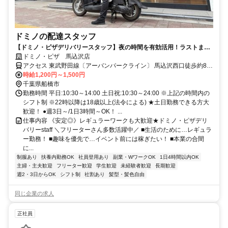
ドミノの配達スタッフ
【ドミノ・ピザデリバリースタッフ】夜の時間を有効活用！ラストまで
勤務大歓迎
ドミノ・ピザ 馬込沢店
アクセス 東武野田線〔アーバンパークライン〕 馬込沢西口徒歩約8
分、ＪＲ武蔵野線 船橋法典出入口2徒歩約26分、東武野田線〔アーバ
時給1,200円～1,500円
ンパークライン〕 塚田東口徒歩約30分 東武野田線馬込沢駅 徒歩8分
千葉県船橋市
勤務時間 平日:10:30～14:00 土日祝:10:30～24:00 ※上記の時間内の
シフト制 ※22時以降は18歳以上(法令による) ★土日勤務できる方大
歓迎！ ●週3日～/1日3時間～OK！ ...
仕事内容 《安定◎》レギュラーワークも大歓迎★ドミノ・ピザデリ
バリーstaff ＼フリーターさん多数活躍中／ ■生活のために…レギュラ
ー勤務！ ■趣味を優先で…イベント前には稼ぎたい！ ■本業の合間
に...
制服あり
扶養内勤務OK
社員登用あり
副業・WワークOK
1日4時間以内OK
主婦・主夫歓迎
フリーター歓迎
学生歓迎
未経験者歓迎
長期歓迎
週2・3日からOK
シフト制
社割あり
髪型・髪色自由
同じ企業の求人
正社員