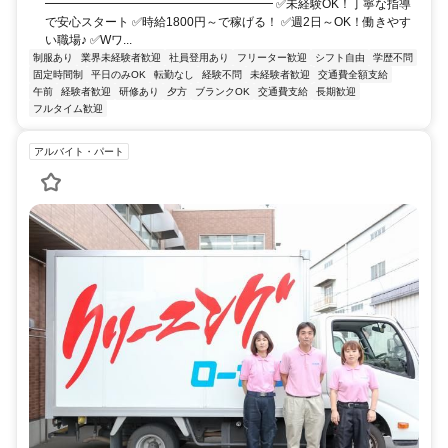
━━━━━━━━━━━━━━━━━━━ ✅未経験OK！丁寧な指導
で安心スタート ✅時給1800円～で稼げる！ ✅週2日～OK！働きやす
い職場♪ ✅Wワ...
制服あり
業界未経験者歓迎
社員登用あり
フリーター歓迎
シフト自由
学歴不問
固定時間制
平日のみOK
転勤なし
経験不問
未経験者歓迎
交通費全額支給
午前
経験者歓迎
研修あり
夕方
ブランクOK
交通費支給
長期歓迎
フルタイム歓迎
アルバイト・パート