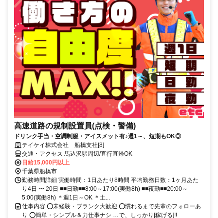
高速道路の規制設置員(点検・警備)
ドリンク手当・空調制服・アイスメット有♪週1～、短期もOK◎
テイケイ株式会社 船橋支社[8]
交通・アクセス 馬込沢駅周辺/直行直帰OK
日給15,000円以上
千葉県船橋市
勤務時間詳細 実働時間：1日あたり8時間 平均勤務日数：1ヶ月あた
り4日 〜 20日 ■■日勤■■8:00～17:00(実働8h) ■■夜勤■■20:00～
5:00(実働8h) ＊週1日～OK ＊土...
仕事内容 ⭕未経験・ブランク大歓迎 ⭕慣れるまで先輩のフォローあ
り ⭕簡単・シンプル＆力仕事ナシ …で、しっかり[稼げる]!!