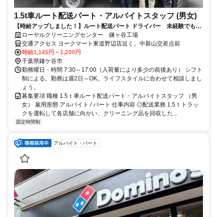
1.5t車ルート配送パート・アルバイトスタッフ (男女)
【時給アップしました！】ルート配送パート ドライバー 未経験でも安
心です！
ローヤルクリーニングセンター 鎌ヶ谷工場
交通アクセス ヨークマート東道野辺店近く。中新山交差点前
時給1,145円～1,200円
千葉県鎌ケ谷市
勤務曜日・時間 7:30～17:00（入荷量により多少の前後あり） シフト
制による。勤務は週2日～OK。ライフスタイルに合わせて相談しまし
ょう。
募集要項 職種 1.5ｔ車ルート配送パート・アルバイトスタッフ （男
女） 雇用形態 アルバイト / パート 仕事内容 ◎配送業務 1.5ｔトラッ
クを運転して各店舗に向かい、クリーニング品を回収した...
固定時間制
アルバイト・パート