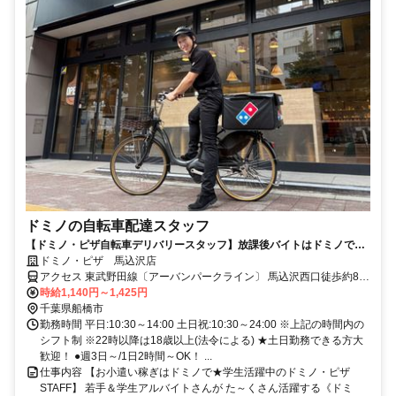
ドミノの自転車配達スタッフ
【ドミノ・ピザ自転車デリバリースタッフ】放課後バイトはドミノで決
まり！学生活躍中
ドミノ・ピザ 馬込沢店
アクセス 東武野田線〔アーバンパークライン〕 馬込沢西口徒歩約8
分、ＪＲ武蔵野線 船橋法典出入口2徒歩約26分、東武野田線〔アーバ
時給1,140円～1,425円
ンパークライン〕 塚田東口徒歩約30分 東武野田線馬込沢駅 徒歩8分
千葉県船橋市
勤務時間 平日:10:30～14:00 土日祝:10:30～24:00 ※上記の時間内の
シフト制 ※22時以降は18歳以上(法令による) ★土日勤務できる方大
歓迎！ ●週3日～/1日2時間～OK！ ...
仕事内容 【お小遣い稼ぎはドミノで★学生活躍中のドミノ・ピザ
STAFF】 若手＆学生アルバイトさんが た～くさん活躍する《ドミ