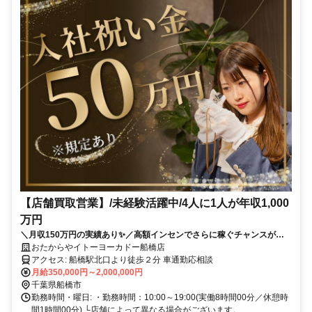
【店舗買取営業】/未経験活躍中/4人に1人が年収1,000
万円
＼月収150万円の実績あり✨／高額インセンでさらに稼ぐチャンスがあ
ります❗ ✨賞与年2回✨入社祝い金あり ✅テレアポなし！✅残業ほぼなし
おたからやイトーヨーカドー船橋店
✅土日希望休もOK✅女性も活躍中✅研修サポートも充実❗
アクセス: 船橋駅北口より徒歩２分 車通勤応相談
月給350,000円～2,000,000円
千葉県船橋市
勤務時間・曜日: ・勤務時間：10:00～19:00(実働8時間00分／休憩時
間1時間00分) └店舗によって異なる場合がございます。