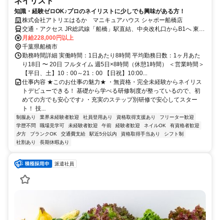
ネイリスト
知識・経験ゼロOK♪プロのネイリストに少しでも興味がある方！
株式会社アトリエはるか マニキュアハウス シャポー船橋店
交通・アクセス JR総武線「船橋」駅直結、中央改札口からB1へ 東武
鉄道 野田線「船橋」駅北口より徒歩3分 シャポー船橋 B1階
月給228,000円以上
千葉県船橋市
勤務時間詳細 実働時間：1日あたり8時間 平均勤務日数：1ヶ月あた
り18日 〜 20日 フルタイム 週5日×8時間（休憩1時間） ＜営業時間＞
【平日、土】10：00～21：00 【日祝】10:00...
仕事内容 ★このお仕事の魅力★ ・無資格・完全未経験からネイリス
トデビューできる！ 基礎から学べる研修制度が整っているので、初
めての方でも安心です♪ ・充実のステップ別研修で安心してスター
ト！ 技...
制服あり
業界未経験者歓迎
社員登用あり
資格取得支援あり
フリーター歓迎
学歴不問
職場見学可
未経験者歓迎
午前
経験者歓迎
ネイルOK
有資格者歓迎
夕方
ブランクOK
交通費支給
駅近5分以内
資格取得手当あり
シフト制
社割あり
長期休暇あり
派遣社員