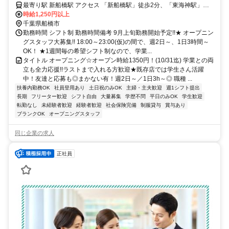
も◎まかない有！週2日～／1日3h～◎
最寄り駅 新船橋駅 アクセス 「新船橋駅」徒歩2分、「東海神駅」徒
歩9分 ★駅チカで通勤楽々！ ★自転車通勤も可！（駐輪場料金は自己
時給1,250円以上
負担、店にある場合は利用可）
千葉県船橋市
勤務時間 シフト制 勤務時間備考 9月上旬勤務開始予定!!★ オープニン
グスタッフ大募集!! 18:00～23:00(仮)の間で、週2日～、1日3時間～
OK！ ★1週間毎の希望シフト制なので、学業...
タイトル オープニング☆オープン時給1350円！(10/31迄) 学業との両
立も全力応援!!ラストまで入れる方歓迎★既存店では学生さん活躍
中！友達と応募も◎まかない有！週2日～／1日3h～◎ 職種 ...
扶養内勤務OK
社員登用あり
土日祝のみOK
主婦・主夫歓迎
週1シフト提出
長期
フリーター歓迎
シフト自由
大量募集
学歴不問
平日のみOK
学生歓迎
転勤なし
未経験者歓迎
経験者歓迎
社会保険完備
制服貸与
賞与あり
ブランクOK
オープニングスタッフ
同じ企業の求人
正社員