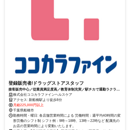
登録販売者/ドラッグストアスタッフ
接客販売中心／従業員満足度高／教育体制充実／駅チカで通勤ラクラ
ク！賞与1年2回
株式会社ココカラファインヘルスケア
アクセス: 新船橋駅より徒歩8分
月給225,000円以上
千葉県船橋市
勤務時間・曜日: 各店舗営業時間による 労働時間：週平均40時間の変
形労働のシフト制 シフト例：9時～18時、13時～22時など 配属先の
お店の営業時間により変動いたします。