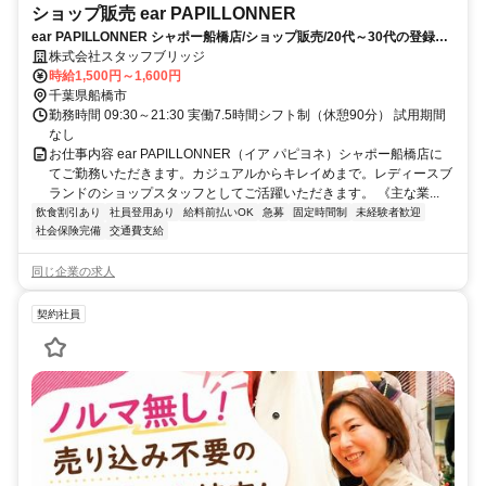
ショップ販売 ear PAPILLONNER
ear PAPILLONNER シャポー船橋店/ショップ販売/20代～30代の登録者
比率約85％！/未経験OK/前払い可/急募/船橋市/お仕事No240054
株式会社スタッフブリッジ
時給1,500円～1,600円
千葉県船橋市
勤務時間 09:30～21:30 実働7.5時間シフト制（休憩90分） 試用期間
なし
お仕事内容 ear PAPILLONNER（イア パピヨネ）シャポー船橋店に
てご勤務いただきます。カジュアルからキレイめまで。レディースブ
ランドのショップスタッフとしてご活躍いただきます。 《主な業...
飲食割引あり
社員登用あり
給料前払いOK
急募
固定時間制
未経験者歓迎
社会保険完備
交通費支給
同じ企業の求人
契約社員