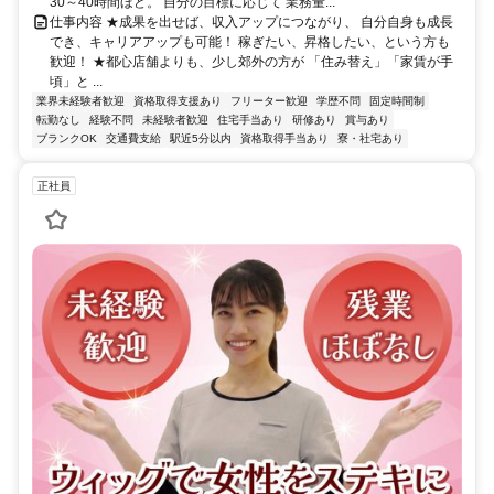
30～40時間ほど。 自分の目標に応じて 業務量...
仕事内容 ★成果を出せば、収入アップにつながり、 自分自身も成長
でき、キャリアアップも可能！ 稼ぎたい、昇格したい、という方も
歓迎！ ★都心店舗よりも、少し郊外の方が 「住み替え」「家賃が手
頃」と ...
業界未経験者歓迎
資格取得支援あり
フリーター歓迎
学歴不問
固定時間制
転勤なし
経験不問
未経験者歓迎
住宅手当あり
研修あり
賞与あり
ブランクOK
交通費支給
駅近5分以内
資格取得手当あり
寮・社宅あり
正社員