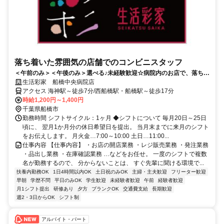
落ち着いた雰囲気の店舗でのコンビニスタッフ
＜午前のみ＞＜午後のみ＞選べる♪未経験歓迎☆病院内のお店で、落ち着
いて安心に働けます。
生活彩家 船橋中央病院店
アクセス 海神駅～徒歩7分/西船橋駅・船橋駅～徒歩17分
時給1,200円～1,400円
千葉県船橋市
勤務時間 シフトサイクル：1ヶ月 ◆シフトについて 毎月20日～25日
頃に、 翌月1か月分の休日希望日を提出。 当月末までに来月のシフト
をお伝えします。 月火金…7:00～10:00 土日…11:00...
仕事内容 【仕事内容】 ・お店の開店業務 ・レジ販売業務 ・発注業務
・品出し業務 ・在庫確認業務 …などをお任せ。 一度のシフトで複数
名が勤務するので、 分からないことは、 すぐ先輩に聞ける環境で...
扶養内勤務OK
1日4時間以内OK
土日祝のみOK
主婦・主夫歓迎
フリーター歓迎
早朝
学歴不問
平日のみOK
学生歓迎
未経験者歓迎
午前
経験者歓迎
月1シフト提出
研修あり
夕方
ブランクOK
交通費支給
長期歓迎
週2・3日からOK
シフト制
アルバイト・パート