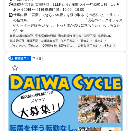
勤務時間詳細 実働時間：1日あたり7時間45分 平均勤務日数：1ヶ月
あたり20日 〜 21日 勤務時間：10:00～19:00
仕事内容 「言葉にできない本音」を汲み取る その感性で、一生モノ
の信頼を。 ￣￣V￣￣￣￣￣￣￣￣￣￣￣￣ 「現在のバックオフィス
やリーダー経験を 活かし、もっと誰かの役に立ちたい」 もしあなた
が、会...
業界未経験者歓迎
変形労働時間制
資格取得支援あり
学歴不問
車通勤OK
職場見学可
経験不問
未経験者歓迎
住宅手当あり
研修あり
賞与あり
ブランクOK
育休あり
交通費支給
駅近5分以内
資格取得手当あり
社割あり
正社員