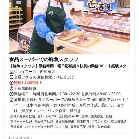
食品スーパーでの鮮魚スタッフ
【鮮魚スタッフ】勤務時間・曜日応相談＆扶養内勤務OK！未経験スター
ト大歓迎♪
ジョイフーズ 西船橋店
交通アクセス 新船橋駅より徒歩15分
時給1,140円以上
千葉県船橋市
勤務曜日・時間 募集時間／7:30～22:30 営業時間／9:00～22:00
募集要項 職種 食品スーパーでの鮮魚スタッフ 雇用形態 アルバイト /
パート 仕事内容 刺身・切り身の作成、寿司の作成、品出し、値付
け、鮮度チェック、パック作業、値引き
業界未経験者歓迎
週1日からOK
土日祝のみOK
主婦・主夫歓迎
長期
フリーター歓迎
未経験者歓迎
社会保険完備
制服貸与
ブランクOK
交通費支給
長期歓迎
バイトデビュー歓迎
シフト制
履歴書不要
髪型・髪色自由
同じ企業の求人