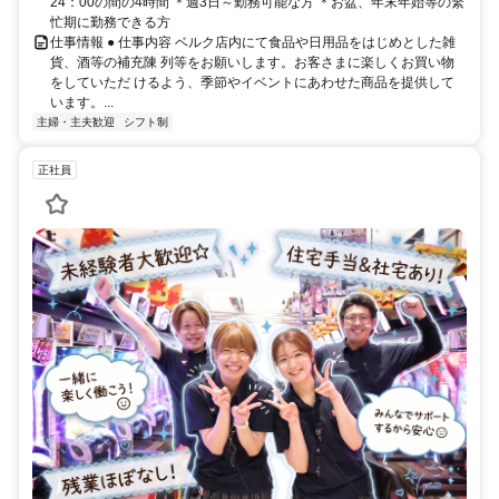
24：00の間の4時間 ＊週3日～勤務可能な方 ＊お盆、年末年始等の繁
忙期に勤務できる方
仕事情報 ● 仕事内容 ベルク店内にて食品や日用品をはじめとした雑
貨、酒等の補充陳 列等をお願いします。お客さまに楽しくお買い物
をしていただ けるよう、季節やイベントにあわせた商品を提供して
います。...
主婦・主夫歓迎
シフト制
正社員