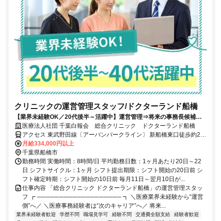
クリニックの運営管理スタッフ/ドクターランド船橋
【業界未経験OK／20代後半～活躍中】運営管理⇒将来の事務長候補★
月給換算33.4万円～／ショッピングモール船橋内で通勤ラクラク♪
医療法人社団 千葉白報会 総合クリニック ドクターランド船橋
アクセス 東武野田線〔アーバンパークライン〕 新船橋東口徒歩約2
分、東葉高速線 東海神T4口徒歩約8分、京成本線 海神徒歩約12分
月給334,000円以上
「新船橋駅」直結、「東海神駅」より徒歩7分
千葉県船橋市
勤務時間 実働時間：8時間/日 平均勤務日数：1ヶ月あたり20日～22
日 シフトサイクル：1ヶ月 シフト提出期限：シフト開始の20日前 シ
フト確定時期：シフト開始の10日前 毎月11日～翌月10日が...
仕事内容 「総合クリニック ドクターランド船橋」の運営管理スタッ
フ ┏ ─────────────────── ┓ ＼医療業界未経験から“運営
側”へ／ ＼医療事務経験者は“次のキャリア”へ／ 将来...
業界未経験者歓迎
学歴不問
職場見学可
経験不問
交通費全額支給
経験者歓迎