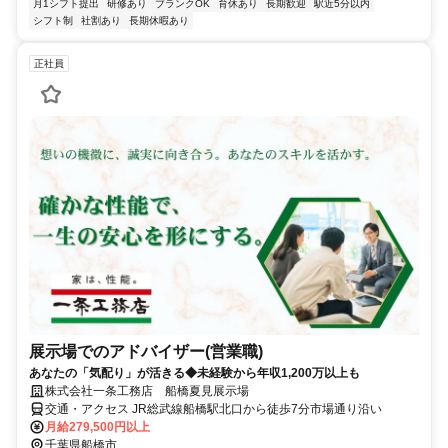
月1シフト提出
研修あり
ブランクOK
育休あり
長期歓迎
駅近5分以内
シフト制
社割あり
長期休暇あり
正社員
展示場でのアドバイザー(営業職)
あなたの「気配り」が活きる◆未経験から年収1,200万以上も
株式会社一条工務店 船橋夏見展示場
交通・アクセス JR総武線船橋駅北口から徒歩7分市場通り沿い
月給279,500円以上
千葉県船橋市