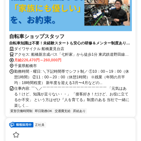
自転車ショップスタッフ
自転車知識は不要！未経験スタートも安心の研修＆メンター制度あり／
残業少なめ・ワークライフバランス充実
ダイワサイクル 船橋夏見台店
アクセス: 船橋新京成バス「七軒家」から徒歩1分 東武鉄道野田線
「塚田駅」から徒歩13分 ※自転車通勤OK（無料駐輪場あり） 自転車
月給226,470円～260,000円
の場合も交通費支給（規定あり） ※最寄駅まで自転車通勤の場合は
千葉県船橋市
駐輪代支給 ※マイカー通勤不可
勤務時間・曜日: ＼下記時間帯でシフト制／ ①10：00～19：00（休
憩1時間） ②11：00～20：00（休憩1時間） ※残業（年間の月平
均：18時間程度） 新年度を迎える3月〜4月などの...
仕事内容: ￣＼／￣￣￣￣￣￣￣￣￣￣￣￣￣￣￣￣￣ 「元気はあ
る！けど、知識が足りない・・」 「接客好き！だけど、お役に立て
るか不安」 という方はぜひ『人を育てる』制度のある 当社で一緒に
楽しく...
変形労働時間制
即日勤務OK
交通費支給
昇給あり
正社員