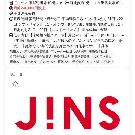
9月入社歓迎
アクセス 東武野田線 船橋シャポー口徒歩約1分、ＪＲ総武本線 船橋
シャポー口徒歩約1分、京成本線 京成船橋西口徒歩約3分 内房線・総
月給246,000円以上
武線・外房線・成田線・東武野田線「船橋駅」 京成千葉線「京成船
千葉県船橋市
橋駅」すぐ
勤務時間 実働時間：8時間/日 平均勤務日数：1ヶ月あたり21日～22
日 シフトサイクル：1ヶ月 シフト制／実働8時間 平均勤務日数：1ヶ
月あたり21日～22日 【シフトの決め方】 ※作成時に希望...
仕事内容 【未経験 9割スタート】月給24.6万円～／年休110日 ／1～
2年後に 転勤なし選択可 お客様へのメガネ・サングラスの接客・販
売。 未経験から”専門技術が身につく”お仕事です。 【具体...
制服あり
業界未経験者歓迎
フリーター歓迎
経験不問
未経験者歓迎
住宅手当あり
交通費全額支給
経験者歓迎
有資格者歓迎
月1シフト提出
研修あり
賞与あり
ブランクOK
育休あり
長期歓迎
シフト制
社割あり
契約社員