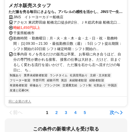
メガネ販売スタッフ
ただ服を売る毎日にさよなら。アパレルの感性を活かし、JINSで一生モ
ノの「専門技術職」へ。
JINS イトーヨーカドー船橋店
アクセス 東武野田線 船橋北口徒歩約2分、ＪＲ総武本線 船橋北口徒
歩約2分、京成本線 京成船橋東口徒歩約5分 JR総武線・東武野田線
時給1,450円以上
「船橋駅」北口から徒歩3分、京成船橋駅東口から徒歩4分
千葉県船橋市
勤務時間 ・勤務曜日：月・火・水・木・金・土・日・祝 ・勤務時
間： [1] 09:30～21:30 ・最低勤務日数（週）：5日 シフト提出期限：
シフト開始の10日前 シフト確定時期：シフト開始の...
仕事内容 モノを売るだけの販売は卒業。 お客様に向き合うほど、自
分の専門性が磨かれる接客。 接客の仕事は大好き。 だけど、目まぐ
るしく変わる流行を追いかけて、 ただ服を右から左へ流すだけの毎
日に、 ち...
制服あり
業界未経験者歓迎
ランチタイム
社員登用あり
主婦・主夫歓迎
フリーター歓迎
学歴不問
経験不問
英語
未経験者歓迎
経験者歓迎
有資格者歓迎
研修あり
ブランクOK
交通費支給
シフト制
社割あり
中国語
友達と応募OK
同じ企業の求人
前へ
次へ
1
2
3
4
5
この条件の新着求人を受け取る