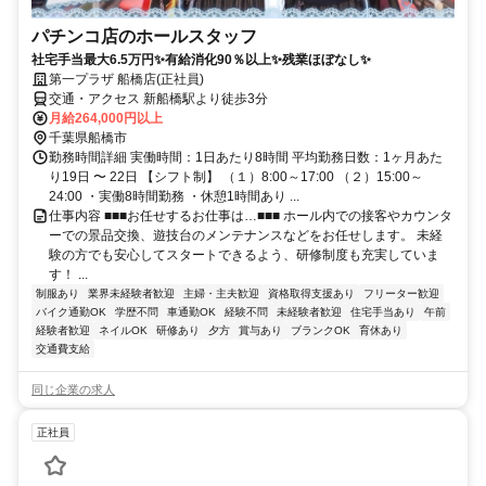
パチンコ店のホールスタッフ
社宅手当最大6.5万円✨有給消化90％以上✨残業ほぼなし✨
第一プラザ 船橋店(正社員)
交通・アクセス 新船橋駅より徒歩3分
月給264,000円以上
千葉県船橋市
勤務時間詳細 実働時間：1日あたり8時間 平均勤務日数：1ヶ月あた
り19日 〜 22日 【シフト制】 （１）8:00～17:00 （２）15:00～
24:00 ・実働8時間勤務 ・休憩1時間あり ...
仕事内容 ■■■お任せするお仕事は…■■■ ホール内での接客やカウンタ
ーでの景品交換、遊技台のメンテナンスなどをお任せします。 未経
験の方でも安心してスタートできるよう、研修制度も充実していま
す！ ...
制服あり
業界未経験者歓迎
主婦・主夫歓迎
資格取得支援あり
フリーター歓迎
バイク通勤OK
学歴不問
車通勤OK
経験不問
未経験者歓迎
住宅手当あり
午前
経験者歓迎
ネイルOK
研修あり
夕方
賞与あり
ブランクOK
育休あり
交通費支給
同じ企業の求人
正社員