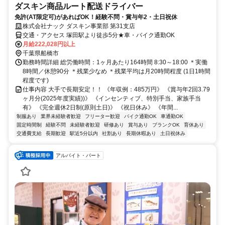
ダスキン商品ルート配送ドライバー
免許(AT限定可)があればOK！経験不問・賞与年2・土日祝休
株式会社ナック ダスキン事業部 第31支店
交通・アクセス 塚田駅より徒歩5分★車・バイク通勤OK
月給222,028円以上
千葉県船橋市
勤務時間詳細 総労働時間：1ヶ月あたり164時間 8:30～18:00 ＊実働
8時間／休憩90分 ＊残業少なめ ＊残業平均は月20時間程度 (1日1時間
程度です)
仕事内容 大手で長期安定！！ 《年収例：485万円》 《賞与年2回3.79
ヶ月分(2025年度実績))》 《インセンティブ、特別手当、家族手当
有》 《完全週休2日制(原則土日)》 《祝日休み》 《年間...
制服あり
業界未経験者歓迎
フリーター歓迎
バイク通勤OK
車通勤OK
固定時間制
経験不問
未経験者歓迎
研修あり
賞与あり
ブランクOK
育休あり
交通費支給
長期歓迎
駅近5分以内
社割あり
長期休暇あり
土日祝休み
アルバイト・パート