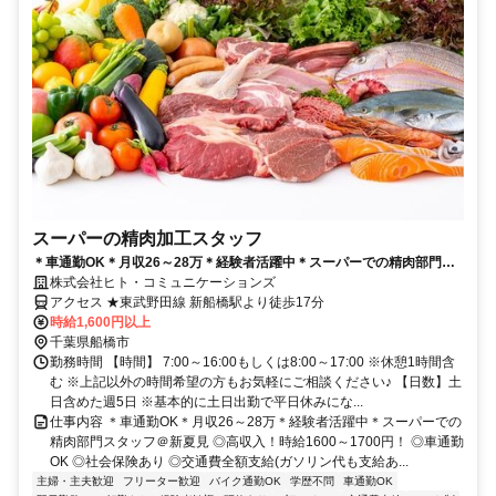
スーパーの精肉加工スタッフ
＊車通勤OK＊月収26～28万＊経験者活躍中＊スーパーでの精肉部門ス
タッフ＠新夏見
株式会社ヒト・コミュニケーションズ
アクセス ★東武野田線 新船橋駅より徒歩17分
時給1,600円以上
千葉県船橋市
勤務時間 【時間】 7:00～16:00もしくは8:00～17:00 ※休憩1時間含
む ※上記以外の時間希望の方もお気軽にご相談ください♪ 【日数】土
日含めた週5日 ※基本的に土日出勤で平日休みにな...
仕事内容 ＊車通勤OK＊月収26～28万＊経験者活躍中＊スーパーでの
精肉部門スタッフ＠新夏見 ◎高収入！時給1600～1700円！ ◎車通勤
OK ◎社会保険あり ◎交通費全額支給(ガソリン代も支給あ...
主婦・主夫歓迎
フリーター歓迎
バイク通勤OK
学歴不問
車通勤OK