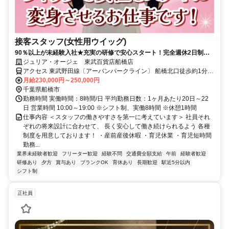
接客スタッフ(女性用ウイッグ)
90％以上が未経験入社★充実の研修で安心スタート！完全週休2日制！
残業ほぼなし！働きやすさ抜群の環境です
ジュリア・オージェ 東武百貨店船橋店
アクセス 東武野田線〔アーバンパークライン〕 船橋北口徒歩約1分、
ＪＲ総武本線 船橋北口徒歩約1分、京成本線 京成船橋東口徒歩約4分
月給230,000円～250,000円
千葉県船橋市
勤務時間 実働時間：8時間/日 平均勤務日数：1ヶ月あたり20日～22
日 営業時間 10:00～19:00 ※シフト制、実働8時間 ※休憩1時間
仕事内容 ＜スタッフの働きやすさを第一に考えています＞ 社員それ
ぞれの将来設計に合わせて、 長く安心して働き続けられるよう 各種
制度を用意しております！ ・産前産後休暇 ・育児休業 ・育児短時間
勤務...
業界未経験者歓迎
フリーター歓迎
経験不問
交通費全額支給
午前
経験者歓迎
研修あり
夕方
賞与あり
ブランクOK
育休あり
長期歓迎
駅近5分以内
シフト制
正社員