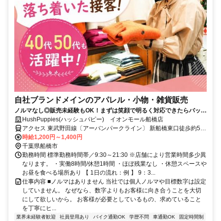
自社ブランドメインのアパレル・小物・雑貨販売
ノルマなし◎販売未経験もOK！まずは笑顔で明るく対応できたらバッチ
リです♪
HushPuppies(ハッシュパピー) イオンモール船橋店
アクセス 東武野田線〔アーバンパークライン〕 新船橋東口徒歩約5
分、京成本線 海神徒歩約20分、東葉高速線 東海神T4口徒歩約12分
時給1,200円～1,400円
千葉県船橋市
勤務時間 標準勤務時間帯／9:30～21:30 ※店舗により営業時間多少異
なります。 ・実働8時間/休憩1時間 ・ほぼ残業なし ・休憩スペースや
お昼を食べる場所あり 【 1日の流れ：例 】 9：3...
仕事内容 ■ノルマはありません 当社では個人ノルマや目標数字は設定
していません。 なぜなら、数字よりもお客様に向き合うことを大切
にして欲しいから。 お客様が必要としているもの、求めていること
を丁寧にヒ...
業界未経験者歓迎
社員登用あり
バイク通勤OK
学歴不問
車通勤OK
固定時間制