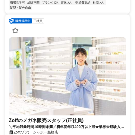
職場見学可
経験不問
ブランクOK
育休あり
交通費支給
社割あり
髪型・髪色自由
正社員
Zoffのメガネ販売スタッフ(正社員)
＼平均残業時間10時間未満／初年度年収400万以上可★業界未経験入社
90%★充実したOJTあり★面接2回で内定まで1カ月以内★2026年8月・
Zoff(ゾフ) シャポー船橋店