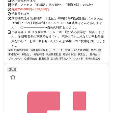
株式会社新陽住宅
交通・アクセス 「船橋駅」徒歩10分、「東海神駅」徒歩2分
月給250,000円～300,000円
千葉県船橋市
勤務時間詳細 実働時間：1日あたり8時間 平均勤務日数：1ヶ月あた
り20日 〜 22日 勤務時間：9：00 〜 18：00 残業ほとんどありませ
ん！！◎ ───────── ■自分の時間も大切に...
仕事内容 ⭐️100％反響営業！テレアポ・飛び込み営業は一切ありませ
ん！ 地域密着型の不動産会社です。 戸建住宅や土地などの不動産売
買を中心に、お問い合わせいただいたお客様へのご提案をお任せしま
す...
業界未経験者歓迎
資格取得支援あり
フリーター歓迎
バイク通勤OK
学歴不問
車通勤OK
転勤なし
経験不問
未経験者歓迎
経験者歓迎
残業なし
賞与あり
ブランクOK
交通費支給
長期歓迎
資格取得手当あり
シフト制
長期休暇あり
正社員