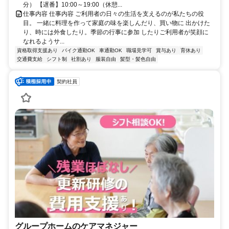
分） 【遅番】10:00～19:00（休憩...
仕事内容 仕事内容 ご利用者の日々の生活を支えるのが私たちの役
目。 一緒に料理を作って家庭の味を楽しんだり、買い物に 出かけた
り、時には外食したり。季節の行事に参加 したりご利用者が笑顔に
なれるようサ...
資格取得支援あり
バイク通勤OK
車通勤OK
職場見学可
賞与あり
育休あり
交通費支給
シフト制
社割あり
服装自由
髪型・髪色自由
契約社員
グループホームのケアマネジャー