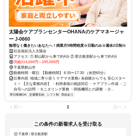
太陽会ケアプランセンターOHANAのケアマネージャ
ー J-0660
無理なく働きたいあなたへ！残業月5時間程度☆日勤のみ☆週休2日制☆
社会福祉法人太陽会
アクセス: ① 館山駅から車で約4分 ② 那古船形駅から車で約4分
月給214,000円～295,000円
千葉県館山市
勤務時間・曜日: 【勤務時間】 8:30〜17:30 （休憩60分）
仕事内容: 地域に寄り添う ケアマネ業務♪ 未経験からでも 安心スター
ト！ 【主な業務内容】 ・利用者様の相談対応 ・ケアプラン作成 ・ご
自宅への訪問 ・モニタリング業務 ・関係機関との調整 ・介...
即日勤務OK
交通費支給
シフト制
昇給あり
前へ
次へ
1
この条件の新着求人を受け取る
千葉県 / 那古船形駅