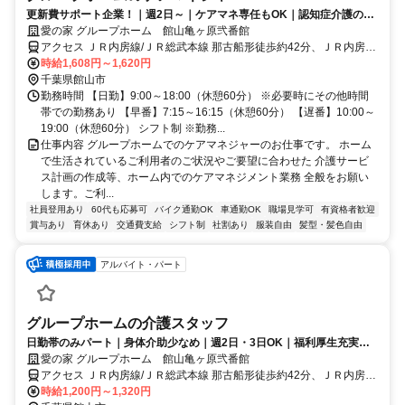
更新費サポート企業！｜週2日～｜ケアマネ専任もOK｜認知症介護の専
門会社で実績◎
愛の家 グループホーム 館山亀ヶ原弐番館
アクセス ＪＲ内房線/ＪＲ総武本線 那古船形徒歩約42分、ＪＲ内房線/
ＪＲ総武本線 館山出入口1徒歩約50分、ＪＲ内房線 九重徒歩約55分
時給1,608円～1,620円
JR内房線 那古船形駅より車で9分
千葉県館山市
勤務時間 【日勤】9:00～18:00（休憩60分） ※必要時にその他時間
帯での勤務あり 【早番】7:15～16:15（休憩60分） 【遅番】10:00～
19:00（休憩60分） シフト制 ※勤務...
仕事内容 グループホームでのケアマネジャーのお仕事です。 ホーム
で生活されているご利用者のご状況やご要望に合わせた 介護サービ
ス計画の作成等、ホーム内でのケアマネジメント業務 全般をお願い
します。ご利...
社員登用あり
60代も応募可
バイク通勤OK
車通勤OK
職場見学可
有資格者歓迎
賞与あり
育休あり
交通費支給
シフト制
社割あり
服装自由
髪型・髪色自由
アルバイト・パート
グループホームの介護スタッフ
日勤帯のみパート｜身体介助少なめ｜週2日・3日OK｜福利厚生充実◎
｜認知症ケア
愛の家 グループホーム 館山亀ヶ原弐番館
アクセス ＪＲ内房線/ＪＲ総武本線 那古船形徒歩約42分、ＪＲ内房線/
ＪＲ総武本線 館山出入口1徒歩約50分、ＪＲ内房線 九重徒歩約55分
時給1,200円～1,320円