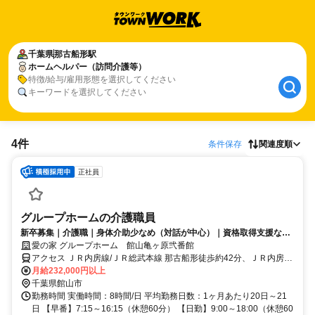
千葉県
那古船形駅
ホームヘルパー（訪問介護等）
特徴/給与/雇用形態を選択してください
キーワードを選択してください
4件
条件保存
関連度順
正社員
グループホームの介護職員
新卒募集｜介護職｜身体介助少なめ（対話が中心）｜資格取得支援など
福利厚生充実◎
愛の家 グループホーム 館山亀ヶ原弐番館
アクセス ＪＲ内房線/ＪＲ総武本線 那古船形徒歩約42分、ＪＲ内房線/
ＪＲ総武本線 館山出入口1徒歩約50分、ＪＲ内房線 九重徒歩約55分
月給232,000円以上
JR内房線 那古船形駅より車で9分
千葉県館山市
勤務時間 実働時間：8時間/日 平均勤務日数：1ヶ月あたり20日～21
日 【早番】7:15～16:15（休憩60分） 【日勤】9:00～18:00（休憩60