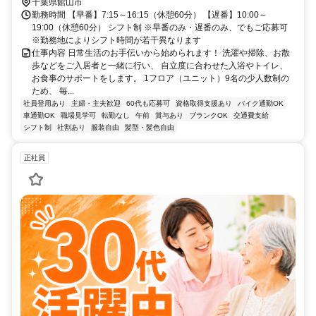
JR内房線 那古船形駅より車で9分
千葉県館山市
勤務時間 【早番】7:15～16:15（休憩60分） 【遅番】10:00～
19:00（休憩60分） シフト制 ※早番のみ・遅番のみ、でもご応募可
※勤務地によりシフト時間が若干異なります
仕事内容 日常生活のお手伝いから始められます！ 洗濯や掃除、お散
歩などをご入居者と一緒に行い、 自立度に合わせた入浴やトイレ、
お食事のサポートをします。 1フロア（ユニット）9名の少人数制の
ため、 毎...
社員登用あり
主婦・主夫歓迎
60代も応募可
資格取得支援あり
バイク通勤OK
車通勤OK
職場見学可
転勤なし
午前
賞与あり
ブランクOK
交通費支給
シフト制
社割あり
服装自由
髪型・髪色自由
正社員