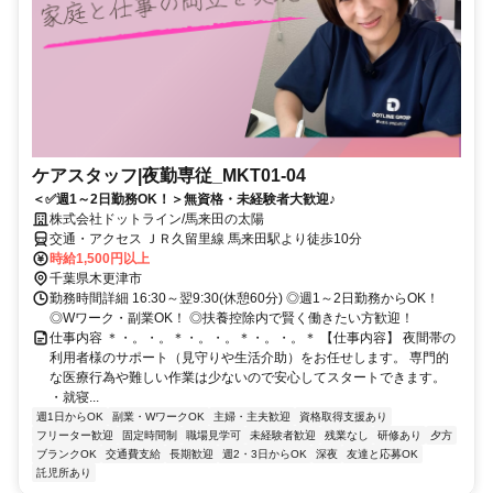
ケアスタッフ|夜勤専従_MKT01-04
＜✅週1～2日勤務OK！＞無資格・未経験者大歓迎♪
株式会社ドットライン/馬来田の太陽
交通・アクセス ＪＲ久留里線 馬来田駅より徒歩10分
時給1,500円以上
千葉県木更津市
勤務時間詳細 16:30～翌9:30(休憩60分) ◎週1～2日勤務からOK！
◎Wワーク・副業OK！ ◎扶養控除内で賢く働きたい方歓迎！
仕事内容 ＊・。・。＊・。・。＊・。・。＊ 【仕事内容】 夜間帯の
利用者様のサポート（見守りや生活介助）をお任せします。 専門的
な医療行為や難しい作業は少ないので安心してスタートできます。
・就寝...
週1日からOK
副業・WワークOK
主婦・主夫歓迎
資格取得支援あり
フリーター歓迎
固定時間制
職場見学可
未経験者歓迎
残業なし
研修あり
夕方
ブランクOK
交通費支給
長期歓迎
週2・3日からOK
深夜
友達と応募OK
託児所あり