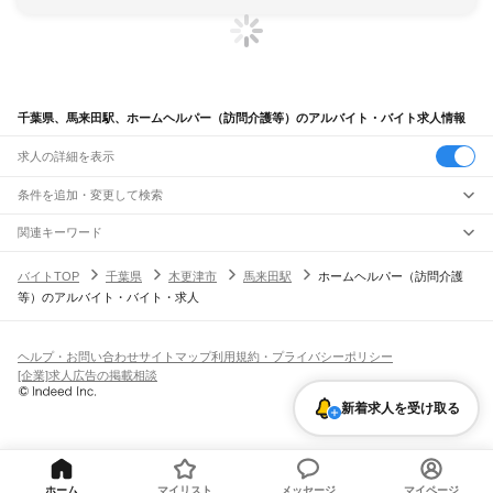
千葉県、馬来田駅、ホームヘルパー（訪問介護等）のアルバイト・バイト求人情報
求人の詳細を表示
条件を追加・変更して検索
市区町村を追加・変更
関連キーワード
完全在宅ワーク 全国
シール貼り 在宅
現在地周辺
ガチャガチャ
犬カフェ
千葉県
駅を追加・変更
バイトTOP
千葉県
木更津市
馬来田駅
ホームヘルパー（訪問介護
千葉県
すべて
等）のアルバイト・バイト・求人
千葉市
すべて
職種を追加・変更
JR武蔵野線
中央区
花見川区
稲毛区
若葉区
緑区
美浜区
南流山駅
新松戸駅
新八柱駅
東松戸駅
市川大野駅
船橋法典駅
西船橋駅
飲食・フードサービス
銚子市
市川市
船橋市
館山市
木更津市
松戸市
野田市
茂原市
成田市
佐倉市
東金市
特徴を追加・変更
飲食・フードサービス
すべて
ヘルプ・お問い合わせ
サイトマップ
利用規約・プライバシーポリシー
JR中央・総武線
旭市
習志野市
柏市
勝浦市
市原市
流山市
八千代市
我孫子市
鴨川市
鎌ケ谷市
ホールスタッフ
キッチンスタッフ
皿洗い・洗い場
精肉・鮮魚加工
給食調理
人気
[企業]求人広告の掲載相談
市川駅
本八幡駅
下総中山駅
西船橋駅
船橋駅
東船橋駅
津田沼駅
幕張本郷駅
幕張駅
君津市
富津市
浦安市
四街道市
袖ケ浦市
八街市
印西市
白井市
富里市
南房総市
雇用形態を追加・変更
パン屋（ベーカリー）
フードカウンター販売員
バー（BAR）・バーテンダー
日払いOK
高校生歓迎
学生歓迎
深夜の仕事
髪型・髪色自由
ひげOK
ネイルOK
新検見川駅
稲毛駅
西千葉駅
千葉駅
匝瑳市
香取市
山武市
いすみ市
大網白里市
印旛郡
香取郡
山武郡
長生郡
夷隅郡
飲食店補助（開店・閉店準備）
飲食店（店長・マネージャー）
新着求人を受け取る
ピアスOK
アルバイト・パート
履歴書不要
オープニングスタッフ
留学生・外国人活躍中
安房郡
都道府県を変更
営業・販売
JR総武本線
勤務期間
正社員
市川駅
船橋駅
津田沼駅
稲毛駅
千葉駅
東千葉駅
都賀駅
四街道駅
物井駅
佐倉駅
営業・販売
すべて
短期
契約社員
単発・1日OK
長期
期間限定（春夏冬休み等）
南酒々井駅
榎戸駅
八街駅
日向駅
成東駅
松尾駅
横芝駅
飯倉駅
八日市場駅
干潟駅
旭駅
営業
テレフォンアポインター（テレアポ）
ルートセールス
コンビニ
シフト
派遣社員
飯岡駅
倉橋駅
猿田駅
松岸駅
銚子駅
フードカウンター販売員
アパレル
家電量販店・携帯販売（携帯ショップ）
土日祝のみOK
業務委託
平日のみOK
週1日からOK
週2・3日からOK
週4日以上OK
ホーム
マイリスト
メッセージ
マイページ