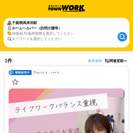
千葉県
馬来田駅
ホームヘルパー（訪問介護等）
特徴/給与/雇用形態を選択してください
キーワードを選択してください
1件
条件保存
関連度順
アルバイト・パート