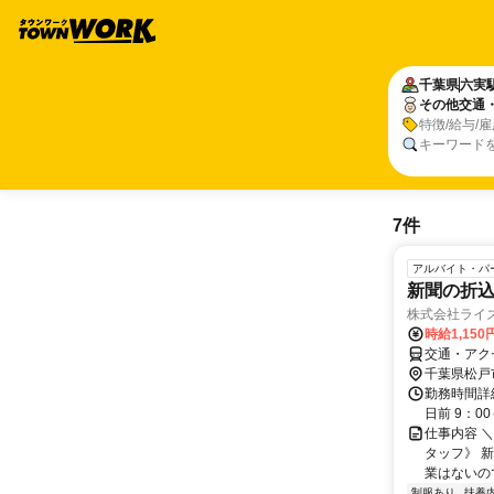
千葉県
六実
その他交通
特徴/給与/
キーワード
7件
アルバイト・パ
新聞の折
株式会社ライズ
時給1,15
交通・アク
千葉県松戸
勤務時間詳細
日前 9：0
仕事内容 
タッフ》 
業はないの
制服あり
扶養