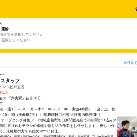
駅
・運輸
雇用形態を選択してください
を選択してください
条件保
ート
込スタッフ
/ASA松戸五香
0円以上
セス 「六実駅」徒歩16分
市
 ・週3日～OK ・月～木 9：00～13：00（実働4時間） ・金、土、祝
0～15：00（実働6時間） 〇勤務曜日応相談 ※扶養内勤務OK！
＼ オープニング募集 ／ 《地域密着型朝日新聞販売店での新聞折り込みス
新聞に折り込むチラシの準備や折り込み作業をお任せします。 難しい作
で、未経験の方でも始めやすいお仕...
内勤務OK
副業・WワークOK
1日4時間以内OK
主婦・主夫歓迎
フリーター歓迎