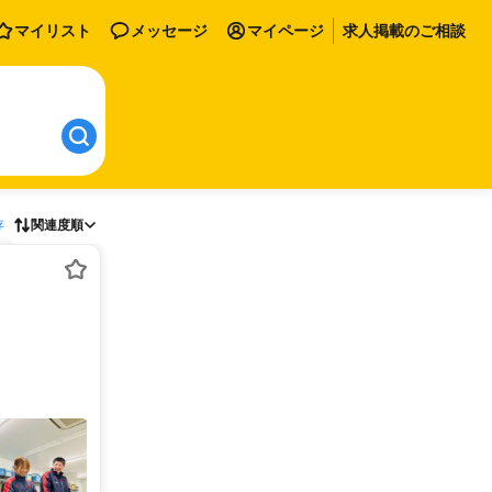
マイリスト
メッセージ
マイページ
求人掲載のご相談
存
関連度順