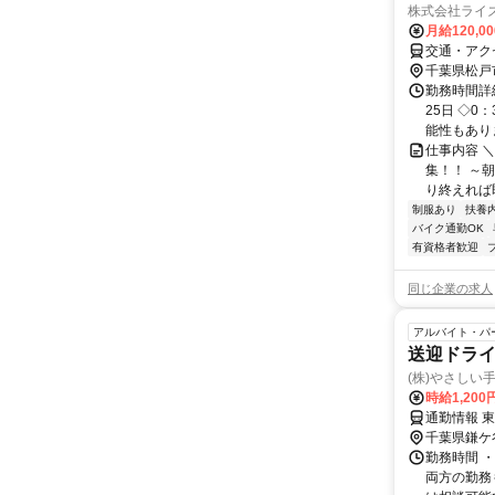
株式会社ライズ
月給120,0
交通・アク
千葉県松戸
勤務時間詳
25日 ◇
能性もあり
仕事内容 
集！！ ～
り終えれば
制服あり
扶養
バイク通勤OK
有資格者歓迎
同じ企業の求人
アルバイト・パ
送迎ドライ
(株)やさしい
時給1,20
通勤情報 
千葉県鎌ケ
勤務時間 ・
両方の勤務