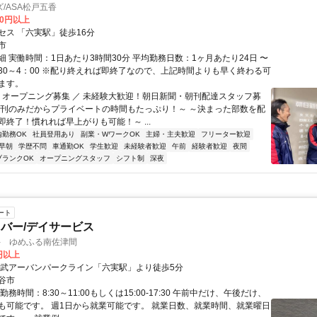
/ASA松戸五香
00円以上
セス 「六実駅」徒歩16分
市
細 実働時間：1日あたり3時間30分 平均勤務日数：1ヶ月あたり24日 〜
0：30～4：00 ※配り終えれば即終了なので、上記時間よりも早く終わる可
ます。
＼ オープニング募集 ／ 未経験大歓迎！朝日新聞・朝刊配達スタッフ募
朝刊のみだからプライベートの時間もたっぷり！～ ～決まった部数を配
即終了！慣れれば早上がりも可能！～ ...
内勤務OK
社員登用あり
副業・WワークOK
主婦・主夫歓迎
フリーター歓迎
早朝
学歴不問
車通勤OK
学生歓迎
未経験者歓迎
午前
経験者歓迎
夜間
ブランクOK
オープニングスタッフ
シフト制
深夜
ート
バー/デイサービス
手 ゆめふる南佐津間
0円以上
東武アーバンパークライン「六実駅」より徒歩5分
谷市
勤務時間：8:30～11:00もしくは15:00-17:30 午前中だけ、午後だけ、
も可能です。 週1日から就業可能です。 就業日数、就業時間、就業曜日