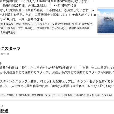
細 総労働時間：1ヶ月あたり160時間 当直体制の勤務となります。 ・
直（勤務時間10時間、合間に休憩あり） ・4時間当直×2回
★珍しい海洋調査・作業船の船員（二等機関士）を募集しています！★
が2隻増える予定のため、二等機関士を募集します！ ★求人ポイント★
円～58万円。 ✅乗下船時の交通...
取得支援あり
早朝
転勤なし
フルリモート
交通費全額支給
午前
経験者歓迎
歓迎
研修あり
夕方
賞与あり
交通費支給
まかないあり
資格取得手当あり
食事補助あり
ングスタッフ
rrow
ト
細 勤務時間は、案件ごとに決められた配布可能時間内で、ご自身で自由に設定して
くからお昼過ぎまで稼働するスタッフ、お昼から夕方まで稼働するスタッフが混在し
ポスティングスタッフ大募集。 指定された配布エリアに、チラシ・冊子を配布するお
沿って一人で進める屋外作業のため、複雑な人間関係や接客ストレスなく取り組む
バイク通勤OK
学歴不問
車通勤OK
フルリモート
研修あり
長期歓迎
完全歩合制
シフト制
ート
聞配達