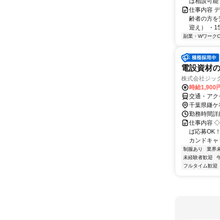
は相談可能で
仕事内容 
齢者の方を安
迎え） ・15:
副業・WワークO
電設資材
株式会社ジックス
時給1,900
交通・アク
千葉県鎌ケ
勤務時間詳細
仕事内容 
ば応募OK
カンドキャリ
制服あり
業界
未経験者歓迎
フルタイム歓迎