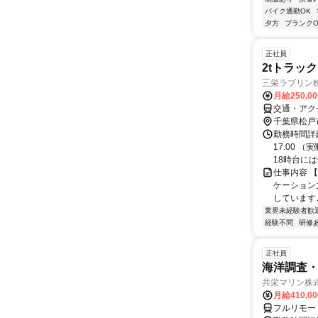
バイク通勤OK
夕方
ブランクO
正社員
2tトラッ
三栄ラブリン
月給250,0
交通・アク
千葉県松戸
勤務時間詳細
17:00 
18時台には
仕事内容 
ケーション
しています♬
業界未経験者歓
経験不問
研修
正社員
海洋調査
共栄マリン株
月給410,0
フルリモー