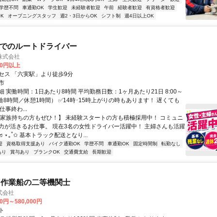
学歴不問
車通勤OK
学生歓迎
未経験者歓迎
午前
経験者歓迎
有資格者歓迎
K
オープニングスタッフ
週2・3日からOK
シフト制
週4日以上OK
クでのルートドライバー
株式会社
00円以上
セス 「六実駅」より徒歩9分
市
 実働時間：1日あたり8時間 平均勤務日数：1ヶ月あたり21日 8:00～
（実働8時間／休憩1時間） ✅14時･15時上がりの時もあります！ 遅くても
仕事終わ...
【家族持ちの方もぜひ！】 未経験スタートの方も積極採用中！ コミュニ
力が活きるお仕事。 現在3名の女性ドライバー活躍中！ 主婦さんも活躍
⋆｡˚✩ 基本トラック配送となり...
迎
資格取得支援あり
バイク通勤OK
学歴不問
車通勤OK
固定時間制
転勤なし
あり
賞与あり
ブランクOK
交通費支給
長期歓迎
・作業船の二等機関士
式会社
00円～580,000円
ト