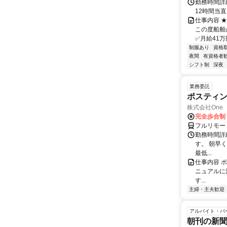
勤務時間詳
12時間当
仕事内容 
この度船舶
✅月給41万
制服あり
資格
夜間
有資格者
シフト制
深夜
業務委託
ポスティ
株式会社One a
完全歩合制
フルリモー
勤務時間詳
す。 朝早
最低...
仕事内容 
ニュアルに
す...
主婦・主夫歓迎
アルバイト・パ
朝刊の新