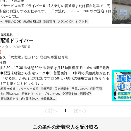
す。 ・就業例...
デイサービス送迎ドライバー 6～7人乗りの普通車または軽自動車で、高
全にお送りするお仕事です。 1日の流れ ・8:30～11:00 朝の送迎（お
00～17:3...
K
平日のみOK
未経験者歓迎
制服貸与
ブランクOK
シフト制
派遣社員
の配送ドライバー
タッフ/tdKS810
円
セス 「六実駅」徒歩14分 ◎自転車通勤可能
谷市
 8:30～17:30 ※休憩60分 ※残業は月15時間程度 月～金の週5日勤務
◇◆配送未経験から安定ワーク◆◇ 普通免許・1t車両の 乗務経験があれ
！ 「やる気」があれば大歓迎です◎ 50代・60代の採用実績もあり☆ セ
アを築くにもピッタリ♪ ...
未経験者歓迎
フリーター歓迎
学歴不問
固定時間制
平日のみOK
経験不問
午前
週払いOK
研修あり
夕方
ブランクOK
交通費支給
長期歓迎
長期休暇あり
週4日以上OK
土日祝休み
前へ
次へ
1
この条件の新着求人を受け取る