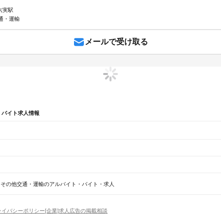
 六実駅
通・運輸
メールで受け取る
・バイト求人情報
辺
ガチャガチャ
犬カフェ
その他交通・運輸のアルバイト・バイト・求人
船橋法典駅
西船橋駅
ライバシーポリシー
[企業]求人広告の掲載相談
野田市
茂原市
成田市
佐倉市
東金市
旭市
習志野市
柏市
勝浦市
市原市
流山市
八千代市
我孫子市
鴨