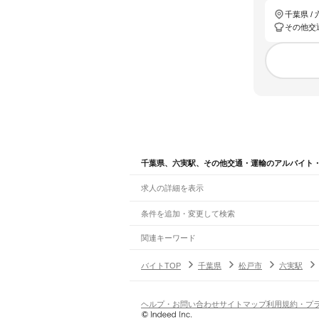
千葉県 /
その他交
千葉県、六実駅、その他交通・運輸のアルバイト
求人の詳細を表示
条件を追加・変更して検索
市区町村を追加・変更
関連キーワード
完全在宅ワーク 全国
シール貼り 在宅
現在地周
千葉県
駅を追加・変更
バイトTOP
千葉県
松戸市
六実駅
千葉県
すべて
千葉市
すべて
職種を追加・変更
JR武蔵野線
中央区
花見川区
稲毛区
若葉区
緑区
美浜区
南流山駅
新松戸駅
新八柱駅
東松戸駅
市川大野駅
飲食・フードサービス
ヘルプ・お問い合わせ
サイトマップ
利用規約・プ
銚子市
市川市
船橋市
館山市
木更津市
松戸市
特徴を追加・変更
飲食・フードサービス
すべて