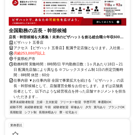
全国勤務の店長・幹部候補
店長・幹部候補を大募集！未来のピザハットを創る総合職☆年収600万
円も可能！手当充実☆
ピザハット 五香店
アクセス 【ピザハット 五香店】配属予定店舗となります。入社後約
1.5か月間は以下研修拠点で勤務◆横浜本社（神奈川県横浜市西区み
月給253,000円以上
なとみらい4丁目4番5号 横浜アイマークプレイス）◆ピザハットアカ
千葉県松戸市
デミー（東京・神奈川・千葉）、研修終了後は全国の直営店舗へ配属
勤務時間 実働時間：8時間/日 平均勤務日数：1ヶ月あたり18日～21
となります。
日 配属先店舗により異なる ※フレックスタイム制 1日の所定労働時
間：8時間 休憩：60分
仕事内容 ▼お仕事内容 全国で事業拡大を続ける「ピザハット」の店
長・幹部候補として、店舗運営全般をお任せします。 まずは店舗責
任者として、以下のような経営視点を持った店舗マネジメントを担当
いただきます...
業界未経験者歓迎
主婦・主夫歓迎
フリーター歓迎
学歴不問
車通勤OK
経験不問
未経験者歓迎
午前
経験者歓迎
研修あり
夕方
賞与あり
ブランクOK
長期歓迎
シフト制
長期休暇あり
寮・社宅あり
業務委託