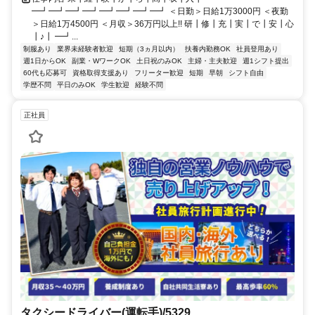
━┛━┛━┛━┛━┛━┛━┛━┛ ＜日勤＞日給1万3000円 ＜夜勤
＞日給1万4500円 ＜月収＞36万円以上!! 研┃修┃充┃実┃で┃安┃心
┃♪┃ ━┛...
制服あり
業界未経験者歓迎
短期（3ヵ月以内）
扶養内勤務OK
社員登用あり
週1日からOK
副業・WワークOK
土日祝のみOK
主婦・主夫歓迎
週1シフト提出
60代も応募可
資格取得支援あり
フリーター歓迎
短期
早朝
シフト自由
学歴不問
平日のみOK
学生歓迎
経験不問
正社員
タクシードライバー(運転手)/5329