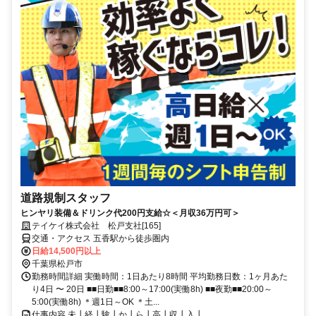
道路規制スタッフ
ヒンヤリ装備＆ドリンク代200円支給☆＜月収36万円可＞
テイケイ株式会社 松戸支社[165]
交通・アクセス 五香駅から徒歩圏内
日給14,500円以上
千葉県松戸市
勤務時間詳細 実働時間：1日あたり8時間 平均勤務日数：1ヶ月あた
り4日 〜 20日 ■■日勤■■8:00～17:00(実働8h) ■■夜勤■■20:00～
5:00(実働8h) ＊週1日～OK ＊土...
仕事内容 未┃経┃験┃か┃ら┃高┃収┃入┃