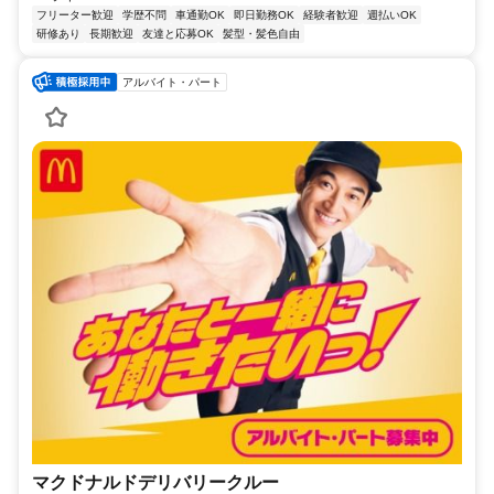
フリーター歓迎
学歴不問
車通勤OK
即日勤務OK
経験者歓迎
週払いOK
研修あり
長期歓迎
友達と応募OK
髪型・髪色自由
アルバイト・パート
マクドナルドデリバリークルー