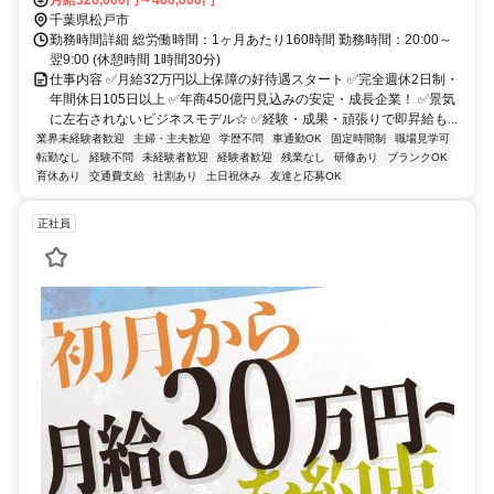
月給320,000円～460,000円
千葉県松戸市
勤務時間詳細 総労働時間：1ヶ月あたり160時間 勤務時間：20:00～
翌9:00 (休憩時間 1時間30分)
仕事内容 ✅月給32万円以上保障の好待遇スタート ✅完全週休2日制・
年間休日105日以上 ✅年商450億円見込みの安定・成長企業！ ✅景気
に左右されないビジネスモデル☆ ✅経験・成果・頑張りで即昇給も...
業界未経験者歓迎
主婦・主夫歓迎
学歴不問
車通勤OK
固定時間制
職場見学可
転勤なし
経験不問
未経験者歓迎
経験者歓迎
残業なし
研修あり
ブランクOK
育休あり
交通費支給
社割あり
土日祝休み
友達と応募OK
正社員