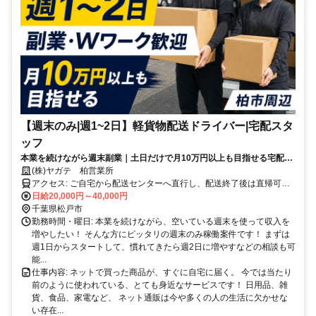
【週末のみ|週1~2日】軽貨物配送ドライバー|宅配スタ
ッフ
本業を続けながら週末副業｜土日だけで月10万円以上も目指せる宅配ド
ライバー！
(株)ヤガテ 柏営業所
アクセス: ご自宅から配送センターへ直行し、配送終了後は直帰可能
日給20,000円～40,000円
です！ ※担当エリア・配送センターは面接時にご案内します！
千葉県松戸市
勤務時間・曜日: 本業を続けながら、空いている週末を使って収入を
増やしたい！ そんな方にピッタリの週末のみ稼働案件です！ まずは
週1日からスタートして、慣れてきたら週2日に増やすなどの相談も可
能...
仕事内容: ネットで買った商品が、すぐに自宅に届く。 今では当たり
前のように使われている、とても身近なサービスです！ 日用品、雑
貨、食品、家電など、 ネット通販は今や多くの人の生活に欠かせな
い存在...