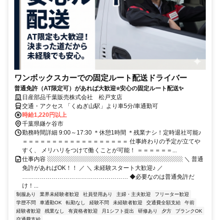
ワンボックスカーでの固定ルート配送ドライバー
普通免許（AT限定可）があれば大歓迎⭐安心の固定ルート配送✨
日産部品千葉販売株式会社 松戸支店
交通・アクセス 「くぬぎ山駅」より車5分/車通勤可
時給1,220円以上
千葉県鎌ケ谷市
勤務時間詳細 9:00～17:30 ＊休憩1時間 ＊残業ナシ！定時退社可能♪
＝＝＝＝＝＝＝＝＝＝＝＝＝＝＝＝＝＝ 仕事終わりの予定が立てや
すく、 メリハリをつけて働くことが可能！ ＝＝＝＝＝＝...
仕事内容 ▧▧▧▧▧▧▧▧▧▧▧▧▧▧▧▧▧▧▧▧▧▧▧ ＼ 普通
免許があればOK！！ ／ ＼ 未経験スタート大歓迎♪ ／
……………………………………………… ◆必要なのは普通免許だ
け！...
制服あり
業界未経験者歓迎
社員登用あり
主婦・主夫歓迎
フリーター歓迎
学歴不問
車通勤OK
転勤なし
経験不問
未経験者歓迎
交通費全額支給
午前
経験者歓迎
残業なし
有資格者歓迎
月1シフト提出
研修あり
夕方
ブランクOK
交通費支給