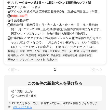
デリバリークルー／週1日～・1日2h～OK／1週間毎のシフト制
マクドナルド 五香店
アクセス 京成松戸線 五香東口徒歩約6分、京成松戸線 元山（千葉
県）西口徒歩約11分、京成松戸線 くぬぎ山西口徒歩約26分 五香 [新
時給1,140円
京成電鉄新京成線] 元山 [新京成電鉄新京成線] くぬぎ山 [新京成電鉄新
千葉県松戸市
京成線] 常盤平 [新京成電鉄新京成線] 大町 [北総鉄道北総線]
勤務時間 ・勤務曜日：月・火・水・木・金・土・日・祝 ・勤務時
間： [1] 07:00～23:00 上記の勤務時間は店舗の営業時間になります。
固定シフトではないので、自分が働ける曜日や時間が調...
仕事内容 ／ マクドナルドの花形ポジション★ 配達業務で気分もスカ
ッと♪ 月1シフトなので、 「月このくらい稼ぎたい」 という相談も
OK！ ＼ マクドナルドの商品を、 お客様のご自宅やオフィスに...
制服あり
副業・WワークOK
主婦・主夫歓迎
フリーター歓迎
バイク通勤OK
給料前払いOK
学歴不問
車通勤OK
学生歓迎
未経験者歓迎
経験者歓迎
研修あり
ブランクOK
シフト制
社割あり
前へ
次へ
1
この条件の新着求人を受け取る
千葉県 / 元山駅
その他交通・運輸
「LINEで受け取る」では、新着求人のほか、おすすめ情報なども配信しま
す。
詳しくはこちら