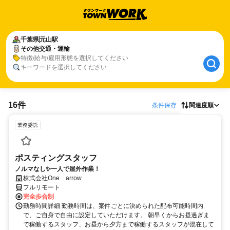
千葉県
元山駅
その他交通・運輸
特徴/給与/雇用形態を選択してください
キーワードを選択してください
16件
条件保存
関連度順
業務委託
ポスティングスタッフ
ノルマなし✨一人で屋外作業！
株式会社One arrow
フルリモート
完全歩合制
勤務時間詳細 勤務時間は、案件ごとに決められた配布可能時間内
で、ご自身で自由に設定していただけます。 朝早くからお昼過ぎま
で稼働するスタッフ、お昼から夕方まで稼働するスタッフが混在して