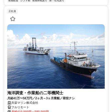
長期歓迎
シフト制
長期休暇あり
寮・社宅あり
正社員
海洋調査・作業船の二等機関士
月給41万〜58万円／2ヶ月～3ヶ月乗船／荷役ナシ
共栄マリン株式会社
フルリモート
月給410,000円～580,000円