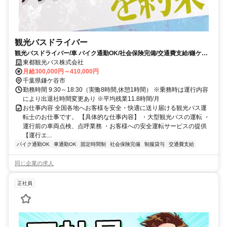
観光バスドライバー
観光バスドライバー/車 バイク通勤OK/社会保険完備/交通費支給/鎌ケ谷
市/chi00102
東都観光バス株式会社
月給300,000円～410,000円
千葉県鎌ケ谷市
勤務時間 9:30～18:30（実働8時間,休憩1時間） ※乗務時は運行内容
により出退社時間変更あり ※平均残業11.8時間/月
お仕事内容 全国各地へお客様を安全・快適に送り届ける観光バス運
転士のお仕事です。 【具体的な仕事内容】 ・大型観光バスの運転 ・
運行前の車両点検、点呼業務 ・お客様への安全運転サービスの提供
【運行エ...
バイク通勤OK
車通勤OK
固定時間制
社会保険完備
制服貸与
交通費支給
同じ企業の求人
正社員