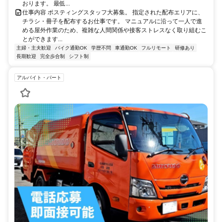
おります。 最低...
仕事内容 ポスティングスタッフ大募集。 指定された配布エリアに、
チラシ・冊子を配布するお仕事です。 マニュアルに沿って一人で進
める屋外作業のため、複雑な人間関係や接客ストレスなく取り組むこ
とができます...
主婦・主夫歓迎
バイク通勤OK
学歴不問
車通勤OK
フルリモート
研修あり
長期歓迎
完全歩合制
シフト制
アルバイト・パート