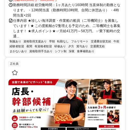
勤務時間詳細 総労働時間：1ヶ月あたり160時間 当直体制の勤務とな
ります。 ・12時間当直（勤務時間10時間、合間に休憩あり） ・4時
間当直×2回
仕事内容 ★珍しい海洋調査・作業船の船員（二等機関士）を募集し
ています！★ この度船舶が2隻増える予定のため、二等機関士を募集
します！ ★求人ポイント★ ✅月給41万円～58万円。 ✅乗下船時の交
通...
制服あり
資格取得支援あり
早朝
転勤なし
フルリモート
交通費全額支給
午前
経験者歓迎
夜間
有資格者歓迎
研修あり
夕方
賞与あり
交通費支給
まかないあり
資格取得手当あり
シフト制
深夜
食事補助あり
正社員