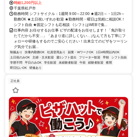
時給1,200円以上
千葉県松戸市
勤務時間 シフトサイクル：1週間 9:00～22:00 ★週2日～・1日2h～
勤務OK ★土日祝いずれか歓迎 ★勤務時間・曜日は気軽に相談OK！
シフト自由 ★固定シフトも応相談 《シフトはWEBで集...
仕事内容 お任せするお仕事 ピザの配達をお任せします！「免許取り
たてだから不安…」「あまり道に詳しくない…｣なんて方も丁寧にフ
ォローや研修もするのでご安心ください！出来立てのピザをツーリン
グ気分でお届...
制服あり
扶養内勤務OK
社員登用あり
副業・WワークOK
1日4時間以内OK
土日祝のみOK
主婦・主夫歓迎
週1シフト提出
フリーター歓迎
早朝
シフト自由
学歴不問
平日のみOK
学生歓迎
未経験者歓迎
午前
経験者歓迎
夜間
即日払いOK
研修あり
正社員