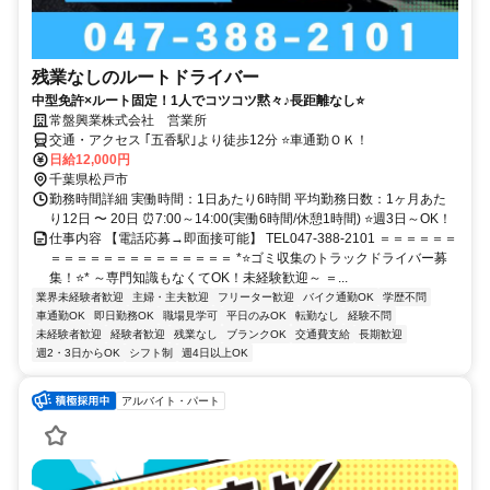
残業なしのルートドライバー
中型免許×ルート固定！1人でコツコツ黙々♪長距離なし⭐
常盤興業株式会社 営業所
交通・アクセス ｢五香駅｣より徒歩12分 ⭐車通勤ＯＫ！
日給12,000円
千葉県松戸市
勤務時間詳細 実働時間：1日あたり6時間 平均勤務日数：1ヶ月あた
り12日 〜 20日 ⏰7:00～14:00(実働6時間/休憩1時間) ⭐週3日～OK！
仕事内容 【電話応募→即面接可能】 TEL047-388-2101 ＝＝＝＝＝＝
＝＝＝＝＝＝＝＝＝＝＝＝＝＝ *⭐ゴミ収集のトラックドライバー募
集！⭐* ～専門知識もなくてOK！未経験歓迎～ ＝...
業界未経験者歓迎
主婦・主夫歓迎
フリーター歓迎
バイク通勤OK
学歴不問
車通勤OK
即日勤務OK
職場見学可
平日のみOK
転勤なし
経験不問
未経験者歓迎
経験者歓迎
残業なし
ブランクOK
交通費支給
長期歓迎
週2・3日からOK
シフト制
週4日以上OK
アルバイト・パート