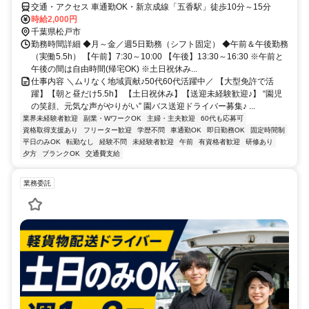
交通・アクセス 車通勤OK・新京成線「五香駅」徒歩10分～15分
時給2,000円
千葉県松戸市
勤務時間詳細 ◆月～金／週5日勤務（シフト固定） ◆午前＆午後勤務
（実働5.5h） 【午前】7:30～10:00 【午後】13:30～16:30 ※午前と
午後の間は自由時間(帰宅OK) ※土日祝休み...
仕事内容 ＼ムリなく地域貢献♪50代60代活躍中／ 【大型免許で活
躍】【朝と昼だけ5.5h】 【土日祝休み】【送迎未経験歓迎♪】 “園児
の笑顔、元気な声がやりがい” 園バス送迎ドライバー募集♪ ...
業界未経験者歓迎
副業・WワークOK
主婦・主夫歓迎
60代も応募可
資格取得支援あり
フリーター歓迎
学歴不問
車通勤OK
即日勤務OK
固定時間制
平日のみOK
転勤なし
経験不問
未経験者歓迎
午前
有資格者歓迎
研修あり
夕方
ブランクOK
交通費支給
業務委託