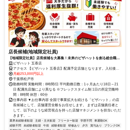
店長候補(地域限定社員)
【地域限定社員】店長候補を大募集！未来のピザハットを創る総合職☆
働きやすい環境をご用意！
ピザハット 五香店
アクセス 【ピザハット 五香店】配属予定店舗となります。入社後約
1.5か月間は以下研修拠点で勤務◆横浜本社（神奈川県横浜市西区み
月給253,000円以上
なとみらい4丁目4番5号 横浜アイマークプレイス）◆ピザハットアカ
千葉県松戸市
デミー（東京・神奈川・千葉）、研修終了後は直営店舗へ配属となり
勤務時間 実働時間：8時間/日 平均勤務日数：1ヶ月あたり18日～21
ます。※会社規定による地域限定社員制度に基づく
日 配属先店舗により異なる ※フレックスタイム制 1日の所定労働時
間：8時間 休憩：60分
仕事内容 ▼お仕事内容 全国で事業拡大を続ける「ピザハット」の店
長候補として、店舗運営全般をお任せします。 まずは店舗責任者と
して、以下のような経営視点を持った店舗マネジメントを担当いただ
きます。 ...
業界未経験者歓迎
主婦・主夫歓迎
フリーター歓迎
学歴不問
車通勤OK
経験不問
未経験者歓迎
午前
経験者歓迎
研修あり
夕方
賞与あり
ブランクOK