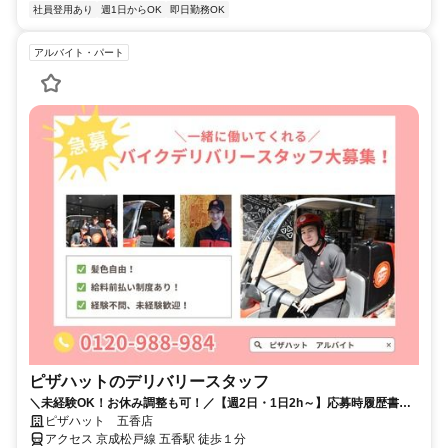
社員登用あり
週1日からOK
即日勤務OK
アルバイト・パート
ピザハットのデリバリースタッフ
＼未経験OK！お休み調整も可！／【週2日・1日2h～】応募時履歴書不
要！
ピザハット 五香店
アクセス 京成松戸線 五香駅 徒歩１分