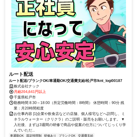
ルート配送
ルート配送/ブランクOK/車通勤OK/交通費支給/松戸市/knt_logi00187
株式会社ナック
月給204,641円以上
千葉県松戸市
勤務時間 8:30～18:00（所定労働時間：8時間） 休憩時間：90分 残
業：月20時間程度
お仕事内容 [1]企業や飲食店などの店舗、個人様宅などへ訪問し、ミ
ネラルウォーター（クリクラ）のご説明・販売をお願いします。 ▼
入社後、まずは3週間の研修で商品や提案の仕方についてじっくり学
んでいただ...
車通勤OK
固定時間制
研修あり
ブランクOK
交通費支給