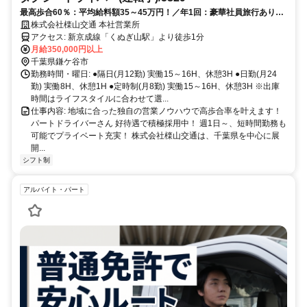
最高歩合60％：平均給料額35～45万円！／年1回：豪華社員旅行あり／
自社共同生活寮あり
株式会社檪山交通 本社営業所
アクセス: 新京成線「くぬぎ山駅」より徒歩1分
月給350,000円以上
千葉県鎌ケ谷市
勤務時間・曜日: ●隔日(月12勤) 実働15～16H、休憩3H ●日勤(月24
勤) 実働8H、休憩1H ●定時制(月8勤) 実働15～16H、休憩3H ※出庫
時間はライフスタイルに合わせて選...
仕事内容: 地域に合った独自の営業ノウハウで高歩合率を叶えます！
パートドライバーさん 好待遇で積極採用中！ 週1日～、短時間勤務も
可能でプライベート充実！ 株式会社檪山交通は、千葉県を中心に展
開...
シフト制
アルバイト・パート