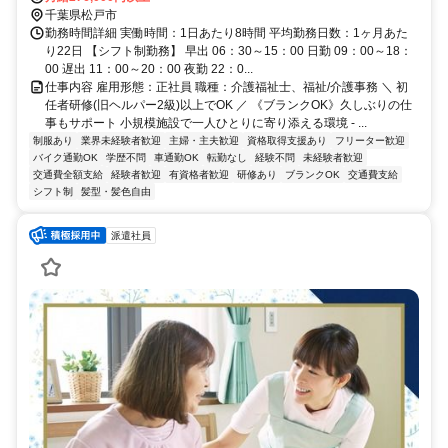
千葉県松戸市
勤務時間詳細 実働時間：1日あたり8時間 平均勤務日数：1ヶ月あた
り22日 【シフト制勤務】 早出 06：30～15：00 日勤 09：00～18：
00 遅出 11：00～20：00 夜勤 22：0...
仕事内容 雇用形態：正社員 職種：介護福祉士、福祉/介護事務 ＼ 初
任者研修(旧ヘルパー2級)以上でOK ／ 《ブランクOK》久しぶりの仕
事もサポート 小規模施設で一人ひとりに寄り添える環境 - ...
制服あり
業界未経験者歓迎
主婦・主夫歓迎
資格取得支援あり
フリーター歓迎
バイク通勤OK
学歴不問
車通勤OK
転勤なし
経験不問
未経験者歓迎
交通費全額支給
経験者歓迎
有資格者歓迎
研修あり
ブランクOK
交通費支給
シフト制
髪型・髪色自由
派遣社員