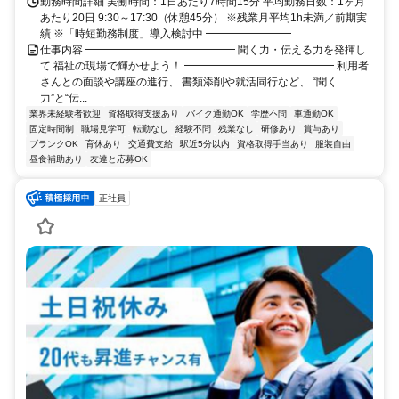
勤務時間詳細 実働時間：1日あたり7時間15分 平均勤務日数：1ヶ月
あたり20日 9:30～17:30（休憩45分） ※残業月平均1h未満／前期実
績 ※「時短勤務制度」導入検討中 ━━━━━━━━...
仕事内容 ━━━━━━━━━━━━━━ 聞く力・伝える力を発揮し
て 福祉の現場で輝かせよう！ ━━━━━━━━━━━━━━ 利用者
さんとの面談や講座の進行、 書類添削や就活同行など、 “聞く
力”と“伝...
業界未経験者歓迎
資格取得支援あり
バイク通勤OK
学歴不問
車通勤OK
固定時間制
職場見学可
転勤なし
経験不問
残業なし
研修あり
賞与あり
ブランクOK
育休あり
交通費支給
駅近5分以内
資格取得手当あり
服装自由
昼食補助あり
友達と応募OK
正社員