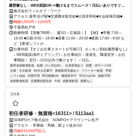
履歴書なし・WEB面談OK⇒働けるまでスムーズ！日払いありですぐ稼
げる★介護デビュー応援！
株式会社ウィルオブ・ワーク
アクセス 最寄:松戸駅■交通費全額支給■社員登用有■社会保険完備■履
歴書不要
時給1,500円～1,650円
千葉県松戸市
勤務時間 【実働7時間～、週3日～応相談！】 【例】 ■早番 7:00～
16:00 ■日勤 9:00～18:00 ■遅番 11:00～20:00 ■夜勤 17:00～9:00 な
ど 【希望シフトが...
仕事内容 【すぐお仕事スタートが可能◎】 カンタン登録(履歴書なし)
↓ WEB面談(条件ヒアリング) ↓ お仕事紹介 ↓ 派遣先、職場見学 ↓ お仕
事開始！ 翌日～10日以内で働けます！ ＜日払...
業界未経験者歓迎
短期（3ヵ月以内）
社員登用あり
副業・WワークOK
主婦・主夫歓迎
60代も応募可
資格取得支援あり
フリーター歓迎
早朝
シフト自由
学歴不問
即日勤務OK
職場見学可
平日のみOK
経験不問
未経験者歓迎
交通費全額支給
午前
経験者歓迎
残業なし
正社員
初任者研修・無資格<16311> / 5113aa1
SOMPOケア株式会社 SOMPOケアラヴィーレ松戸
アクセス ・常磐線「馬橋」駅より徒歩3分
月給231,000円以上