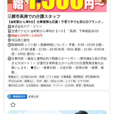
三郷市高洲での介護スタッフ
【金町駅から車9分】仕事復帰も応援！子育て中でも安心◎ブランク
OK！週2～勤務OK！キャンペーン時給1700円！シフト融通◎Wワーク
株式会社ケア・スリー
や時短も相談◎
交通アクセス 金町駅から車9分/【バス】「高洲」下車後徒歩2分
時給1,500円～2,000円
埼玉県三郷市
勤務時間 シフト制 ＜勤務時間について＞ 早番：6:30～15:00 日勤：
8:30～17:00 遅番：11:00～19:30 休憩：60分 夜勤：21:00～9:00 休
憩：120分 週3日～※...
仕事内容 ＜最短１週間以内で勤務スタート可＞ ＜寮完備&入居の手続
きもサポート！＞ 介護付き有料老人ホーム内での介護業務全般をお
願いします。 ◆主に ・食事介助 ・入浴介助 ・排泄介助 ・移乗、移
動...
制服あり
土日祝のみOK
長期
シフト自由
大量募集
期間限定
即日勤務OK
平日のみOK
残業なし
日中
週2・3日からOK
シフト制
ピアスOK
週4日以上OK
土日祝休み
服装自由
リゾート
ひげOK
髪型・髪色自由
派遣社員