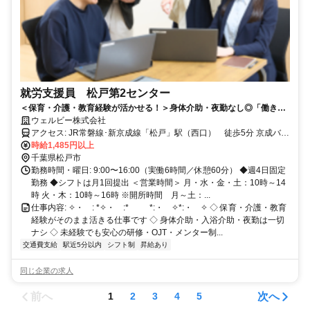
就労支援員 松戸第2センター
＜保育・介護・教育経験が活かせる！＞身体介助・夜勤なし◎「働きた
い」を支える就労支援スタッフ募集！日勤週4日・1日6時間／賞与年2回
ウェルビー株式会社
／松戸駅徒歩5分
アクセス: JR常磐線･新京成線「松戸」駅（西口） 徒歩5分 京成バス
｢松戸本町｣バス停 徒歩0分
時給1,485円以上
千葉県松戸市
勤務時間・曜日: 9:00〜16:00（実働6時間／休憩60分） ◆週4日固定
勤務 ◆シフトは月1回提出 ＜営業時間＞ 月・水・金・土：10時～14
時 火・木：10時～16時 ※開所時間 月～土：...
仕事内容: ✧・゚: *✧・゚:* *:・゚✧*:・゚✧ ◇ 保育・介護・教育
経験がそのまま活きる仕事です ◇ 身体介助・入浴介助・夜勤は一切
ナシ ◇ 未経験でも安心の研修・OJT・メンター制...
交通費支給
駅近5分以内
シフト制
昇給あり
同じ企業の求人
前へ
次へ
1
2
3
4
5