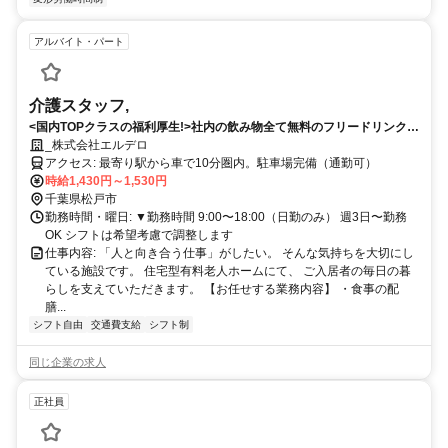
アルバイト・パート
介護スタッフ,
<国内TOPクラスの福利厚生!>社内の飲み物全て無料のフリードリンク制
度も!?『理想』を実現しませんか？
_株式会社エルデロ
アクセス: 最寄り駅から車で10分圏内。駐車場完備（通勤可）
時給1,430円～1,530円
千葉県松戸市
勤務時間・曜日: ▼勤務時間 9:00〜18:00（日勤のみ） 週3日〜勤務
OK シフトは希望考慮で調整します
仕事内容: 「人と向き合う仕事」がしたい。 そんな気持ちを大切にし
ている施設です。 住宅型有料老人ホームにて、 ご入居者の毎日の暮
らしを支えていただきます。 【お任せする業務内容】 ・食事の配
膳...
シフト自由
交通費支給
シフト制
同じ企業の求人
正社員