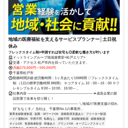
地域の医療福祉を支えるサービスプランナー│土日祝
休み
フレックスタイム制×申請すれば在宅も◎柔軟な働き方が叶います
ドットライングループ地域連携室<松戸エリア>
交通・アクセス 松戸市内を回っていただきます。
月給270,000円～500,000円
千葉県松戸市
勤務時間詳細 総労働時間：1ヶ月あたり168時間 ◇フレックスタイム
制 （1日の標準労働時間 8時間） ※コアタイム 10：00～16：00 ※フ
レキシブルタイム 9:00～10:00、16:00～...
仕事内容 ――――――――――――――――――― ⏩成長企業の新
設部署で未来を切り開く！
――――――――――――――――――― ＼地域の“医療支援の切れ
目”をなくす／ 当社は、千葉県No.1の事業所...
業界未経験者歓迎
副業・WワークOK
資格取得支援あり
フリーター歓迎
バイク通勤OK
学歴不問
転勤なし
経験不問
未経験者歓迎
経験者歓迎
ネイルOK
有資格者歓迎
研修あり
ブランクOK
オープニングスタッフ