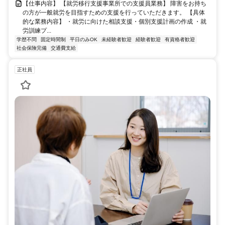
【仕事内容】 【就労移行支援事業所での支援員業務】 障害をお持ち
の方が一般就労を目指すための支援を行っていただきます。 【具体
的な業務内容】 ・就労に向けた相談支援・個別支援計画の作成 ・就
労訓練プ...
学歴不問
固定時間制
平日のみOK
未経験者歓迎
経験者歓迎
有資格者歓迎
社会保険完備
交通費支給
正社員