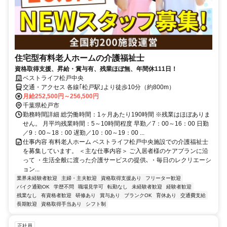
住宅型有料老人ホームの介護福祉士
資格取得支援、昇給・賞与有、残業ほぼ無、年間休111日！
ベストライフ松戸中央
交通・アクセス 各線｢松戸駅｣より徒歩10分（約800m）
月給252,500円～256,500円
千葉県松戸市
勤務時間詳細 総労働時間：1ヶ月あたり190時間 ※残業はほぼありま
せん。 月平均残業時間：5～10時間程度 早勤／7：00～16：00 日勤
／9：00～18：00 遅勤／10：00～19：00 ...
仕事内容 有料老人ホーム ベストライフ松戸中央施設での介護福祉士
を募集しています。 ＜主な仕事内容＞ ご入居者様のケアプランに沿
って ・生活全般に渡った介護サービスの提供､ ・毎日のレクリエーシ
ョン...
業界未経験者歓迎
主婦・主夫歓迎
資格取得支援あり
フリーター歓迎
バイク通勤OK
学歴不問
職場見学可
転勤なし
未経験者歓迎
経験者歓迎
残業なし
有資格者歓迎
研修あり
賞与あり
ブランクOK
育休あり
交通費支給
長期歓迎
資格取得手当あり
シフト制
正社員