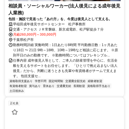
相談員・ソーシャルワーカー(法人後見による成年後見
人業務)
包括・施設で見送った「あの方」を、今度は後見人として支える。
早稲田成年後見サポートセンター 松戸事務所
交通・アクセス ＪＲ常磐線、新京成電鉄、松戸駅徒歩７分
月給260,000円～300,000円
千葉県松戸市
勤務時間詳細 実働時間：1日あたり8時間 平均勤務日数：1ヶ月あた
り18日 〜 21日 9時～18時、10時～19時など相談に応じます。 ※原
則平日のみの勤務です。 ※勤務時間についてはフレキシブル...
仕事内容 成年後見人等として、ご本人の財産管理を中心に、生活全
般を支えるサポートをお任せします。 「ひとりで抱え込まない法人
後見」だから、判断に迷うときも先輩や有資格者がチームで支えま
す。 包括支援セ...
資格取得支援あり
学歴不問
固定時間制
交通費全額支給
経験者歓迎
有資格者歓迎
賞与あり
育休あり
交通費支給
長期歓迎
資格取得手当あり
土日祝休み
正社員