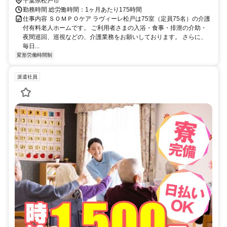
千葉県松戸市
勤務時間 総労働時間：1ヶ月あたり175時間
仕事内容 ＳＯＭＰＯケア ラヴィーレ松戸は75室（定員75名）の介護
付有料老人ホームです。 ご利用者さまの入浴・食事・排泄の介助・
夜間巡回、巡視などの、介護業務をお願いしております。 さらに、
毎日...
変形労働時間制
派遣社員