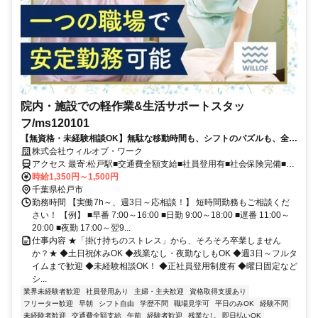
院内・施設での軽作業&生活サポートスタッ
フ/ms120101
【無資格・未経験相談OK】無駄な移動時間も、シフトのパズルも、全部
なし。掛け持ちバイト・派遣から「1社固定」に変える方、増えてま
株式会社ウィルオブ・ワーク
す！【社保完備｜週3日～勤務OK｜日払可｜登録者数85万人以上｜取引
アクセス 最寄:松戸駅■交通費全額支給■社員登用有■社会保険完備■履
社数4900社以上】
歴書不要
時給1,350円～1,500円
千葉県松戸市
勤務時間 【実働7h～、週3日～応相談！】 短時間勤務もご相談くだ
さい！ 【例】 ■早番 7:00～16:00 ■日勤 9:00～18:00 ■遅番 11:00～
20:00 ■夜勤 17:00～翌9...
仕事内容 ★「掛け持ちのストレス」から、そろそろ卒業しません
か？★ ◆土日祝休みOK ◆残業なし・夜勤なしもOK ◆週3日～フルタ
イムまで歓迎 ◆未経験相談OK！ ◆正社員登用制度有 ◆曜日固定など
シ...
業界未経験者歓迎
社員登用あり
主婦・主夫歓迎
資格取得支援あり
フリーター歓迎
早朝
シフト自由
学歴不問
職場見学可
平日のみOK
経験不問
未経験者歓迎
交通費全額支給
午前
経験者歓迎
残業なし
即日払いOK