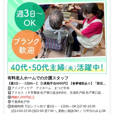
有料老人ホームでの介護スタッフ
【週3日～・1日6h～】【1夜勤手当4000円】【食事補助あり】「部活帰
りの子どもを迎える時間に間に合わせたい」「体力にムリのないよう短
アイメディケア アイホーム まつど中央
時間から始めたい」など、シフトの相談は柔軟に相談OK♪Wワークも歓
アクセス ＪＲ常磐線 松戸東口徒歩約8分、京成松戸線 松戸東口徒歩
迎します!ライフスタイルに合わせて活躍したい方にピッタリ◎ゼンショ
約8分、京成松戸線 上本郷南口徒歩約18分
時給1,350円以上
ーグループのサービスのノウハウを活かしたレクリエーションは、種類
千葉県松戸市
が豊富＆ユニークなのが自慢♪利用者さまの笑顔や思い出づくりに貢献し
勤務時間 下記シフト内で 週3日～・1日6h～OK [1]7:00-16:00
やすい環境づくりをバックアップします。
[2]13:00-22:00 [3]22:00-翌7:00 ＼ 柔軟に相談OK! ／ ◎平日のみもOK