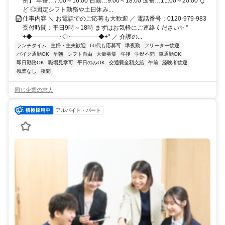
例】 早番…7:00～16:00 日勤…9:00～18:00 遅番…11:00～20:00 な
ど ◎固定シフト勤務や土日休み...
仕事内容 ＼ お電話でのご応募も大歓迎 ／ 電話番号：0120-979-983
受付時間：平日9時～18時 まずはお気軽にご連絡ください✨ °
+◆──────･◇･──────◆+° ／ 介護の...
ランチタイム
主婦・主夫歓迎
60代も応募可
準夜勤
フリーター歓迎
バイク通勤OK
早朝
シフト自由
大量募集
午後
学歴不問
車通勤OK
即日勤務OK
職場見学可
平日のみOK
交通費全額支給
午前
経験者歓迎
残業なし
夜間
同じ企業の求人
アルバイト・パート