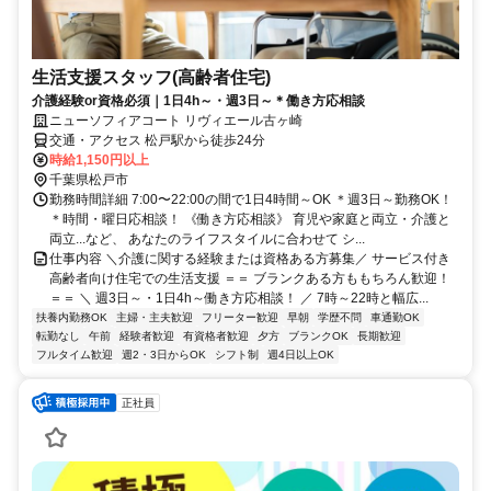
生活支援スタッフ(高齢者住宅)
介護経験or資格必須｜1日4h～・週3日～＊働き方応相談
ニューソフィアコート リヴィエール古ヶ崎
交通・アクセス 松戸駅から徒歩24分
時給1,150円以上
千葉県松戸市
勤務時間詳細 7:00〜22:00の間で1日4時間～OK ＊週3日～勤務OK！
＊時間・曜日応相談！ 《働き方応相談》 育児や家庭と両立・介護と
両立...など、 あなたのライフスタイルに合わせて シ...
仕事内容 ＼介護に関する経験または資格ある方募集／ サービス付き
高齢者向け住宅での生活支援 ＝＝ ブランクある方ももちろん歓迎！
＝＝ ＼ 週3日～・1日4h～働き方応相談！ ／ 7時～22時と幅広...
扶養内勤務OK
主婦・主夫歓迎
フリーター歓迎
早朝
学歴不問
車通勤OK
転勤なし
午前
経験者歓迎
有資格者歓迎
夕方
ブランクOK
長期歓迎
フルタイム歓迎
週2・3日からOK
シフト制
週4日以上OK
正社員