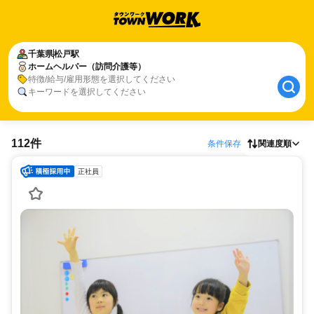
千葉県
松戸駅
ホームヘルパー（訪問介護等）
特徴/給与/雇用形態を選択してください
キーワードを選択してください
112件
条件保存
関連度順
正社員