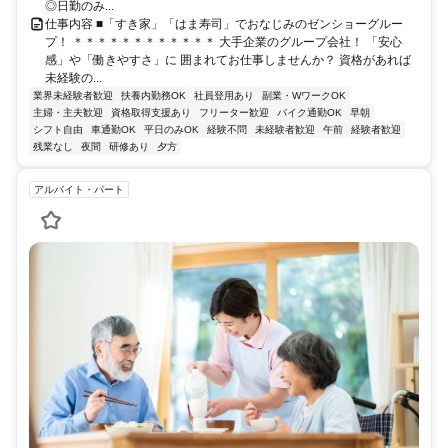
◎日勤のみ...
仕事内容 ■「すき家」「はま寿司」でおなじみのゼンショーグルー
プ！ ＊＊＊＊＊＊＊＊＊＊＊＊ 大手企業のグループ会社！ 「安心
感」や「働きやすさ」に 囲まれてお仕事しませんか？ 資格があれば
未経験の...
業界未経験者歓迎
扶養内勤務OK
社員登用あり
副業・WワークOK
主婦・主夫歓迎
資格取得支援あり
フリーター歓迎
バイク通勤OK
早朝
シフト自由
車通勤OK
平日のみOK
経験不問
未経験者歓迎
午前
経験者歓迎
残業なし
夜間
研修あり
夕方
アルバイト・パート