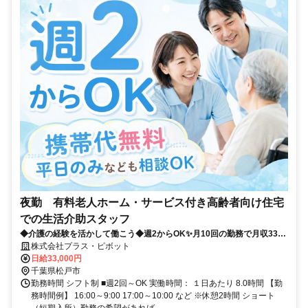
夜勤 有料老人ホーム・サービス付き高齢者向け住宅
での生活介助スタッフ
◆介護の経験を活かして働こう◆週2からOK✨月10回の勤務で月収33万
以上！プラス・ピボット独自の福利厚生が多数！
株式会社プラス・ピボット
日給33,000円
千葉県松戸市
勤務時間 シフト制 ■週2回～OK 実働時間： １日あたり 8.0時間 【勤
務時間例】 16:00～9:00 17:00～10:00 など ※休憩2時間 ショート
（短期入所）勤務の希望があれば...