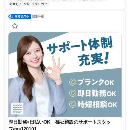
研修あり
夕方
ブランクOK
派遣社員
即日勤務×日払いOK 福祉施設のサポートスタッ
フ/ms120101