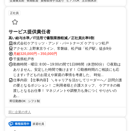
交通費支給
長期歓迎
資格取得手当あり
ピアスOK
土日祝休み
正社員
サービス提供責任者
高い給与水準／IT活用で書類業務軽減／正社員比率9割
株式会社ケアリッツ・アンド・パートナーズ ケアリッツ松戸
アクセス: 上野東京ライン、常磐線、松戸線「松戸駅」徒歩9分
月給320,000円～350,000円
千葉県松戸市
勤務時間・曜日: 8:00～19:00の間で1日8時間（休憩60分） ◎夜勤は
ありません。安定した時間で働けます！ ◎勤務時間のご相談にも応
じます♪ 子どものお迎えや家庭の事情を考慮した、 時短...
仕事内容: 【仕事内容】 ＼キャリアを活かしてリーダーへ／ 訪問介護
の要となるポジション！ ご利用者様と介護スタッフ、 ケアマネの橋
渡しとなるお仕事！ マネジメントや調整力も身につく やりがいの
あ...
即日勤務OK
シフト制
同じ企業の求人
派遣社員