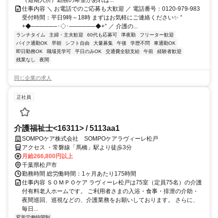
仕事内容 ＼ お電話でのご応募も大歓迎 ／ 電話番号：0120-979-983
受付時間：平日9時～18時 まずはお気軽にご連絡ください✨ °
+◆──────･◇･──────◆+° ／ 介護の...
ランチタイム
主婦・主夫歓迎
60代も応募可
準夜勤
フリーター歓迎
バイク通勤OK
早朝
シフト自由
大量募集
午後
学歴不問
車通勤OK
即日勤務OK
職場見学可
平日のみOK
交通費全額支給
午前
経験者歓迎
残業なし
夜間
同じ企業の求人
正社員
介護福祉士<16311> / 5113aa1
SOMPOケア株式会社 SOMPOケアラヴィーレ松戸
アクセス ・常磐線「馬橋」駅より徒歩3分
月給266,800円以上
千葉県松戸市
勤務時間 総労働時間：1ヶ月あたり175時間
仕事内容 ＳＯＭＰＯケア ラヴィーレ松戸は75室（定員75名）の介護
付有料老人ホームです。 ご利用者さまの入浴・食事・排泄の介助・
夜間巡回、巡視などの、介護業務をお願いしております。 さらに、
毎日...
変形労働時間制