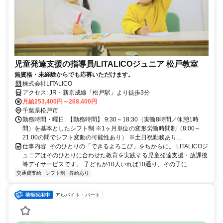
児童発達支援の指導員/LITALICOジュニア 松戸教室
無資格・未経験からでも応募いただけます。
株式会社LITALICO
アクセス: JR・新京成線「松戸駅」より徒歩3分
月給253,400円～268,400円
千葉県松戸市
勤務時間・曜日: 【勤務時間】 9:30～18:30（実働8時間／休憩1時
間）を基本としたシフト制 ※1ヶ月単位の変形労働時間制（8:00～
21:00の間でシフト変動の可能性あり） ※土日祝勤務あり...
仕事内容: そのひとりの「できるよろこび」をちからに。 LITALICOジ
ュニアはそのひとりに合わせた教育を実践する児童発達支援・放課後
等デイサービスです。 子どもが10人いれば10通り、その子に...
交通費支給
シフト制
昇給あり
アルバイト・パート