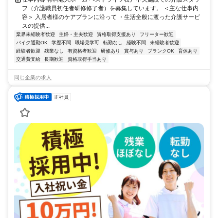
フ（介護職員初任者研修修了者）を募集しています。 ＜主な仕事内
容＞ 入居者様のケアプランに沿って ・生活全般に渡った介護サービ
スの提供...
業界未経験者歓迎
主婦・主夫歓迎
資格取得支援あり
フリーター歓迎
バイク通勤OK
学歴不問
職場見学可
転勤なし
経験不問
未経験者歓迎
経験者歓迎
残業なし
有資格者歓迎
研修あり
賞与あり
ブランクOK
育休あり
交通費支給
長期歓迎
資格取得手当あり
同じ企業の求人
正社員