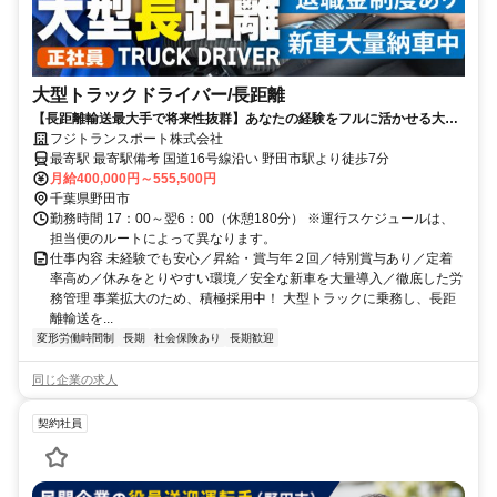
大型トラックドライバー/長距離
【長距離輸送最大手で将来性抜群】あなたの経験をフルに活かせる大型
ドライバーのお仕事です！
フジトランスポート株式会社
最寄駅 最寄駅備考 国道16号線沿い 野田市駅より徒歩7分
月給400,000円～555,500円
千葉県野田市
勤務時間 17：00～翌6：00（休憩180分） ※運行スケジュールは、
担当便のルートによって異なります。
仕事内容 未経験でも安心／昇給・賞与年２回／特別賞与あり／定着
率高め／休みをとりやすい環境／安全な新車を大量導入／徹底した労
務管理 事業拡大のため、積極採用中！ 大型トラックに乗務し、長距
離輸送を...
変形労働時間制
長期
社会保険あり
長期歓迎
同じ企業の求人
契約社員