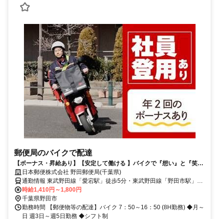
郵便局のバイクで配達
【ボーナス・昇給あり】【安定して働ける 】バイクで『想い』と『笑
顔』をつなぐお仕事してみませんか？
日本郵便株式会社 野田郵便局(千葉県)
通勤情報 東武野田線「愛宕駅」徒歩5分・東武野田線「野田市駅」徒
歩7分
時給1,410円～1,800円
千葉県野田市
勤務時間 【郵便物等の配達】バイク 7：50～16：50 (8H勤務) ◆月～
日 週3日～週5日勤務 ◆シフト制