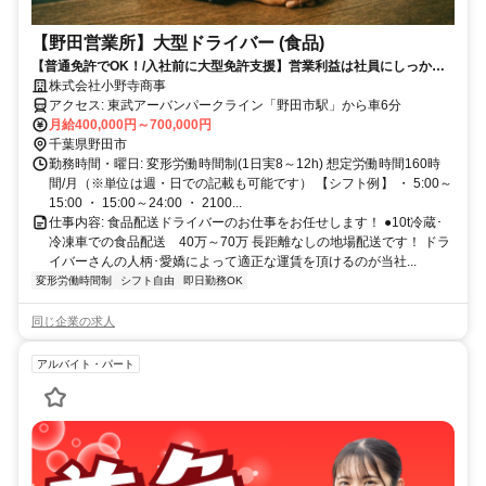
【野田営業所】大型ドライバー (食品)
【普通免許でOK！/入社前に大型免許支援】営業利益は社員にしっかり
還元！稼げるドライバー！
株式会社小野寺商事
アクセス: 東武アーバンパークライン「野田市駅」から車6分
月給400,000円～700,000円
千葉県野田市
勤務時間・曜日: 変形労働時間制(1日実8～12h) 想定労働時間160時
間/月（※単位は週・日での記載も可能です） 【シフト例】 ・ 5:00～
15:00 ・ 15:00～24:00 ・ 2100...
仕事内容: 食品配送ドライバーのお仕事をお任せします！ ●10t冷蔵･
冷凍車での食品配送 40万～70万 長距離なしの地場配送です！ ドラ
イバーさんの人柄･愛嬌によって適正な運賃を頂けるのが当社...
変形労働時間制
シフト自由
即日勤務OK
同じ企業の求人
アルバイト・パート