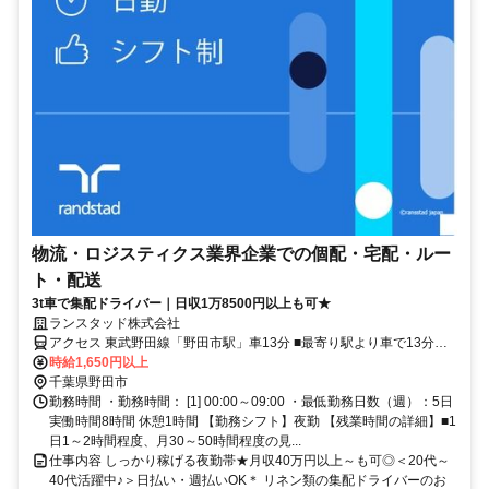
物流・ロジスティクス業界企業での個配・宅配・ルー
ト・配送
3t車で集配ドライバー｜日収1万8500円以上も可★
ランスタッド株式会社
アクセス 東武野田線「野田市駅」車13分 ■最寄り駅より車で13分◎
■車通勤OK◎
時給1,650円以上
千葉県野田市
勤務時間 ・勤務時間： [1] 00:00～09:00 ・最低勤務日数（週）：5日
実働時間8時間 休憩1時間 【勤務シフト】夜勤 【残業時間の詳細】■1
日1～2時間程度、月30～50時間程度の見...
仕事内容 しっかり稼げる夜勤帯★月収40万円以上～も可◎＜20代～
40代活躍中♪＞日払い・週払いOK＊ リネン類の集配ドライバーのお