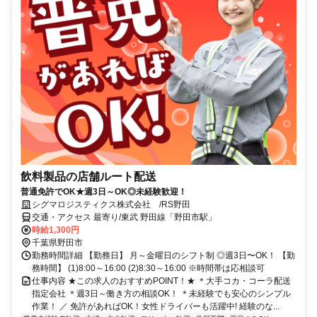
飲料製品の店舗ルート配送
普通免許でOK★週3日～OK◎未経験歓迎！
シグマロジスティクス株式会社 /RS野田
交通・アクセス 最寄り/東武 野田線「野田市駅」
時給1,300円
千葉県野田市
勤務時間詳細 【勤務⽇】 月～金曜日のシフト制 ◎週3日〜OK！ 【勤
務時間】 (1)8:00～16:00 (2)8:30～16:00 ※時間帯は応相談可
仕事内容 ★この求人のおすすめPOINT！★ ＊大手コカ・コーラ配送
指定会社 ＊週3日～働き方の相談OK！ ＊未経験でも安心のシンプル
作業！ ／ 免許があればOK！⼥性ドライバーも活躍中! 経験のな...