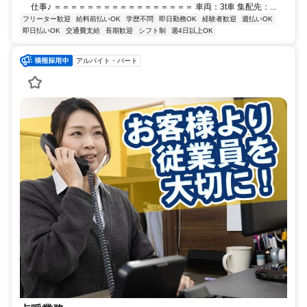
仕事♪ ＝＝＝＝＝＝＝＝＝＝＝＝＝＝＝＝＝ 車両：3t車 集配先：...
フリーター歓迎
給料前払いOK
学歴不問
即日勤務OK
経験者歓迎
週払いOK
即日払いOK
交通費支給
長期歓迎
シフト制
週4日以上OK
アルバイト・パート