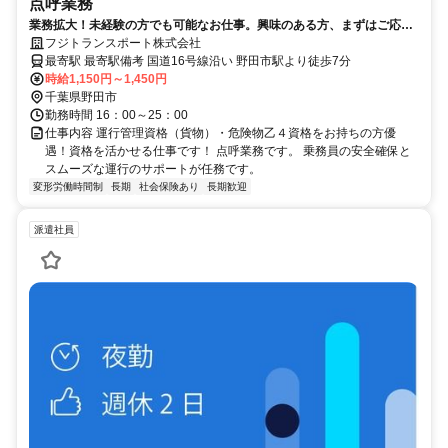
点呼業務
業務拡大！未経験の方でも可能なお仕事。興味のある方、まずはご応募
ください。お待ちしております！
フジトランスポート株式会社
最寄駅 最寄駅備考 国道16号線沿い 野田市駅より徒歩7分
時給1,150円～1,450円
千葉県野田市
勤務時間 16：00～25：00
仕事内容 運行管理資格（貨物）・危険物乙４資格をお持ちの方優
遇！資格を活かせる仕事です！ 点呼業務です。 乗務員の安全確保と
スムーズな運行のサポートが任務です。
変形労働時間制
長期
社会保険あり
長期歓迎
派遣社員