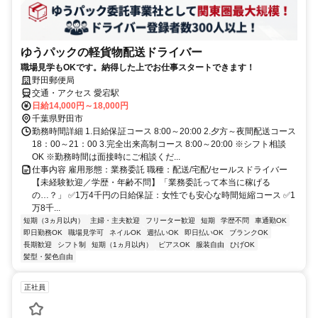
ゆうパックの軽貨物配送ドライバー
職場見学もOKです。納得した上でお仕事スタートできます！
野田郵便局
交通・アクセス 愛宕駅
日給14,000円～18,000円
千葉県野田市
勤務時間詳細 1.日給保証コース 8:00～20:00 2.夕方～夜間配送コース
18：00～21：00 3.完全出来高制コース 8:00～20:00 ※シフト相談
OK ※勤務時間は面接時にご相談くだ...
仕事内容 雇用形態：業務委託 職種：配送/宅配/セールスドライバー
【未経験歓迎／学歴・年齢不問】「業務委託って本当に稼げる
の…？」 ✅1万4千円の日給保証：女性でも安心な時間短縮コース ✅1
万8千...
短期（3ヵ月以内）
主婦・主夫歓迎
フリーター歓迎
短期
学歴不問
車通勤OK
即日勤務OK
職場見学可
ネイルOK
週払いOK
即日払いOK
ブランクOK
長期歓迎
シフト制
短期（1ヵ月以内）
ピアスOK
服装自由
ひげOK
髪型・髪色自由
正社員