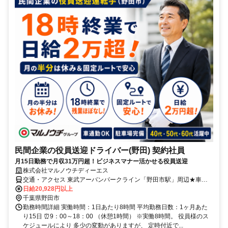
民間企業の役員送迎ドライバー(野田) 契約社員
月15日勤務で月収31万円超！ビジネスマナー活かせる役員送迎
株式会社マルノウチディーエス
交通・アクセス 東武アーバンパークライン「野田市駅」周辺★車通
勤OK！駐車場完備。地元で慣れた道からスタートできます。
日給20,928円以上
千葉県野田市
勤務時間詳細 実働時間：1日あたり8時間 平均勤務日数：1ヶ月あた
り15日 ⏰9：00～18：00 （休憩1時間） ※実働8時間。 役員様のス
ケジュールにより 多少の変動がありますが、 定時付近で...