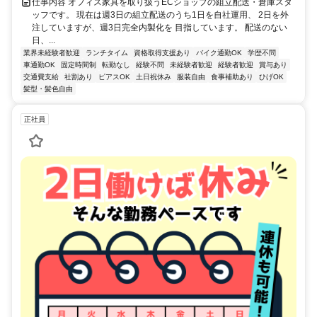
仕事内容 オフィス家具を取り扱うECショップの組立配送・倉庫スタ
ッフです。 現在は週3日の組立配送のうち1日を自社運用、 2日を外
注していますが、週3日完全内製化を 目指しています。 配送のない
日、...
業界未経験者歓迎
ランチタイム
資格取得支援あり
バイク通勤OK
学歴不問
車通勤OK
固定時間制
転勤なし
経験不問
未経験者歓迎
経験者歓迎
賞与あり
交通費支給
社割あり
ピアスOK
土日祝休み
服装自由
食事補助あり
ひげOK
髪型・髪色自由
正社員