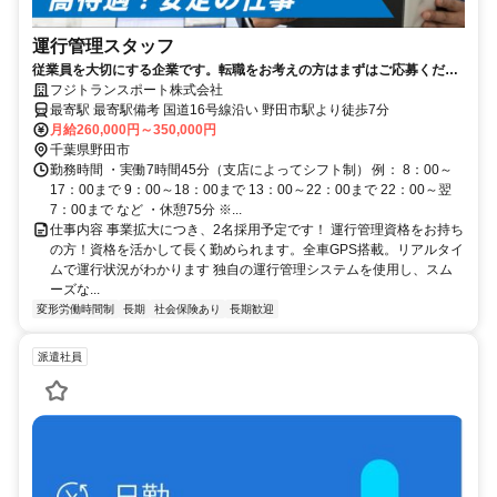
運行管理スタッフ
従業員を大切にする企業です。転職をお考えの方はまずはご応募くださ
い
フジトランスポート株式会社
最寄駅 最寄駅備考 国道16号線沿い 野田市駅より徒歩7分
月給260,000円～350,000円
千葉県野田市
勤務時間 ・実働7時間45分（支店によってシフト制） 例： 8：00～
17：00まで 9：00～18：00まで 13：00～22：00まで 22：00～翌
7：00まで など ・休憩75分 ※...
仕事内容 事業拡大につき、2名採用予定です！ 運行管理資格をお持ち
の方！資格を活かして長く勤められます。全車GPS搭載。リアルタイ
ムで運行状況がわかります 独自の運行管理システムを使用し、スム
ーズな...
変形労働時間制
長期
社会保険あり
長期歓迎
派遣社員