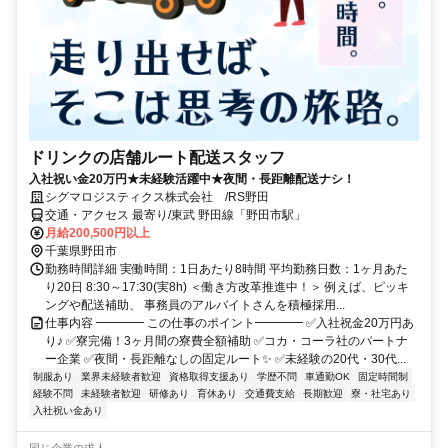
ドリンクの店舗ルート配送スタッフ
入社祝い金20万円★未経験活躍中★夜間・長距離配送ナシ！
シグマロジスティクス株式会社 /RS野田
交通・アクセス 最寄り/東武 野田線「野田市駅」
月給200,500円以上
千葉県野田市
勤務時間詳細 実働時間：1日あたり8時間 平均勤務日数：1ヶ月あた
り20日 8:30～17:30(実8h) ＜働き方改革推進中！＞ 例えば、ピッキ
ングや配送補助、 事務員のアルバイトさんを積極採用...
仕事内容 ━━━━ この仕事のポイント━━━━ ✅入社祝金20万円あ
り♪ ✅寮完備！3ヶ月間の寮費全額補助 ✅コカ・コーラ社のパートナ
ー企業 ✅夜間・長距離なしの固定ルート✨ ✅未経験の20代・30代...
制服あり
業界未経験者歓迎
資格取得支援あり
学歴不問
車通勤OK
固定時間制
経験不問
未経験者歓迎
研修あり
育休あり
交通費支給
長期歓迎
寮・社宅あり
入社祝い金あり