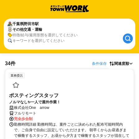
千葉県
野田市駅
その他交通・運輸
特徴/給与/雇用形態を選択してください
キーワードを選択してください
34件
条件保存
関連度順
業務委託
ポスティングスタッフ
ノルマなし✨一人で屋外作業！
株式会社One arrow
フルリモート
完全歩合制
勤務時間詳細 勤務時間は、案件ごとに決められた配布可能時間内
で、ご自身で自由に設定していただけます。 朝早くからお昼過ぎま
で稼働するスタッフ、お昼から夕方まで稼働するスタッフが混在して