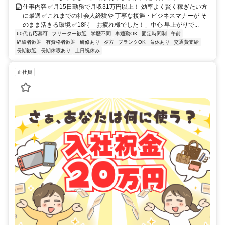
仕事内容 ✅月15日勤務で月収31万円以上！ 効率よく賢く稼ぎたい方
に最適 ✅これまでの社会人経験や 丁寧な接遇・ビジネスマナーが そ
のまま活きる環境 ✅18時「お疲れ様でした！」中心 早上がりで...
60代も応募可
フリーター歓迎
学歴不問
車通勤OK
固定時間制
午前
経験者歓迎
有資格者歓迎
研修あり
夕方
ブランクOK
育休あり
交通費支給
長期歓迎
長期休暇あり
土日祝休み
正社員