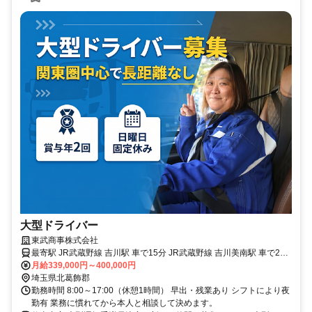
大型ドライバー
東武商事株式会社
最寄駅 JR武蔵野線 吉川駅 車で15分 JR武蔵野線 吉川美南駅 車で20
分 東武野田線 野田市駅 車で15分 東武野田線 愛宕駅 車で15分 東武野
月給339,000円～400,000円
田線 清水公園駅 車で20分
埼玉県北葛飾郡
勤務時間 8:00～17:00（休憩1時間） 早出・残業あり シフトにより夜
勤有 業務に慣れてから本人と相談して決めます。