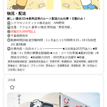
物流・配送
嬉しい週休3日★飲料品等のルート配送のお仕事！日勤のみ！
シグマロジスティクス株式会社 /VM野田
交通・アクセス 最寄り/東武 野田線「野田市駅」
月給215,500円以上
千葉県野田市
勤務時間詳細 総労働時間：1ヶ月あたり172時間 8:15～19:15(休憩
1h) 週4勤務
仕事内容 ✨注目ポイント✨━━━━━━ ■入社祝金20万円あり♪ ■寮
完備！3ヶ月間の寮費全額補助 ■コカ・コーラ社専属 ■週休3日制（年
間休日159日） ■未経験の20代・30代男女が活躍中 ■研修...
業界未経験者歓迎
資格取得支援あり
学歴不問
車通勤OK
固定時間制
経験不問
研修あり
賞与あり
ブランクOK
育休あり
交通費支給
長期歓迎
寮・社宅あり
入社祝い金あり
正社員