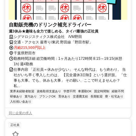
自動販売機のドリンク補充ドライバー
週3休み★趣味も全力で楽しめる、タイパ最強の正社員
シグマロジスティクス株式会社 /VM野田
交通・アクセス 最寄り/東武 野田線「野田市駅」
月給215,500円以上
千葉県野田市
勤務時間詳細 総労働時間：1ヶ月あたり172時間 8:15～19:15(休憩
1h) 週4勤務
仕事内容 「正社員＝休みが少ない」 そんな時代は、もう終わり。 当
社がいち早く導入したのは、 【完全週休3日制】という選択肢。 「仕
事も大事。でも、休みも大事」 その願い、ここで叶えませんか？
私...
業界未経験者歓迎
資格取得支援あり
学歴不問
車通勤OK
固定時間制
経験不問
研修あり
賞与あり
ブランクOK
育休あり
交通費支給
長期歓迎
寮・社宅あり
入社祝い金あり
同じ企業の求人
正社員