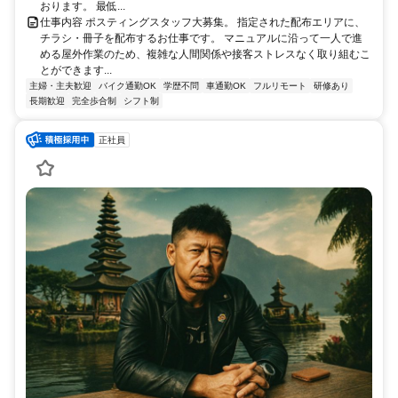
おります。 最低...
仕事内容 ポスティングスタッフ大募集。 指定された配布エリアに、
チラシ・冊子を配布するお仕事です。 マニュアルに沿って一人で進
める屋外作業のため、複雑な人間関係や接客ストレスなく取り組むこ
とができます...
主婦・主夫歓迎
バイク通勤OK
学歴不問
車通勤OK
フルリモート
研修あり
長期歓迎
完全歩合制
シフト制
正社員