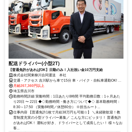
配送ドライバー(小型2T)
【普通免許があればOK】日勤のみ！入社祝い金10万円支給
株式会社関東柳川合同運送 本社
交通・アクセス 吉川駅から車で15分 車・バイク・自転車通勤OK! 無
料駐車場完備
月給267,360円以上
埼玉県吉川市
勤務時間詳細 実働時間：1日あたり8時間 平均勤務日数：1ヶ月あた
り20日 〜 22日 ◆◇勤務時間・働き方について◆◇ 基本勤務時間：
8:30～17:50 （実働8時間／休憩80分） ※担当ルート...
仕事内容 【普通免許1枚で月給38万円も可能☆】 ＼未経験歓迎！教
育制度充実の小型ドライバー募集／ こんな方にピッタリ！ 普通免許
があればOK！ 運転が好き、ドライバーとして成長したい！ 様々なお
客...