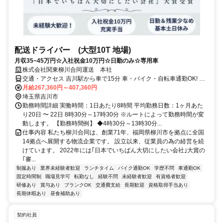
配送ドライバー (大型10T 地場)
月収35~45万円☆入社祝金10万円☆日勤のみ☆専用車
株式会社関東柳川合同運送 本社
交通・アクセス 吉川駅から車で15分 車・バイク・自転車通勤OK! 無
料駐車場完備
月給267,360円～407,360円
埼玉県吉川市
勤務時間詳細 実働時間：1日あたり8時間 平均勤務日数：1ヶ月あた
り20日 〜 22日 8時30分～17時30分 ※ルートによって勤務時間が変
動します。 【勤務時間例】 ◆4時30分～13時30分...
仕事内容 私たち柳川合同は、創業71年、福岡県柳川市を拠点に全国
14拠点へ展開する物流企業です。 設立以来、従業員の為の経営を続
けています。 2022年には｢日本でいちばん大切にしたい会社｣大賞の
｢審...
制服あり
業界未経験者歓迎
ランチタイム
バイク通勤OK
学歴不問
車通勤OK
固定時間制
職場見学可
転勤なし
経験不問
未経験者歓迎
有資格者歓迎
研修あり
賞与あり
ブランクOK
交通費支給
長期歓迎
資格取得手当あり
長期休暇あり
昼食補助あり
契約社員