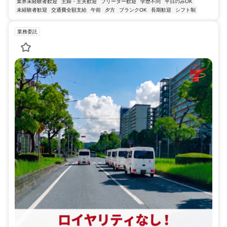
業界未経験者歓迎
主婦・主夫歓迎
フリーター歓迎
学歴不問
平日のみOK
未経験者歓迎
交通費全額支給
午前
夕方
ブランクOK
長期歓迎
シフト制
業務委託