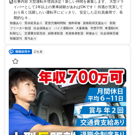
仕事内容 大型運転手増員決定！新しい仲間を募集します。 大型ドラ
イバーとして1年以上の乗車経験があればOKです！ 待遇が充実して
おり長く活躍したい運転手にピッタリ。 安定した正社員雇用で、長
期的なキ...
制服あり
育休延長あり
変形労働時間制
無料研修
資格取得支援あり
長期
フリーター歓迎
社会保険あり
バイク通勤OK
大量募集
学歴不問
車通勤OK
転勤なし
交通費全額支給
経験者歓迎
有資格者歓迎
研修あり
社会保険完備
制服貸与
賞与あり
正社員