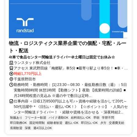
物流・ロジスティクス業界企業での個配・宅配・ルー
ト・配送
4t車で食品センター間輸送ドライバー＠土曜日は固定でお休み☆
ランスタッド株式会社
アクセス 東武野田線「梅郷駅」車5分 ■最寄り駅より車5分！ ■車・バ
イク通勤OK☆
時給1,770円以上
千葉県野田市
勤務時間 ・勤務時間： [1] 23:30～08:30 ・最低勤務日数（週）：5日
実働時間8時間 休憩1時間 【勤務シフト】夜勤 【残業時間の詳細】■
月24時間程度の見込み ※週の中で数日は定時...
仕事内容 ＜日収1万8500円以上も可♪＞資格や経験を活かして20代～
50代活躍中＊《日払い・週払いOK！》 【☆ポイント☆】 ・人気のセ
ンター間輸送ドライバー！ ・経験や資格を活かせる ・深夜時給2...
制服あり
フリーター歓迎
バイク通勤OK
給料前払いOK
早朝
学歴不問
即日勤務OK
固定時間制
経験者歓迎
週払いOK
即日払いOK
夕方
交通費支給
長期歓迎
深夜
週4日以上OK