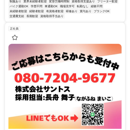
制服あり
業界未経験者歓迎
変形労働時間制
資格取得支援あり
フリーター歓迎
バイク通勤OK
学歴不問
車通勤OK
職場見学可
転勤なし
経験不問
未経験者歓迎
経験者歓迎
有資格者歓迎
研修あり
賞与あり
ブランクOK
交通費支給
長期歓迎
資格取得手当あり
正社員