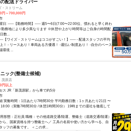
物の配送ドライバー
ズ・ストリーム
00円～700,000円
市
: -----【勤務時間】----- 週5〜6日(7:00〜22:00位、慣れると早く終わ
 ※勤務地により多少異なります ※休憩や上がり時間等はご自身の時間配
数...
-----【ワイズ・ストリームはココがすごい！】----- - 配達スタッフの平均
上！ - リースあり！車両ある方優遇！ -週払い制度あり！ -自分のペース
境 ...
ニック(整備士候補)
 茂原店
00円以上
セス JR「新茂原駅」から車で約5分
市
細 実働時間：1日あたり7時間30分 平均勤務日数：1ヶ月あたり21日 〜
0～18:00（実働7時間30分 / 休憩1時間30分） 19時までの退社を徹底して
雇用形態：正社員 職種：その他道路交通/陸運、整備士（道路交通/陸運）
から、国家資格を持つ整備士へ／ 工具の名前や使い方から学べる、自
ッフの募集です。 ＜この求...