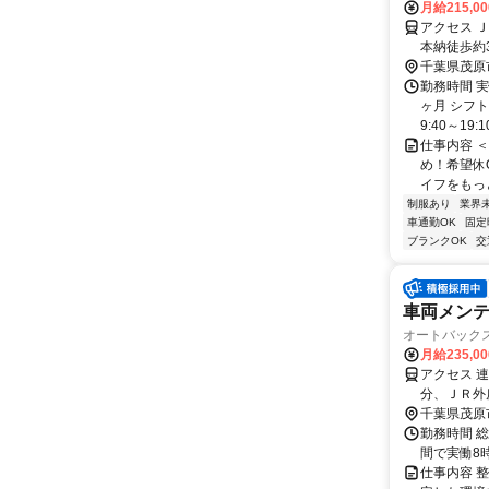
月給215,0
アクセス 
本納徒歩約
千葉県茂原
勤務時間 
ヶ月 シフ
9:40～19:
仕事内容 
め！希望休
イフをもっと
制服あり
業界
車通勤OK
固定
ブランクOK
交
車両メンテ
オートバック
月給235,0
アクセス 
分、ＪＲ外
千葉県茂原
勤務時間 総
間で実働8
仕事内容 