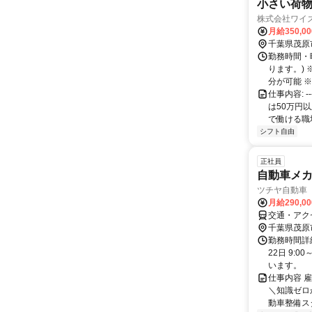
小さい荷
株式会社ワイ
月給350,0
千葉県茂原
勤務時間・曜日
ります。)
分が可能 ※日
仕事内容: 
は50万円以
で働ける職場環
シフト自由
正社員
自動車メカ
ツチヤ自動車
月給290,0
交通・アク
千葉県茂原
勤務時間詳
22日 9:0
います。
仕事内容 
＼知識ゼロ
動車整備スタ