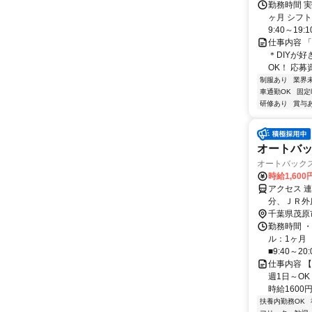
勤務時間 
ヶ月 シフ
9:40～19:
仕事内容 
＊DIYが好
OK！ 応募
制服あり
業界
車通勤OK
固定
研修あり
賞与
オートバ
オートバック
時給1,60
アクセス 
分、ＪＲ外
千葉県茂原
勤務時間 ・
ル：1ヶ月
■9:40～20:0
仕事内容 
週1日～O
時給1600
扶養内勤務OK