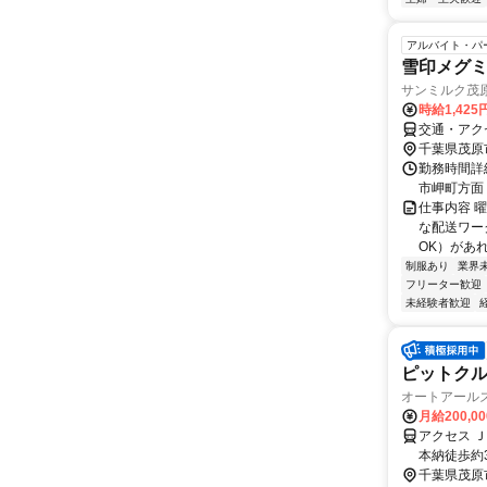
アルバイト・パ
雪印メグ
サンミルク茂
時給1,425
交通・アク
千葉県茂原
勤務時間詳細
市岬町方面 
仕事内容 
な配送ワー
OK）があれ
制服あり
業界
フリーター歓迎
未経験者歓迎
ピットクル
オートアール
月給200,0
アクセス 
本納徒歩約
千葉県茂原