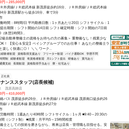
00円～285,000円
ＪＲ外房線/ＪＲ総武本線 新茂原徒歩約16分、ＪＲ外房線/ＪＲ総武本線
34分 新茂原駅から徒歩16分、車で3分
市
実働時間：8時間/日 平均勤務日数：1ヶ月あたり20日 シフトサイクル：1
ト提出期限：シフト開始の14日前 シフト確定時期：シフト開始の7日前
10（休憩1時間3...
＜2級自動車整備士の資格をお待ちの方の募集＞ 重整備なし！残業少な
OK！ 【安心＆安定】ベイシアグループでのお仕事！ あなたの整備士ラ
楽しく快適に◎！ ＼＼ ワーク...
未経験者歓迎
資格取得支援あり
フリーター歓迎
バイク通勤OK
学歴不問
時間制
経験者歓迎
有資格者歓迎
月1シフト提出
研修あり
賞与あり
通費支給
長期歓迎
資格取得手当あり
寮・社宅あり
正社員
ナンススタッフ(店長候補)
ス 茂原高師店
00円～410,000円
連絡バス 茂原徒歩約26分、ＪＲ外房線/ＪＲ総武本線 茂原南口徒歩約26
房線/ＪＲ総武本線 新茂原徒歩約27分
市
労働時間：1週あたり40時間 シフトサイクル：1ヶ月 ■9:40～20:30の
時間（シフト制） ■残業：月平均5～15時間程度
整備士としての技術を磨きながら、将来は店長・管理職も目指せる。安