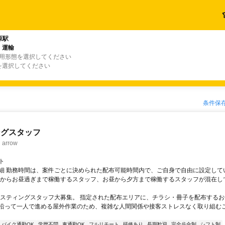
原駅
・運輸
雇用形態を選択してください
を選択してください
条件保
ングスタッフ
rrow
ト
細 勤務時間は、案件ごとに決められた配布可能時間内で、ご自身で自由に設定して
くからお昼過ぎまで稼働するスタッフ、お昼から夕方まで稼働するスタッフが混在し
ポスティングスタッフ大募集。 指定された配布エリアに、チラシ・冊子を配布するお
沿って一人で進める屋外作業のため、複雑な人間関係や接客ストレスなく取り組む
バイク通勤OK
学歴不問
車通勤OK
フルリモート
研修あり
長期歓迎
完全歩合制
シフト制