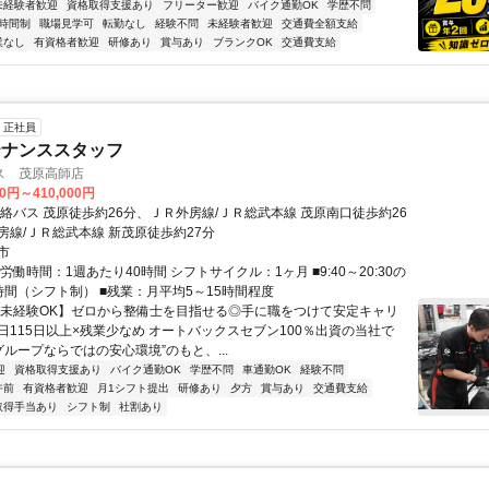
未経験者歓迎
資格取得支援あり
フリーター歓迎
バイク通勤OK
学歴不問
時間制
職場見学可
転勤なし
経験不問
未経験者歓迎
交通費全額支給
業なし
有資格者歓迎
研修あり
賞与あり
ブランクOK
交通費支給
正社員
テナンススタッフ
ス 茂原高師店
00円～410,000円
連絡バス 茂原徒歩約26分、ＪＲ外房線/ＪＲ総武本線 茂原南口徒歩約26
房線/ＪＲ総武本線 新茂原徒歩約27分
市
労働時間：1週あたり40時間 シフトサイクル：1ヶ月 ■9:40～20:30の
時間（シフト制） ■残業：月平均5～15時間程度
【未経験OK】ゼロから整備士を目指せる◎手に職をつけて安定キャリ
日115日以上×残業少なめ オートバックスセブン100％出資の当社で
グループならではの安心環境”のもと、...
迎
資格取得支援あり
バイク通勤OK
学歴不問
車通勤OK
経験不問
午前
有資格者歓迎
月1シフト提出
研修あり
夕方
賞与あり
交通費支給
取得手当あり
シフト制
社割あり