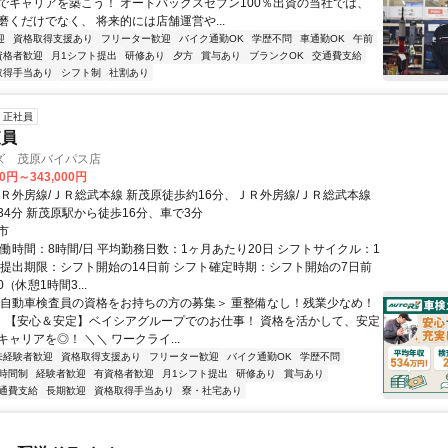
でキャリアを築こう！ オートバックスセブン100％出資の当社では、
磨くだけでなく、 将来的には店舗運営や...
迎
資格取得支援あり
フリーター歓迎
バイク通勤OK
学歴不問
車通勤OK
午前
資格者歓迎
月1シフト提出
研修あり
夕方
賞与あり
ブランクOK
交通費支給
取得手当あり
シフト制
社割あり
正社員
査員
ズ 茂原バイパス店
00円～343,000円
ＪＲ外房線/ＪＲ総武本線 新茂原徒歩約16分、ＪＲ外房線/ＪＲ総武本線
34分 新茂原駅から徒歩16分、車で3分
市
実働時間：8時間/日 平均勤務日数：1ヶ月あたり20日 シフトサイクル：1
ト提出期限：シフト開始の14日前 シフト確定時期：シフト開始の7日前
10（休憩1時間3...
＜自動車検査員の資格をお持ちの方の募集＞ 重整備なし！残業少なめ！
！ 【安心＆安定】ベイシアグループでのお仕事！ 資格を活かして、安定
ャリアを◎！ ＼＼ ワークライ...
未経験者歓迎
資格取得支援あり
フリーター歓迎
バイク通勤OK
学歴不問
時間制
経験者歓迎
有資格者歓迎
月1シフト提出
研修あり
賞与あり
通費支給
長期歓迎
資格取得手当あり
寮・社宅あり