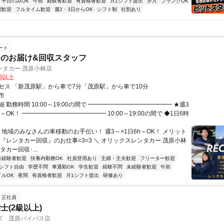
平日のみOK
午前
経験者歓迎
有資格者歓迎
月1シフト提出
夕方
ブランクOK
期歓迎
フルタイム歓迎
週2・3日からOK
シフト制
社割あり
ート
のお届け&回収スタッフ
ンタカー 茂原小林店
0円以上
セス 「新茂原駅」から車で7分「茂原駅」から車で10分
市
 勤務時間 10:00～19:00の間で ━━━━━━━━━━━━━━ ★週3
h～OK！ ━━━━━━━━━━━━━━ 10:00～19:00の間で ◆1日6時
 地域のみなさんの車移動のお手伝い！ 週3～×1日6h～OK！ メリット
 『レンタカー回収』のお仕事=3=3 ＼ オリックスレンタカー 茂原小林
タカー回収･...
未経験者歓迎
扶養内勤務OK
社員登用あり
主婦・主夫歓迎
フリーター歓迎
シフト自由
学歴不問
車通勤OK
学生歓迎
経験不問
未経験者歓迎
午前
イルOK
夜間
有資格者歓迎
月1シフト提出
研修あり
正社員
士(2級以上)
ズ 茂原バイパス店