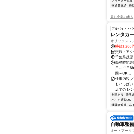
フリーター歓迎
交通費支給
長
同じ企業の求人
アルバイト・パ
レンタカー
オリックスレ
時給1,20
交通・アク
千葉県茂原
勤務時間詳細
日～･1日6
間～OK ...
仕事内容 ／
もいっぱい
店での レン
制服あり
業界
バイク通勤OK
経験者歓迎
ネ
自動車整備
オートアール