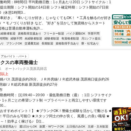
実働時間：8時間/日 平均勤務日数：1ヶ月あたり20日 シフトサイクル：1
ト提出期限：シフト開始の14日前 シフト確定時期：シフト開始の7日前
10（休憩1時間3...
「車好き」「車いじりが好き」じゃなくてもOK！ ＊工具を触るのが好き
き ＊モノづくりが好き など、 ”好き” を活かして無資格からスタート
資格は普通自動車運転免許...
未経験者歓迎
資格取得支援あり
フリーター歓迎
バイク通勤OK
学歴不問
時間制
経験不問
未経験者歓迎
経験者歓迎
有資格者歓迎
月1シフト提出
あり
ブランクOK
交通費支給
長期歓迎
資格取得手当あり
寮・社宅あり
アルバイト・パート
ックスの車両整備士
ス オートバックス茂原高師店
0円以上
連絡バス 茂原徒歩約26分、ＪＲ外房線/ＪＲ総武本線 茂原南口徒歩約26
房線/ＪＲ総武本線 新茂原徒歩約27分
市
勤務時間： [1] 09:40～20:00 ・最低勤務日数（週）：1日 シフトサイク
 ・1ヶ月ごとの希望シフト制 ⇒プライベートと両立しやすい環境です
0...
【おすすめポイント！】 ★ブランクOK！整備士経験を活かして働ける ★
K！平日のみも可能◎ ★スタッフ同士の仲が良く、風通しの良い職場 ★
円～！効率よく稼げる♪ 【仕...
社員登用あり
週1日からOK
副業・WワークOK
土日祝のみOK
主婦・主夫歓迎