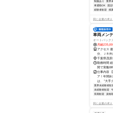
制服あり
業界
車通勤OK
固定
経験者歓迎
残
同じ企業の求人
車両メン
オートバック
月給235,0
アクセス 
分、ＪＲ外
千葉県茂原
勤務時間 総
間で実働8
仕事内容 
ア！年間休
は、 “大手
業界未経験者歓
未経験者歓迎
長期歓迎
資格
同じ企業の求人