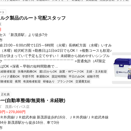
ート
ミルク製品のルート宅配スタッフ
原
円
セス 「新茂原駅」より徒歩7分
市
 23:00～6:00の間で1日5～6時間 （火曜）長柄町方面 （水曜）いすみ
（木曜）睦沢町方面 ⭐勤務日は1日or2日でもOK！ ⭐複数コースも歓迎♪
曜日が決まっていて予定も立てやすい！ 未経験から始めやすいシンプル
ク ￣￣￣￣￣￣￣￣￣￣￣￣￣￣￣￣￣￣￣￣ ⭐普通免許（AT限定
ばOK ⭐深夜～早朝の短時間勤務で ...
未経験者歓迎
扶養内勤務OK
週1日からOK
副業・WワークOK
主婦・主夫歓迎
バイク通勤OK
学歴不問
車通勤OK
固定時間制
平日のみOK
経験不問
経験者歓迎
夜間
有資格者歓迎
研修あり
ブランクOK
交通費支給
正社員
ー(自動車整備/無資格・未経験)
ズ 茂原バイパス店
00円～270,000円
ＪＲ外房線/ＪＲ総武本線 新茂原徒歩約16分、ＪＲ外房線/ＪＲ総武本線
34分 新茂原駅から徒歩16分、車で3分
市