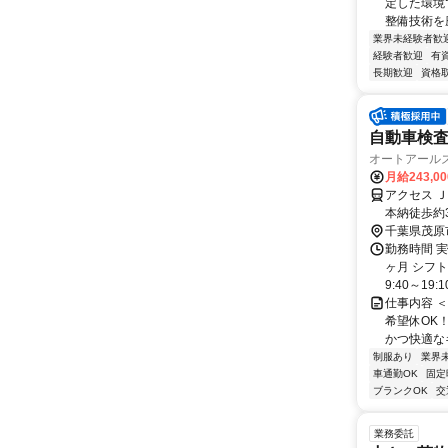
定した環境
整備技術を
業界未経験者歓
経験者歓迎
有
長期歓迎
資格
自動車検
オートアール
月給243,0
アクセス 
本納徒歩約
千葉県茂原
勤務時間 
ヶ月 シフ
9:40～19:
仕事内容 
希望休OK
かつ快適なキ
制服あり
業界
車通勤OK
固定
ブランクOK
交
業務委託