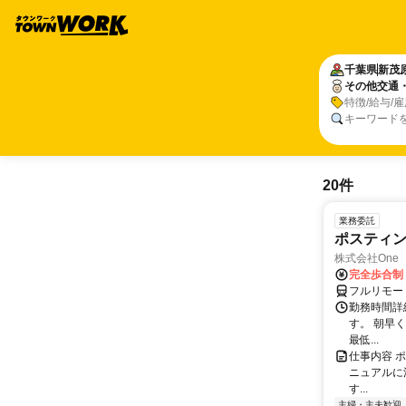
千葉県
新茂
その他交通
特徴/給与/
キーワード
20件
業務委託
ポスティ
株式会社One a
完全歩合制
フルリモー
勤務時間詳
す。 朝早
最低...
仕事内容 
ニュアルに
す...
主婦・主夫歓迎