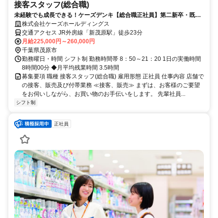
接客スタッフ(総合職)
未経験でも成長できる！ケーズデンキ【総合職正社員】第二新卒・既卒
者を積極採用中！
株式会社ケーズホールディングス
交通アクセス JR外房線「新茂原駅」徒歩23分
月給225,000円～260,000円
千葉県茂原市
勤務曜日・時間 シフト制 勤務時間帯 8：50～21：20 1日の実働時間
8時間00分 ◆月平均残業時間 3.5時間
募集要項 職種 接客スタッフ(総合職) 雇用形態 正社員 仕事内容 店舗で
の接客、販売及び付帯業務 ≪接客、販売≫ まずは、お客様のご要望
をお伺いしながら、お買い物のお手伝いをします。 先輩社員...
シフト制
正社員