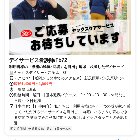
デイサービス看護師/Fb72
利用者様の「機能の維持×回復」を目指す地域に根差したデイサービス✨
週2～3日勤務 ✨ブランクOK ✨土曜・祝日手当50円 ✨髪型・髪色自
ヤックスデイサービス茂原小林
由♪
アクセス: 【近隣からの車でのアクセス】 新茂原駅7分/茂原駅9分/本
納駅13分 ※車通勤可
時給1,400円～1,600円
千葉県茂原市
勤務時間・曜日: 【基本勤務パターン】 9：00～13：30（休憩なし）
＊週2～3日勤務
仕事内容: 【仕事内容】 私たちは、利用者様にもう一つの我が家と 感
じていただけるデイサービスを目指し、 自宅にいるような安心でき
る空間で 笑顔で過ごせる時間を大切にします✨ スタッフとの会話を
通...
固定時間制
交通費支給
週2・3日からOK