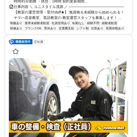
時間45分勤務 ・休憩：1時間 契約更新期間...
仕事内容 ＼ ユニスタイル茂原 ／ ―――――――――――――――
【教室の運営管理・受付staff★】 無資格＆未経験から始められる！
ヤマハ音楽教室、英語教室の 教室運営スタッフを募集します！ ...
制服あり
業界未経験者歓迎
社員登用あり
転勤なし
経験不問
経験者歓迎
研修あり
ブランクOK
育休あり
交通費支給
シフト制
社割あり
長期休暇あり
正社員