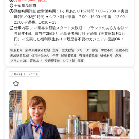
千葉県茂原市
勤務時間詳細 総労働時間：1ヶ月あたり167時間 7:00～23:30 ※実働
8時間／休憩1時間 ▼シフト制 ✅早番…7:00～16:00 ✅中番…12:00～
21:00 ✅遅番…14:30～23...
仕事内容 ／ ✅業界未経験スタート大歓迎！ ブランクのある方も◎ ✅
昇給年4回、賞与年2回あり ✅単身者向け社宅完備（実質家賃月1万
円） ✅充実した福利厚生あり ✅履歴書不要のカジュアル面談OK！
✅...
制服あり
業界未経験者歓迎
主婦・主夫歓迎
フリーター歓迎
学歴不問
経験不問
未経験者歓迎
住宅手当あり
午前
経験者歓迎
有資格者歓迎
研修あり
夕方
ブランクOK
育休あり
交通費支給
シフト制
深夜
アルバイト・パート