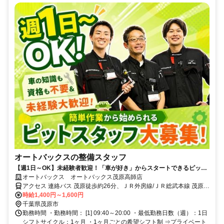
オートバックスの整備スタッフ
【週1日～OK】未経験者歓迎！「車が好き」からスタートできるピット
スタッフ！CMでもお馴染み★オートバックスでのお仕事になります！
オートバックス オートバックス茂原高師店
アクセス 連絡バス 茂原徒歩約26分、ＪＲ外房線/ＪＲ総武本線 茂原南
口徒歩約26分、ＪＲ外房線/ＪＲ総武本線 新茂原徒歩約27分
時給1,400円～1,600円
千葉県茂原市
勤務時間 ・勤務時間： [1] 09:40～20:00 ・最低勤務日数（週）：1日
シフトサイクル：1ヶ月 ・1ヶ月ごとの希望シフト制 ⇒プライベート