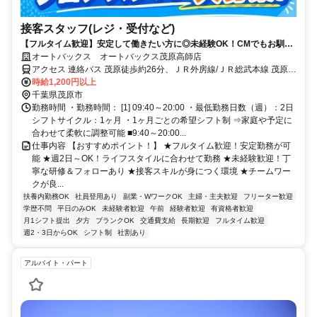
接客スタッフ(レジ・受付など)
【フルタイム歓迎】安定して働きたい方に◎未経験OK！CMでもお馴染
み★オートバックスのお仕事になります！
オートバックス オートバックス茂原高師店
アクセス 連絡バス 茂原徒歩約26分、ＪＲ外房線/ＪＲ総武本線 茂原南
口徒歩約26分、ＪＲ外房線/ＪＲ総武本線 新茂原徒歩約27分
時給1,200円以上
千葉県茂原市
勤務時間 ・勤務時間： [1] 09:40～20:00 ・最低勤務日数（週）：2日
シフトサイクル：1ヶ月 ・1ヶ月ごとの希望シフト制 ⇒家庭や予定に
合わせて柔軟に調整可能 ■9:40～20:00...
仕事内容 【おすすめポイント！】 ★フルタイム歓迎！安定勤務が可
能 ★週2日～OK！ライフスタイルに合わせて勤務 ★未経験歓迎！丁
寧な研修＆フォローあり ★接客スキルが身につく環境 ★チームワー
クが良...
扶養内勤務OK
社員登用あり
副業・WワークOK
主婦・主夫歓迎
フリーター歓迎
学歴不問
平日のみOK
未経験者歓迎
午前
経験者歓迎
有資格者歓迎
月1シフト提出
夕方
ブランクOK
交通費支給
長期歓迎
フルタイム歓迎
週2・3日からOK
シフト制
社割あり
アルバイト・パート