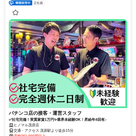
正社員
パチンコ店の接客・運営スタッフ
✅社宅完備！実質家賃1万円✨業界未経験OK！昇給年4回有♪
ヒノマル茂原店
交通・アクセス 茂原駅より徒歩15分
月給261,000円以上