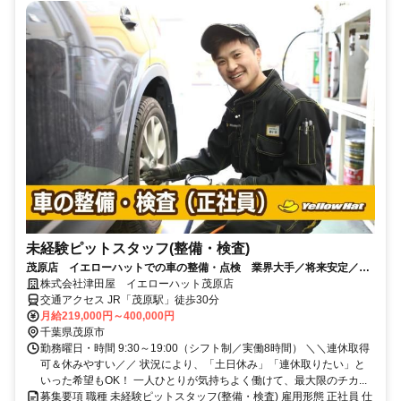
未経験ピットスタッフ(整備・検査)
茂原店 イエローハットでの車の整備・点検 業界大手／将来安定／未
経験から資格取得など働く環境◎
株式会社津田屋 イエローハット茂原店
交通アクセス JR「茂原駅」徒歩30分
月給219,000円～400,000円
千葉県茂原市
勤務曜日・時間 9:30～19:00（シフト制／実働8時間） ＼＼連休取得
可＆休みやすい／／ 状況により、「土日休み」「連休取りたい」と
いった希望もOK！ 一人ひとりが気持ちよく働けて、最大限のチカ...
募集要項 職種 未経験ピットスタッフ(整備・検査) 雇用形態 正社員 仕