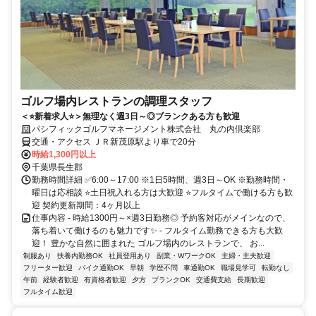
ゴルフ場内レストランの調理スタッフ
＜⭐新着求人⭐＞無理なく週3日～◎ブランクある方も歓迎
パシフィックゴルフマネージメント株式会社 丸の内倶楽部
交通・アクセス ＪＲ新茂原駅より車で20分
時給1,300円以上
千葉県長生郡
勤務時間詳細 ✅6:00～17:00 ※1日5時間、週3日～OK ※勤務時間・
曜日は応相談 ⭐土日祝入れる方は大歓迎 ⭐フルタイムで働ける方も歓
迎 契約更新期間：4ヶ月以上
仕事内容 - 時給1300円～×週3日勤務◎ 予約客対応がメインなので、
落ち着いて働けるのも魅力です✨ - フルタイム勤務できる方も大歓
迎！ 豊かな自然に囲まれた ゴルフ場内のレストランで、 お...
制服あり
扶養内勤務OK
社員登用あり
副業・WワークOK
主婦・主夫歓迎
フリーター歓迎
バイク通勤OK
早朝
学歴不問
車通勤OK
職場見学可
転勤なし
午前
経験者歓迎
有資格者歓迎
夕方
ブランクOK
交通費支給
長期歓迎
フルタイム歓迎