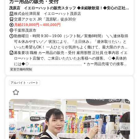
カー用品の販売・受付
茂原店 イエローハットの販売スタッフ ◆未経験歓迎！◆安心の正社
員！ ◆車好きにピッタリな仕事
株式会社津田屋 イエローハット茂原店
交通アクセス JR「茂原駅」徒歩30分
月給219,000円～400,000円
千葉県茂原市
勤務曜日・時間 9:30～19:00（シフト制／実働8時間） ＼＼連休取得
可＆休みやすい／／ 状況により、「土日休み」「連休取りたい」と
いった希望もOK！ 一人ひとりが気持ちよく働けて、最大限のチカ...
募集要項 職種 カー用品の販売・受付 雇用形態 正社員 仕事内容 イエ
ローハット店舗で、ご来店いただいたお客様への接客。 ◇◆具体的
には◆◇ …………………………………… ＊カー用品売場での接客...
変形労働時間制
アルバイト・パート