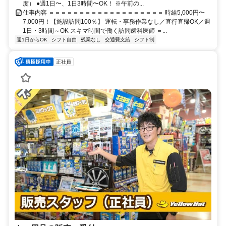
度） ●週1日〜、1日3時間〜OK！ ※午前の...
仕事内容 ＝＝＝＝＝＝＝＝＝＝＝＝＝＝＝＝＝＝＝ 時給5,000円〜
7,000円！【施設訪問100％】 運転・事務作業なし／直行直帰OK／週
1日・3時間～OK スキマ時間で働く訪問歯科医師 ＝...
週1日からOK
シフト自由
残業なし
交通費支給
シフト制
正社員