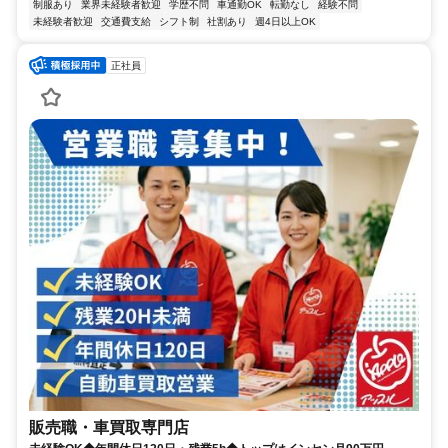
制服あり
業界未経験者歓迎
学歴不問
車通勤OK
転勤なし
経験不問
未経験者歓迎
交通費支給
シフト制
社割あり
週4日以上OK
正社員
販売職・車買取専門店