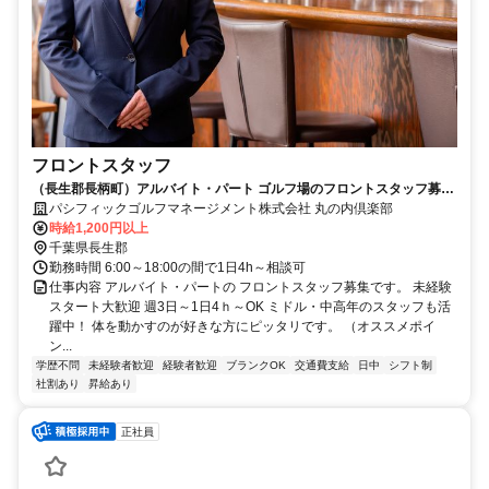
フロントスタッフ
（長生郡長柄町）アルバイト・パート ゴルフ場のフロントスタッフ募集
週3日～OK
パシフィックゴルフマネージメント株式会社 丸の内倶楽部
時給1,200円以上
千葉県長生郡
勤務時間 6:00～18:00の間で1日4h～相談可
仕事内容 アルバイト・パートの フロントスタッフ募集です。 未経験
スタート大歓迎 週3日～1日4ｈ～OK ミドル・中高年のスタッフも活
躍中！ 体を動かすのが好きな方にピッタリです。 （オススメポイ
ン...
学歴不問
未経験者歓迎
経験者歓迎
ブランクOK
交通費支給
日中
シフト制
社割あり
昇給あり
正社員