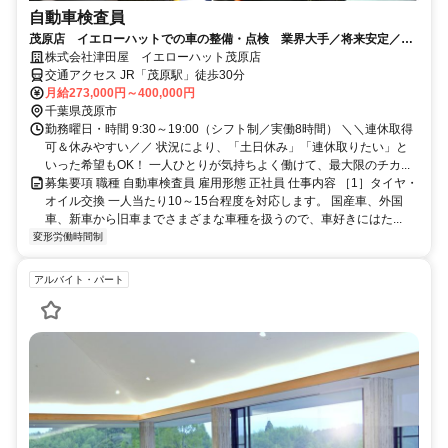
自動車検査員
茂原店 イエローハットでの車の整備・点検 業界大手／将来安定／未
経験から資格取得など働く環境◎
株式会社津田屋 イエローハット茂原店
交通アクセス JR「茂原駅」徒歩30分
月給273,000円～400,000円
千葉県茂原市
勤務曜日・時間 9:30～19:00（シフト制／実働8時間） ＼＼連休取得
可＆休みやすい／／ 状況により、「土日休み」「連休取りたい」と
いった希望もOK！ 一人ひとりが気持ちよく働けて、最大限のチカ...
募集要項 職種 自動車検査員 雇用形態 正社員 仕事内容 ［1］タイヤ・
オイル交換 一人当たり10～15台程度を対応します。 国産車、外国
車、新車から旧車までさまざまな車種を扱うので、車好きにはた...
変形労働時間制
アルバイト・パート