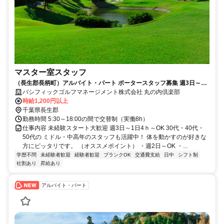
マスター室スタッフ
（長生郡長柄町）アルバイト・パート ポータースタッフ募集 週3日～1
日4ｈ～OK
パシフィックゴルフマネージメント株式会社 丸の内倶楽部
時給1,200円以上
千葉県長生郡
勤務時間 5:30～18:00の間で交替制（実働8h）
仕事内容 未経験スタート大歓迎 週3日～1日4ｈ～OK 30代・40代・
50代の ミドル・中高年のスタッフも活躍中！ 体を動かすのが好きな
方にピッタリです。 （オススメポイント） ・週2日～OK ・...
学歴不問
未経験者歓迎
経験者歓迎
ブランクOK
交通費支給
日中
シフト制
社割あり
昇給あり
アルバイト・パート