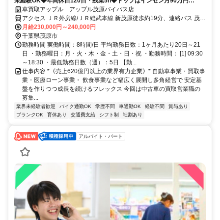
未経験OK◆年間休日120日・残業5h◆トップはインセン月90万円
◆100%反響型◆飛込みテレアポノルマなし◆
車買取アップル アップル茂原バイパス店
アクセス ＪＲ外房線/ＪＲ総武本線 新茂原徒歩約19分、連絡バス 茂原
徒歩約29分、ＪＲ外房線/ＪＲ総武本線 茂原徒歩約29分
月給230,000円～240,000円
千葉県茂原市
勤務時間 実働時間：8時間/日 平均勤務日数：1ヶ月あたり20日～21
日 ・勤務曜日：月・火・木・金・土・日・祝 ・勤務時間： [1] 09:30
～18:30 ・最低勤務日数（週）：5日 【勤...
仕事内容 *《売上620億円以上の業界有力企業》* 自動車事業・買取事
業・医療ローン事業・ 飲食事業など幅広く展開し多角経営で 安定基
盤を作りつつ成長を続けるフレックス 今回は中古車の買取営業職の
募集...
業界未経験者歓迎
バイク通勤OK
学歴不問
車通勤OK
経験不問
賞与あり
ブランクOK
育休あり
交通費支給
シフト制
社割あり
アルバイト・パート