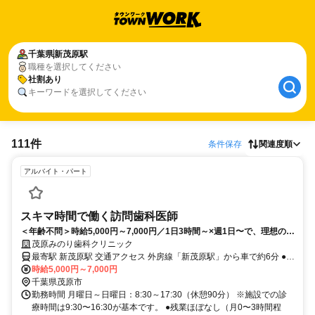
千葉県
新茂原駅
職種を選択してください
社割あり
キーワードを選択してください
111件
条件保存
関連度順
アルバイト・パート
スキマ時間で働く訪問歯科医師
＜年齢不問＞時給5,000円～7,000円／1日3時間～×週1日〜で、理想のワ
ークライフバランスを。
茂原みのり歯科クリニック
最寄駅 新茂原駅 交通アクセス 外房線「新茂原駅」から車で約6分 ●車
通勤・バイク通勤可 ●千葉の各施設へ直行直帰！ 千葉県：茂原市およ
時給5,000円～7,000円
び近郊エリア
千葉県茂原市
勤務時間 月曜日～日曜日：8:30～17:30（休憩90分） ※施設での診
療時間は9:30〜16:30が基本です。 ●残業ほぼなし（月0〜3時間程