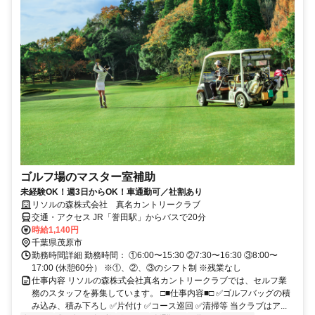
ゴルフ場のマスター室補助
未経験OK！週3日からOK！車通勤可／社割あり
リソルの森株式会社 真名カントリークラブ
交通・アクセス JR「誉田駅」からバスで20分
時給1,140円
千葉県茂原市
勤務時間詳細 勤務時間： ①6:00〜15:30 ②7:30〜16:30 ③8:00〜
17:00 (休憩60分） ※①、②、③のシフト制 ※残業なし
仕事内容 リソルの森株式会社真名カントリークラブでは、セルフ業
務のスタッフを募集しています。 □■仕事内容■□ ✅ゴルフバッグの積
み込み、積み下ろし ✅⽚付け ✅コース巡回 ✅清掃等 当クラブはア...