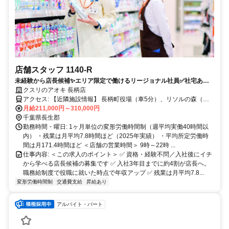
店舗スタッフ 1140-R
未経験から店長候補✨エリア限定で働けるリージョナル社員✅社宅あり
｜残業月7.8h
クスリのアオキ 長柄店
アクセス: 【近隣施設情報】 長柄町役場（車5分）、リソルの森（車5
分）、道の駅ながら（車3分）
月給211,000円～310,000円
千葉県長生郡
勤務時間・曜日: 1ヶ月単位の変形労働時間制（週平均実働40時間以
内） ・残業は月平均7.8時間ほど（2025年実績） ・平均所定労働時
間は月171.4時間ほど ＜店舗の営業時間＞ 9時～22時 ...
仕事内容: ＜この求人のポイント＞ ✅ 資格・経験不問／入社後にイチ
から学べる店長候補の募集です ✅ 入社3年目までに約4割が店長へ。
職務給制度で役職に就いた時点で年収アップ ✅ 残業は月平均7.8...
変形労働時間制
交通費支給
昇給あり
アルバイト・パート