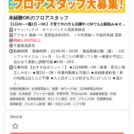
未経験OKのフロアスタッフ
【1日4h～×週2日～OK】子育て中の方も活躍中♪CMでもお馴染み★オー
トバックスのお仕事になります！
オートバックス オートバックス茂原高師店
アクセス 連絡バス 茂原徒歩約26分、ＪＲ外房線/ＪＲ総武本線 茂原南
口徒歩約26分、ＪＲ外房線/ＪＲ総武本線 新茂原徒歩約27分
時給1,200円以上
千葉県茂原市
勤務時間 ・勤務時間： [1] 09:40～20:00 ・最低勤務日数（週）：2日
シフトサイクル：1ヶ月 ・1ヶ月ごとの希望シフト制 ⇒家庭や予定に
合わせて柔軟に調整可能 ■9:40～20:0...
仕事内容 【おすすめポイント！】 ★1日4時間～OK！家事・育児と両
立しやすい ★週2日～OK！扶養内勤務も可能◎ ★未経験者歓迎！車
の知識はほとんど不要 ★人と話すことが好きな方にぴったり ★温か
く...
扶養内勤務OK
社員登用あり
副業・WワークOK
1日4時間以内OK
主婦・主夫歓迎
フリーター歓迎
学歴不問
平日のみOK
未経験者歓迎
午前
経験者歓迎
有資格者歓迎
月1シフト提出
夕方
ブランクOK
交通費支給
長期歓迎
フルタイム歓迎
週2・3日からOK
シフト制
契約社員