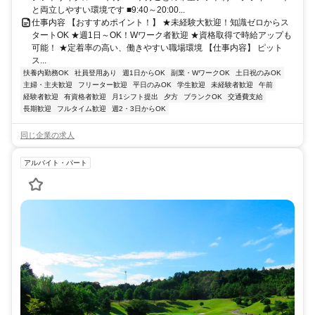
と両立しやすい環境です ■9:40～20:00...
仕事内容 【おすすめポイント！】 ★未経験大歓迎！知識ゼロからス
タートOK ★週1日～OK！Wワーク者歓迎 ★資格取得で時給アップも
可能！ ★定着率の高い、働きやすい職場環境 【仕事内容】 ピット
ス...
扶養内勤務OK
社員登用あり
週1日からOK
副業・WワークOK
土日祝のみOK
主婦・主夫歓迎
フリーター歓迎
平日のみOK
学生歓迎
未経験者歓迎
午前
経験者歓迎
有資格者歓迎
月1シフト提出
夕方
ブランクOK
交通費支給
長期歓迎
フルタイム歓迎
週2・3日からOK
同じ企業の求人
アルバイト・パート