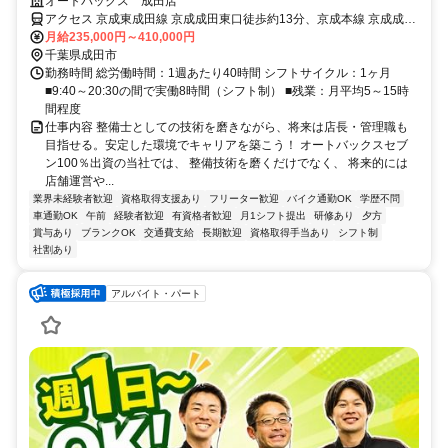
術もキャリアも磨ける環境です。
オートバックス 成田店
アクセス 京成東成田線 京成成田東口徒歩約13分、京成本線 京成成田
東口徒歩約13分、ＪＲ成田線 成田東口徒歩約16分
月給235,000円～410,000円
千葉県成田市
勤務時間 総労働時間：1週あたり40時間 シフトサイクル：1ヶ月
■9:40～20:30の間で実働8時間（シフト制） ■残業：月平均5～15時
間程度
仕事内容 整備士としての技術を磨きながら、将来は店長・管理職も
目指せる。安定した環境でキャリアを築こう！ オートバックスセブ
ン100％出資の当社では、 整備技術を磨くだけでなく、 将来的には
店舗運営や...
業界未経験者歓迎
資格取得支援あり
フリーター歓迎
バイク通勤OK
学歴不問
車通勤OK
午前
経験者歓迎
有資格者歓迎
月1シフト提出
研修あり
夕方
賞与あり
ブランクOK
交通費支給
長期歓迎
資格取得手当あり
シフト制
社割あり
アルバイト・パート