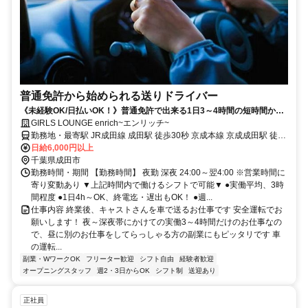
普通免許から始められる送りドライバー
《未経験OK/日払いOK！》普通免許で出来る1日3～4時間の短時間から
の副業バイト(Wワーク)
GIRLS LOUNGE enrich~エンリッチ~
勤務地・最寄駅 JR成田線 成田駅 徒歩30秒 京成本線 京成成田駅 徒歩
5分
日給6,000円以上
千葉県成田市
勤務時間・期間 【勤務時間】 夜勤 深夜 24:00～翌4:00 ※営業時間に
寄り変動あり ▼上記時間内で働けるシフトで可能▼ ●実働平均、3時
間程度 ●1日4h～OK、終電迄・遅出もOK！ ●週...
仕事内容 終業後、キャストさんを車で送るお仕事です 安全運転でお
願いします！ 夜～深夜帯にかけての実働3～4時間だけのお仕事なの
で、昼に別のお仕事をしてらっしゃる方の副業にもピッタリです 車
の運転...
副業・WワークOK
フリーター歓迎
シフト自由
経験者歓迎
オープニングスタッフ
週2・3日からOK
シフト制
送迎あり
正社員