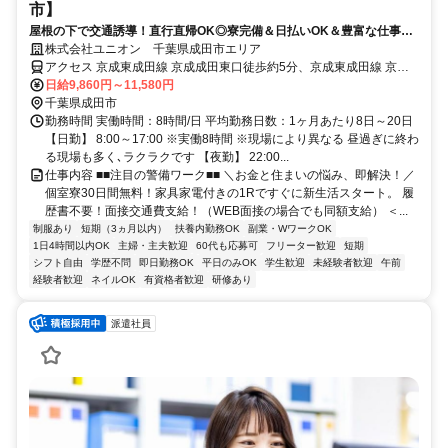
市】
屋根の下で交通誘導！直行直帰OK◎寮完備＆日払いOK＆豊富な仕事量
★仕事が早く終わった時でも日給保証
株式会社ユニオン 千葉県成田市エリア
アクセス 京成東成田線 京成成田東口徒歩約5分、京成東成田線 京成
成田東口徒歩約5分、ＪＲ成田線 成田東口徒歩約10分 千葉県成田市
日給9,860円～11,580円
エリア（空港第２ビル駅、久住駅、京成成田駅、公津の杜駅、下総松
千葉県成田市
崎駅、滑河駅、成田駅等）
勤務時間 実働時間：8時間/日 平均勤務日数：1ヶ月あたり8日～20日
【日勤】 8:00～17:00 ※実働8時間 ※現場により異なる 昼過ぎに終わ
る現場も多く､ラクラクです 【夜勤】 22:00...
仕事内容 ■■注目の警備ワーク■■ ＼お金と住まいの悩み、即解決！／
個室寮30日間無料！家具家電付きの1Rですぐに新生活スタート。 履
歴書不要！面接交通費支給！（WEB面接の場合でも同額支給） ＜...
制服あり
短期（3ヵ月以内）
扶養内勤務OK
副業・WワークOK
1日4時間以内OK
主婦・主夫歓迎
60代も応募可
フリーター歓迎
短期
シフト自由
学歴不問
即日勤務OK
平日のみOK
学生歓迎
未経験者歓迎
午前
経験者歓迎
ネイルOK
有資格者歓迎
研修あり
派遣社員