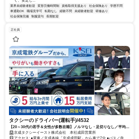
く、安定し...
業界未経験者歓迎
変形労働時間制
資格取得支援あり
社会保険あり
学歴不問
車通勤OK
職場見学可
転勤なし
経験不問
未経験者歓迎
研修あり
社会保険完備
制服貸与
長期歓迎
正社員
タクシーのドライバー(運転手)/4532
【20～30代の若手＆女性が多数在籍】ノルマなし・足切りなし／平均月
収36万円以上（隔日）
京成タクシーイースト株式会社 本社成田営業所
アクセス: ●電車／京成本線「京成成田駅」から車で7分 ●バス／寺台