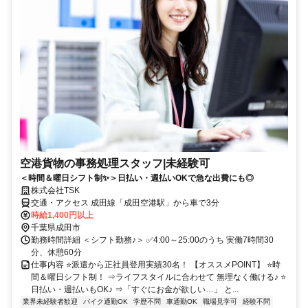
空港貨物の事務処理スタッフ|未経験可
＜時間＆曜日シフト制✨＞日払い・週払いOKで急な出費にも◎
株式会社TSK
交通・アクセス 成田線「成田空港駅」から車で3分
時給1,400円以上
千葉県成田市
勤務時間詳細 ＜シフト勤務♪＞ ✅4:00～25:00のうち 実働7時間30
分、休憩60分
仕事内容 ⭐派遣から正社員登用実績30名！ 【オススメPOINT】 ⭐時
間＆曜日シフト制！ ⇒ライフスタイルに合わせて 無理なく働ける♪ ⭐
日払い・週払いもOK♪ ⇒「すぐにお金が欲しい…」 と...
業界未経験者歓迎
バイク通勤OK
学歴不問
車通勤OK
職場見学可
経験不問