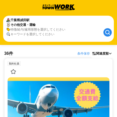
千葉県
成田駅
その他交通・運輸
特徴/給与/雇用形態を選択してください
キーワードを選択してください
36件
条件保存
関連度順
契約社員