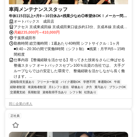
車両メンテナンススタッフ
年休115日以上×月9～10日休み×残業少なめ◎希望休OK！メーカー問わ
ず幅広い車種に携われる環境です。CMでもお馴染みのオートバックス
オートバックス 成田店
で、車好きを活かして働きませんか？
アクセス 京成東成田線 京成成田東口徒歩約13分、京成本線 京成成田
東口徒歩約13分、ＪＲ成田線 成田東口徒歩約16分
月給235,000円～410,000円
千葉県成田市
勤務時間 総労働時間：1週あたり40時間 シフトサイクル：1ヶ月
■9:40～20:30の間で実働8時間（シフト制） ■残業：月平均5～15時
間程度
仕事内容 【整備経験を活かせる】培ってきた技術をさらに伸ばせる
整備スタッフ オートバックスセブン100％出資の当社では、 大手グ
ループならではの安定した環境で、 整備経験を活かしながら長く働
けます。 ...
資格取得支援あり
フリーター歓迎
バイク通勤OK
学歴不問
車通勤OK
午前
経験者歓迎
有資格者歓迎
月1シフト提出
研修あり
夕方
賞与あり
ブランクOK
交通費支給
長期歓迎
資格取得手当あり
シフト制
社割あり
同じ企業の求人
正社員