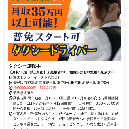
タクシー運転手
【月収40万円以上可能】未経験者OK二種免許はゼロ負担！京成グルー
プの安定収入！GOアプリ配車で安心
京成タクシーイースト株式会社
最寄駅 京成本線 京成成田駅 車で6分 JR成田線 成田駅 車で8分
月給200,000円～500,000円
千葉県成田市
勤務時間 隔日勤務・月12～13回出番 ※1ヶ月単位の変形時間労働制
隔日勤（1日おきの勤務・月12回乗務） ・出社時間：3:00～15:00 の
間から選択（30分毎に点呼） ・実働時間：15時間3...
仕事内容 【千葉県内大手・京成グループ】 地元で長く働ける、京成
タクシーイースト株式会社。 成田山新勝寺への参拝客や空港関連の
ビジネス需要に加え、 病院・ショッピングモールなど生活利用も多