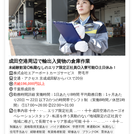
成田空港周辺で輸出入貨物の倉庫作業
未経験歓迎◎転勤なしのエリア限定正社員◎入寮可能◎土日休み！
株式会社エアーポートカーゴサービス 野毛平
交通・アクセス 京成成田駅からバスで20分
月給196,000円以上
千葉県成田市
勤務時間詳細 実働時間：1日あたり8時間 平均勤務日数：1ヶ月あた
り20日 〜 22日 以下2のつの時間帯でシフト制 （実働8時間／休憩1時
間） ①17:00〜26:00 ②22:00〜31:00
仕事内容 ╋╋・‥… エリア限定社員 …‥・╋╋ 成田空港のカーゴオ
ペレーションスタッフ - 転居を伴う異動のない“地域限定の正社員で
地域に根ざして長期でキャリア形成が可能 ╋╋・‥… …‥・╋╋ ...
制服あり
資格取得支援あり
バイク通勤OK
学歴不問
車通勤OK
転勤なし
住宅手当あり
経験者歓迎
有資格者歓迎
研修あり
ブランクOK
育休あり