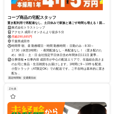
コープ商品の宅配スタッフ
置き配利用で再配達なし、土日休みで家族と過ごす時間も増える！固定
ルートで未経験でも安心
株式会社トラストシップ
アクセス 成田イオンさんより徒歩５分
月給290,685円
千葉県成田市
時間帯 朝、昼 勤務曜日・時間 勤務時間： 日勤のみ：8:30～
17:30（休憩1時間） ・夜間配達なし・再配達なし！ （置き配のた
め） 休日： 土・日 会社指定平日休日含め年間休日111日 夏季...
仕事情報 ● 仕事内容 成田市が中心の配送エリアで、生協組合員さま
のお宅に食品・生活雑貨をお届けします。1時間に9～10件を配達、
小型トラック（AT限定OK）での配送です。ご不在時は基本的に置き
配を...
固定時間制
交通費支給
正社員