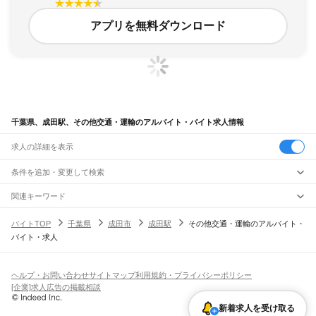
アプリを無料ダウンロード
千葉県、成田駅、その他交通・運輸のアルバイト・バイト求人情報
求人の詳細を表示
条件を追加・変更して検索
市区町村を追加・変更
関連キーワード
完全在宅ワーク 全国
シール貼り 在宅
現在地周辺
ガチャガチャ
犬カフェ
千葉県
駅を追加・変更
バイトTOP
千葉県
成田市
成田駅
その他交通・運輸のアルバイト・
千葉県
すべて
バイト・求人
千葉市
すべて
職種を追加・変更
JR武蔵野線
中央区
花見川区
稲毛区
若葉区
緑区
美浜区
南流山駅
新松戸駅
新八柱駅
東松戸駅
市川大野駅
船橋法典駅
西船橋駅
飲食・フードサービス
銚子市
市川市
船橋市
館山市
木更津市
松戸市
野田市
茂原市
成田市
佐倉市
東金市
特徴を追加・変更
飲食・フードサービス
すべて
ヘルプ・お問い合わせ
サイトマップ
利用規約・プライバシーポリシー
JR中央・総武線
旭市
習志野市
柏市
勝浦市
市原市
流山市
八千代市
我孫子市
鴨川市
鎌ケ谷市
ホールスタッフ
キッチンスタッフ
皿洗い・洗い場
精肉・鮮魚加工
給食調理
人気
[企業]求人広告の掲載相談
市川駅
本八幡駅
下総中山駅
西船橋駅
船橋駅
東船橋駅
津田沼駅
幕張本郷駅
幕張駅
君津市
富津市
浦安市
四街道市
袖ケ浦市
八街市
印西市
白井市
富里市
南房総市
雇用形態を追加・変更
パン屋（ベーカリー）
フードカウンター販売員
バー（BAR）・バーテンダー
日払いOK
高校生歓迎
学生歓迎
深夜の仕事
髪型・髪色自由
ひげOK
ネイルOK
新検見川駅
稲毛駅
西千葉駅
千葉駅
匝瑳市
香取市
山武市
いすみ市
大網白里市
印旛郡
香取郡
山武郡
長生郡
夷隅郡
新着求人を受け取る
飲食店補助（開店・閉店準備）
飲食店（店長・マネージャー）
ピアスOK
アルバイト・パート
履歴書不要
オープニングスタッフ
留学生・外国人活躍中
安房郡
都道府県を変更