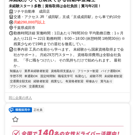
未経験スタート多数｜資格取得は会社負担｜賞与年2回！
ツチヤ自動車 成田店
交通・アクセス JR「成田駅」京成「京成成田駅」から車で約10分
月給290,000円以上
千葉県成田市
勤務時間詳細 実働時間：1日あたり7時間30分 平均勤務日数：1ヶ月
あたり21日 〜 22日 勤務時間：9:00～18:00 (休憩時間 1時間30分) ※
残業少なめで19時までの退社を徹底してい...
仕事内容 工具の名前から学べます。 未経験から国家資格取得まで会
社がサポート。 月給29万円スタート。 資格取得費用は全額会社負
担。 「手に職をつけたい」 その気持ちだけで始められます。 最初
か...
制服あり
業界未経験者歓迎
資格取得支援あり
フリーター歓迎
バイク通勤OK
学歴不問
車通勤OK
固定時間制
職場見学可
転勤なし
経験不問
未経験者歓迎
交通費全額支給
経験者歓迎
残業なし
有資格者歓迎
研修あり
賞与あり
ブランクOK
交通費支給
同じ企業の求人
正社員