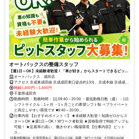
オートバックスの整備スタッフ
【週1日～OK】未経験者歓迎！「車が好き」からスタートできるピット
スタッフ！CMでもお馴染み★オートバックスでのお仕事になります！
オートバックス 成田店
アクセス 京成東成田線 京成成田東口徒歩約13分、京成本線 京成成田
東口徒歩約13分、ＪＲ成田線 成田東口徒歩約16分
時給1,400円～1,600円
千葉県成田市
勤務時間 ・勤務時間： [1] 09:40～20:00 ・最低勤務日数（週）：1日
シフトサイクル：1ヶ月 ・1ヶ月ごとの希望シフト制 ⇒プライベート
と両立しやすい環境です ■9:40～20:00...
仕事内容 【おすすめポイント！】 ★未経験大歓迎！知識ゼロからス
タートOK ★週1日～OK！Wワーク者歓迎 ★資格取得で時給アップも
可能！ ★定着率の高い、働きやすい職場環境 【仕事内容】 ピット
ス...
扶養内勤務OK
社員登用あり
週1日からOK
副業・WワークOK
土日祝のみOK