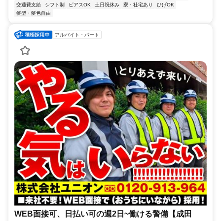
交通費支給
シフト制
ピアスOK
土日祝休み
寮・社宅あり
ひげOK
髪型・髪色自由
アルバイト・パート
WEB面接可、日払い可の週2日~働ける警備【成田