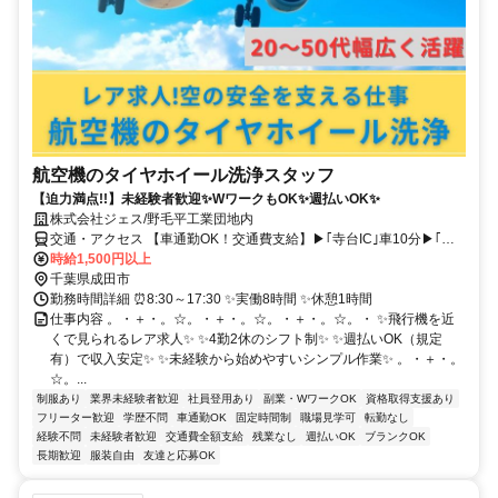
航空機のタイヤホイール洗浄スタッフ
【迫力満点!!】未経験者歓迎✨WワークもOK✨週払いOK✨
株式会社ジェス/野毛平工業団地内
交通・アクセス 【車通勤OK！交通費支給】▶｢寺台IC｣車10分▶｢京
成成田駅｣からバス有
時給1,500円以上
千葉県成田市
勤務時間詳細 ⏰8:30～17:30 ✨実働8時間 ✨休憩1時間
仕事内容 。・＋・。☆。・＋・。☆。・＋・。☆。・ ✨飛行機を近
くで見られるレア求人✨ ✨4勤2休のシフト制✨ ✨週払いOK（規定
有）で収入安定✨ ✨未経験から始めやすいシンプル作業✨ 。・＋・。
☆。...
制服あり
業界未経験者歓迎
社員登用あり
副業・WワークOK
資格取得支援あり
フリーター歓迎
学歴不問
車通勤OK
固定時間制
職場見学可
転勤なし
経験不問
未経験者歓迎
交通費全額支給
残業なし
週払いOK
ブランクOK
長期歓迎
服装自由
友達と応募OK