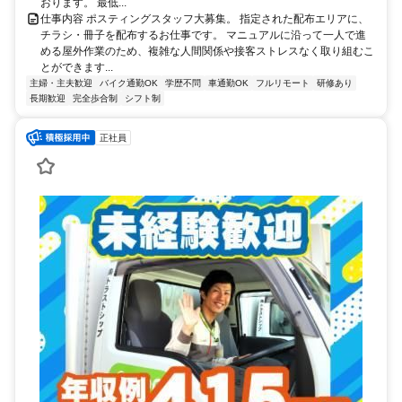
おります。 最低...
仕事内容 ポスティングスタッフ大募集。 指定された配布エリアに、
チラシ・冊子を配布するお仕事です。 マニュアルに沿って一人で進
める屋外作業のため、複雑な人間関係や接客ストレスなく取り組むこ
とができます...
主婦・主夫歓迎
バイク通勤OK
学歴不問
車通勤OK
フルリモート
研修あり
長期歓迎
完全歩合制
シフト制
正社員