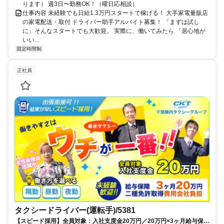
ります） 週3日〜勤務OK！（曜日応相談）
仕事内容 未経験でも日給1.3万円スタートで稼げる！ 大手家電量販店
の家電配送・取付 ドライバー助手アルバイト募集！ 「まずは試し
に」そんなスタートでも大歓迎。 実際に、働いてみたら 「居心地が
いい...
固定時間制
正社員
タクシードライバー(運転手)/5381
【スピード採用】全員対象：入社支度金20万円／20万円×3ヶ月給与保障