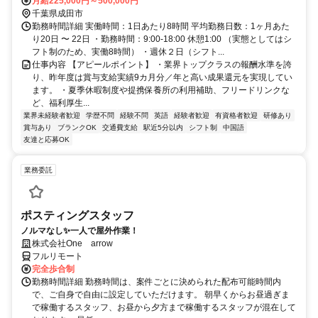
月給225,000円～500,000円
千葉県成田市
勤務時間詳細 実働時間：1日あたり8時間 平均勤務日数：1ヶ月あた
り20日 〜 22日 ・勤務時間：9:00-18:00 休憩1:00 （実態としてはシ
フト制のため、実働8時間） ・週休２日（シフト...
仕事内容 【アピールポイント】 ・業界トップクラスの報酬水準を誇
り、昨年度は賞与支給実績9カ月分／年と高い成果還元を実現してい
ます。 ・夏季休暇制度や提携保養所の利用補助、フリードリンクな
ど、福利厚生...
業界未経験者歓迎
学歴不問
経験不問
英語
経験者歓迎
有資格者歓迎
研修あり
賞与あり
ブランクOK
交通費支給
駅近5分以内
シフト制
中国語
友達と応募OK
業務委託
ポスティングスタッフ
ノルマなし✨一人で屋外作業！
株式会社One arrow
フルリモート
完全歩合制
勤務時間詳細 勤務時間は、案件ごとに決められた配布可能時間内
で、ご自身で自由に設定していただけます。 朝早くからお昼過ぎま
で稼働するスタッフ、お昼から夕方まで稼働するスタッフが混在して