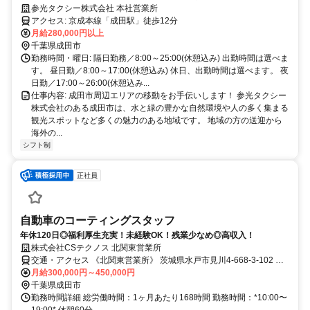
／無線配車多数！
参光タクシー株式会社 本社営業所
アクセス: 京成本線「成田駅」徒歩12分
月給280,000円以上
千葉県成田市
勤務時間・曜日: 隔日勤務／8:00～25:00(休憩込み) 出勤時間は選べま
す。 昼日勤／8:00～17:00(休憩込み) 休日、出勤時間は選べます。 夜
日勤／17:00～26:00(休憩込み...
仕事内容: 成田市周辺エリアの移動をお手伝いします！ 参光タクシー
株式会社のある成田市は、水と緑の豊かな自然環境や人の多く集まる
観光スポットなど多くの魅力のある地域です。 地域の方の送迎から
海外の...
シフト制
正社員
自動車のコーティングスタッフ
年休120日◎福利厚生充実！未経験OK！残業少なめ◎高収入！
株式会社CSテクノス 北関東営業所
交通・アクセス 《北関東営業所》 茨城県水戸市見川4-668-3-102 ※
茨城交通路線バス『大内田』停車場 徒歩2分
月給300,000円～450,000円
千葉県成田市
勤務時間詳細 総労働時間：1ヶ月あたり168時間 勤務時間：*10:00〜