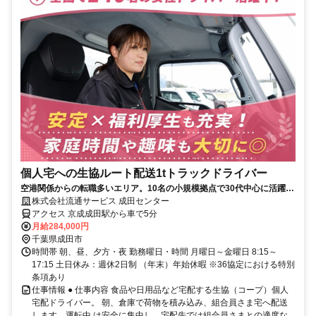
個人宅への生協ルート配送1tトラックドライバー
空港関係からの転職多いエリア。10名の小規模拠点で30代中心に活躍
中！
株式会社流通サービス 成田センター
アクセス 京成成田駅から車で5分
月給284,000円
千葉県成田市
時間帯 朝、昼、夕方・夜 勤務曜日・時間 月曜日～金曜日 8:15～
17:15 土日休み：週休2日制 （年末）年始休暇 ※36協定における特別
条項あり
仕事情報 ● 仕事内容 食品や日用品など宅配する生協（コープ）個人
宅配ドライバー。 朝、倉庫で荷物を積み込み、組合員さま宅へ配送
します。運転中 は安全に集中し、宅配先では組合員さまとの適度な