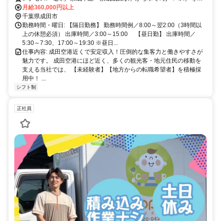
月給360,000円以上
入口から徒歩1分 ●マイカー通勤可能
千葉県成田市
勤務時間・曜日: 【隔日勤務】 勤務時間例／8:00～翌2:00（3時間以
上の休憩必須） 出庫時間／3:00～15:00 【昼日勤】 出庫時間／
5:30～7:30、17:00～19:30 ※昼日...
仕事内容: 成田空港近くで安定収入！圧倒的な集客力と働きやすさが
魅力です。 成田空港にほど近く、多くの観光客・地元住民の移動を
支える当社では、 【未経験者】【地方からの転職希望者】を積極採
用中！ ...
シフト制
正社員