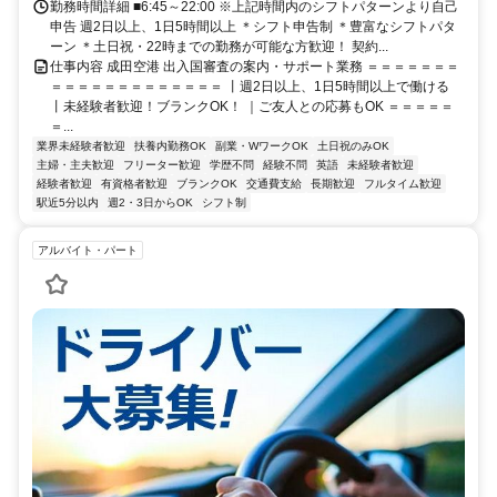
勤務時間詳細 ■6:45～22:00 ※上記時間内のシフトパターンより自己
申告 週2日以上、1日5時間以上 ＊シフト申告制 ＊豊富なシフトパタ
ーン ＊土日祝・22時までの勤務が可能な方歓迎！ 契約...
仕事内容 成田空港 出入国審査の案内・サポート業務 ＝＝＝＝＝＝＝
＝＝＝＝＝＝＝＝＝＝＝＝＝ 丨週2日以上、1日5時間以上で働ける
丨未経験者歓迎！ブランクOK！ ｜ご友人との応募もOK ＝＝＝＝＝
＝...
業界未経験者歓迎
扶養内勤務OK
副業・WワークOK
土日祝のみOK
主婦・主夫歓迎
フリーター歓迎
学歴不問
経験不問
英語
未経験者歓迎
経験者歓迎
有資格者歓迎
ブランクOK
交通費支給
長期歓迎
フルタイム歓迎
駅近5分以内
週2・3日からOK
シフト制
アルバイト・パート