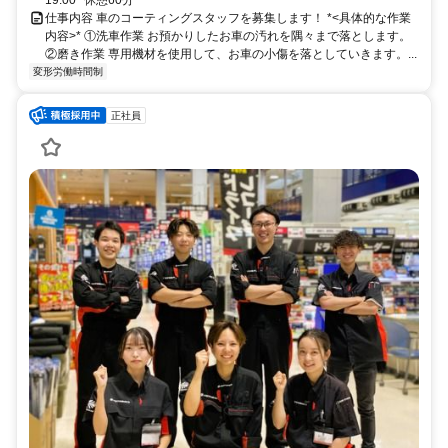
19:00* 休憩60分
仕事内容 車のコーティングスタッフを募集します！ *<具体的な作業
内容>* ①洗車作業 お預かりしたお車の汚れを隅々まで落とします。
②磨き作業 専用機材を使用して、お車の小傷を落としていきます。...
変形労働時間制
正社員