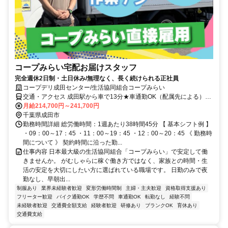
コープみらい宅配お届けスタッフ
完全週休2日制・土日休み/無理なく、長く続けられる正社員
コープデリ成田センター/生活協同組合コープみらい
交通・アクセス 成田駅から車で13分★車通勤OK（配属先による）※
配属先は、入職時期や各センターの人員状況を踏まえ、本人の希望を
月給214,700円～241,700円
考慮した上で、募集場所を含む通勤可能な範囲のセンターから決定し
千葉県成田市
ます。
勤務時間詳細 総労働時間：1週あたり38時間45分 【 基本シフト例 】
・09：00～17：45 ・11：00～19：45 ・12：00～20：45 《 勤務時
間について 》 契約時間に沿った勤...
仕事内容 日本最大級の生活協同組合「コープみらい」で安定して働
きませんか。 がむしゃらに稼ぐ働き方ではなく、家族との時間・生
活の安定を大切にしたい方に選ばれている職場です。 日勤のみで夜
勤なし、早朝出...
制服あり
業界未経験者歓迎
変形労働時間制
主婦・主夫歓迎
資格取得支援あり
フリーター歓迎
バイク通勤OK
学歴不問
車通勤OK
転勤なし
経験不問
未経験者歓迎
交通費全額支給
経験者歓迎
研修あり
ブランクOK
育休あり
交通費支給