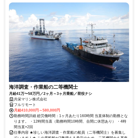
海洋調査・作業船の二等機関士
月給41万〜58万円／2ヶ月～3ヶ月乗船／荷役ナシ
共栄マリン株式会社
フルリモート
月給410,000円～580,000円
勤務時間詳細 総労働時間：1ヶ月あたり160時間 当直体制の勤務とな
ります。 ・12時間当直（勤務時間10時間、合間に休憩あり） ・4時
間当直×2回
仕事内容 ★珍しい海洋調査・作業船の船員（二等機関士）を募集し
ています！★ この度船舶が2隻増える予定のため、二等機関士を募集