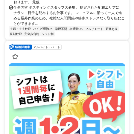
おります。 最低...
仕事内容 ポスティングスタッフ大募集。 指定された配布エリアに、
チラシ・冊子を配布するお仕事です。 マニュアルに沿って一人で進
める屋外作業のため、複雑な人間関係や接客ストレスなく取り組むこ
とができます...
主婦・主夫歓迎
バイク通勤OK
学歴不問
車通勤OK
フルリモート
研修あり
長期歓迎
完全歩合制
シフト制
アルバイト・パート