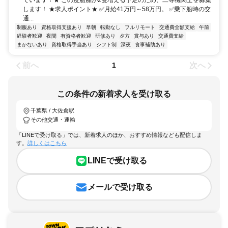
します！ ★求人ポイント★ ✅月給41万円～58万円。 ✅乗下船時の交
通...
制服あり
資格取得支援あり
早朝
転勤なし
フルリモート
交通費全額支給
午前
経験者歓迎
夜間
有資格者歓迎
研修あり
夕方
賞与あり
交通費支給
まかないあり
資格取得手当あり
シフト制
深夜
食事補助あり
前へ
次へ
1
この条件の新着求人を受け取る
千葉県 / 大佐倉駅
その他交通・運輸
「LINEで受け取る」では、新着求人のほか、おすすめ情報なども配信しま
す。
詳しくはこちら
LINEで受け取る
メールで受け取る