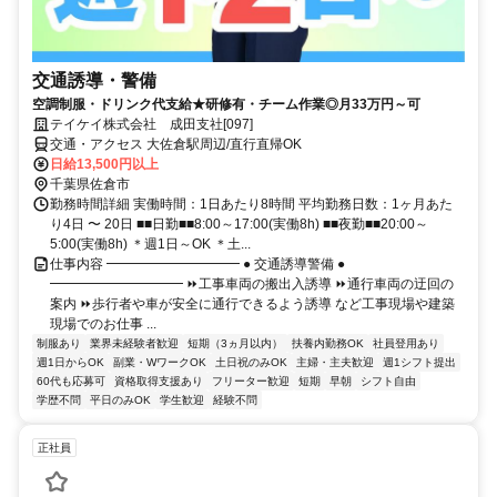
交通誘導・警備
空調制服・ドリンク代支給★研修有・チーム作業◎月33万円～可
テイケイ株式会社 成田支社[097]
交通・アクセス 大佐倉駅周辺/直行直帰OK
日給13,500円以上
千葉県佐倉市
勤務時間詳細 実働時間：1日あたり8時間 平均勤務日数：1ヶ月あた
り4日 〜 20日 ■■日勤■■8:00～17:00(実働8h) ■■夜勤■■20:00～
5:00(実働8h) ＊週1日～OK ＊土...
仕事内容 ━━━━━━━━━━ ● 交通誘導警備 ●
━━━━━━━━━━ ⏩工事車両の搬出入誘導 ⏩通行車両の迂回の
案内 ⏩歩行者や車が安全に通行できるよう誘導 など工事現場や建築
現場でのお仕事 ...
制服あり
業界未経験者歓迎
短期（3ヵ月以内）
扶養内勤務OK
社員登用あり
週1日からOK
副業・WワークOK
土日祝のみOK
主婦・主夫歓迎
週1シフト提出
60代も応募可
資格取得支援あり
フリーター歓迎
短期
早朝
シフト自由
学歴不問
平日のみOK
学生歓迎
経験不問
正社員