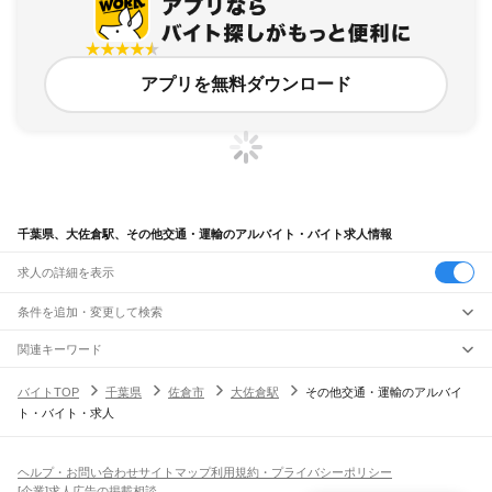
アプリを無料ダウンロード
千葉県、大佐倉駅、その他交通・運輸のアルバイト・バイト求人情報
求人の詳細を表示
条件を追加・変更して検索
市区町村を追加・変更
関連キーワード
完全在宅ワーク 全国
シール貼り 在宅
現在地周辺
ガチャガチャ
犬カフェ
千葉県
駅を追加・変更
バイトTOP
千葉県
佐倉市
大佐倉駅
その他交通・運輸のアルバイ
千葉県
すべて
ト・バイト・求人
千葉市
すべて
職種を追加・変更
JR武蔵野線
中央区
花見川区
稲毛区
若葉区
緑区
美浜区
南流山駅
新松戸駅
新八柱駅
東松戸駅
市川大野駅
船橋法典駅
西船橋駅
飲食・フードサービス
銚子市
市川市
船橋市
館山市
木更津市
松戸市
野田市
茂原市
成田市
佐倉市
東金市
特徴を追加・変更
飲食・フードサービス
すべて
ヘルプ・お問い合わせ
サイトマップ
利用規約・プライバシーポリシー
JR中央・総武線
旭市
習志野市
柏市
勝浦市
市原市
流山市
八千代市
我孫子市
鴨川市
鎌ケ谷市
ホールスタッフ
キッチンスタッフ
皿洗い・洗い場
精肉・鮮魚加工
給食調理
人気
[企業]求人広告の掲載相談