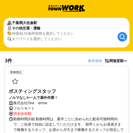
千葉県
大佐倉駅
その他交通・運輸
特徴/給与/雇用形態を選択してください
キーワードを選択してください
3件
条件保存
関連度順
業務委託
ポスティングスタッフ
ノルマなし✨一人で屋外作業！
株式会社One arrow
フルリモート
完全歩合制
勤務時間詳細 勤務時間は、案件ごとに決められた配布可能時間内
で、ご自身で自由に設定していただけます。 朝早くからお昼過ぎま
で稼働するスタッフ、お昼から夕方まで稼働するスタッフが混在して