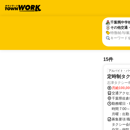
千葉県
千葉県
中学
中学
その他交通
その他交通
特徴/給与/
キーワード
15件
アルバイト・パ
定時制タ
志津タクシー
月給100,0
交通アクセ
千葉県佐倉
勤務曜日・
時間 7:0
月曜：出勤 
募集要項 
タクシー会
自宅⇔病院」