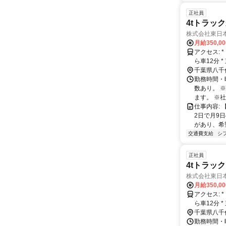
正社員
4tトラッ
株式会社東日
月給350,0
アクセス: * 山万ユーカリが丘線 中学校駅から車13分 * 東葉高速鉄道 村上駅か
ら車12分 
あり）
千葉県八千
勤務時間・曜
数あり。 
ます。 ※社
仕事内容:
2日で月9
があり、希
交通費支給
シ
正社員
4tトラッ
株式会社東日
月給350,0
アクセス: * 山万ユーカリが丘線 中学校駅から車13分 * 東葉高速鉄道 村上駅か
ら車12分 
あり）
千葉県八千
勤務時間・曜