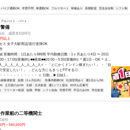
バイク通勤OK
学歴不問
車通勤OK
フルリモート
研修あり
長期歓迎
完全歩合制
シフト制
アルバイト・パート
・警備
社 成田支社[097]
0円以上
セス 女子大駅周辺/直行直帰OK
市
 実働時間：1日あたり8時間 平均勤務日数：1ヶ月あたり4日 〜 20日
00～17:00(実働8h) ■■夜勤■■20:00～5:00(実働8h) ＊週1日～OK ＊土...
人_人_人_人_人_人_人_人⭐ ・「とにかくドンドン稼ぎたい！」 ・「自
で安定したい！」 …どんな方にもきっとFITする◎
・・・・・・・・・・ ☆ 日勤…▶日給1...
未経験者歓迎
短期（3ヵ月以内）
扶養内勤務OK
社員登用あり
週1日からOK
K
土日祝のみOK
主婦・主夫歓迎
週1シフト提出
60代も応募可
り
フリーター歓迎
短期
早朝
シフト自由
学歴不問
平日のみOK
学生歓迎
・作業船の二等機関士
式会社
00円～580,000円