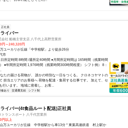
正社員
ドライバー
式会社 船橋主管支店 八千代上高野営業所
90円～240,320円
山万ユーカリが丘線「中学校駅」より徒歩26分
代市
1日所定時間 8時間 /週所定40時間 ●月間所定時間は 165時間（残業時間
） ●年間所定時間 1,976時間（残業時間300時間程度） シフト例） 8：
.
あなたの届ける荷物が、 誰かの特別な一日をつくる。 クロネコヤマトの
て 担当エリアのお客様へ 荷物を配達・集荷する仕事です。 加えて、セ
行います。 地域に密着し、お客...
研修あり
交通費支給
シフト制
ライバー(4t食品ルート配送)正社員
本トランスポート 八千代営業所
00円以上