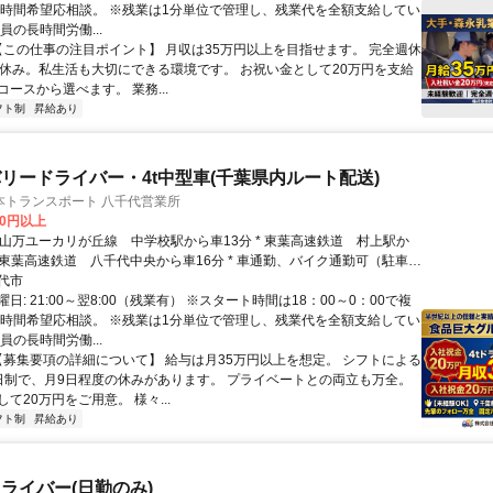
※時間希望応相談。 ※残業は1分単位で管理し、残業代を全額支給してい
員の長時間労働...
 【この仕事の注目ポイント】 月収は35万円以上を目指せます。 完全週休
日休み。私生活も大切にできる環境です。 お祝い金として20万円を支給
ースから選べます。 業務...
フト制
昇給あり
リードライバー・4t中型車(千葉県内ルート配送)
本トランスポート 八千代営業所
00円以上
* 東葉高速鉄道 八千代中央から車16分 * 車通勤、バイク通勤可（駐車場
代市
日: 21:00～翌8:00（残業有） ※スタート時間は18：00～0：00で複
※時間希望応相談。 ※残業は1分単位で管理し、残業代を全額支給してい
員の長時間労働...
 【募集要項の詳細について】 給与は月35万円以上を想定。 シフトによる
日制で、月9日程度の休みがあります。 プライベートとの両立も万全。
て20万円をご用意。 様々...
フト制
昇給あり
ライバー(日勤のみ)