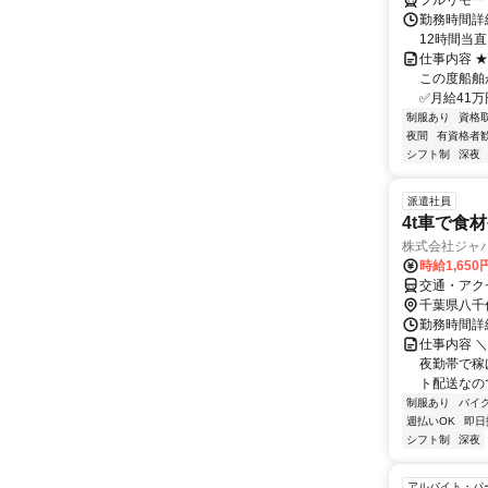
フルリモー
勤務時間詳
12時間当
仕事内容 
この度船舶
✅月給41万
制服あり
資格
夜間
有資格者
シフト制
深夜
派遣社員
4t車で食
株式会社ジャ
時給1,650
交通・アク
千葉県八千
勤務時間詳細
仕事内容 ＼
夜勤帯で稼
ト配送なので
制服あり
バイ
週払いOK
即日
シフト制
深夜
アルバイト・パ