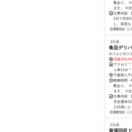
数あり。 
ます。 ※社
仕事内容:
2日で月9
し、多彩なコ
交通費支給
シ
正社員
食品デリバ
株式会社東日
月給350,0
アクセス: * 山万ユーカリが丘線 中学校駅から車13分 * 東葉高速鉄道 村上駅か
ら車12分 
あり）
千葉県八千
勤務時間・曜
数あり。 
ます。 ※社
仕事内容:
完全週休2
入社祝いとし
交通費支給
シ
正社員
資源回収ド