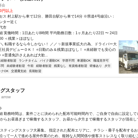
商会
00円以上
セス 村上駅から車で12分、勝田台駅から車で14分 ※県道4号線沿い：
ンター近く
代市
 実働時間：1日あたり8時間 平均勤務日数：1ヶ月あたり22日 〜 24日
7:00 ＜残業＞ほぼなし
＼＼ 転職するなら今しかない！ ／／ ✨新規事業拡大の為、ドライバー大
⭐正社員デビューＯＫ！ ⭐日勤のみ＆残業ほぼなし！ ⭐未経験でも安心の
 ⭐普通免許さえあれば大歓...
未経験者歓迎
ランチタイム
バイク通勤OK
学歴不問
車通勤OK
職場見学可
不問
未経験者歓迎
午前
経験者歓迎
残業なし
有資格者歓迎
研修あり
夕方
ンクOK
交通費支給
長期歓迎
ングスタッフ
rrow
ト
細 勤務時間は、案件ごとに決められた配布可能時間内で、ご自身で自由に設定して
くからお昼過ぎまで稼働するスタッフ、お昼から夕方まで稼働するスタッフが混在し
ポスティングスタッフ大募集。 指定された配布エリアに、チラシ・冊子を配布するお
沿って一人で進める屋外作業のため、複雑な人間関係や接客ストレスなく取り組む