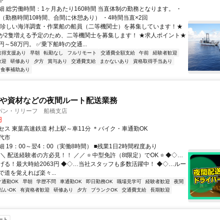
ト
細 総労働時間：1ヶ月あたり160時間 当直体制の勤務となります。 ・
直（勤務時間10時間、合間に休憩あり） ・4時間当直×2回
★珍しい海洋調査・作業船の船員（二等機関士）を募集しています！★
が2隻増える予定のため、二等機関士を募集します！ ★求人ポイント★
円～58万円。 ✅乗下船時の交通...
取得支援あり
早朝
転勤なし
フルリモート
交通費全額支給
午前
経験者歓迎
歓迎
研修あり
夕方
賞与あり
交通費支給
まかないあり
資格取得手当あり
食事補助あり
材や資材などの夜間ルート配送業務
パン・リリーフ 船橋支店
円
セス 東葉高速鉄道 村上駅～車11分 ＊バイク・車通勤OK
代市
 19：00～翌4：00（実働8時間） ■残業1日2時間程度あり
＼ 配送経験者の方必見！！ ／／ ⭐ 中型免許（8t限定）でOK ⭐ ◆◇…
げる！最大時給2063円 ◆◇…当社スタッフも多数活躍中！ ◆◇…ルー
道を覚えれば楽々...
ク通勤OK
早朝
学歴不問
車通勤OK
即日勤務OK
職場見学可
経験者歓迎
夜間
払いOK
有資格者歓迎
研修あり
夕方
ブランクOK
交通費支給
長期歓迎
ート