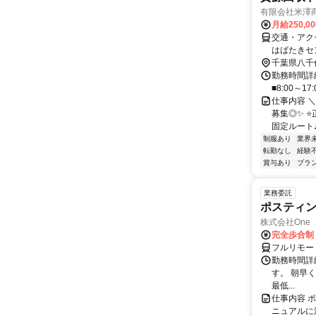
有限会社米澤
月給250,0
交通・アク
はばたきセ
千葉県八千
勤務時間詳細
■8:00～1
仕事内容 
募集◎✨ 
固定ルート♪
制服あり
業界
転勤なし
経験
賞与あり
ブラ
業務委託
ポスティ
株式会社One a
完全歩合制
フルリモー
勤務時間詳
す。 朝早
最低...
仕事内容 
ニュアルに