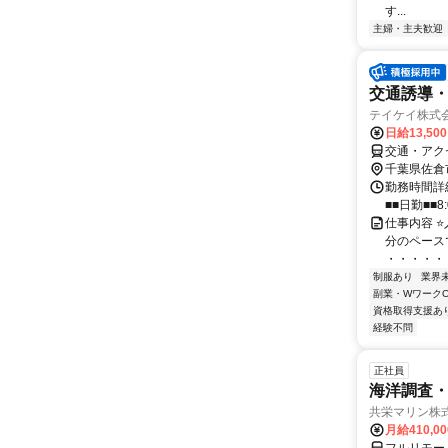
す...
主婦・主夫歓迎
交通誘導
テイケイ株式会
日給13,50
交通・アク
千葉県佐倉
勤務時間詳細
■■日勤■■8:
仕事内容 ⭐
分のペース
・・・・・・
制服あり
業界
副業・WワークO
資格取得支援あ
経験不問
正社員
海洋調査
共栄マリン株
月給410,0