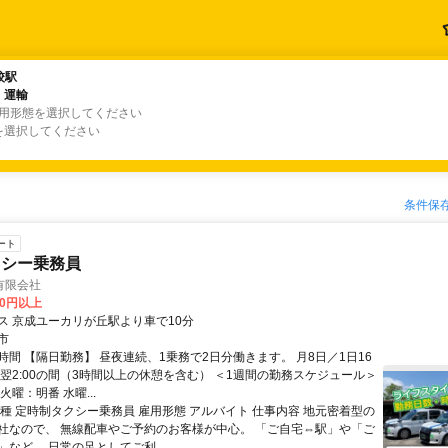
校駅
校駅
・運輸
・運輸
雇用形態を選択してください
を選択してください
条件保
ート
クシー乗務員
有限会社
00円以上
ス 京成ユーカリが丘駅より車で10分
市
時間 【隔日勤務】 昼夜連続、1乗務で2日分働きます。 月8日／1日16
0～翌2:00の間（3時間以上の休憩を含む） ＜1週間の勤務スケジュール＞
火曜：明番 水曜...
職種 定時制タクシー乗務員 雇用形態 アルバイト 仕事内容 地元密着型の
社なので、 無線配車やご予約のお客様が中心。 「ご自宅⇔駅」や「ご
など、 日常の足としてご利...