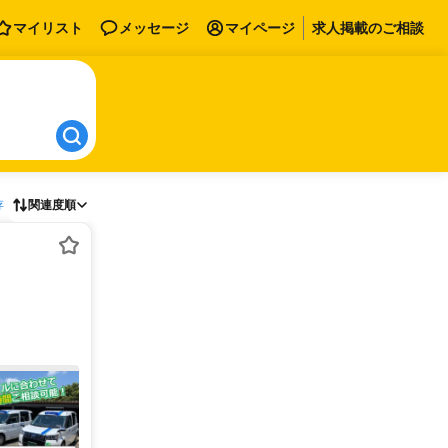
マイリスト
メッセージ
マイページ
求人掲載のご相談
存
関連度順