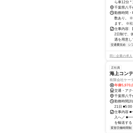
ら車12分 
あり）
千葉県八千
勤務時間・曜
数あり。 
ます。 ※社
仕事内容:
2日制で、
遇を用意して
交通費支給
シ
同じ企業の求人
正社員
海上コンテ
有限会社ケー
年俸5,970,
交通・アク
千葉県八千
勤務時間詳細
21日 ■5
仕事内容 
入へ／ ■
を輸送する 
変形労働時間制