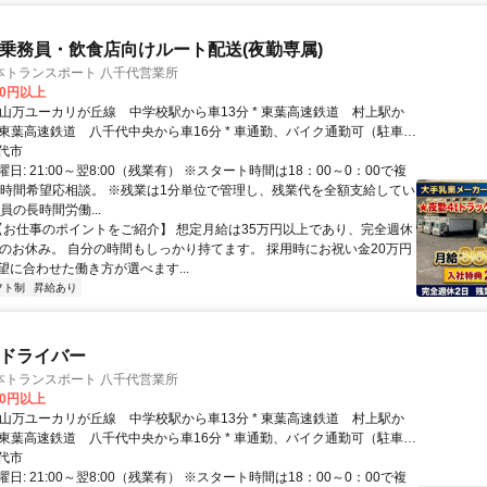
ク乗務員・飲食店向けルート配送(夜勤専属)
本トランスポート 八千代営業所
00円以上
* 東葉高速鉄道 八千代中央から車16分 * 車通勤、バイク通勤可（駐車場
代市
日: 21:00～翌8:00（残業有） ※スタート時間は18：00～0：00で複
※時間希望応相談。 ※残業は1分単位で管理し、残業代を全額支給してい
員の長時間労働...
 【お仕事のポイントをご紹介】 想定月給は35万円以上であり、完全週休
日のお休み。 自分の時間もしっかり持てます。 採用時にお祝い金20万円
望に合わせた働き方が選べます...
フト制
昇給あり
クドライバー
本トランスポート 八千代営業所
00円以上
* 東葉高速鉄道 八千代中央から車16分 * 車通勤、バイク通勤可（駐車場
代市
日: 21:00～翌8:00（残業有） ※スタート時間は18：00～0：00で複