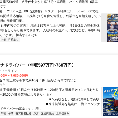
* 東葉高速鉄道 八千代中央から車16分 * 車通勤、バイク通勤可（駐車場
代市
日: 21:00～翌8:00（残業有） ※スタート時間は18：00～0：00で複
※時間希望応相談。 ※残業は1分単位で管理し、残業代を全額支給してい
員の長時間労働...
 【仕事内容のご案内】 月給は35万円以上も可能。 月9日休みの完全週休
休暇もしっかり確保できます。 入社時の祝金20万円支給など、手厚い待
います。 担当するのは4...
フト制
昇給あり
ナドライバー〈年収597万円~768万円〉
ティーライン
000円～7,680,000円
セス 村上駅から車で約10分／勝田台駅から車で約11分
代市
 実働時間：1日あたり10時間 〜 12時間 平均勤務日数：1ヶ月あたり
:00～20:00の間 ※業務により異なります
■━━━━━━━━━━━━━━━━■ ＼荷役なし。運転に集中して高収
━━━━━━━━━━━━━━━━■ 東京湾近郊を起点に、 海上コンテナ
ドライバーの募集です。 積...
早朝
午前
有資格者歓迎
夕方
交通費支給
土日祝休み