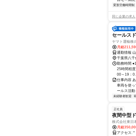
変形労働時間制
同じ企業の求人
セールス
ヤマト運輸株
月給211,5
通勤情報 
千葉県八千
勤務時間 ●
25時間程度
00～19：0..
仕事内容 
車両を使っ
ールス活動も
未経験者歓迎
正社員
夜間中型ド
株式会社東日
月給350,0
アクセス: * 山万ユーカリが丘線 中学校駅から車13分 * 東葉高速鉄道 村上駅か