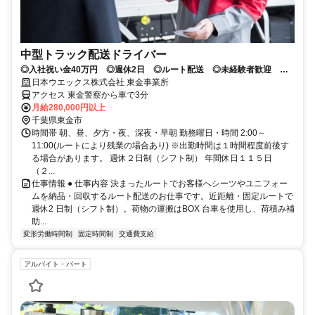
中型トラック配送ドライバー
◎入社祝い金40万円 ◎週休2日 ◎ルート配送 ◎未経験者歓迎 ◎
中型免許取得全額支援
日本ウエックス株式会社 東金事業所
アクセス 東金警察から車で3分
月給280,000円以上
千葉県東金市
時間帯 朝、昼、夕方・夜、深夜・早朝 勤務曜日・時間 2:00～
11:00(ルートにより残業の場合あり) ※出勤時間は１時間程度前後す
る場合があります。 週休２日制（シフト制） 年間休日１１５日
（２...
仕事情報 ● 仕事内容 決まったルートでお客様へシーツやユニフォー
ムを納品・回収するルート配送のお仕事です。近距離・固定ルートで
週休2 日制（シフト制）。荷物の運搬はBOX 台車を使用し、荷積み補
助...
変形労働時間制
固定時間制
交通費支給
アルバイト・パート