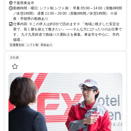
千葉県東金市
勤務時間・曜日: シフト制 シフト例： 早番 05:00～14:00（実働8時間
／休憩1時間） 遅番 11:00～20:00（実働8時間／休憩1時間） ※深
夜・早朝帯の勤務あり
仕事内容: ※この求人は約3分で読めます※ 「地域に根ざした安定企
業で、長く腰を据えて働きたい」――そんな方にぴったりのお仕事で
す。 九十九里鉄道で路線バス運転士を募集。東金市を中心に、市内
循環...
交通費支給
シフト制
昇給あり
正社員