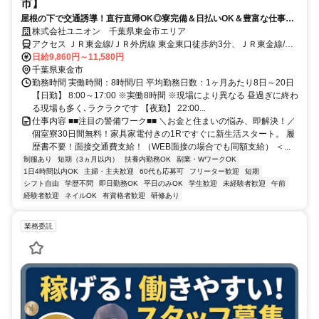
市】
屋根の下で交通誘導！直行直帰OK◎寮完備＆日払いOK＆豊富な仕事量
★仕事が早く終わった時でも日給保証
株式会社ユニオン 千葉県東金市エリア
アクセス ＪＲ東金線/ＪＲ外房線 東金東口徒歩約3分、ＪＲ東金線/Ｊ
Ｒ外房線 福俵徒歩約36分、ＪＲ東金線/ＪＲ外房線 求名出入口1徒歩
日給9,860円～11,580円
約51分 千葉県東金市エリア（東金駅、求名駅、福俵駅、千葉駅等）
千葉県東金市
勤務時間 実働時間：8時間/日 平均勤務日数：1ヶ月あたり8日～20日
【日勤】 8:00～17:00 ※実働8時間 ※現場により異なる 昼過ぎに終わ
る現場も多く､ラクラクです 【夜勤】 22:00...
仕事内容 ■■注目の警備ワーク■■ ＼お金と住まいの悩み、即解決！／
個室寮30日間無料！家具家電付きの1Rですぐに新生活スタート。 履
歴書不要！面接交通費支給！（WEB面接の場合でも同額支給） ＜...
制服あり
短期（3ヵ月以内）
扶養内勤務OK
副業・WワークOK
1日4時間以内OK
主婦・主夫歓迎
60代も応募可
フリーター歓迎
短期
シフト自由
学歴不問
即日勤務OK
平日のみOK
学生歓迎
未経験者歓迎
午前
経験者歓迎
ネイルOK
有資格者歓迎
研修あり
業務委託