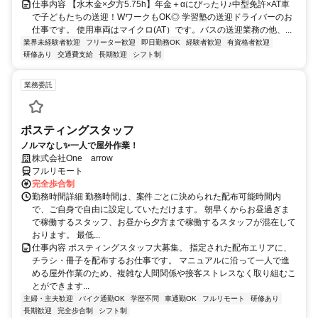
仕事内容 【水木金×夕方5.75h】年金＋αにぴったり♪中型免許×AT車
で子どもたちの送迎！WワークもOK◎ 学習塾の送迎ドライバーのお
仕事です。 使用車両はマイクロ(AT）です。バスの送迎業務の他、...
業界未経験者歓迎
フリーター歓迎
即日勤務OK
経験者歓迎
有資格者歓迎
研修あり
交通費支給
長期歓迎
シフト制
業務委託
ポスティングスタッフ
ノルマなし✨一人で屋外作業！
株式会社One arrow
フルリモート
完全歩合制
勤務時間詳細 勤務時間は、案件ごとに決められた配布可能時間内
で、ご自身で自由に設定していただけます。 朝早くからお昼過ぎま
で稼働するスタッフ、お昼から夕方まで稼働するスタッフが混在して
おります。 最低...
仕事内容 ポスティングスタッフ大募集。 指定された配布エリアに、
チラシ・冊子を配布するお仕事です。 マニュアルに沿って一人で進
める屋外作業のため、複雑な人間関係や接客ストレスなく取り組むこ
とができます...
主婦・主夫歓迎
バイク通勤OK
学歴不問
車通勤OK
フルリモート
研修あり
長期歓迎
完全歩合制
シフト制