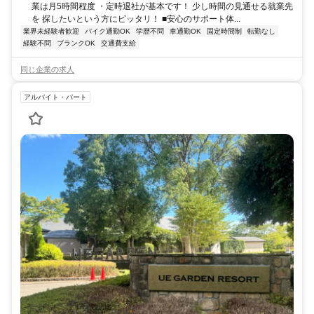
業は月5時間程度 ・定時退社が基本です！ 少し時間の見通せる就業先
を 探したいという方にピッタリ！ ■安心のサポート体...
業界未経験者歓迎
バイク通勤OK
学歴不問
車通勤OK
固定時間制
転勤なし
経験不問
ブランクOK
交通費支給
同じ企業の求人
アルバイト・パート