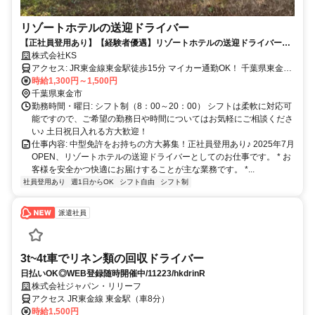
リゾートホテルの送迎ドライバー
【正社員登用あり】【経験者優遇】リゾートホテルの送迎ドライバー大
募集
株式会社KS
アクセス: JR東金線東金駅徒歩15分 マイカー通勤OK！ 千葉県東金市
時給1,300円～1,500円
八坂台１丁目８−１ UE GARDEN RESORT
千葉県東金市
勤務時間・曜日: シフト制（8：00～20：00） シフトは柔軟に対応可
能ですので、ご希望の勤務日や時間についてはお気軽にご相談くださ
い♪ ​土日祝日入れる方大歓迎！
仕事内容: 中型免許をお持ちの方大募集！正社員登用あり♪ 2025年7月
OPEN、リゾートホテルの送迎ドライバーとしてのお仕事です。 * お
客様を安全かつ快適にお届けすることが主な業務です。 *...
社員登用あり
週1日からOK
シフト自由
シフト制
派遣社員
3t~4t車でリネン類の回収ドライバー
日払いOK◎WEB登録随時開催中/11223/hkdrinR
株式会社ジャパン・リリーフ
アクセス JR東金線 東金駅（車8分）
時給1,500円