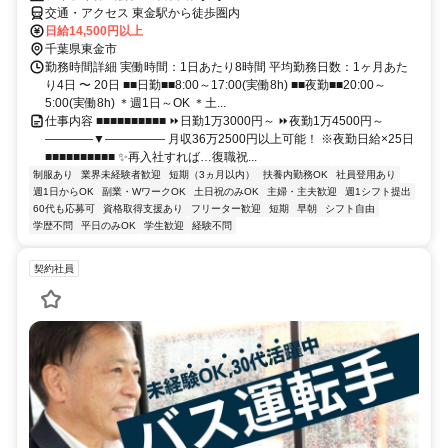
交通・アクセス 東金駅から徒歩圏内
日給14,500円以上
千葉県東金市
勤務時間詳細 実働時間：1日あたり8時間 平均勤務日数：1ヶ月あた
り4日 〜 20日 ■■日勤■■8:00～17:00(実働8h) ■■夜勤■■20:00～
5:00(実働8h) ＊週1日～OK ＊土...
仕事内容 ■■■■■■■■■■ ⏩日勤1万3000円～ ⏩夜勤1万4500円～
――――▼――――― 月収36万2500円以上可能！ ※夜勤日給×25日
■■■■■■■■■■ ✨再入社すれば…復職祝...
制服あり
業界未経験者歓迎
短期（3ヵ月以内）
扶養内勤務OK
社員登用あり
週1日からOK
副業・WワークOK
土日祝のみOK
主婦・主夫歓迎
週1シフト提出
60代も応募可
資格取得支援あり
フリーター歓迎
短期
早朝
シフト自由
学歴不問
平日のみOK
学生歓迎
経験不問
契約社員