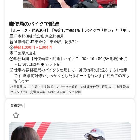
郵便局のバイクで配達
【ボーナス・昇給あり】【安定して働ける 】バイクで『想い』と『笑
顔』をつなぐお仕事してみませんか？
日本郵便株式会社 東金郵便局
通勤情報 JR東金線「東金駅」徒歩7分
時給1,360円～1,800円
千葉県東金市
勤務時間 【郵便物等の配達】バイク 7：50～16：50 (8H勤務) ◆ 月
～日 週5日勤務 ◆ シフト制
仕事内容 郵便局のバイクを使用して、郵便物等の配達をするお仕事
です ※ 事前研修やしっかりとしたサポートを行います 初めての方も
安心です
社員登用あり
主婦・主夫歓迎
フリーター歓迎
未経験者歓迎
研修あり
制服貸与
ブランクOK
交通費支給
駅近5分以内
シフト制
業務委託