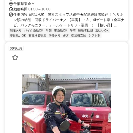
千葉県東金市
勤務時間 01:00～10:00
仕事内容 日払いOK！弊社スタッフ活躍中★配送経験者歓迎！ ＼リネ
ン類の納品・回収ドライバー★／ 【車両】 ・3t、4tゲート車（全車ナ
ビ、バックモニター、テールゲートリフト装備！） 【扱い品】...
制服あり
バイク通勤OK
早朝
車通勤OK
午前
経験者歓迎
週払いOK
即日払いOK
有資格者歓迎
研修あり
夕方
交通費支給
シフト制
契約社員