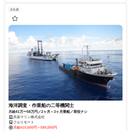
正社員
海洋調査・作業船の二等機関士
月給41万〜58万円／2ヶ月～3ヶ月乗船／荷役ナシ
共栄マリン株式会社
フルリモート
月給410,000円～580,000円