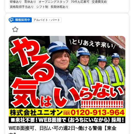
研修あり
育休あり
オープニングスタッフ
70代も応募可
交通費支給
資格取得手当あり
シフト制
長期休暇あり
アルバイト・パート
WEB面接可、日払い可の週2日~働ける警備【東金