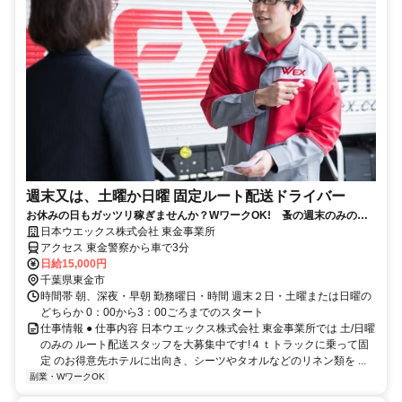
週末又は、土曜か日曜 固定ルート配送ドライバー
お休みの日もガッツリ稼ぎませんか？WワークOK! 蚤の週末のみのル
ート配送スタッフ募集。
日本ウエックス株式会社 東金事業所
アクセス 東金警察から車で3分
日給15,000円
千葉県東金市
時間帯 朝、深夜・早朝 勤務曜日・時間 週末２日・土曜または日曜の
どちらか 0：00から3：00ごろまでのスタート
仕事情報 ● 仕事内容 日本ウエックス株式会社 東金事業所では 土/日曜
のみの ルート配送スタッフを大募集中です!４ｔトラックに乗って固
定 のお得意先ホテルに出向き、シーツやタオルなどのリネン類を ...
副業・WワークOK