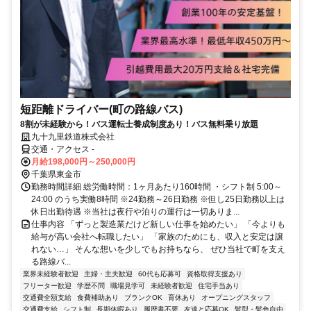
短距離ドライバー(町の路線バス)
8割が未経験から！バス運転士養成制度あり！バス無料乗り放題
九十九里鉄道株式会社
交通・アクセス -
月給198,000円～250,000円
千葉県東金市
勤務時間詳細 総労働時間：1ヶ月あたり160時間 ・シフト制 5:00～
24:00 のうち実働8時間 ※24勤務～26日勤務 ※但し25日勤務以上は
休日出勤待遇 ※当社は夜行や泊りの運行は一切ありま...
仕事内容 「ずっと製造業だけど新しい仕事を始めたい」 「今よりも
給与が高い会社へ転職したい」 「家族のためにも、収入と安定は譲
れない…」 そんな想いを少しでもお持ちなら、 ぜひ当社で町を支え
る路線バ...
業界未経験者歓迎
主婦・主夫歓迎
60代も応募可
資格取得支援あり
フリーター歓迎
学歴不問
職場見学可
未経験者歓迎
住宅手当あり
交通費全額支給
食費補助あり
ブランクOK
育休あり
オープニングスタッフ
交通費支給
シフト制
長期休暇あり
履歴書不要
友達と応募OK
髪型・髪色自由