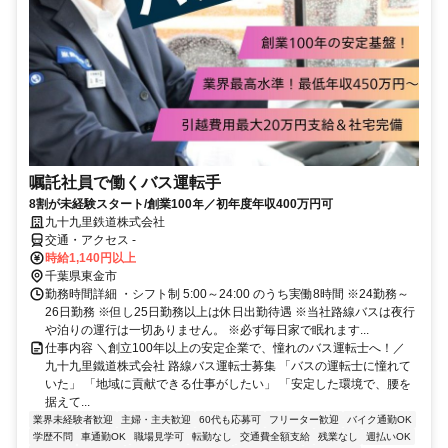
嘱託社員で働くバス運転手
8割が未経験スタート/創業100年／初年度年収400万円可
九十九里鉄道株式会社
交通・アクセス -
時給1,140円以上
千葉県東金市
勤務時間詳細 ・シフト制 5:00～24:00 のうち実働8時間 ※24勤務～
26日勤務 ※但し25日勤務以上は休日出勤待遇 ※当社路線バスは夜行
や泊りの運行は一切ありません。 ※必ず毎日家で眠れます...
仕事内容 ＼創立100年以上の安定企業で、憧れのバス運転士へ！／
九十九里鐵道株式会社 路線バス運転士募集 「バスの運転士に憧れて
いた」 「地域に貢献できる仕事がしたい」 「安定した環境で、腰を
据えて...
業界未経験者歓迎
主婦・主夫歓迎
60代も応募可
フリーター歓迎
バイク通勤OK
学歴不問
車通勤OK
職場見学可
転勤なし
交通費全額支給
残業なし
週払いOK