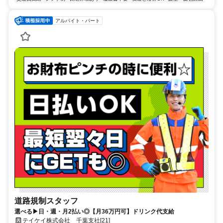
アルバイト・パート
道路規制スタッフ
選べる▶日・週・月2払い◎【月36万円可】ドリンク代支給
テイケイ株式会社 千葉支社[21]