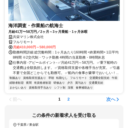
海洋調査・作業船の航海士
月給41万〜58万円／2ヶ月～3ヶ月乗船・1ヶ月休暇
共栄マリン株式会社
フルリモート
月給410,000円～580,000円
勤務時間詳細 総労働時間：1ヶ月あたり160時間 <終業時間> 1日平均
8時間 ※2交代制・ワッチ勤務 4時間の当直勤務・8時間休息
仕事内容 -アピールポイント- ✅月給41万円～58万円。 ✅乗下船時の
交通費は全額負担します。 ✅資格取得支援や各種手当が充実。 ✅引越
不要で全国どこからでも勤務可。 ✅船内の食事が豪華でおいしい！...
制服あり
資格取得支援あり
早朝
転勤なし
フルリモート
交通費全額支給
午前
経験者歓迎
夜間
有資格者歓迎
研修あり
夕方
賞与あり
交通費支給
まかないあり
資格取得手当あり
シフト制
深夜
食事補助あり
前へ
次へ
1
2
この条件の新着求人を受け取る
千葉県 / 東金駅