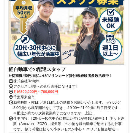
軽自動車での配達スタッフ
✨初期費用0円/日払い/ガソリンカード貸付/未経験者多数活躍中！
株式会社Relight
アクセス: 現場への直行直帰になります!
月給300,000円～700,000円
千葉県東金市
勤務時間・曜日: ✅週1日以上の勤務をお願いいたします。 ✅7:00 or
8:00頃から就業開始をして頂き、 19:00〜21:00頃に終了目安です。
※配達が終わり次第就業終了になりますが、上記...
仕事内容: 【20代〜40代中心に幅広い年代が多数活躍中！】 ネット通
販（Amazon、ZOZO、楽天等）の小物を軽自動車で配送するお仕事
です。 扱う荷物は軽くて小さいものが中心！ エリアも担当地域...