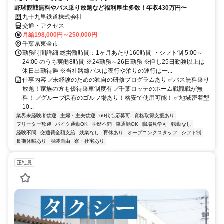
野球観戦無料やバス乗り放題など福利厚生多数！年収430万円〜
九十九里鉄道株式会社
交通・アクセス -
月給198,000円～250,000円
千葉県東金市
勤務時間詳細 総労働時間：1ヶ月あたり160時間 ・シフト制 5:00～
24:00 のうち実働8時間 ※24勤務～26日勤務 ※但し25日勤務以上は
休日出勤待遇 ※当社路線バスは夜行や泊りの運行は一...
仕事内容 ✅未経験のための独自の研修プログラムあり ✅バス無料乗り
放題！家族の方も優待乗車制度有 ✅千葉ロッテのホーム戦観戦が無
料！ ✅グループ保有のゴルフ場あり！格安で使用可能！ ✅地域密着型
10...
業界未経験者歓迎
主婦・主夫歓迎
60代も応募可
資格取得支援あり
フリーター歓迎
バイク通勤OK
学歴不問
車通勤OK
職場見学可
転勤なし
経験不問
交通費全額支給
残業なし
育休あり
オープニングスタッフ
シフト制
長期休暇あり
服装自由
寮・社宅あり
正社員