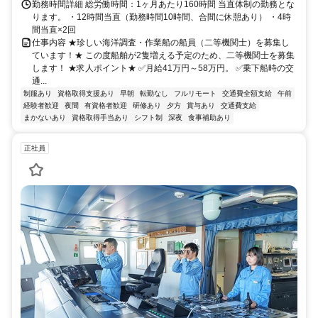
勤務時間詳細 総労働時間：1ヶ月あたり160時間 当直体制の勤務とな
ります。 ・12時間当直（勤務時間10時間、合間に休憩あり） ・4時
間当直×2回
仕事内容 ★珍しい海洋調査・作業船の船員（二等機関士）を募集し
ています！★ この度船舶が2隻増える予定のため、二等機関士を募集
します！ ★求人ポイント★ ✅月給41万円～58万円。 ✅乗下船時の交
通...
制服あり
資格取得支援あり
早朝
転勤なし
フルリモート
交通費全額支給
午前
経験者歓迎
夜間
有資格者歓迎
研修あり
夕方
賞与あり
交通費支給
まかないあり
資格取得手当あり
シフト制
深夜
食事補助あり
正社員