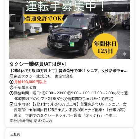
タクシー乗務員/AT限定可
【2勤1休で月収40万以上可】普通免許でOK！シニア、女性活躍中★年
間休日125日★入力不要の楽々ナビ配車♪
南総タクシー株式会社 東金営業所
月給193,800円以上
千葉県東金市
勤務時間・曜日: ①7:00～23:00 ②9:00～1:00 ※7:00～2:00の間で週
40時間以下のシフト制 ※変形労働時間制(1ヵ月単位で設定)
仕事内容: 【2勤1休で月収40万以上可】普通免許でOK！シニア、女
性活躍中★年間休日125日★入力不要の楽々ナビ配車♪ 【仕事内容】
東金、大網でのタクシードライバー業務 『楽々走行』 全車...
変形労働時間制
駅近5分以内
正社員