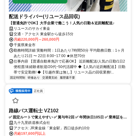
配送ドライバー(リユース品回収)
【普通免許でOK】大手企業で働こう！人気の日勤＆近距離配送♪
リユースのサカイ東金
交通・アクセス 東金駅から徒歩15分
月給220,000円～260,000円
千葉県東金市
勤務時間詳細 実働時間：1日あたり7時間50分 平均勤務日数：1ヶ月
あたり21日 〜 22日 8:00~17:00 ★休憩70分
仕事内容 【普通自動車免許で応募OK】 近距離配送/人気の日勤/1日2
便程度/未経験者歓迎/20代~50代活躍中 ◆【人気の近距離配送】日勤
帯で安定勤務! ◆【引越作業は無し】リユース品の回収業務!...
固定時間制
研修あり
交通費支給
履歴書不要
正社員
路線バス運転士 VZ102
✅ 固定ルートで覚えやすい ✅ 賞与年2回 ✅ 年間休日105日 ✅ 乗車証を本
人＋家族に支給 ✅ 養成制度あり
九十九里鉄道株式会社
アクセス: JR東金線「東金駅」西口徒歩約10分
月給197,600円以上