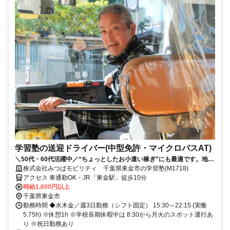
学習塾の送迎ドライバー(中型免許・マイクロバスAT)
＼50代・60代活躍中／“ちょっとしたお小遣い稼ぎ”にも最適です。地域
の移動を支える“ちょうどいい”働き方が叶います。
株式会社みつばモビリティ 千葉県東金市の学習塾(M1718)
アクセス 車通勤OK・JR「東金駅」徒歩10分
時給1,600円以上
千葉県東金市
勤務時間 ◆水木金／週3日勤務（シフト固定） 15:30～22:15 (実働
5.75h) ※休憩1h ※学校長期休暇中は 8:30から月火のスポット運行あ
り ※祝日勤務あり