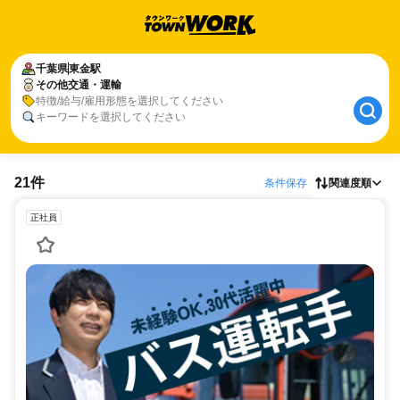
千葉県
東金駅
その他交通・運輸
特徴/給与/雇用形態を選択してください
キーワードを選択してください
21件
条件保存
関連度順
正社員