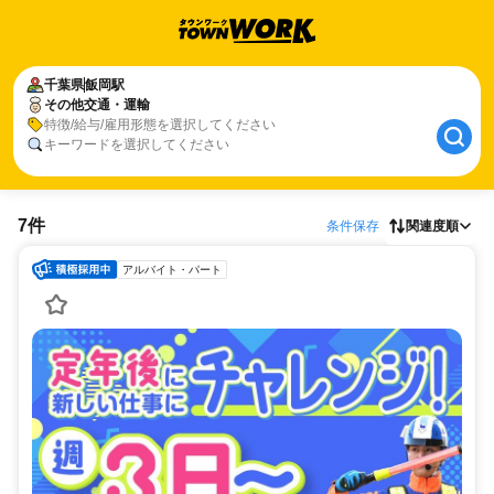
千葉県
飯岡駅
その他交通・運輸
特徴/給与/雇用形態を選択してください
キーワードを選択してください
7件
条件保存
関連度順
アルバイト・パート