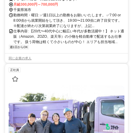
月給300,000円～700,000円
千葉県旭市
勤務時間・曜日: ✅週1日以上の勤務をお願いいたします。 ✅7:00 or
8:00頃から就業開始をして頂き、 19:00〜21:00頃に終了目安です。
※配達が終わり次第就業終了になりますが、上記...
仕事内容: 【20代〜40代中心に幅広い年代が多数活躍中！】 ネット通
販（Amazon、ZOZO、楽天等）の小物を軽自動車で配送するお仕事
です。 扱う荷物は軽くて小さいものが中心！ エリアも担当地域...
週1日からOK
同じ企業の求人
正社員