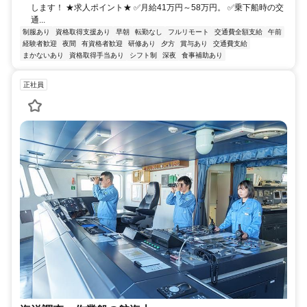
します！ ★求人ポイント★ ✅月給41万円～58万円。 ✅乗下船時の交
通...
制服あり
資格取得支援あり
早朝
転勤なし
フルリモート
交通費全額支給
午前
経験者歓迎
夜間
有資格者歓迎
研修あり
夕方
賞与あり
交通費支給
まかないあり
資格取得手当あり
シフト制
深夜
食事補助あり
正社員