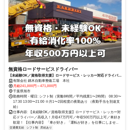
無資格ロードサービスドライバー
【未経験OK／資格取得支援】ロードサービス・レッカー対応ドライバー
／高収入！月収47万円可／年収500万円以上可／車好き歓迎！
有限会社 鏑木自動車整備工場 本社
月給241,000円～471,000円
千葉県旭市
勤務時間・曜日: シフト制（実働8時間／平均残業1〜2時間） 08:30〜
17:30 13:00〜21:00 ※月1〜2回程度の夜勤あり （夜勤手当を別途支
給）
仕事内容: 【未経験OK／資格取得支援】ロードサービス・レッカー対
応ドライバー／高収入！月収47万円可／年収500万円以上可／車好き
歓迎！ 【仕事内容】 「車が好き」「運転が好き」を仕事にしませ...
交通費支給
シフト制
昇給あり