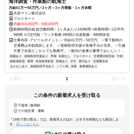
海洋調査・作業船の航海士
月給41万〜58万円／2ヶ月～3ヶ月乗船・1ヶ月休暇
共栄マリン株式会社
フルリモート
月給410,000円～580,000円
勤務時間詳細 総労働時間：1ヶ月あたり160時間 <終業時間> 1日平均
8時間 ※2交代制・ワッチ勤務 4時間の当直勤務・8時間休息
仕事内容 -アピールポイント- ✅月給41万円～58万円。 ✅乗下船時の
交通費は全額負担します。 ✅資格取得支援や各種手当が充実。 ✅引越
不要で全国どこからでも勤務可。 ✅船内の食事が豪華でおいしい！...
制服あり
資格取得支援あり
早朝
転勤なし
フルリモート
交通費全額支給
午前
経験者歓迎
夜間
有資格者歓迎
研修あり
夕方
賞与あり
交通費支給
まかないあり
資格取得手当あり
シフト制
深夜
食事補助あり
前へ
次へ
1
この条件の新着求人を受け取る
千葉県 / 飯岡駅
その他交通・運輸
「LINEで受け取る」では、新着求人のほか、おすすめ情報なども配信しま
す。
詳しくはこちら