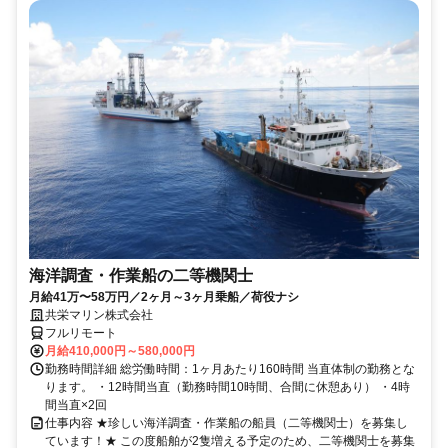
海洋調査・作業船の二等機関士
月給41万〜58万円／2ヶ月～3ヶ月乗船／荷役ナシ
共栄マリン株式会社
フルリモート
月給410,000円～580,000円
勤務時間詳細 総労働時間：1ヶ月あたり160時間 当直体制の勤務とな
ります。 ・12時間当直（勤務時間10時間、合間に休憩あり） ・4時
間当直×2回
仕事内容 ★珍しい海洋調査・作業船の船員（二等機関士）を募集し
ています！★ この度船舶が2隻増える予定のため、二等機関士を募集