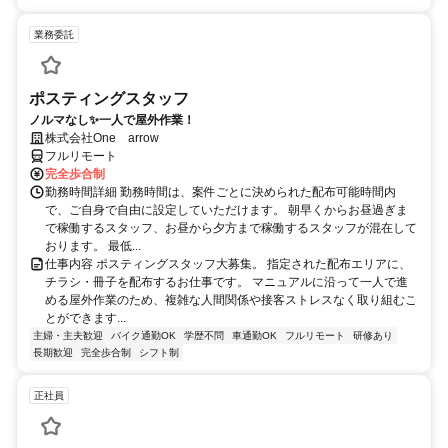
業務委託
ポスティングスタッフ
ノルマなし✨一人で屋外作業！
株式会社One arrow
フルリモート
完全歩合制
勤務時間詳細 勤務時間は、案件ごとに決められた配布可能時間内
で、ご自身で自由に設定していただけます。 朝早くからお昼過ぎま
で稼働するスタッフ、お昼から夕方まで稼働するスタッフが混在して
おります。 最低...
仕事内容 ポスティングスタッフ大募集。 指定された配布エリアに、
チラシ・冊子を配布するお仕事です。 マニュアルに沿って一人で進
める屋外作業のため、複雑な人間関係や接客ストレスなく取り組むこ
とができます...
主婦・主夫歓迎
バイク通勤OK
学歴不問
車通勤OK
フルリモート
研修あり
長期歓迎
完全歩合制
シフト制
正社員