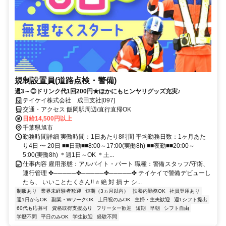
規制設置員(道路点検・警備)
週3～◎ドリンク代1回200円★ほかにもヒンヤリグッズ充実♪
テイケイ株式会社 成田支社[097]
交通・アクセス 飯岡駅周辺/直行直帰OK
日給14,500円以上
千葉県旭市
勤務時間詳細 実働時間：1日あたり8時間 平均勤務日数：1ヶ月あた
り4日 〜 20日 ■■日勤■■8:00～17:00(実働8h) ■■夜勤■■20:00～
5:00(実働8h) ＊週1日～OK ＊土...
仕事内容 雇用形態：アルバイト・パート 職種：警備スタッフ/守衛、
運行管理 ✤─────✤─────✤─────✤ テイケイで警備デビューし
たら、 いいことたくさん!! ⭐ 絶 対 損 ナ シ...
制服あり
業界未経験者歓迎
短期（3ヵ月以内）
扶養内勤務OK
社員登用あり
週1日からOK
副業・WワークOK
土日祝のみOK
主婦・主夫歓迎
週1シフト提出
60代も応募可
資格取得支援あり
フリーター歓迎
短期
早朝
シフト自由
学歴不問
平日のみOK
学生歓迎
経験不問