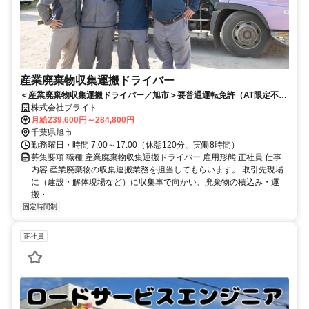
産業廃棄物収集運搬ドライバー
＜産業廃棄物収集運搬ドライバー／旭市＞要普通運転免許（AT限定不
可）／未経験OK／重機免許取得者優遇
株式会社ブライト
月給239,600円～284,800円
千葉県旭市
勤務曜日・時間 7:00～17:00（休憩120分、実働8時間）
募集要項 職種 産業廃棄物収集運搬ドライバー 雇用形態 正社員 仕事
内容 産業廃棄物の収集運搬業務を担当してもらいます。 取引先現場
に（建設・解体現場など）に収集車で向かい、廃棄物の積込み・運
搬・...
固定時間制
正社員