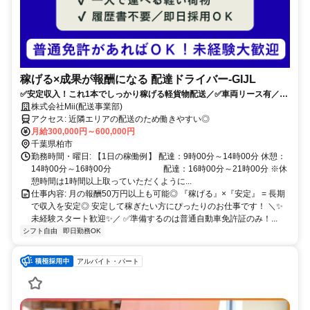
稼げる×成果が報酬になる 配達ドライバー-GIJL
✅安定収入！これ1本でしっかり稼げる軽貨物配送／✅車両リース有／✅
普通免許があれば誰でもスタート可能
株式会社Mii(配送事業部)
アクセス: 近隣エリアの配送のため働きやすい◎
月給300,000円～600,000円
千葉県柏市
勤務時間・曜日: 【1日の稼働例】 配達：9時00分～14時00分 休憩：
14時00分～16時00分 配達：16時00分～21時00分 ※休
憩時間は1時間以上取っていただくように...
仕事内容: 月の報酬50万円以上も可能◎ 『稼げる』×『安定』 = 長期
で収入を安定◎ 安定して稼ぎたい方にぴったりのお仕事です！ ＼✨
未経験スタート歓迎✨／ ✅準備するのは普通自動車免許証のみ！...
シフト自由
即日勤務OK
アルバイト・パート