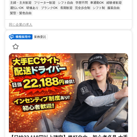
主婦・主夫歓迎
フリーター歓迎
シフト自由
学歴不問
車通勤OK
経験者歓迎
週払いOK
研修あり
ブランクOK
長期歓迎
完全歩合制
シフト制
服装自由
髪型・髪色自由
同じ企業の求人
業務委託