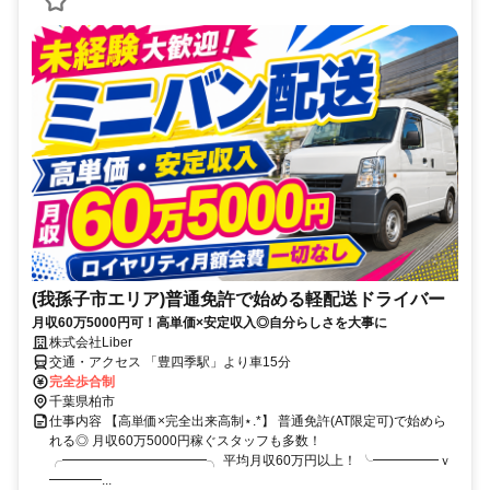
(我孫子市エリア)普通免許で始める軽配送ドライバー
月収60万5000円可！高単価×安定収入◎自分らしさを大事に
株式会社Liber
交通・アクセス 「豊四季駅」より車15分
完全歩合制
千葉県柏市
仕事内容 【高単価×完全出来高制⋆.*】 普通免許(AT限定可)で始めら
れる◎ 月収60万5000円稼ぐスタッフも多数！
╭━━━━━━━━━━━╮ 平均月収60万円以上！ ╰━━━━━ｖ
━━━━...