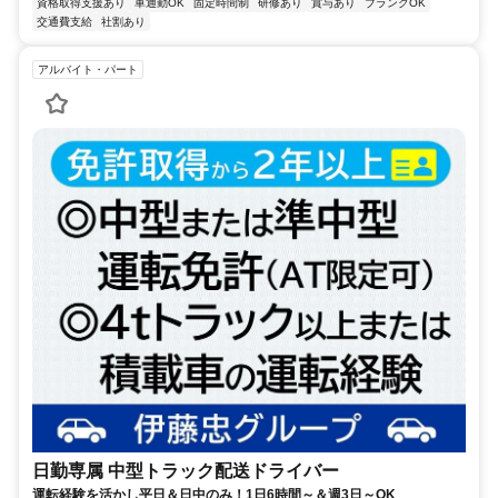
資格取得支援あり
車通勤OK
固定時間制
研修あり
賞与あり
ブランクOK
交通費支給
社割あり
アルバイト・パート
日勤専属 中型トラック配送ドライバー
運転経験を活かし平日＆日中のみ！1日6時間～＆週3日～OK