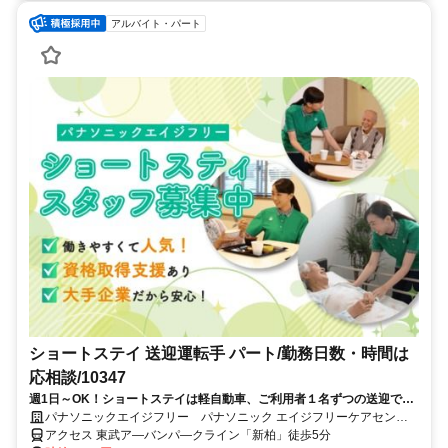
アルバイト・パート
ショートステイ 送迎運転手 パート/勤務日数・時間は
応相談/10347
週1日～OK！ショートステイは軽自動車、ご利用者１名ずつの送迎で
す。ゆっくり丁寧な運転ができる方歓迎！勤務日数や勤務時間のご相談
パナソニックエイジフリー パナソニック エイジフリーケアセンタ
も可能ですので、空き時間にご勤務頂けます。
ー柏豊住・ショートステイ
アクセス 東武ア―バンパ―クライン「新柏」徒歩5分