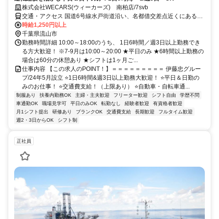
株式会社WECARS(ウィーカーズ) 南柏店/7svb
交通・アクセス 国道6号線水戸街道沿い、名都借交差点近くにある店
舗です。
時給1,250円以上
千葉県流山市
勤務時間詳細 10:00～18:00のうち、 1日6時間／週3日以上勤務でき
る方大歓迎！ ※7-9月は10:00～20:00 ★平日のみ ★6時間以上勤務の
場合は60分の休憩あり ★シフトは1ヶ月ご...
仕事内容 【この求人のPOINT！】＝＝＝＝＝＝＝＝＝ 伊藤忠グルー
プ/24年5月設立 ⭐1日6時間&週3日以上勤務大歓迎！ ⭐平日＆日勤の
みのお仕事！ ⭐交通費支給！（上限あり） ⭐自動車・自転車通...
制服あり
扶養内勤務OK
主婦・主夫歓迎
フリーター歓迎
シフト自由
学歴不問
車通勤OK
職場見学可
平日のみOK
転勤なし
経験者歓迎
有資格者歓迎
月1シフト提出
研修あり
ブランクOK
交通費支給
長期歓迎
フルタイム歓迎
週2・3日からOK
シフト制
正社員