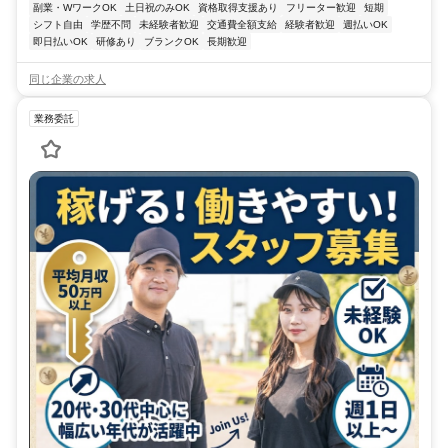
副業・WワークOK
土日祝のみOK
資格取得支援あり
フリーター歓迎
短期
シフト自由
学歴不問
未経験者歓迎
交通費全額支給
経験者歓迎
週払いOK
即日払いOK
研修あり
ブランクOK
長期歓迎
同じ企業の求人
業務委託