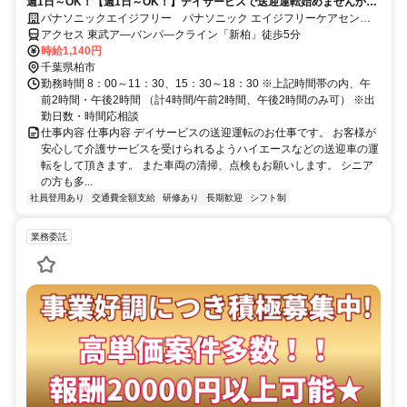
週1日～OK！【週1日～OK！】デイサービスで送迎運転始めませんか？
勤務日数や勤務時間のご相談も可能ですので、空き時間にご勤務頂けま
パナソニックエイジフリー パナソニック エイジフリーケアセンタ
す。
ー柏豊住・デイサービス
アクセス 東武ア―バンパ―クライン「新柏」徒歩5分
時給1,140円
千葉県柏市
勤務時間 8：00～11：30、15：30～18：30 ※上記時間帯の内、午
前2時間・午後2時間 （計4時間/午前2時間、午後2時間のみ可） ※出
勤日数・時間応相談
仕事内容 仕事内容 デイサービスの送迎運転のお仕事です。 お客様が
安心して介護サービスを受けられるようハイエースなどの送迎車の運
転をして頂きます。 また車両の清掃、点検もお願いします。 シニア
の方も多...
社員登用あり
交通費全額支給
研修あり
長期歓迎
シフト制
業務委託