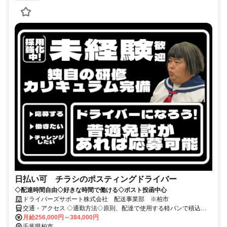
日払い可 チラシのポスティングドライバー
◇配達時間自由◇好きな時間で働ける◇ポスト投函中心
ドライバーズサポート株式会社 配送事業部 ※柏市
交通・アクセス ◇通勤方法◇原則、配達で使用する軽バンで積込地
まで行って頂く直行直帰スタイルです。
月給256,000円～384,000円
千葉県柏市