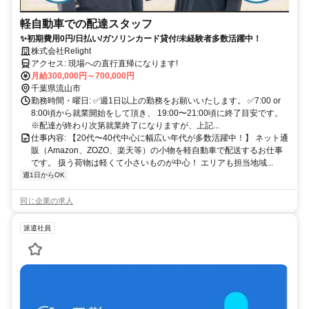
軽自動車での配達スタッフ
✨初期費用0円/日払い/ガソリンカード貸付/未経験者多数活躍中！
株式会社Relight
アクセス: 現場への直行直帰になります!
月給300,000円～700,000円
千葉県流山市
勤務時間・曜日: ✅週1日以上の勤務をお願いいたします。 ✅7:00 or
8:00頃から就業開始をして頂き、 19:00〜21:00頃に終了目安です。
※配達が終わり次第就業終了になりますが、上記...
仕事内容: 【20代〜40代中心に幅広い年代が多数活躍中！】 ネット通
販（Amazon、ZOZO、楽天等）の小物を軽自動車で配送するお仕事
です。 扱う荷物は軽くて小さいものが中心！ エリアも担当地域...
週1日からOK
同じ企業の求人
派遣社員