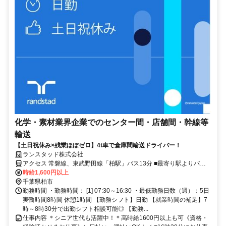
化学・素材業界企業でのセンター間・店舗間・幹線等
輸送
【土日祝休み×残業ほぼゼロ】4t車で倉庫間輸送ドライバー！
ランスタッド株式会社
アクセス 常磐線、東武野田線「柏駅」バス13分 ■最寄り駅よりバス
13分◎ ■バイク通勤OK！バス停目の前です◎
時給1,600円以上
千葉県柏市
勤務時間 ・勤務時間： [1] 07:30～16:30 ・最低勤務日数（週）：5日
実働時間8時間 休憩1時間 【勤務シフト】日勤 【就業時間の補足】7
時～8時30分で出勤シフト相談可能◎ 【勤務...
仕事内容 ＊シニア世代も活躍中！＊高時給1600円以上も可《資格・