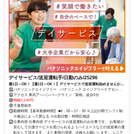
デイサービス/送迎運転手/日勤のみ/25296
週1日～OK！【週1日～OK！】デイサービスで送迎運転始めませんか？
勤務日数や勤務時間のご相談も可能ですので、空き時間にご勤務頂けま
パナソニックエイジフリー パナソニック エイジフリーケアセンタ
す。
ー柏豊住・デイサービス
アクセス 東武ア―バンパ―クライン「新柏」徒歩5分
時給1,140円
千葉県柏市
勤務時間 【基本勤務時間】 ■8：30～17：30 ※上記の間でシフト制
※拠点によって異なる ※出勤日数・時間応相談
仕事内容 仕事内容 デイサービスの送迎運転のお仕事です。 お客様が
安心して介護サービスを受けられるようハイエースなどの送迎車の運
転をして頂きます。 また車両の清掃、点検もお願いします。 シニア