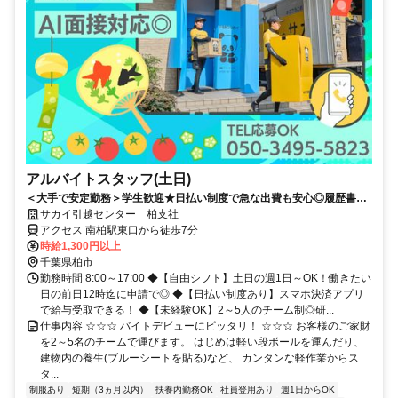
アルバイトスタッフ(土日)
＜大手で安定勤務＞学生歓迎★日払い制度で急な出費も安心◎履歴書不
要！
サカイ引越センター 柏支社
アクセス 南柏駅東口から徒歩7分
時給1,300円以上
千葉県柏市
勤務時間 8:00～17:00 ◆【自由シフト】土日の週1日～OK！働きたい
日の前日12時迄に申請で◎ ◆【日払い制度あり】スマホ決済アプリ
で給与受取できる！ ◆【未経験OK】2～5人のチーム制◎研...
仕事内容 ☆☆☆ バイトデビューにピッタリ！ ☆☆☆ お客様のご家財
を2～5名のチームで運びます。 はじめは軽い段ボールを運んだり、
建物内の養生(ブルーシートを貼る)など、 カンタンな軽作業からス
タ...
制服あり
短期（3ヵ月以内）
扶養内勤務OK
社員登用あり
週1日からOK