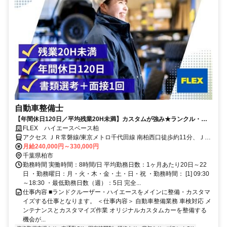
自動車整備士
【年間休日120日／平均残業20H未満】カスタムが強み★ランクル・ハ
イエースの整備士募集中！
FLEX ハイエースベース柏
アクセス ＪＲ常磐線/東京メトロ千代田線 南柏西口徒歩約11分、ＪＲ
常磐線/東京メトロ千代田線 柏南口徒歩約23分
月給240,000円～330,000円
千葉県柏市
勤務時間 実働時間：8時間/日 平均勤務日数：1ヶ月あたり20日～22
日 ・勤務曜日：月・火・木・金・土・日・祝 ・勤務時間： [1] 09:30
～18:30 ・最低勤務日数（週）：5日 完全...
仕事内容 ■ランドクルーザー・ハイエースをメインに整備・カスタマ
イズする仕事となります。 ＜仕事内容＞ 自動車整備業務 車検対応 メ
ンテナンスとカスタマイズ作業 オリジナルカスタムカーを整備する
機会が...