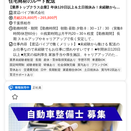
住宅商材のルート配送
【業界トップクラス企業】年休120日以上＆土日祝休み！未経験から大
手企業でキャリアアップを目指せる！
渡辺パイプ株式会社
月給229,400円～265,800円
千葉県柏市
勤務時間・期間 【勤務時間】 朝勤 昼勤 夕勤 8：30～17：30 （実働8
時間/休憩60分） ※残業時間は月平均20～30ｈ程度 【勤務期間】 長
期 スキルアップやキャリアアップで長く安定して...
仕事内容 【渡辺パイプで働くメリット】 ■未経験から働ける 配送の
お仕事なので未経験でもお仕事に慣れやすいです！ ■年間休日120日
以上 ■充実の福利厚生 家族手当や厚生施設、キャリアアップのた...
業界未経験者歓迎
長期
産休・育休取得実績あり
学歴不問
車通勤OK
固定時間制
経験者歓迎
研修あり
社会保険完備
賞与あり
ブランクOK
育休あり
交通費支給
日中
長期歓迎
家庭都合休OK
土日祝休み
賞与年2回あり
育児サポートあり
正社員