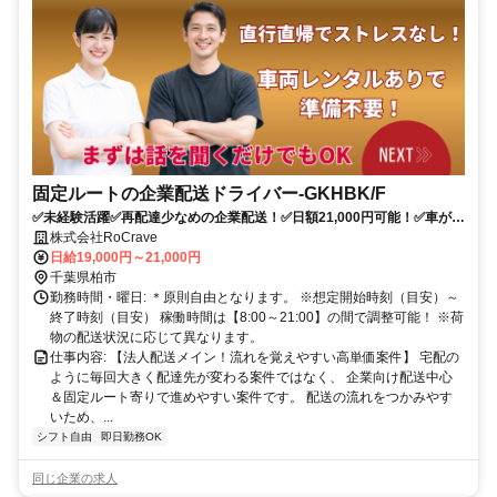
固定ルートの企業配送ドライバー-GKHBK/F
✅未経験活躍✅再配達少なめの企業配送！✅日額21,000円可能！✅車がな
くても始めやすい高単価案件！
株式会社RoCrave
日給19,000円～21,000円
千葉県柏市
勤務時間・曜日: ＊原則自由となります。 ※想定開始時刻（目安）～
終了時刻（目安） 稼働時間は【8:00～21:00】の間で調整可能！ ※荷
物の配送状況に応じて異なります。
仕事内容: 【法人配送メイン！流れを覚えやすい高単価案件】 宅配の
ように毎回大きく配達先が変わる案件ではなく、 企業向け配送中心
＆固定ルート寄りで進めやすい案件です。 配送の流れをつかみやす
いため、...
シフト自由
即日勤務OK
同じ企業の求人