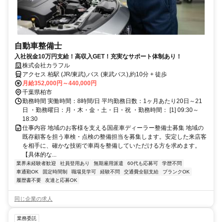
自動車整備士
入社祝金10万円支給！高収入GET！充実なサポート体制あり！
株式会社カラフル
アクセス 柏駅 (JR/東武),バス (東武バス),約10分 + 徒歩
月給352,000円～440,000円
千葉県柏市
勤務時間 実働時間：8時間/日 平均勤務日数：1ヶ月あたり20日～21
日 ・勤務曜日：月・木・金・土・日・祝 ・勤務時間： [1] 09:30～
18:30
仕事内容 地域のお客様を支える国産車ディーラー整備士募集 地域の
既存顧客を担う車検・点検の整備担当を募集します。安定した来店客
を相手に、確かな技術で車両を整備していただける方を求めます。
【具体的な...
業界未経験者歓迎
社員登用あり
無期雇用派遣
60代も応募可
学歴不問
車通勤OK
固定時間制
職場見学可
経験不問
交通費全額支給
ブランクOK
履歴書不要
友達と応募OK
同じ企業の求人
業務委託