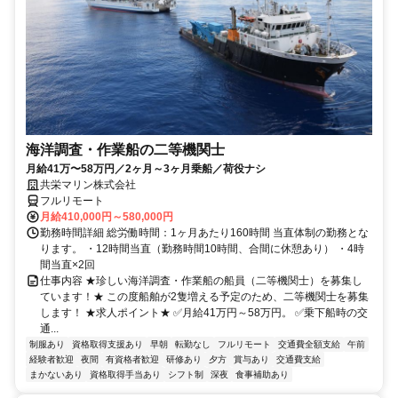
海洋調査・作業船の二等機関士
月給41万〜58万円／2ヶ月～3ヶ月乗船／荷役ナシ
共栄マリン株式会社
フルリモート
月給410,000円～580,000円
勤務時間詳細 総労働時間：1ヶ月あたり160時間 当直体制の勤務とな
ります。 ・12時間当直（勤務時間10時間、合間に休憩あり） ・4時
間当直×2回
仕事内容 ★珍しい海洋調査・作業船の船員（二等機関士）を募集し
ています！★ この度船舶が2隻増える予定のため、二等機関士を募集
します！ ★求人ポイント★ ✅月給41万円～58万円。 ✅乗下船時の交
通...
制服あり
資格取得支援あり
早朝
転勤なし
フルリモート
交通費全額支給
午前
経験者歓迎
夜間
有資格者歓迎
研修あり
夕方
賞与あり
交通費支給
まかないあり
資格取得手当あり
シフト制
深夜
食事補助あり