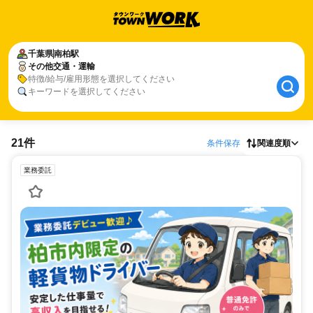
千葉県
南柏駅
その他交通・運輸
特徴/給与/雇用形態を選択してください
キーワードを選択してください
21件
条件保存
関連度順
業務委託