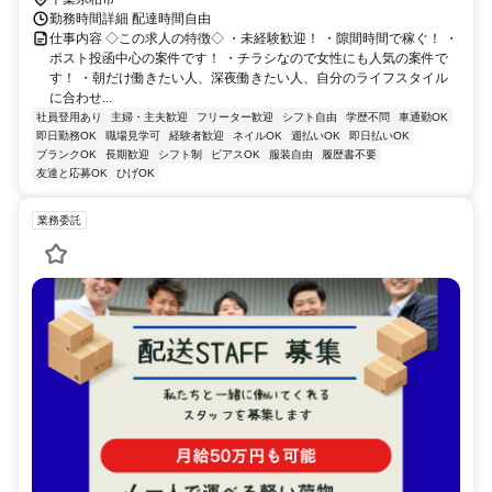
勤務時間詳細 配達時間自由
仕事内容 ◇この求人の特徴◇ ・未経験歓迎！ ・隙間時間で稼ぐ！ ・
ポスト投函中心の案件です！ ・チラシなので女性にも人気の案件で
す！ ・朝だけ働きたい人、深夜働きたい人、自分のライフスタイル
に合わせ...
社員登用あり
主婦・主夫歓迎
フリーター歓迎
シフト自由
学歴不問
車通勤OK
即日勤務OK
職場見学可
経験者歓迎
ネイルOK
週払いOK
即日払いOK
ブランクOK
長期歓迎
シフト制
ピアスOK
服装自由
履歴書不要
友達と応募OK
ひげOK
業務委託