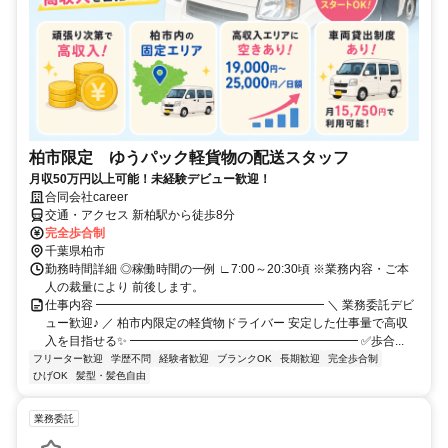
柏市限定 ゆうパック軽貨物の配送スタッフ
月収50万円以上可能！未経験デビュー歓迎！
合同会社career
交通・アクセス 新柏駅から徒歩8分
完全歩合制
千葉県柏市
勤務時間詳細 ◎稼働時間の一例 ∟7:00～20:30頃 ※業務内容・ご本
人の裁量により 前後します。
仕事内容 ━━━━━━━━━━━━━━━━━━━ ＼ 業務委託デビ
ュー歓迎♪ ／ 柏市内限定の軽貨物ドライバー 安定した仕事量で高収
入を目指せる✨ ━━━━━━━━━━━━━━━━━━━ ✅歩合...
フリーター歓迎
学歴不問
経験者歓迎
ブランクOK
長期歓迎
完全歩合制
ひげOK
髪型・髪色自由
業務委託