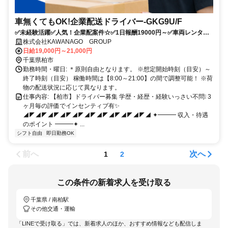
車無くてもOK!企業配送ドライバー-GKG9U/F
✅未経験活躍✅人気！企業配案件☆✅1日報酬19000円～✅車両レンタル
ありですぐにスタート✅即日稼働ご相談ください！
株式会社KAWANAGO GROUP
日給19,000円～21,000円
千葉県柏市
勤務時間・曜日: ＊原則自由となります。 ※想定開始時刻（目安）～
終了時刻（目安） 稼働時間は【8:00～21:00】の間で調整可能！ ※荷
物の配送状況に応じて異なります。
仕事内容: 【柏市】ドライバー募集 学歴・経歴・経験いっさい不問❕ 3
ヶ月毎の評価でインセンティブ有✨
◢◤◢◤◢◤◢◤◢◤◢◤◢◤◢◤◢◤◢◤◢ ✦━━━ 収入・待遇
のポイント ━━━✦ ...
シフト自由
即日勤務OK
前へ
次へ
1
2
この条件の新着求人を受け取る
千葉県 / 南柏駅
その他交通・運輸
「LINEで受け取る」では、新着求人のほか、おすすめ情報なども配信しま