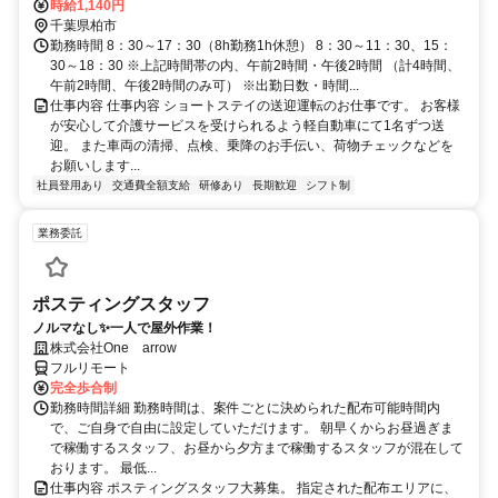
時給1,140円
千葉県柏市
勤務時間 8：30～17：30（8h勤務1h休憩） 8：30～11：30、15：
30～18：30 ※上記時間帯の内、午前2時間・午後2時間 （計4時間、
午前2時間、午後2時間のみ可） ※出勤日数・時間...
仕事内容 仕事内容 ショートステイの送迎運転のお仕事です。 お客様
が安心して介護サービスを受けられるよう軽自動車にて1名ずつ送
迎。 また車両の清掃、点検、乗降のお手伝い、荷物チェックなどを
お願いします...
社員登用あり
交通費全額支給
研修あり
長期歓迎
シフト制
業務委託
ポスティングスタッフ
ノルマなし✨一人で屋外作業！
株式会社One arrow
フルリモート
完全歩合制
勤務時間詳細 勤務時間は、案件ごとに決められた配布可能時間内
で、ご自身で自由に設定していただけます。 朝早くからお昼過ぎま
で稼働するスタッフ、お昼から夕方まで稼働するスタッフが混在して
おります。 最低...
仕事内容 ポスティングスタッフ大募集。 指定された配布エリアに、