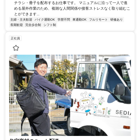
チラシ・冊子を配布するお仕事です。 マニュアルに沿って一人で進
める屋外作業のため、複雑な人間関係や接客ストレスなく取り組むこ
とができます...
主婦・主夫歓迎
バイク通勤OK
学歴不問
車通勤OK
フルリモート
研修あり
長期歓迎
完全歩合制
シフト制
正社員