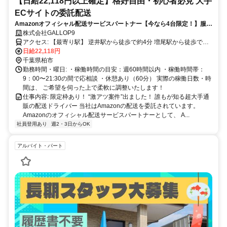
【日給22,118円以上確定】格好自由・初心者必見 大手
ECサイトの委託配送
Amazonオフィシャル配送サービスパートナー【今なら4台限定！】服
装・髪型・タトゥー全部自由！“あなたらしく稼げる”軽貨物ドライバ
株式会社GALLOP9
ー、週払い＆直帰OK、インセンティブも充実！
アクセス: 【最寄り駅】 逆井駅から徒歩で約4分 増尾駅から徒歩で約
17分 新柏駅から徒歩で約32分 【最寄りバス停】 逆井駅前から徒歩で
日給22,118円
約2分 加文字歯科から徒歩で約4分 逆井駅東口から徒歩で約6分
千葉県柏市
勤務時間・曜日: ・稼働時間の目安：週60時間以内 ・稼働時間帯：
9：00〜21:30の間で応相談 ・休憩あり（60分） 実際の稼働日数・時
間は、 ご希望を伺った上で柔軟に調整いたします！
仕事内容: 限定枠あり！ “激アツ案件”出ました！ 誰もが知る超大手通
販の配送ドライバー 当社はAmazonの配送を委託されています。
Amazonのオフィシャル配送サービスパートナーとして、 A...
社員登用あり
週2・3日からOK
アルバイト・パート