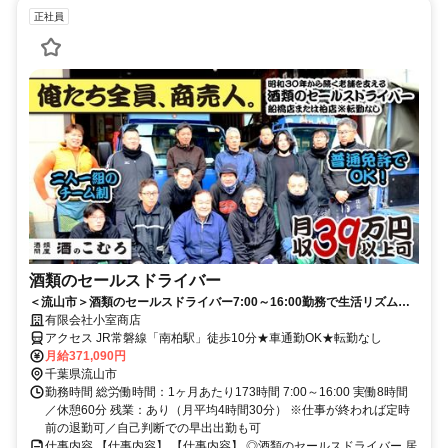
正社員
酒類のセールスドライバー
＜流山市＞酒類のセールスドライバー7:00～16:00勤務で生活リズム安
定
有限会社小室商店
アクセス JR常磐線「南柏駅」徒歩10分★車通勤OK★転勤なし
月給371,090円
千葉県流山市
勤務時間 総労働時間：1ヶ月あたり173時間 7:00～16:00 実働8時間
／休憩60分 残業：あり（月平均4時間30分） ※仕事が終われば定時
前の退勤可／自己判断での早出出勤も可
仕事内容 【仕事内容】 【仕事内容】 ◎酒類のセールスドライバー 居