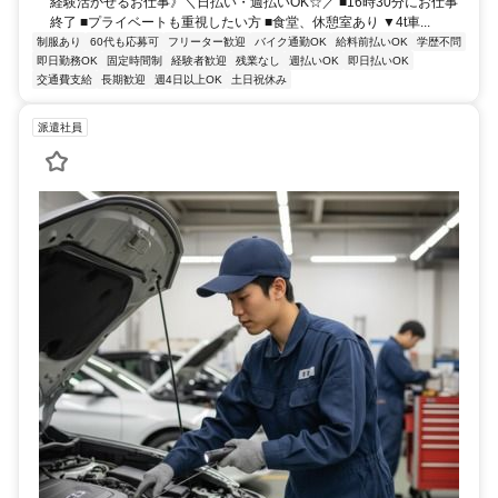
経験活かせるお仕事》＼日払い・週払いOK☆／ ■16時30分にお仕事
終了 ■プライベートも重視したい方 ■食堂、休憩室あり ▼4t車...
制服あり
60代も応募可
フリーター歓迎
バイク通勤OK
給料前払いOK
学歴不問
即日勤務OK
固定時間制
経験者歓迎
残業なし
週払いOK
即日払いOK
交通費支給
長期歓迎
週4日以上OK
土日祝休み
派遣社員