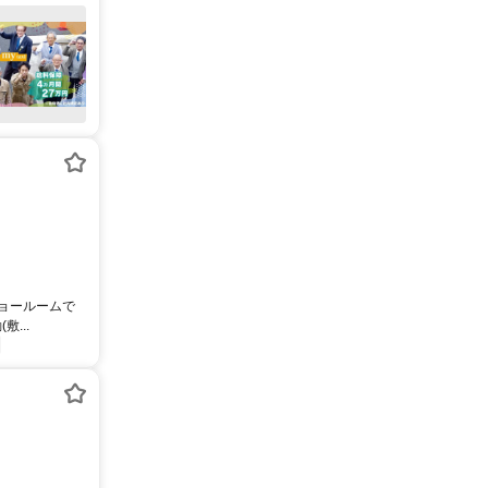
ショールームで
...