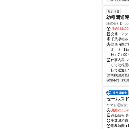
契約社員
幼稚園送迎
株式会社D-ipp
月給166,0
交通・アク
千葉県柏市
勤務時間詳
木・金 【
検）7：00～
仕事内容 
して幼稚園
転で送迎し
業界未経験者歓
経験不問
未経
セールス
ヤマト運輸株式
月給211,5
通勤情報 
千葉県柏市
勤務時間 ●