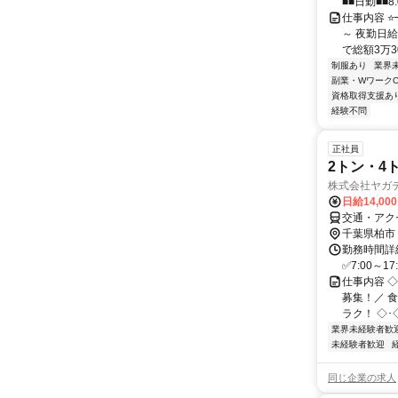
■■日勤■■8:
仕事内容 ⭐
～ 夜勤日給
で総額3万300
制服あり
業界
副業・WワークO
資格取得支援あ
経験不問
正社員
2トン・4
株式会社ヤガ
日給14,00
交通・アク
千葉県柏市
勤務時間詳細
✅7:00～
仕事内容 ◇
募集！／ 
ラク！ ◇･◇
業界未経験者歓
未経験者歓迎
同じ企業の求人