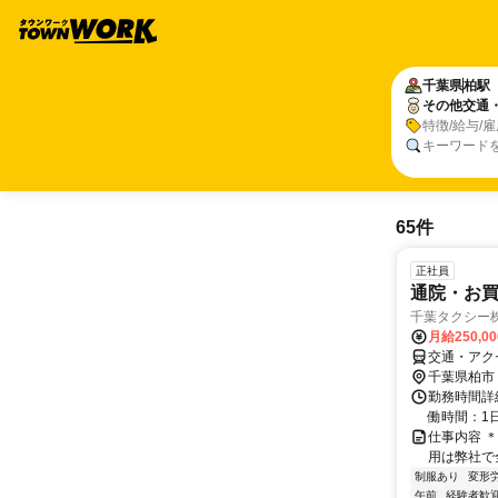
千葉県
柏駅
その他交通
特徴/給与/
キーワード
65件
正社員
通院・お
千葉タクシー
月給250,0
交通・アク
千葉県柏市
勤務時間詳
働時間：1日
仕事内容 
用は弊社で
制服あり
変形
午前
経験者歓