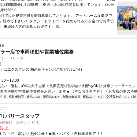
憩2時間30分) 月23勤務 ※※選べる出庫時間を採用しています。(30分
時間5:0...
 当社では正規乗務員を随時募集しております。 アットホームな環境で
』始めて下さい！ タクシードライバーを始められる方を全力でお手伝
 未経験の方の応募大歓迎です。 現...
社員
ーラー店で車両移動や営業補佐業務
パン・リリーフ
円
くばエクスプレス 柏の葉キャンパス駅 (徒歩17分)
30～18:00
日払い・週払いOK◎大手企業で長期安定◎見学後の判断もOK◎ 外車ディーラーの
 車両移動や営業補佐業務をお願いします★ 【主なお仕事内容】 ・お客様の車の移動(敷
午前
経験者歓迎
週払いOK
即日払いOK
有資格者歓迎
研修あり
夕方
交通費支給
シフト制
ート
デリバリースタッフ
株式会社 銀のさら 柏店
0円以上
セス 「柏」駅より徒歩11分！★車・バイク・自転車通勤アリ！