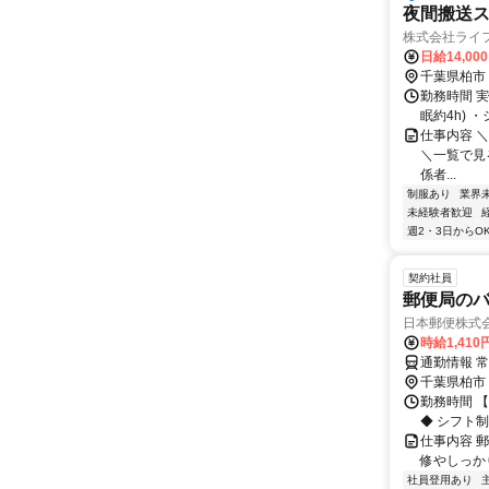
夜間搬送
株式会社ライ
日給14,00
千葉県柏市
勤務時間 実
眠約4h) 
仕事内容 ＼＼搬
＼一覧で見
係者...
制服あり
業界
未経験者歓迎
週2・3日からO
契約社員
郵便局の
日本郵便株式会
時給1,410
通勤情報 
千葉県柏市
勤務時間 【
◆ シフト制
仕事内容 
修やしっか
社員登用あり