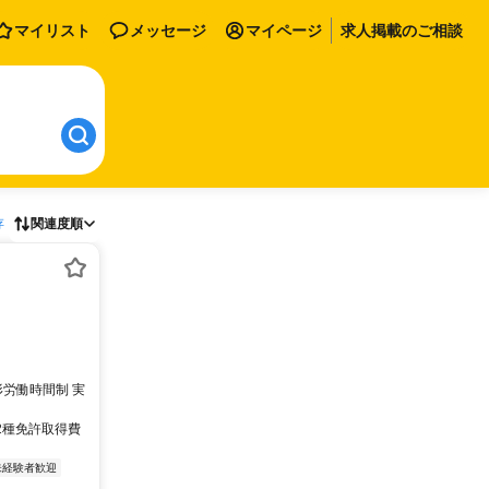
マイリスト
メッセージ
マイページ
求人掲載のご相談
存
関連度順
形労働時間制 実
2種免許取得費
未経験者歓迎