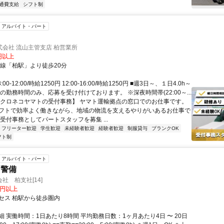
通費支給
シフト制
アルバイト・パート
会社 流山主管支店 柏営業所
0円以上
各線「柏駅」より徒歩20分
00-12:00/時給1250円 12:00-16:00/時給1250円 ■週3日～、１日4.0h～
の勤務時間のみ、応募を受け付けております。 ※深夜時間帯(22:00～...
【クロネコヤマトの受付事務】 ヤマト運輸拠点の窓口でのお仕事です。
フトで効率よく働きながら、地域の物流を支えるやりがいあるお仕事で
受付事務としてパートスタッフを募集 ...
フリーター歓迎
学生歓迎
未経験者歓迎
経験者歓迎
制服貸与
ブランクOK
フト制
アルバイト・パート
・警備
社 柏支社[14]
0円以上
セス 柏駅から徒歩圏内
 実働時間：1日あたり8時間 平均勤務日数：1ヶ月あたり4日 〜 20日