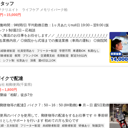
スタッフ
フクリエイト ライフケア メモリイパーク柏
0円～15,000円
働時間：9時間/日 平均勤務日数：1ヶ月あたりnull日 19:00～翌8:00 (仮
・シフト制/週2日～応相談
送のお仕事をお任せします／／ _/_/_/_/_/_/_/_/_/_/_/_/_/_/_/_/_/_/
る業務内容／ ◎病院から式場までの搬送業務（車両の運転） ◎病院関
未経験者歓迎
社員登用あり
フリーター歓迎
学歴不問
車通勤OK
転勤なし
経験者歓迎
夜間
ブランクOK
交通費支給
長期歓迎
駅近5分以内
K
シフト制
社割あり
深夜
週4日以上OK
バイクで配達
社 柏郵便局(千葉県)
円～1,800円
常磐線「柏駅」徒歩7分
郵便物等の配達】バイク 7：50～16：50 (8H勤務) ◆ 月～日 週5日勤務
郵便局のバイクを使用して、郵便物等の配達をするお仕事です ※ 事前研
りとしたサポートを行います 初めての方も安心です
主婦・主夫歓迎
フリーター歓迎
未経験者歓迎
経験者歓迎
研修あり
制服貸与