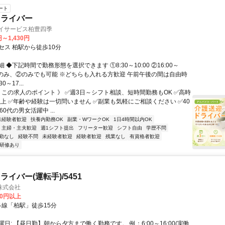
ート
ドライバー
デイサービス柏豊四季
円～1,430円
セス 柏駅から徒歩10分
 ◆下記時間で勤務形態を選択できます ①8:30～10:00 ②16:00～
 ※①のみ、②のみでも可能 ※どちらも入れる方歓迎 午前午後の間は自由時
0～17...
《 この求人のポイント 》 ✅週3日～シフト相談、短時間勤務もOK ✅高時
以上 ✅年齢や経験は一切問いません ✅副業も気軽にご相談ください ✅40
60代の男女活躍中 ...
未経験者歓迎
扶養内勤務OK
副業・WワークOK
1日4時間以内OK
主婦・主夫歓迎
週1シフト提出
フリーター歓迎
シフト自由
学歴不問
勤なし
経験不問
未経験者歓迎
経験者歓迎
残業なし
有資格者歓迎
研修あり
イバー(運転手)/5451
株式会社
00円以上
クセス: 各線「柏駅」徒歩15分
日: 【昼日勤】朝から夕方まで働く勤務です。 例：6:00～16:00(実働