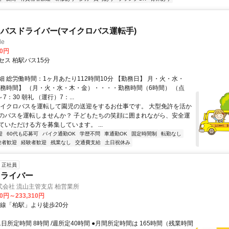
バスドライバー(マイクロバス運転手)
le
00円
セス 柏駅バス15分
細 総労働時間：1ヶ月あたり112時間10分 【勤務日】 月・火・水・
勤務時間】 （月・火・水・木・金）・・・・勤務時間（6時間） （点
7：30 朝礼 （運行）7：...
マイクロバスを運転して園児の送迎をするお仕事です。 大型免許を活か
のバスを運転しませんか？ 子どもたちの笑顔に囲まれながら、安全運
ていただける方を募集しています。 ...
迎
60代も応募可
バイク通勤OK
学歴不問
車通勤OK
固定時間制
転勤なし
験者歓迎
経験者歓迎
残業なし
交通費支給
土日祝休み
正社員
ドライバー
会社 流山主管支店 柏営業所
90円～233,310円
各線「柏駅」より徒歩20分
1日所定時間 8時間 /週所定40時間 ●月間所定時間は 165時間（残業時間