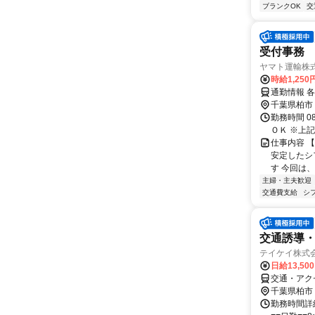
ブランクOK
交
受付事務
ヤマト運輸株式
時給1,25
通勤情報 
千葉県柏市
勤務時間 08:
ＯＫ ※上記
仕事内容 
安定したシ
す 今回は、
主婦・主夫歓迎
交通費支給
シ
交通誘導
テイケイ株式会
日給13,50
交通・アク
千葉県柏市
勤務時間詳細