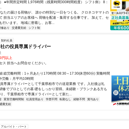
） ●年間所定時間 1,976時間（残業時間300時間程度） シフト例） 8：
.
あなたの届ける荷物が、 誰かの特別な一日をつくる。 クロネコヤマトの
て 担当エリアのお客様へ 荷物を配達・集荷する仕事です。 加えて、セ
行います。 地域に密着し、お客...
研修あり
交通費支給
シフト制
契約社員
会社の役員専属ドライバー
社
00円以上
セス 担当へお問合せください。
 総労働時間：1ヶ月あたり170時間 08:30～17:30(休憩60分) 実働時間
間外労働：月平均10時間
役員専属ドライバーとして千葉県柏市での送迎業務 です。入社後は礼
研修でプロとしての基 礎をしっかり習得。未経験・ブランクある方も
おり、千葉県柏市で専属ドライバーとして新た...
迎
変形労働時間制
社員登用あり
学歴不問
転勤なし
経験不問
賞与あり
通費支給
アルバイト・パート