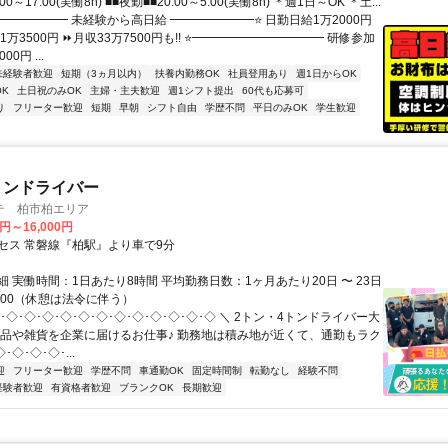
00～17:00(実働8h) ■■夜勤■■20:00～5:00(実働8h) ＊週1日～OK ＊土...
━━━━━━ 未経験から高日給 ━━━━━━━⭐ 日勤日給1万2000円
1万3500円 ⏩月収33万7500円も!! ⭐━━━━━━━━━━━ 研修参加
0円 ...
未経験者歓迎
短期（3ヵ月以内）
扶養内勤務OK
社員登用あり
週1日からOK
K
土日祝のみOK
主婦・主夫歓迎
週1シフト提出
60代も応募可
り
フリーター歓迎
短期
早朝
シフト自由
学歴不問
平日のみOK
学生歓迎
トンドライバー
テ 柏市柏エリア
0円～16,000円
セス 常磐線『柏駅』より車で9分
 実働時間：1日あたり8時間 平均勤務日数：1ヶ月あたり20日 〜 23日
17:00（休憩は法令に伴う）
･◇･◇･◇･◇･◇･◇･◇･◇･◇･◇･◇･◇ ＼ 2トン・4トンドライバー大
食品や雑貨を企業に届けるお仕事♪ 勤務地は積み地が近くて、通勤もラク
･◇･◇･◇･...
迎
フリーター歓迎
学歴不問
車通勤OK
固定時間制
転勤なし
経験不問
経験者歓迎
有資格者歓迎
ブランクOK
長期歓迎