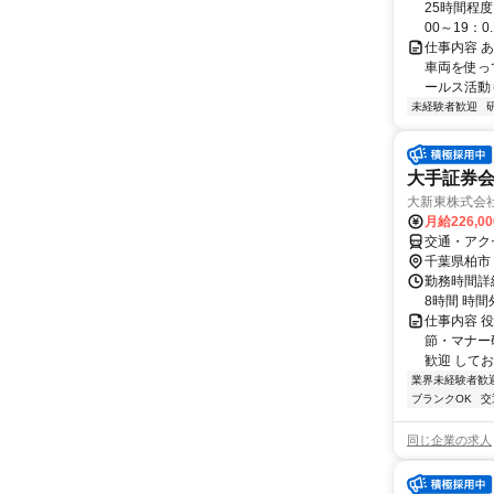
25時間程度
00～19：0..
仕事内容 
車両を使っ
ールス活動も
未経験者歓迎
大手証券
大新東株式会
月給226,0
交通・アク
千葉県柏市
勤務時間詳細
8時間 時
仕事内容 
節・マナー
歓迎 して
業界未経験者歓
ブランクOK
交
同じ企業の求人