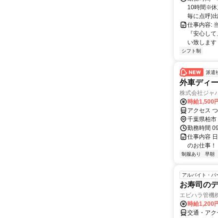
10時間※休
毎に点呼)出庫
仕事内容:
『安心して
い致します！
シフト制
派遣
外車ディ
株式会社ジャ
時給1,500
アクセス つ
千葉県柏市
勤務時間 09:
仕事内容 
のお仕事！
制服あり
早朝
アルバイト・パ
お寿司の
エビハラ管機
時給1,20
交通・アク