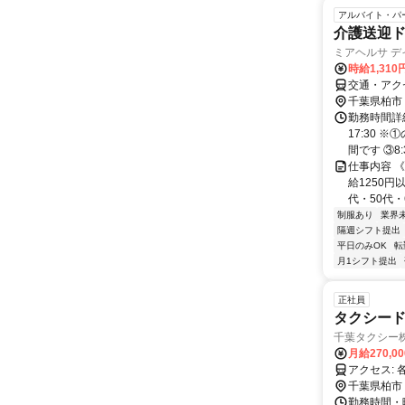
アルバイト・パ
介護送迎
ミアヘルサ 
時給1,310
交通・アク
千葉県柏市
勤務時間詳細
17:30
間です ③8:3
仕事内容 
給1250円
代・50代・
制服あり
業界
隔週シフト提出
平日のみOK
転
月1シフト提出
正社員
タクシードラ
千葉タクシー
月給270,0
ア
千葉県柏市
勤務時間・曜