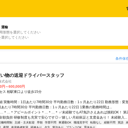
・運輸
雇用形態を選択してください
を選択してください
条件保
買い物の送迎ドライバースタッフ
株式会社
00円～600,000円
セス 柏駅東口より徒歩15分
細 実働時間：1日あたり7時間30分 平均勤務日数：1ヶ月あたり22日 勤務形態：変
あたり7時間30分 平均勤務日数：1ヶ月あたり22日 1乗務の勤務時間は...
＊…＊…＊アピールポイント＊…＊…＊ ✅未経験でもAT免許さえあれば挑戦OK！ 第
全額負担 研修制度も充実で安心です◎ ✅嬉しい月給保証と支度金あり！ 未経験入...
労働時間制
主婦・主夫歓迎
早朝
学歴不問
車通勤OK
職場見学可
転勤なし
経験不問
英語
迎
夜間
有資格者歓迎
研修あり
夕方
賞与あり
ブランクOK
育休あり