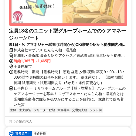
定員18名のユニット型グループホームでのケアマネー
ジャー/パート
週1日～/ケアマネジャー/時短(3時間から)OK/増尾台駅から徒歩圏内/働き
やすいグループホーム
株式会社マザアス だんらん柏・増尾台
勤務地・最寄駅 最寄り駅やアクセス／東武野田線 増尾駅から徒歩で
14分 東武野田線 逆井駅から徒歩で22分
時給1,365円～1,465円
千葉県柏市
勤務時間・期間 【勤務時間】 朝勤 昼勤 夕勤 夜勤 深夜 9：00～18：
00の間で３時間の勤務をお願いします。 ※休憩なし。 【勤務期間】
長期 試用期間：試用期間あり（6か月：条件変更なし）
仕事内容 ー ミサワホームグループ【柏・増尾台】 グループホームの
ケアマネージャーを募集！ マザアスホームだんらん柏・増尾台とは
認知症高齢者の症状を穏やかにすることを目的に、 家庭的で落ち着
いた雰...
主婦・主夫歓迎
フリーター歓迎
大量募集
交通費支給
シフト制
同じ企業の求人
派遣社員