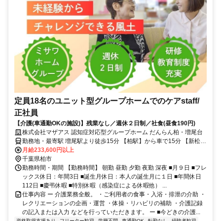
定員18名のユニット型グループホームでのケアstaff/
正社員
【介護(車通勤OKの施設)】残業なし／週休２日制／社食(昼食190円)
株式会社マザアス 認知症対応型グループホーム だんらん柏・増尾台
勤務地・最寄駅 増尾駅より徒歩15分 【柏駅】から車で15分 【新松戸
駅】から車で14分
月給233,600円以上
千葉県柏市
勤務時間・期間 【勤務時間】 朝勤 昼勤 夕勤 夜勤 深夜 ■月９日 ■フレ
ックス休日：年間3日 ■誕生月休日：本人の誕生月に１日 ■年間休日
112日 ■慶弔休暇 ■特別休暇（感染症による休暇他） ...
仕事内容 ー 介護業務全般。 ・ご利用者の食事・入浴・排泄の介助 ・
レクリエーションの企画・運営 ・体操・リハビリの補助 ・介護記録
の記入または入力 などを行っていただきます。 ー ■今どきの介護...
資格取得支援あり
フリーター歓迎
学歴不問
車通勤OK
転勤なし
経験者歓迎