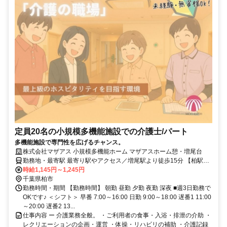
定員20名の小規模多機能施設での介護士/パート
多機能施設で専門性を広げるチャンス。
株式会社マザアス 小規模多機能ホーム マザアスホーム憩・増尾台
勤務地・最寄駅 最寄り駅やアクセス／増尾駅より徒歩15分 【柏駅】
から車で15分 【新松戸駅】から車で14分
時給1,145円～1,245円
千葉県柏市
勤務時間・期間 【勤務時間】 朝勤 昼勤 夕勤 夜勤 深夜 ■週3日勤務で
OKです♪ ＜シフト＞ 早番 7:00～16:00 日勤 9:00～18:00 遅番1 11:00
～20:00 遅番2 13...
仕事内容 ー 介護業務全般。 ・ご利用者の食事・入浴・排泄の介助 ・
レクリエーションの企画・運営 ・体操・リハビリの補助 ・介護記録