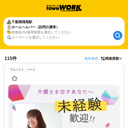
千葉県
増尾駅
ホームヘルパー（訪問介護等）
特徴/給与/雇用形態を選択してください
キーワードを選択してください
115件
条件保存
関連度順
アルバイト・パート