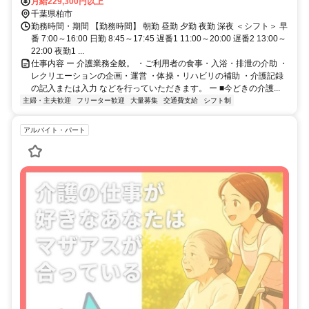
から車で15分 【新松戸駅】から車で14分
月給229,300円以上
千葉県柏市
勤務時間・期間 【勤務時間】 朝勤 昼勤 夕勤 夜勤 深夜 ＜シフト＞ 早
番 7:00～16:00 日勤 8:45～17:45 遅番1 11:00～20:00 遅番2 13:00～
22:00 夜勤1 ...
仕事内容 ー 介護業務全般。 ・ご利用者の食事・入浴・排泄の介助 ・
レクリエーションの企画・運営 ・体操・リハビリの補助 ・介護記録
の記入または入力 などを行っていただきます。 ー ■今どきの介護...
主婦・主夫歓迎
フリーター歓迎
大量募集
交通費支給
シフト制
アルバイト・パート