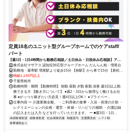
定員18名のユニット型グループホームでのケアstaff/
パート
【週3日・1日4時間から勤務応相談／土日休み・日祝休み応相談】アッ
トホームな9名×2ユニット制！
株式会社マザアス 認知症対応型グループホーム だんらん柏・増尾台
勤務地・最寄駅 増尾駅より徒歩15分 【柏駅】から車で15分 【新松戸
駅】から車で14分
時給1,145円以上
千葉県柏市
勤務時間・期間 【勤務時間】 朝勤 昼勤 夕勤 夜勤 深夜 週3日以上勤
務できる方 【働き方について】 ●週2・3日から無理なく働けるお仕
事 ●がっつり稼ぎたい方必見！週4日以上OK！ ●プライベー...
仕事内容 ー 介護業務全般。 ・ご利用者の食事・入浴・排泄の介助 ・
レクリエーションの企画・運営 ・体操・リハビリの補助 ・介護記録
の記入または入力 などを行っていただきます。 ー ■週3日・1日...
未経験者歓迎
経験者歓迎
社会保険完備
制服貸与
交通費支給
シフト制
食事補助あり