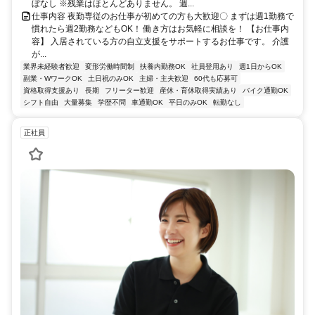
ぼなし ※残業はほとんどありません。 週...
仕事内容 夜勤専従のお仕事が初めての方も大歓迎〇 まずは週1勤務で
慣れたら週2勤務などもOK！ 働き方はお気軽に相談を！ 【お仕事内
容】 入居されている方の自立支援をサポートするお仕事です。 介護
が...
業界未経験者歓迎
変形労働時間制
扶養内勤務OK
社員登用あり
週1日からOK
副業・WワークOK
土日祝のみOK
主婦・主夫歓迎
60代も応募可
資格取得支援あり
長期
フリーター歓迎
産休・育休取得実績あり
バイク通勤OK
シフト自由
大量募集
学歴不問
車通勤OK
平日のみOK
転勤なし
正社員