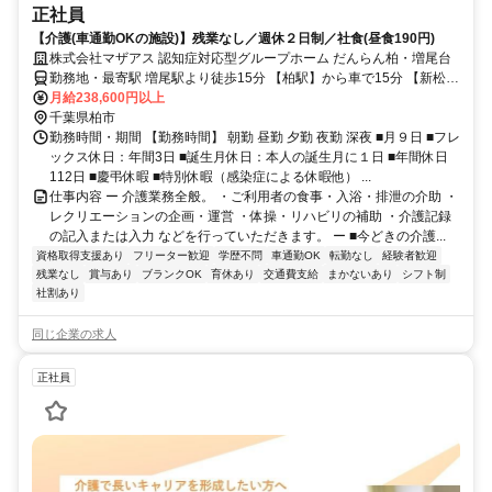
正社員
【介護(車通勤OKの施設)】残業なし／週休２日制／社食(昼食190円)
株式会社マザアス 認知症対応型グループホーム だんらん柏・増尾台
勤務地・最寄駅 増尾駅より徒歩15分 【柏駅】から車で15分 【新松戸
駅】から車で14分
月給238,600円以上
千葉県柏市
勤務時間・期間 【勤務時間】 朝勤 昼勤 夕勤 夜勤 深夜 ■月９日 ■フレ
ックス休日：年間3日 ■誕生月休日：本人の誕生月に１日 ■年間休日
112日 ■慶弔休暇 ■特別休暇（感染症による休暇他） ...
仕事内容 ー 介護業務全般。 ・ご利用者の食事・入浴・排泄の介助 ・
レクリエーションの企画・運営 ・体操・リハビリの補助 ・介護記録
の記入または入力 などを行っていただきます。 ー ■今どきの介護...
資格取得支援あり
フリーター歓迎
学歴不問
車通勤OK
転勤なし
経験者歓迎
残業なし
賞与あり
ブランクOK
育休あり
交通費支給
まかないあり
シフト制
社割あり
同じ企業の求人
正社員