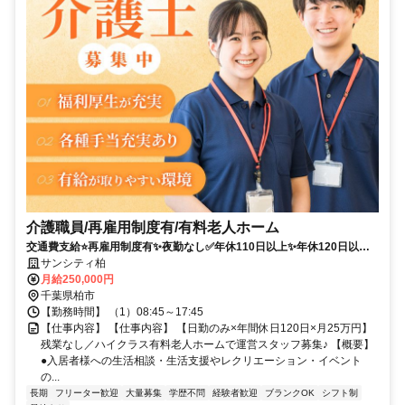
介護職員/再雇用制度有/有料老人ホーム
交通費支給⭐️再雇用制度有✨夜勤なし✅️年休110日以上✨年休120日以上
⭕️担当者オススメ✨残業なし❗️経験者優遇⭐️車通勤ＯＫ✊️駅チカ
サンシティ柏
月給250,000円
千葉県柏市
【勤務時間】 （1）08:45～17:45
【仕事内容】 【仕事内容】 【日勤のみ×年間休日120日×月25万円】
残業なし／ハイクラス有料老人ホームで運営スタッフ募集♪ 【概要】
●入居者様への生活相談・生活支援やレクリエーション・イベント
の...
長期
フリーター歓迎
大量募集
学歴不問
経験者歓迎
ブランクOK
シフト制