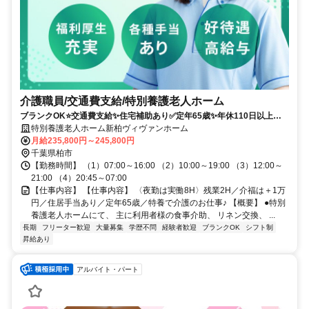
介護職員/交通費支給/特別養護老人ホーム
ブランクOK⭐️交通費支給✨住宅補助あり✅️定年65歳✨年休110日以上⭕️
担当者オススメ✨研修支援有❗️経験者優遇⭐️車通勤ＯＫ
特別養護老人ホーム新柏ヴィヴァンホーム
月給235,800円～245,800円
千葉県柏市
【勤務時間】 （1）07:00～16:00 （2）10:00～19:00 （3）12:00～
21:00 （4）20:45～07:00
【仕事内容】 【仕事内容】 〈夜勤は実働8H〉残業2H／介福は＋1万
円／住居手当あり／定年65歳／特養で介護のお仕事♪ 【概要】 ●特別
養護老人ホームにて、 主に利用者様の食事介助、 リネン交換、 ...
長期
フリーター歓迎
大量募集
学歴不問
経験者歓迎
ブランクOK
シフト制
昇給あり
アルバイト・パート