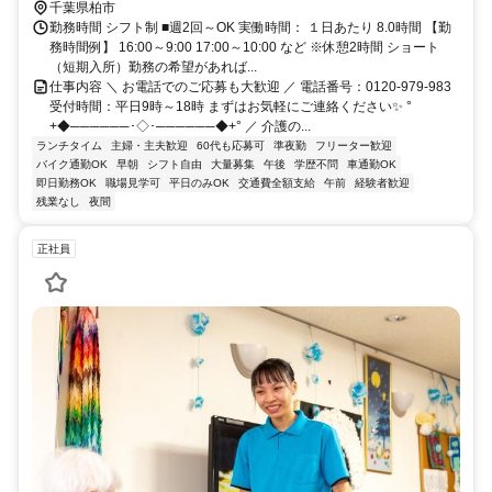
千葉県柏市
勤務時間 シフト制 ■週2回～OK 実働時間： １日あたり 8.0時間 【勤
務時間例】 16:00～9:00 17:00～10:00 など ※休憩2時間 ショート
（短期入所）勤務の希望があれば...
仕事内容 ＼ お電話でのご応募も大歓迎 ／ 電話番号：0120-979-983
受付時間：平日9時～18時 まずはお気軽にご連絡ください✨ °
+◆──────･◇･──────◆+° ／ 介護の...
ランチタイム
主婦・主夫歓迎
60代も応募可
準夜勤
フリーター歓迎
バイク通勤OK
早朝
シフト自由
大量募集
午後
学歴不問
車通勤OK
即日勤務OK
職場見学可
平日のみOK
交通費全額支給
午前
経験者歓迎
残業なし
夜間
正社員