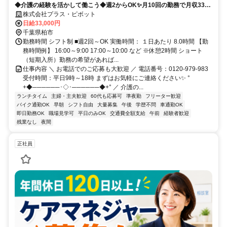
◆介護の経験を活かして働こう◆週2からOK✨月10回の勤務で月収33万
以上！プラス・ピボット独自の福利厚生が多数！
株式会社プラス・ピボット
日給33,000円
千葉県柏市
勤務時間 シフト制 ■週2回～OK 実働時間： １日あたり 8.0時間 【勤
務時間例】 16:00～9:00 17:00～10:00 など ※休憩2時間 ショート
（短期入所）勤務の希望があれば...
仕事内容 ＼ お電話でのご応募も大歓迎 ／ 電話番号：0120-979-983
受付時間：平日9時～18時 まずはお気軽にご連絡ください✨ °
+◆──────･◇･──────◆+° ／ 介護の...
ランチタイム
主婦・主夫歓迎
60代も応募可
準夜勤
フリーター歓迎
バイク通勤OK
早朝
シフト自由
大量募集
午後
学歴不問
車通勤OK
即日勤務OK
職場見学可
平日のみOK
交通費全額支給
午前
経験者歓迎
残業なし
夜間
正社員