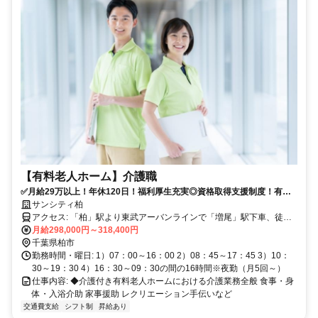
【有料老人ホーム】介護職
✅月給29万以上！年休120日！福利厚生充実◎資格取得支援制度！有料
の介護職
サンシティ柏
アクセス: 「柏」駅より東武アーバンラインで「増尾」駅下車、徒歩6
分
月給298,000円～318,400円
千葉県柏市
勤務時間・曜日: 1）07：00～16：00 2）08：45～17：45 3）10：
30～19：30 4）16：30～09：30の間の16時間※夜勤（月5回～）
仕事内容: ◆介護付き有料老人ホームにおける介護業務全般 食事・身
体・入浴介助 家事援助 レクリエーション手伝いなど
交通費支給
シフト制
昇給あり