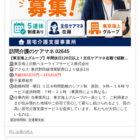
訪問介護のケアマネ 02645
【東京海上グループ】年間休日120日以上！主任ケアマネ在籍で経験が
浅くても安心
東京海上日動ベターライフサービス株式会社
アクセス: 東武野田線増尾駅西口より徒歩1分
月給282,870円～325,810円
千葉県柏市
勤務時間・曜日: １日８時間勤務のシフト制 原則、９時～１８時 サ
ービス提供時間 ７時～２１時 （事業所により異なる）
仕事内容: 当事業所は、東京海上グループの一員として、ご利用者さ
まが住み慣れた地域やご自宅で安心して暮らし続けられるよう、質の
高い居宅介護支援サービスを提供しています。 私たちが大切にして
いるのは...
固定時間制
交通費支給
同じ企業の求人