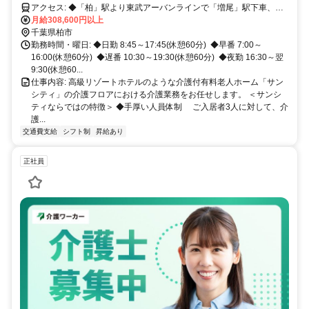
アクセス: ◆「柏」駅より東武アーバンラインで「増尾」駅下車、徒
歩6分 ◆「船橋」駅より東武アーバンバークラインで「増尾」駅下
月給308,600円以上
車、徒歩6分
千葉県柏市
勤務時間・曜日: ◆日勤 8:45～17:45(休憩60分) ◆早番 7:00～
16:00(休憩60分) ◆遅番 10:30～19:30(休憩60分) ◆夜勤 16:30～翌
9:30(休憩60...
仕事内容: 高級リゾートホテルのような介護付有料老人ホーム「サン
シティ」の介護フロアにおける介護業務をお任せします。 ＜サンシ
ティならではの特徴＞ ◆手厚い人員体制 ご入居者3人に対して、介
護...
交通費支給
シフト制
昇給あり
正社員