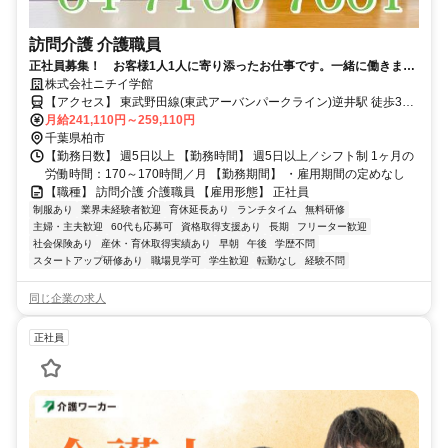
訪問介護 介護職員
正社員募集！ お客様1人1人に寄り添ったお仕事です。一緒に働きませ
んか。
株式会社ニチイ学館
【アクセス】 東武野田線(東武アーバンパークライン)逆井駅 徒歩3分
■住 所 千葉県 柏市 逆井2-2-8ﾀﾞｲﾔﾊｲﾂ103 ■アクセス 東武野田線(東武
月給241,110円～259,110円
アーバンパークライン)逆井駅 徒歩3分
千葉県柏市
【勤務日数】 週5日以上 【勤務時間】 週5日以上／シフト制 1ヶ月の
労働時間：170～170時間／月 【勤務期間】 ・雇用期間の定めなし
【職種】 訪問介護 介護職員 【雇用形態】 正社員
制服あり
業界未経験者歓迎
育休延長あり
ランチタイム
無料研修
主婦・主夫歓迎
60代も応募可
資格取得支援あり
長期
フリーター歓迎
社会保険あり
産休・育休取得実績あり
早朝
午後
学歴不問
スタートアップ研修あり
職場見学可
学生歓迎
転勤なし
経験不問
同じ企業の求人
正社員