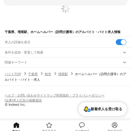
千葉県、増尾駅、ホームヘルパー（訪問介護等）のアルバイト・バイト求人情報
求人の詳細を表示
条件を追加・変更して検索
市区町村を追加・変更
関連キーワード
完全在宅ワーク 全国
シール貼り 在宅
現在地周辺
ガチャガチャ
犬カフェ
千葉県
駅を追加・変更
バイトTOP
千葉県
柏市
増尾駅
ホームヘルパー（訪問介護等）のア
千葉県
すべて
ルバイト・バイト・求人
千葉市
すべて
職種を追加・変更
JR武蔵野線
中央区
花見川区
稲毛区
若葉区
緑区
美浜区
南流山駅
新松戸駅
新八柱駅
東松戸駅
市川大野駅
船橋法典駅
西船橋駅
飲食・フードサービス
銚子市
市川市
船橋市
館山市
木更津市
松戸市
野田市
茂原市
成田市
佐倉市
東金市
特徴を追加・変更
飲食・フードサービス
すべて
ヘルプ・お問い合わせ
サイトマップ
利用規約・プライバシーポリシー
JR中央・総武線
旭市
習志野市
柏市
勝浦市
市原市
流山市
八千代市
我孫子市
鴨川市
鎌ケ谷市
ホールスタッフ
キッチンスタッフ
皿洗い・洗い場
精肉・鮮魚加工
給食調理
人気
[企業]求人広告の掲載相談
市川駅
本八幡駅
下総中山駅
西船橋駅
船橋駅
東船橋駅
津田沼駅
幕張本郷駅
幕張駅
君津市
富津市
浦安市
四街道市
袖ケ浦市
八街市
印西市
白井市
富里市
南房総市
雇用形態を追加・変更
パン屋（ベーカリー）
フードカウンター販売員
バー（BAR）・バーテンダー
日払いOK
高校生歓迎
学生歓迎
深夜の仕事
髪型・髪色自由
ひげOK
ネイルOK
新検見川駅
稲毛駅
西千葉駅
千葉駅
匝瑳市
香取市
山武市
いすみ市
大網白里市
印旛郡
香取郡
山武郡
長生郡
夷隅郡
飲食店補助（開店・閉店準備）
飲食店（店長・マネージャー）
新着求人を受け取る
ピアスOK
アルバイト・パート
履歴書不要
オープニングスタッフ
留学生・外国人活躍中
安房郡
都道府県を変更
営業・販売
JR総武本線
勤務期間
正社員
市川駅
船橋駅
津田沼駅
稲毛駅
千葉駅
東千葉駅
都賀駅
四街道駅
物井駅
佐倉駅
営業・販売
すべて
短期
契約社員
単発・1日OK
長期
期間限定（春夏冬休み等）
南酒々井駅
榎戸駅
八街駅
日向駅
成東駅
松尾駅
横芝駅
飯倉駅
八日市場駅
干潟駅
旭駅
営業
テレフォンアポインター（テレアポ）
ルートセールス
コンビニ
シフト
派遣社員
飯岡駅
倉橋駅
猿田駅
松岸駅
銚子駅
フードカウンター販売員
アパレル
家電量販店・携帯販売（携帯ショップ）
土日祝のみOK
業務委託
平日のみOK
週1日からOK
週2・3日からOK
週4日以上OK
ホーム
マイリスト
メッセージ
マイページ