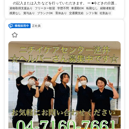
の記入または入力 などを行っていただきます。 ー ■今どきの介護...
資格取得支援あり
フリーター歓迎
学歴不問
車通勤OK
転勤なし
経験者歓迎
残業なし
賞与あり
ブランクOK
育休あり
交通費支給
シフト制
社割あり
正社員