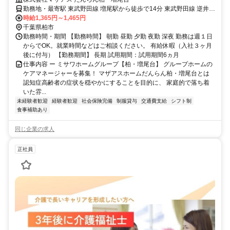
勤務地・最寄駅 東武野田線 増尾駅から徒歩で14分 東武野田線 逆井駅
から徒歩で22分
時給1,365円～1,465円
千葉県柏市
勤務時間・期間 【勤務時間】 朝勤 昼勤 夕勤 夜勤 深夜 勤務は週１日
からでOK。就業時間などはご相談ください。 有給休暇（入社３ヶ月
後に付与） 【勤務期間】 長期 試用期間：試用期間6ヵ月
仕事内容 ー ミサワホームグループ【柏・増尾台】 グループホームの
ケアマネージャーを募集！ マザアスホームだんらん柏・増尾台とは
認知症高齢者の症状を穏やかにすることを目的に、 家庭的で落ち着
いた雰...
未経験者歓迎
経験者歓迎
社会保険完備
制服貸与
交通費支給
シフト制
食事補助あり
同じ企業の求人
正社員