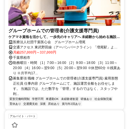
グループホームでの管理者(介護支援専門員)
ケアマネ資格を活かして、一歩先のキャリアへ 未経験から始める施設管
理者 手厚い手当×充実のサポート
医療法人社団千葉医心会 グループホーム増尾
交通アクセス 東武野田線（アーバンパークライン）「増尾駅」より
徒歩22分
月給257,000円～337,000円
千葉県柏市
勤務曜日・時間 ［1］7:00～16:00 ［2］9:00～18:00 ［3］11:00～
20:00 ［4］16:00～翌9:00 ［5］20:00～翌9:00 ※休憩60分 ※残業あ
り ※月平均17...
募集要項 職種 グループホームでの管理者(介護支援専門員) 雇用形態
正社員 仕事内容 グループホームにて、施設運営全般をお任せしま
す。 当施設では、ただ数字を「管理」するのではなく、スタッフや
利...
変形労働時間制
学歴不問
車通勤OK
未経験者歓迎
研修あり
社会保険完備
育休あり
交通費支給
深夜
昇給あり
賞与年2回あり
アルバイト・パート