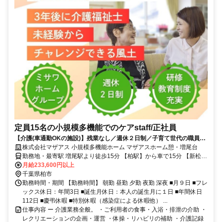
定員15名の小規模多機能でのケアstaff/正社員
【介護(車通勤OKの施設)】残業なし／週休２日制／子育て世代の職員活
躍中
株式会社マザアス 小規模多機能ホーム マザアスホーム憩・増尾台
勤務地・最寄駅 増尾駅より徒歩15分 【柏駅】から車で15分 【新松戸
駅】から車で14分
月給233,600円以上
千葉県柏市
勤務時間・期間 【勤務時間】 朝勤 昼勤 夕勤 夜勤 深夜 ■月９日 ■フレ
ックス休日：年間3日 ■誕生月休日：本人の誕生月に１日 ■年間休日
112日 ■慶弔休暇 ■特別休暇（感染症による休暇他） ...
仕事内容 ー 介護業務全般。 ・ご利用者の食事・入浴・排泄の介助 ・
レクリエーションの企画・運営 ・体操・リハビリの補助 ・介護記録