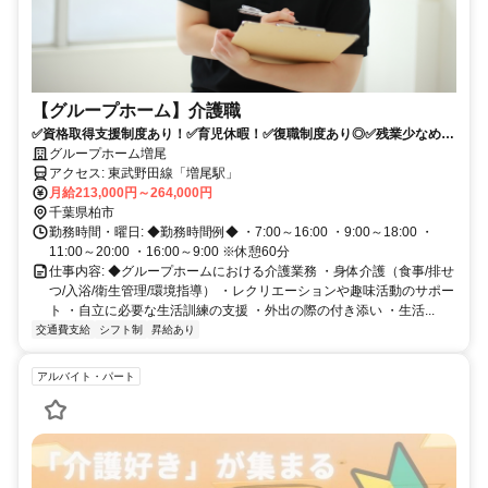
【グループホーム】介護職
✅資格取得支援制度あり！✅育児休暇！✅復職制度あり◎✅残業少なめ！
グループホームの介護職
グループホーム増尾
アクセス: 東武野田線「増尾駅」
月給213,000円～264,000円
千葉県柏市
勤務時間・曜日: ◆勤務時間例◆ ・7:00～16:00 ・9:00～18:00 ・
11:00～20:00 ・16:00～9:00 ※休憩60分
仕事内容: ◆グループホームにおける介護業務 ・身体介護（食事/排せ
つ/入浴/衛生管理/環境指導） ・レクリエーションや趣味活動のサポー
ト ・自立に必要な生活訓練の支援 ・外出の際の付き添い ・生活...
交通費支給
シフト制
昇給あり
アルバイト・パート