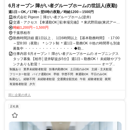
6月オープン 障がい者グループホームの世話人(夜勤)
週1日～OK／17時～翌8時の夜勤／時給1200～1500円
株式会社 Pigeon │ 障がい者グループホーム(逆井)
交通・アクセス 【車通勤OK│駐車場完備】＊東武野田線(東武アーバ
ンパークライン) 逆井駅より徒歩5分
時給1,200円～1,500円
千葉県柏市
勤務時間詳細 週1日以上 、 1日6時間以上 【基本勤務時間】 ・17:00
～翌8:00（夜勤） ＊シフト制 ＊週1日～勤務OK ※他の時間帯も別途
募集中 ・・・・・・・・・・・・・・ ◆勤...
仕事内容 6月オープン！ 障がい者グループホームの オープニングス
タッフ募集 【柏市│逆井駅徒歩5分】 週1日～勤務OK！ 未経験やブラ
ンクありも歓迎！ ――――――――――――――――― オープ...
制服あり
業界未経験者歓迎
扶養内勤務OK
土日祝のみOK
主婦・主夫歓迎
フリーター歓迎
バイク通勤OK
早朝
学歴不問
車通勤OK
平日のみOK
転勤なし
経験不問
未経験者歓迎
交通費全額支給
午前
経験者歓迎
夜間
有資格者歓迎
夕方
同じ企業の求人
正社員