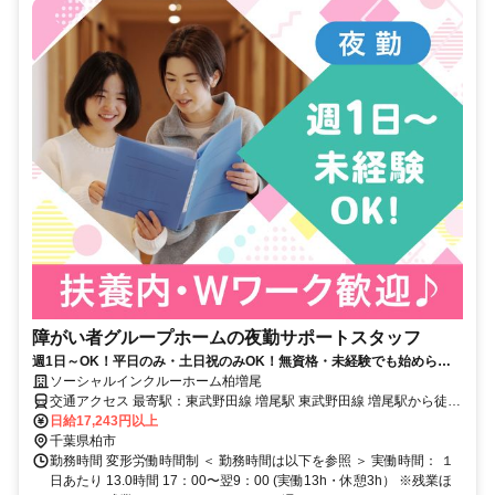
障がい者グループホームの夜勤サポートスタッフ
週1日～OK！平日のみ・土日祝のみOK！無資格・未経験でも始められ
ます。目の前の人に喜んでいただくことに、一生懸命になれる仕事で
ソーシャルインクルーホーム柏増尾
す。
交通アクセス 最寄駅：東武野田線 増尾駅 東武野田線 増尾駅から徒歩
12分
日給17,243円以上
千葉県柏市
勤務時間 変形労働時間制 ＜ 勤務時間は以下を参照 ＞ 実働時間： １
日あたり 13.0時間 17：00〜翌9：00 (実働13h・休憩3h） ※残業ほ