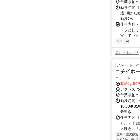
季駅（東武
千葉県柏市
勤務時間 【
週1回から
勤務OK
仕事内容 
ッフとして
実しています
シフト制
同じ企業の求人
アルバイト・パ
ニチイホ
ニチイホーム
時給1,150
アクセス 
千葉県柏市
勤務時間 
16:00◆8:
希望さ...
仕事内容 
も。＞ 介
ス理念の「お
主婦・主夫歓迎
駅近5分以内
シ