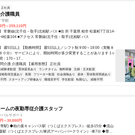
正社員
の介護職員
イ学館
10円～259,110円
北千住－取手)北柏駅 バス ■住 所 千葉県 柏市 松葉町7丁目14-
5ﾒｿﾞﾝｴｽﾎﾟﾜｰﾙ松葉104 ■アクセス 常磐線(北千住－取手)北柏駅 バス
 週5日以上 【勤務時間】 週5日以上／シフト制 9:00～18:00（実働８
６０分） サービスにより、開始時間が多少変更することがあります 1ヶ
170～17...
訪問介護 介護職員 【雇用形態】 正社員
未経験者歓迎
育休延長あり
ランチタイム
無料研修
主婦・主夫歓迎
資格取得支援あり
長期
フリーター歓迎
社会保険あり
産休・育休取得実績あり
歴不問
スタートアップ研修あり
職場見学可
学生歓迎
転勤なし
経験不問
ホームの夜勤専従介護スタッフ
ーバルサポート
0円～30,000円
最寄駅) ◆柏の葉キャンパス駅（つくばエクスプレス）-徒歩15分 ◆流山
森駅（つくばエクスプレス/東武アーバンパークライン）-車7分 ◆豊四