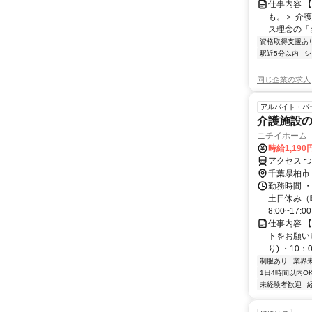
仕事内容 
も。＞ 介
ス理念の「お
資格取得支援あ
駅近5分以内
シ
同じ企業の求人
アルバイト・パ
介護施設
ニチイホーム
時給1,190
アクセス 
千葉県柏市
勤務時間 
土日休み（曜
8:00~17:00 
仕事内容 
トをお願い
り) ・10：
制服あり
業界
1日4時間以内O
未経験者歓迎