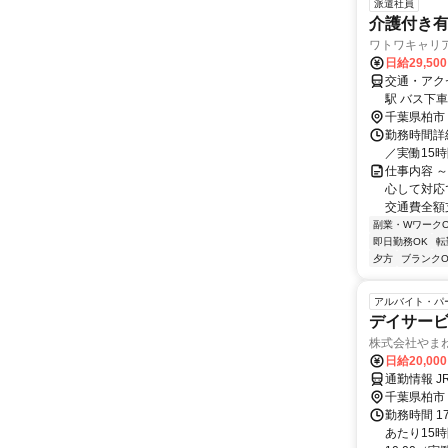
派遣社員
介護付き
ワトワキャリ
日給29,50
交通・アク
駅 バス下
千葉県柏市
勤務時間詳細
／実働15
仕事内容 
心して対応
交通費全額
副業・WワークO
即日勤務OK
転
夕方
ブランクO
アルバイト・パ
デイサー
株式会社やま
日給20,00
通勤情報 
千葉県柏市
勤務時間 1
あたり15時