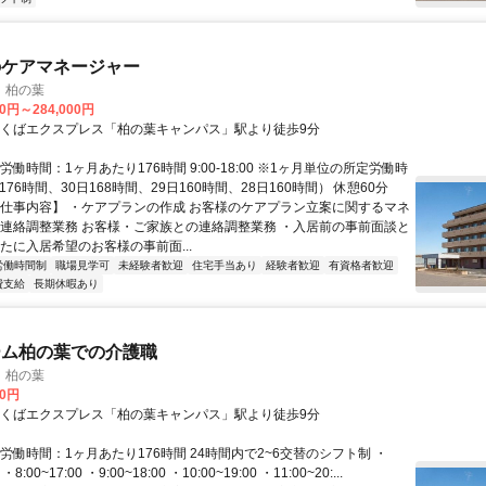
のケアマネージャー
 柏の葉
00円～284,000円
つくばエクスプレス「柏の葉キャンパス」駅より徒歩9分
労働時間：1ヶ月あたり176時間 9:00-18:00 ※1ヶ月単位の所定労働時
176時間、30日168時間、29日160時間、28日160時間） 休憩60分
【仕事内容】 ・ケアプランの作成 お客様のケアプラン立案に関するマネ
・連絡調整業務 お客様・ご家族との連絡調整業務 ・入居前の事前面談と
たに入居希望のお客様の事前面...
労働時間制
職場見学可
未経験者歓迎
住宅手当あり
経験者歓迎
有資格者歓迎
費支給
長期休暇あり
ーム柏の葉での介護職
 柏の葉
00円
つくばエクスプレス「柏の葉キャンパス」駅より徒歩9分
労働時間：1ヶ月あたり176時間 24時間内で2~6交替のシフト制 ・
 ・8:00~17:00 ・9:00~18:00 ・10:00~19:00 ・11:00~20:...