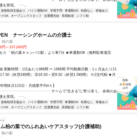
実現。 ･･･...
資格取得支援あり
バイク通勤OK
学歴不問
車通勤OK
転勤なし
研修あり
ンクOK
オープニングスタッフ
交通費支給
長期歓迎
シフト制
OPEN ナーシングホームの介護士
 柏の葉
00円～337,600円
セス 「柏の葉キャンパス駅」より車7分 ★車通勤OK（無料駐車場完
 実働時間：1日あたり8時間 〜 16時間 平均勤務日数：1ヶ月あたり21
～17:30（休憩1時間） Ⓑ16:30～翌9:30（休憩1.5時間） ※2交代制 ★月
【年間休日115日・月残業平均4ｈ】
･･････････････････････････････ チームで”生きる”に寄り添う。 余裕のあ
実現。 ･･･...
資格取得支援あり
バイク通勤OK
学歴不問
車通勤OK
転勤なし
研修あり
ンクOK
オープニングスタッフ
交通費支給
長期歓迎
シフト制
ート
ム柏の葉でのふれあいケアスタッフ(介護補助)
 柏の葉