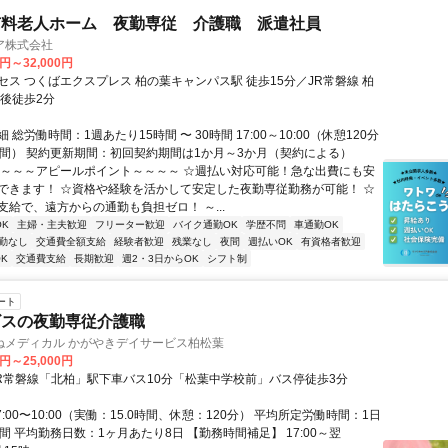
有料老人ホーム 夜勤専従 介護職 派遣社員
ア株式会社
0円～32,000円
セス つくばエクスプレス 柏の葉キャンパス駅 徒歩15分／JR常磐線 柏
車後徒歩2分
 総労働時間：1週あたり15時間 〜 30時間 17:00～10:00（休憩120分
時間） 契約更新期間：初回契約期間は1か月～3か月（契約による）
～～～～アピールポイント～～～～ ☆週払い対応可能！急な出費にも安
できます！ ☆資格や経験を活かして安定した夜勤専従勤務が可能！ ☆
支給で、遠方からの通勤も負担ゼロ！ ～...
K
主婦・主夫歓迎
フリーター歓迎
バイク通勤OK
学歴不問
車通勤OK
勤なし
交通費全額支給
経験者歓迎
残業なし
夜間
週払いOK
有資格者歓迎
K
交通費支給
長期歓迎
週2・3日からOK
シフト制
ート
ビスの夜勤専従介護職
ねメディカル かがやきデイサービス柏松葉
0円～25,000円
JR常磐線「北柏」駅下車バス10分「松葉中学校前」バス停徒歩3分
7:00〜10:00（実働：15.0時間、休憩：120分） 平均所定労働時間：1日
間 平均勤務日数：1ヶ月あたり8日 【勤務時間補足】 17:00～翌