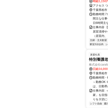
時給1,150
アクセス 
千葉県柏市
勤務時間 7
間主な仕事
日6時間主な
仕事内容 
居室清掃や
（居室内、
主婦・主夫歓迎
駅近5分以内
シ
派遣社員
特別養護
株式会社caraf
日給34,00
千葉県柏市
勤務時間・曜
～勤務OK
は、日勤帯か
仕事内容:
家」を目指
りを大切にし
シフト自由
週