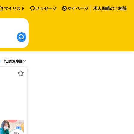
マイリスト
メッセージ
マイページ
求人掲載のご相談
存
関連度順