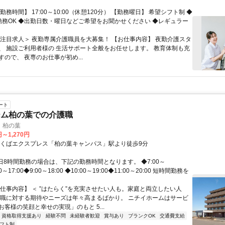
アーバンパークライン）-車6分
勤務時間】 17:00～10:00（休憩120分） 【勤務曜日】 希望シフト制 ◆
勤務OK ◆出勤日数・曜日などご希望をお聞かせください ◆レギュラー
＜注目求人＞ 夜勤専属介護職員を大募集！ 【お仕事内容】 夜勤介護スタ
、 施設ご利用者様の 生活サポート全般をお任せします。 教育体制も充
ので、 夜専のお仕事が初め...
ート
ーム柏の葉での介護職
 柏の葉
円～1,270円
つくばエクスプレス「柏の葉キャンパス」駅より徒歩9分
1日8時間勤務の場合は、下記の勤務時間となります。 ◆7:00～
00～17:00◆9:00～18:00 ◆10:00～19:00◆11:00～20:00 短時間勤務を
【仕事内容】 ＜ ”はたらく”を充実させたい人も。家庭と両立したい人
護職に対する期待やニーズは年々高まるばかり。 ニチイホームはサービ
客様の笑顔と幸せの実現」のもと 5...
資格取得支援あり
経験不問
未経験者歓迎
賞与あり
ブランクOK
交通費支給
フト制