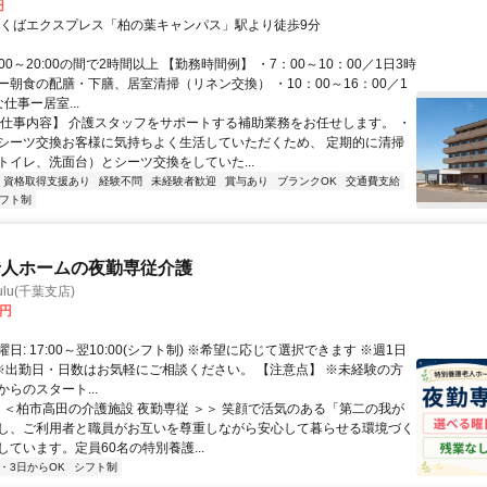
円
つくばエクスプレス「柏の葉キャンパス」駅より徒歩9分
:00～20:00の間で2時間以上 【勤務時間例】 ・7：00～10：00／1日3時
ー朝食の配膳・下膳、居室清掃（リネン交換） ・10：00～16：00／1
仕事ー居室...
【仕事内容】 介護スタッフをサポートする補助業務をお任せします。 ・
シーツ交換お客様に気持ちよく生活していただくため、 定期的に清掃
トイレ、洗面台）とシーツ交換をしていた...
資格取得支援あり
経験不問
未経験者歓迎
賞与あり
ブランクOK
交通費支給
フト制
老人ホームの夜勤専従介護
ulu(千葉支店)
0円
日: 17:00～翌10:00(シフト制) ※希望に応じて選択できます ※週1日
 ※出勤日・日数はお気軽にご相談ください。 【注意点】 ※未経験の方
らのスタート...
 ＜＜柏市高田の介護施設 夜勤専従 ＞＞ 笑顔で活気のある「第二の我が
し、ご利用者と職員がお互いを尊重しながら安心して暮らせる環境づく
ています。定員60名の特別養護...
2・3日からOK
シフト制