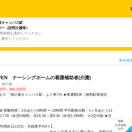
葉キャンパス駅
パー（訪問介護等）
雇用形態を選択してください
を選択してください
条件保
OPEN ナーシングホームの看護補助者(介護)
 柏の葉
00円～366,100円
セス 「柏の葉キャンパス駅」より車7分 ★車通勤OK（無料駐車場完
 実働時間：1日あたり8時間 〜 16時間 平均勤務日数：1ヶ月あたり21
～17:30（休憩1時間） Ⓑ16:30～翌9:30（休憩1.5時間） ※2交代制 ★月
【年間休日115日・月残業平均4ｈ】
･･････････････････････････････ チームで”生きる”に寄り添う。 余裕のあ