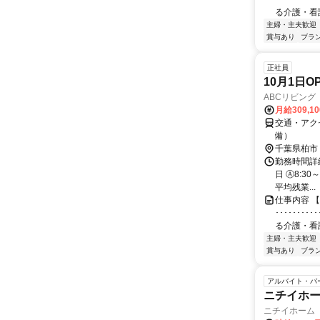
る介護・看護を
主婦・主夫歓迎
賞与あり
ブラ
正社員
10月1日
ABCリビング
月給309,1
交通・アク
備）
千葉県柏市
勤務時間詳細
日 Ⓐ8:30
平均残業...
仕事内容 
････････
る介護・看護を
主婦・主夫歓迎
賞与あり
ブラ
アルバイト・パ
ニチイホー
ニチイホーム