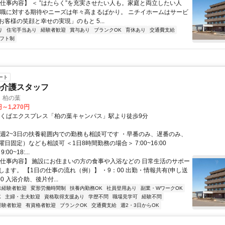
【仕事内容】 ＜ ”はたらく”を充実させたい人も。家庭と両立したい人
護職に対する期待やニーズは年々高まるばかり。 ニチイホームはサービ
客様の笑顔と幸せの実現」のもと 5...
り
住宅手当あり
経験者歓迎
賞与あり
ブランクOK
育休あり
交通費支給
フト制
ート
の介護スタッフ
 柏の葉
円～1,270円
つくばエクスプレス「柏の葉キャンパス」駅より徒歩9分
・週2~3日の扶養範囲内での勤務も相談可です ・早番のみ、遅番のみ、
日固定）なども相談可 ＜1日8時間勤務の場合＞ 7:00~16:00
9:00~18:...
【仕事内容】 施設にお住まいの方の食事や入浴などの 日常生活のサポー
します。 【1日の仕事の流れ（例）】 ・9：00 出勤・情報共有(申し送
00 入浴介助、後片付...
未経験者歓迎
変形労働時間制
扶養内勤務OK
社員登用あり
副業・WワークOK
K
主婦・主夫歓迎
資格取得支援あり
学歴不問
職場見学可
経験不問
経験者歓迎
有資格者歓迎
ブランクOK
交通費支給
週2・3日からOK