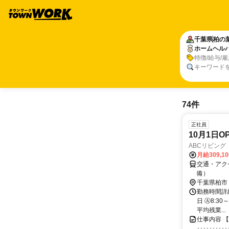
千葉県
柏の
ホームヘル
特徴/給与/
キーワード
74件
正社員
10月1日
ABCリビング
月給309,1
交通・アク
備）
千葉県柏市
勤務時間詳細
日 Ⓐ8:30
平均残業...
仕事内容 
････････