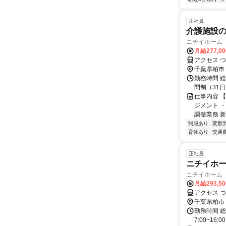
正社員
介護施設
ニチイホーム
月給277,0
アクセス 
千葉県柏市
勤務時間 総
間制（31日
仕事内容 
ジメント 
調整業務 新
制服あり
変形
育休あり
交通
正社員
ニチイホ
ニチイホーム
月給293,5
アクセス 
千葉県柏市
勤務時間 総
7:00~16:00