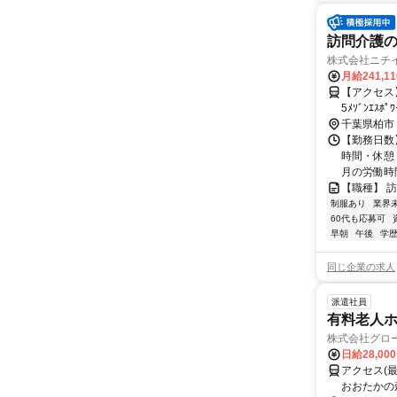
訪問介護
株式会社ニチ
月給241,1
【アクセス】 常磐線(
千葉県柏市
【勤務日数】
時間・休憩
月の労働時間：
【職種】 
制服あり
業界
60代も応募可
早朝
午後
学
同じ企業の求人
派遣社員
有料老人
株式会社グロ
日給28,00
アクセス(
おおたかの