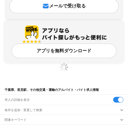
メールで受け取る
アプリを無料ダウンロード
千葉県、里見駅、その他交通・運輸のアルバイト・バイト求人情報
求人の詳細を表示
条件を追加・変更して検索
市区町村を追加・変更
関連キーワード
完全在宅ワーク 全国
シール貼り 在宅
現在地周辺
ガチャガチャ
犬カフェ
千葉県