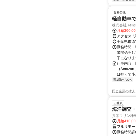
業務委託
軽自動車
株式会社Relig
月給300,0
ア
千葉県市原
勤務時間・曜
業開始をして
了になります
仕事内容:
（Amaz
は軽くて小
週1日からOK
同じ企業の求人
正社員
海洋調査
共栄マリン株
月給410,0
フルリモー
勤務時間詳