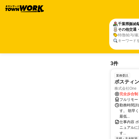
千葉県
飯給
その他交通
特徴/給与/
キーワード
3件
業務委託
ポスティ
株式会社One a
完全歩合制
フルリモー
勤務時間詳
す。 朝早
最低...
仕事内容 
ニュアルに
す...
主婦・主夫歓迎