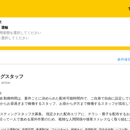
駅
・運輸
雇用形態を選択してください
を選択してください
条件保
ングスタッフ
rrow
ト
細 勤務時間は、案件ごとに決められた配布可能時間内で、ご自身で自由に設定して
くからお昼過ぎまで稼働するスタッフ、お昼から夕方まで稼働するスタッフが混在し
ポスティングスタッフ大募集。 指定された配布エリアに、チラシ・冊子を配布するお
沿って一人で進める屋外作業のため、複雑な人間関係や接客ストレスなく取り組む
バイク通勤OK
学歴不問
車通勤OK
フルリモート
研修あり
長期歓迎
完全歩合制
シフト制