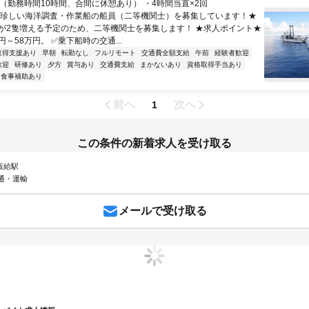
直（勤務時間10時間、合間に休憩あり） ・4時間当直×2回
★珍しい海洋調査・作業船の船員（二等機関士）を募集しています！★
が2隻増える予定のため、二等機関士を募集します！ ★求人ポイント★
円～58万円。 ✅乗下船時の交通...
取得支援あり
早朝
転勤なし
フルリモート
交通費全額支給
午前
経験者歓迎
歓迎
研修あり
夕方
賞与あり
交通費支給
まかないあり
資格取得手当あり
食事補助あり
前へ
次へ
1
この条件の新着求人を受け取る
 飯給駅
通・運輸
メールで受け取る