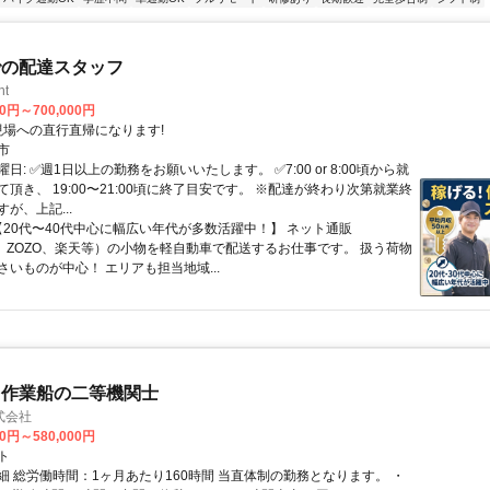
での配達スタッフ
ht
00円～700,000円
クセス: 現場への直行直帰になります!
市
日: ✅週1日以上の勤務をお願いいたします。 ✅7:00 or 8:00頃から就
頂き、 19:00〜21:00頃に終了目安です。 ※配達が終わり次第就業終
が、上記...
 【20代〜40代中心に幅広い年代が多数活躍中！】 ネット通販
on、ZOZO、楽天等）の小物を軽自動車で配送するお仕事です。 扱う荷物
さいものが中心！ エリアも担当地域...
・作業船の二等機関士
式会社
00円～580,000円
ト
細 総労働時間：1ヶ月あたり160時間 当直体制の勤務となります。 ・