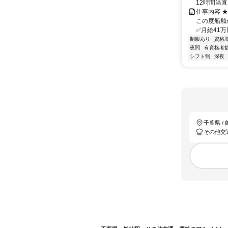
12時間当
仕事内容 
この度船舶
✅月給41万
制服あり
資格
夜間
有資格者
シフト制
深夜
千葉県 /
その他交