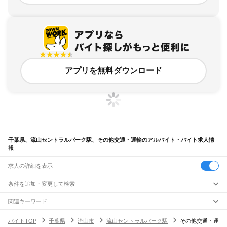
アプリを無料ダウンロード
千葉県、流山セントラルパーク駅、その他交通・運輸のアルバイト・バイト求人情
報
求人の詳細を表示
条件を追加・変更して検索
市区町村を追加・変更
関連キーワード
完全在宅ワーク 全国
シール貼り 在宅
現在地周辺
ガチャガチャ
犬カフェ
千葉県
駅を追加・変更
バイトTOP
千葉県
流山市
流山セントラルパーク駅
その他交通・運
千葉県
すべて