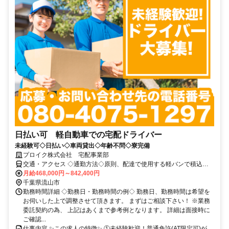
日払い可 軽自動車での宅配ドライバー
未経験可◇日払い◇車両貸出◇年齢不問◇寮完備
プロイク株式会社 宅配事業部
交通・アクセス ◇通勤方法◇原則、配達で使用する軽バンで積込地
まで行って頂く直行直帰スタイルです。
月給468,000円～842,400円
千葉県流山市
勤務時間詳細 ◇勤務日・勤務時間の例◇ 勤務日、勤務時間は希望を
お伺いした上で調整させて頂きます。 まずはご相談下さい！ ※業務
委託契約の為、 上記はあくまで参考例となります。 詳細は面接時に
ご確認...
仕事内容 ✨この求人の特徴✨ ①未経験歓迎！普通免許(AT限定可)が