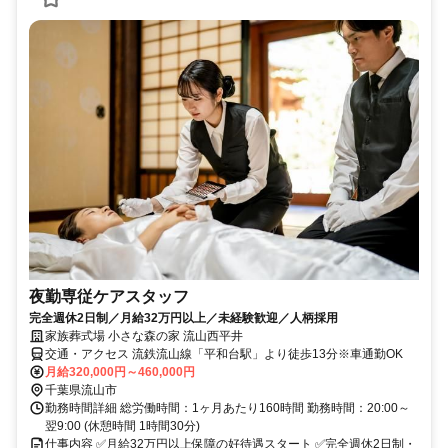
夜勤専従ケアスタッフ
完全週休2日制／月給32万円以上／未経験歓迎／人柄採用
家族葬式場 小さな森の家 流山西平井
交通・アクセス 流鉄流山線「平和台駅」より徒歩13分※車通勤OK
月給320,000円～460,000円
千葉県流山市
勤務時間詳細 総労働時間：1ヶ月あたり160時間 勤務時間：20:00～
翌9:00 (休憩時間 1時間30分)
仕事内容 ✅月給32万円以上保障の好待遇スタート ✅完全週休2日制・