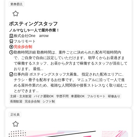
業務委託
ポスティングスタッフ
ノルマなし✨一人で屋外作業！
株式会社One arrow
フルリモート
完全歩合制
勤務時間詳細 勤務時間は、案件ごとに決められた配布可能時間内
で、ご自身で自由に設定していただけます。 朝早くからお昼過ぎま
で稼働するスタッフ、お昼から夕方まで稼働するスタッフが混在して
おります。 最低...
仕事内容 ポスティングスタッフ大募集。 指定された配布エリアに、
チラシ・冊子を配布するお仕事です。 マニュアルに沿って一人で進
める屋外作業のため、複雑な人間関係や接客ストレスなく取り組むこ
とができます...
主婦・主夫歓迎
バイク通勤OK
学歴不問
車通勤OK
フルリモート
研修あり
長期歓迎
完全歩合制
シフト制
正社員