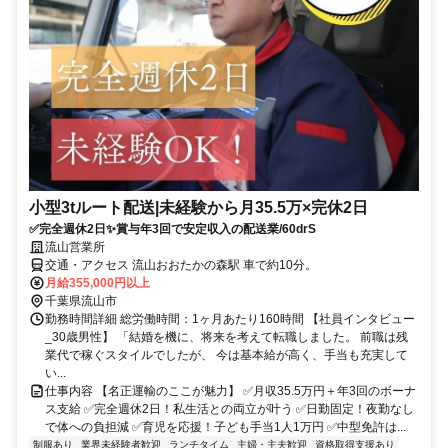
小型3tルート配送|未経験から月35.5万×完休2日
✅完全週休2日✨賞与年3回で安定収入の配送業/60drS
流山営業所
交通・アクセス 流山おおたかの森駅 車で約10分。
月給355,000円以上
千葉県流山市
勤務時間詳細 総労働時間：1ヶ月あたり160時間 【社員インタビュー
_30歳男性】 「結婚を機に、将来を考えて転職しました。 前職は残
業代で稼ぐスタイルでしたが、 今は基本給が高く、手当も充実して
い...
仕事内容 【名正運輸のここが魅力】 ✅月収35.5万円＋年3回のボーナ
ス支給 ✅完全週休2日！私生活との両立が叶う ✅日勤固定！夜勤なし
で体への負担減 ✅育児を応援！子ども手当1人1万円 ✅中型免許は...
制服あり
業界未経験者歓迎
ランチタイム
主婦・主夫歓迎
資格取得支援あり