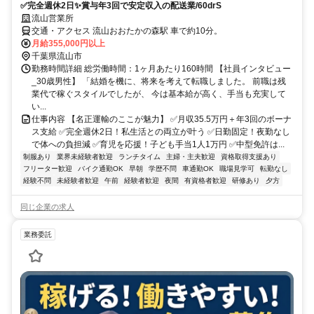
✅完全週休2日✨賞与年3回で安定収入の配送業/60drS
流山営業所
交通・アクセス 流山おおたかの森駅 車で約10分。
月給355,000円以上
千葉県流山市
勤務時間詳細 総労働時間：1ヶ月あたり160時間 【社員インタビュー
_30歳男性】 「結婚を機に、将来を考えて転職しました。 前職は残
業代で稼ぐスタイルでしたが、 今は基本給が高く、手当も充実して
い...
仕事内容 【名正運輸のここが魅力】 ✅月収35.5万円＋年3回のボーナ
ス支給 ✅完全週休2日！私生活との両立が叶う ✅日勤固定！夜勤なし
で体への負担減 ✅育児を応援！子ども手当1人1万円 ✅中型免許は...
制服あり
業界未経験者歓迎
ランチタイム
主婦・主夫歓迎
資格取得支援あり
フリーター歓迎
バイク通勤OK
早朝
学歴不問
車通勤OK
職場見学可
転勤なし
経験不問
未経験者歓迎
午前
経験者歓迎
夜間
有資格者歓迎
研修あり
夕方
同じ企業の求人
業務委託