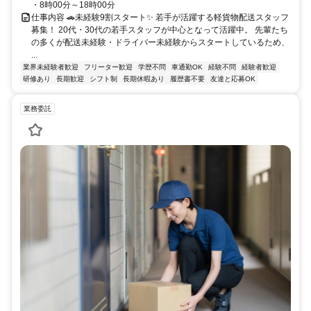
・8時00分～18時00分
仕事内容 🚗未経験9割スタート✨ 若手が活躍する軽貨物配送スタッフ
募集！ 20代・30代の若手スタッフが中心となって活躍中。 先輩たち
の多くが配送未経験・ドライバー未経験からスタートしているため、
...
業界未経験者歓迎
フリーター歓迎
学歴不問
車通勤OK
経験不問
経験者歓迎
研修あり
長期歓迎
シフト制
長期休暇あり
履歴書不要
友達と応募OK
業務委託