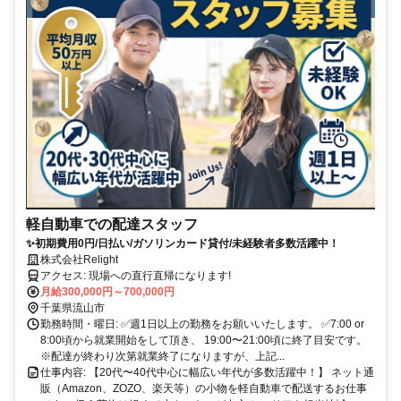
軽自動車での配達スタッフ
✨初期費用0円/日払い/ガソリンカード貸付/未経験者多数活躍中！
株式会社Relight
アクセス: 現場への直行直帰になります!
月給300,000円～700,000円
千葉県流山市
勤務時間・曜日: ✅週1日以上の勤務をお願いいたします。 ✅7:00 or
8:00頃から就業開始をして頂き、 19:00〜21:00頃に終了目安です。
※配達が終わり次第就業終了になりますが、上記...
仕事内容: 【20代〜40代中心に幅広い年代が多数活躍中！】 ネット通
販（Amazon、ZOZO、楽天等）の小物を軽自動車で配送するお仕事