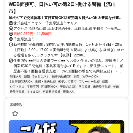
WEB面接可、日払い可の週2日~働ける警備【流山
市】
屋根の下で交通誘導！直行直帰OK◎寮完備＆日払いOK＆豊富な仕事量
★仕事が早く終わった時でも日給保証
株式会社ユニオン 千葉県流山市エリア
アクセス 流鉄流山線 流山徒歩約4分、流鉄流山線 平和台（千葉県）
徒歩約9分、つくばエクスプレス 流山セントラルパーク徒歩約17分
日給9,860円～11,580円
千葉県流山市エリア（南流山駅、鰭ケ崎駅、流山駅、初石駅、流山お
千葉県流山市
おたかの森駅、江戸川台駅、運河駅）
勤務時間 実働時間：8時間/日 平均勤務日数：1ヶ月あたり8日～20日
【日勤】 8:00～17:00 ※実働8時間 ※現場により異なる 昼過ぎに終わ
る現場も多く､ラクラクです 【夜勤】 22:00...
仕事内容 ■■注目の警備ワーク■■ ＼お金と住まいの悩み、即解決！／
個室寮30日間無料！家具家電付きの1Rですぐに新生活スタート。 履
歴書不要！面接交通費支給！（WEB面接の場合でも同額支給） ＜...
制服あり
短期（3ヵ月以内）
扶養内勤務OK
副業・WワークOK
1日4時間以内OK
主婦・主夫歓迎
60代も応募可
フリーター歓迎
短期
シフト自由
学歴不問
即日勤務OK
平日のみOK
学生歓迎
未経験者歓迎
午前
経験者歓迎
ネイルOK
有資格者歓迎
研修あり
業務委託