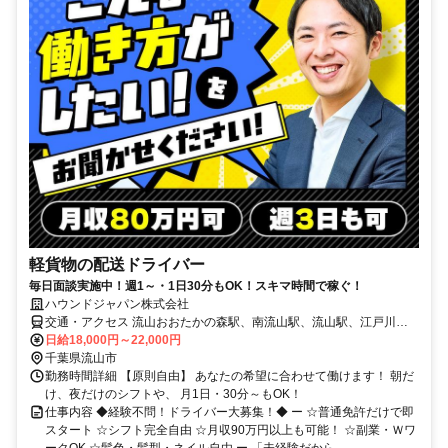
軽貨物の配送ドライバー
毎日面談実施中！週1～・1日30分もOK！スキマ時間で稼ぐ！
ハウンドジャパン株式会社
交通・アクセス 流山おおたかの森駅、南流山駅、流山駅、江戸川台
駅
日給18,000円～22,000円
千葉県流山市
勤務時間詳細 【原則自由】 あなたの希望に合わせて働けます！ 朝だ
け、夜だけのシフトや、 月1日・30分～もOK！
仕事内容 ◆経験不問！ドライバー大募集！◆ ー ☆普通免許だけで即
スタート ☆シフト完全自由 ☆月収90万円以上も可能！ ☆副業・Ｗワ