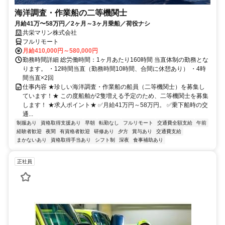
海洋調査・作業船の二等機関士
月給41万〜58万円／2ヶ月～3ヶ月乗船／荷役ナシ
共栄マリン株式会社
フルリモート
月給410,000円～580,000円
勤務時間詳細 総労働時間：1ヶ月あたり160時間 当直体制の勤務とな
ります。 ・12時間当直（勤務時間10時間、合間に休憩あり） ・4時
間当直×2回
仕事内容 ★珍しい海洋調査・作業船の船員（二等機関士）を募集し
ています！★ この度船舶が2隻増える予定のため、二等機関士を募集
します！ ★求人ポイント★ ✅月給41万円～58万円。 ✅乗下船時の交
通...
制服あり
資格取得支援あり
早朝
転勤なし
フルリモート
交通費全額支給
午前
経験者歓迎
夜間
有資格者歓迎
研修あり
夕方
賞与あり
交通費支給
まかないあり
資格取得手当あり
シフト制
深夜
食事補助あり
正社員