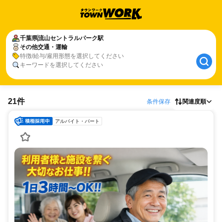
千葉県
流山セントラルパーク駅
その他交通・運輸
特徴/給与/雇用形態を選択してください
キーワードを選択してください
21件
条件保存
関連度順
アルバイト・パート