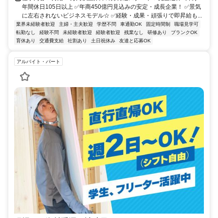
年間休日105日以上 ✅年商450億円見込みの安定・成長企業！ ✅景気
に左右されないビジネスモデル☆ ✅経験・成果・頑張りで即昇給も...
業界未経験者歓迎
主婦・主夫歓迎
学歴不問
車通勤OK
固定時間制
職場見学可
転勤なし
経験不問
未経験者歓迎
経験者歓迎
残業なし
研修あり
ブランクOK
育休あり
交通費支給
社割あり
土日祝休み
友達と応募OK
アルバイト・パート