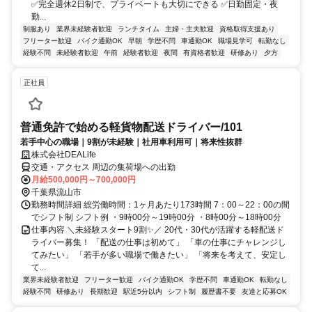
✅完全週休2日制で、プライベートも大切にできる ✅日勤固定・夜
勤...
制服あり
業界未経験者歓迎
ランチタイム
主婦・主夫歓迎
資格取得支援あり
フリーター歓迎
バイク通勤OK
早朝
学歴不問
車通勤OK
職場見学可
転勤なし
経験不問
未経験者歓迎
午前
経験者歓迎
夜間
有資格者歓迎
研修あり
夕方
正社員
普通免許で始める軽貨物配送ドライバー/101
若手中心の職場｜9割が未経験｜社用車利用可｜将来性抜群
株式会社DEALife
交通・アクセス 周辺の集荷場への出勤
月給500,000円～700,000円
千葉県流山市
勤務時間詳細 総労働時間：1ヶ月あたり173時間 7：00～22：00の間
でシフト制 シフト例 ・9時00分～19時00分 ・8時00分～18時00分
仕事内容 ＼未経験スタート9割✨／ 20代・30代が活躍する軽配送ド
ライバー募集！ 「配送の仕事は初めて」 「車の仕事にチャレンジし
てみたい」 「若手が多い職場で働きたい」 「将来を考えて、安定し
て...
業界未経験者歓迎
フリーター歓迎
バイク通勤OK
学歴不問
車通勤OK
転勤なし
経験不問
研修あり
長期歓迎
駅近5分以内
シフト制
履歴書不要
友達と応募OK