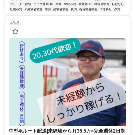
フリーター歓迎
バイク通勤OK
早朝
学歴不問
車通勤OK
職場見学可
転勤なし
経験不問
未経験者歓迎
午前
経験者歓迎
夜間
有資格者歓迎
研修あり
夕方
正社員
中型4tルート配送|未経験から月35.5万×完全週休2日制