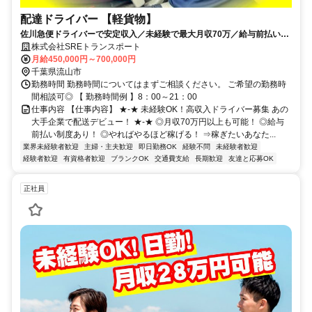
配達ドライバー 【軽貨物】
佐川急便ドライバーで安定収入／未経験で最大月収70万／給与前払い可
能／ライフスタイルに合わせて働ける
株式会社SREトランスポート
月給450,000円～700,000円
千葉県流山市
勤務時間 勤務時間についてはまずご相談ください。 ご希望の勤務時
間相談可◎ 【 勤務時間例 】8：00～21：00
仕事内容 【仕事内容】 ★-★ 未経験OK！高収入ドライバー募集 あの
大手企業で配送デビュー！ ★-★ ◎月収70万円以上も可能！ ◎給与
前払い制度あり！ ◎やればやるほど稼げる！ ⇒稼ぎたいあなた...
業界未経験者歓迎
主婦・主夫歓迎
即日勤務OK
経験不問
未経験者歓迎
経験者歓迎
有資格者歓迎
ブランクOK
交通費支給
長期歓迎
友達と応募OK
正社員