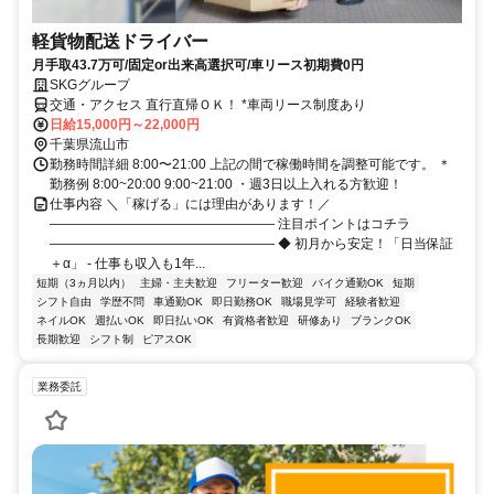
軽貨物配送ドライバー
月手取43.7万可/固定or出来高選択可/車リース初期費0円
SKGグループ
交通・アクセス 直行直帰ＯＫ！ *車両リース制度あり
日給15,000円～22,000円
千葉県流山市
勤務時間詳細 8:00〜21:00 上記の間で稼働時間を調整可能です。 ＊
勤務例 8:00~20:00 9:00~21:00 ・週3日以上入れる方歓迎！
仕事内容 ＼「稼げる」には理由があります！／
――――――――――――――――― 注目ポイントはコチラ
――――――――――――――――― ◆ 初月から安定！「日当保証
＋α」 - 仕事も収入も1年...
短期（3ヵ月以内）
主婦・主夫歓迎
フリーター歓迎
バイク通勤OK
短期
シフト自由
学歴不問
車通勤OK
即日勤務OK
職場見学可
経験者歓迎
ネイルOK
週払いOK
即日払いOK
有資格者歓迎
研修あり
ブランクOK
長期歓迎
シフト制
ピアスOK
業務委託