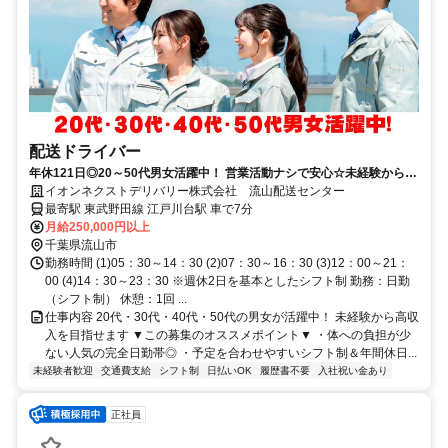
配送ドライバー
年休121日◎20～50代男女活躍中！ 営業活動ナシで安心☆未経験から月
収28万円の高収入可能♪
イオンネクストデリバリー株式会社 流山配送センター
最寄駅 東武野田線 江戸川台駅 車で7分
月給250,000円以上
千葉県流山市
勤務時間 (1)05：30～14：30 (2)07：30～16：30 (3)12：00～21：
00 (4)14：30～23：30 ※週休2日を基本としたシフト制 勤務：日勤
（シフト制） 休憩：1回 ...
仕事内容 20代・30代・40代・50代の男女が活躍中！ 未経験から高収
入を目指せます ▼この募集のオススメポイント▼ ・体への負担が少
ない人気の完全日勤帯◎ ・予定を合わせやすいシフト制＆年間休日...
未経験者歓迎
交通費支給
シフト制
日払いOK
履歴書不要
入社祝い金あり
正社員