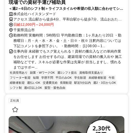
現場での資材手運び補助員
＜週2～6日のシフト制＞ライフスタイルや希望の収入額に合わせてシフ
ト考慮♪未経験OK！
株式会社ハイスタンダード
アクセス 流山駅から徒歩4分、平和台駅から徒歩7分、流山おおたか
の森駅から車7分
日給12,000円～24,000円
千葉県流山市
勤務時間 実働時間：5時間/日 平均勤務日数：1ヶ月あたり20日 ・勤
務曜日：月・火・水・木・金・土・日※・祝※ 注釈内容については
下記コメントを参照下さい。 ・勤務時間： [1] 08:00～1...
仕事内容 未経験でもスグ覚えられる！資材の搬出入などの単純作業
をお任せします お任せするのは、建築現場での資材の搬入出や 施工
補助などです。スキルが必要な作業は先輩が 担当しますし、慣れる
まではサポー...
社員登用あり
副業・WワークOK
週1シフト提出
資格取得支援あり
フリーター歓迎
短期
学歴不問
平日のみOK
学生歓迎
未経験者歓迎
午前
経験者歓迎
週払いOK
交通費支給
長期歓迎
駅近5分以内
週2・3日からOK
シフト制
週4日以上OK
髪型・髪色自由
正社員