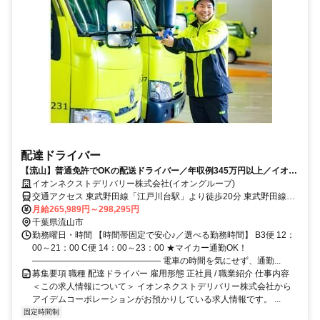
配達ドライバー
【流山】普通免許でOKの配送ドライバー／年収例345万円以上／イオン
ネクストデリバリー株式会社
イオンネクストデリバリー株式会社(イオングループ)
交通アクセス 東武野田線「江戸川台駅」より徒歩20分 東武野田線
「初石駅」・「江戸川台駅」よりバスあり
月給265,989円～298,295円
千葉県流山市
勤務曜日・時間 【時間帯固定で安心♪／選べる勤務時間】 B3便 12：
00～21：00 C便 14：00～23：00 ★マイカー通勤OK！
――――――――――――――― 電車の時間を気にせず、通勤...
募集要項 職種 配達ドライバー 雇用形態 正社員 / 職業紹介 仕事内容
＜この求人情報について＞ イオンネクストデリバリー株式会社から
アイデムコーポレーションがお預かりしている求人情報です。 ...
固定時間制