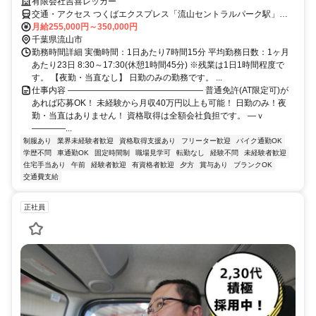
有限会社吉喜レッカー
交通・アクセス つくばエクスプレス「流山セントラルパーク駅」徒
歩14分 ＊八木南小学校向かい ＊車通勤OK
月給255,000円～350,000円
千葉県流山市
勤務時間詳細 実働時間：1日あたり7時間15分 平均勤務日数：1ヶ月
あたり23日 8:30～17:30(休憩1時間45分) ※残業は1日1時間程度で
す。 【夜勤・当直なし】 日勤のみの勤務です。 ...
仕事内容 ―――――――――――――――― 普通免許(AT限定可)が
あれば応募OK！ 未経験から月収40万円以上も可能！ 日勤のみ！夜
勤・当直はありません！ 資格取得は全額会社負担です。 ―ｖ
――――...
制服あり
業界未経験者歓迎
資格取得支援あり
フリーター歓迎
バイク通勤OK
学歴不問
車通勤OK
固定時間制
職場見学可
転勤なし
経験不問
未経験者歓迎
住宅手当あり
午前
経験者歓迎
有資格者歓迎
夕方
賞与あり
ブランクOK
交通費支給
正社員