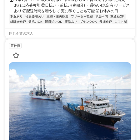
あれば応募可能 ②日払い・前払い(稼働分) ・週払い(規定有)サービス
あり ③配送時間を増やして 更に稼ぐことも可能 ④お休みの日...
制服あり
社員登用あり
主婦・主夫歓迎
フリーター歓迎
学歴不問
車通勤OK
経験者歓迎
週払いOK
即日払いOK
研修あり
ブランクOK
長期歓迎
シフト制
同じ企業の求人
正社員