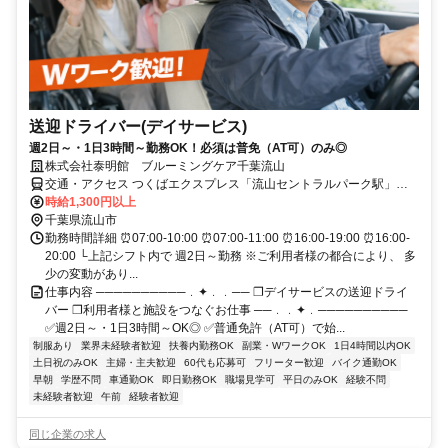
送迎ドライバー(デイサービス)
週2日～・1日3時間～勤務OK！必須は普免（AT可）のみ◎
株式会社泰明館 ブルーミングケア千葉流山
交通・アクセス つくばエクスプレス「流山セントラルパーク駅」か
ら徒歩10分 ★車・バイク通勤OK
時給1,300円以上
千葉県流山市
勤務時間詳細 ⏰07:00-10:00 ⏰07:00-11:00 ⏰16:00-19:00 ⏰16:00-
20:00 └上記シフト内で 週2日～勤務 ※ご利用者様の都合により、 多
少の変動があり...
仕事内容 ──────────﹒✦﹒﹒── ❐デイサービスの送迎ドライ
バー ❐利用者様と施設をつなぐお仕事 ──﹒﹒✦﹒──────────
✅週2日～・1日3時間～OK◎ ✅普通免許（AT可）で始...
制服あり
業界未経験者歓迎
扶養内勤務OK
副業・WワークOK
1日4時間以内OK
土日祝のみOK
主婦・主夫歓迎
60代も応募可
フリーター歓迎
バイク通勤OK
早朝
学歴不問
車通勤OK
即日勤務OK
職場見学可
平日のみOK
経験不問
未経験者歓迎
午前
経験者歓迎
同じ企業の求人