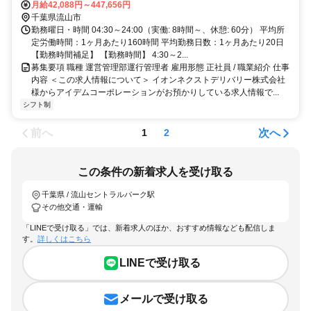
月給42,088円～447,656円
千葉県流山市
勤務曜日・時間 04:30～24:00（実働: 8時間～、休憩: 60分） 平均所
定労働時間：1ヶ月あたり160時間 平均勤務日数：1ヶ月あたり20日
【勤務時間補足】 【勤務時間】 4:30～2...
募集要項 職種 運営管理部運行管理者 雇用形態 正社員 / 職業紹介 仕事
内容 ＜この求人情報について＞ イオンネクストデリバリー株式会社
様からアイデムコーポレーションがお預かりしている求人情報で...
シフト制
前へ
次へ
1
2
この条件の新着求人を受け取る
千葉県 / 流山セントラルパーク駅
その他交通・運輸
「LINEで受け取る」では、新着求人のほか、おすすめ情報なども配信しま
す。
詳しくはこちら
LINEで受け取る
メールで受け取る