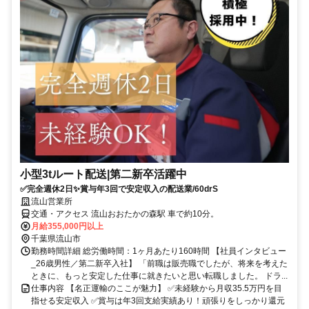
小型3tルート配送|第二新卒活躍中
✅完全週休2日✨賞与年3回で安定収入の配送業/60drS
流山営業所
交通・アクセス 流山おおたかの森駅 車で約10分。
月給355,000円以上
千葉県流山市
勤務時間詳細 総労働時間：1ヶ月あたり160時間 【社員インタビュー
_26歳男性／第二新卒入社】 「前職は販売職でしたが、将来を考えた
ときに、もっと安定した仕事に就きたいと思い転職しました。 ドラ...
仕事内容 【名正運輸のここが魅力】 ✅未経験から月収35.5万円を目
指せる安定収入 ✅賞与は年3回支給実績あり！頑張りをしっかり還元