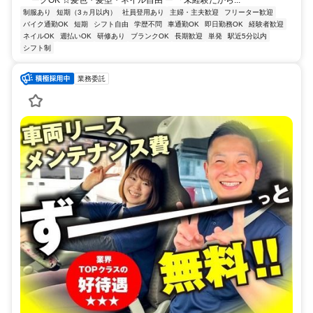
ークOK ☆髪色・髪型・ネイル自由 ー 「未経験だから...
制服あり
短期（3ヵ月以内）
社員登用あり
主婦・主夫歓迎
フリーター歓迎
バイク通勤OK
短期
シフト自由
学歴不問
車通勤OK
即日勤務OK
経験者歓迎
ネイルOK
週払いOK
研修あり
ブランクOK
長期歓迎
単発
駅近5分以内
シフト制
業務委託