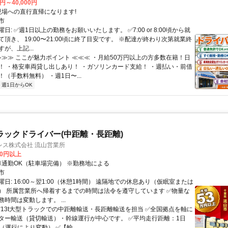
0円～40,000円
クセス: 現場への直行直帰になります!
市
日: ✅週1日以上の勤務をお願いいたします。 ✅7:00 or 8:00頃から就
頂き、 19:00〜21:00頃に終了目安です。 ※配達が終わり次第就業終
が、上記...
 ≫≫≫ ここが魅力ポイント ≪≪≪ ・月給50万円以上の方多数在籍！日
！ ・格安車両貸し出しあり！ ・ガソリンカード支給！ ・週払い・前借
（手数料無料） ・週1日〜...
週1日からOK
トラックドライバー(中距離・長距離)
レス株式会社 流山営業所
00円以上
クセス: 車通勤OK（駐車場完備） ※勤務地による
市
日: 16:00～翌1:00（休憩1時間） 遠隔地での休息あり（仮眠室または
） 所属営業所へ帰着するまでの時間は法令を遵守しています ✅物量な
時間は変動します。 ...
 ✅13t大型トラックでの中距離輸送・長距離輸送を担当 ✅全国拠点を軸に
ター輸送（貸切輸送）・幹線運行が中心です。 ✅平均走行距離：1日
度（運行により変動） ✅【輸...