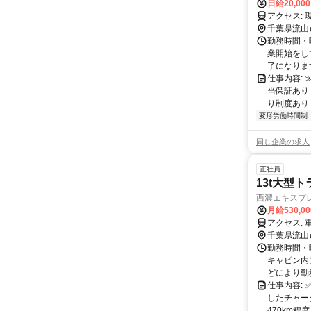
日給20,00
ア
千葉県流山
勤務時間・曜
業開始をして
了になります
仕事内容:
当保証あり
り制度あり！
変形労働時間制
同じ企業の求人
正社員
13t大型
西濃エキスプ
月給530,0
ア
千葉県流山
勤務時間・曜
キャビン内
どにより勤務
仕事内容:
したチャー
470km程