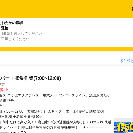
おおたかの森駅
・運輸
雇用形態を選択してください
を選択してください
条件保
ート
ー・収集作業(7:00~12:00)
紙業
0円以上
セス つくばエクスプレス・東武アーバンパークライン、流山おおたか
徒歩12分
市
 7:00～12:00（実働5時間） ①月・火・水・土の週4日勤務 ②月・
3日勤務 ★希望を選択OK✨
午前中だけで高収入！⭐ 流山市中心の近距離×残業なし♪ 30代～60代活
ドライバー！ 即日勤務を希望の方も積極採用中！！ ✦・┈┈┈┈┈ ・
┈ ・✦ ✅ 7:0...