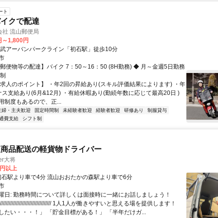
ート
バイクで配達
会社 流山郵便局
円～1,800円
東武アーバンパークライン「初石駅」徒歩10分
市
郵便物等の配達】バイク 7：50～16：50 (8H勤務) ◆ 月～金週5日勤務
間制
【求人のポイント】 ・年2回の昇給あり(スキル評価結果によります) ・年
ス支給あり(6月&12月) ・有給休暇あり(勤続年数に応じて最高20日 )
制度もあるので、正...
主婦・主夫歓迎
固定時間制
未経験者歓迎
経験者歓迎
研修あり
制服貸与
通費支給
シフト制
販商品配送の軽貨物ドライバー
er大将
0円以上
アクセス: 初石駅より車で4分 流山おおたかの森駅より車で6分
市
曜日: 勤務時間について詳しくは面接時に一緒にお話しましょう！
/////////////////////////////////// 1人1人が働きやすいと思える場を提供します！
したい・・・！」 「貯金目標がある！」 「半年だけガ...