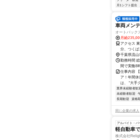
月1シフト提出
車両メン
オートバック
月給235,0
アクセス 
分、つくば
バンパーク
千葉県流山
勤務時間 総
間で実働8
仕事内容 
ア！年間休
は、 “大手
業界未経験者歓
未経験者歓迎
長期歓迎
資格
同じ企業の求人
アルバイト・パ
軽自動車
株式会社Relig