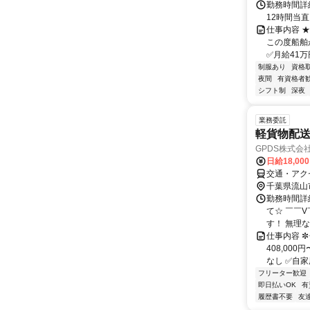
勤務時間詳
12時間当
仕事内容 
この度船舶
✅月給41万
制服あり
資格
夜間
有資格者
シフト制
深夜
業務委託
軽貨物配送
GPDS株式会
日給18,00
交通・アク
千葉県流山
勤務時間詳細
て☆ ￣￣
す！ 無理な
仕事内容 ✼
408,00
なし ✅自家用
フリーター歓迎
即日払いOK
有
履歴書不要
友