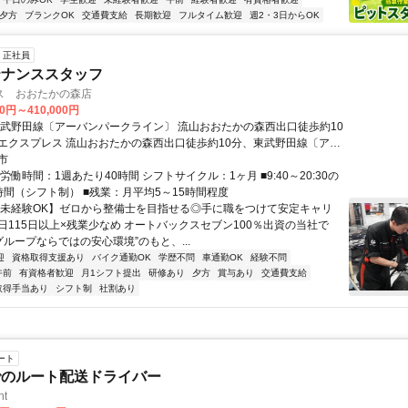
夕方
ブランクOK
交通費支給
長期歓迎
フルタイム歓迎
週2・3日からOK
正社員
テナンススタッフ
ス おおたかの森店
00円～410,000円
東武野田線〔アーバンパークライン〕 流山おおたかの森西出口徒歩約10
エクスプレス 流山おおたかの森西出口徒歩約10分、東武野田線〔アー
ライン〕 初石西口徒歩約18分
市
労働時間：1週あたり40時間 シフトサイクル：1ヶ月 ■9:40～20:30の
時間（シフト制） ■残業：月平均5～15時間程度
【未経験OK】ゼロから整備士を目指せる◎手に職をつけて安定キャリ
日115日以上×残業少なめ オートバックスセブン100％出資の当社で
グループならではの安心環境”のもと、...
迎
資格取得支援あり
バイク通勤OK
学歴不問
車通勤OK
経験不問
午前
有資格者歓迎
月1シフト提出
研修あり
夕方
賞与あり
交通費支給
取得手当あり
シフト制
社割あり
ート
でのルート配送ドライバー
ht