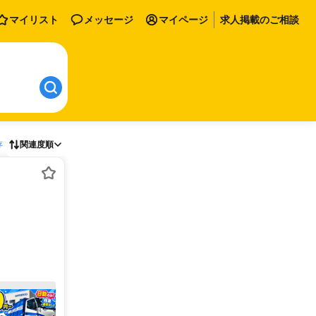
マイリスト
メッセージ
マイページ
求人掲載のご相談
存
関連度順