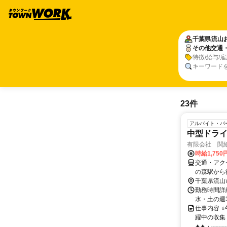
千葉県
流山
その他交通
特徴/給与/
キーワード
23件
アルバイト・パ
中型ドライバ
有限会社 関
時給1,75
交通・アク
の森駅から
千葉県流山
勤務時間詳細
水・土の週
仕事内容 ⭐
躍中の収集
✦✦・┈┈┈┈