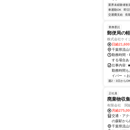
業界未経験者歓
車通勤OK
即日
交通費支給
長
業務委託
郵便局の軽
株式会社ケイ
日給21,60
千葉県流山
勤務時間・曜
する場合あ
仕事内容:
勤務時間も
イバー ＜お
週2・3日からO
正社員
廃棄物収
有限会社 関
月給275,0
交通・アク
の森駅から
千葉県流山