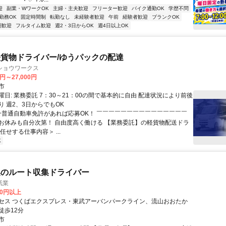
迎
副業・WワークOK
主婦・主夫歓迎
フリーター歓迎
バイク通勤OK
学歴不問
勤務OK
固定時間制
転勤なし
未経験者歓迎
午前
経験者歓迎
ブランクOK
期歓迎
フルタイム歓迎
週2・3日からOK
週4日以上OK
貨物ドライバー/ゆうパックの配達
ショウワークス
0円～27,000円
市
日: 業務委託 7：30～21：00の間で基本的に自由 配達状況により前後
り 週2、3日からでもOK
 ★普通自動車免許があれば応募OK！ ￣￣￣￣￣￣￣￣￣￣￣￣￣￣￣
お休みも自分次第！ 自由度高く働ける 【業務委託】の軽貨物配送ドラ
任せする仕事内容＞ ...
K
集のルート収集ドライバー
紙業
00円以上
セス つくばエクスプレス・東武アーバンパークライン、流山おおたか
徒歩12分
市