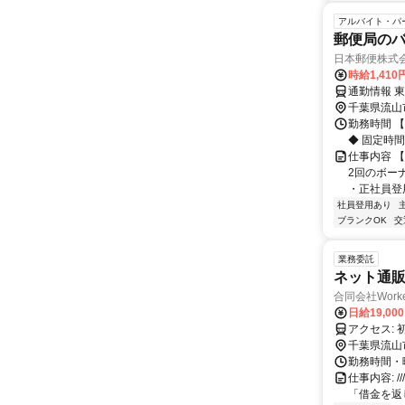
アルバイト・パ
郵便局の
日本郵便株式
時給1,410
通勤情報 
千葉県流山
勤務時間 【
◆ 固定時
仕事内容 
2回のボーナ
・正社員登用
社員登用あり
ブランクOK
交
業務委託
ネット通
合同会社Work
日給19,00
千葉県流山
勤務時間・
仕事内容: ///
「借金を返