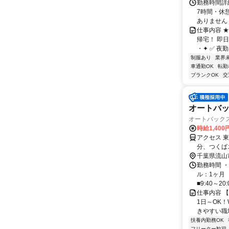
勤務時間詳細
7時間・休憩
ありません！ 
仕事内容 
帰宅！ 即
・✦ ✅ 夜
制服あり
業界
車通勤OK
転勤
ブランクOK
交
オートバ
オートバック
時給1,400
アクセス 
分、つくば
バンパーク
千葉県流山
勤務時間 ・
ル：1ヶ月
■9:40～20:0
仕事内容 
1日～OK
きやすい職場
扶養内勤務OK
フリーター歓迎