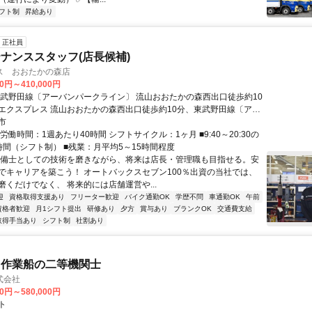
フト制
昇給あり
正社員
ナンススタッフ(店長候補)
ス おおたかの森店
00円～410,000円
東武野田線〔アーバンパークライン〕 流山おおたかの森西出口徒歩約10
エクスプレス 流山おおたかの森西出口徒歩約10分、東武野田線〔アー
ライン〕 初石西口徒歩約18分
市
労働時間：1週あたり40時間 シフトサイクル：1ヶ月 ■9:40～20:30の
時間（シフト制） ■残業：月平均5～15時間程度
整備士としての技術を磨きながら、将来は店長・管理職も目指せる。安
でキャリアを築こう！ オートバックスセブン100％出資の当社では、
磨くだけでなく、 将来的には店舗運営や...
迎
資格取得支援あり
フリーター歓迎
バイク通勤OK
学歴不問
車通勤OK
午前
資格者歓迎
月1シフト提出
研修あり
夕方
賞与あり
ブランクOK
交通費支給
取得手当あり
シフト制
社割あり
・作業船の二等機関士
式会社
00円～580,000円
ト