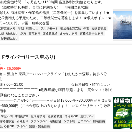
細 総労働時間：1ヶ月あたり160時間 当直体制の勤務となります。 ・
直（勤務時間10時間、合間に休憩あり） ・4時間当直×2回
★珍しい海洋調査・作業船の船員（二等機関士）を募集しています！★
が2隻増える予定のため、二等機関士を募集します！ ★求人ポイント★
円～58万円。 ✅乗下船時の交通...
取得支援あり
早朝
転勤なし
フルリモート
交通費全額支給
午前
経験者歓迎
歓迎
研修あり
夕方
賞与あり
交通費支給
まかないあり
資格取得手当あり
食事補助あり
ドライバー(リース車あり)
社
0円～35,000円
セス 流山市 東武アーバンパークライン「おおたかの森駅」徒歩５分
市
 7:00～21:00 ＿＿＿＿＿＿＿＿＿＿＿＿＿ ☆勤務日数・時間につい
V￣￣￣￣￣￣￣￣￣￣￣ ■勤務可能な曜日 現場により、完全シフト制で
勤務になることはござい...
┈┈┈┈ここがPoint┈┈┈┈✼ ✅日給18,000円〜30,000円 ✅月収目安
0円〜660,000円（この金額以上の方もいます！） ✅ロイヤリティ・手数料
車...
学歴不問
車通勤OK
職場見学可
経験者歓迎
ネイルOK
週払いOK
資格者歓迎
研修あり
ブランクOK
長期歓迎
シフト制
ピアスOK
服装自由
達と応募OK
ひげOK
髪型・髪色自由