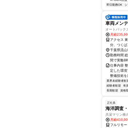
即日勤務OK
シ
車両メンテ
オートバック
月給235,0
アクセス 
分、つくば
バンパーク
千葉県流山
勤務時間 総
間で実働8
仕事内容 
定した環境
整備技術を
業界未経験者歓
経験者歓迎
有
長期歓迎
資格
正社員
海洋調査
共栄マリン株
月給410,0
フルリモー