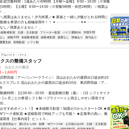
 総労働時間：1週あたり40時間 【月曜〜金曜】 8:00～16:00（※実働
1時間） 【土曜】 8:00〜14:00（※実働5時間・休憩1時間） ✅残業は
...
★＼残業はありません！夕方終業／★ 家族と一緒に夕飯がとれる時間に
日勤務を希望の方も積極採用中！！ ✦・┈┈┈┈┈ ・✦✦・┈┈┈┈┈
勤なし／残業ありません！ ...
未経験者歓迎
主婦・主夫歓迎
フリーター歓迎
バイク通勤OK
学歴不問
なし
経験不問
未経験者歓迎
経験者歓迎
残業なし
研修あり
賞与あり
通費支給
長期歓迎
シフト制
アルバイト・パート
ックスの整備スタッフ
ス おおたかの森店
円～1,600円
東武野田線〔アーバンパークライン〕 流山おおたかの森西出口徒歩約10
エクスプレス 流山おおたかの森西出口徒歩約10分、東武野田線〔アー
ライン〕 初石徒歩約18分
市
勤務時間： [1] 09:40～20:00 ・最低勤務日数（週）：1日 シフトサイク
 ・1ヶ月ごとの希望シフト制 ⇒プライベートと両立しやすい環境です
0...
【おすすめポイント！】 ★未経験大歓迎！知識ゼロからスタートOK ★週
！Wワーク者歓迎 ★資格取得で時給アップも可能！ ★定着率の高い、働
環境 【仕事内容】 ピットス...
社員登用あり
週1日からOK
副業・WワークOK
土日祝のみOK
主婦・主夫歓迎
平日のみOK
学生歓迎
未経験者歓迎
午前
経験者歓迎
有資格者歓迎