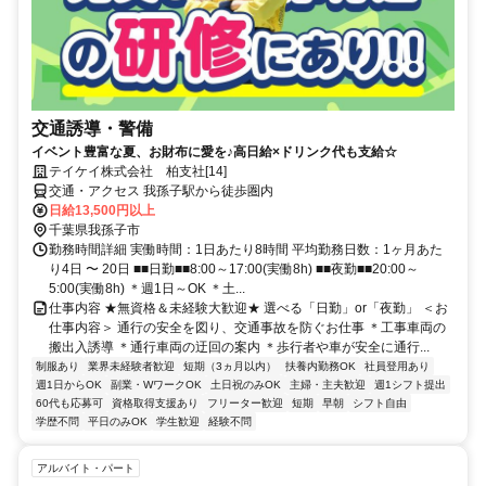
交通誘導・警備
イベント豊富な夏、お財布に愛を♪高日給×ドリンク代も支給☆
テイケイ株式会社 柏支社[14]
交通・アクセス 我孫子駅から徒歩圏内
日給13,500円以上
千葉県我孫子市
勤務時間詳細 実働時間：1日あたり8時間 平均勤務日数：1ヶ月あた
り4日 〜 20日 ■■日勤■■8:00～17:00(実働8h) ■■夜勤■■20:00～
5:00(実働8h) ＊週1日～OK ＊土...
仕事内容 ★無資格＆未経験大歓迎★ 選べる「日勤」or「夜勤」 ＜お
仕事内容＞ 通行の安全を図り、交通事故を防ぐお仕事 ＊工事車両の
搬出入誘導 ＊通行車両の迂回の案内 ＊歩行者や車が安全に通行...
制服あり
業界未経験者歓迎
短期（3ヵ月以内）
扶養内勤務OK
社員登用あり
週1日からOK
副業・WワークOK
土日祝のみOK
主婦・主夫歓迎
週1シフト提出
60代も応募可
資格取得支援あり
フリーター歓迎
短期
早朝
シフト自由
学歴不問
平日のみOK
学生歓迎
経験不問
アルバイト・パート