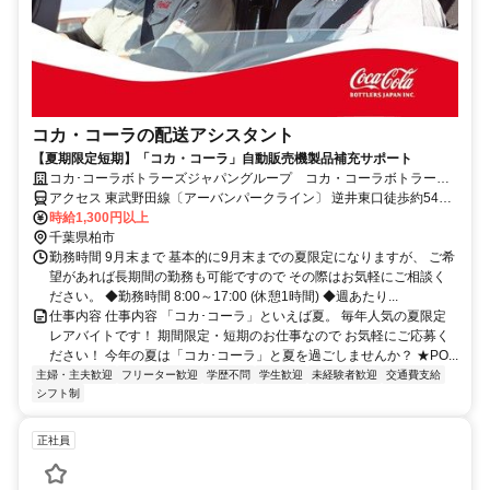
コカ・コーラの配送アシスタント
【夏期限定短期】「コカ・コーラ」自動販売機製品補充サポート
コカ･コーラボトラーズジャパングループ コカ・コーラボトラーズ
ジャパン株式会社【84318】
アクセス 東武野田線〔アーバンパークライン〕 逆井東口徒歩約54
分、ＪＲ成田線 我孫子（千葉県）南口徒歩約60分、ＪＲ常磐線 我孫
時給1,300円以上
子（千葉県）南口徒歩約60分
千葉県柏市
勤務時間 9月末まで 基本的に9月末までの夏限定になりますが、 ご希
望があれば長期間の勤務も可能ですので その際はお気軽にご相談く
ださい。 ◆勤務時間 8:00～17:00 (休憩1時間) ◆週あたり...
仕事内容 仕事内容 「コカ･コーラ」といえば夏。 毎年人気の夏限定
レアバイトです！ 期間限定・短期のお仕事なので お気軽にご応募く
ださい！ 今年の夏は「コカ･コーラ」と夏を過ごしませんか？ ★PO...
主婦・主夫歓迎
フリーター歓迎
学歴不問
学生歓迎
未経験者歓迎
交通費支給
シフト制
正社員