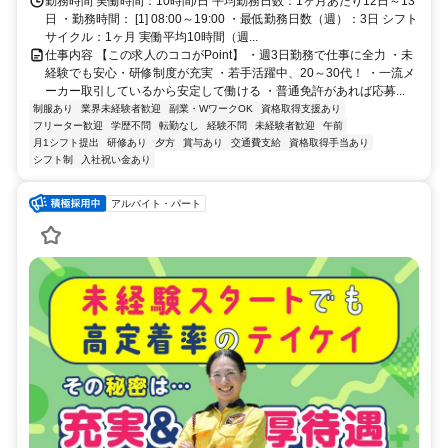
勤務時間 実働時間：10時間/日 平均勤務日数：1ヶ月あたり12日～13
日 ・勤務時間： [1] 08:00～19:00 ・最低勤務日数（週）：3日 シフト
サイクル：1ヶ月 実働平均10時間（週...
仕事内容 【この求人のココがPoint】 ・週3日勤務で仕事に全力 ・未
経験でも安心・研修制度が充実 ・若手活躍中、20～30代！ ・一流メ
ーカー取引しているから安定して働ける ・普通免許があれば応募...
制服あり
業界未経験者歓迎
副業・WワークOK
資格取得支援あり
フリーター歓迎
学歴不問
転勤なし
経験不問
未経験者歓迎
午前
月1シフト提出
研修あり
夕方
賞与あり
交通費支給
資格取得手当あり
シフト制
入社祝い金あり
アルバイト・パート