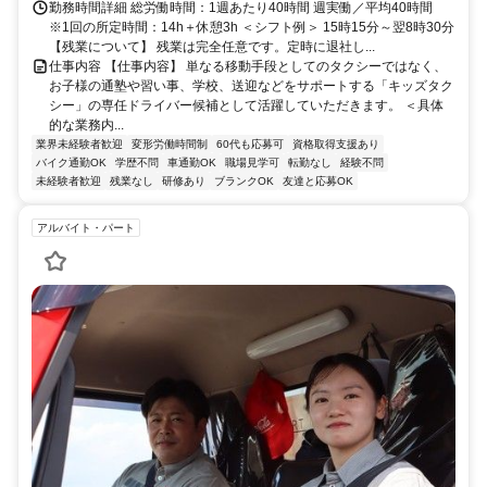
勤務時間詳細 総労働時間：1週あたり40時間 週実働／平均40時間
※1回の所定時間：14h＋休憩3h ＜シフト例＞ 15時15分～翌8時30分
【残業について】 残業は完全任意です。定時に退社し...
仕事内容 【仕事内容】 単なる移動手段としてのタクシーではなく、
お子様の通塾や習い事、学校、送迎などをサポートする「キッズタク
シー」の専任ドライバー候補として活躍していただきます。 ＜具体
的な業務内...
業界未経験者歓迎
変形労働時間制
60代も応募可
資格取得支援あり
バイク通勤OK
学歴不問
車通勤OK
職場見学可
転勤なし
経験不問
未経験者歓迎
残業なし
研修あり
ブランクOK
友達と応募OK
アルバイト・パート