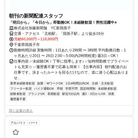
朝刊の新聞配達スタッフ
「明日から」「今日から」即勤務OK！未経験歓迎！男性活躍中⭐
株式会社加藤新聞舗 YC新我孫子
交通・アクセス 「北柏駅」「我孫子駅」より徒歩16分
月給60,000円～110,000円
千葉県我孫子市
勤務時間詳細 実働時間：1日あたり2時間 〜 3時間 平均勤務日数：1
ヶ月あたり20日 〜 26日 2:00～5:00(内2時間程度) 週3日～OK！
仕事内容 ✅未経験OK！丁寧に指導します♪ ✅短時間勤務でプライベー
トも充実☆ ✅履歴書不要で応募も簡単！ 【仕事内容】 朝刊配達のお
仕事です。決まったルートを回るだけなので、道に迷う心配はありま
せ...
業界未経験者歓迎
副業・WワークOK
1日4時間以内OK
主婦・主夫歓迎
フリーター歓迎
バイク通勤OK
早朝
学歴不問
固定時間制
未経験者歓迎
経験者歓迎
ブランクOK
長期歓迎
駅近5分以内
週2・3日からOK
深夜
履歴書不要
同じ企業の求人
アルバイト・パート