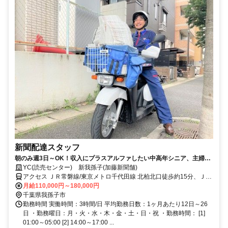
新聞配達スタッフ
朝のみ週3日～OK！収入にプラスアルファしたい中高年シニア、主婦パ
ートも活躍中！配達未経験者大歓迎♪
YC(読売センター) 新我孫子(加藤新聞舗)
アクセス ＪＲ常磐線/東京メトロ千代田線 北柏北口徒歩約15分、ＪＲ
常磐線/東京メトロ千代田線 我孫子（千葉県）北口徒歩約16分、ＪＲ
月給110,000円～180,000円
成田線 我孫子（千葉県）北口徒歩約16分
千葉県我孫子市
勤務時間 実働時間：3時間/日 平均勤務日数：1ヶ月あたり12日～26
日 ・勤務曜日：月・火・水・木・金・土・日・祝 ・勤務時間： [1]
01:00～05:00 [2] 14:00～17:00 ...