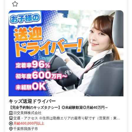
キッズ送迎ドライバー
【完全予約制のキッズタクシー】◎未経験歓迎◎月給40万円～
日交美輝株式会社
交通・アクセス ※住所は勤務エリアの最寄り駅です（営業所：東京
都足立区中川5-16-10）
月給400,000円以上
千葉県我孫子市