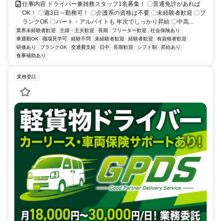
仕事内容 ドライバー兼雑務スタッフ1名募集！ 〇普通免許があれば
OK！ 〇週3日～勤務可！ 〇介護系の資格は不要 〇未経験者歓迎 〇ブ
ランクOK 〇パート・アルバイトも 年次でしっかり昇給 〇中高...
業界未経験者歓迎
主婦・主夫歓迎
長期
フリーター歓迎
社会保険あり
車通勤OK
職場見学可
経験不問
未経験者歓迎
経験者歓迎
有資格者歓迎
研修あり
ブランクOK
交通費支給
日中
長期歓迎
シフト制
昇給あり
食事補助あり
業務委託