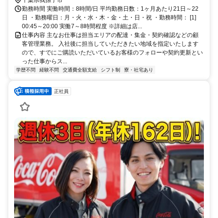
成田線 我孫子（千葉県）北口徒歩約16分
千葉県我孫子市
勤務時間 実働時間：8時間/日 平均勤務日数：1ヶ月あたり21日～22
日 ・勤務曜日：月・火・水・木・金・土・日・祝 ・勤務時間： [1]
00:45～20:00 実働7～8時間程度 ※詳細は店...
仕事内容 主なお仕事は担当エリアの配達・集金・契約確認などの顧
客管理業務。 入社後に担当していただきたい地域を指定いたします
ので、すでにご購読いただいているお客様のフォローや契約更新とい
った仕事からス...
学歴不問
経験不問
交通費全額支給
シフト制
寮・社宅あり
正社員