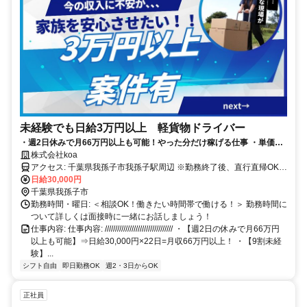
未経験でも日給3万円以上 軽貨物ドライバー
・週2日休みで月66万円以上も可能！やった分だけ稼げる仕事 ・単価
180円×180個＝日給32,400円！月収80万円超えも目指せる ・未経験歓
株式会社koa
迎／週払いOK／直行直帰OK
アクセス: 千葉県我孫子市我孫子駅周辺 ※勤務終了後、直行直帰OK！
※車がない方向けにリース制度あり（休日は自家用車として使用
日給30,000円
OK！）
千葉県我孫子市
勤務時間・曜日: ＜相談OK！働きたい時間帯で働ける！＞ 勤務時間に
ついて詳しくは面接時に一緒にお話しましょう！
仕事内容: 仕事内容: ///////////////////////////////// ・【週2日の休みで月66万円
以上も可能】⇒日給30,000円×22日=月収66万円以上！ ・【9割未経
験】...
シフト自由
即日勤務OK
週2・3日からOK
正社員