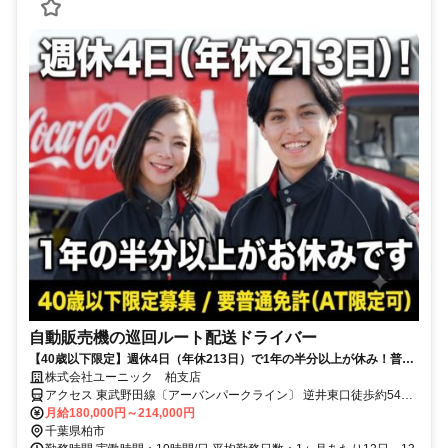
自動販売機の巡回ルート配送ドライバー
【40歳以下限定】週休4日（年休213日）で1年の半分以上が休み！普通
免許があれば9割が未経験スタート。夜勤なしのルート配送です！
株式会社ユーニック 柏支店
アクセス 東武野田線〔アーバンパークライン〕 逆井東口徒歩約54分
本社所在地：東京都江東区亀戸2-22-17 日本生命亀戸ビル3F
月給180,000円～214,000円
千葉県柏市