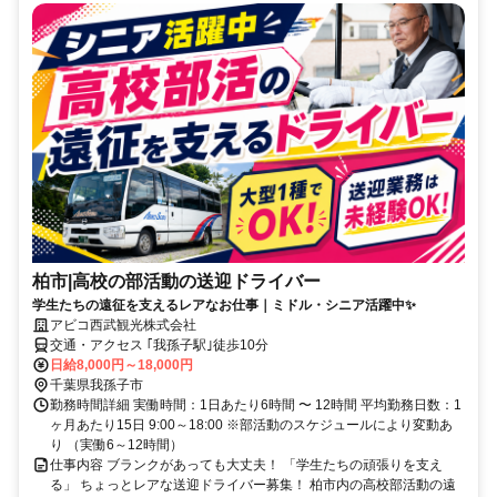
柏市|高校の部活動の送迎ドライバー
学生たちの遠征を支えるレアなお仕事｜ミドル・シニア活躍中✨
アビコ西武観光株式会社
交通・アクセス ｢我孫子駅｣徒歩10分
日給8,000円～18,000円
千葉県我孫子市
勤務時間詳細 実働時間：1日あたり6時間 〜 12時間 平均勤務日数：1
ヶ月あたり15日 9:00～18:00 ※部活動のスケジュールにより変動あ
り （実働6～12時間）
仕事内容 ブランクがあっても大丈夫！ 「学生たちの頑張りを支え
る」 ちょっとレアな送迎ドライバー募集！ 柏市内の高校部活動の遠