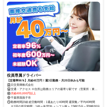
役員専属ドライバー
【定着率96％】月給40万円！週3日勤務・月20日休みも可能
日交美輝株式会社
交通・アクセス ※住所は勤務エリアの最寄り駅です（営業所：東京
都足立区中川5-16-10）
月給400,000円以上
千葉県我孫子市
勤務時間詳細 総労働時間：1週あたり40時間 週実働／平均40時間
※1回の所定時間：14h＋休憩3h ＜シフト例＞ 15時15分～翌8時30分