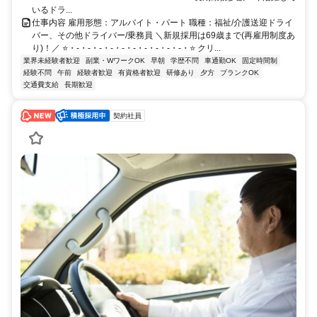
いるドラ...
仕事内容 雇用形態：アルバイト・パート 職種：福祉/介護送迎ドライ
バー、その他ドライバー/乗務員 ＼新規採用は69歳まで(再雇用制度あ
り)！／ ⭐・-・-・-・-・-・-・-・-・-・-・⭐ クリ...
業界未経験者歓迎
副業・WワークOK
早朝
学歴不問
車通勤OK
固定時間制
経験不問
午前
経験者歓迎
有資格者歓迎
研修あり
夕方
ブランクOK
交通費支給
長期歓迎
契約社員