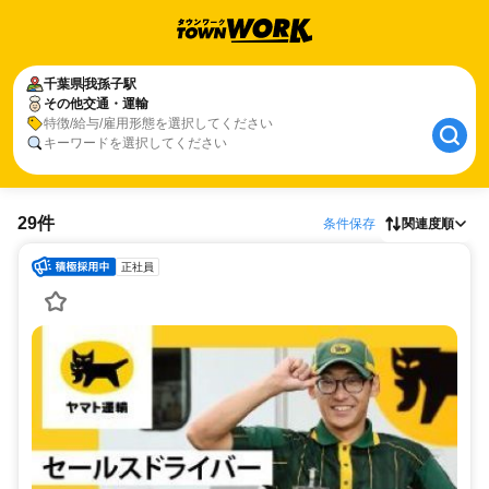
千葉県
我孫子駅
その他交通・運輸
特徴/給与/雇用形態を選択してください
キーワードを選択してください
29件
条件保存
関連度順
正社員