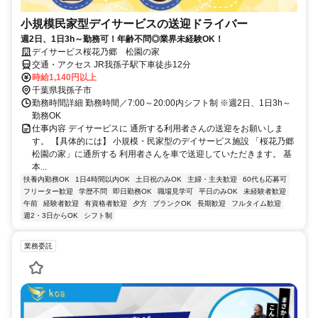
小規模民家型デイサービスの送迎ドライバー
週2日、1日3h～勤務可！年齢不問◎業界未経験OK！
デイサービス桜花乃郷 松園の家
交通・アクセス JR我孫子駅下車徒歩12分
時給1,140円以上
千葉県我孫子市
勤務時間詳細 勤務時間／7:00～20:00内シフト制 ※週2日、1日3h～
勤務OK
仕事内容 デイサービスに 通所する利用者さんの送迎をお願いしま
す。 【具体的には】 小規模・民家型のデイサービス施設 「桜花乃郷
松園の家」に通所する 利用者さんを車で送迎していただきます。 基
本...
扶養内勤務OK
1日4時間以内OK
土日祝のみOK
主婦・主夫歓迎
60代も応募可
フリーター歓迎
学歴不問
即日勤務OK
職場見学可
平日のみOK
未経験者歓迎
午前
経験者歓迎
有資格者歓迎
夕方
ブランクOK
長期歓迎
フルタイム歓迎
週2・3日からOK
シフト制
業務委託