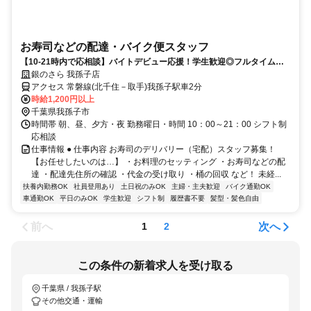
お寿司などの配達・バイク便スタッフ
【10-21時内で応相談】バイトデビュー応援！学生歓迎◎フルタイム勤
務もOK♪
銀のさら 我孫子店
アクセス 常磐線(北千住－取手)我孫子駅車2分
時給1,200円以上
千葉県我孫子市
時間帯 朝、昼、夕方・夜 勤務曜日・時間 10：00～21：00 シフト制
応相談
仕事情報 ● 仕事内容 お寿司のデリバリー（宅配）スタッフ募集！
【お任せしたいのは…】 ・お料理のセッティング ・お寿司などの配
達 ・配達先住所の確認 ・代金の受け取り ・桶の回収 など！ 未経...
扶養内勤務OK
社員登用あり
土日祝のみOK
主婦・主夫歓迎
バイク通勤OK
車通勤OK
平日のみOK
学生歓迎
シフト制
履歴書不要
髪型・髪色自由
前へ
次へ
1
2
この条件の新着求人を受け取る
千葉県 / 我孫子駅
その他交通・運輸