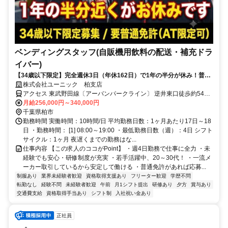
ベンディングスタッフ(自販機用飲料の配送・補充ドラ
イバー)
【34歳以下限定】完全週休3日（年休162日）で1年の半分が休み！普通
免許があれば9割が未経験スタート。夜勤なしのルート配送です！
株式会社ユーニック 柏支店
アクセス 東武野田線〔アーバンパークライン〕 逆井東口徒歩約54分
本社所在地：東京都江東区亀戸2-22-17 日本生命亀戸ビル3F
月給256,000円～340,000円
千葉県柏市
勤務時間 実働時間：10時間/日 平均勤務日数：1ヶ月あたり17日～18
日 ・勤務時間： [1] 08:00～19:00 ・最低勤務日数（週）：4日 シフト
サイクル：1ヶ月 夜遅くまでの勤務はな...
仕事内容 【この求人のココがPoint】 ・週4日勤務で仕事に全力 ・未
経験でも安心・研修制度が充実 ・若手活躍中、20～30代！ ・一流メ
ーカー取引しているから安定して働ける ・普通免許があれば応募...
制服あり
業界未経験者歓迎
資格取得支援あり
フリーター歓迎
学歴不問
転勤なし
経験不問
未経験者歓迎
午前
月1シフト提出
研修あり
夕方
賞与あり
交通費支給
資格取得手当あり
シフト制
入社祝い金あり
正社員