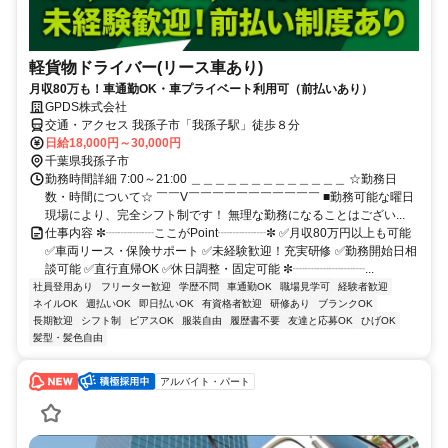
軽貨物ドライバー(リース車あり)
月収80万も！車通勤OK・車プライベート利用可（前払いあり）
GPDS株式会社
交通・アクセス 我孫子市「我孫子駅」徒歩８分
日給18,000円～30,000円
千葉県我孫子市
勤務時間詳細 7:00～21:00 ＿＿＿＿＿＿＿＿＿＿＿＿＿ ☆勤務日
数・時間について☆ ￣￣V￣￣￣￣￣￣￣￣￣￣￣ ■勤務可能な曜日
現場により、完全シフト制です！ 無理な勤務になることはござい...
仕事内容 ✼┈┈┈┈ここがPoint┈┈┈┈✼ ✅月収80万円以上も可能
✅車両リース・保険サポート ✅未経験歓迎！充実研修 ✅勤務開始日相
談可能 ✅直行直帰OK ✅休日調整・固定可能 ✼┈┈┈┈┈┈...
社員登用あり
フリーター歓迎
学歴不問
車通勤OK
職場見学可
経験者歓迎
ネイルOK
週払いOK
即日払いOK
有資格者歓迎
研修あり
ブランクOK
長期歓迎
シフト制
ピアスOK
服装自由
履歴書不要
友達と応募OK
ひげOK
髪型・髪色自由
アルバイト・パート