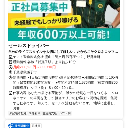
セールスドライバー
自分のライフスタイルを大切にしてほしい。だからこそクロネコヤマト
は収入も休日も充実
ヤマト運輸株式会社 流山主管支店 我孫子つくし野営業所
通勤情報 各線「我孫子駅」より徒歩10分
月給211,590円～233,310円
千葉県我孫子市
勤務時間 ●1日所定時間 8時間 /週所定40時間 ●月間所定時間は 165時
間（残業時間25時間程度） ●年間所定時間 1,976時間（残業時間300
時間程度） シフト例） 8：00～19：0...
仕事内容 あなたの届ける荷物が、 誰かの特別な一日をつくる。 クロ
ネコヤマトの車両を使って 担当エリアのお客様へ 荷物を配達・集荷
する仕事です。 加えて、セールス活動も行います。 地域に密着し、
お客...
未経験者歓迎
研修あり
交通費支給
シフト制
正社員