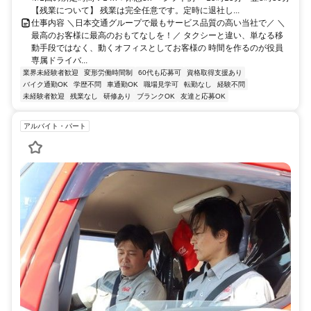
【残業について】 残業は完全任意です。定時に退社し...
仕事内容 ＼日本交通グループで最もサービス品質の高い当社で／ ＼
最高のお客様に最高のおもてなしを！／ タクシーと違い、単なる移
動手段ではなく、動くオフィスとしてお客様の 時間を作るのが役員
専属ドライバ...
業界未経験者歓迎
変形労働時間制
60代も応募可
資格取得支援あり
バイク通勤OK
学歴不問
車通勤OK
職場見学可
転勤なし
経験不問
未経験者歓迎
残業なし
研修あり
ブランクOK
友達と応募OK
アルバイト・パート