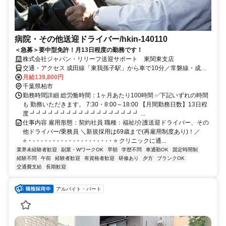
病院・その他送迎ドライバー/hkin-140110
＜急募＞要中型免許！月13日程度の勤務です！
株式会社ジャパン・リリーフ送迎サポート 東関東支店
交通・アクセス 成田線「東我孫子駅」から車で10分／常磐線・成田
線「我孫子駅」から車で12分 ✅車通勤OK
月給139,800円
千葉県柏市
勤務時間詳細 総労働時間：1ヶ月あたり100時間 ✅下記いずれの時間
も 勤務いただきます。 7:30・8:00～18:00 【月間勤務日数】13日程
度 ┛┛┛┛┛┛┛┛┛┛┛┛┛┛┛┛┛┛ ...
仕事内容 雇用形態：契約社員 職種：福祉/介護送迎ドライバー、その
他ドライバー/乗務員 ＼新規採用は69歳まで(再雇用制度あり)！／
⭐・-・-・-・-・-・-・-・-・-・-・⭐ クリニックに通...
業界未経験者歓迎
副業・WワークOK
早朝
学歴不問
車通勤OK
固定時間制
経験不問
午前
経験者歓迎
有資格者歓迎
研修あり
夕方
ブランクOK
交通費支給
長期歓迎
アルバイト・パート