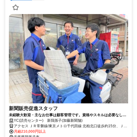
新聞販売促進スタッフ
未経験大歓迎・主なお仕事は顧客管理です。資格やスキルは必要なし。
日々の業務で月収もアップ！
YC(読売センター) 新我孫子(加藤新聞舗)
アクセス ＪＲ常磐線/東京メトロ千代田線 北柏北口徒歩約15分、ＪＲ
常磐線/東京メトロ千代田線 我孫子（千葉県）北口徒歩約16分、ＪＲ
月給210,000円以上