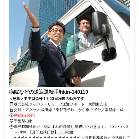
病院などの送迎運転手/hkin-140110
＜急募＞要中型免許！月13日程度の勤務です！
株式会社ジャパン・リリーフ送迎サポート 東関東支店
交通・アクセス 成田線「東我孫子駅」から車で10分／常磐線・成田
線「我孫子駅」から車で12分 ✅車通勤OK
時給1,265円
千葉県柏市
勤務時間詳細 ✅下記いずれの時間も 勤務いただきます。 7:30・8:00
～18:00 【月間勤務日数】13日程度
┛┛┛┛┛┛┛┛┛┛┛┛┛┛┛┛┛┛ ✨長期勤務多数✨ 今活躍して