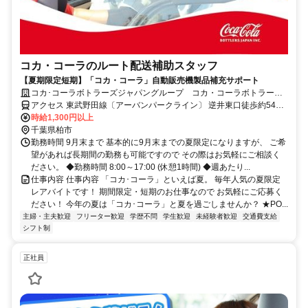
コカ・コーラのルート配送補助スタッフ
【夏期限定短期】「コカ・コーラ」自動販売機製品補充サポート
コカ･コーラボトラーズジャパングループ コカ・コーラボトラーズ
ジャパン株式会社【84318】
アクセス 東武野田線〔アーバンパークライン〕 逆井東口徒歩約54
分、ＪＲ成田線 我孫子（千葉県）南口徒歩約60分、ＪＲ常磐線 我孫
時給1,300円以上
子（千葉県）南口徒歩約60分
千葉県柏市
勤務時間 9月末まで 基本的に9月末までの夏限定になりますが、 ご希
望があれば長期間の勤務も可能ですので その際はお気軽にご相談く
ださい。 ◆勤務時間 8:00～17:00 (休憩1時間) ◆週あたり...
仕事内容 仕事内容 「コカ･コーラ」といえば夏。 毎年人気の夏限定
レアバイトです！ 期間限定・短期のお仕事なので お気軽にご応募く
ださい！ 今年の夏は「コカ･コーラ」と夏を過ごしませんか？ ★PO...
主婦・主夫歓迎
フリーター歓迎
学歴不問
学生歓迎
未経験者歓迎
交通費支給
シフト制
正社員