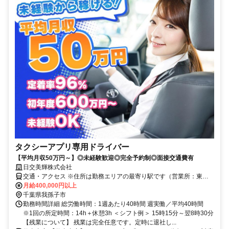
タクシーアプリ専用ドライバー
【平均月収50万円～】◎未経験歓迎◎完全予約制◎面接交通費有
日交美輝株式会社
交通・アクセス ※住所は勤務エリアの最寄り駅です（営業所：東京
都足立区中川5-16-10）
月給400,000円以上
千葉県我孫子市
勤務時間詳細 総労働時間：1週あたり40時間 週実働／平均40時間
※1回の所定時間：14h＋休憩3h ＜シフト例＞ 15時15分～翌8時30分
【残業について】 残業は完全任意です。定時に退社し...