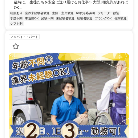
征時に、 生徒たちを安全に送り届けるお仕事✨ 大型1種免許があれば
OK...
制服あり
業界未経験者歓迎
主婦・主夫歓迎
60代も応募可
フリーター歓迎
学歴不問
車通勤OK
経験不問
未経験者歓迎
経験者歓迎
ブランクOK
長期歓迎
シフト制
アルバイト・パート