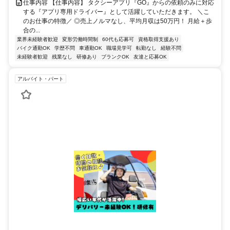
仕事内容 【仕事内容】 タクシーアプリ『GO』からの依頼のみに対応
する『アプリ専用ドライバー』として活躍していただきます。 ＼こ
のお仕事の特徴／ ◎売上ノルマなし、平均月収は50万円！ 月給＋歩
合の...
業界未経験者歓迎
変形労働時間制
60代も応募可
資格取得支援あり
バイク通勤OK
学歴不問
車通勤OK
職場見学可
転勤なし
経験不問
未経験者歓迎
残業なし
研修あり
ブランクOK
友達と応募OK
アルバイト・パート