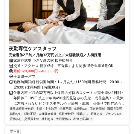
夜勤専従ケアスタッフ
完全週休2日制／月給32万円以上／未経験歓迎／人柄採用
家族葬式場 小さな森の家 松戸松飛台
交通・アクセス 新京成線「五香駅」より徒歩15分※車通勤OK
月給320,000円～460,000円
千葉県松戸市
勤務時間詳細 総労働時間：1ヶ月あたり160時間 勤務時間：20:00～
翌9:00 (休憩時間 1時間30分)
仕事内容 ✅月給32万円以上保障の好待遇スタート ✅完全週休2日制・
年間休日105日以上 ✅年商450億円見込みの安定・成長企業！ ✅景気
に左右されないビジネスモデル☆ ✅経験・成果・頑張りで即昇給も...
業界未経験者歓迎
主婦・主夫歓迎
学歴不問
車通勤OK
固定時間制
職場見学可
転勤なし
経験不問
未経験者歓迎
経験者歓迎
残業なし
研修あり
ブランクOK
育休あり
交通費支給
社割あり
土日祝休み
友達と応募OK
正社員