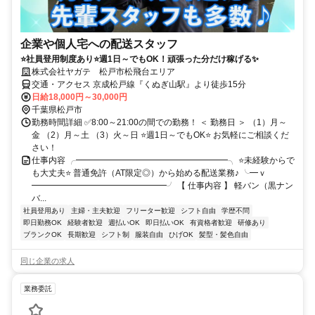
企業や個人宅への配送スタッフ
⭐社員登用制度あり⭐週1日～でもOK！頑張った分だけ稼げる✨
株式会社ヤガテ 松戸市松飛台エリア
交通・アクセス 京成松戸線『くぬぎ山駅』より徒歩15分
日給18,000円～30,000円
千葉県松戸市
勤務時間詳細 ✅8:00～21:00の間での勤務！ ＜ 勤務日 ＞ （1）月～
金 （2）月～土 （3）火～日 ⭐週1日～でもOK⭐ お気軽にご相談くだ
さい！
仕事内容 ╭━━━━━━━━━━━━━━━━━━╮ ⭐未経験からで
も大丈夫⭐ 普通免許（AT限定◎）から始める配送業務♪ ╰━ｖ
━━━━━━━━━━━━━━━━╯ 【 仕事内容 】 軽バン（黒ナン
バ...
社員登用あり
主婦・主夫歓迎
フリーター歓迎
シフト自由
学歴不問
即日勤務OK
経験者歓迎
週払いOK
即日払いOK
有資格者歓迎
研修あり
ブランクOK
長期歓迎
シフト制
服装自由
ひげOK
髪型・髪色自由
同じ企業の求人
業務委託