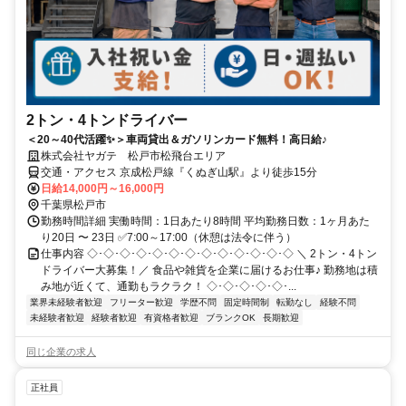
2トン・4トンドライバー
＜20～40代活躍✨＞車両貸出＆ガソリンカード無料！高日給♪
株式会社ヤガテ 松戸市松飛台エリア
交通・アクセス 京成松戸線『くぬぎ山駅』より徒歩15分
日給14,000円～16,000円
千葉県松戸市
勤務時間詳細 実働時間：1日あたり8時間 平均勤務日数：1ヶ月あた
り20日 〜 23日 ✅7:00～17:00（休憩は法令に伴う）
仕事内容 ◇･◇･◇･◇･◇･◇･◇･◇･◇･◇･◇･◇･◇ ＼ 2トン・4トン
ドライバー大募集！／ 食品や雑貨を企業に届けるお仕事♪ 勤務地は積
み地が近くて、通勤もラクラク！ ◇･◇･◇･◇･◇･...
業界未経験者歓迎
フリーター歓迎
学歴不問
固定時間制
転勤なし
経験不問
未経験者歓迎
経験者歓迎
有資格者歓迎
ブランクOK
長期歓迎
同じ企業の求人
正社員