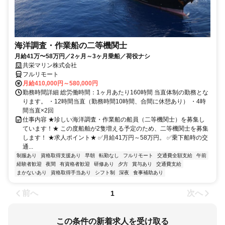
海洋調査・作業船の二等機関士
月給41万〜58万円／2ヶ月～3ヶ月乗船／荷役ナシ
共栄マリン株式会社
フルリモート
月給410,000円～580,000円
勤務時間詳細 総労働時間：1ヶ月あたり160時間 当直体制の勤務とな
ります。 ・12時間当直（勤務時間10時間、合間に休憩あり） ・4時
間当直×2回
仕事内容 ★珍しい海洋調査・作業船の船員（二等機関士）を募集し
ています！★ この度船舶が2隻増える予定のため、二等機関士を募集
します！ ★求人ポイント★ ✅月給41万円～58万円。 ✅乗下船時の交
通...
制服あり
資格取得支援あり
早朝
転勤なし
フルリモート
交通費全額支給
午前
経験者歓迎
夜間
有資格者歓迎
研修あり
夕方
賞与あり
交通費支給
まかないあり
資格取得手当あり
シフト制
深夜
食事補助あり
前へ
次へ
1
この条件の新着求人を受け取る