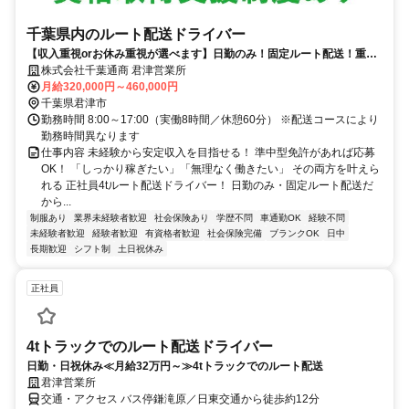
千葉県内のルート配送ドライバー
【収入重視orお休み重視が選べます】日勤のみ！固定ルート配送！重量
物もあります
株式会社千葉通商 君津営業所
月給320,000円～460,000円
千葉県君津市
勤務時間 8:00～17:00（実働8時間／休憩60分） ※配送コースにより
勤務時間異なります
仕事内容 未経験から安定収入を目指せる！ 準中型免許があれば応募
OK！ 「しっかり稼ぎたい」「無理なく働きたい」 その両方を叶えら
れる 正社員4tルート配送ドライバー！ 日勤のみ・固定ルート配送だ
から...
制服あり
業界未経験者歓迎
社会保険あり
学歴不問
車通勤OK
経験不問
未経験者歓迎
経験者歓迎
有資格者歓迎
社会保険完備
ブランクOK
日中
長期歓迎
シフト制
土日祝休み
正社員
4tトラックでのルート配送ドライバー
日勤・日祝休み≪月給32万円～≫4tトラックでのルート配送
君津営業所
交通・アクセス バス停鎌滝原／日東交通から徒歩約12分