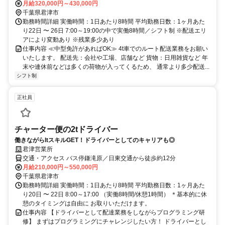
月給320,000円～430,000円
千葉県君津市
勤務時間詳細 実働時間：1日あたり8時間 平均勤務日数：1ヶ月あた
り22日 〜 26日 7:00～19:00の中で実働8時間／シフト制 ※配送エリ
アにより変動あり ※残業多少あり
仕事内容 ≪中型免許があればOK≫ 4t車でのルート配送業務をお願い
いたします。 配送先：会社や工場、店舗など 貨物：日用雑貨など 年
末や連休前などは多くの荷物が入ってくるため、 通常より多少配送...
シフト制
正社員
チャーター便の2tドライバー
働きながらItスキルGET！ドライバーとしてのキャリアも◎
君津営業所
交通・アクセス バス停鎌滝原／日東交通から徒歩約12分
月給210,000円～550,000円
千葉県君津市
勤務時間詳細 実働時間：1日あたり8時間 平均勤務日数：1ヶ月あた
り20日 〜 22日 8:00～17:00 （実働8時間/休憩1時間） ＊基本的に休
憩のタイミングは自由に お取りいただけます。
仕事内容 【ドライバーとして配達業務をしながらプログラミング研
修】 まずはプログラミングにチャレンジしたい方！ ドライバーとし