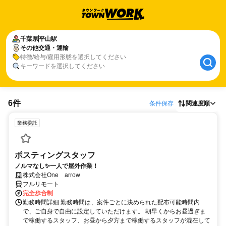
千葉県
平山駅
その他交通・運輸
特徴/給与/雇用形態を選択してください
キーワードを選択してください
6件
条件保存
関連度順
業務委託
ポスティングスタッフ
ノルマなし✨一人で屋外作業！
株式会社One arrow
フルリモート
完全歩合制
勤務時間詳細 勤務時間は、案件ごとに決められた配布可能時間内
で、ご自身で自由に設定していただけます。 朝早くからお昼過ぎま
で稼働するスタッフ、お昼から夕方まで稼働するスタッフが混在して