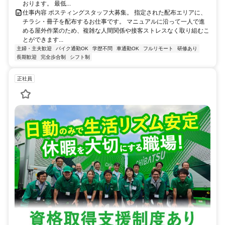
おります。 最低...
仕事内容 ポスティングスタッフ大募集。 指定された配布エリアに、
チラシ・冊子を配布するお仕事です。 マニュアルに沿って一人で進
める屋外作業のため、複雑な人間関係や接客ストレスなく取り組むこ
とができます...
主婦・主夫歓迎
バイク通勤OK
学歴不問
車通勤OK
フルリモート
研修あり
長期歓迎
完全歩合制
シフト制
正社員