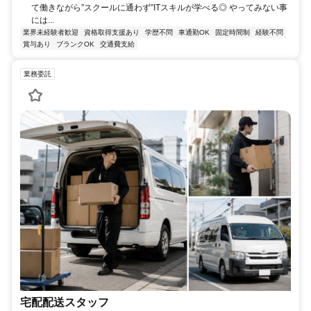
て働きながら”スクールに通わず”ITスキルが学べる◎ やってみない事
には...
業界未経験者歓迎
資格取得支援あり
学歴不問
車通勤OK
固定時間制
経験不問
賞与あり
ブランクOK
交通費支給
業務委託
宅配配送スタッフ