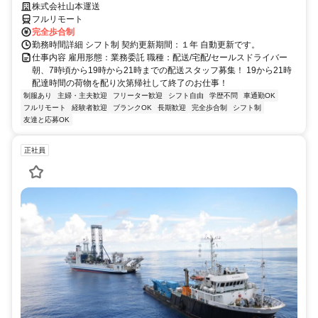
株式会社山本運送
フルリモート
完全歩合制
勤務時間詳細 シフト制 契約更新期間：１年 自動更新です。
仕事内容 雇用形態：業務委託 職種：配送/宅配/セールスドライバー
朝、7時頃から19時から21時までの配送スタッフ募集！ 19から21時
配達時間の荷物を配り次第帰社して終了のお仕事！
制服あり
主婦・主夫歓迎
フリーター歓迎
シフト自由
学歴不問
車通勤OK
フルリモート
経験者歓迎
ブランクOK
長期歓迎
完全歩合制
シフト制
友達と応募OK
正社員