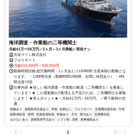
海洋調査・作業船の二等機関士
月給41万〜58万円／2ヶ月～3ヶ月乗船／荷役ナシ
共栄マリン株式会社
フルリモート
月給410,000円～580,000円
勤務時間詳細 総労働時間：1ヶ月あたり160時間 当直体制の勤務とな
ります。 ・12時間当直（勤務時間10時間、合間に休憩あり） ・4時
間当直×2回
仕事内容 ★珍しい海洋調査・作業船の船員（二等機関士）を募集し
ています！★ この度船舶が2隻増える予定のため、二等機関士を募集
します！ ★求人ポイント★ ✅月給41万円～58万円。 ✅乗下船時の交
通...
制服あり
資格取得支援あり
早朝
転勤なし
フルリモート
交通費全額支給
午前
経験者歓迎
夜間
有資格者歓迎
研修あり
夕方
賞与あり
交通費支給
まかないあり
資格取得手当あり
シフト制
深夜
食事補助あり
前へ
次へ
1