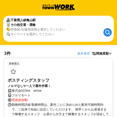
千葉県
上総亀山駅
その他交通・運輸
特徴/給与/雇用形態を選択してください
キーワードを選択してください
3件
条件保存
関連度順
業務委託
ポスティングスタッフ
ノルマなし✨一人で屋外作業！
株式会社One arrow
フルリモート
完全歩合制
勤務時間詳細 勤務時間は、案件ごとに決められた配布可能時間内
で、ご自身で自由に設定していただけます。 朝早くからお昼過ぎま
で稼働するスタッフ、お昼から夕方まで稼働するスタッフが混在して