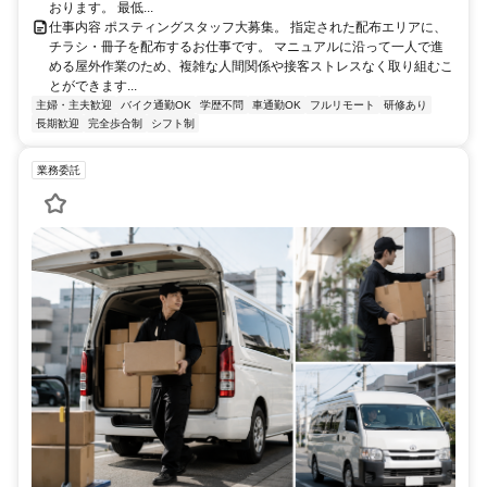
おります。 最低...
仕事内容 ポスティングスタッフ大募集。 指定された配布エリアに、
チラシ・冊子を配布するお仕事です。 マニュアルに沿って一人で進
める屋外作業のため、複雑な人間関係や接客ストレスなく取り組むこ
とができます...
主婦・主夫歓迎
バイク通勤OK
学歴不問
車通勤OK
フルリモート
研修あり
長期歓迎
完全歩合制
シフト制
業務委託