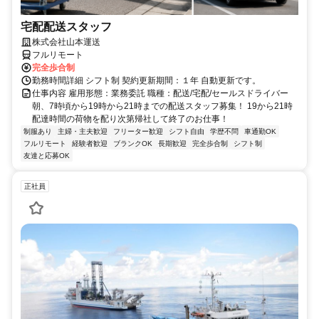
宅配配送スタッフ
株式会社山本運送
フルリモート
完全歩合制
勤務時間詳細 シフト制 契約更新期間：１年 自動更新です。
仕事内容 雇用形態：業務委託 職種：配送/宅配/セールスドライバー
朝、7時頃から19時から21時までの配送スタッフ募集！ 19から21時
配達時間の荷物を配り次第帰社して終了のお仕事！
制服あり
主婦・主夫歓迎
フリーター歓迎
シフト自由
学歴不問
車通勤OK
フルリモート
経験者歓迎
ブランクOK
長期歓迎
完全歩合制
シフト制
友達と応募OK
正社員