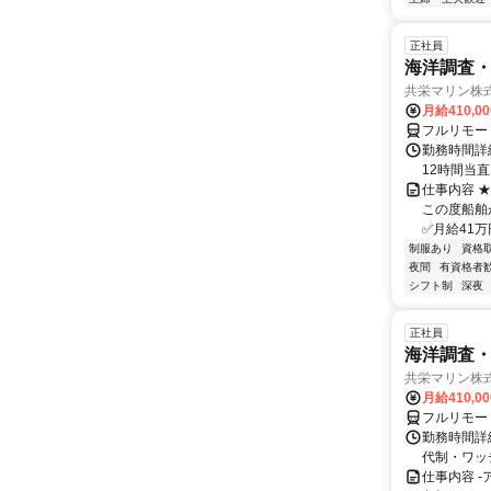
正社員
海洋調査
共栄マリン株
月給410,0
フルリモー
勤務時間詳
12時間当
仕事内容 
この度船舶
✅月給41万
制服あり
資格
夜間
有資格者
シフト制
深夜
正社員
海洋調査
共栄マリン株
月給410,0
フルリモー
勤務時間詳細
代制・ワッ
仕事内容 -