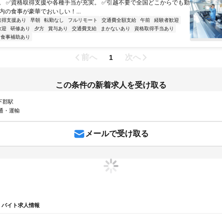
。 ✅資格取得支援や各種手当が充実。 ✅引越不要で全国どこからでも勤
内の食事が豪華でおいしい！...
取得支援あり
早朝
転勤なし
フルリモート
交通費全額支給
午前
経験者歓迎
歓迎
研修あり
夕方
賞与あり
交通費支給
まかないあり
資格取得手当あり
食事補助あり
前へ
次へ
1
この条件の新着求人を受け取る
 下郡駅
通・運輸
メールで受け取る
・バイト求人情報