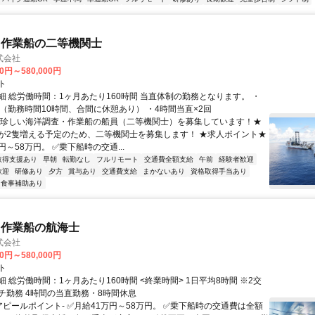
・作業船の二等機関士
式会社
00円～580,000円
ト
細 総労働時間：1ヶ月あたり160時間 当直体制の勤務となります。 ・
直（勤務時間10時間、合間に休憩あり） ・4時間当直×2回
★珍しい海洋調査・作業船の船員（二等機関士）を募集しています！★
が2隻増える予定のため、二等機関士を募集します！ ★求人ポイント★
円～58万円。 ✅乗下船時の交通...
取得支援あり
早朝
転勤なし
フルリモート
交通費全額支給
午前
経験者歓迎
歓迎
研修あり
夕方
賞与あり
交通費支給
まかないあり
資格取得手当あり
食事補助あり
・作業船の航海士
式会社
00円～580,000円
ト
 総労働時間：1ヶ月あたり160時間 <終業時間> 1日平均8時間 ※2交
チ勤務 4時間の当直勤務・8時間休息
アピールポイント- ✅月給41万円～58万円。 ✅乗下船時の交通費は全額