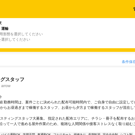
駅
・運輸
雇用形態を選択してください
を選択してください
条件保
ングスタッフ
rrow
ト
細 勤務時間は、案件ごとに決められた配布可能時間内で、ご自身で自由に設定して
くからお昼過ぎまで稼働するスタッフ、お昼から夕方まで稼働するスタッフが混在し
ポスティングスタッフ大募集。 指定された配布エリアに、チラシ・冊子を配布するお
沿って一人で進める屋外作業のため、複雑な人間関係や接客ストレスなく取り組む
バイク通勤OK
学歴不問
車通勤OK
フルリモート
研修あり
長期歓迎
完全歩合制
シフト制