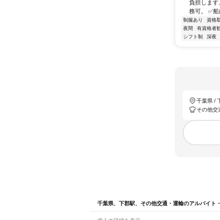
負担します
務可。 ✅船
制服あり
資格
夜間
有資格者
シフト制
深夜
千葉県 /
その他交
千葉県、下郡駅、その他交通・運輸のアルバイト