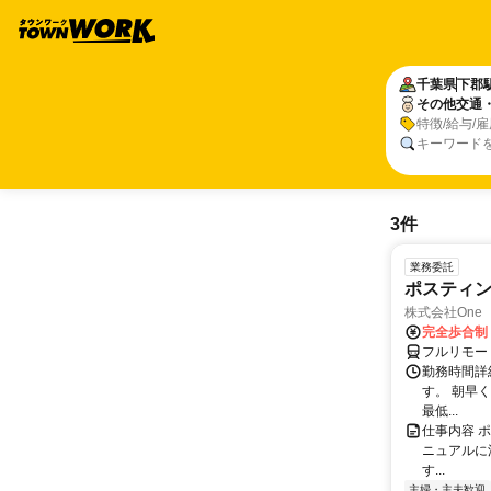
千葉県
下郡
その他交通
特徴/給与/
キーワード
3件
業務委託
ポスティ
株式会社One a
完全歩合制
フルリモー
勤務時間詳
す。 朝早
最低...
仕事内容 
ニュアルに
す...
主婦・主夫歓迎