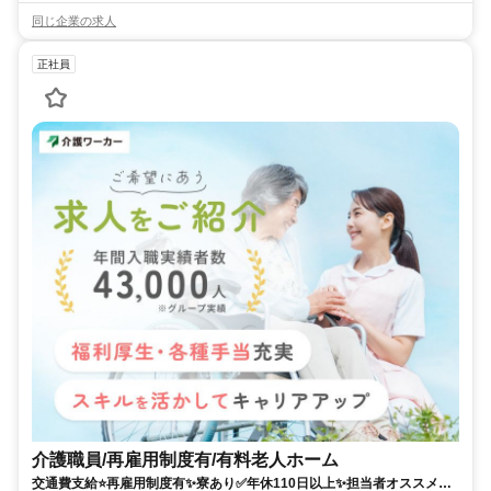
同じ企業の求人
正社員
介護職員/再雇用制度有/有料老人ホーム
交通費支給⭐️再雇用制度有✨寮あり✅️年休110日以上✨担当者オススメ⭕️