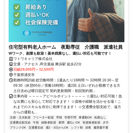
住宅型有料老人ホーム 夜勤専従 介護職 派遣社員
Wワーク、副業も歓迎！基本残業なし、週払い対応も可能です！
ワトワキャリア株式会社
交通・アクセス JR京葉線 舞浜駅 徒歩22分
日給29,000円～32,500円
千葉県浦安市
勤務時間詳細 総労働時間：1週あたり16時間 〜 32時間 16:30～翌
09:30（休憩60分／実働16時間） 週2回 土日いずれか勤務できる方
土日含めば曜日固定可 契約更新期間：初回契約期...
仕事内容 ～～～～アピールポイント～～～～ ☆週払い対応可能！急
な出費にも安心して対応できます！ ☆資格や経験を活かせる場！こ
れまでのスキルを存分に発揮できます！ ☆交通費全額支給で、遠方
からの通勤も...
主婦・主夫歓迎
フリーター歓迎
早朝
学歴不問
車通勤OK
転勤なし
交通費全額支給
午前
経験者歓迎
夜間
週払いOK
有資格者歓迎
夕方
ブランクOK
交通費支給
週2・3日からOK
シフト制
深夜
履歴書不要