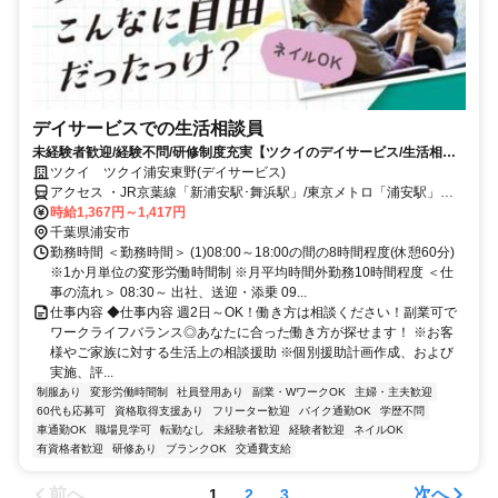
デイサービスでの生活相談員
未経験者歓迎/経験不問/研修制度充実【ツクイのデイサービス/生活相談
員求人】
ツクイ ツクイ浦安東野(デイサービス)
アクセス ・JR京葉線「新浦安駅･舞浜駅」/東京メトロ「浦安駅」か
らバス乗車、「東海大浦安高校前」下車徒歩約1分
時給1,367円～1,417円
千葉県浦安市
勤務時間 ＜勤務時間＞ (1)08:00～18:00の間の8時間程度(休憩60分)
※1か月単位の変形労働時間制 ※月平均時間外勤務10時間程度 ＜仕
事の流れ＞ 08:30～ 出社、送迎・添乗 09...
仕事内容 ◆仕事内容 週2日～OK！働き方は相談ください！副業可で
ワークライフバランス◎あなたに合った働き方が探せます！ ※お客
様やご家族に対する生活上の相談援助 ※個別援助計画作成、および
実施、評...
制服あり
変形労働時間制
社員登用あり
副業・WワークOK
主婦・主夫歓迎
60代も応募可
資格取得支援あり
フリーター歓迎
バイク通勤OK
学歴不問
車通勤OK
職場見学可
転勤なし
未経験者歓迎
経験者歓迎
ネイルOK
有資格者歓迎
研修あり
ブランクOK
交通費支給
前へ
次へ
1
2
3