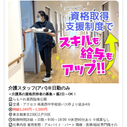
介護スタッフ(アパ)※日勤のみ
＜介護系の資格所持者の募集＞週2日～OK！
らもーれ葛西臨海公園
交通・アクセス 南葛西中学校前バス停より徒歩4分
時給1,280円～1,380円
東京都東京23区江戸川区
勤務時間詳細 ＜日勤＞9:00～18:00 ※休憩60分あり ※残業なし
仕事内容 雇用形態：アルバイト・パート 職種：医療/福祉専門職その