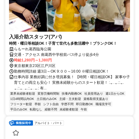
入浴介助スタッフ(アパ)
時間・曜日等相談OK！子育て世代も多数活躍中！ブランクOK！
らもーれ葛西臨海公園
交通・アクセス 南葛西中学校前バス停より徒歩4分
時給1,280円～1,380円
東京都東京23区江戸川区
勤務時間詳細 週3日～OK 9:００～16:00 ※曜日相談OK！
仕事内容 業務好調に付き増員募集！ 【時間・曜日相談OK】 家事や子
育てとの両立も安心！ 実務未経験からのスタート歓迎！ :.｡. .｡.::.｡.
.｡.::.｡. .｡.::.｡. .｡.: 有...
業界未経験者歓迎
変形労働時間制
扶養内勤務OK
社員登用あり
週1日からOK
1日4時間以内OK
土日祝のみOK
主婦・主夫歓迎
資格取得支援あり
フリーター歓迎
早朝
シフト自由
学歴不問
即日勤務OK
職場見学可
平日のみOK
転勤なし
経験不問
未経験者歓迎
午前
アルバイト・パート