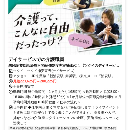
デイサービスでの介護職員
未経験者歓迎/経験不問/研修制度充実/夜勤なし【ツクイのデイサービス/
介護職員求人】
ツクイ ツクイ浦安東野(デイサービス)
アクセス ・JR京葉線「新浦安駅･舞浜駅」/東京メトロ「浦安駅」か
らバス乗車、「東海大浦安高校前」下車徒歩約1分
月給223,625円～280,225円
千葉県浦安市
勤務時間 総労働時間：1ヶ月あたり168時間 ＜勤務時間＞ (1)08:00～
18:00の間の8時間以上(休憩60分) ※1か月単位の変形労働時間制 ※月
平均時間外勤務10時間程度 ＜仕事の流れ＞...
仕事内容 ◆仕事内容 働くママ＆パパを応援します！ライフイベント
も柔軟に対応◎安心して長く働くことができます。 ※食事や入浴、
排せつなどの介助 ※レクリエーションの企画、実施 ※他スタッフと
連携して...
業界未経験者歓迎
変形労働時間制
資格取得支援あり
バイク通勤OK
学歴不問