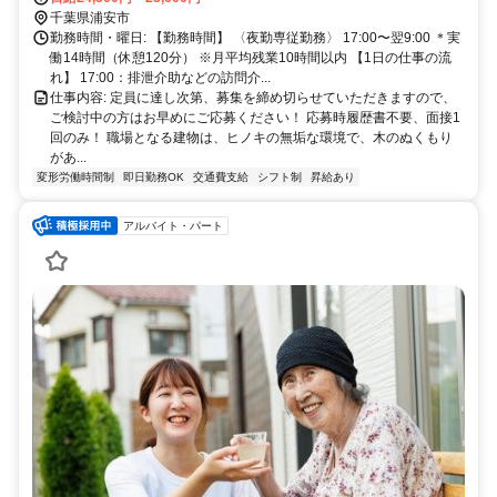
イク通勤（応相談）
千葉県浦安市
勤務時間・曜日: 【勤務時間】 〈夜勤専従勤務〉 17:00〜翌9:00 ＊実
働14時間（休憩120分） ※月平均残業10時間以内 【1日の仕事の流
れ】 17:00：排泄介助などの訪問介...
仕事内容: 定員に達し次第、募集を締め切らせていただきますので、
ご検討中の方はお早めにご応募ください！ 応募時履歴書不要、面接1
回のみ！ 職場となる建物は、ヒノキの無垢な環境で、木のぬくもり
があ...
変形労働時間制
即日勤務OK
交通費支給
シフト制
昇給あり
アルバイト・パート