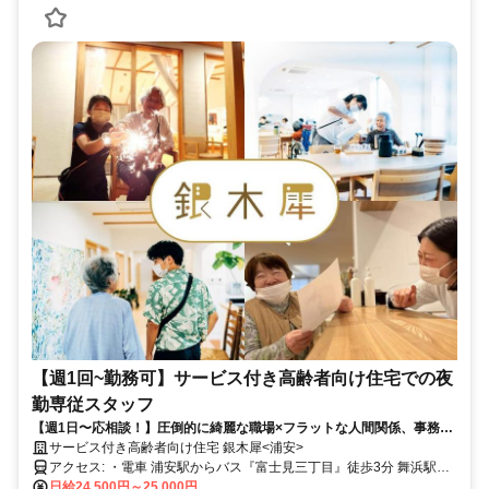
【週1回~勤務可】サービス付き高齢者向け住宅での夜
勤専従スタッフ
【週1日〜応相談！】圧倒的に綺麗な職場×フラットな人間関係、事務作
業もないので楽に介護をやりたい方！
サービス付き高齢者向け住宅 銀木犀<浦安>
アクセス: ・電車 浦安駅からバス『富士見三丁目』徒歩3分 舞浜駅か
らバス 『東海大高校前』徒歩3分 ・交通費支給（上限有） ・車・バ
日給24,500円～25,000円