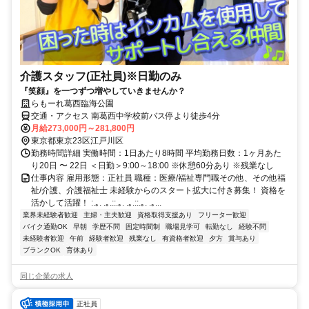
介護スタッフ(正社員)※日勤のみ
『笑顔』を一つずつ増やしていきませんか？
らもーれ葛西臨海公園
交通・アクセス 南葛西中学校前バス停より徒歩4分
月給273,000円～281,800円
東京都東京23区江戸川区
勤務時間詳細 実働時間：1日あたり8時間 平均勤務日数：1ヶ月あた
り20日 〜 22日 ＜日勤＞9:00～18:00 ※休憩60分あり ※残業なし
仕事内容 雇用形態：正社員 職種：医療/福祉専門職その他、その他福
祉/介護、介護福祉士 未経験からのスタート拡大に付き募集！ 資格を
活かして活躍！ :.｡. .｡.::.｡. .｡.::.｡. .｡...
業界未経験者歓迎
主婦・主夫歓迎
資格取得支援あり
フリーター歓迎
バイク通勤OK
早朝
学歴不問
固定時間制
職場見学可
転勤なし
経験不問
未経験者歓迎
午前
経験者歓迎
残業なし
有資格者歓迎
夕方
賞与あり
ブランクOK
育休あり
同じ企業の求人
正社員