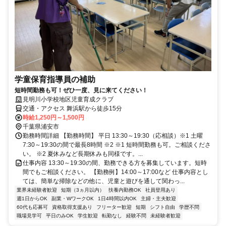
学童保育指導員の補助
短時間勤務も可！ぜひ一度、見に来てください！
見明川小学校地区児童育成クラブ
交通・アクセス 舞浜駅から徒歩15分
時給1,250円～1,500円
千葉県浦安市
勤務時間詳細 【勤務時間】 平日 13:30～19:30（応相談）※1 土曜
7:30～19:30の間で最長8時間 ※2 ※1 短時間勤務も可。ご相談くださ
い。 ※2 夏休みなど長期休みも同様です。...
仕事内容 13:30～19:30の間、勤務できる方を募集しています。短時
間でもご相談ください。 【勤務例】14:00～17:00など 仕事内容とし
ては、簡単な掃除などの他に、児童と遊びを通して関わっ...
業界未経験者歓迎
短期（3ヵ月以内）
扶養内勤務OK
社員登用あり
週1日からOK
副業・WワークOK
1日4時間以内OK
主婦・主夫歓迎
60代も応募可
資格取得支援あり
フリーター歓迎
短期
シフト自由
学歴不問
職場見学可
平日のみOK
学生歓迎
転勤なし
経験不問
未経験者歓迎