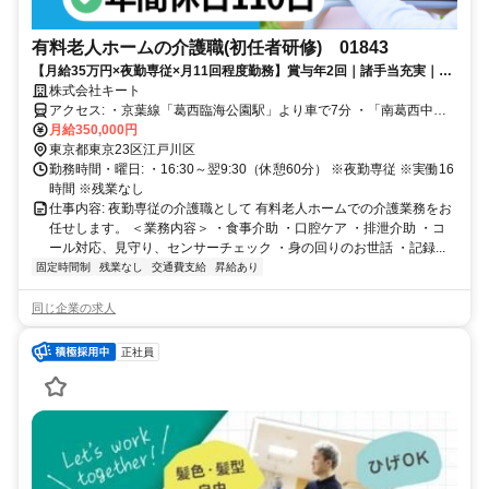
有料老人ホームの介護職(初任者研修) 01843
【月給35万円×夜勤専従×月11回程度勤務】賞与年2回｜諸手当充実｜研
修充実でブランク＆未経験も安心
株式会社キート
アクセス: ・京葉線「葛西臨海公園駅」より車で7分 ・「南葛西中学
校前」バス停より徒歩4分
月給350,000円
東京都東京23区江戸川区
勤務時間・曜日: ・16:30～翌9:30（休憩60分） ※夜勤専従 ※実働16
時間 ※残業なし
仕事内容: 夜勤専従の介護職として 有料老人ホームでの介護業務をお
任せします。 ＜業務内容＞ ・食事介助 ・口腔ケア ・排泄介助 ・コ
ール対応、見守り、センサーチェック ・身の回りのお世話 ・記録...
固定時間制
残業なし
交通費支給
昇給あり
同じ企業の求人
正社員