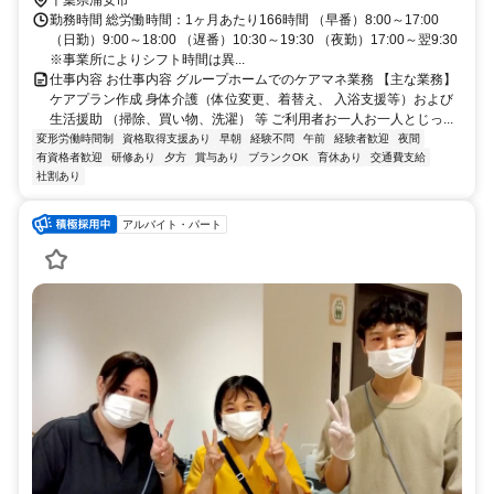
千葉県浦安市
勤務時間 総労働時間：1ヶ月あたり166時間 （早番）8:00～17:00
（日勤）9:00～18:00 （遅番）10:30～19:30 （夜勤）17:00～翌9:30
※事業所によりシフト時間は異...
仕事内容 お仕事内容 グループホームでのケアマネ業務 【主な業務】
ケアプラン作成 身体介護（体位変更、着替え、 入浴支援等）および
生活援助 （掃除、買い物、洗濯） 等 ご利用者お一人お一人とじっ...
変形労働時間制
資格取得支援あり
早朝
経験不問
午前
経験者歓迎
夜間
有資格者歓迎
研修あり
夕方
賞与あり
ブランクOK
育休あり
交通費支給
社割あり
アルバイト・パート