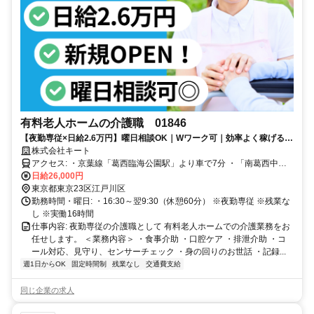
有料老人ホームの介護職 01846
【夜勤専従×日給2.6万円】曜日相談OK｜Wワーク可｜効率よく稼げる好
条件
株式会社キート
アクセス: ・京葉線「葛西臨海公園駅」より車で7分 ・「南葛西中学
校前」バス停より徒歩4分
日給26,000円
東京都東京23区江戸川区
勤務時間・曜日: ・16:30～翌9:30（休憩60分） ※夜勤専従 ※残業な
し ※実働16時間
仕事内容: 夜勤専従の介護職として 有料老人ホームでの介護業務をお
任せします。 ＜業務内容＞ ・食事介助 ・口腔ケア ・排泄介助 ・コ
ール対応、見守り、センサーチェック ・身の回りのお世話 ・記録...
週1日からOK
固定時間制
残業なし
交通費支給
同じ企業の求人