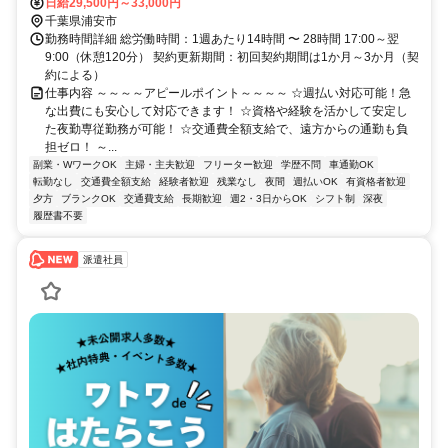
日給29,500円～33,000円
千葉県浦安市
勤務時間詳細 総労働時間：1週あたり14時間 〜 28時間 17:00～翌
9:00（休憩120分） 契約更新期間：初回契約期間は1か月～3か月（契
約による）
仕事内容 ～～～～アピールポイント～～～～ ☆週払い対応可能！急
な出費にも安心して対応できます！ ☆資格や経験を活かして安定し
た夜勤専従勤務が可能！ ☆交通費全額支給で、遠方からの通勤も負
担ゼロ！ ～...
副業・WワークOK
主婦・主夫歓迎
フリーター歓迎
学歴不問
車通勤OK
転勤なし
交通費全額支給
経験者歓迎
残業なし
夜間
週払いOK
有資格者歓迎
夕方
ブランクOK
交通費支給
長期歓迎
週2・3日からOK
シフト制
深夜
履歴書不要
派遣社員