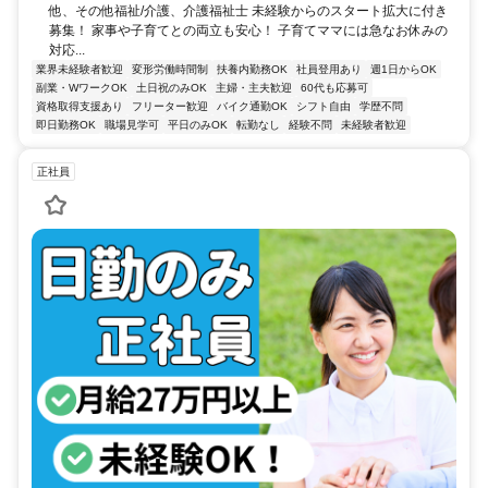
他、その他福祉/介護、介護福祉士 未経験からのスタート拡大に付き
募集！ 家事や子育てとの両立も安心！ 子育てママには急なお休みの
対応...
業界未経験者歓迎
変形労働時間制
扶養内勤務OK
社員登用あり
週1日からOK
副業・WワークOK
土日祝のみOK
主婦・主夫歓迎
60代も応募可
資格取得支援あり
フリーター歓迎
バイク通勤OK
シフト自由
学歴不問
即日勤務OK
職場見学可
平日のみOK
転勤なし
経験不問
未経験者歓迎
正社員