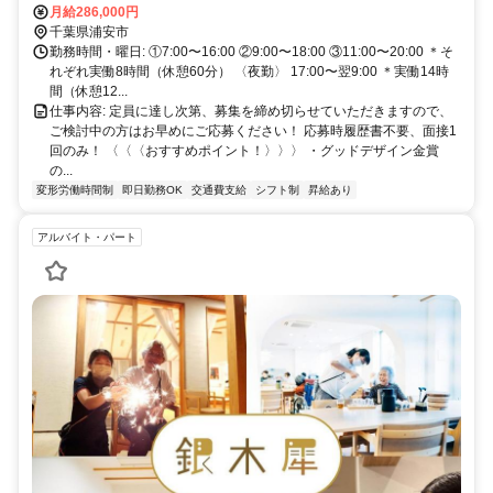
『東海大高校前』徒歩3分
月給286,000円
千葉県浦安市
勤務時間・曜日: ①7:00〜16:00 ②9:00〜18:00 ③11:00〜20:00 ＊そ
れぞれ実働8時間（休憩60分） 〈夜勤〉 17:00〜翌9:00 ＊実働14時
間（休憩12...
仕事内容: 定員に達し次第、募集を締め切らせていただきますので、
ご検討中の方はお早めにご応募ください！ 応募時履歴書不要、面接1
回のみ！ 〈〈〈おすすめポイント！〉〉〉 ・グッドデザイン金賞
の...
変形労働時間制
即日勤務OK
交通費支給
シフト制
昇給あり
アルバイト・パート