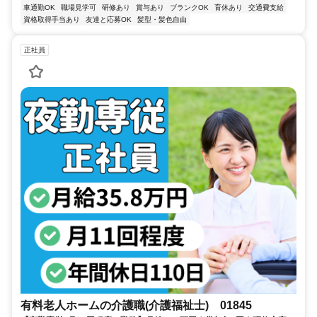
車通勤OK
職場見学可
研修あり
賞与あり
ブランクOK
育休あり
交通費支給
資格取得手当あり
友達と応募OK
髪型・髪色自由
正社員
有料老人ホームの介護職(介護福祉士) 01845