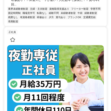
研修あり！ ✅昇進スピードが速い！入社数年で課長に！ ✅賞与年2
回...
業界未経験者歓迎
主婦・主夫歓迎
資格取得支援あり
フリーター歓迎
学歴不問
固定時間制
職場見学可
転勤なし
経験不問
未経験者歓迎
午前
経験者歓迎
残業なし
有資格者歓迎
研修あり
夕方
賞与あり
ブランクOK
交通費支給
長期歓迎
正社員