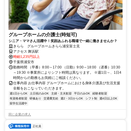
グループホームの介護士(時短可)
シニア・ママさん活躍中！笑顔あふれる職場で一緒に働きませんか？
きらら グループホームきらら浦安富士見
アクセス 舞浜駅
時給1,235円以上
千葉県浦安市
勤務時間 （早番）8:00～17:00 （日勤）9:00～18:00 （遅番）10:30
～19:30 ※事業所によりシフト時間は異なります。 ※週1日～、1日4
時間からの勤務もお気軽にご相談ください。
仕事内容 お仕事内容 グループホームにおける身体介護及び生活支援
全般をおこなっていただきます。
週1日からOK
土日祝のみOK
主婦・主夫歓迎
平日のみOK
経験者歓迎
有資格者歓迎
研修あり
交通費支給
週2・3日からOK
シフト制
週4日以上OK
留学生活躍中
同じ企業の求人
正社員