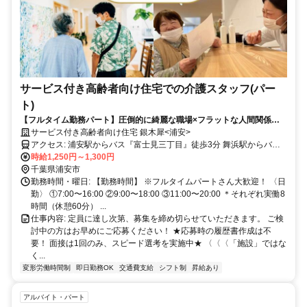
サービス付き高齢者向け住宅での介護スタッフ(パー
ト)
【フルタイム勤務パート】圧倒的に綺麗な職場×フラットな人間関係＝
現代の介護の職場をお探しの方はこちら！
サービス付き高齢者向け住宅 銀木犀<浦安>
アクセス: 浦安駅からバス『富士見三丁目』徒歩3分 舞浜駅からバス
『東海大高校前』徒歩4分
時給1,250円～1,300円
千葉県浦安市
勤務時間・曜日: 【勤務時間】 ※フルタイムパートさん大歓迎！ 〈日
勤〉 ①7:00〜16:00 ②9:00〜18:00 ③11:00〜20:00 ＊それぞれ実働8
時間（休憩60分） ...
仕事内容: 定員に達し次第、募集を締め切らせていただきます。 ご検
討中の方はお早めにご応募ください！ ★応募時の履歴書作成は不
要！ 面接は1回のみ、スピード選考を実施中★ 〈〈〈「施設」ではな
く...
変形労働時間制
即日勤務OK
交通費支給
シフト制
昇給あり
アルバイト・パート