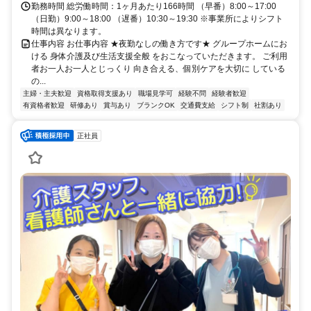
勤務時間 総労働時間：1ヶ月あたり166時間 （早番）8:00～17:00
（日勤）9:00～18:00 （遅番）10:30～19:30 ※事業所によりシフト
時間は異なります。
仕事内容 お仕事内容 ★夜勤なしの働き方です★ グループホームにお
ける 身体介護及び生活支援全般 をおこなっていただきます。 ご利用
者お一人お一人とじっくり 向き合える、個別ケアを大切に している
の...
主婦・主夫歓迎
資格取得支援あり
職場見学可
経験不問
経験者歓迎
有資格者歓迎
研修あり
賞与あり
ブランクOK
交通費支給
シフト制
社割あり
正社員