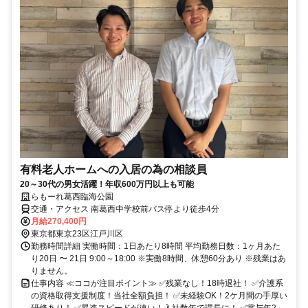
有料老人ホームへの入居の為の相談員
20～30代の男女活躍！年収600万円以上も可能
らもーれ葛西臨海公園
交通・アクセス 南葛西中学校前バス停より徒歩4分
月給270,400円
東京都東京23区江戸川区
勤務時間詳細 実働時間：1日あたり8時間 平均勤務日数：1ヶ月あた
り20日 〜 21日 9:00～18:00 ※実働8時間、休憩60分あり ※残業はあ
りません。
仕事内容 ≪ココが注目ポイント≫ ✅残業なし！18時退社！ ✅介護系
の資格取得支援制度！当社全額負担！ ✅未経験OK！2ケ月間の手厚い