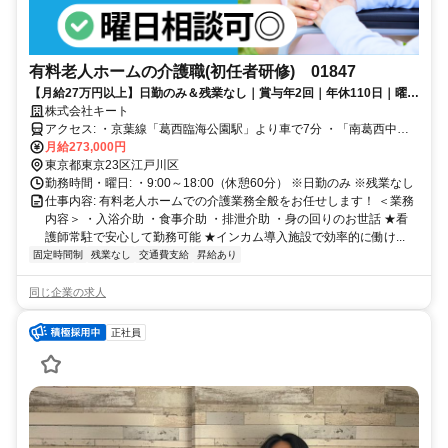
有料老人ホームの介護職(初任者研修) 01847
【月給27万円以上】日勤のみ＆残業なし｜賞与年2回｜年休110日｜曜日
相談可｜未経験・ブランクOK
株式会社キート
アクセス: ・京葉線「葛西臨海公園駅」より車で7分 ・「南葛西中学
校前」バス停より徒歩4分
月給273,000円
東京都東京23区江戸川区
勤務時間・曜日: ・9:00～18:00（休憩60分） ※日勤のみ ※残業なし
仕事内容: 有料老人ホームでの介護業務全般をお任せします！ ＜業務
内容＞ ・入浴介助 ・食事介助 ・排泄介助 ・身の回りのお世話 ★看
護師常駐で安心して勤務可能 ★インカム導入施設で効率的に働け...
固定時間制
残業なし
交通費支給
昇給あり
同じ企業の求人
正社員