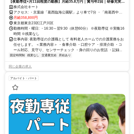
【夜勤専従×月11回程度の勤務】月給35.8万円｜賞与年2回｜研修充実で
ブランク＆未経験も安心
株式会社キート
アクセス: ・京葉線「葛西臨海公園駅」より車で7分 ・「南葛西中学
校前」バス停より徒歩4分
月給358,800円
東京都東京23区江戸川区
勤務時間・曜日: ・16:30～翌9:30（休憩60分） ※夜勤専従 ※実働16
時間 ※残業なし
仕事内容: 夜勤専従の介護職として 有料老人ホームでの介護業務をお
任せします。 ＜業務内容＞ ・食事介助 ・口腔ケア ・排泄介助 ・コ
ール対応、見守り、センサーチェック ・身の回りのお世話 ・記録...
固定時間制
残業なし
交通費支給
昇給あり
同じ企業の求人
アルバイト・パート