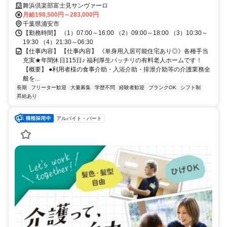
研修支援有✨経験者優遇
舞浜倶楽部富士見サンヴァーロ
月給198,500円～283,000円
千葉県浦安市
【勤務時間】 （1）07:00～16:00 （2）09:00～18:00 （3）10:30～
19:30 （4）21:30～06:30
【仕事内容】 【仕事内容】 《単身用入居可能住宅あり◎》各種手当
充実★年間休日115日♪ 福利厚生バッチリの有料老人ホームです！
【概要】 ●利用者様の食事介助・入浴介助・排泄介助等の介護業務全
般を...
長期
フリーター歓迎
大量募集
学歴不問
経験者歓迎
ブランクOK
シフト制
昇給あり
アルバイト・パート