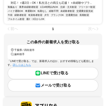
対応！ ⭐週2日～OK！私生活との両立も応援！ ⭐未経験やブラ...
制服あり
業界未経験者歓迎
1日4時間以内OK
主婦・主夫歓迎
フリーター歓迎
バイク通勤OK
車通勤OK
転勤なし
経験不問
未経験者歓迎
交通費全額支給
午前
経験者歓迎
有資格者歓迎
夕方
ブランクOK
交通費支給
長期歓迎
フルタイム歓迎
週2・3日からOK
前へ
次へ
1
この条件の新着求人を受け取る
千葉県 / 四街道市
歯科助手
「LINEで受け取る」では、新着求人のほか、おすすめ情報なども配信しま
す。
詳しくはこちら
LINEで受け取る
メールで受け取る