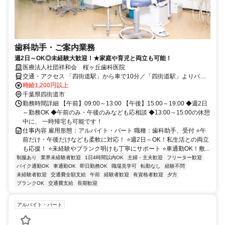
歯科助手・ご案内業務
週2日～OK◎未経験大歓迎！★家庭や育児と両立も可能！
医療法人社団祥和会 桜ヶ丘歯科医院
交通・アクセス 「四街道駅」から車で10分／「四街道駅」よりバス
もあり：「盲学校前停留所」から徒歩10分
時給1,200円以上
千葉県四街道市
勤務時間詳細 【午前】09:00～13:00 【午後】15:00～19:00 ◆週2日
～勤務OK ◆午前のみ・午後のみなども応相談 ◆13:00～15:00の休憩
中に、 一時帰宅も可能です！
仕事内容 雇用形態：アルバイト・パート 職種：歯科助手、受付 ⭐午
前だけ・午後だけなども柔軟に対応！ ⭐週2日～OK！私生活との両立
も応援！ ⭐未経験やブランク明けも丁寧にサポート ⭐車通勤OK！敷...
制服あり
業界未経験者歓迎
1日4時間以内OK
主婦・主夫歓迎
フリーター歓迎
バイク通勤OK
車通勤OK
即日勤務OK
職場見学可
転勤なし
経験不問
未経験者歓迎
交通費全額支給
午前
経験者歓迎
有資格者歓迎
夕方
ブランクOK
交通費支給
長期歓迎
アルバイト・パート