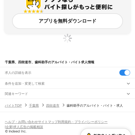
アプリを無料ダウンロード
千葉県、四街道市、歯科助手のアルバイト・バイト求人情報
求人の詳細を表示
条件を追加・変更して検索
市区町村を追加・変更
関連キーワード
完全在宅ワーク 全国
シール貼り 在宅
現在地周辺
ガチャガチャ
犬カフェ
千葉県
駅を追加・変更
バイトTOP
千葉県
四街道市
歯科助手のアルバイト・バイト・求人
バイトTOP
歯科助手
千葉県 歯科助手
四街道市 歯科助手
千葉県
すべて
千葉市
すべて
職種を追加・変更
JR武蔵野線
中央区
花見川区
稲毛区
若葉区
緑区
美浜区
南流山駅
新松戸駅
新八柱駅
東松戸駅
市川大野駅
船橋法典駅
西船橋駅
飲食・フードサービス
ヘルプ・お問い合わせ
サイトマップ
利用規約・プライバシーポリシー
銚子市
市川市
船橋市
館山市
木更津市
松戸市
野田市
茂原市
成田市
佐倉市
東金市
特徴を追加・変更
飲食・フードサービス
すべて
[企業]求人広告の掲載相談
JR中央・総武線
旭市
習志野市
柏市
勝浦市
市原市
流山市
八千代市
我孫子市
鴨川市
鎌ケ谷市
ホールスタッフ
キッチンスタッフ
皿洗い・洗い場
精肉・鮮魚加工
給食調理
人気
市川駅
本八幡駅
下総中山駅
西船橋駅
船橋駅
東船橋駅
津田沼駅
幕張本郷駅
幕張駅
君津市
富津市
浦安市
四街道市
袖ケ浦市
八街市
印西市
白井市
富里市
南房総市
雇用形態を追加・変更