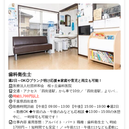
歯科衛生士
週2日～OK◎ブランク明け応援★家庭や育児と両立も可能！
医療法人社団祥和会 桜ヶ丘歯科医院
交通・アクセス 「四街道駅」から車で10分／「四街道駅」よりバス
もあり：「盲学校前停留所」から徒歩10分
時給1,700円以上
千葉県四街道市
勤務時間詳細 【午前】09:00～13:00 【午後】15:00～19:00 ◆週2日
～勤務OK ◆午前のみ・午後のみなども応相談 ◆13:00～15:00の休憩
中に、 一時帰宅も可能です！
仕事内容 雇用形態：アルバイト・パート 職種：歯科衛生士 ＼ 時給
1700円～！短時間でも安定！ ／ ⭐午前だけ・午後だけなども柔軟に