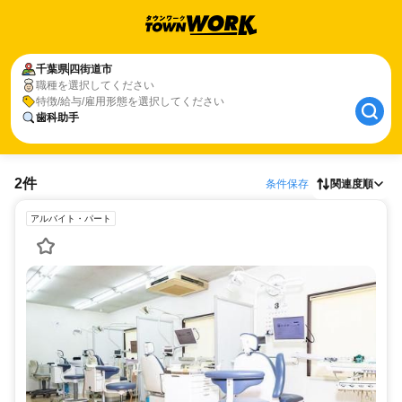
千葉県
四街道市
職種を選択してください
特徴/給与/雇用形態を選択してください
歯科助手
2件
条件保存
関連度順
アルバイト・パート