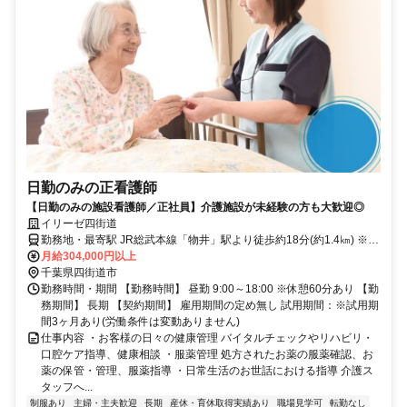
日勤のみの正看護師
【日勤のみの施設看護師／正社員】介護施設が未経験の方も大歓迎◎
イリーゼ四街道
勤務地・最寄駅 JR総武本線「物井」駅より徒歩約18分(約1.4㎞) ※車
通勤OK
月給304,000円以上
千葉県四街道市
勤務時間・期間 【勤務時間】 昼勤 9:00～18:00 ※休憩60分あり 【勤
務期間】 長期 【契約期間】 雇用期間の定め無し 試用期間：※試用期
間3ヶ月あり(労働条件は変動ありません)
仕事内容 ・お客様の日々の健康管理 バイタルチェックやリハビリ・
口腔ケア指導、健康相談 ・服薬管理 処方されたお薬の服薬確認、お
薬の保管・管理、服薬指導 ・日常生活のお世話における指導 介護ス
タッフへ...
制服あり
主婦・主夫歓迎
長期
産休・育休取得実績あり
職場見学可
転勤なし