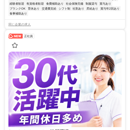
経験者歓迎
有資格者歓迎
食費補助あり
社会保険完備
制服貸与
賞与あり
ブランクOK
育休あり
交通費支給
シフト制
社割あり
昇給あり
賞与年2回あり
食事補助あり
同じ企業の求人
正社員