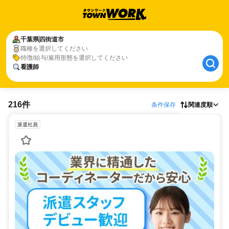
千葉県
四街道市
職種を選択してください
特徴/給与/雇用形態を選択してください
看護師
216件
条件保存
関連度順
派遣社員