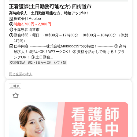
正看護師(土日勤務可能な方) 四街道市
高時給求人！土日勤務可能な方、時給アップ中！
株式会社Mebloo
時給2,700円～2,900円
千葉県四街道市
勤務時間・曜日: ・8時30分～17時30分 ・9時00分～18時00分 （休憩
1時間）
仕事内容: -------------株式会社Meblooの5つの特徴！------------- ① 高時
給求人！週払いOK！WワークOK！ ② 資格を活かして働ける！ブラ
ンクOK！ ③ 土日勤務...
交通費支給
週2・3日からOK
シフト制
同じ企業の求人
正社員