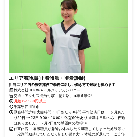
エリア看護職(正看護師・准看護師)
担当エリア内の複数施設で勤務◎新しい働き方で経験を積めます
株式会社HITOWA ヘルスケアカンパニー
交通・アクセス 最寄り駅「物井駅」 ■車通勤OK
月給354,500円以上
千葉県四街道市
勤務時間詳細 実働時間：1日あたり8時間 平均勤務日数：1ヶ月あた
り20日 〜 23日 9:00～18:00 ※休憩60分あり ※基本日勤のみ、夜勤
はありません。 ・月2日まで希望休の取得OK！ ...
仕事内容 ・看護職員が急遽お休みしたり退職してしまった施設等で
一定期間勤務していただく新しい働き方 ・本社に所属して、ご自宅