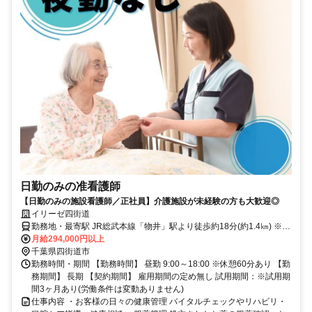
日勤のみの准看護師
【日勤のみの施設看護師／正社員】介護施設が未経験の方も大歓迎◎
イリーゼ四街道
勤務地・最寄駅 JR総武本線「物井」駅より徒歩約18分(約1.4㎞) ※車
通勤OK
月給294,000円以上
千葉県四街道市
勤務時間・期間 【勤務時間】 昼勤 9:00～18:00 ※休憩60分あり 【勤
務期間】 長期 【契約期間】 雇用期間の定め無し 試用期間：※試用期
間3ヶ月あり(労働条件は変動ありません)
仕事内容 ・お客様の日々の健康管理 バイタルチェックやリハビリ・