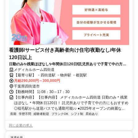
看護師/サービス付き高齢者向け住宅/夜勤なし/年休
120日以上
日勤のみ✨残業ほぼなし✨年間休日120日❗️託児所ありで子育て中の方に
もおすすめ⭕稲毛駅から送迎バスでも通勤可能✨✨
メディカルホーム四街道
【最寄り駅】 ・四街道駅 ・物井駅 ・都賀駅
月給290,000円～300,000円
千葉県四街道市
【勤務時間】 1) 08：30～17：30
【仕事内容】 【仕事内容】 メディカルホーム四街道 日勤のみ＊残業
ほぼなし＊年間休日120日！ 託児所ありで子育て中の方にもおすすめ
◎稲毛駅から送迎バスでも通勤可能♪♪ ●2025年オープンの綺麗な...
長期
学歴不問
経験者歓迎
ブランクOK
シフト制
昇給あり
同じ企業の求人
派遣社員