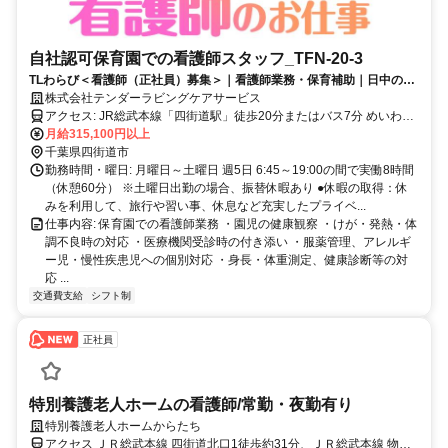
自社認可保育園での看護師スタッフ_TFN-20-3
TLわらび＜看護師（正社員）募集＞｜看護師業務・保育補助｜日中の勤
務のみ｜
株式会社テンダーラビングケアサービス
アクセス: JR総武本線「四街道駅」徒歩20分またはバス7分 めいわ線
「めいわ三丁目」下車徒歩3分
月給315,100円以上
千葉県四街道市
勤務時間・曜日: 月曜日～土曜日 週5日 6:45～19:00の間で実働8時間
（休憩60分） ※土曜日出勤の場合、振替休暇あり ●休暇の取得：休
みを利用して、旅行や習い事、休息など充実したプライベ...
仕事内容: 保育園での看護師業務 ・園児の健康観察 ・けが・発熱・体
調不良時の対応 ・医療機関受診時の付き添い ・服薬管理、アレルギ
ー児・慢性疾患児への個別対応 ・身長・体重測定、健康診断等の対
応 ...
交通費支給
シフト制
正社員
特別養護老人ホームの看護師/常勤・夜勤有り
特別養護老人ホームからたち
アクセス ＪＲ総武本線 四街道北口1徒歩約31分、ＪＲ総武本線 物井