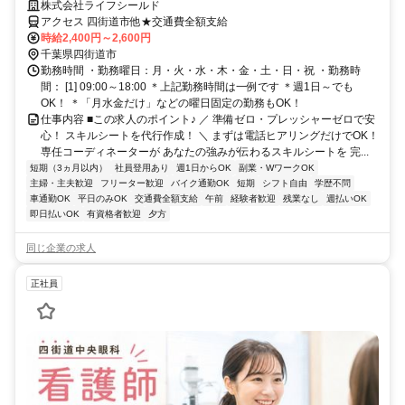
看護師★週1日～OK◎
株式会社ライフシールド
アクセス 四街道市他★交通費全額支給
時給2,400円～2,600円
千葉県四街道市
勤務時間 ・勤務曜日：月・火・水・木・金・土・日・祝 ・勤務時
間： [1] 09:00～18:00 ＊上記勤務時間は一例です ＊週1日～でも
OK！ ＊「月水金だけ」などの曜日固定の勤務もOK！
仕事内容 ■この求人のポイント♪ ／ 準備ゼロ・プレッシャーゼロで安
心！ スキルシートを代行作成！ ＼ まずは電話ヒアリングだけでOK！
専任コーディネーターが あなたの強みが伝わるスキルシートを 完...
短期（3ヵ月以内）
社員登用あり
週1日からOK
副業・WワークOK
主婦・主夫歓迎
フリーター歓迎
バイク通勤OK
短期
シフト自由
学歴不問
車通勤OK
平日のみOK
交通費全額支給
午前
経験者歓迎
残業なし
週払いOK
即日払いOK
有資格者歓迎
夕方
同じ企業の求人
正社員