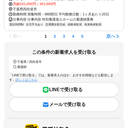
西口徒歩約46分、京成本線 志津南口徒歩約68分
月給241,000円～361,000円
千葉県四街道市
勤務時間 実働時間：8時間/日 平均勤務日数：1ヶ月あたり20日
仕事内容 仕事内容 特別養護老人ホームの看護師業務
固定時間制
住宅手当あり
交通費全額支給
経験者歓迎
有資格者歓迎
前へ
次へ
1
2
3
4
5
この条件の新着求人を受け取る
千葉県 / 四街道市
看護師
「LINEで受け取る」では、新着求人のほか、おすすめ情報なども配信しま
す。
詳しくはこちら
LINEで受け取る
メールで受け取る