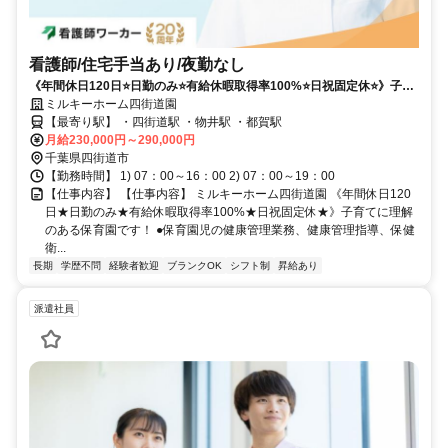
看護師/住宅手当あり/夜勤なし
《年間休日120日⭐日勤のみ⭐有給休暇取得率100%⭐日祝固定休⭐》子育
てに理解のある保育園です❗️
ミルキーホーム四街道園
【最寄り駅】 ・四街道駅 ・物井駅 ・都賀駅
月給230,000円～290,000円
千葉県四街道市
【勤務時間】 1) 07：00～16：00 2) 07：00～19：00
【仕事内容】 【仕事内容】 ミルキーホーム四街道園 《年間休日120
日★日勤のみ★有給休暇取得率100%★日祝固定休★》子育てに理解
のある保育園です！ ●保育園児の健康管理業務、健康管理指導、保健
衛...
長期
学歴不問
経験者歓迎
ブランクOK
シフト制
昇給あり
派遣社員