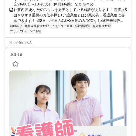
②9時00分～18時00分（休憩1時間）など ※その...
仕事内容 あなたのスキルを必要としている施設があります！ 高収入&
働きやすさ重視のお仕事探し! 介護業務とは分業の為、看護業務に専
念できます！ 週2日～/平日のみOK/日勤のみ/残業なし/施設未経験...
制服あり
業界未経験者歓迎
フリーター歓迎
経験者歓迎
有資格者歓迎
ブランクOK
シフト制
同じ企業の求人
派遣社員