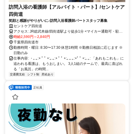
訪問入浴の看護師【アルバイト・パート】/セントケア
四街道
笑顔と感謝がやりがいに♪訪問入浴看護師パートスタッフ募集
セントケア四街道
アクセス: JR総武本線/四街道駅より徒歩1分 <マイカー通勤可・駐車
場完備>
時給2,590円～2,840円
千葉県四街道市
勤務時間・曜日: 8:30〜17:30 休憩1時間 ※勤務日相談に応じます ※
日勤のみ
仕事内容: ・｡.｡:+ ﾟ ﾟ +:｡.｡:+ ﾟ ﾟ +:｡.｡.｡:+ﾟ ﾟ +:｡.｡: 「あれもこれも」に
追われる看護は、もうおしまい。 3人1組のチームで、最高に喜ばれ
る「お風呂」の時間...
交通費支給
シフト制
昇給あり
正社員