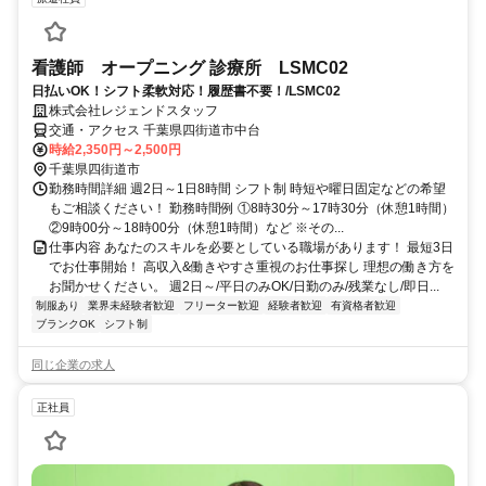
看護師 オープニング 診療所 LSMC02
日払いOK！シフト柔軟対応！履歴書不要！/LSMC02
株式会社レジェンドスタッフ
交通・アクセス 千葉県四街道市中台
時給2,350円～2,500円
千葉県四街道市
勤務時間詳細 週2日～1日8時間 シフト制 時短や曜日固定などの希望
もご相談ください！ 勤務時間例 ①8時30分～17時30分（休憩1時間）
②9時00分～18時00分（休憩1時間）など ※その...
仕事内容 あなたのスキルを必要としている職場があります！ 最短3日
でお仕事開始！ 高収入&働きやすさ重視のお仕事探し 理想の働き方を
お聞かせください。 週2日～/平日のみOK/日勤のみ/残業なし/即日...
制服あり
業界未経験者歓迎
フリーター歓迎
経験者歓迎
有資格者歓迎
ブランクOK
シフト制
同じ企業の求人
正社員