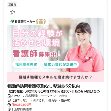
正社員
看護師/訪問看護/夜勤なし/駅徒歩5分以内
《訪問看護》月収35万円⭕年休125日も選択可⭐日勤のみ✨駅近2分の訪
問看護ステーション❗️
さかいリハ訪問看護ステーション・四街道
【最寄り駅】 ・四街道駅 ・都賀駅 ・物井駅
月給350,000円
千葉県四街道市