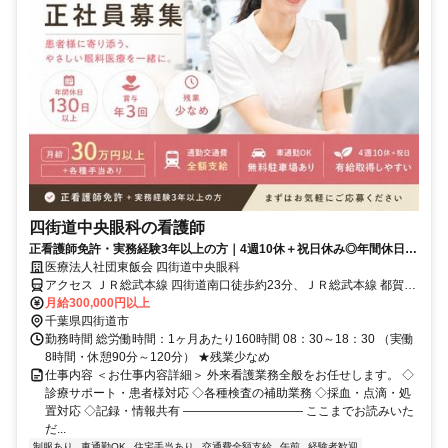
四街道中央眼科の看護師
正看護師免許・実務経験3年以上の方｜4週10休＋祝日休み◎年間休日
130日以上！賞与年3回♪
医療法人社団東飯会 四街道中央眼科
アクセス ＪＲ総武本線 四街道南口徒歩約23分、ＪＲ総武本線 都賀東
口徒歩約30分、ＪＲ総武本線 都賀東口徒歩約30分 JR総武本線・JR
月給300,000円以上
成田線「四街道駅」南口からバス、バス停「めいわ三丁目」下車、徒
千葉県四街道市
歩1分 ★車通勤OK！無料駐車場あり
勤務時間 総労働時間：1ヶ月あたり160時間 08：30～18：30 （実働
8時間・休憩90分～120分） ★残業少なめ
仕事内容 ＜お仕事内容詳細＞ 外来看護業務全般をお任せします。 ◇
診療サポート・患者様対応 ◇各種検査の補助業務 ◇採血・点滴・処
置対応 ◇記録・情報共有 ―――――――――― ここまでお読みいた
だ...
制服あり
車通勤OK
住宅手当あり
交通費全額支給
午前
経験者歓迎