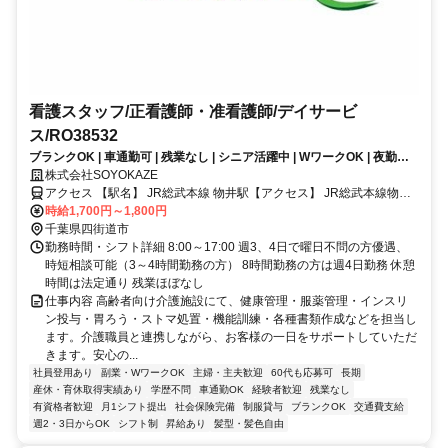
看護スタッフ/正看護師・准看護師/デイサービ
ス/RO38532
ブランクOK | 車通勤可 | 残業なし | シニア活躍中 | WワークOK | 夜勤な
し | 週3日勤務からOK | 交通費支給 | 福利厚生充実│デイサービス/看護ス
株式会社SOYOKAZE
タッフ/パート募集！病院とは違う、寄り添いの看護を。
アクセス 【駅名】 JR総武本線 物井駅【アクセス】 JR総武本線物井
駅より徒歩20分
時給1,700円～1,800円
千葉県四街道市
勤務時間・シフト詳細 8:00～17:00 週3、4日で曜日不問の方優遇、
時短相談可能（3～4時間勤務の方） 8時間勤務の方は週4日勤務 休憩
時間は法定通り 残業ほぼなし
仕事内容 高齢者向け介護施設にて、健康管理・服薬管理・インスリ
ン投与・胃ろう・ストマ処置・機能訓練・各種書類作成などを担当し
ます。介護職員と連携しながら、お客様の一日をサポートしていただ
きます。安心の...
社員登用あり
副業・WワークOK
主婦・主夫歓迎
60代も応募可
長期
産休・育休取得実績あり
学歴不問
車通勤OK
経験者歓迎
残業なし
有資格者歓迎
月1シフト提出
社会保険完備
制服貸与
ブランクOK
交通費支給
週2・3日からOK
シフト制
昇給あり
髪型・髪色自由