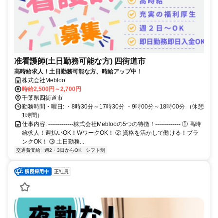
准看護師(土日勤務可能な方) 四街道市
高時給求人！土日勤務可能な方、時給アップ中！
株式会社Mebloo
時給2,500円～2,700円
千葉県四街道市
勤務時間・曜日: ・8時30分～17時30分 ・9時00分～18時00分 （休憩
1時間）
仕事内容: -------------株式会社Meblooの5つの特徴！------------- ① 高時
給求人！週払いOK！WワークOK！ ② 資格を活かして働ける！ブラ
ンクOK！ ③ 土日勤務...
交通費支給
週2・3日からOK
シフト制
正社員