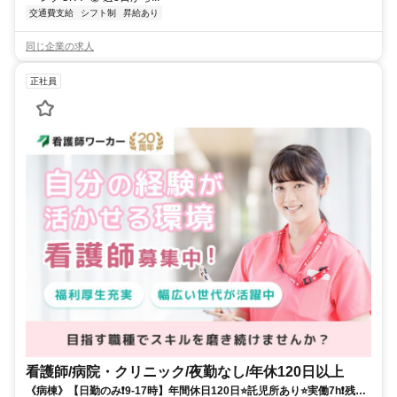
交通費支給
シフト制
昇給あり
同じ企業の求人
正社員
看護師/病院・クリニック/夜勤なし/年休120日以上
《病棟》【日勤のみ❗️9-17時】年間休日120日⭐託児所あり⭐実働7h❗️残業