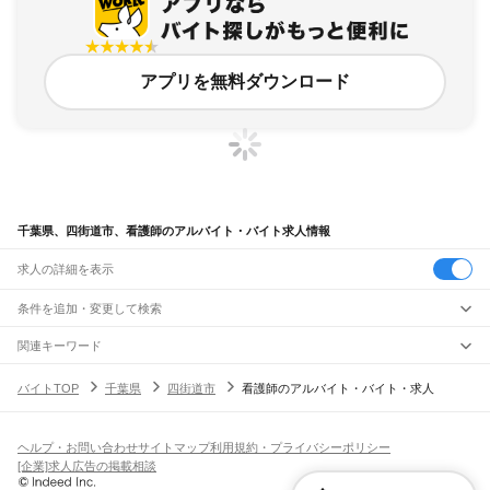
アプリを無料ダウンロード
千葉県、四街道市、看護師のアルバイト・バイト求人情報
求人の詳細を表示
条件を追加・変更して検索
市区町村を追加・変更
関連キーワード
完全在宅ワーク 全国
シール貼り 在宅
現在地周辺
ガチャガチャ
犬カフェ
千葉県
駅を追加・変更
バイトTOP
千葉県
四街道市
看護師のアルバイト・バイト・求人
バイトTOP
看護師
千葉県 看護師
四街道市 看護師
千葉県
すべて
千葉市
すべて
職種を追加・変更
JR武蔵野線
中央区
花見川区
稲毛区
若葉区
緑区
美浜区
南流山駅
新松戸駅
新八柱駅
東松戸駅
市川大野駅
船橋法典駅
西船橋駅
飲食・フードサービス
ヘルプ・お問い合わせ
サイトマップ
利用規約・プライバシーポリシー
銚子市
市川市
船橋市
館山市
木更津市
松戸市
野田市
茂原市
成田市
佐倉市
東金市
特徴を追加・変更
飲食・フードサービス
すべて
[企業]求人広告の掲載相談
JR中央・総武線
旭市
習志野市
柏市
勝浦市
市原市
流山市
八千代市
我孫子市
鴨川市
鎌ケ谷市
ホールスタッフ
キッチンスタッフ
皿洗い・洗い場
精肉・鮮魚加工
給食調理
人気
市川駅
本八幡駅
下総中山駅
西船橋駅
船橋駅
東船橋駅
津田沼駅
幕張本郷駅
幕張駅