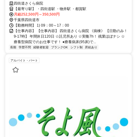
ほぼナシ⭐療養型病院でのお仕事です❗️
四街道さくら病院
【最寄り駅】 ・四街道駅 ・物井駅 ・都賀駅
月給252,500円～350,500円
千葉県四街道市
【勤務時間】 1) 09：00～17：00
【仕事内容】 【仕事内容】 四街道さくら病院 《病棟》 【日勤のみ！
9-17時】 年間休日120日 ☆託児所あり ☆実働7h！ 残業ほぼナシ ☆
療養型病院でのお仕事です！ ●療養病床(95床)で...
長期
学歴不問
経験者歓迎
ブランクOK
シフト制
昇給あり
アルバイト・パート