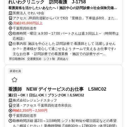
れいわクリニック 訪問看護 J-1758
看護資格を活かしたいあなたへ！施設中心の訪問診療☆社会保険完備☆
週休2日制☆
医療法人 それいゆ会
アクセス: JR四街道駅からバスで6分「萱橋台」下車徒歩8分、または
「盲学校」下車徒歩7分
月給245,000円以上
千葉県四街道市
勤務時間・曜日: a.9:00～17:00 パートさんは週３回以上～（時間帯は
応相談）
仕事内容: 施設を中心とした 訪問診療で 看護師として 活躍しません
か？✨ 患者様が 安心して過ごせるよう チームで支える お仕事です♪
主なお仕事 ・訪問診療での看護業務 ・施設での診療サポー...
即日勤務OK
交通費支給
シフト制
昇給あり
派遣社員
看護師 NEW デイサービスのお仕事 LSMC02
週2日～OK！日払いOK！ブランクOK！/LSMC02
株式会社レジェンドスタッフ
交通・アクセス 千葉県四街道市和良比
時給2,350円～2,500円
千葉県四街道市
勤務時間詳細 週2日～1日8時間 シフト制 時短や曜日固定などの希望
もご相談ください！ 勤務時間例 ①8時30分～17時30分（休憩1時間）