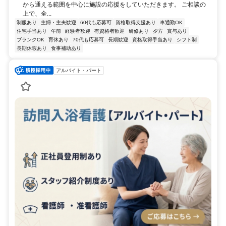
から通える範囲を中心に施設の応援をしていただきます。 ご相談の
上で、全...
制服あり
主婦・主夫歓迎
60代も応募可
資格取得支援あり
車通勤OK
住宅手当あり
午前
経験者歓迎
有資格者歓迎
研修あり
夕方
賞与あり
ブランクOK
育休あり
70代も応募可
長期歓迎
資格取得手当あり
シフト制
長期休暇あり
食事補助あり
アルバイト・パート