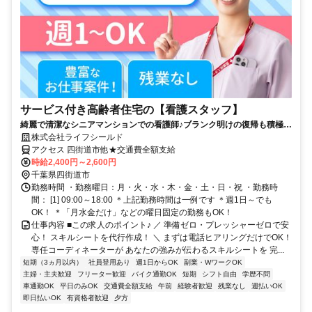
サービス付き高齢者住宅の【看護スタッフ】
綺麗で清潔なシニアマンションでの看護師♪ブランク明けの復帰も積極採
用！
株式会社ライフシールド
アクセス 四街道市他★交通費全額支給
時給2,400円～2,600円
千葉県四街道市
勤務時間 ・勤務曜日：月・火・水・木・金・土・日・祝 ・勤務時
間： [1] 09:00～18:00 ＊上記勤務時間は一例です ＊週1日～でも
OK！ ＊「月水金だけ」などの曜日固定の勤務もOK！
仕事内容 ■この求人のポイント♪ ／ 準備ゼロ・プレッシャーゼロで安
心！ スキルシートを代行作成！ ＼ まずは電話ヒアリングだけでOK！
専任コーディネーターが あなたの強みが伝わるスキルシートを 完...
短期（3ヵ月以内）
社員登用あり
週1日からOK
副業・WワークOK
主婦・主夫歓迎
フリーター歓迎
バイク通勤OK
短期
シフト自由
学歴不問
車通勤OK
平日のみOK
交通費全額支給
午前
経験者歓迎
残業なし
週払いOK
即日払いOK
有資格者歓迎
夕方