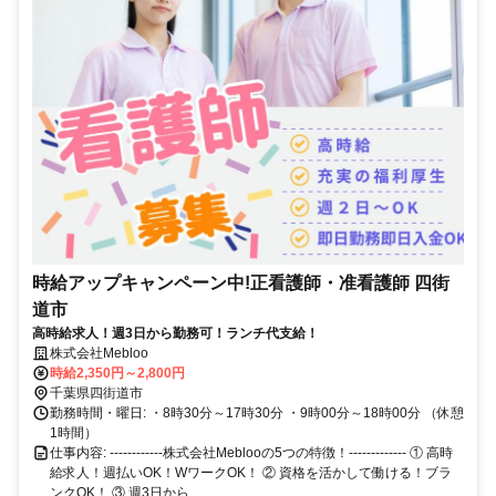
時給アップキャンペーン中!正看護師・准看護師 四街
道市
高時給求人！週3日から勤務可！ランチ代支給！
株式会社Mebloo
時給2,350円～2,800円
千葉県四街道市
勤務時間・曜日: ・8時30分～17時30分 ・9時00分～18時00分 （休憩
1時間）
仕事内容: ------------株式会社Meblooの5つの特徴！------------- ① 高時
給求人！週払いOK！WワークOK！ ② 資格を活かして働ける！ブラ
ンクOK！ ③ 週3日から...