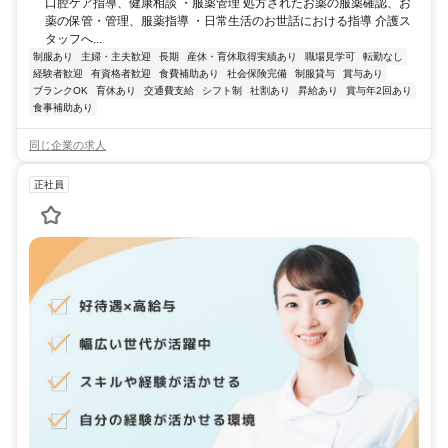
口腔ケア指導、健康相談 ・服薬管理 処方されたお薬の服薬確認、お
薬の保管・管理、服薬指導 ・日常生活のお世話における指導 介護ス
タッフへ...
制服あり
主婦・主夫歓迎
長期
産休・育休取得実績あり
職場見学可
転勤なし
経験者歓迎
有資格者歓迎
食費補助あり
社会保険完備
制服貸与
賞与あり
ブランクOK
育休あり
交通費支給
シフト制
社割あり
昇給あり
賞与年2回あり
食事補助あり
同じ企業の求人
正社員