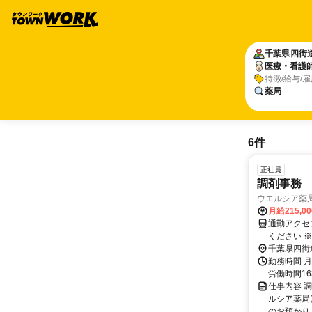
千葉県
四街
医療・看護
特徴/給与/
薬局
6件
正社員
調剤事務
ウエルシア薬
月給215,0
通勤アクセ
ください 
来かねます。 勤務区分を下記の３つから選択 ＜エリア職＞ 原則と
千葉県四街
異動はござ
勤務時間 
ます。 ＜リージョナル職＞ 異動の範囲は本拠地とその隣接県または直線距離で概
労働時間1
ね100km以内 ※
仕事内容 
動あり ※
ルシア薬局
のお預かり