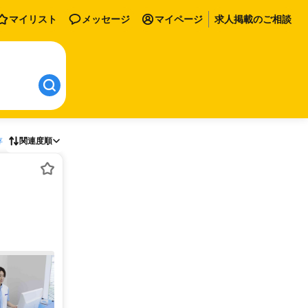
マイリスト
メッセージ
マイページ
求人掲載のご相談
存
関連度順