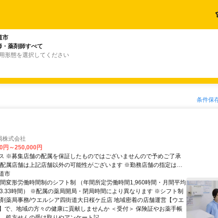
道市
師・薬剤師すべて
雇用形態を選択してください
条件保
局株式会社
00円～250,000円
ス ※募集店舗の配属を保証したものではございませんので予めご了承
※配属店舗は上記店舗以外の可能性がございます ※勤務店舗の指定は出
して転居を伴う
道市
いません。 自宅から50km圏内、通勤片道90分圏内での配属店舗となり
月間変形労働時間制のシフト制 （年間所定労働時間1,960時間・月間平均
63.33時間） ※配属の薬局開局・閉局時間により異なります ※シフト制
社宅制度・赴任手当制度あり ＜ナショナル職＞ 全国の店舗への異
調剤薬局事務/ウエルシア四街道大日桜ケ丘店 地域密着の店舗運営【ウエ
社宅制度・赴任手当制度あり
】で、地域の方々の健康に貢献しませんか ＜受付＞ 保険証やお薬手帳
、 処方せんの受け取りやアンケート記...