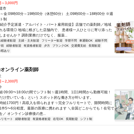
円～3,000円
道市
～金:09時00分～19時00分（休憩60分） 土:09時00分～18時00分 ※週
フト制
【紹介予定派遣・アルバイト・パート雇用前提】店舗での薬剤師／地域
れる環境◎ 地域に根ざした店舗内で、 患者様一人ひとりに寄り添った
しませんか？ 調剤業務だけでなく、服薬...
未経験者歓迎
主婦・主夫歓迎
フリーター歓迎
学歴不問
車通勤OK
経験不問
午前
経験者歓迎
有資格者歓迎
夕方
ブランクOK
交通費支給
長期歓迎
休暇あり
のオンライン薬剤師
社
円～2,300円
ト
 09:00〜18:00の間でシフト制 ✨週1時間、1日1時間から勤務可能！
だけ空いている」という スポット的な働き方が叶います。
✨時給1700円！高収入を得られます ✨完全フルリモートで、隙間時間に
✨1件5〜6分程度。最新の医療に携われます ＼全国どこからでも！在宅で
／ オンライン診療後の患...
ルリモート
経験者歓迎
有資格者歓迎
在宅OK
長期歓迎
シフト制