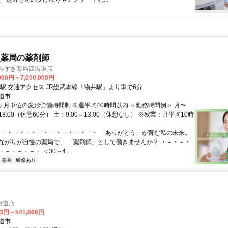
型薬局の薬剤師
 みずき薬局四街道店
000円～7,000,000円
最寄駅 物井駅 交通アクセス JR総武本線「物井駅」より車で6分
道市
1ヶ月単位の変形労働時間制 ※週平均40時間以内 ＜勤務時間例＞ 月〜
〜18:00（休憩60分） 土：9:00～13:00（休憩なし） ※残業：月平均10時
・－・－・－・－・－・－・－・－・ 「ありがとう」が育む私の未来。
ながりが自慢の薬局で、 「薬剤師」として働きませんか？ ・－・－・
－・－・－・ ＜30～4...
急募
研修あり
街道店
33円～541,666円
道市