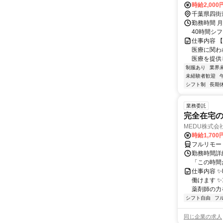
時給2,000
千葉県四街
勤務時間 月
40時間シ
仕事内容 
医療に関わ
医療を提供
制服あり
業界
未経験者歓迎
シフト制
長期
業務委託
完全在宅
MEDU株式会
時給1,700
フルリモー
勤務時間詳細
「この時間
仕事内容 
働けます 
薬剤師の力を
シフト自由
フ
同じ企業の求人