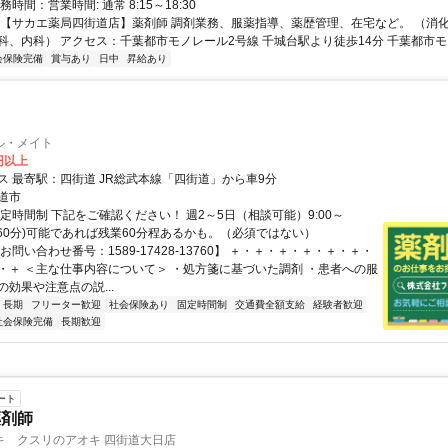
時間：営業時間: 通常 8:15～18:30
 【サカエ薬局四街道店】薬剤師 調剤業務、服薬指導、薬歴管理、在宅など。 （消
科、内科） アクセス：千葉都市モノレール2号線 千城台駅より徒歩14分 千葉都市モノ.
会保険完備
賞与あり
日中
昇給あり
ル・メイト
0円以上
交通アクセス 最寄駅：四街道 JR総武本線「四街道」から車9分
道市
定時間制 下記をご確認ください！ 週2～5日（相談可能）9:00～
休憩60分)可能であれば残業60分程あるかも。（必須ではない）
お問い合わせ番号：1589-17428-13760】 ＋・＋・＋・＋・＋・＋・
・＋ ＜主な仕事内容について＞ ・処方箋に基づいた調剤 ・患者への服
効果や注意点の説...
長期
フリーター歓迎
社会保険あり
固定時間制
交通費全額支給
経験者歓迎
社会保険完備
長期歓迎
ート
薬剤師
キ クスリのアオキ 四街道大日店