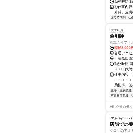
勤務時間 勤務
お仕事内容
外科、皮膚
固定時間制
社
派遣社員
薬剤師
株式会社ファ
時給3,00
千葉県四街
勤務時間 固
18:00(
仕事内容 【
＋・＋・＋
薬指導、薬の
主婦・主夫歓迎
有資格者歓迎
同じ企業の求人
アルバイト・パ
店舗での
クスリのアオ