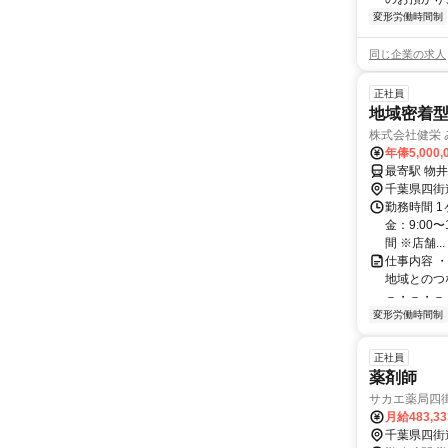
変形労働時間制
同じ企業の求人
正社員
地域密着
株式会社健栄
年俸5,000,
千葉県四街
勤務時間 
金：9:00
間 ※店舗...
仕事内容 
地域とのつ
－・－・－・
変形労働時間制
正社員
薬剤師
サカエ薬局四
月給483,3
千葉県四街