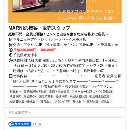
MARNIの接客・販売スタッフ
経験不問！全員と面接⭐センスと自信を磨きながら将来は店長へ
マルニ三井アウトレットパークパーク木更津店
交通・アクセス JR『袖ヶ浦駅』からバスで10分/JR『木更津駅』から
バスで20分
月給248,000円～300,000円
千葉県木更津市
勤務時間詳細 実働時間：1日あたり8時間 平均勤務日数：1ヶ月あた
り23日 〜 24日 9：30～20：30内で実働8時間 ＊シフト制 ＊曜日・
時間はご相談ください。 ＊大型連休の時は、勤務時間の変...
仕事内容 ―――＊―――＊―――＊―――＊――― 応募者"全員"と面
接♪ 未経験OK！ゼロから丁寧に育てます ―――＊―――＊―――＊
―――＊――― ⭐他業種の販売・接客経験も歓迎 ⭐ハイブラン...
制服あり
業界未経験者歓迎
主婦・主夫歓迎
フリーター歓迎
バイク通勤OK
学歴不問
車通勤OK
固定時間制
経験不問
未経験者歓迎
交通費全額支給
経験者歓迎
研修あり
賞与あり
ブランクOK
育休あり
長期歓迎
社割あり
同じ企業の求人
正社員