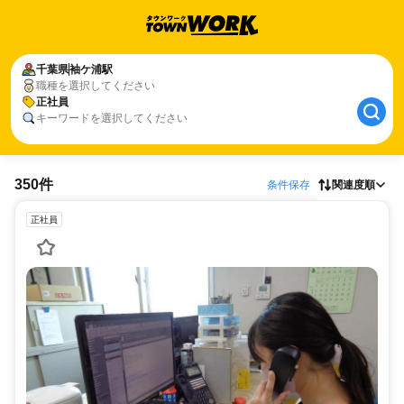
千葉県
袖ケ浦駅
職種を選択してください
正社員
キーワードを選択してください
350件
条件保存
関連度順
正社員