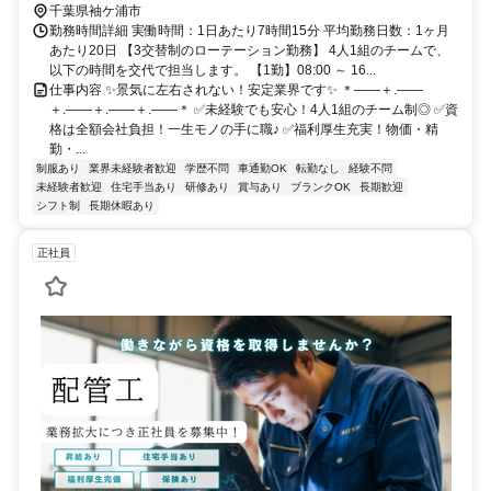
千葉県袖ケ浦市
勤務時間詳細 実働時間：1日あたり7時間15分 平均勤務日数：1ヶ月
あたり20日 【3交替制のローテーション勤務】 4人1組のチームで、
以下の時間を交代で担当します。 【1勤】08:00 ～ 16...
仕事内容 ✨景気に左右されない！安定業界です✨ ＊――＋.――
＋.――＋.――＋.――＊ ✅未経験でも安心！4人1組のチーム制◎ ✅資
格は全額会社負担！一生モノの手に職♪ ✅福利厚生充実！物価・精
勤・...
制服あり
業界未経験者歓迎
学歴不問
車通勤OK
転勤なし
経験不問
未経験者歓迎
住宅手当あり
研修あり
賞与あり
ブランクOK
長期歓迎
シフト制
長期休暇あり
正社員