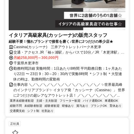
イタリア高級家具(カッシーナ)の販売スタッフ
経験不要！憧れブランドで接客を磨く♪世界に2つだけの希少店★
Cassina(カッシーナ) 三井アウトレットパーク木更津
交通・アクセス JR「袖ヶ浦駅」からバスで10分／JR「木更津駅」か
らバスで20分 ★車・バイク通勤OK
月給258,000円～300,000円
千葉県木更津市
勤務時間詳細 実働時間：1日あたり8時間 平均勤務日数：1ヶ月あた
り22日 〜 23日 9：30～20：30内で実働8時間 ＊シフト制 ＊大型連
休の時は、勤務時間の変動有
仕事内容 ＼／＼／＼／＼／＼／＼／＼／＼／＼／＼／ ✨世界最高峰
のインテリアブランド✨ イタリア発「カッシーナ（Cassina）」 世界
に2つだけの超レアなアウトレット店！ ／＼／＼／＼／＼／＼／...
業界未経験者歓迎
主婦・主夫歓迎
フリーター歓迎
バイク通勤OK
車通勤OK
経験不問
未経験者歓迎
経験者歓迎
研修あり
賞与あり
ブランクOK
育休あり
交通費支給
シフト制
社割あり
正社員