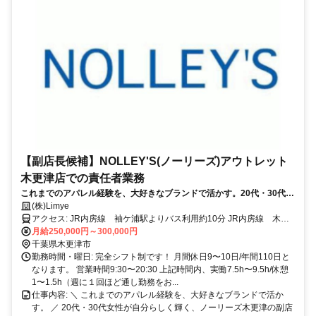
【副店長候補】NOLLEY'S(ノーリーズ)アウトレット
木更津店での責任者業務
これまでのアパレル経験を、大好きなブランドで活かす。20代・30代女
性が自分らしく輝く、ノーリーズ木更津の副店長候補✨
(株)Limye
アクセス: JR内房線 袖ケ浦駅よりバス利用約10分 JR内房線 木更
月給250,000円～300,000円
津駅よりバス利用約15分 ＊車通勤も可能です。
千葉県木更津市
勤務時間・曜日: 完全シフト制です！ 月間休日9〜10日/年間110日と
なります。 営業時間9:30〜20:30 上記時間内、実働7.5h〜9.5h/休憩
1〜1.5h（週に１回ほど通し勤務をお...
仕事内容: ＼ これまでのアパレル経験を、大好きなブランドで活か
す。 ／ 20代・30代女性が自分らしく輝く、ノーリーズ木更津の副店