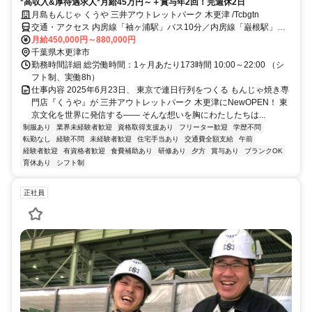
*高収入&厚待遇求人*月給45万円～＋賞与年2回！完週休2日
月島もんじゃ くうや 三井アウトレットパーク 木更津 /Tcbgtn
交通・アクセス 内房線「袖ヶ浦駅」バス10分／内房線「巌根駅」車8
分／内房線「木更津駅」バス20分
月給450,000円～880,000円
千葉県木更津市
勤務時間詳細 総労働時間：1ヶ月あたり173時間 10:00～22:00 （シ
フト制、実働8h）
仕事内容 2025年6月23日、 東京で連日行列をつくる もんじゃ焼き専
門店『くうや』が 三井アウトレットパーク 木更津にNewOPEN！ 東
京文化を世界に発信する―― そんな想いを胸にわたしたちは...
制服あり
業界未経験者歓迎
資格取得支援あり
フリーター歓迎
学歴不問
転勤なし
経験不問
未経験者歓迎
住宅手当あり
交通費全額支給
午前
経験者歓迎
有資格者歓迎
食費補助あり
研修あり
夕方
賞与あり
ブランクOK
育休あり
シフト制
正社員