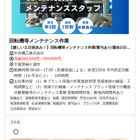
回転機等メンテナンス作業
【嬉しい土日祝休み！】回転機等メンテナンス作業/賞与あり/週休2日/袖
ヶ浦市
中央機工株式会社
月給300,000円～500,000円
千葉県袖ケ浦市
勤務時間 08:00～17:00（所属現場による） 休憩120分 平均所定労働
時間（1か月当たり）： 165時間
お仕事内容 （1）各プラント現場の作業進捗管理 現場進捗の確認・工
程調整など （2）現場での補修・メンテナンス プラント現場での機器
分解整備等のメンテナンス業務 受動喫煙対策：敷地内喫煙所あり
制服あり
資格取得支援あり
急募
固定時間制
平日のみOK
住宅手当あり
有資格者歓迎
社会保険完備
制服貸与
賞与あり
ブランクOK
交通費支給
土日祝休み
昇給あり
正社員