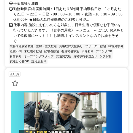
千葉県袖ケ浦市
勤務時間詳細 実働時間：1日あたり8時間 平均勤務日数：1ヶ月あた
り21日 〜 22日 ＜日勤＞09：00～18：00 ＜夜勤＞16：30～09：30
休憩60分 ★日勤のみ時短勤務のご相談も可能...
仕事内容 施設にお住いの方を対象に、日常生活で必要なお手伝いを
行っていただきます。 《食事の用意》 ～メニュー～ ごはん お米をと
いで炊飯器にセット！！ お味噌汁 インスタントなのでお湯をそそ
ぐ...
業界未経験者歓迎
主婦・主夫歓迎
資格取得支援あり
フリーター歓迎
職場見学可
経験不問
未経験者歓迎
経験者歓迎
有資格者歓迎
研修あり
ブランクOK
育休あり
オープニングスタッフ
交通費支給
資格取得手当あり
シフト制
友達と応募OK
託児所あり
正社員