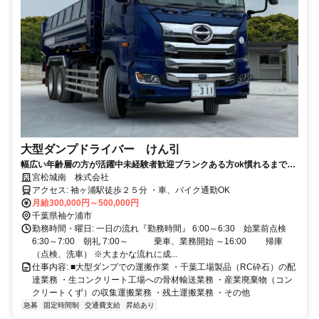
大型ダンプドライバー けん引
幅広い年齢層の方が活躍中未経験者歓迎ブランクある方ok慣れるまでサ
ポートがあるので安心して働くことができます資格取得支援制度あり賞
宮松城南 株式会社
与年2回支給職務手当ありやりがいのある仕事！
アクセス: 袖ヶ浦駅徒歩２５分 ・車、バイク通勤OK
月給300,000円～500,000円
千葉県袖ケ浦市
勤務時間・曜日: 一日の流れ『勤務時間』 6:00～6:30 始業前点検
6:30～7:00 朝礼 7:00～ 乗車、業務開始 ～16:00 帰庫
（点検、洗車） ※大まかな流れに成...
仕事内容: ■大型ダンプでの運搬作業 ・千葉工場製品（RC砕石）の配
達業務 ・生コンクリート工場への骨材輸送業務 ・産業廃棄物（コン
クリートくず）の収集運搬業務 ・残土運搬業務 ・その他
急募
固定時間制
交通費支給
昇給あり