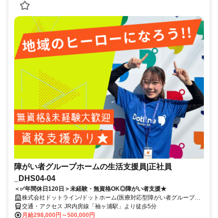
障がい者グループホームの生活支援員|正社員
_DHS04-04
＜✅年間休日120日＞未経験・無資格OK◎障がい者支援★
株式会社ドットライン/ドットホーム(医療対応型障がい者グループホ
ーム)袖ヶ浦
交通・アクセス JR内房線「袖ヶ浦駅」より徒歩5分
月給298,000円～500,000円