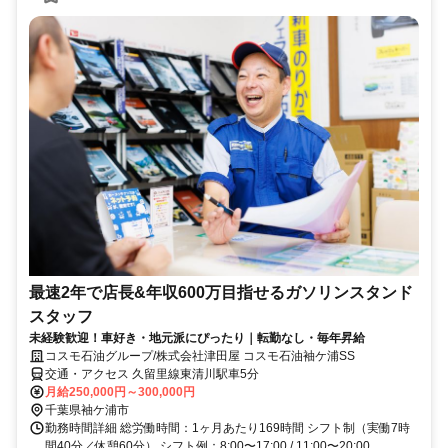
最速2年で店長&年収600万目指せるガソリンスタンド
スタッフ
未経験歓迎！車好き・地元派にぴったり｜転勤なし・毎年昇給
コスモ石油グループ/株式会社津田屋 コスモ石油袖ケ浦SS
交通・アクセス 久留里線東清川駅車5分
月給250,000円～300,000円
千葉県袖ケ浦市
勤務時間詳細 総労働時間：1ヶ月あたり169時間 シフト制（実働7時
間40分／休憩60分） シフト例：8:00〜17:00 / 11:00〜20:00