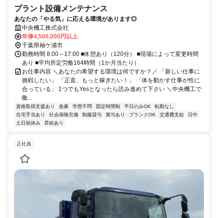
プラント設備メンテナンス
あなたの「やる気」に応える環境があります◎
中央機工株式会社
年俸4,500,000円以上
千葉県袖ケ浦市
勤務時間 8:00～17:00 ■休憩あり（120分） ■現場によって変更時間
あり ■平均所定労働164時間（1か月当たり）
お仕事内容 ＼あなたの希望する環境は何ですか？／ 「新しい仕事に
挑戦したい」 「正直、もっと稼ぎたい！」 「体を動かす仕事が性に
合っている」 1つでもYesとなったら読み進めて下さい ＼中央機工で
働...
資格取得支援あり
急募
学歴不問
固定時間制
平日のみOK
転勤なし
住宅手当あり
社会保険完備
制服貸与
賞与あり
ブランクOK
交通費支給
日中
土日祝休み
昇給あり
正社員