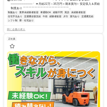
──────────╯ ⏩月給22万～35万円＋期末賞与✨ 安定収入＆昇給
制度あり ￣￣￣￣￣￣￣￣￣￣￣￣￣￣￣￣...
制服あり
業界未経験者歓迎
車通勤OK
経験不問
英語
未経験者歓迎
住宅手当あり
交通費全額支給
午前
経験者歓迎
夕方
賞与あり
交通費支給
シフト制
寮・社宅あり
同じ企業の求人
正社員