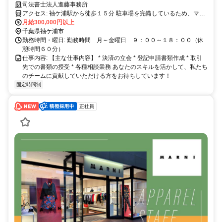
司法書士法人進藤事務所
アクセス: 袖ケ浦駅から徒歩１５分 駐車場を完備しているため、マイ
カー通勤も可能です。
月給300,000円以上
千葉県袖ケ浦市
勤務時間・曜日: 勤務時間 月～金曜日 ９：００～１８：００（休
憩時間６０分）
仕事内容: 【主な仕事内容】 * 決済の立会 * 登記申請書類作成 * 取引
先での書類の授受 * 各種相談業務 あなたのスキルを活かして、私たち
のチームに貢献していただける方をお待ちしています！
固定時間制
正社員