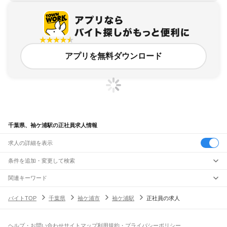
アプリを無料ダウンロード
千葉県、袖ケ浦駅の正社員求人情報
求人の詳細を表示
条件を追加・変更して検索
市区町村を追加・変更
関連キーワード
完全在宅ワーク 全国
シール貼り 在宅
現在地周辺
ガチャガチャ
犬カフェ
千葉県
駅を追加・変更
バイトTOP
千葉県
袖ケ浦市
袖ケ浦駅
正社員の求人
千葉県
すべて
千葉市
すべて
職種を追加・変更
JR武蔵野線
中央区
花見川区
稲毛区
若葉区
緑区
美浜区
南流山駅
新松戸駅
新八柱駅
東松戸駅
市川大野駅
船橋法典駅
西船橋駅
飲食・フードサービス
ヘルプ・お問い合わせ
サイトマップ
利用規約・プライバシーポリシー