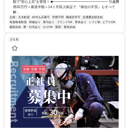
額で“安心上京”を実現！ ■━━━━━━━━━━━━━━━━ 引越費
用30万円＋家賃半額＋14ヶ月収入保証で 『移住の不安』もすべて
解...
主婦・主夫歓迎
60代も応募可
学歴不問
職場見学可
交通費全額支給
有資格者歓迎
研修あり
賞与あり
ブランクOK
育休あり
シフト制
ピアスOK
服装自由
寮・社宅あり
ひげOK
髪型・髪色自由
正社員