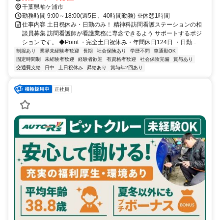
千葉県袖ケ浦市
勤務時間 9:00～18:00(週5日、40時間勤務) ※休憩1時間
仕事内容 土日祝休み・日勤のみ！ 精神科訪問看護ステーションの相
談員募集 訪問看護師が看護業務に専念できるよう サポートするポジ
ションです。 ◆Point ・完全土日祝休み・年間休日124日 ・日勤...
制服あり
業界未経験者歓迎
長期
社会保険あり
学歴不問
車通勤OK
固定時間制
未経験者歓迎
経験者歓迎
有資格者歓迎
社会保険完備
賞与あり
交通費支給
日中
土日祝休み
昇給あり
賞与年2回あり
正社員