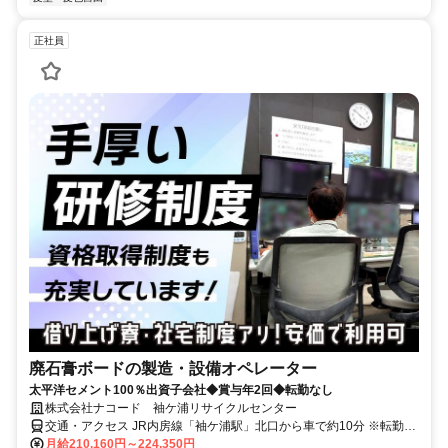
正社員
廃石膏ボードの製造・設備オペレーター
太平洋セメント100％出資子会社◆賞与年2回◆転勤なし
株式会社ナコード 袖ケ浦リサイクルセンター
交通・アクセス JR内房線「袖ケ浦駅」北口から車で約10分 ※転勤な
し
月給210,160円～224,350円