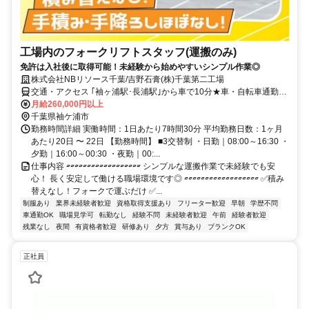
工場内のフォークリフトスタッフ(運搬のみ)
免許は入社後に取得可能！未経験から始めやすいシンプル作業◎
株式会社NBリソース千葉/吉野石膏(株)千葉第二工場
交通・アクセス ｢袖ヶ浦駅･長浦駅｣から車で10分★車・自転車通勤
OK★
月給260,000円以上
千葉県袖ケ浦市
勤務時間詳細 実働時間：1日あたり7時間30分 平均勤務日数：1ヶ月
あたり20日 〜 22日 【勤務時間】 ■3交替制 ・日勤｜08:00～16:30 ・
夕勤｜16:00～00:30 ・夜勤｜00:...
仕事内容 ▱▱▱▱▱▱▱▱▱▱▱▱▱▱▱▱▱▱ シンプルな運搬作業で未経験でも安
心！ 長く安定して働ける職場環境です◎ ▱▱▱▱▱▱▱▱▱▱▱▱▱▱▱▱▱▱ ✅積み
替えなし！フォークで運ぶだけ ✅...
制服あり
業界未経験者歓迎
資格取得支援あり
フリーター歓迎
早朝
学歴不問
車通勤OK
職場見学可
転勤なし
経験不問
未経験者歓迎
午前
経験者歓迎
残業なし
夜間
有資格者歓迎
研修あり
夕方
賞与あり
ブランクOK
正社員