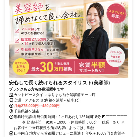
安心して長く続けられるスタイリスト(美容師)
ブランクある方も多数活躍中です
カットビースタイル ゆりまち袖ケ浦駅前モール店
交通・アクセス JR内袖ケ浦駅～徒歩1分
月給275,000円～480,000円
千葉県袖ケ浦市
勤務時間詳細 総労働時間：1ヶ月あたり186時間18分 ◤￣￣￣￣￣￣
￣￣ ❖ 勤務時間 ・9:30～19:00 ・休憩時間：60分 ・残業：あり ※
お客様のご来店状況や施術内容によっては、勤務...
仕事内容 地方から首都圏デビューに最適！ 年収＋100万円＆家賃半