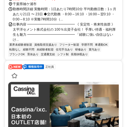
千葉県袖ケ浦市
勤務時間詳細 実働時間：1日あたり7時間10分 平均勤務日数：1ヶ月
あたり21日 〜 23日 ◆交代勤務 ・8:00～16:10 ・16:00～翌0:10 ・
0:00～8:10 ※実働7時間10分（...
仕事内容 ━━━━━━━━━━━━━━ 《 安定性・将来性抜群 》
太平洋セメント株式会社の 100％出資子会社！ 手厚い待遇・福利厚
生も魅力 ━━━━━━━━━━━━━━ 「経験に強い自信はない
け...
業界未経験者歓迎
資格取得支援あり
フリーター歓迎
学歴不問
車通勤OK
転勤なし
経験不問
未経験者歓迎
住宅手当あり
研修あり
賞与あり
ブランクOK
育休あり
交通費支給
シフト制
長期休暇あり
正社員