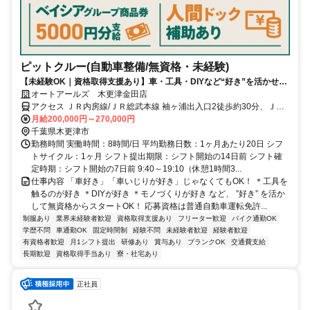
ピットクルー(自動車整備/無資格・未経験)
【未経験OK｜資格取得支援あり】車・工具・DIYなど“好き”を活かせ
る！《年間休日115日／残業代1分単位／月残業10h未満》
オートアールズ 木更津金田店
アクセス ＪＲ内房線/ＪＲ総武本線 袖ヶ浦出入口2徒歩約30分、ＪＲ
内房線/ＪＲ総武本線 巌根東口徒歩約36分 袖ヶ浦駅から車で8分
月給200,000円～270,000円
千葉県木更津市
勤務時間 実働時間：8時間/日 平均勤務日数：1ヶ月あたり20日 シフ
トサイクル：1ヶ月 シフト提出期限：シフト開始の14日前 シフト確
定時期：シフト開始の7日前 9:40～19:10（休憩1時間3...
仕事内容 「車好き」「車いじりが好き」じゃなくてもOK！ ＊工具を
触るのが好き ＊DIYが好き ＊モノづくりが好き など、 ”好き” を活か
して無資格からスタートOK！ 応募資格は普通自動車運転免許...
制服あり
業界未経験者歓迎
資格取得支援あり
フリーター歓迎
バイク通勤OK
学歴不問
車通勤OK
固定時間制
経験不問
未経験者歓迎
経験者歓迎
有資格者歓迎
月1シフト提出
研修あり
賞与あり
ブランクOK
交通費支給
長期歓迎
資格取得手当あり
寮・社宅あり
正社員