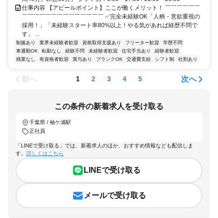
仕事内容 【アピールポイント】ここが働くメリット！ ￣￣￣￣￣￣
￣￣￣￣￣￣￣￣￣￣￣￣￣￣ ✅完全未経験OK「人柄・意欲重視の
採用！」「未経験スタート率80%以上！やる気があれば経歴不問で
す」 ...
制服あり
業界未経験者歓迎
資格取得支援あり
フリーター歓迎
学歴不問
車通勤OK
転勤なし
経験不問
未経験者歓迎
住宅手当あり
経験者歓迎
残業なし
有資格者歓迎
賞与あり
ブランクOK
交通費支給
シフト制
社割あり
前へ
次へ
1
2
3
4
5
この条件の新着求人を受け取る
千葉県 / 袖ケ浦駅
正社員
「LINEで受け取る」では、新着求人のほか、おすすめ情報なども配信しま
す。
詳しくはこちら
LINEで受け取る
メールで受け取る