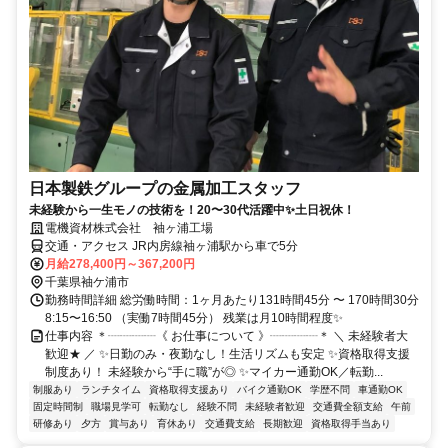
日本製鉄グループの金属加工スタッフ
未経験から一生モノの技術を！20〜30代活躍中✨土日祝休！
電機資材株式会社 袖ヶ浦工場
交通・アクセス JR内房線袖ヶ浦駅から車で5分
月給278,400円～367,200円
千葉県袖ケ浦市
勤務時間詳細 総労働時間：1ヶ月あたり131時間45分 〜 170時間30分
8:15〜16:50 （実働7時間45分） 残業は月10時間程度✨
仕事内容 ＊┈┈┈┈《 お仕事について 》┈┈┈┈＊ ＼ 未経験者大
歓迎★ ／ ✨日勤のみ・夜勤なし！生活リズムも安定 ✨資格取得支援
制度あり！ 未経験から“手に職”が◎ ✨マイカー通勤OK／転勤...
制服あり
ランチタイム
資格取得支援あり
バイク通勤OK
学歴不問
車通勤OK
固定時間制
職場見学可
転勤なし
経験不問
未経験者歓迎
交通費全額支給
午前
研修あり
夕方
賞与あり
育休あり
交通費支給
長期歓迎
資格取得手当あり