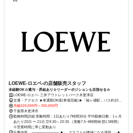
LOEWE-ロエベ-の店舗販売スタッフ
未経験OK☆賞与・昇給あり☆リーダーポジションも目指せる☆
LOEWE-ロエベ- 三井アウトレットパーク木更津店
交通・アクセス ★車通勤OK(駐車場完備)★「袖ヶ浦駅」バス約10分/
「木更津駅」バス約30分
月給220,000円～350,000円
千葉県木更津市
勤務時間詳細 実働時間：1日あたり7時間30分 平均勤務日数：1ヶ月
あたり20日 〜 21日 ⏰9:30～20:30 （実働7.5~8時間/休憩1.5時間）
※営業時間に準じ変動あり
仕事内容 ╭──────────･◾️･╮ クラフトが価値になる場所 ╰･◾️･