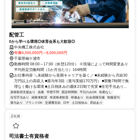
配管工
0から学べる環境◎体育会系も大歓迎◎
中央機工株式会社
年俸4,500,000円～8,000,000円
千葉県袖ケ浦市
勤務時間 08:00～17:00（休憩120分） ※現場によって時間変更あり
平均所定労働時間（1か月当たり）164時間
お仕事内容 ＼未経験から長期キャリアを築く／ ■未経験から月給30
万円以上の高収入 ■賞与年3回（賞与実績170万円） ■実働7時間で無
理なく働ける環境 ■土日祝休みの週休2日制で充実 ■住宅手当あり...
資格取得支援あり
急募
学歴不問
固定時間制
平日のみOK
転勤なし
住宅手当あり
経験者歓迎
有資格者歓迎
研修あり
社会保険完備
制服貸与
賞与あり
ブランクOK
交通費支給
日中
土日祝休み
昇給あり
正社員
司法書士有資格者