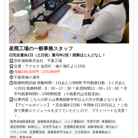
産廃工場の一般事務スタッフ
◎完全週休2日（土日祝）賞与年2回！残業ほとんどなし！
宮松城南株式会社 千葉工場
交通・アクセス 金田IC・袖ケ浦ICより10分
月給240,000円～270,000円
千葉県袖ケ浦市
勤務時間詳細 実働時間：1日あたり8時間 平均勤務日数：1ヶ月あた
り20日 勤務時間：8：30～17：30 ＊休憩時間12：00～13：00 ＊月
平均残業時間0～15時間程度 （※残業代は全額支給）
仕事内容 こちらの求人は事務経験半年以上の方が対象となります。
【アピールポイント】 ＊完全週休2日制！年間休日130日以上 ＊ご自
身で業務スケジュールを立てていただくので、プライベートも充実！
＊...
業界未経験者歓迎
資格取得支援あり
バイク通勤OK
学歴不問
車通勤OK
固定時間制
転勤なし
住宅手当あり
交通費全額支給
経験者歓迎
賞与あり
ブランクOK
交通費支給
資格取得手当あり
土日祝休み
昼食補助あり
髪型・髪色自由