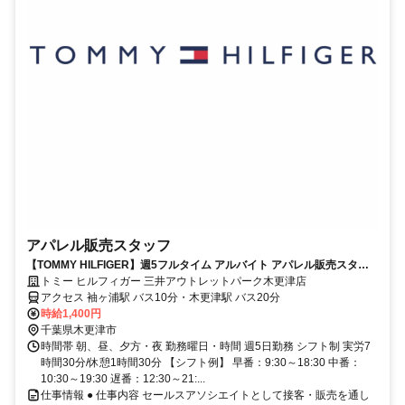
アパレル販売スタッフ
【TOMMY HILFIGER】週5フルタイム アルバイト アパレル販売スタッ
フを積極募集中！
トミー ヒルフィガー 三井アウトレットパーク木更津店
アクセス 袖ヶ浦駅 バス10分・木更津駅 バス20分
時給1,400円
千葉県木更津市
時間帯 朝、昼、夕方・夜 勤務曜日・時間 週5日勤務 シフト制 実労7
時間30分/休憩1時間30分 【シフト例】 早番：9:30～18:30 中番：
10:30～19:30 遅番：12:30～21:...
仕事情報 ● 仕事内容 セールスアソシエイトとして接客・販売を通し