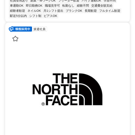
社員登用あり
副業・WワークOK
フリーター歓迎
バイク通勤OK
学歴不問
車通勤OK
即日勤務OK
職場見学可
転勤なし
経験不問
交通費全額支給
経験者歓迎
ネイルOK
月1シフト提出
ブランクOK
長期歓迎
フルタイム歓迎
駅近5分以内
シフト制
ピアスOK
派遣社員