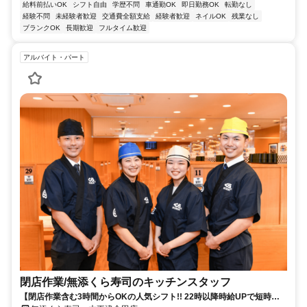
給料前払いOK
シフト自由
学歴不問
車通勤OK
即日勤務OK
転勤なし
経験不問
未経験者歓迎
交通費全額支給
経験者歓迎
ネイルOK
残業なし
ブランクOK
長期歓迎
フルタイム歓迎
アルバイト・パート
閉店作業​/無添くら寿司の​キッチンスタッフ
【閉店作業含む3時間からOKの人気シフト!! 22時以降時給UPで短時間