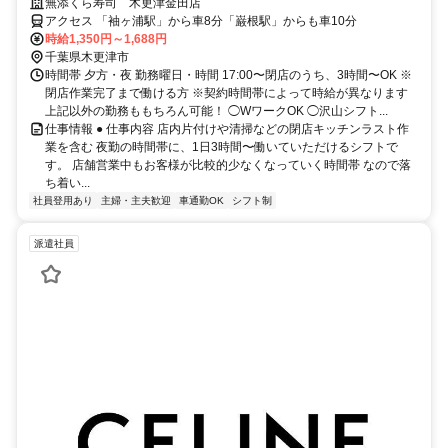
で稼げる】
無添くら寿司 木更津金田店
アクセス 「袖ヶ浦駅」から車8分「巌根駅」からも車10分
時給1,350円～1,688円
千葉県木更津市
時間帯 夕方・夜 勤務曜日・時間 17:00〜閉店のうち、3時間〜OK ※
閉店作業完了まで働ける方 ※契約時間帯によって時給が異なります
上記以外の勤務ももちろん可能！ ◯WワークOK ◯沢山シフト...
仕事情報 ● 仕事内容 店内片付けや清掃などの閉店キッチンラスト作
業を含む 夜勤の時間帯に、1日3時間〜働いていただけるシフトで
す。 店舗営業中もお客様が比較的少なくなっていく時間帯 なので落
ち着い...
社員登用あり
主婦・主夫歓迎
車通勤OK
シフト制
派遣社員