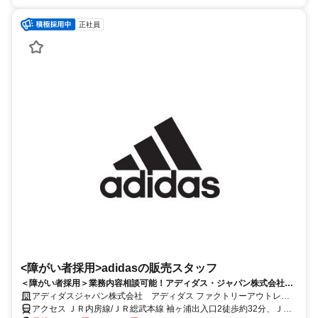
正社員
<障がい者採用>adidasの販売スタッフ
＜障がい者採用＞業務内容相談可能！アディダス・ジャパン株式会社で
店舗スタッフ募集中！
アディダスジャパン株式会社 アディダス ファクトリーアウトレッ
ト 木更津
アクセス ＪＲ内房線/ＪＲ総武本線 袖ヶ浦出入口2徒歩約32分、ＪＲ