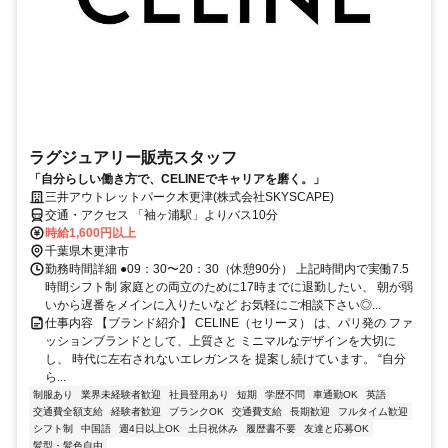
ラグジュアリー販売スタッフ
「自分らしい働き方で、CELINEでキャリアを磨く。」
三井アウトレットパーク木更津(株式会社SKYSCAPE)
交通・アクセス 「袖ヶ浦駅」よりバス10分
時給1,600円以上
千葉県木更津市
勤務時間詳細 ●09：30〜20：30（休憩90分） 上記時間内で実働7.5
時間シフト制 家庭との両立のために17時までに退勤したい、 朝が弱
いから遅番をメインに入りたいなど お気軽にご相談下さい◎...
仕事内容 【ブランド紹介】 CELINE（セリーヌ） は、パリ発の ファ
ッションブランドとして、上質さと ミニマルなデザインを大切に
し、 時代に左右されないエレガンスを 提案し続けています。 “自分
ら...
制服あり
業界未経験者歓迎
社員登用あり
短期
学歴不問
車通勤OK
英語
交通費全額支給
経験者歓迎
ブランクOK
交通費支給
長期歓迎
フルタイム歓迎
シフト制
中国語
週4日以上OK
土日祝休み
履歴書不要
友達と応募OK
髪型・髪色自由