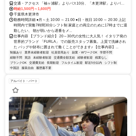
交通・アクセス 「袖ヶ浦駅」よりバス10分、「木更津駅」よりバス
20分
時給1,500円～1,600円
千葉県木更津市
勤務時間詳細 ●月～土 10:00 ～ 21:00 ●日・祝日 10:00 ～ 20:30 上記
時間内で実働7時間30分シフト制 家庭との両立のために17時までに退
勤したい、 朝が弱いから遅番をメ...
仕事内容 【ブランド紹介】 20～30代の女性に大人気！ イタリア発の
世界的ブランド 「FURLA」 での販売スタッフ募集。上質で洗練され
た バッグや財布に囲まれて働くことができます♪ 【仕事内容】...
制服あり
業界未経験者歓迎
社員登用あり
副業・WワークOK
学歴不問
経験不問
英語
未経験者歓迎
交通費全額支給
経験者歓迎
残業なし
ブランクOK
交通費支給
長期歓迎
フルタイム歓迎
駅近5分以内
シフト制
中国語
服装自由
履歴書不要
アルバイト・パート