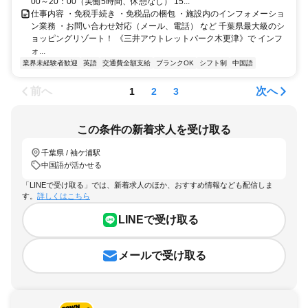
00～20：00（実働5時間、休憩なし） 15...
仕事内容 ・免税手続き ・免税品の梱包 ・施設内のインフォメーショ
ン業務 ・お問い合わせ対応（メール、電話） など 千葉県最大級のシ
ョッピングリゾート！ 《三井アウトレットパーク木更津》で インフ
ォ...
業界未経験者歓迎
英語
交通費全額支給
ブランクOK
シフト制
中国語
前へ
次へ
1
2
3
この条件の新着求人を受け取る
千葉県 / 袖ケ浦駅
中国語が活かせる
「LINEで受け取る」では、新着求人のほか、おすすめ情報なども配信しま
す。
詳しくはこちら
LINEで受け取る
メールで受け取る