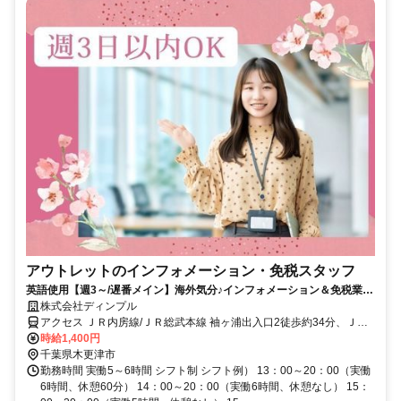
アウトレットのインフォメーション・免税スタッフ
英語使用【週3～/遅番メイン】海外気分♪インフォメーション＆免税業務
＠木更津
株式会社ディンプル
アクセス ＪＲ内房線/ＪＲ総武本線 袖ヶ浦出入口2徒歩約34分、ＪＲ
内房線/ＪＲ総武本線 巌根東口徒歩約41分、ＪＲ久留里線 祇園（千葉
時給1,400円
県）徒歩約77分 ◆三井アウトレットパーク 木更津/JR内房線「袖ヶ浦
千葉県木更津市
駅」よりバス10分/各線「木更津駅」よりバス20分
勤務時間 実働5～6時間 シフト制 シフト例） 13：00～20：00（実働
6時間、休憩60分） 14：00～20：00（実働6時間、休憩なし） 15：