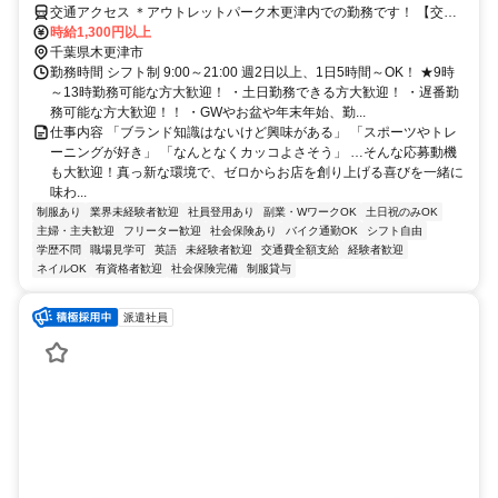
ーム)
交通アクセス ＊アウトレットパーク木更津内での勤務です！ 【交通
アクセス】 東京湾アクアライン「木更津金田IC」から約1km JR袖ケ
時給1,300円以上
浦駅から路線バスで約10分 ★車通勤・バイク通勤可（駐車場あり）
千葉県木更津市
★バス通勤の方は、入り時間ご相談に応じます！
勤務時間 シフト制 9:00～21:00 週2日以上、1日5時間～OK！ ★9時
～13時勤務可能な方大歓迎！ ・土日勤務できる方大歓迎！ ・遅番勤
務可能な方大歓迎！！ ・GWやお盆や年末年始、勤...
仕事内容 「ブランド知識はないけど興味がある」 「スポーツやトレ
ーニングが好き」 「なんとなくカッコよさそう」 …そんな応募動機
も大歓迎！真っ新な環境で、ゼロからお店を創り上げる喜びを一緒に
味わ...
制服あり
業界未経験者歓迎
社員登用あり
副業・WワークOK
土日祝のみOK
主婦・主夫歓迎
フリーター歓迎
社会保険あり
バイク通勤OK
シフト自由
学歴不問
職場見学可
英語
未経験者歓迎
交通費全額支給
経験者歓迎
ネイルOK
有資格者歓迎
社会保険完備
制服貸与
派遣社員