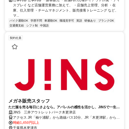
スプレイ など店舗運営業務に加えて、 ・店舗売上管理、分析 ・在
庫、仕入管理 ・チームマネジメント、販売接客トレーニング など、
マ...
バイク通勤OK
学歴不問
車通勤OK
職場見学可
英語
研修あり
ブランクOK
交通費支給
シフト制
中国語
契約社員
メガネ販売スタッフ
ただ服を売る毎日にさよなら。アパレルの感性を活かし、JINSで一生モ
ノの「専門技術職」へ。
JINS 三井アウトレットパーク木更津店
アクセス JR「袖ケ浦駅」から路線バス10分、JR「木更津駅」から路
線バス20分
時給1,450円以上
千葉県木更津市