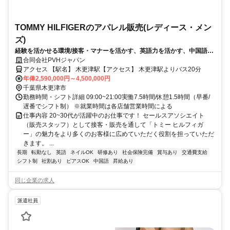
TOMMY HILFIGERのアパレル販売(レディース・メン
ズ)
経験を活かせる環境/接客・マナーを活かす、英語力を活かす、中国語を
活かす
合同会社PVHジャパン
アクセス 【駅名】 木更津駅【アクセス】 木更津駅よりバス20分
年俸2,590,000円～4,500,000円
千葉県木更津市
勤務時間・シフト詳細 09:00~21:00実働7.5時間/休憩1.5時間（早番/
遅番でシフト制） ※就業時間は各店舗営業時間による
仕事内容 20~30代が活躍中のお仕事です！ セールスアソシエイト
（販売スタッフ）として接客・販売を通して「トミー ヒルフィガ
ー」の魅力をより多くのお客様に広めていただく役割を担っていただ
きます。 ...
長期
転勤なし
英語
ネイルOK
研修あり
社会保険完備
賞与あり
交通費支給
シフト制
社割あり
ピアスOK
中国語
昇給あり
同じ企業の求人
派遣社員