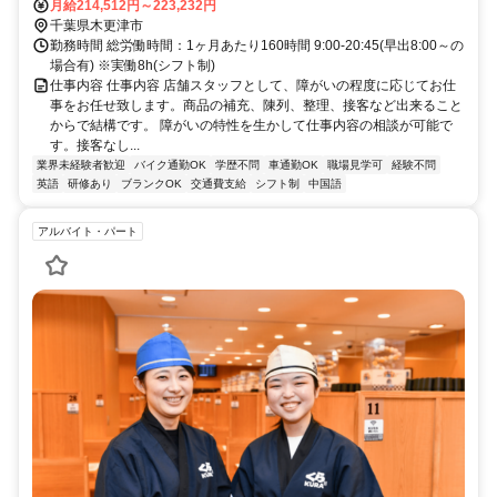
内房線/ＪＲ総武本線 巌根東口徒歩約40分、ＪＲ久留里線 祇園（千葉
月給214,512円～223,232円
県）徒歩約75分 JR袖ヶ浦駅からバス10分
千葉県木更津市
勤務時間 総労働時間：1ヶ月あたり160時間 9:00-20:45(早出8:00～の
場合有) ※実働8h(シフト制)
仕事内容 仕事内容 店舗スタッフとして、障がいの程度に応じてお仕
事をお任せ致します。商品の補充、陳列、整理、接客など出来ること
からで結構です。 障がいの特性を生かして仕事内容の相談が可能で
す。接客なし...
業界未経験者歓迎
バイク通勤OK
学歴不問
車通勤OK
職場見学可
経験不問
英語
研修あり
ブランクOK
交通費支給
シフト制
中国語
アルバイト・パート