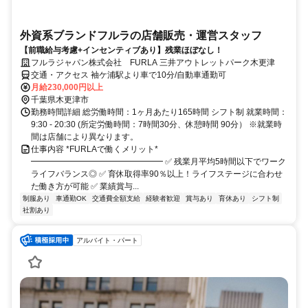
外資系ブランドフルラの店舗販売・運営スタッフ
【前職給与考慮+インセンティブあり】残業ほぼなし！
フルラジャパン株式会社 FURLA 三井アウトレットパーク木更津
交通・アクセス 袖ケ浦駅より車で10分/自動車通勤可
月給230,000円以上
千葉県木更津市
勤務時間詳細 総労働時間：1ヶ月あたり165時間 シフト制 就業時間：
9:30 - 20:30 (所定労働時間：7時間30分、休憩時間 90分） ※就業時
間は店舗により異なります。
仕事内容 *FURLAで働くメリット*
━━━━━━━━━━━━━━━━ ✅ 残業月平均5時間以下でワーク
ライフバランス◎ ✅ 育休取得率90％以上！ライフステージに合わせ
た働き方が可能 ✅ 業績賞与...
制服あり
車通勤OK
交通費全額支給
経験者歓迎
賞与あり
育休あり
シフト制
社割あり
アルバイト・パート