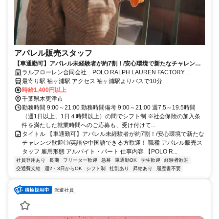
アパレル販売スタッフ
【車通勤可】アパレル未経験者が約7割！/安心環境で新たなチャレンジ
歓迎◎/英語や中国語できる方歓迎！
ラルフローレン合同会社 POLO RALPH LAUREN FACTORY
STORE 木更津
最寄り駅 袖ヶ浦駅 アクセス 袖ヶ浦駅よりバスで10分
時給1,400円以上
千葉県木更津市
勤務時間 9:00～21:00 勤務時間備考 9:00～21:00 週7.5～19.5時間
（週1日以上、1日４時間以上）の間でシフト制 ※社会保険の加入条
件を満たした就業時間へのご応募も、受け付けて...
タイトル 【車通勤可】アパレル未経験者が約7割！/安心環境で新たな
チャレンジ歓迎◎/英語や中国語できる方歓迎！ 職種 アパレル販売ス
タッフ 雇用形態 アルバイト・パート 仕事内容 【POLO R...
社員登用あり
長期
フリーター歓迎
急募
車通勤OK
学生歓迎
経験者歓迎
交通費支給
週2・3日からOK
シフト制
社割あり
昇給あり
履歴書不要
派遣社員