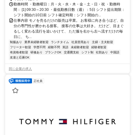
勤務時間 ・勤務曜日：月・火・水・木・金・土・日・祝 ・勤務時
間： [1] 09:30～20:30 ・最低勤務日数（週）：5日 シフト提出期限：
シフト開始の10日前 シフト確定時期：シフト開始の...
仕事内容 モノを売るだけの販売は卒業。 お客様に向き合うほど、自
分の専門性が磨かれる接客。 接客の仕事は大好き。 だけど、目まぐ
るしく変わる流行を追いかけて、 ただ服を右から左へ流すだけの毎
日に、 ち...
制服あり
業界未経験者歓迎
ランチタイム
社員登用あり
主婦・主夫歓迎
フリーター歓迎
学歴不問
経験不問
英語
未経験者歓迎
経験者歓迎
有資格者歓迎
研修あり
ブランクOK
交通費支給
シフト制
社割あり
中国語
友達と応募OK
同じ企業の求人
正社員