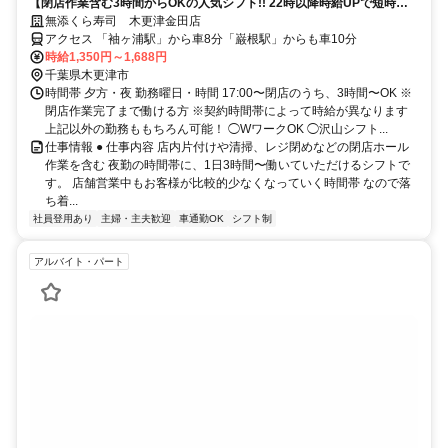
【閉店作業含む3時間からOKの人気シフト!! 22時以降時給UPで短時間
で稼げる】
無添くら寿司 木更津金田店
アクセス 「袖ヶ浦駅」から車8分「巌根駅」からも車10分
時給1,350円～1,688円
千葉県木更津市
時間帯 夕方・夜 勤務曜日・時間 17:00〜閉店のうち、3時間〜OK ※
閉店作業完了まで働ける方 ※契約時間帯によって時給が異なります
上記以外の勤務ももちろん可能！ ◯WワークOK ◯沢山シフト...
仕事情報 ● 仕事内容 店内片付けや清掃、レジ閉めなどの閉店ホール
作業を含む 夜勤の時間帯に、1日3時間〜働いていただけるシフトで
す。 店舗営業中もお客様が比較的少なくなっていく時間帯 なので落
ち着...
社員登用あり
主婦・主夫歓迎
車通勤OK
シフト制
アルバイト・パート