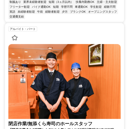
制服あり
業界未経験者歓迎
短期（3ヵ月以内）
扶養内勤務OK
主婦・主夫歓迎
フリーター歓迎
バイク通勤OK
短期
学歴不問
車通勤OK
学生歓迎
経験不問
英語
未経験者歓迎
午前
経験者歓迎
夕方
ブランクOK
オープニングスタッフ
交通費支給
アルバイト・パート
閉店作業​/無添くら寿司のホール​スタッフ