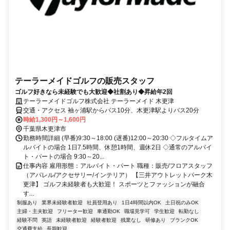
テーラーメイドゴルフの販売スタッフ
ゴルフ好きなら未経験でも大歓迎◆社割あり◆昇給年2回
テーラーメイドゴルフ株式会社 テーラーメイド 木更津
交通・アクセス 袖ヶ浦駅からバス10分、木更津駅よりバス20分
時給1,300円～1,600円
千葉県木更津市
勤務時間詳細 (早番)9:30～18:00 (遅番)12:00～20:30 ◇フルタイムア
ルバイトの場合 1日7.5時間、休憩1時間、週休2日 ◇通常のアルバイ
ト・パートの場合 9:30～20...
仕事内容 雇用形態：アルバイト・パート 職種：販売/フロアスタッフ
（アパレル/アクセサリー/インテリア） 【三井アウトレットパーク木
更津】 ゴルフ未経験者も大歓迎！ スポーツとファッションが融合
す...
制服あり
業界未経験者歓迎
社員登用あり
1日4時間以内OK
土日祝のみOK
主婦・主夫歓迎
フリーター歓迎
車通勤OK
職場見学可
学生歓迎
転勤なし
経験不問
英語
未経験者歓迎
経験者歓迎
残業なし
研修あり
ブランクOK
交通費支給
長期歓迎