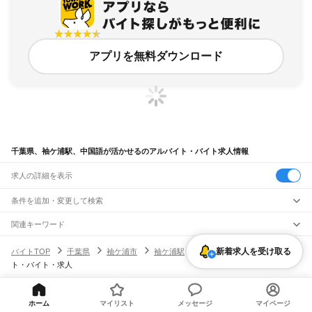
アプリを無料ダウンロード
千葉県、袖ケ浦駅、中国語が活かせるのアルバイト・バイト求人情報
求人の詳細を表示
条件を追加・変更して検索
市区町村を追加・変更
関連キーワード
完全在宅ワーク 全国
シール貼り 在宅
現在地周辺
ガチャガチャ
犬カフェ
千葉県
駅を追加・変更
新着求人を受け取る
バイトTOP
千葉県
袖ケ浦市
袖ケ浦駅
中国語が活かせるのアルバイ
千葉県
すべて
ト・バイト・求人
千葉市
すべて
職種を追加・変更
JR武蔵野線
中央区
花見川区
稲毛区
若葉区
緑区
美浜区
南流山駅
新松戸駅
新八柱駅
東松戸駅
市川大野駅
船橋法典駅
西船橋駅
飲食・フードサービス
銚子市
市川市
船橋市
館山市
木更津市
松戸市
野田市
茂原市
成田市
佐倉市
東金市
特徴を追加・変更
飲食・フードサービス
すべて
ヘルプ・お問い合わせ
サイトマップ
利用規約・プライバシーポリシー
ホーム
マイリスト
メッセージ
マイページ
JR中央・総武線
旭市
習志野市
柏市
勝浦市
市原市
流山市
八千代市
我孫子市
鴨川市
鎌ケ谷市