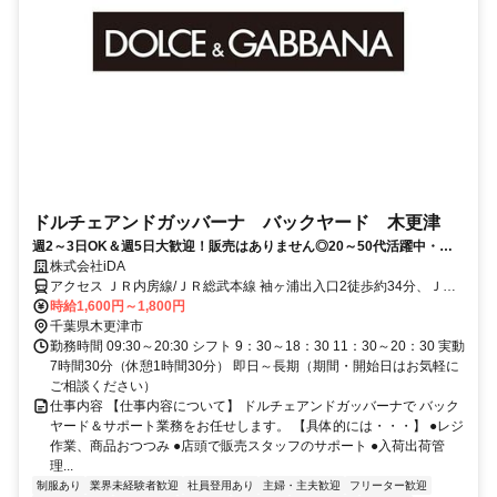
ドルチェアンドガッバーナ バックヤード 木更津
週2～3日OK＆週5日大歓迎！販売はありません◎20～50代活躍中・前
払い可能
株式会社iDA
アクセス ＪＲ内房線/ＪＲ総武本線 袖ヶ浦出入口2徒歩約34分、ＪＲ
内房線/ＪＲ総武本線 巌根東口徒歩約41分、ＪＲ久留里線 祇園（千葉
時給1,600円～1,800円
県）徒歩約77分 JR線 木更津駅、袖ケ浦駅よりバス15分
千葉県木更津市
勤務時間 09:30～20:30 シフト 9：30～18：30 11：30～20：30 実動
7時間30分（休憩1時間30分） 即日～長期（期間・開始日はお気軽に
ご相談ください）
仕事内容 【仕事内容について】 ドルチェアンドガッバーナで バック
ヤード＆サポート業務をお任せします。 【具体的には・・・】 ●レジ
作業、商品おつつみ ●店頭で販売スタッフのサポート ●入荷出荷管
理...
制服あり
業界未経験者歓迎
社員登用あり
主婦・主夫歓迎
フリーター歓迎