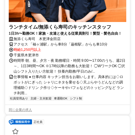
ランチタイム/無添くら寿司のキッチンスタッフ
1日3h〜勤務OK！家族・友達と使える従業員割引！髪型・髪色自由！
無添くら寿司 木更津金田店
アクセス 「袖ヶ浦駅」から車8分「巌根駅」からも車10分
時給1,250円以上
千葉県木更津市
時間帯 朝、昼、夕方・夜 勤務曜日・時間 9:00〜17:00のうち、週2日
～、1日3時間〜OK ※17時以降の勤務も大歓迎！ ◯WワークOK ◯沢
山シフト入りたい方歓迎！ 扶養内勤務/平日のみ/...
仕事情報 ● 仕事内容 キッチン担当をお願いします。具体的には◇ロ
ボットがにぎった シャリにネタを乗せる◇天ぷらやうどんなどの調
理補助◇ドリン ク作り◇ケーキやパフェなどのトッピングなど ラン
チ利用...
社員登用あり
主婦・主夫歓迎
車通勤OK
シフト制
同じ企業の求人
正社員