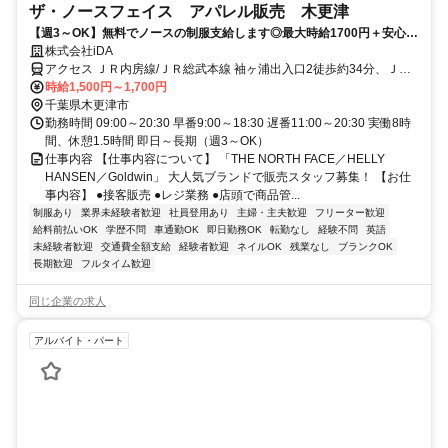
ザ・ノースフェイス アパレル販売 木更津
【週3～OK】無料でノースの制服支給します◎最大時給1700円＋安心の
前払いOK
株式会社iDA
アクセス ＪＲ内房線/ＪＲ総武本線 袖ヶ浦出入口2徒歩約34分、ＪＲ
内房線/ＪＲ総武本線 巌根東口徒歩約41分、ＪＲ久留里線 祇園（千葉
時給1,500円～1,700円
県）徒歩約77分 JR線 木更津駅、袖ケ浦駅よりバス15分
千葉県木更津市
勤務時間 09:00～20:30 早番9:00～18:30 遅番11:00～20:30 実働8時
間、休憩1.5時間 即日～長期（週3～OK）
仕事内容 【仕事内容について】 「THE NORTH FACE／HELLY
HANSEN／Goldwin」 大人気ブランドで販売スタッフ募集！ 【お仕
事内容】 ●接客販売 ●レジ業務 ●店頭で商品管...
制服あり
業界未経験者歓迎
社員登用あり
主婦・主夫歓迎
フリーター歓迎
給料前払いOK
学歴不問
車通勤OK
即日勤務OK
転勤なし
経験不問
英語
未経験者歓迎
交通費全額支給
経験者歓迎
ネイルOK
残業なし
ブランクOK
長期歓迎
フルタイム歓迎
同じ企業の求人
アルバイト・パート