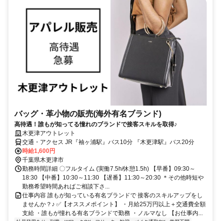
バッグ・革小物の販売(海外有名ブランド)
高待遇！誰もが知ってる憧れのブランドで接客スキルを取得♪
木更津アウトレット
交通・アクセス JR『袖ヶ浦駅』バス10分 『木更津駅』バス20分
時給1,600円
千葉県木更津市
勤務時間詳細 〇フルタイム (実働7.5h/休憩1.5h) 【早番】09:30～
18:30 【中番】10:30～11:30 【遅番】11:30～20:30 ＊その他時短や
勤務希望時間あればご相談下さ...
仕事内容 誰もが知っている有名ブランドで 接客のスキルアップをし
ませんか？♪ ✅【オススメポイント】 ・月給25万円以上＋交通費全額
支給 ・誰もが憧れる有名ブランドで勤務 ・ノルマなし 【お仕事内...