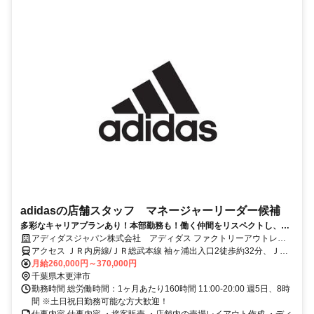
adidasの店舗スタッフ マネージャーリーダー候補
多彩なキャリアプランあり！本部勤務も！働く仲間をリスペクトし、チ
ームワークを大切にできる方大歓迎！
アディダスジャパン株式会社 アディダス ファクトリーアウトレッ
ト 木更津
アクセス ＪＲ内房線/ＪＲ総武本線 袖ヶ浦出入口2徒歩約32分、ＪＲ
内房線/ＪＲ総武本線 巌根東口徒歩約40分、ＪＲ久留里線 祇園（千葉
月給260,000円～370,000円
県）徒歩約75分 JR袖ヶ浦駅からバス10分
千葉県木更津市
勤務時間 総労働時間：1ヶ月あたり160時間 11:00-20:00 週5日、8時
間 ※土日祝日勤務可能な方大歓迎！
仕事内容 仕事内容 ・接客販売 ・店舗内の売場レイアウト作成 ・ディ