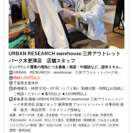
URBAN RESEARCH warehouse 三井アウトレット
パーク木更津店 店舗スタッフ
インバウンド需要の増加につき募集！英語・中国語など、語学スキルを
活かして活躍しませんか？
URBAN RESEARCH warehouse 三井アウトレットパーク木更
津店
時給1,250円以上
千葉県木更津市
勤務曜日・時間 9:30～20:30（シフト制） 勤務日数・時間はお気軽に
ご相談ください♪ ★週3日以上 ★1日4時間以上
募集要項 職種 URBAN RESEARCH warehouse 三井アウトレットパ
ーク木更津店 店舗スタッフ 雇用形態 アルバイト / パート 仕事内容 接
客・販売・商品管理・スタイリング投稿な...
副業・WワークOK
主婦・主夫歓迎
フリーター歓迎
シフト自由
学歴不問
平日のみOK
ネイルOK
月1シフト提出
交通費支給
長期歓迎
フルタイム歓迎
バイトデビュー歓迎
週2・3日からOK
シフト制
社割あり
ピアスOK
ひげOK
髪型・髪色自由