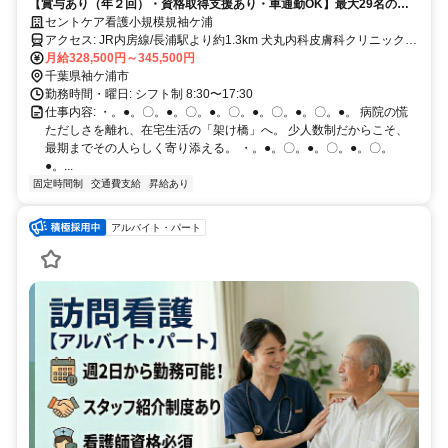
【賞与あり（年２回）・資格取得支援あり・車通勤OK】最大29名の小
規模ケアで寄り添う看護を❗️⭐️
セントケア看護小規模規袖ケ浦
アクセス: JR内房線/長浦駅より約1.3km 犬丸内科皮膚科クリニックよ
月給328,500円～345,500円
り140m ＜マイカー通勤可/駐車場完備＞
千葉県袖ケ浦市
勤務時間・曜日: シフト制 8:30〜17:30
仕事内容: ・。●。〇。●。〇。●。〇。●。〇。●。〇。●。 病院の慌
ただしさを離れ、在宅生活の「架け橋」へ。 少人数制だからこそ、
最期までその人らしく寄り添える。 ・。●。〇。●。〇。●。〇。
●。...
固定時間制
交通費支給
昇給あり
アルバイト・パート