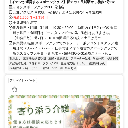
【イオンが運営するスポーツクラブ】駅チカ！長浦駅から徒歩2分♪未経
験歓迎！週2日～＆1日2h～OK！
イオンスポーツクラブ3FIT長浦店
交通アクセス 内房線「長浦駅」より徒歩約2分 ★車通勤可
時給1,300円～1,350円
千葉県袖ケ浦市
勤務曜日・時間 【時間】 10:30～20:00 ※時間内で1日2h～OK ※毎
週水曜日・金曜日はノースタッフデーの為、勤務はありません。
【勤務日数】 週2日～OK ※時間曜日応相談 ※土日は月の...
募集要項 職種 スポーツクラブでのトレーナー兼フロントスタッフ 雇
用形態 アルバイト / パート 仕事内容 イオン運営のスポーツクラブで
新規スタッフ大募集 ＼新規求人×短時間OK×未経験スタート歓...
制服あり
業界未経験者歓迎
主婦・主夫歓迎
フリーター歓迎
学歴不問
経験不問
未経験者歓迎
研修あり
ブランクOK
交通費支給
レジャー施設割引あり
長期歓迎
バイトデビュー歓迎
シフト制
昇給あり
アルバイト・パート