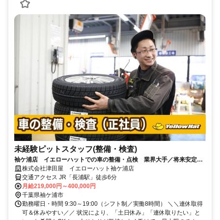
未経験ピットスタッフ(整備・検査)
袖ケ浦店 イエローハットでの車の整備・点検 業界大手／将来安定／
未経験から資格取得など働く環境◎
株式会社津田屋 イエローハット袖ケ浦店
交通アクセス JR「長浦駅」徒歩6分
月給219,000円～400,000円
千葉県袖ケ浦市
勤務曜日・時間 9:30～19:00（シフト制／実働8時間） ＼＼連休取得
可＆休みやすい／／ 状況により、「土日休み」「連休取りたい」と