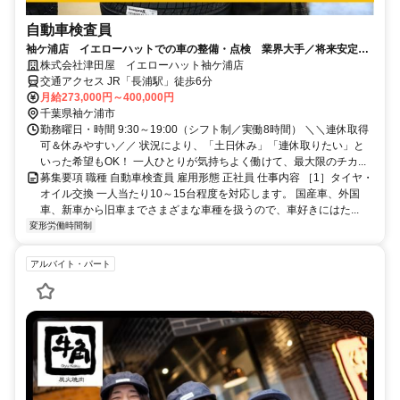
自動車検査員
袖ケ浦店 イエローハットでの車の整備・点検 業界大手／将来安定／
未経験から資格取得など働く環境◎
株式会社津田屋 イエローハット袖ケ浦店
交通アクセス JR「長浦駅」徒歩6分
月給273,000円～400,000円
千葉県袖ケ浦市
勤務曜日・時間 9:30～19:00（シフト制／実働8時間） ＼＼連休取得
可＆休みやすい／／ 状況により、「土日休み」「連休取りたい」と
いった希望もOK！ 一人ひとりが気持ちよく働けて、最大限のチカ...
募集要項 職種 自動車検査員 雇用形態 正社員 仕事内容 ［1］タイヤ・
オイル交換 一人当たり10～15台程度を対応します。 国産車、外国
車、新車から旧車までさまざまな車種を扱うので、車好きにはた...
変形労働時間制
アルバイト・パート