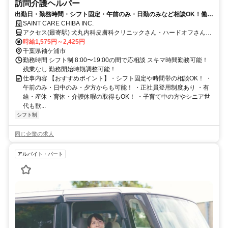
訪問介護ヘルパー
出勤日・勤務時間・シフト固定・午前のみ・日勤のみなど相談OK！働き
方に柔軟な職場です！
SAINT CARE CHIBA INC.
アクセス(最寄駅) 犬丸内科皮膚科クリニックさん・ハードオフさん通
り 長浦駅より約900ｍ 《自動車通勤可/駐車場完備》 ＜受付窓口＞セ
時給1,575円～2,425円
ントケア千葉株式会社 千葉県千葉市中央区新町1-17 JPR千葉ビル
千葉県袖ケ浦市
12F
勤務時間 シフト制 8:00〜19:00の間で応相談 スキマ時間勤務可能！
残業なし 勤務開始時期調整可能！
仕事内容 【おすすめポイント】・シフト固定や時間帯の相談OK！ ・
午前のみ・日中のみ・夕方からも可能！ ・正社員登用制度あり ・有
給・産休・育休・介護休暇の取得もOK！ ・子育て中の方やシニア世
代も歓...
シフト制
同じ企業の求人
アルバイト・パート