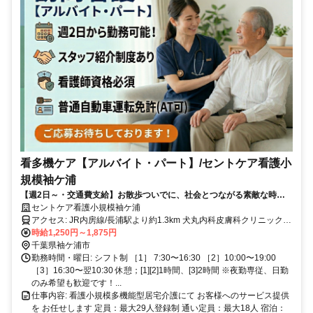
看多機ケア【アルバイト・パート】/セントケア看護小
規模袖ケ浦
【週2日～・交通費支給】お散歩ついでに、社会とつながる素敵な時間
を⭐️♪
セントケア看護小規模袖ケ浦
アクセス: JR内房線/長浦駅より約1.3km 犬丸内科皮膚科クリニックよ
時給1,250円～1,875円
り140m ＜マイカー通勤可/駐車場完備＞
千葉県袖ケ浦市
勤務時間・曜日: シフト制 ［1］ 7:30〜16:30 ［2］10:00〜19:00
［3］16:30〜翌10:30 休憩；[1][2]1時間、[3]2時間 ※夜勤専従、日勤
のみ希望も歓迎です！...
仕事内容: 看護小規模多機能型居宅介護にて お客様へのサービス提供
を お任せします 定員：最大29人登録制 通い定員：最大18人 宿泊：