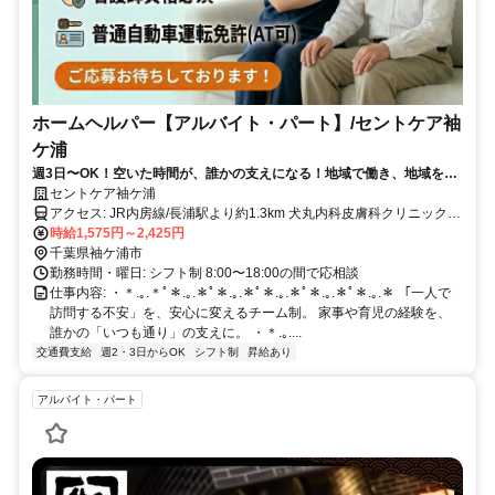
ホームヘルパー【アルバイト・パート】/セントケア袖
ケ浦
週3日〜OK！空いた時間が、誰かの支えになる！地域で働き、地域を支
える。あなたの街の介護スタッフ募集
セントケア袖ケ浦
アクセス: JR内房線/長浦駅より約1.3km 犬丸内科皮膚科クリニックよ
時給1,575円～2,425円
り140m ＜マイカー通勤可/駐車場完備＞
千葉県袖ケ浦市
勤務時間・曜日: シフト制 8:00〜18:00の間で応相談
仕事内容: ・＊.｡.＊ﾟ＊.｡.＊ﾟ＊.｡.＊ﾟ＊.｡.＊ﾟ＊.｡.＊ﾟ＊.｡.＊ 「一人で
訪問する不安」を、安心に変えるチーム制。 家事や育児の経験を、
誰かの「いつも通り」の支えに。 ・＊.｡....
交通費支給
週2・3日からOK
シフト制
昇給あり
アルバイト・パート