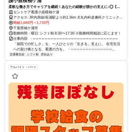
護小規模袖ケ浦
柔軟な働き方でキャリアを継続！あなたの経験が誰かの支えに♪⭕️【研
修あり・交通費支給】
セントケア看護小規模袖ケ浦
アクセス: JR内房線/長浦駅より約1.3km 犬丸内科皮膚科クリニックよ
時給1,680円～1,730円
り140m ＜マイカー通勤可/駐車場完備＞
千葉県袖ケ浦市
勤務時間・曜日: シフト制 8:30〜17:30 ※勤務時間相談に応じます！
仕事内容: ・∽∽∽∽∽∽∽∽∽∽∽∽∽∽∽∽∽∽∽∽∽∽∽∽∽∽∽∽∽
「病院での忙しさ」を、一人ひとりの「生きる」支えに。 在宅生活
への架け橋となる、看護の力を。 ・∽∽∽∽∽∽∽∽∽∽∽∽∽∽...
交通費支給
シフト制
昇給あり
アルバイト・パート