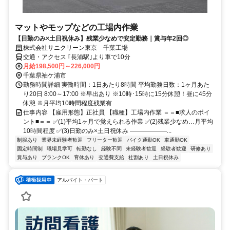
マットやモップなどの工場内作業
【日勤のみ×土日祝休み】残業少なめで安定勤務｜賞与年2回◎
株式会社サニクリーン東京 千葉工場
交通・アクセス ｢長浦駅｣より車で10分
月給198,500円～226,000円
千葉県袖ケ浦市
勤務時間詳細 実働時間：1日あたり8時間 平均勤務日数：1ヶ月あた
り20日 8:00～17:00 ※早出あり ※10時･15時に15分休憩！昼に45分
休憩 ※月平均10時間程度残業有
仕事内容 【雇用形態】正社員 【職種】工場内作業 ＝＝■求人のポイ
ント■＝＝ ✅(1)平均1ヶ月で覚えられる作業 ✅(2)残業少なめ…月平均
10時間程度 ✅(3)日勤のみ×土日祝休み ――――――...
制服あり
業界未経験者歓迎
フリーター歓迎
バイク通勤OK
車通勤OK
固定時間制
職場見学可
転勤なし
経験不問
未経験者歓迎
経験者歓迎
研修あり
賞与あり
ブランクOK
育休あり
交通費支給
社割あり
土日祝休み
アルバイト・パート