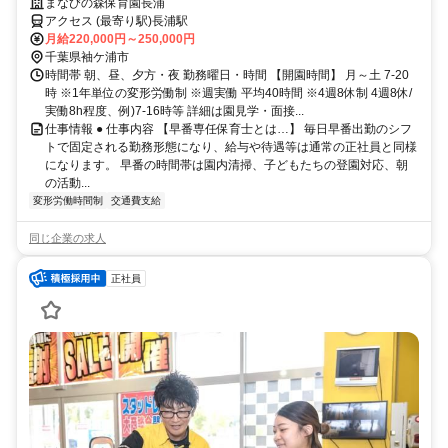
けど正社員で働きたい方！
まなびの森保育園長浦
アクセス (最寄り駅)長浦駅
月給220,000円～250,000円
千葉県袖ケ浦市
時間帯 朝、昼、夕方・夜 勤務曜日・時間 【開園時間】 月～土 7-20
時 ※1年単位の変形労働制 ※週実働 平均40時間 ※4週8休制 4週8休/
実働8h程度、例)7-16時等 詳細は園見学・面接...
仕事情報 ● 仕事内容 【早番専任保育士とは…】 毎日早番出勤のシフ
トで固定される勤務形態になり、給与や待遇等は通常の正社員と同様
になります。 早番の時間帯は園内清掃、子どもたちの登園対応、朝
の活動...
変形労働時間制
交通費支給
同じ企業の求人
正社員