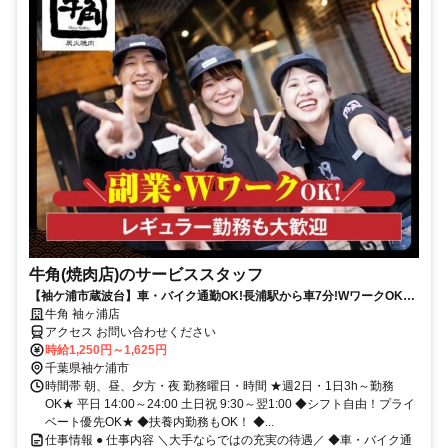
牛角(焼肉店)のサービススタッフ
【袖ケ浦市蔵波台】車・バイク通勤OK!長浦駅から車7分!WワークOK★
お試し 勤務も大歓迎♪
牛角 袖ヶ浦店
アクセス お問い合わせください
時給1,250円～1,625円
千葉県袖ケ浦市
時間帯 朝、昼、夕方・夜 勤務曜日・時間 ★週2日・1日3h～勤務
OK★ 平日 14:00～24:00 土日祝 9:30～翌1:00 ◆シフト自由！プライ
ベート優先OK★ ◆扶養内勤務もOK！ ◆...
仕事情報 ● 仕事内容 ＼大手ならではの充実の待遇／ ◆車・バイク通