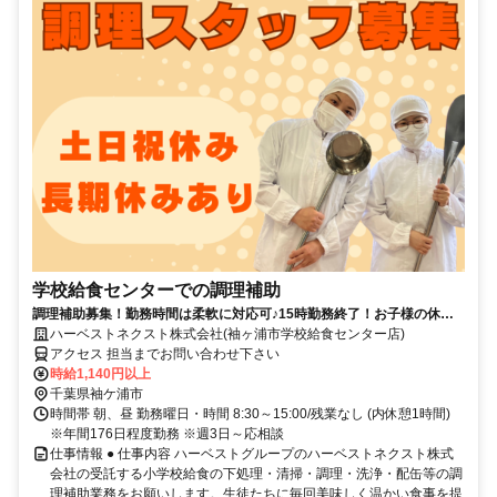
学校給食センターでの調理補助
調理補助募集！勤務時間は柔軟に対応可♪15時勤務終了！お子様の休み
に合わせやすい！
ハーベストネクスト株式会社(袖ヶ浦市学校給食センター店)
アクセス 担当までお問い合わせ下さい
時給1,140円以上
千葉県袖ケ浦市
時間帯 朝、昼 勤務曜日・時間 8:30～15:00/残業なし (内休憩1時間)
※年間176日程度勤務 ※週3日～応相談
仕事情報 ● 仕事内容 ハーベストグループのハーベストネクスト株式
会社の受託する小学校給食の下処理・清掃・調理・洗浄・配缶等の調
理補助業務をお願いします。生徒たちに毎回美味しく温かい食事を提