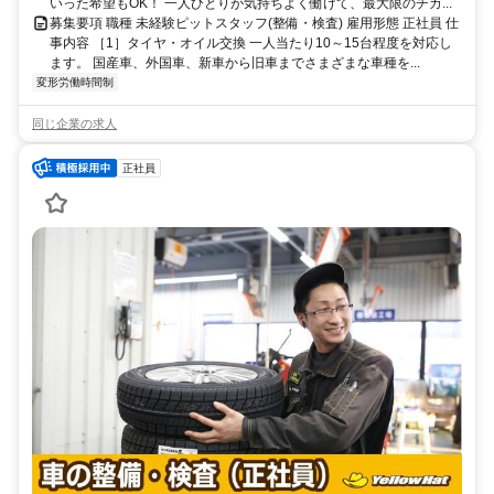
いった希望もOK！ 一人ひとりが気持ちよく働けて、最大限のチカ...
募集要項 職種 未経験ピットスタッフ(整備・検査) 雇用形態 正社員 仕
事内容 ［1］タイヤ・オイル交換 一人当たり10～15台程度を対応し
ます。 国産車、外国車、新車から旧車までさまざまな車種を...
変形労働時間制
同じ企業の求人
正社員