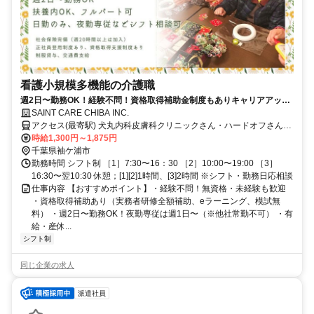
看護小規模多機能の介護職
週2日〜勤務OK！経験不問！資格取得補助金制度もありキャリアアップ
も目指せます！有給・産休・育休・介護休暇も取得可能！
SAINT CARE CHIBA INC.
アクセス(最寄駅) 犬丸内科皮膚科クリニックさん・ハードオフさん通
り 長浦駅より約900ｍ 《自動車通勤可/駐車場完備》 ＜受付窓口＞セ
時給1,300円～1,875円
ントケア千葉株式会社 千葉県千葉市中央区新町1-17 JPR千葉ビル
千葉県袖ケ浦市
12F
勤務時間 シフト制 ［1］7:30〜16：30 ［2］10:00〜19:00 ［3］
16:30〜翌10:30 休憩；[1][2]1時間、[3]2時間 ※シフト・勤務日応相談
仕事内容 【おすすめポイント】・経験不問！無資格・未経験も歓迎
・資格取得補助あり（実務者研修全額補助、eラーニング、模試無
料） ・週2日〜勤務OK！夜勤専従は週1日〜（※他社常勤不可） ・有
給・産休...
シフト制
同じ企業の求人
派遣社員