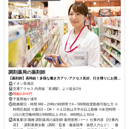
調剤薬局の薬剤師
【薬剤師】高時給！多様な働き方アリ♪アクセス良好、行き帰りにお買い
物OK！イオン薬局で働きませんか？
イオン長浦店
交通アクセス 内房線「長浦駅」より徒歩2分
時給2,800円
千葉県袖ケ浦市
勤務曜日・時間 9時～20時の時間帯で4～5時間程度勤務可能な方 ※
時間応相談 ※週3日～OK！ ※土日祝は月半分以上勤務 ※休憩時間 ・
1日の実労働時間が6時間以上:45分、8時間以上:60分 ...
募集要項 職種 調剤薬局の薬剤師 雇用形態 パート 仕事内容 【仕事内
容】 ・調剤業務全般（調剤・監査・服薬指導・薬歴入力など） ・服