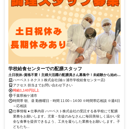
学校給食センターでの配膳スタッフ
土日祝休♪資格不要！主婦大活躍の配膳員さん募集中！未経験から始めら
れます！
ハーベストネクスト株式会社(袖ヶ浦市学校給食センター店)
アクセス 担当までお問い合わせ下さい
時給1,140円以上
千葉県袖ケ浦市
時間帯 朝、昼 勤務曜日・時間 11:00～14:00 ※時間帯応相談 ※週4日
～応相談
仕事情報 ● 仕事内容 ハーベスト株式会社の受託する各学校にて配膳
業務をお願いします。児童・生徒のみなさんに毎回美味しく温かい安
全な食事を提供できるよう、工夫を凝らした業務をお願いします。子
どもたち...