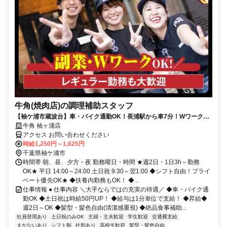
牛角(焼肉店)の調理補助スタッフ
【袖ケ浦市蔵波台】車・バイク通勤OK！長浦駅から車7分！Wワーク
OK★お試し勤務も大歓迎♪
牛角 袖ヶ浦店
アクセス お問い合わせください
時給1,250円～1,625円
千葉県袖ケ浦市
時間帯 朝、昼、夕方・夜 勤務曜日・時間 ★週2日・1日3h～勤務
OK★ 平日 14:00～24:00 土日祝 9:30～翌1:00 ◆シフト自由！プライ
ベート優先OK★ ◆扶養内勤務もOK！ ◆...
仕事情報 ● 仕事内容 ＼大手ならではの充実の待遇／ ◆車・バイク通
勤OK ◆土日祝は時給50円UP！ ◆給与は1分単位で支給！ ◆昇給◆
週2日～OK ◆髪型・髪色自由(清潔感重視) ◆絶品食事補助...
社員登用あり
土日祝のみOK
主婦・主夫歓迎
学生歓迎
交通費支給
まかないあり
シフト制
社割あり
高校生歓迎
髪型・髪色自由