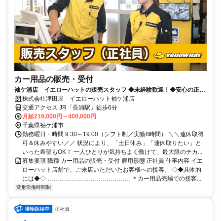
カー用品の販売・受付
袖ケ浦店 イエローハットの販売スタッフ ◆未経験歓迎！◆安心の正社
員！ ◆車好きにピッタリな仕事
株式会社津田屋 イエローハット袖ケ浦店
交通アクセス JR「長浦駅」徒歩6分
月給219,000円～400,000円
千葉県袖ケ浦市
勤務曜日・時間 9:30～19:00（シフト制／実働8時間） ＼＼連休取得
可＆休みやすい／／ 状況により、「土日休み」「連休取りたい」と
いった希望もOK！ 一人ひとりが気持ちよく働けて、最大限のチカ...
募集要項 職種 カー用品の販売・受付 雇用形態 正社員 仕事内容 イエ
ローハット店舗で、ご来店いただいたお客様への接客。 ◇◆具体的
には◆◇ …………………………………… ＊カー用品売場での接客...
変形労働時間制
正社員