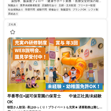
薬指導、服薬後フォロー ・健康サポート業務 ・医療安全対策の取...
制服あり
業界未経験者歓迎
店舗割引あり
主婦・主夫歓迎
フリーター歓迎
社会保険あり
学歴不問
経験不問
研修あり
制服貸与
ブランクOK
シフト制
昇給あり
正社員
早番専任×認可保育園の保育士 中途正社員/未経験
OK
朝型さん歓迎♪ 夜はゆっくり！プライベートも充実★ 遅番勤務は難しい