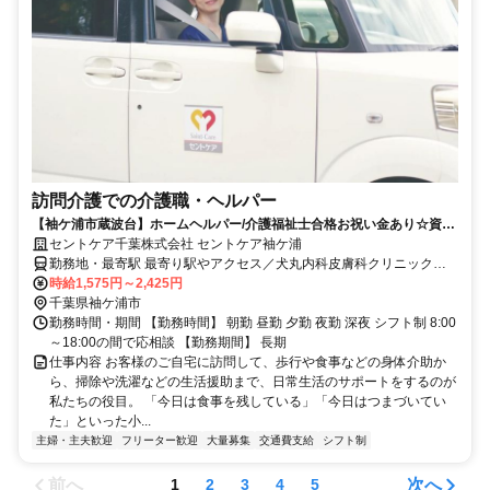
訪問介護での介護職・ヘルパー
【袖ケ浦市蔵波台】ホームヘルパー/介護福祉士合格お祝い金あり☆資格
取得をサポートします！
セントケア千葉株式会社 セントケア袖ケ浦
勤務地・最寄駅 最寄り駅やアクセス／犬丸内科皮膚科クリニックさ
ん・ハードオフさん通り 長浦駅より約900 o ＜マイカー通勤可/駐車
時給1,575円～2,425円
場完備＞
千葉県袖ケ浦市
勤務時間・期間 【勤務時間】 朝勤 昼勤 夕勤 夜勤 深夜 シフト制 8:00
～18:00の間で応相談 【勤務期間】 長期
仕事内容 お客様のご自宅に訪問して、歩行や食事などの身体介助か
ら、掃除や洗濯などの生活援助まで、日常生活のサポートをするのが
私たちの役目。 「今日は食事を残している」「今日はつまづいてい
た」といった小...
主婦・主夫歓迎
フリーター歓迎
大量募集
交通費支給
シフト制
前へ
次へ
1
2
3
4
5