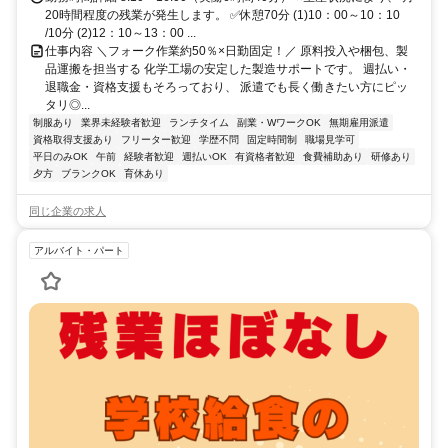
20時間程度の残業が発生します。 ✅休憩70分 (1)10：00～10：10
/10分 (2)12：10～13：00 ...
仕事内容 ＼フォーク作業約50％×日勤固定！／ 原料投入や梱包、製
品運搬を担当する 化学工場の安定した製造サポートです。 週払い・
退職金・資格支援もそろっており、 派遣でも長く働きたい方にピッ
タリ◎...
制服あり
業界未経験者歓迎
ランチタイム
副業・WワークOK
無期雇用派遣
資格取得支援あり
フリーター歓迎
学歴不問
固定時間制
職場見学可
平日のみOK
午前
経験者歓迎
週払いOK
有資格者歓迎
食費補助あり
研修あり
夕方
ブランクOK
育休あり
同じ企業の求人
アルバイト・パート