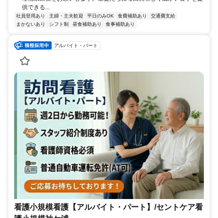
供できる...
社員登用あり
主婦・主夫歓迎
平日のみOK
食費補助あり
交通費支給
まかないあり
シフト制
昼食補助あり
食事補助あり
アルバイト・パート
看護小規模看護【アルバイト・パート】/セントケア看