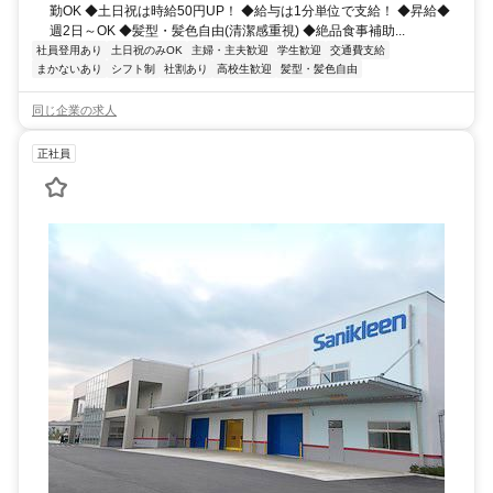
勤OK ◆土日祝は時給50円UP！ ◆給与は1分単位で支給！ ◆昇給◆
週2日～OK ◆髪型・髪色自由(清潔感重視) ◆絶品食事補助...
社員登用あり
土日祝のみOK
主婦・主夫歓迎
学生歓迎
交通費支給
まかないあり
シフト制
社割あり
高校生歓迎
髪型・髪色自由
同じ企業の求人
正社員