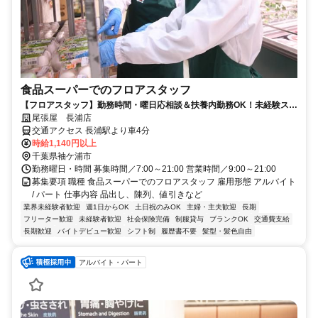
食品スーパーでのフロアスタッフ
【フロアスタッフ】勤務時間・曜日応相談＆扶養内勤務OK！未経験スタ
ート大歓迎♪
尾張屋 長浦店
交通アクセス 長浦駅より車4分
時給1,140円以上
千葉県袖ケ浦市
勤務曜日・時間 募集時間／7:00～21:00 営業時間／9:00～21:00
募集要項 職種 食品スーパーでのフロアスタッフ 雇用形態 アルバイト
/ パート 仕事内容 品出し、陳列、値引きなど
業界未経験者歓迎
週1日からOK
土日祝のみOK
主婦・主夫歓迎
長期
フリーター歓迎
未経験者歓迎
社会保険完備
制服貸与
ブランクOK
交通費支給
長期歓迎
バイトデビュー歓迎
シフト制
履歴書不要
髪型・髪色自由
アルバイト・パート