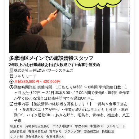
多摩地区メインでの施設清掃スタッフ
2年以上のお仕事経験あれば大歓迎です✨食事手当支給
株式会社三井E&Sパワーシステムズ
フルリモート
月給280,000円～420,000円
勤務時間詳細 実働時間：1日あたり6時間 〜 8時間 平均勤務日数：1
ヶ月あたり22日 〜 24日 基本8:00～17:00の間で実働6～8時間 ※作業
が早く終わる場合は勤務時間内でも退勤OK ※...
仕事内容 【施設清掃の経験者を募集します！】 ・賞与＆食事手当あ
り ・多摩地区エリアが中心 ・作業が終われば早上がりも可能 ・車通
勤OK、バイク通勤OK ・あきる野市、昭島市、青梅市、福生市、八王
子市...
制服あり
資格取得支援あり
バイク通勤OK
学歴不問
車通勤OK
フルリモート
経験者歓迎
有資格者歓迎
賞与あり
ブランクOK
交通費支給
長期歓迎
シフト制
昼食補助あり
食事補助あり