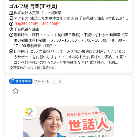
ゴルフ場 営業(正社員)
株式会社木更津ゴルフ倶楽部
アクセス: 株式会社木更津ゴルフ倶楽部 千葉県袖ケ浦市下宮田216 *
JR内房線「木更津駅」より車で約１５分 * 館山道「木更津北IC」より
月給250,000円～300,000円
千葉県袖ケ浦市
車で約５分 車、バイク通勤OK(駐車場完備)
勤務時間・曜日： * シフト制(週5日勤務) * 下記いずれかの時間帯で実
働8時間(休憩1時間) ー6：00～15：00 ー7：00～16：00 ー8：00～
17：00 勤務時間・曜日: *...
仕事内容: ゴルフ場の顔として、お客様が快適にご利用いただけるよ
うサポートをお願いします！ * ご来場されたお客様のご案内、対応 *
コンペ幹事様との打ち合わせ(事前確認など) * 電話対応、予約...
交通費支給
シフト制
昇給あり
アルバイト・パート