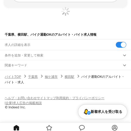
千葉県、横田駅、バイク通勤OKのアルバイト・バイト求人情報
求人の詳細を表示
条件を追加・変更して検索
市区町村を追加・変更
関連キーワード
完全在宅ワーク 全国
シール貼り 在宅
現在地周辺
ガチャガチャ
犬カフェ
千葉県
駅を追加・変更
バイトTOP
千葉県
袖ケ浦市
横田駅
バイク通勤OKのアルバイト・
千葉県
すべて
バイト・求人
千葉市
すべて
職種を追加・変更
JR武蔵野線
中央区
花見川区
稲毛区
若葉区
緑区
美浜区
南流山駅
新松戸駅
新八柱駅
東松戸駅
市川大野駅
船橋法典駅
西船橋駅
飲食・フードサービス
銚子市
市川市
船橋市
館山市
木更津市
松戸市
野田市
茂原市
成田市
佐倉市
東金市
特徴を追加・変更
飲食・フードサービス
すべて
ヘルプ・お問い合わせ
サイトマップ
利用規約・プライバシーポリシー
JR中央・総武線
旭市
習志野市
柏市
勝浦市
市原市
流山市
八千代市
我孫子市
鴨川市
鎌ケ谷市
ホールスタッフ
キッチンスタッフ
皿洗い・洗い場
精肉・鮮魚加工
給食調理
人気
[企業]求人広告の掲載相談
市川駅
本八幡駅
下総中山駅
西船橋駅
船橋駅
東船橋駅
津田沼駅
幕張本郷駅
幕張駅
君津市
富津市
浦安市
四街道市
袖ケ浦市
八街市
印西市
白井市
富里市
南房総市
雇用形態を追加・変更
パン屋（ベーカリー）
フードカウンター販売員
バー（BAR）・バーテンダー
日払いOK
高校生歓迎
学生歓迎
深夜の仕事
髪型・髪色自由
ひげOK
ネイルOK
新検見川駅
稲毛駅
西千葉駅
千葉駅
匝瑳市
香取市
山武市
いすみ市
大網白里市
印旛郡
香取郡
山武郡
長生郡
夷隅郡
新着求人を受け取る
飲食店補助（開店・閉店準備）
飲食店（店長・マネージャー）
ピアスOK
アルバイト・パート
履歴書不要
オープニングスタッフ
留学生・外国人活躍中
安房郡
都道府県を変更
営業・販売
JR総武本線
勤務期間
正社員
市川駅
船橋駅
津田沼駅
稲毛駅
千葉駅
東千葉駅
都賀駅
四街道駅
物井駅
佐倉駅
営業・販売
すべて
短期
契約社員
単発・1日OK
長期
期間限定（春夏冬休み等）
南酒々井駅
榎戸駅
八街駅
日向駅
成東駅
松尾駅
横芝駅
飯倉駅
八日市場駅
干潟駅
旭駅
営業
テレフォンアポインター（テレアポ）
ルートセールス
コンビニ
シフト
派遣社員
飯岡駅
倉橋駅
猿田駅
松岸駅
銚子駅
フードカウンター販売員
アパレル
家電量販店・携帯販売（携帯ショップ）