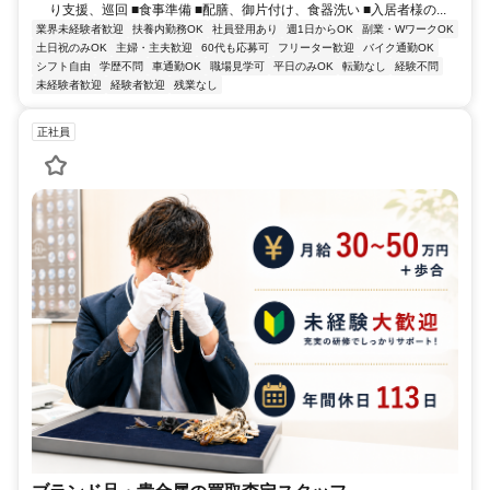
り支援、巡回 ■食事準備 ■配膳、御片付け、食器洗い ■入居者様の...
業界未経験者歓迎
扶養内勤務OK
社員登用あり
週1日からOK
副業・WワークOK
土日祝のみOK
主婦・主夫歓迎
60代も応募可
フリーター歓迎
バイク通勤OK
シフト自由
学歴不問
車通勤OK
職場見学可
平日のみOK
転勤なし
経験不問
未経験者歓迎
経験者歓迎
残業なし
正社員