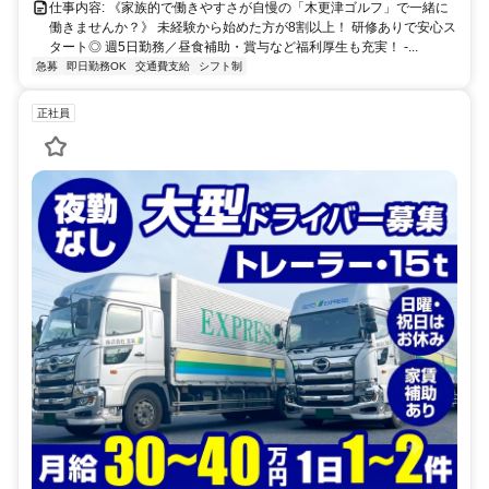
仕事内容: 《家族的で働きやすさが自慢の「木更津ゴルフ」で一緒に
働きませんか？》 未経験から始めた方が8割以上！ 研修ありで安心ス
タート◎ 週5日勤務／昼食補助・賞与など福利厚生も充実！ -...
急募
即日勤務OK
交通費支給
シフト制
正社員