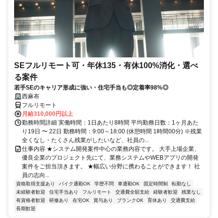
SEフルリモート可・年休135・有休100%消化・選べ
る案件
若手SEのキャリア形成に強い・住宅手当も◎定着率98%◎
西麻布
フルリモート
月給310,000円以上
勤務時間詳細 実働時間：1日あたり8時間 平均勤務日数：1ヶ月あた
り19日 〜 22日 勤務時間：9:00～18:00 (休憩時間 1時間00分) ※残業
全くなし・たくさん残業がしたいなど、社員の...
仕事内容 ★システム開発案件中心の業務内容です。 大手上場企業、
優良企業のプロジェクト先にて、業務システムやWEBアプリの開発
案件をご担当頂きます。 ★幅広い分野に携わることができます！ 社
員の志向...
資格取得支援あり
バイク通勤OK
学歴不問
車通勤OK
固定時間制
転勤なし
未経験者歓迎
住宅手当あり
フルリモート
交通費全額支給
経験者歓迎
残業なし
有資格者歓迎
研修あり
在宅OK
賞与あり
ブランクOK
育休あり
交通費支給
長期歓迎