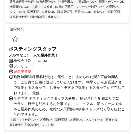
業界未経験者歓迎
扶養内勤務OK
社員登用あり
週1日からOK
副業・WワークOK
土日祝のみOK
主婦・主夫歓迎
60代も応募可
フリーター歓迎
バイク通勤OK
シフト自由
学歴不問
車通勤OK
職場見学可
平日のみOK
転勤なし
経験不問
未経験者歓迎
経験者歓迎
残業なし
業務委託
ポスティングスタッフ
ノルマなし✨一人で屋外作業！
株式会社One arrow
フルリモート
完全歩合制
勤務時間詳細 勤務時間は、案件ごとに決められた配布可能時間内
で、ご自身で自由に設定していただけます。 朝早くからお昼過ぎま
で稼働するスタッフ、お昼から夕方まで稼働するスタッフが混在して
おります。 最低...
仕事内容 ポスティングスタッフ大募集。 指定された配布エリアに、
チラシ・冊子を配布するお仕事です。 マニュアルに沿って一人で進
める屋外作業のため、複雑な人間関係や接客ストレスなく取り組むこ
とができます...
主婦・主夫歓迎
バイク通勤OK
学歴不問
車通勤OK
フルリモート
研修あり
長期歓迎
完全歩合制
シフト制