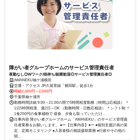
障がい者グループホームのサービス管理責任者
夜勤なし◎Wワーク/掛持ち/副業歓迎◎サービス管理責任者◎
AMANEKU袖ケ浦横田
交通・アクセス JR久留里線「横田駅」徒歩1分
時給2,400円～2,500円
千葉県袖ケ浦市
勤務時間詳細 9:00～21:00の間で5時間程度勤務（時間は応相談） ＊
1日5時間程度、週2日～OK （勤務時間・日数応相談） ＊シフト制 ＊
1食250円の食事補助で 昼食、夕食も取っていただけ...
仕事内容 障がい者グループホーム「AMANEKU」のサービス管理責
任者業務をお願いします。 ●ー【仕事内容】●ー ●個別支援計画の策
定、定期モニタリング ●入居者様の相談援助業務 ●行政やその他の
関...