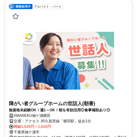
アルバイト・パート
障がい者グループホームの世話人(朝番)
無資格未経験OK！週1～OK！朝を有効活用◎食事補助あり◎
AMANEKU袖ケ浦横田
交通・アクセス JR久留里線「横田駅」徒歩1分
時給1,520円～1,620円
千葉県袖ケ浦市