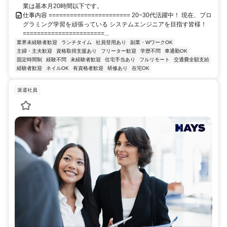
業は基本月20時間以下です。
仕事内容 ======================= 20−30代活躍中！ 現在、プロ
グラミング学習を頑張っている システムエンジニアを目指す皆様！
=======================...
業界未経験者歓迎
ランチタイム
社員登用あり
副業・WワークOK
主婦・主夫歓迎
資格取得支援あり
フリーター歓迎
学歴不問
車通勤OK
固定時間制
経験不問
未経験者歓迎
住宅手当あり
フルリモート
交通費全額支給
経験者歓迎
ネイルOK
有資格者歓迎
研修あり
在宅OK
派遣社員