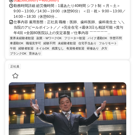
月給300,000円～400,000円
勤務時間詳細 総労働時間：1週あたり40時間 シフト制 ＜月～土＞
9:00～13:00／14:30～19:00（休憩90分） ＜日・祝＞ 9:00～13:00／
14:00～18:30（休憩60分...
仕事内容 雇用形態：正社員 職種：医師、歯科医師、歯科衛生士 ＼＼
当院のアピールポイント／／ ⭐完全在宅 ⭐週休3日も相談可能 ⭐賞与
年4回 ⭐全国80医院以上の安定基盤 ✅仕事内容 ￣￣￣￣￣...
業界未経験者歓迎
副業・WワークOK
フリーター歓迎
バイク通勤OK
学歴不問
車通勤OK
職場見学可
経験不問
未経験者歓迎
住宅手当あり
フルリモート
午前
経験者歓迎
ネイルOK
残業なし
有資格者歓迎
研修あり
夕方
ブランクOK
育休あり
正社員