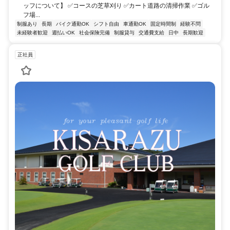
ッフについて】 ✅コースの芝草刈り ✅カート道路の清掃作業 ✅ゴル
フ場...
制服あり
長期
バイク通勤OK
シフト自由
車通勤OK
固定時間制
経験不問
未経験者歓迎
週払いOK
社会保険完備
制服貸与
交通費支給
日中
長期歓迎
正社員