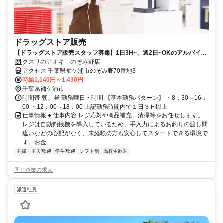
ドラッグストア販売
【ドラッグストア販売スタッフ募集】1日3H~、週2日~OKのアルバイ
ト 主婦(夫)歓迎‼
クスリのアオキ のぞみ野店
アクセス 千葉県袖ケ浦市のぞみ野70番地3
時給1,140円～1,430円
千葉県袖ケ浦市
時間帯 朝、昼 勤務曜日・時間 【基本勤務パターン】 ・8：30～16：
00 ・12：00～18：00 上記勤務時間内で１日３Ｈ以上
仕事情報 ● 仕事内容 レジ応対や商品補充、清掃等をお任せします。
レジは自動釣銭機を導入しているため、手入力によるお釣りの渡し間
違いなどの心配がなく、未経験の方も安心してスタートできる環境で
す。お金...
主婦・主夫歓迎
学生歓迎
シフト制
高校生歓迎
同じ企業の求人
派遣社員