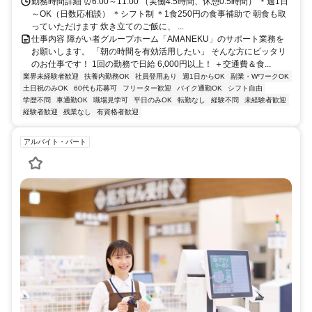
勤務時間詳細 ⏰6:00～11:00 （実働4.5時間、休憩0.5時間） ＊週1日
～OK（日数応相談） ＊シフト制 ＊1食250円の食事補助で 朝食も取
っていただけます 炊き立てのご飯に、 ...
仕事内容 障がい者グループホーム「AMANEKU」のサポート業務を
お願いします。 「朝の時間を有効活用したい」 そんな方にピッタリ
のお仕事です！ 1回の勤務で日給 6,000円以上！ ＋交通費＆食...
業界未経験者歓迎
扶養内勤務OK
社員登用あり
週1日からOK
副業・WワークOK
土日祝のみOK
60代も応募可
フリーター歓迎
バイク通勤OK
シフト自由
学歴不問
車通勤OK
職場見学可
平日のみOK
転勤なし
経験不問
未経験者歓迎
経験者歓迎
残業なし
有資格者歓迎
アルバイト・パート