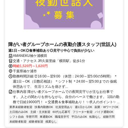
障がい者グループホームの夜勤介護スタッフ(世話人)
週1日～OK◎食事補助あり◎見守り中心で負担が少ない
AMANEKU袖ケ浦横田
交通・アクセス JR久留里線「横田駅」徒歩1分
時給1,520円～1,620円
千葉県袖ケ浦市
勤務時間詳細 ⏰16:00～翌9:00 （休憩：24:00～翌5:00の5時間） ＊
週1日～OK（日数応相談） ＊シフト制 ＊24:00～翌5:00までの 仮眠
休憩ありで、 生活リズムを崩さず...
仕事内容 障がい者グループホームでの夜間見守りが主なお仕事で
す。 人との関わりを持ちながら、自分のペースで働けます。 1回の勤
務で日給19000円！ ＋交通費＆食事補助あり！ ✨求人のポイント✨ ...
業界未経験者歓迎
扶養内勤務OK
社員登用あり
週1日からOK
副業・WワークOK
土日祝のみOK
主婦・主夫歓迎
60代も応募可
フリーター歓迎
バイク通勤OK
シフト自由
学歴不問
車通勤OK
職場見学可
平日のみOK
転勤なし
経験不問
未経験者歓迎
経験者歓迎
残業なし