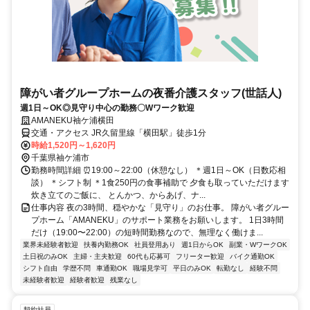
障がい者グループホームの夜番介護スタッフ(世話人)
週1日～OK◎見守り中心の勤務〇Wワーク歓迎
AMANEKU袖ケ浦横田
交通・アクセス JR久留里線「横田駅」徒歩1分
時給1,520円～1,620円
千葉県袖ケ浦市
勤務時間詳細 ⏰19:00～22:00（休憩なし） ＊週1日～OK（日数応相
談） ＊シフト制 ＊1食250円の食事補助で 夕食も取っていただけます
炊き立てのご飯に、 とんかつ、からあげ、ナ...
仕事内容 夜の3時間、穏やかな「見守り」のお仕事。 障がい者グルー
プホーム「AMANEKU」のサポート業務をお願いします。 1日3時間
だけ（19:00〜22:00）の短時間勤務なので、無理なく働けま...
業界未経験者歓迎
扶養内勤務OK
社員登用あり
週1日からOK
副業・WワークOK
土日祝のみOK
主婦・主夫歓迎
60代も応募可
フリーター歓迎
バイク通勤OK
シフト自由
学歴不問
車通勤OK
職場見学可
平日のみOK
転勤なし
経験不問
未経験者歓迎
経験者歓迎
残業なし
契約社員