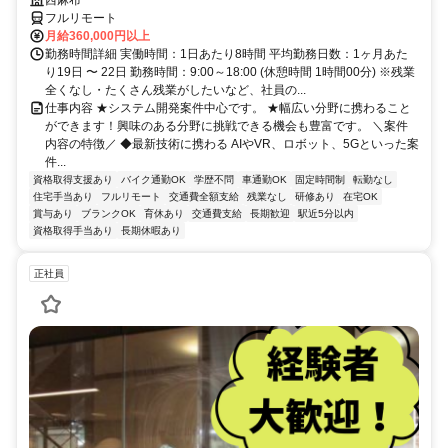
西麻布
フルリモート
月給360,000円以上
勤務時間詳細 実働時間：1日あたり8時間 平均勤務日数：1ヶ月あた
り19日 〜 22日 勤務時間：9:00～18:00 (休憩時間 1時間00分) ※残業
全くなし・たくさん残業がしたいなど、社員の...
仕事内容 ★システム開発案件中心です。 ★幅広い分野に携わること
ができます！興味のある分野に挑戦できる機会も豊富です。 ＼案件
内容の特徴／ ◆最新技術に携わる AIやVR、ロボット、5Gといった案
件...
資格取得支援あり
バイク通勤OK
学歴不問
車通勤OK
固定時間制
転勤なし
住宅手当あり
フルリモート
交通費全額支給
残業なし
研修あり
在宅OK
賞与あり
ブランクOK
育休あり
交通費支給
長期歓迎
駅近5分以内
資格取得手当あり
長期休暇あり
正社員