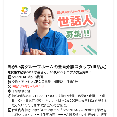
障がい者グループホームの昼番介護スタッフ(世話人)
無資格未経験OK！学生さん、60代70代シニアの方活躍中！
AMANEKU袖ケ浦横田
交通・アクセス JR久留里線「横田駅」徒歩1分
時給1,320円～1,420円
千葉県袖ケ浦市
勤務時間詳細 ⏰11:00～16:00 （実働4.5時間、休憩0.5時間） ＊週1
日～OK（日数応相談） ＊シフト制 ＊1食250円の食事補助で 昼食も
取っていただけます 炊き立てのご飯に、 ...
仕事内容 障がい者グループホーム「AMANEKU」のサポート業務を
お願いします。 ●ー【仕事内容】●ー ■入居者様へのお声かけ、見守