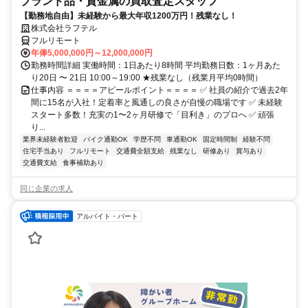
ブランド品・貴金属の買取査定スタッフ
【勤務地自由】未経験から最大年収1200万円！残業なし！
株式会社ラフテル
フルリモート
年俸5,000,000円～12,000,000円
勤務時間詳細 実働時間：1日あたり8時間 平均勤務日数：1ヶ月あた
り20日 〜 21日 10:00～19:00 ★残業なし（残業月平均0時間）
仕事内容 ＝＝＝＝アピールポイント＝＝＝＝ ✅ 社員の紹介で過去2年
間に15名が入社！定着率と風通しの良さが自慢の職場です ✅ 未経験
スタート多数！充実の1〜2ヶ月研修で「目利き」のプロへ ✅ 頑張
り...
業界未経験者歓迎
バイク通勤OK
学歴不問
車通勤OK
固定時間制
経験不問
住宅手当あり
フルリモート
交通費全額支給
残業なし
研修あり
賞与あり
交通費支給
食事補助あり
同じ企業の求人
アルバイト・パート