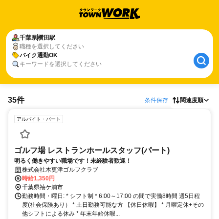
千葉県
横田駅
職種を選択してください
バイク通勤OK
キーワードを選択してください
35件
条件保存
関連度順
アルバイト・パート
ゴルフ場 レストランホールスタッフ(パート)
明るく働きやすい職場です！未経験者歓迎！
株式会社木更津ゴルフクラブ
時給1,350円
千葉県袖ケ浦市
勤務時間・曜日: * シフト制 * 6:00～17:00 の間で実働8時間 週5日程
度(社会保険あり） * 土日勤務可能な方 【休日休暇】 * 月曜定休+その
他シフトによる休み * 年末年始休暇...