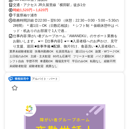
交通・アクセス JR久留里線「横田駅」徒歩1分
時給1,520円～1,620円
千葉県袖ケ浦市
勤務時間詳細 ⏰22:00～翌6:00 （休憩：22:30～0:00・5:00～5:30の
2時間） ＊週1日～OK（日数応相談） ＊シフト制 ＊仮眠休憩中は ベ
ッド・机ありのお部屋で 1人で過...
仕事内容 障がい者グループホーム「AMANEKU」のサポート業務を
お願いします。 ●ー【仕事内容】●ー ■入居者様へのお声かけ、見守
り支援、巡回 ■食事準備 ■配膳、御片付け、食器洗い ■入居者様の...
業界未経験者歓迎
扶養内勤務OK
社員登用あり
週1日からOK
副業・WワークOK
土日祝のみOK
主婦・主夫歓迎
60代も応募可
フリーター歓迎
バイク通勤OK
シフト自由
学歴不問
車通勤OK
職場見学可
平日のみOK
転勤なし
経験不問
未経験者歓迎
経験者歓迎
残業なし
アルバイト・パート