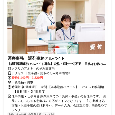
医療事務 調剤事務アルバイト
【調剤薬局事務アルバイト募集】資格・経験一切不要！日祝はお休みの
お仕事！
クスリのアオキ のぞみ野薬局
アクセス 千葉県袖ケ浦市のぞみ野70番地3
時給1,140円～1,220円
千葉県袖ケ浦市
時間帯 朝 勤務曜日・時間 【基本勤務パターン】 ・8:30～勤務開始
・1日3時間～5時間程度
仕事情報 ● 仕事内容 調剤薬局での「受付・事務」のお仕事です。 薬
局にいらっしゃる患者様の対応がメインとなります。 主な業務は処
方箋・お薬手帳の受け取りや、データ入力、会計対応等、未経験やブ
ランク...
主婦・主夫歓迎
交通費支給
シフト制