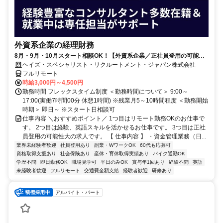
外資系企業の経理財務
8月・9月・10月スタート相談OK！【外資系企業／正社員登用の可能性
大／700万～800万／リモート勤務OK】経理財務
ヘイズ・スペシャリスト・リクルートメント・ジャパン株式会社
フルリモート
時給3,000円～4,500円
勤務時間 フレックスタイム制度 ＜勤務時間について＞ 9:00～
17:00(実働7時間00分 休憩1時間) ※残業月5～10時間程度 ＜勤務開始
時期＞ 即日～ ※スタート日相談可
仕事内容 ＼おすすめポイント／ 1つ目はリモート勤務OKのお仕事で
す。 2つ目は経験、英語スキルを活かせるお仕事です。 3つ目は正社
員登用の可能性大の求人です。 【 仕事内容 】 ・資金管理業務（日...
業界未経験者歓迎
社員登用あり
副業・WワークOK
60代も応募可
資格取得支援あり
社会保険あり
産休・育休取得実績あり
バイク通勤OK
学歴不問
即日勤務OK
職場見学可
平日のみOK
賞与年1回あり
経験不問
英語
未経験者歓迎
フルリモート
交通費全額支給
経験者歓迎
研修あり
アルバイト・パート