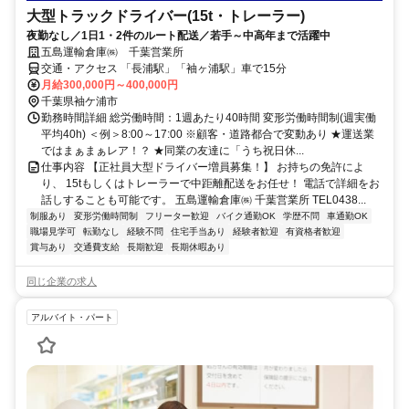
大型トラックドライバー(15t・トレーラー)
夜勤なし／1日1・2件のルート配送／若手～中高年まで活躍中
五島運輸倉庫㈱ 千葉営業所
交通・アクセス 「長浦駅」「袖ヶ浦駅」車で15分
月給300,000円～400,000円
千葉県袖ケ浦市
勤務時間詳細 総労働時間：1週あたり40時間 変形労働時間制(週実働
平均40h) ＜例＞8:00～17:00 ※顧客・道路都合で変動あり ★運送業
ではまぁまぁレア！？ ★同業の友達に「うち祝日休...
仕事内容 【正社員大型ドライバー増員募集！】 お持ちの免許によ
り、 15tもしくはトレーラーで中距離配送をお任せ！ 電話で詳細をお
話しすることも可能です。 五島運輸倉庫㈱ 千葉営業所 TEL0438...
制服あり
変形労働時間制
フリーター歓迎
バイク通勤OK
学歴不問
車通勤OK
職場見学可
転勤なし
経験不問
住宅手当あり
経験者歓迎
有資格者歓迎
賞与あり
交通費支給
長期歓迎
長期休暇あり
同じ企業の求人
アルバイト・パート