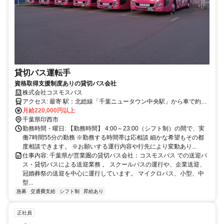
貸切バス運転手
資格取得支援制度ありの貸切バス会社
株式会社コスモスバス
アクセス: 最寄 駅：北総線「千葉ニュータウン中央駅」から車で約10
分 ※車通勤可、バイク通勤・自転車通勤もOK ※交通費規定内支給
月給220,000円以上
千葉県印西市
勤務時間・曜日: 【勤務時間】 4:00～23:00（シフト制）の間で、実
働7時間55分の勤務 ※勤務する時間帯は応相談 細かな希望もその都
度相談できます。 ※お願いする運行内容や行先により変動あり...
仕事内容: 千葉県が営業圏の貸切バス会社：コスモスバス での送迎バ
ス・貸切バスによる送迎業務 。 スクールバスの運行や、企業送迎、
冠婚葬祭の送迎を中心に運行しています。 マイクロバス、小型、中
型...
急募
交通費支給
シフト制
昇給あり
正社員