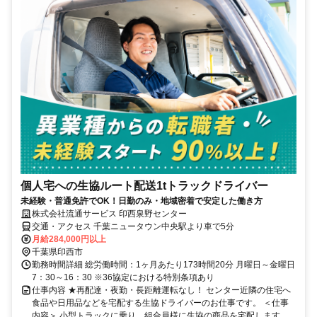
個人宅への生協ルート配送1tトラックドライバー
未経験・普通免許でOK！日勤のみ・地域密着で安定した働き方
株式会社流通サービス 印西泉野センター
交通・アクセス 千葉ニュータウン中央駅より車で5分
月給284,000円以上
千葉県印西市
勤務時間詳細 総労働時間：1ヶ月あたり173時間20分 月曜日～金曜日
7：30～16：30 ※36協定における特別条項あり
仕事内容 ★再配達・夜勤・長距離運転なし！ センター近隣の住宅へ
食品や日用品などを宅配する生協ドライバーのお仕事です。 ＜仕事
内容＞ 小型トラックに乗り、組合員様に生協の商品を宅配します。