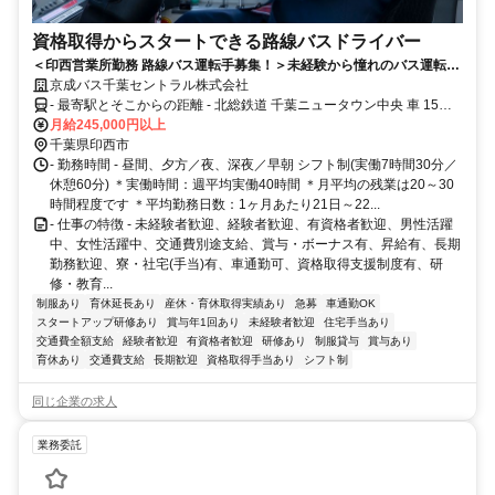
資格取得からスタートできる路線バスドライバー
＜印西営業所勤務 路線バス運転手募集！＞未経験から憧れのバス運転手
デビュー！未経験スタートでも安心の運転士養成制度があります♪大型二
京成バス千葉セントラル株式会社
種免許取得の教習費用は当社が全額負担！
- 最寄駅とそこからの距離 - 北総鉄道 千葉ニュータウン中央 車 15分
北総鉄道 印西牧の原 車 11分
月給245,000円以上
千葉県印西市
- 勤務時間 - 昼間、夕方／夜、深夜／早朝 シフト制(実働7時間30分／
休憩60分) ＊実働時間：週平均実働40時間 ＊月平均の残業は20～30
時間程度です ＊平均勤務日数：1ヶ月あたり21日～22...
- 仕事の特徴 - 未経験者歓迎、経験者歓迎、有資格者歓迎、男性活躍
中、女性活躍中、交通費別途支給、賞与・ボーナス有、昇給有、長期
勤務歓迎、寮・社宅(手当)有、車通勤可、資格取得支援制度有、研
修・教育...
制服あり
育休延長あり
産休・育休取得実績あり
急募
車通勤OK
スタートアップ研修あり
賞与年1回あり
未経験者歓迎
住宅手当あり
交通費全額支給
経験者歓迎
有資格者歓迎
研修あり
制服貸与
賞与あり
育休あり
交通費支給
長期歓迎
資格取得手当あり
シフト制
同じ企業の求人
業務委託