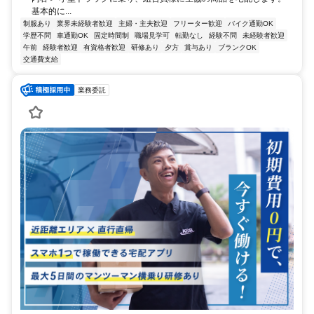
基本的に...
制服あり
業界未経験者歓迎
主婦・主夫歓迎
フリーター歓迎
バイク通勤OK
学歴不問
車通勤OK
固定時間制
職場見学可
転勤なし
経験不問
未経験者歓迎
午前
経験者歓迎
有資格者歓迎
研修あり
夕方
賞与あり
ブランクOK
交通費支給
業務委託