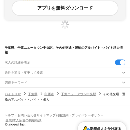
アプリを無料ダウンロード
千葉県、千葉ニュータウン中央駅、その他交通・運輸のアルバイト・バイト求人情
報
求人の詳細を表示
条件を追加・変更して検索
市区町村を追加・変更
関連キーワード
完全在宅ワーク 全国
シール貼り 在宅
現在地周辺
ガチャガチャ
犬カフェ
千葉県
駅を追加・変更
バイトTOP
千葉県
印西市
千葉ニュータウン中央駅
その他交通・運
千葉県
すべて
輸のアルバイト・バイト・求人
千葉市
すべて
職種を追加・変更
JR武蔵野線
中央区
花見川区
稲毛区
若葉区
緑区
美浜区
南流山駅
新松戸駅
新八柱駅
東松戸駅
市川大野駅
船橋法典駅
西船橋駅
飲食・フードサービス
銚子市
市川市
船橋市
館山市
木更津市
松戸市
野田市
茂原市
成田市
佐倉市
東金市
特徴を追加・変更
飲食・フードサービス
すべて
ヘルプ・お問い合わせ
サイトマップ
利用規約・プライバシーポリシー
JR中央・総武線
旭市
習志野市
柏市
勝浦市
市原市
流山市
八千代市
我孫子市
鴨川市
鎌ケ谷市
ホールスタッフ
キッチンスタッフ
皿洗い・洗い場
精肉・鮮魚加工
給食調理
人気
[企業]求人広告の掲載相談
市川駅
本八幡駅
下総中山駅
西船橋駅
船橋駅
東船橋駅
津田沼駅
幕張本郷駅
幕張駅
君津市
富津市
浦安市
四街道市
袖ケ浦市
八街市
印西市
白井市
富里市
南房総市
雇用形態を追加・変更
パン屋（ベーカリー）
フードカウンター販売員
バー（BAR）・バーテンダー
日払いOK
高校生歓迎
学生歓迎
深夜の仕事
髪型・髪色自由
ひげOK
ネイルOK
新検見川駅
稲毛駅
西千葉駅
千葉駅
匝瑳市
香取市
山武市
いすみ市
大網白里市
印旛郡
香取郡
山武郡
長生郡
夷隅郡
飲食店補助（開店・閉店準備）
飲食店（店長・マネージャー）
新着求人を受け取る
ピアスOK
アルバイト・パート
履歴書不要
オープニングスタッフ
留学生・外国人活躍中