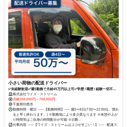
小さい荷物の配送ドライバー
✅未経験歓迎✅週5勤務で月給45万円以上可✅学歴 / 職歴 / 経験一切不
問！
株式会社ワイズ・ストリーム
月給350,000円～700,000円
千葉県印西市
勤務時間・曜日: -----【勤務時間】----- 週5〜6日(7:00〜22:00位、慣れ
ると早く終わります。) ※勤務地により多少異なります ※休憩や上が
り時間等はご自身の時間配分が可能 ※日数...
仕事内容: -----【ワイズ・ストリームはココがすごい！】----- - 配達ス