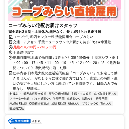
コープみらい宅配お届けスタッフ
完全週休2日制・土日休み/無理なく、長く続けられる正社員
コープデリ印西センター/生活協同組合コープみらい
交通・アクセス 千葉ニュータウン中央駅から徒歩19分★車通勤
OK（配属先による）※配属先は、入職時期や各センターの人員状況
月給214,700円～241,700円
を踏まえ、本人の希望を考慮した上で、募集場所を含む通勤可能な範
千葉県印西市
囲のセンターから決定します。
勤務時間詳細 総労働時間：1週あたり38時間45分 【 基本シフト例 】
・09：00～17：45 ・11：00～19：45 ・12：00～20：45 《 勤務時
間について 》 契約時間に沿った勤...
仕事内容 日本最大級の生活協同組合「コープみらい」で安定して働
きませんか。 がむしゃらに稼ぐ働き方ではなく、家族との時間・生
活の安定を大切にしたい方に選ばれている職場です。 日勤のみで夜
勤なし、早朝出...
制服あり
業界未経験者歓迎
変形労働時間制
主婦・主夫歓迎
資格取得支援あり
フリーター歓迎
バイク通勤OK
学歴不問
車通勤OK
転勤なし
経験不問
未経験者歓迎
交通費全額支給
経験者歓迎
研修あり
ブランクOK
育休あり
交通費支給
正社員