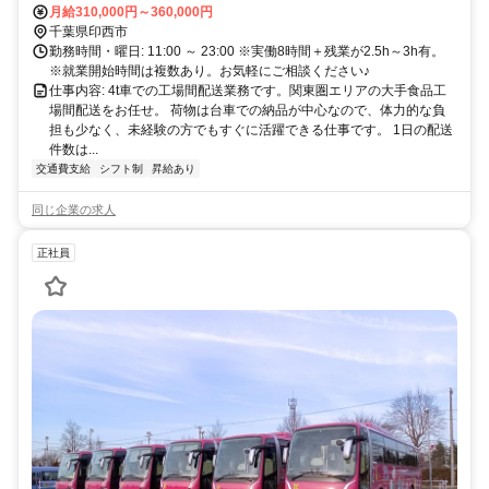
月給310,000円～360,000円
千葉県印西市
勤務時間・曜日: 11:00 ～ 23:00 ※実働8時間＋残業が2.5h～3h有。
※就業開始時間は複数あり。お気軽にご相談ください♪
仕事内容: 4t車での工場間配送業務です。関東圏エリアの大手食品工
場間配送をお任せ。 荷物は台車での納品が中心なので、体力的な負
担も少なく、未経験の方でもすぐに活躍できる仕事です。 1日の配送
件数は...
交通費支給
シフト制
昇給あり
同じ企業の求人
正社員