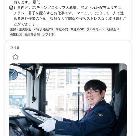
おります。 最低...
仕事内容 ポスティングスタッフ大募集。 指定された配布エリアに、
チラシ・冊子を配布するお仕事です。 マニュアルに沿って一人で進
める屋外作業のため、複雑な人間関係や接客ストレスなく取り組むこ
とができます...
主婦・主夫歓迎
バイク通勤OK
学歴不問
車通勤OK
フルリモート
研修あり
長期歓迎
完全歩合制
シフト制
正社員