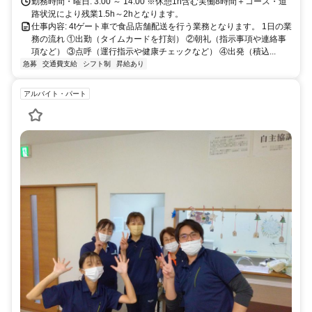
勤務時間・曜日: 3:00 ～ 14:00 ※休憩1h含む実働8時間＋コース・道
路状況により残業1.5h～2hとなります。
仕事内容: 4tゲート車で食品店舗配送を行う業務となります。 1日の業
務の流れ ①出勤（タイムカードを打刻） ②朝礼（指示事項や連絡事
項など） ③点呼（運行指示や健康チェックなど） ④出発（積込...
急募
交通費支給
シフト制
昇給あり
アルバイト・パート