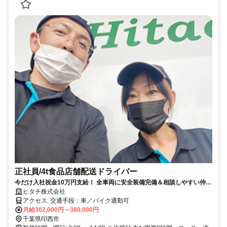
正社員/4t食品店舗配送ドライバー
今だけ入社祝金10万円支給！ 全車両に安全装備完備＆相談しやすい仲間
ばかりで安心スタート！
ヒタチ株式会社
アクセス: 交通手段：車／バイク通勤可
月給302,000円～380,000円
千葉県印西市