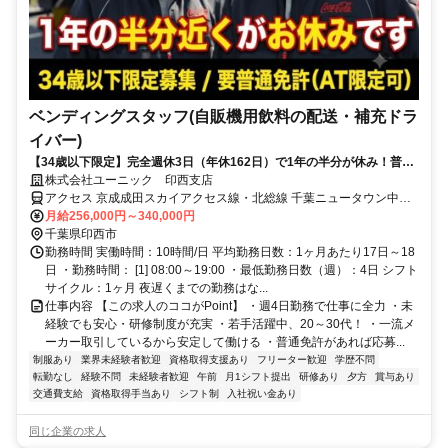
ベンディングスタッフ(自販機用飲料の配送・補充ドラ
イバー)
【34歳以下限定】完全週休3日（年休162日）で1年の半分が休み！普通
免許があれば9割が未経験スタート。夜勤なしのルート配送です！
株式会社ユーニック 印西支店
アクセス 京成成田スカイアクセス線・北総線 千葉ニュータウン中央
徒歩約28分 本社所在地：東京都江東区亀戸2-22-17 日本生命亀戸ビ
月給256,000円～340,000円
ル3F
千葉県印西市
勤務時間 実働時間：10時間/日 平均勤務日数：1ヶ月あたり17日～18
日 ・勤務時間： [1] 08:00～19:00 ・最低勤務日数（週）：4日 シフト
サイクル：1ヶ月 夜遅くまでの勤務はな...
仕事内容 【この求人のココがPoint】 ・週4日勤務で仕事に全力 ・未
経験でも安心・研修制度が充実 ・若手活躍中、20～30代！ ・一流メ
ーカー取引しているから安定して働ける ・普通免許があれば応募...
制服あり
業界未経験者歓迎
資格取得支援あり
フリーター歓迎
学歴不問
転勤なし
経験不問
未経験者歓迎
午前
月1シフト提出
研修あり
夕方
賞与あり
交通費支給
資格取得手当あり
シフト制
入社祝い金あり
同じ企業の求人