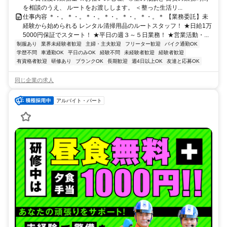
を相談のうえ、 ルートをお渡しします。 ＜整った生活リ...
仕事内容 ＊・。＊・。＊・。＊・。＊・。＊・。＊ 【業務委託】未
経験から始められる レンタル清掃用品のルートスタッフ！ ★日給1万
5000円保証でスタート！ ★平日の週３～５日業務！ ★営業活動・...
制服あり
業界未経験者歓迎
主婦・主夫歓迎
フリーター歓迎
バイク通勤OK
学歴不問
車通勤OK
平日のみOK
経験不問
未経験者歓迎
経験者歓迎
有資格者歓迎
研修あり
ブランクOK
長期歓迎
週4日以上OK
友達と応募OK
同じ企業の求人
アルバイト・パート