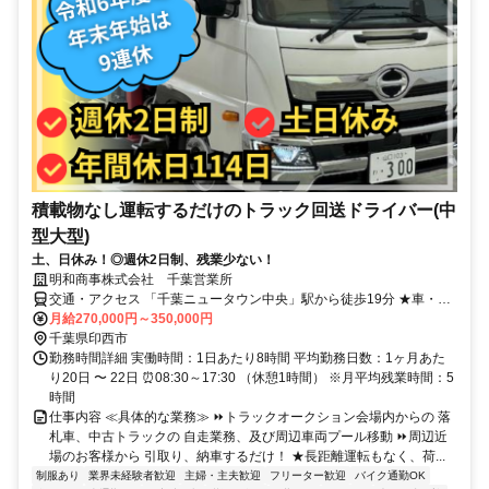
積載物なし運転するだけのトラック回送ドライバー(中
型大型)
土、日休み！◎週休2日制、残業少ない！
明和商事株式会社 千葉営業所
交通・アクセス 「千葉ニュータウン中央」駅から徒歩19分 ★車・バ
イク通勤OK
月給270,000円～350,000円
千葉県印西市
勤務時間詳細 実働時間：1日あたり8時間 平均勤務日数：1ヶ月あた
り20日 〜 22日 ⏰08:30～17:30 （休憩1時間） ※月平均残業時間：5
時間
仕事内容 ≪具体的な業務≫ ⏩トラックオークション会場内からの 落
札車、中古トラックの 自走業務、及び周辺車両プール移動 ⏩周辺近
場のお客様から 引取り、納車するだけ！ ★長距離運転もなく、荷...
制服あり
業界未経験者歓迎
主婦・主夫歓迎
フリーター歓迎
バイク通勤OK