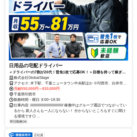
日用品の宅配ドライバー
＜ドライバーの7割が20代！普免1枚で応募OK！＞目標を持って稼ぎた
い方大歓迎！車両リースあり／助け合いの風土がある会社◎
株式会社GlobalStage
アクセス: 木下駅、千葉ニュータウン中央駅ほか ※印西市、白井市、
八千代市、我孫子市、成田市などの近隣エリアから通勤しているスタ
月給550,000円～810,000円
ッフや、ご自宅近くで稼働しているドライバーも多数活躍中！ ※直
千葉県印西市
行直帰も相談OK！
勤務時間・曜日: 8:00~19:30
仕事内容: //////////////////////////////////// 稼働中はグループ通話でつながってい
るから 新人さんも一人にならない！ 分からないところもすぐに聞け
る環境です◎ ...
即日勤務OK
正社員