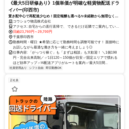
《最大5日研修あり》1個単価が明確な軽貨物配送ドラ
イバー(印西市)
置き配中心で再配達少なめ！固定報酬も選べる✨未経験から無理なく安
定収入◎初期費用・加盟金・違約金なし！
コウショウ物流株式会社
アクセス: 自宅からの直行直帰で、 できるだけ近隣でご案内していま
す。
日給23,760円～29,700円
千葉県印西市
勤務時間・曜日: ★希望に応じて勤務時間を調整可能です！ 面接時に
お話しながら最適な働き方を一緒に考えましょう◎
仕事内容: 「がっつり稼ぐ」も「まずは相談」も大歓迎！ ＼1個198
円・完全出来高制／ ✅1日120～150個が目安 ✅固定エリアで慣れる
ほど効率アップ ✅AI配送アプリがルートを案内 ✅最大5日間...
社員登用あり
シフト自由
即日勤務OK
正社員