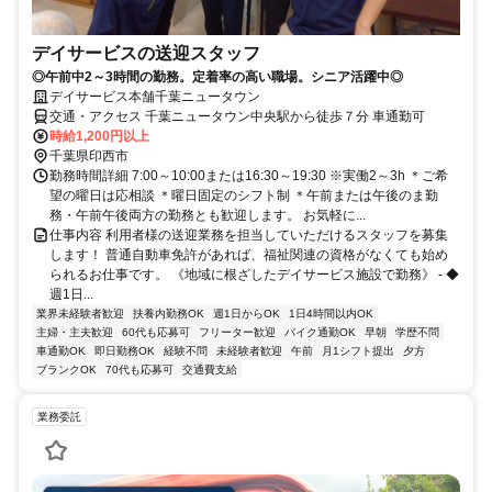
デイサービスの送迎スタッフ
◎午前中2～3時間の勤務。定着率の高い職場。シニア活躍中◎
デイサービス本舗千葉ニュータウン
交通・アクセス 千葉ニュータウン中央駅から徒歩７分 車通勤可
時給1,200円以上
千葉県印西市
勤務時間詳細 7:00～10:00または16:30～19:30 ※実働2～3h ＊ご希
望の曜日は応相談 ＊曜日固定のシフト制 ＊午前または午後のま勤
務・午前午後両方の勤務とも歓迎します。 お気軽に...
仕事内容 利用者様の送迎業務を担当していただけるスタッフを募集
します！ 普通自動車免許があれば、福祉関連の資格がなくても始め
られるお仕事です。 《地域に根ざしたデイサービス施設で勤務》 - ◆
週1日...
業界未経験者歓迎
扶養内勤務OK
週1日からOK
1日4時間以内OK
主婦・主夫歓迎
60代も応募可
フリーター歓迎
バイク通勤OK
早朝
学歴不問
車通勤OK
即日勤務OK
経験不問
未経験者歓迎
午前
月1シフト提出
夕方
ブランクOK
70代も応募可
交通費支給
業務委託