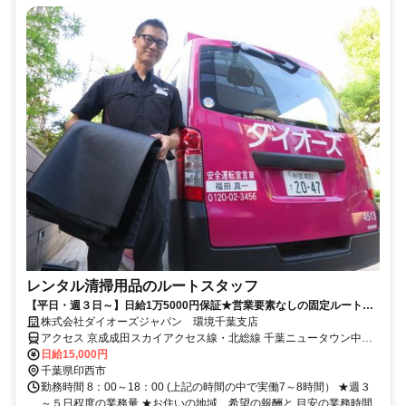
レンタル清掃用品のルートスタッフ
【平日・週３日～】日給1万5000円保証★営業要素なしの固定ルート！
営業車貸与・直行直帰OK◎＜未経験歓迎＞
株式会社ダイオーズジャパン 環境千葉支店
アクセス 京成成田スカイアクセス線・北総線 千葉ニュータウン中央
徒歩約24分
日給15,000円
千葉県印西市
勤務時間 8：00～18：00 (上記の時間の中で実働7～8時間） ★週３
～５日程度の業務量 ★お住いの地域、希望の報酬と 目安の業務時間