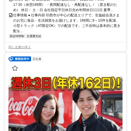
17:30（休憩1時間） ・夜間配達なし・再配達なし！ （置き配のた
め） 休日： 土・日 会社指定平日休日含め年間休日111日 夏季...
仕事情報 ● 仕事内容 印西市が中心の配送エリアで、生協組合員さま
のお宅に食品・生活雑貨をお届けします。1時間に9～10件を配達、
小型トラック（AT限定OK）での配送です。ご不在時は基本的に置き
配を...
固定時間制
交通費支給
同じ企業の求人
正社員