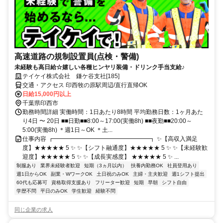
高速道路の規制設置員(点検・警備)
未経験も高日給☆嬉しい各種ヒンヤリ装備・ドリンク手当支給♪
テイケイ株式会社 鎌ケ谷支社[185]
交通・アクセス 印西牧の原駅周辺/直行直帰OK
日給15,000円以上
千葉県印西市
勤務時間詳細 実働時間：1日あたり8時間 平均勤務日数：1ヶ月あた
り4日 〜 20日 ■■日勤■■8:00～17:00(実働8h) ■■夜勤■■20:00～
5:00(実働8h) ＊週1日～OK ＊土...
仕事内容 ┏━━━━━━━━━━━━━━━━┓ ✨【高収入満足
度】★★★★★ 5 ✨ ✨【シフト融通度】★★★★★ 5 ✨ ✨【未経験歓
迎度】★★★★★ 5 ✨ ✨【成長実感度】 ★★★★★ 5 ✨ ...
制服あり
業界未経験者歓迎
短期（3ヵ月以内）
扶養内勤務OK
社員登用あり
週1日からOK
副業・WワークOK
土日祝のみOK
主婦・主夫歓迎
週1シフト提出
60代も応募可
資格取得支援あり
フリーター歓迎
短期
早朝
シフト自由
学歴不問
平日のみOK
学生歓迎
経験不問
同じ企業の求人