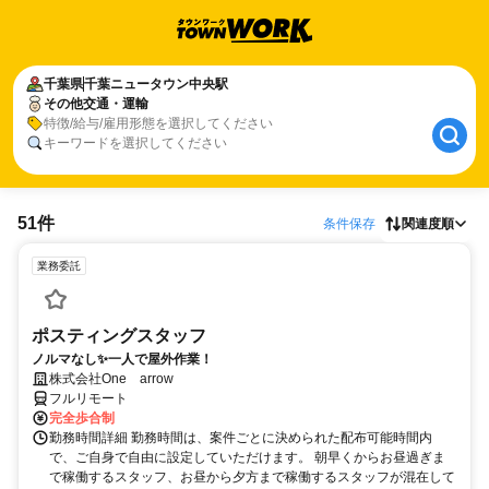
千葉県
千葉ニュータウン中央駅
その他交通・運輸
特徴/給与/雇用形態を選択してください
キーワードを選択してください
51件
条件保存
関連度順
業務委託
ポスティングスタッフ
ノルマなし✨一人で屋外作業！
株式会社One arrow
フルリモート
完全歩合制
勤務時間詳細 勤務時間は、案件ごとに決められた配布可能時間内
で、ご自身で自由に設定していただけます。 朝早くからお昼過ぎま
で稼働するスタッフ、お昼から夕方まで稼働するスタッフが混在して