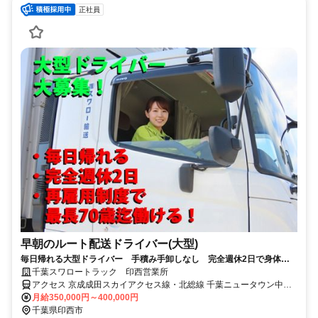
正社員
早朝のルート配送ドライバー(大型)
毎日帰れる大型ドライバー 手積み手卸しなし 完全週休2日で身体に
も心にも優しいお仕事(*´▽｀*)
千葉スワロートラック 印西営業所
アクセス 京成成田スカイアクセス線・北総線 千葉ニュータウン中央
徒歩約29分 千葉ニュータウン中央駅より車で5分
月給350,000円～400,000円
千葉県印西市