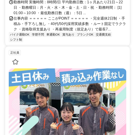
勤務時間 実働時間：8時間/日 平均勤務日数：1ヶ月あたり21日～22
日 ・勤務曜日：月・火・水・木・金・土・日・祝 ・勤務時間： [1]
01:00～10:00 ・最低勤務日数（週）：5日 ...
仕事内容 ＝＝＝＝＝ ここがPOINT ＝＝＝＝＝ ・完全週休2日制 ・手
積み・手下ろし無し ・40代/50代採用実績多数 ・ルート固定でラクラ
ク ・資格取得支援あり ・再雇用制度（規定あり）で最長7...
バイク通勤OK
学歴不問
車通勤OK
賞与あり
ブランクOK
交通費支給
シフト制
正社員