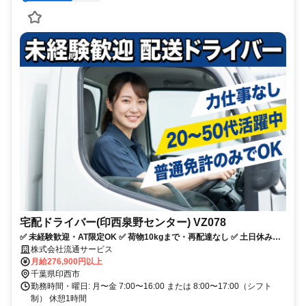
宅配ドライバー(印西泉野センター) VZ078
✅ 未経験歓迎・AT限定OK ✅ 荷物10kgまで・再配達なし ✅ 土日休み・
日勤のみ ✅ 賞与年2回・退職金あり
株式会社流通サービス
月給276,900円以上
千葉県印西市
勤務時間・曜日: 月〜金 7:00〜16:00 または 8:00〜17:00（シフト
制） 休憩1時間