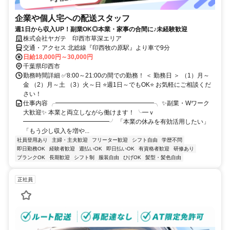
企業や個人宅への配送スタッフ
週1日から収入UP！副業OK◎本業・家事の合間に♪未経験歓迎
株式会社ヤガテ 印西市草深エリア
交通・アクセス 北総線『印西牧の原駅』より車で9分
日給18,000円～30,000円
千葉県印西市
勤務時間詳細 ✅8:00～21:00の間での勤務！ ＜ 勤務日 ＞ （1）月～
金 （2）月～土 （3）火～日 ⭐週1日～でもOK⭐ お気軽にご相談くだ
さい！
仕事内容 ╭━━━━━━━━━━━━━━━━╮ ✨副業・Wワーク
大歓迎✨ 本業と両立しながら働けます！ ╰━ｖ
━━━━━━━━━━━━━━╯ 「本業の休みを有効活用したい」
「もう少し収入を増や...
社員登用あり
主婦・主夫歓迎
フリーター歓迎
シフト自由
学歴不問
即日勤務OK
経験者歓迎
週払いOK
即日払いOK
有資格者歓迎
研修あり
ブランクOK
長期歓迎
シフト制
服装自由
ひげOK
髪型・髪色自由
正社員