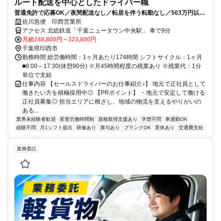
ルート配送を中心としたドライバー職
普通免許で応募OK／夜間配送なし／転居を伴う転勤なし／503万円以上
も可能！
佐川急便 印西営業所
アクセス 北総鉄道「千葉ニュータウン中央駅」 車で9分
月給248,800円～323,800円
千葉県印西市
勤務時間 総労働時間：1ヶ月あたり174時間 シフトサイクル：1ヶ月
■8:00～17:30(休憩90分) ※月45時間程度の残業あり ※残業代：1分
単位で支給
仕事内容 【セールスドライバーのお仕事紹介♪】 地元で正社員として
働きたい方を積極採用中◎ 【PRポイント】 ・地元で安定して働ける
正社員募集◎ 担当エリアに根ざし、地域の物流を支えるやりがいの
ある...
業界未経験者歓迎
変形労働時間制
資格取得支援あり
学歴不問
車通勤OK
経験不問
月1シフト提出
研修あり
賞与あり
ブランクOK
育休あり
交通費支給
業務委託