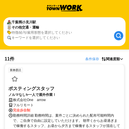
千葉県
小見川駅
その他交通・運輸
特徴/給与/雇用形態を選択してください
キーワードを選択してください
11件
条件保存
関連度順
業務委託
ポスティングスタッフ
ノルマなし✨一人で屋外作業！
株式会社One arrow
フルリモート
完全歩合制
勤務時間詳細 勤務時間は、案件ごとに決められた配布可能時間内
で、ご自身で自由に設定していただけます。 朝早くからお昼過ぎま
で稼働するスタッフ、お昼から夕方まで稼働するスタッフが混在して