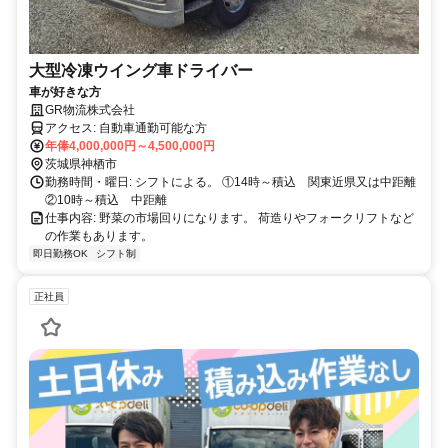
大型冷凍ウイング車ドライバー
車が好きな方
GR物流株式会社
アクセス: 自動車通勤可能な方
年俸4,000,000円～4,500,000円
茨城県神栖市
勤務時間・曜日: シフトによる。 ①14時～積込 関東近県又は中距離
②10時～積込 中距離
仕事内容: 野菜の市場回りになります。 荷造りやフォークリフトなど
の作業もあります。
即日勤務OK
シフト制
正社員