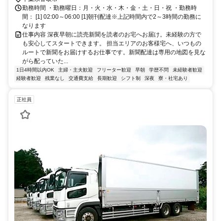
勤務時間 ・勤務曜日：月・火・水・木・金・土・日・祝 ・勤務時
間： [1] 02:00～06:00 [1]朝刊配達※上記時間内で2～3時間の勤務に
なります
仕事内容 深夜早朝に読売新聞を読者のお宅へお届け。未経験の方で
も安心してスタートできます。 担当エリアのお客様宅へ、いつもの
ルートで新聞をお届けするお仕事です。新聞配達は専用の地図を見な
がら配っていた...
1日4時間以内OK
主婦・主夫歓迎
フリーター歓迎
早朝
学歴不問
未経験者歓迎
経験者歓迎
残業なし
交通費支給
長期歓迎
シフト制
深夜
寮・社宅あり
正社員