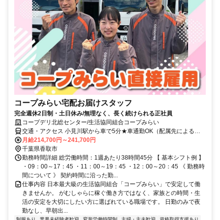
コープみらい宅配お届けスタッフ
完全週休2日制・土日休み/無理なく、長く続けられる正社員
コープデリ北総センター/生活協同組合コープみらい
交通・アクセス 小見川駅から車で5分★車通勤OK（配属先による）
※配属先は、入職時期や各センターの人員状況を踏まえ、本人の希望
月給214,700円～241,700円
を考慮した上で、募集場所を含む通勤可能な範囲のセンターから決定
千葉県香取市
します。
勤務時間詳細 総労働時間：1週あたり38時間45分 【 基本シフト例 】
・09：00～17：45 ・11：00～19：45 ・12：00～20：45 《 勤務時
間について 》 契約時間に沿った勤...
仕事内容 日本最大級の生活協同組合「コープみらい」で安定して働
きませんか。 がむしゃらに稼ぐ働き方ではなく、家族との時間・生
活の安定を大切にしたい方に選ばれている職場です。 日勤のみで夜
勤なし、早朝出...
制服あり
業界未経験者歓迎
変形労働時間制
主婦・主夫歓迎
資格取得支援あり