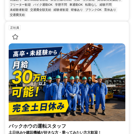
フリーター歓迎
バイク通勤OK
学歴不問
車通勤OK
転勤なし
経験不問
未経験者歓迎
交通費全額支給
経験者歓迎
研修あり
ブランクOK
育休あり
交通費支給
正社員
バックホウの運転スタッフ
土日休み✨建設機械が好きな方・乗ってみたい方大歓迎！