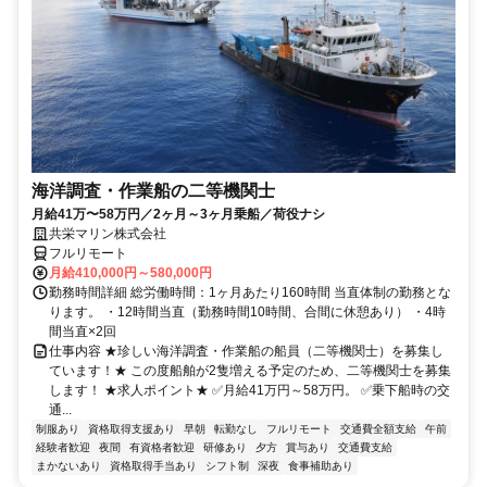
海洋調査・作業船の二等機関士
月給41万〜58万円／2ヶ月～3ヶ月乗船／荷役ナシ
共栄マリン株式会社
フルリモート
月給410,000円～580,000円
勤務時間詳細 総労働時間：1ヶ月あたり160時間 当直体制の勤務とな
ります。 ・12時間当直（勤務時間10時間、合間に休憩あり） ・4時
間当直×2回
仕事内容 ★珍しい海洋調査・作業船の船員（二等機関士）を募集し
ています！★ この度船舶が2隻増える予定のため、二等機関士を募集
します！ ★求人ポイント★ ✅月給41万円～58万円。 ✅乗下船時の交
通...
制服あり
資格取得支援あり
早朝
転勤なし
フルリモート
交通費全額支給
午前
経験者歓迎
夜間
有資格者歓迎
研修あり
夕方
賞与あり
交通費支給
まかないあり
資格取得手当あり
シフト制
深夜
食事補助あり