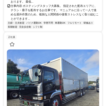
おります。 最低...
仕事内容 ポスティングスタッフ大募集。 指定された配布エリアに、
チラシ・冊子を配布するお仕事です。 マニュアルに沿って一人で進
める屋外作業のため、複雑な人間関係や接客ストレスなく取り組むこ
とができます...
主婦・主夫歓迎
バイク通勤OK
学歴不問
車通勤OK
フルリモート
研修あり
長期歓迎
完全歩合制
シフト制
正社員