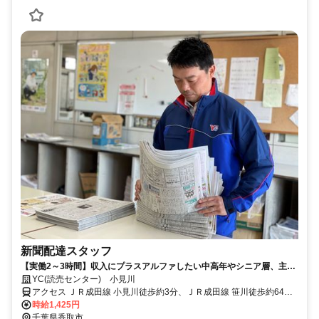
新聞配達スタッフ
【実働2～3時間】収入にプラスアルファしたい中高年やシニア層、主婦
パートさんも活躍中！配達未経験でも大歓迎♪
YC(読売センター) 小見川
アクセス ＪＲ成田線 小見川徒歩約3分、ＪＲ成田線 笹川徒歩約64
分、ＪＲ成田線 水郷徒歩約66分
時給1,425円
千葉県香取市