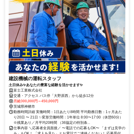
建設機械の運転スタッフ
土日休み✨あなたの豊富な経験を活かせます✨
富士工業株式会社
交通・アクセス バス停「大野原西」から徒歩12分
月給300,000円～450,000円
茨城県神栖市
勤務時間詳細 実働時間：1日あたり8時間 平均勤務日数：1ヶ月あた
り20日 〜 21日 ✨変形労働時間：1年単位 8:00〜17:00（休憩60分）
※残業あり／月平均20時間 （36協定の特別条...
仕事内容 ＼応募者全員面接／ 〜電話での応募もOK〜 「まずは見学の
み」もOK！ 「求人を見た」とお電話でご連絡ください！ 応募受付