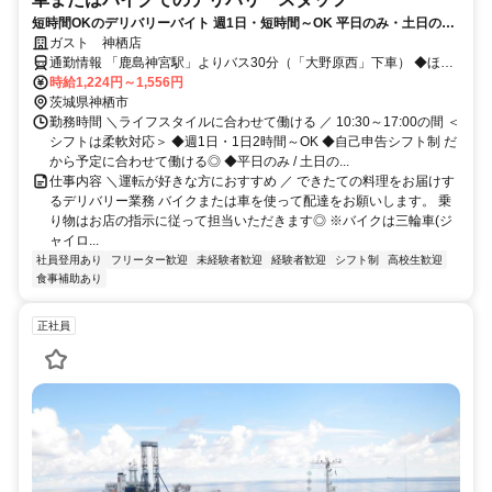
短時間OKのデリバリーバイト 週1日・短時間～OK 平日のみ・土日のみ
も歓迎◎交通費やお得な食事補助、グループ全店で使える割引券など待
ガスト 神栖店
遇も充実
通勤情報 「鹿島神宮駅」よりバス30分（「大野原西」下車） ◆ほか
にも [ 小見川 / 水郷 / 笹川 / 鹿島神宮 ] からも車で17～21分程度!!※自
時給1,224円～1,556円
転車 / 車 / バイク通勤OK
茨城県神栖市
勤務時間 ＼ライフスタイルに合わせて働ける ／ 10:30～17:00の間 ＜
シフトは柔軟対応＞ ◆週1日・1日2時間～OK ◆自己申告シフト制 だ
から予定に合わせて働ける◎ ◆平日のみ / 土日の...
仕事内容 ＼運転が好きな方におすすめ ／ できたての料理をお届けす
るデリバリー業務 バイクまたは車を使って配達をお願いします。 乗
り物はお店の指示に従って担当いただきます◎ ※バイクは三輪車(ジ
ャイロ...
社員登用あり
フリーター歓迎
未経験者歓迎
経験者歓迎
シフト制
高校生歓迎
食事補助あり
正社員