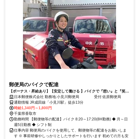
郵便局のバイクで配達
【ボーナス・昇給あり】【安定して働ける 】バイクで『想い』と『笑
顔』をつなぐお仕事してみませんか？
日本郵便株式会社 勤務地:小見川郵便局 受付:佐原郵便局
通勤情報 JR成田線「小見川駅」徒歩13分
時給1,340円～1,800円
千葉県香取市
勤務時間 【郵便物等の配達】バイク 8:20～17:20(8H勤務) ◆ 月～日
週5日勤務 ◆ シフト制
仕事内容 郵便局のバイクを使用して、郵便物等の配達をお願いしま
す ※ 事前研修やしっかりとしたサポートを行います 初めての方も安