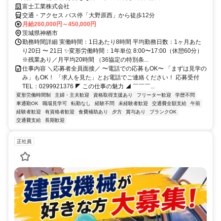
富士工業株式会社
交通・アクセス バス停「大野原西」から徒歩12分
月給260,000円～450,000円
茨城県神栖市
勤務時間詳細 実働時間：1日あたり8時間 平均勤務日数：1ヶ月あた
り20日 〜 21日 ✨変形労働時間：1年単位 8:00〜17:00（休憩60分）
※残業あり／月平均20時間 （36協定の特別条...
仕事内容 ＼応募者全員面接／ 〜電話での応募もOK〜 「まずは見学の
み」もOK！ 「求人を見た」とお電話でご連絡ください！ 応募受付
TEL：0299921376 ◤ この仕事の魅力 ◢ ￣￣￣...
変形労働時間制
主婦・主夫歓迎
資格取得支援あり
フリーター歓迎
学歴不問
車通勤OK
職場見学可
転勤なし
経験不問
未経験者歓迎
交通費全額支給
午前
経験者歓迎
有資格者歓迎
食費補助あり
夕方
賞与あり
ブランクOK
交通費支給
長期歓迎
正社員