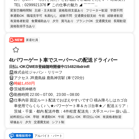
TEL：0299921376 ◤ この仕事の魅力 ◢ ￣￣￣...
変形労働時間制
主婦・主夫歓迎
資格取得支援あり
フリーター歓迎
学歴不問
車通勤OK
職場見学可
転勤なし
経験不問
交通費全額支給
午前
経験者歓迎
有資格者歓迎
食費補助あり
夕方
賞与あり
ブランクOK
交通費支給
長期歓迎
資格取得手当あり
派遣社員
4tパワーゲート車でスーパーへの配送ドライバー
日払いOK◎WEB登録随時開催中/15482/ibdrinR
株式会社ジャパン・リリーフ
アクセス JR鹿島線 鹿島神宮駅 (車で20分)
時給1,450円
茨城県神栖市
勤務時間 22:00～07:00、23:00～08:00
仕事内容 固定ルート配送でおぼえやすいです◎ 積み降ろしはカゴ台
車使用でらくらく♪ ＼★パワーゲート車＆カゴ台車★／ 配送エリア：
茨城・千葉・都内 配送件数：4件程度 配送先：大手スーパー 扱い品...
給料前払いOK
早朝
車通勤OK
午前
週払いOK
即日払いOK
有資格者歓迎
研修あり
夕方
交通費支給
シフト制
アルバイト・パート