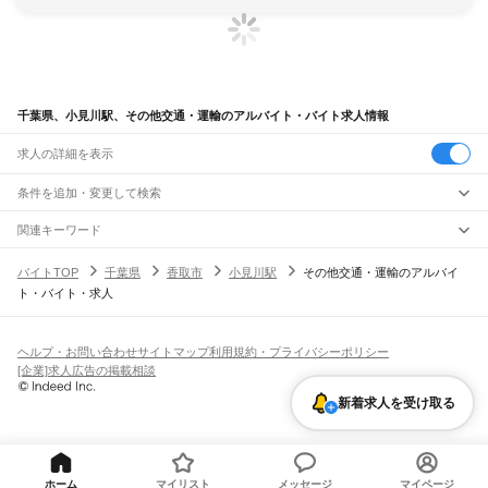
千葉県、小見川駅、その他交通・運輸のアルバイト・バイト求人情報
求人の詳細を表示
条件を追加・変更して検索
市区町村を追加・変更
関連キーワード
完全在宅ワーク 全国
シール貼り 在宅
現在地周辺
ガチャガチャ
犬カフェ
千葉県
駅を追加・変更
バイトTOP
千葉県
香取市
小見川駅
その他交通・運輸のアルバイ
千葉県
すべて
ト・バイト・求人
千葉市
すべて
職種を追加・変更
JR武蔵野線
中央区
花見川区
稲毛区
若葉区
緑区
美浜区
南流山駅
新松戸駅
新八柱駅
東松戸駅
市川大野駅
船橋法典駅
西船橋駅
飲食・フードサービス
銚子市
市川市
船橋市
館山市
木更津市
松戸市
野田市
茂原市
成田市
佐倉市
東金市
特徴を追加・変更
飲食・フードサービス
すべて
ヘルプ・お問い合わせ
サイトマップ
利用規約・プライバシーポリシー
JR中央・総武線
旭市
習志野市
柏市
勝浦市
市原市
流山市
八千代市
我孫子市
鴨川市
鎌ケ谷市
ホールスタッフ
キッチンスタッフ
皿洗い・洗い場
精肉・鮮魚加工
給食調理
人気
[企業]求人広告の掲載相談
市川駅
本八幡駅
下総中山駅
西船橋駅
船橋駅
東船橋駅
津田沼駅
幕張本郷駅
幕張駅
君津市
富津市
浦安市
四街道市
袖ケ浦市
八街市
印西市
白井市
富里市
南房総市
雇用形態を追加・変更
パン屋（ベーカリー）
フードカウンター販売員
バー（BAR）・バーテンダー
日払いOK
高校生歓迎
学生歓迎
深夜の仕事
髪型・髪色自由
ひげOK
ネイルOK
新検見川駅
稲毛駅
西千葉駅
千葉駅
匝瑳市
香取市
山武市
いすみ市
大網白里市
印旛郡
香取郡
山武郡
長生郡
夷隅郡
新着求人を受け取る
飲食店補助（開店・閉店準備）
飲食店（店長・マネージャー）
ピアスOK
アルバイト・パート
履歴書不要
オープニングスタッフ
留学生・外国人活躍中
安房郡
都道府県を変更
営業・販売
JR総武本線
勤務期間
正社員
市川駅
船橋駅
津田沼駅
稲毛駅
千葉駅
東千葉駅
都賀駅
四街道駅
物井駅
佐倉駅
営業・販売
すべて
短期
契約社員
単発・1日OK
長期
期間限定（春夏冬休み等）
南酒々井駅
榎戸駅
八街駅
日向駅
成東駅
松尾駅
横芝駅
飯倉駅
八日市場駅
干潟駅
旭駅
営業
テレフォンアポインター（テレアポ）
ルートセールス
コンビニ
シフト
派遣社員
飯岡駅
倉橋駅
猿田駅
松岸駅
銚子駅
フードカウンター販売員
アパレル
家電量販店・携帯販売（携帯ショップ）
土日祝のみOK
業務委託
平日のみOK
週1日からOK
週2・3日からOK
週4日以上OK
ホーム
マイリスト
メッセージ
マイページ