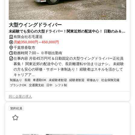
大型ウイングドライバー
未経験でも安心の大型ドライバー！関東近郊の配送中心！ 日勤のみ＆月
収35万円～45万円 長期休暇あり
有限会社石毛運送
月給350,000円～450,000円
千葉県香取市
勤務時間 7:00～ ※早朝出勤有
仕事内容 月収45万円可＆日勤固定の大型ウイングドライバー正社員
募集！ 関東近郊の配送中心で、長距離運転や泊まりはナシ。 未経験
の方も安心の研修・サポート体制あり！ 経験者はスキルを活かして
キャリアア...
制服あり
長期
車通勤OK
未経験者歓迎
経験者歓迎
研修あり
社会保険完備
ブランクOK
交通費支給
日中
シフト制
同じ企業の求人
契約社員