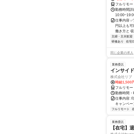
フルリモー
勤務時間詳細
10:00~19:
仕事内容 
円以上も可
働き方と 収
主婦・主夫歓迎
研修あり
在宅O
同じ企業の求人
業務委託
インサイド
株式会社リブ
時給1,50
フルリモー
勤務時間・
仕事内容:
キャンペー
フルリモート
業務委託
【在宅】