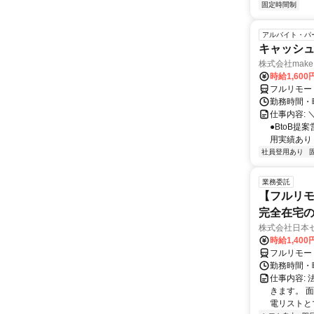
固定時間制
アルバイト・パ
キャッシュ
株式会社make 
時給1,60
フルリモー
勤務時間・曜
仕事内容: 
●BtoB
用実績あり ◇
社員登用あり
業務委託
【フルリモ
完全在宅
株式会社日本
時給1,400
フルリモー
勤務時間・曜
仕事内容:
きます。 
電リストと