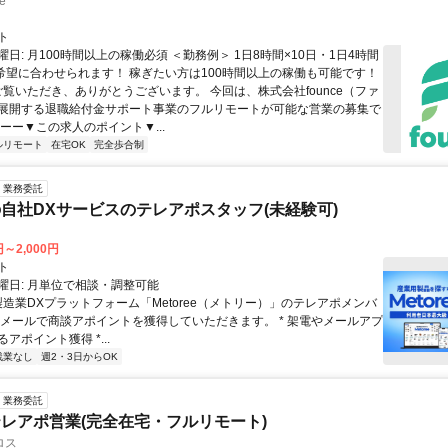
e
ト
日: 月100時間以上の稼働必須 ＜勤務例＞ 1日8時間×10日・1日4時間
ど希望に合わせられます！ 稼ぎたい方は100時間以上の稼働も可能です！
 ご覧いただき、ありがとうございます。 今回は、株式会社founce（ファ
展開する退職給付金サポート事業のフルリモートが可能な営業の募集で
ーー▼この求人のポイント▼...
ルリモート
在宅OK
完全歩合制
業務委託
自社DXサービスのテレアポスタッフ(未経験可)
円～2,000円
ト
曜日: 月単位で相談・調整可能
製造業DXプラットフォーム「Metoree（メトリー）」のテレアポメンバ
やメールで商談アポイントを獲得していただきます。 * 架電やメールアプ
アポイント獲得 *...
残業なし
週2・3日からOK
業務委託
レアポ営業(完全在宅・フルリモート)
ロス