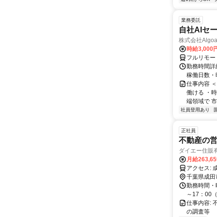
業務委託
自社AIセ
株式会社Algoa
時給3,000
フルリモー
勤務時間詳細
稼働日数・
仕事内容 
働ける ・時
端領域で 市
社員登用あり
正社員
不動産の
ダイエー住販
月給263,6
千葉県成田
勤務時間・
～17：0
仕事内容:
の調査等 