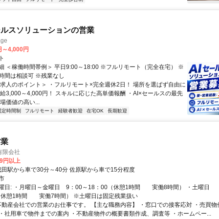
ールスソリューションの営業
ge
円～4,000円
ト
 ＜稼働時間帯例＞ 平日9:00～18:00 ※フルリモート（完全在宅） ※
時間は相談可 ※残業なし
＜求人のポイント＞ ・フルリモート×完全週休2日！ 場所を選ばず自由に
給3,000～4,000円！ スキルに応じた高単価報酬 ・AI×セールスの最先
場価値の高い...
固定時間制
フルリモート
経験者歓迎
在宅OK
長期歓迎
営業
有限会社
59円以上
アクセス: 成田駅から車で30分～40分 佐原駅から車で15分程度
市
曜日: ・月曜日～金曜日 9：00～18：00（休憩1時間 実働8時間） ・土
0（休憩1時間 実働7時間） ※土曜日は固定残業扱い
 不動産会社での営業のお仕事です。 【主な職務内容】 ・窓口での接客応対 ・売買
・社用車で物件までの案内 ・不動産物件の概要書類作成、調査等 ・ホームペー...