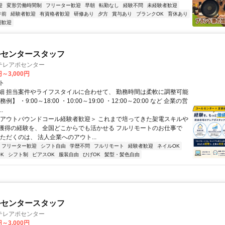
迎
変形労働時間制
フリーター歓迎
早朝
転勤なし
経験不問
未経験者歓迎
午前
経験者歓迎
有資格者歓迎
研修あり
夕方
賞与あり
ブランクOK
育休あり
期歓迎
ルセンタースタッフ
テレアポセンター
円～3,000円
ト
細 担当案件やライフスタイルに合わせて、 勤務時間は柔軟に調整可能
例】 ・9:00～18:00 ・10:00～19:00 ・12:00～20:00 など 企業の営
.
＜アウトバウンドコール経験者歓迎＞ これまで培ってきた架電スキルや
獲得の経験を、 全国どこからでも活かせる フルリモートのお仕事で
ただくのは、 法人企業へのアウト...
フリーター歓迎
シフト自由
学歴不問
フルリモート
経験者歓迎
ネイルOK
K
シフト制
ピアスOK
服装自由
ひげOK
髪型・髪色自由
ルセンタースタッフ
テレアポセンター
円～3,000円