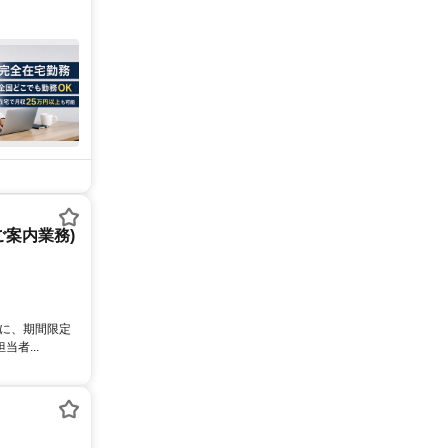
案内業務)
象に、期間限定
者...