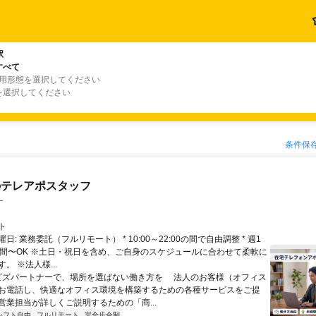
駅
すべて
雇用形態を選択してください
を選択してください
条件保
のテレアポスタッフ
ー
ト
日: 業務委託（フルリモート） * 10:00～22:00の間で自由調整 * 週1
時間〜OK ※土日・祝日を含め、ご自身のスケジュールに合わせて柔軟に
。 ※法人様...
 ビズパートナーで、場所を選ばない働き方を 法人のお客様（オフィス
お電話し、快適なオフィス環境を構築するための各種サービスをご提
営業担当が詳しくご説明するための「商...
シフト自由
フルリモート
完全歩合制