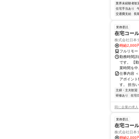
業界未経験者歓
住宅手当あり
交通費支給
長
業務委託
在宅コー
株式会社日本
時給2,000
フルリモー
勤務時間詳
です。 【勤務
業時間を中..
仕事内容 
アポイント
す。 担当い
主婦・主夫歓迎
研修あり
在宅O
同じ企業の求人
業務委託
在宅コー
株式会社日本
時給2,000