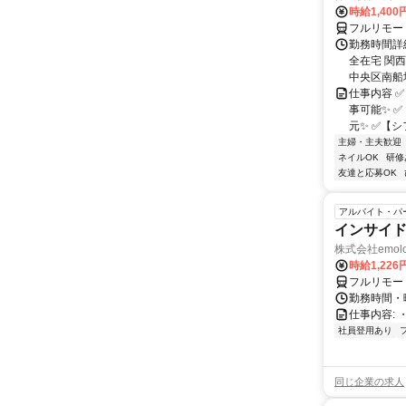
時給1,400
フルリモー
勤務時間詳細
全在宅 関
中央区南船場1
仕事内容 
事可能✨ 
元✨ ✅【シ
主婦・主夫歓迎
ネイルOK
研修
友達と応募OK
アルバイト・パ
インサイ
株式会社emolo
時給1,22
フルリモー
勤務時間・
仕事内容:
社員登用あり
同じ企業の求人