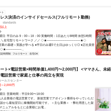
ート
レス決済のインサイドセールス(フルリモート勤務)
standards
0円以上
ト
日: 平日のみ 9：00～18：00 実働時間：1日あたり8時間 休憩1時間
＼＼在宅型リモートワーク ／／ ◇★───────────────★◇
提案営業の基礎～実践が学べる ●平日のみ週5で土日はゆっくり◎ ●正社員登
★───────...
固定時間制
フルリモート
在宅OK
ート×電話営業×時間単価1,400円〜2,000円】 <ママさん、未
の電話営業で家庭と仕事の両立を実現
セールスセンター
円～2,000円
ト
日: 営業時間：平日9:00〜18:00
 法人企業様の電話営業です。 新規営業でアポイント獲得をやっていただ
面談から最短翌日に稼働開始可能です。 ＜主な業務＞ ・弊社用意した架
マニュアルをもとに企業様にお電...