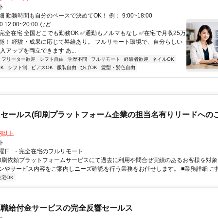
ト
 勤務時間も自分のペースで決めてOK！ 例： 9:00~18:00
00 12:00~20:00 など
✅完全在宅 全国どこでも勤務OK ✅通勤もノルマもなし ✅在宅で月収25万
能！ 経験・成果に応じて昇給あり。 フルリモート環境で、自分らしい
入アップを両立できます あ...
フリーター歓迎
シフト自由
学歴不問
フルリモート
経験者歓迎
ネイルOK
K
シフト制
ピアスOK
服装自由
ひげOK
髪型・髪色自由
セールス(印刷プラットフォーム企業の担当名有りリードへのご
0円以上
ト
曜日: ・完全在宅のフルリモート
 印刷依頼プラットフォームサービスにて過去に利用や問合せ実績のあるお客様を対
ンやサービス内容をご案内しニーズ確認を行う業務をお任せします。 ■業務詳細 ご担当
在宅OK
退職給付金サービスの完全反響セールス