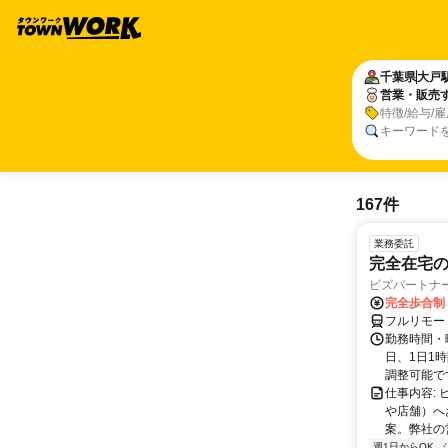
千葉県
大戸
営業・販売
特徴/給与/
キーワード
167件
業務委託
完全在宅
ビズパートナ
完全歩合制
フルリモー
勤務時間・曜
日、1日1
調整可能です
仕事内容:
や店舗）へ
案。弊社の
週1日からOK