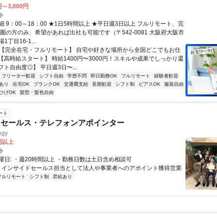
円～3,000円
ト
 9：00～18：00 ★1日5時間以上 ★平日週3日以上 フルリモート、完
西圏の方のみ、希望があれば出社も可能です（〒542-0081 大阪府大阪市
丁目16-1...
✅【完全在宅・フルリモート】 自宅や好きな場所から全国どこでもお仕
✅【高時給スタート】 時給1400円〜3000円！スキルや成果でしっかり還
フト自由度◎】 平日週3日〜...
フリーター歓迎
シフト自由
学歴不問
即日勤務OK
フルリモート
経験者歓迎
あり
在宅OK
ブランクOK
交通費支給
長期歓迎
シフト制
ピアスOK
服装自由
ひげOK
髪型・髪色自由
ート
ドセールス・テレフォンアポインター
gy
6円以上
ト
曜日: ・週20時間以上 ・勤務日数は土日含め相談可
 ・インサイドセールス担当として法人や事業者へのアポイント獲得営業
フルリモート
シフト制
昇給あり