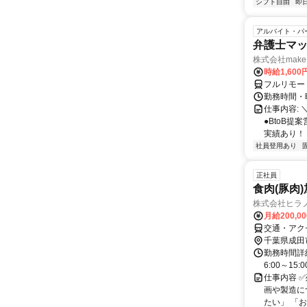
シフト自由
即
アルバイト・パ
弁護士マッ
株式会社make 
時給1,60
フルリモー
勤務時間・曜
仕事内容: 
●BtoB
実績あり！ ◇
社員登用あり
正社員
食肉(豚肉
株式会社ヒラ
月給200,0
交通・アク
千葉県成田
勤務時間詳細
6:00～15
仕事内容 
画や製造に
たい」 「お