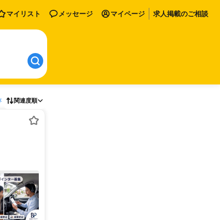
マイリスト
メッセージ
マイページ
求人掲載のご相談
存
関連度順