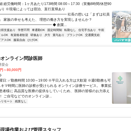
 総労働時間：1ヶ月あたり173時間 08:00～17:30（実働8時間/休憩90
業あり ※現場によっては宿泊、直行直帰あり
━━━━━━━━━━━━━━━━━━━━ 社長の想いは「まずは社員
」 家族の幸せも考えた、 理想の働き方を実現しませんか？
━━━━━━━━━━━━━━ ◆ 創業...
取得支援あり
学歴不問
車通勤OK
固定時間制
転勤なし
住宅手当あり
午前
イルOK
有資格者歓迎
研修あり
夕方
賞与あり
ブランクOK
交通費支給
ピアスOK
服装自由
ひげOK
のオンライン問診医師
博愛会
0円～80,000円
ト
日: ✅勤務時間 10:00～19:00 ※平日入れる方は大歓迎 ※週0勤務も可
 スキマ時間に医師の診察が受けられる オンライン診療サービス。 事業拡
患者様に 高品質な医療の提供をしていくため、 医師の皆様のお力添え
 ご自宅などでのオンライン診...
ルリモート
残業なし
の現場作業および管理スタッフ