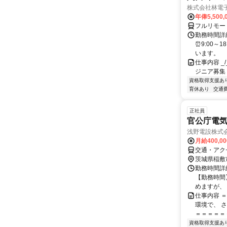
株式会社林電
年俸5,500,
フルリモー
勤務時間詳細
⏰9:00～
います。
仕事内容 _/_
ジニア募集
資格取得支援あ
育休あり
交通
正社員
官公庁電
浅野電設株式
月給400,0
交通・アク
茨城県稲敷
勤務時間詳細
【勤務時間】
めますが、 無
仕事内容 
環境で、 
＝＝＝＝＝＝
資格取得支援あ