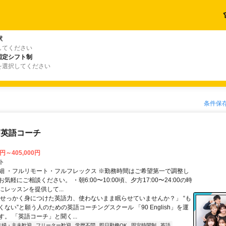
駅
してください
固定シフト制
を選択してください
条件保
な英語コーチ
0円～405,000円
ト
細 ・フルリモート・フルフレックス ※勤務時間はご希望第一で調整し
気軽にご相談ください。 ・朝6:00〜10:00頃、夕方17:00〜24:00の時
レッスンを提供して...
「せっかく身につけた英語力、使わないまま眠らせていませんか？」 “も
ない”と願う人のための英語コーチングスクール 「90 English」を運
。 「英語コーチ」と聞く...
主婦・主夫歓迎
フリーター歓迎
学歴不問
即日勤務OK
固定時間制
英語