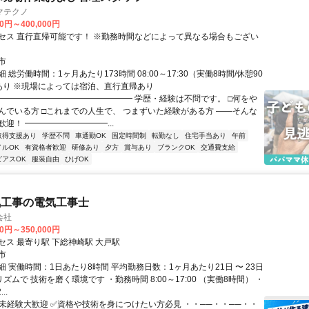
マテクノ
00円～400,000円
セス 直行直帰可能です！ ※勤務時間などによって異なる場合もござい
市
 総労働時間：1ヶ月あたり173時間 08:00～17:30（実働8時間/休憩90
業あり ※現場によっては宿泊、直行直帰あり
━━━━━━━━━━━━━━━━━ 学歴・経験は不問です。 □何をや
んでいる方 □これまでの人生で、 つまずいた経験がある方 ――そんな
迎！ ━━━━━━━━━━...
取得支援あり
学歴不問
車通勤OK
固定時間制
転勤なし
住宅手当あり
午前
イルOK
有資格者歓迎
研修あり
夕方
賞与あり
ブランクOK
交通費支給
ピアスOK
服装自由
ひげOK
気工事の電気工事士
会社
00円～350,000円
セス 最寄り駅 下総神崎駅 大戸駅
市
 実働時間：1日あたり8時間 平均勤務日数：1ヶ月あたり21日 〜 23日
ズムで 技術を磨く環境です ・勤務時間 8:00～17:00 （実働8時間） ・
..
✅未経験大歓迎 ✅資格や技術を身につけたい方必見 ・・──・・──・・