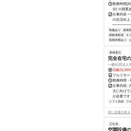
勤務時間詳細
分) ※残
仕事内容 
の生活向上
━━━━━━
制服あり
資格
経験者歓迎
ネ
長期休暇あり
業務委託
完全在宅
一般社団法人
日給32,00
フルリモー
勤務時間・曜
仕事内容:
大に向けて
が必要です！
シフト自由
フ
同じ企業の求人
正社員
空調設備