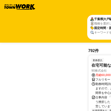
千葉県
大戸
職種を選択
固定時間・
キーワード
792件
業務委託
在宅可能
90株式会社
月給60,00
フルリモー
勤務時間詳
ますので、お
間帯を中心に
仕事内容 
う挫折したく
営しています
社員登用あり