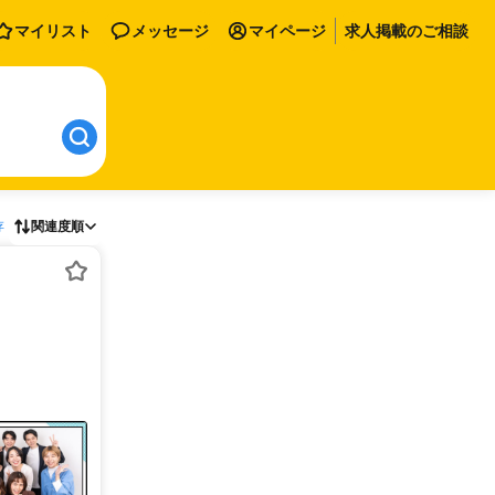
マイリスト
メッセージ
マイページ
求人掲載のご相談
存
関連度順