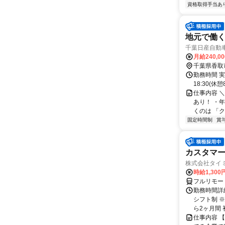
資格取得手当あ
地元で働く
千葉日産自動
月給240,0
千葉県香取
勤務時間 実
18:30(
仕事内容 
あり！ ・
くのは 「クル
固定時間制
賞
カスタマー
株式会社タイ
時給1,300
フルリモー
勤務時間詳細
シフト制 
ら2ヶ月間 
仕事内容 