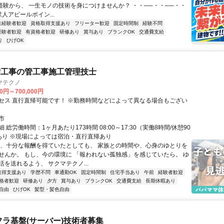
未経験から、 一生モノの技術を身につけませんか？ ・・──・・──・・
 求人アピールポイン...
未経験者歓迎
資格取得支援あり
フリーター歓迎
固定時間制
経験不問
経験者歓迎
有資格者歓迎
研修あり
賞与あり
ブランクOK
交通費支給
り
ひげOK
備工事の管工事施工管理技士
マテクノ
00円～700,000円
セス 直行直帰可能です！ ※勤務時間などによって異なる場合もござい
市
 総労働時間：1ヶ月あたり173時間 08:00～17:30（実働8時間/休憩90
業あり ※現場によっては宿泊・直行直帰あり
今、十分な報酬を得ていたとしても、 家族との時間や、心身のゆとりを
せんか。 もし、今の環境に 「報われない孤独感」を感じていたら。 ゆ
を送れるよう、 サクマテクノ...
取得支援あり
学歴不問
車通勤OK
固定時間制
住宅手当あり
午前
経験者歓迎
格者歓迎
研修あり
夕方
賞与あり
ブランクOK
交通費支給
長期休暇あり
自由
ひげOK
髪型・髪色自由
フラ基盤(サーバー)技術者募集