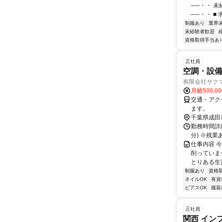
──・・ 
──・・ ■
制服あり
業界
未経験者歓迎
資格取得手当あ
正社員
空調・設
有限会社サク
月給500,0
交通・アク
ます。
千葉県成田
勤務時間詳細
分) ※残
仕事内容 
削っていま
とりある生活
制服あり
資格
ネイルOK
有資
ピアスOK
服装
正社員
関西 イン