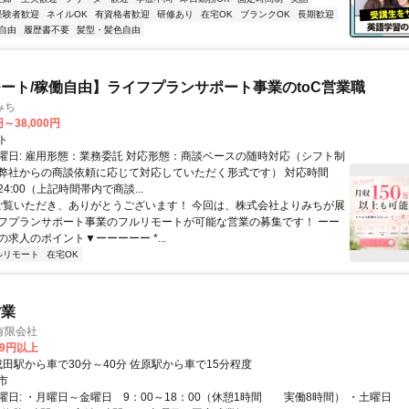
経験者歓迎
ネイルOK
有資格者歓迎
研修あり
在宅OK
ブランクOK
長期歓迎
自由
履歴書不要
髪型・髪色自由
ート/稼働自由】ライフプランサポート事業のtoC営業職
みち
円～38,000円
ト
曜日: 雇用形態：業務委託 対応形態：商談ベースの随時対応（シフト制
弊社からの商談依頼に応じて対応していただく形式です） 対応時間
24:00（上記時間帯内で商談...
 ご覧いただき、ありがとうございます！ 今回は、株式会社よりみちが展
フプランサポート事業のフルリモートが可能な営業の募集です！ ーー
求人のポイント▼ーーーーー *...
ルリモート
在宅OK
営業
有限会社
59円以上
アクセス: 成田駅から車で30分～40分 佐原駅から車で15分程度
市
曜日: ・月曜日～金曜日 9：00～18：00（休憩1時間 実働8時間） ・土