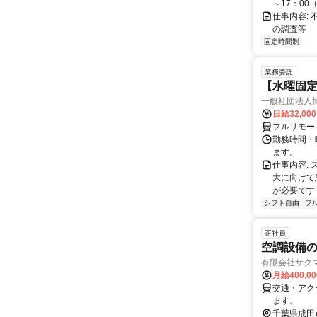
～17：0
仕事内容:
の調査等 
固定時間制
業務委託
【水曜固
一般社団法人
日給32,00
フルリモー
勤務時間・曜
ます。
仕事内容:
大に向けて
が必要です！
シフト自由
フ
正社員
空調設備
有限会社サク
月給400,0
交通・アク
ます。
千葉県成田