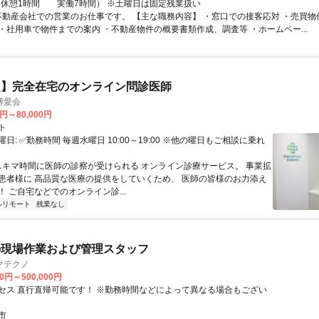
0（休憩1時間 実働7時間） ※土曜日は固定残業扱い
 不動産会社での営業のお仕事です。 【主な職務内容】 ・窓口での接客応対 ・売買
・社用車で物件までの案内 ・不動産物件の概要書類作成、調査等 ・ホームペー...
定】完全在宅のオンライン問診医師
博愛会
0円～80,000円
ト
日: ✅勤務時間 毎週水曜日 10:00～19:00 ※他の曜日もご相談に乗れ
 スキマ時間に医師の診察が受けられる オンライン診療サービス。 事業拡
患者様に 高品質な医療の提供をしていくため、 医師の皆様のお力添え
 ご自宅などでのオンライン診...
ルリモート
残業なし
の現場作業および管理スタッフ
マテクノ
00円～500,000円
セス 直行直帰可能です！ ※勤務時間などによって異なる場合もござい
市