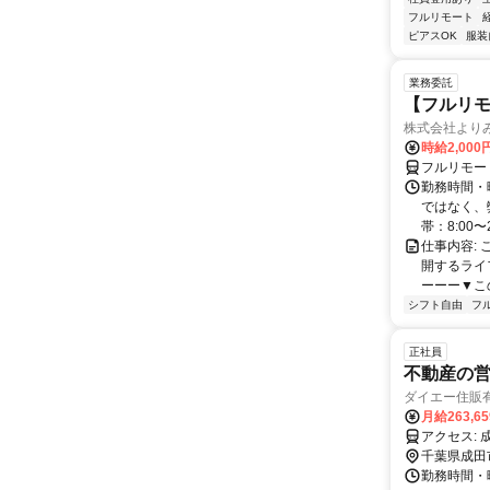
フルリモート
ピアスOK
服装
業務委託
【フルリモ
株式会社より
時給2,000
フルリモー
勤務時間・
ではなく、
帯：8:00〜
仕事内容:
開するライ
ーーー▼この
シフト自由
フ
正社員
不動産の
ダイエー住販
月給263,6
千葉県成田
勤務時間・