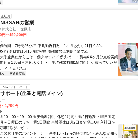
り
正社員
NISSANの営業
車株式会社 佐原店
00円～450,000円
市
働時間：7時間35分/日 平均勤務日数：1ヶ月あたり21日 9:30～
休憩85分) ※残業は月15時間程度 ※残業代は別途全額支給
＼大手企業だからこそ、働きやすい／ 例えば… ・賞与4.6ヶ月分支給実績
年間休日119日＊連休あり！ ・月平均残業時間15時間！ ＼ 買っていただ
マ ＜ あなた」 ...
与あり
交通費支給
アルバイト・パート
サポート(企業と電話メイン)
ミー
円～1,700円
ト
 10：00～19：00 ※実働8時間、休憩1時間 ※週5日勤務 ・曜日固定
※月～日曜日のうち、週5日勤務 ※希望休は月2日まで提出OK 入社日か
初期研修がござい...
【このお仕事のポイント！】 ・基本10〜19時の時間固定 ・みんなが知っ