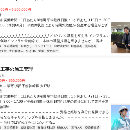
子
000円～6,500,000円
ト
 実働時間：1日あたり8時間 平均勤務日数：1ヶ月あたり19日 〜 20日
18:00（休憩60分） ※案件状況により時間外勤務が 発生する場合がござ
/_/_/_/_/_/_/_/_/_/_/_/_/_/_/_/_/ メガバンク基盤を支える インフラエン
 金融インフラの最前線で、 本物の基盤技術を磨きませんか。 当社...
り
固定時間制
転勤なし
フルリモート
経験者歓迎
研修あり
賞与あり
費支給
土日祝休み
ひげOK
髪型・髪色自由
気工事の施工管理
会社
00円～500,000円
セス 最寄り駅 下総神崎駅 大戸駅
市
 実働時間：1日あたり8時間 平均勤務日数：1ヶ月あたり21日 〜 23日
 8:00～17:00 ✅実働8時間 ✅休憩1時間 現場の進捗に応じて業務を進
理の...
＝＝＝＝＝＝＝＝＝＝＝＝＝＝＝＝＝＝ 資格と経験を存分に発揮できる
さらなるキャリアアップを目指しませんか。 ＝＝＝＝＝＝＝＝＝＝＝＝
 当社では官公庁をはじめとする...
り
固定時間制
経験者歓迎
有資格者歓迎
研修あり
賞与あり
交通費支給