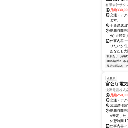
有限会社サク
月給330,0
交通・アク
ます。
千葉県成田
勤務時間詳細
分) ※残
仕事内容 
りたいか悩
あなたも大歓
制服あり
資格
経験者歓迎
ネ
長期休暇あり
正社員
官公庁電
浅野電設株式
月給250,0
交通・アク
茨城県稲敷
勤務時間詳細
⭐安定したリ
休憩時間 12.
仕事内容 