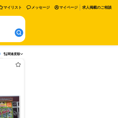
マイリスト
メッセージ
マイページ
求人掲載のご相談
存
関連度順