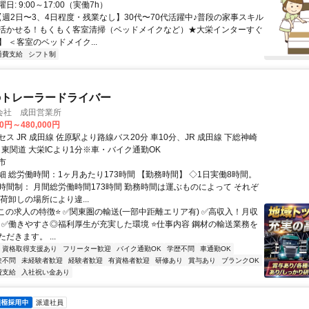
: 9:00～17:00（実働7h）
 【週2日〜3、4日程度・残業なし】30代〜70代活躍中♪普段の家事スキル
活かせる！もくもく客室清掃（ベッドメイクなど）★大栄インターすぐ
 ＜客室のベッドメイク...
通費支給
シフト制
のトレーラードライバー
会社 成田営業所
00円～480,000円
ス JR 成田線 佐原駅より路線バス20分 車10分、JR 成田線 下総神崎
、東関道 大栄ICより1分※車・バイク通勤OK
市
細 総労働時間：1ヶ月あたり173時間 【勤務時間】 ◇1日実働8時間。
時間制： 月間総労働時間173時間 勤務時間は運ぶものによって それぞ
荷卸しの場所により違...
️この求人の特徴⭐️ ✅️関東圏の輸送(一部中距離エリア有) ✅️高収入！月収
 ✅️働きやすさ◎福利厚生が充実した環境 ⭐️仕事内容 鋼材の輸送業務を
だきます。 ...
資格取得支援あり
フリーター歓迎
バイク通勤OK
学歴不問
車通勤OK
験不問
未経験者歓迎
経験者歓迎
有資格者歓迎
研修あり
賞与あり
ブランクOK
費支給
入社祝い金あり
派遣社員