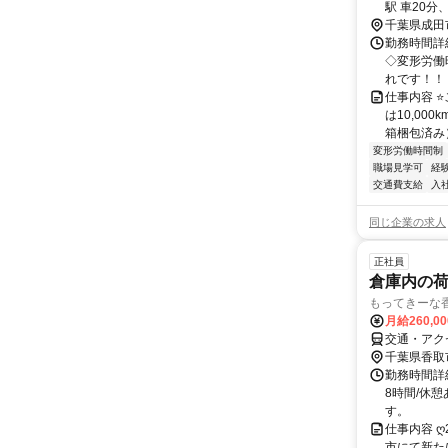
駅 車20分
千葉県成田
勤務時間詳
◇変形労働
れです！！ 
仕事内容 ⭐
は10,00
箱梱包済み）
変形労働時間制
職場見学可
経
交通費支給
入
同じ企業の求人
正社員
倉庫内の荷
もってきーな香
月給260,0
交通・アク
千葉県香取
勤務時間詳細 
8時間/休
す。
仕事内容 
市にて新た