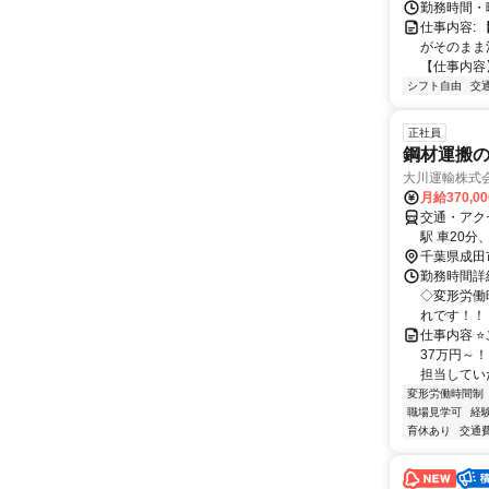
勤務時間・曜日
仕事内容:
がそのまま
【仕事内容】
シフト自由
交
正社員
鋼材運搬
大川運輸株式
月給370,0
交通・アクセ
駅 車20分
千葉県成田
勤務時間詳
◇変形労働
れです！！ 
仕事内容 ⭐
37万円～！
担当していた
変形労働時間制
職場見学可
経
育休あり
交通