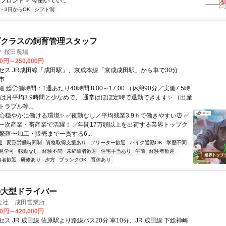
フロント＞ 今働いてい...
2・3日からOK
シフト制
プクラスの飼育管理スタッフ
 桜田農場
00円～250,000円
セス JR成田線「成田駅」、京成本線「京成成田駅」から車で30分
市
 総労働時間：1週あたり40時間 8:00～17:00 （休憩90分／実働7.5時
業は月平均3.9時間と少なめで、 通常はほぼ定時で退勤できます✨ （出産
ラブル等...
✅心穏やかに働ける環境✨ ✅夜勤なし／平均残業3.9ｈで働きやすい⏰ ✅
一次産業・畜産業で活躍！ ✅年間17万頭以上を出荷する業界トップク
繁殖〜加工・販売まで一貫する6...
迎
変形労働時間制
資格取得支援あり
フリーター歓迎
バイク通勤OK
学歴不問
見学可
転勤なし
経験不問
未経験者歓迎
住宅手当あり
午前
経験者歓迎
格者歓迎
研修あり
夕方
ブランクOK
育休あり
の大型ドライバー
会社 成田営業所
00円～420,000円
ス JR 成田線 佐原駅より路線バス20分 車10分、JR 成田線 下総神崎