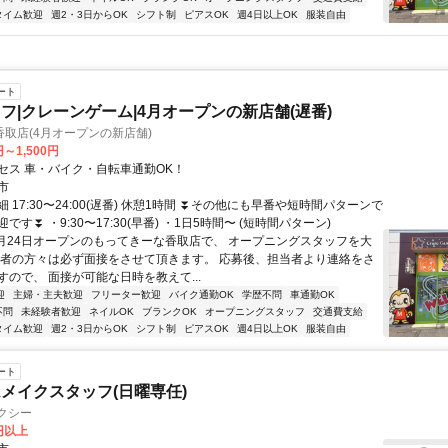
タイム歓迎
週2・3日からOK
シフト制
ピアスOK
週4日以上OK
服装自由
ート
フ|クレーンゲーム|4月オープンの新店舗(遅番)
取店(4月オープンの新店舗)
円～1,500円
セス 車・バイク・自転車通勤OK！
市
 17:30〜24:00(遅番) 休憩1時間 ⏬その他にも早番や短時間パターンで
です⏬ ・9:30〜17:30(早番) ・1日5時間〜 (短時間パターン)
4月24日オープンのもってきーな香取店で、 オープニングスタッフを大
募者の方々は必ず面接をさせて頂きます。 応募後、担当者より連絡をさ
すので、 面接が可能な日時を教えて...
迎
主婦・主夫歓迎
フリーター歓迎
バイク通勤OK
学歴不問
車通勤OK
不問
未経験者歓迎
ネイルOK
ブランクOK
オープニングスタッフ
交通費支給
タイム歓迎
週2・3日からOK
シフト制
ピアスOK
週4日以上OK
服装自由
ート
メイクスタッフ(日曜専任)
クシー
0円以上