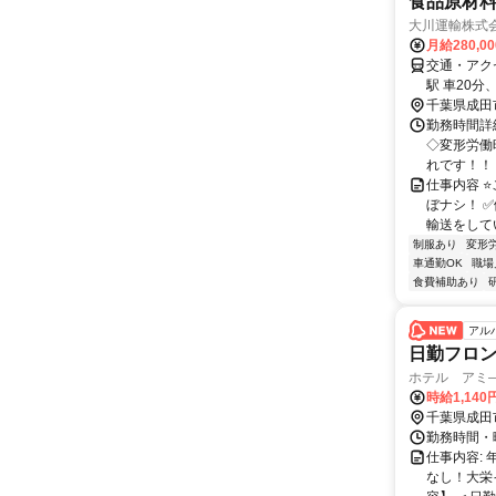
食品原材料
大川運輸株式
月給280,0
交通・アクセ
駅 車20分
千葉県成田
勤務時間詳
◇変形労働
れです！！ 
仕事内容 ⭐
ぼナシ！ 
輸送をしてい
制服あり
変形
車通勤OK
職場
食費補助あり
アル
日勤フロン
ホテル アミ
時給1,14
千葉県成田
勤務時間・曜日
仕事内容:
なし！大栄