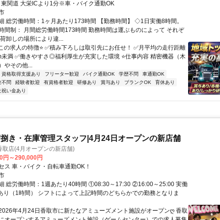
、東関道 大栄ICより1分※車・バイク通勤OK
市
細 総労働時間：1ヶ月あたり173時間 【勤務時間】 ◇1日実働8時間。
時間制： 月間総労働時間173時間 勤務時間は運ぶものによって それぞ
荷卸しの場所により違...
️この求人の特徴⭐️ ✅️積み下ろしは取引先にお任せ！ ✅️月平均の走行距離
0km未満 ✅️働きやすさ◎福利厚生が充実した環境 ⭐️仕事内容 精密機器（木
やその他...
資格取得支援あり
フリーター歓迎
バイク通勤OK
学歴不問
車通勤OK
験不問
経験者歓迎
有資格者歓迎
研修あり
賞与あり
ブランクOK
育休あり
社祝い金あり
捌き・在庫管理スタッフ|4月24日オープンの新店舗
取店(4月オープンの新店舗)
00円～290,000円
セス 車・バイク・自転車通勤OK！
市
総労働時間：1週あたり40時間 ①08:30～17:30 ②16:00～25:00 実働
憩あり（1時間） シフトによって上記時間のどちらかでの勤務となりま
ღ2026年4月24日香取市に新たなアミューズメント施設がオープンღ 香取
にオープンするアミューズメント施設（ゲームセンター）での求人募集