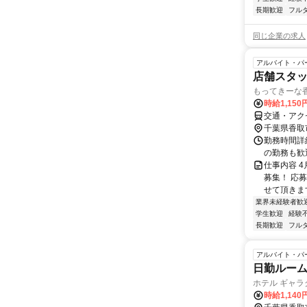
長期歓迎
フル
同じ企業の求人
アルバイト・パ
店舗スタッ
もってきーな香
時給1,150
交通・アク
千葉県香取
勤務時間詳細
の勤務も歓迎
仕事内容 
募集！ 応
せて頂きま
業界未経験者歓
学生歓迎
経験
長期歓迎
フル
アルバイト・パ
日勤ルーム
ホテル ギャラ
時給1,14