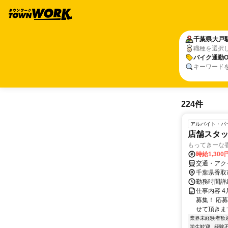
千葉県
大戸
職種を選択
バイク通勤O
キーワード
224件
アルバイト・パ
店舗スタッ
もってきーな香
時給1,300
交通・アク
千葉県香取
勤務時間詳細 
仕事内容 
募集！ 応
せて頂きま
業界未経験者歓
学生歓迎
経験