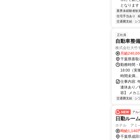
となります！
業界未経験者歓
住宅手当あり
交通費支給
シ
正社員
自動車整備
株式会社大竹
月給240,0
千葉県香取
勤務時間・曜
18:00（
時間未満...
仕事内容:
連休あり／
容】 メカニ
交通費支給
シ
アル
日勤ルーム
ホテル アミ
時給1,14
千葉県成田