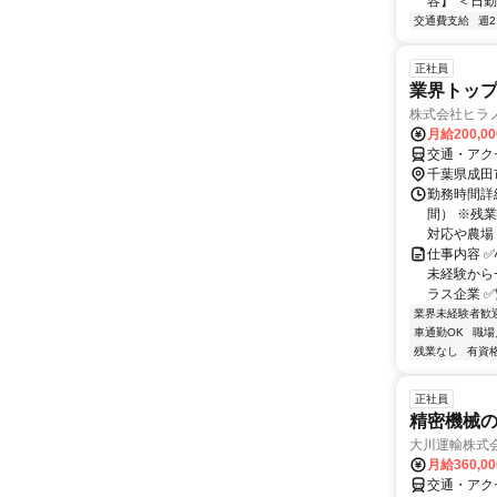
容】 ＜日勤
交通費支給
週
正社員
業界トッ
株式会社ヒラノ
月給200,0
交通・アク
千葉県成田
勤務時間詳細
間） ※残
対応や農場ト
仕事内容 
未経験から
ラス企業 ✅
業界未経験者歓
車通勤OK
職場
残業なし
有資
正社員
精密機械
大川運輸株式
月給360,0
交通・アクセ