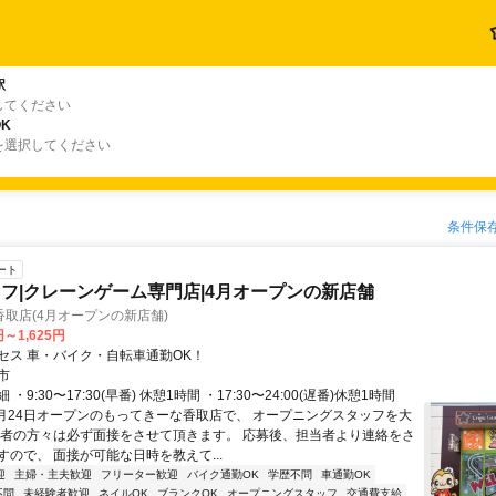
駅
してください
K
を選択してください
条件保
ート
フ|クレーンゲーム専門店|4月オープンの新店舗
取店(4月オープンの新店舗)
円～1,625円
セス 車・バイク・自転車通勤OK！
市
・9:30〜17:30(早番) 休憩1時間 ・17:30〜24:00(遅番)休憩1時間
4月24日オープンのもってきーな香取店で、 オープニングスタッフを大
募者の方々は必ず面接をさせて頂きます。 応募後、担当者より連絡をさ
すので、 面接が可能な日時を教えて...
迎
主婦・主夫歓迎
フリーター歓迎
バイク通勤OK
学歴不問
車通勤OK
不問
未経験者歓迎
ネイルOK
ブランクOK
オープニングスタッフ
交通費支給