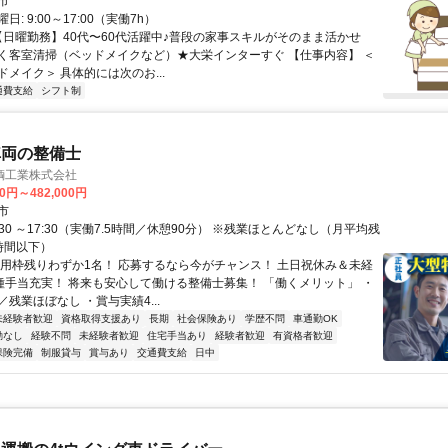
市
: 9:00～17:00（実働7h）
 【日曜勤務】40代〜60代活躍中♪普段の家事スキルがそのまま活かせ
く客室清掃（ベッドメイクなど）★大栄インターすぐ 【仕事内容】 ＜
メイク＞ 具体的には次のお...
通費支給
シフト制
車両の整備士
輌工業株式会社
00円～482,000円
市
:30 ～17:30（実働7.5時間／休憩90分） ※残業ほとんどなし（月平均残
時間以下）
採用枠残りわずか1名！ 応募するなら今がチャンス！ 土日祝休み＆未経
各種手当充実！ 将来も安心して働ける整備士募集！ 「働くメリット」 ・
残業ほぼなし ・賞与実績4...
未経験者歓迎
資格取得支援あり
長期
社会保険あり
学歴不問
車通勤OK
勤なし
経験不問
未経験者歓迎
住宅手当あり
経験者歓迎
有資格者歓迎
保険完備
制服貸与
賞与あり
交通費支給
日中