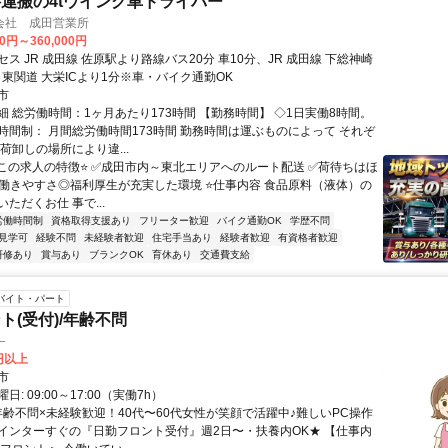
運搬の4tウイング車ドライバー
会社 成田営業所
00円～360,000円
ス JR 成田線 佐原駅より路線バス20分 車10分、JR 成田線 下総神崎
、東関道 大栄ICより1分※車・バイク通勤OK
市
細 総労働時間：1ヶ月あたり173時間 【勤務時間】 ◇1日実働8時間。
時間制： 月間総労働時間173時間 勤務時間は運ぶものによって それぞ
荷卸しの場所により違...
️この求人の特徴⭐️ ✅️成田市内～東北エリアへのルート配送 ✅️荷待ちはほ
✅️働きやすさ◎福利厚生が充実した環境 ⭐️仕事内容 食品原料（液体）の
ただくお仕 事で...
労働時間制
資格取得支援あり
フリーター歓迎
バイク通勤OK
学歴不問
見学可
経験不問
未経験者歓迎
住宅手当あり
経験者歓迎
有資格者歓迎
研修あり
賞与あり
ブランクOK
育休あり
交通費支給
バイト・パート
ト(受付)/年齢不問
―
0円以上
市
: 09:00～17:00（実働7h）
 年齢不問×未経験歓迎！40代〜60代女性が笑顔で活躍中♪難しいPC操作
インターすぐの『日勤フロント受付』週2日〜・扶養内OK★ 【仕事内