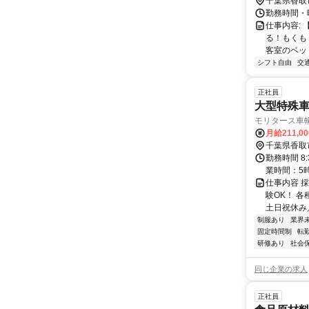
千葉県香取
勤務時間・曜日
仕事内容:
る！もくも
客室のベッド
シフト自由
交
正社員
大型特殊
モリタース車
月給211,0
千葉県香取
勤務時間 8
業時間：5
仕事内容 
験OK！ 
土日祝休み／
制服あり
業界
固定時間制
転
研修あり
社会
同じ企業の求人
正社員