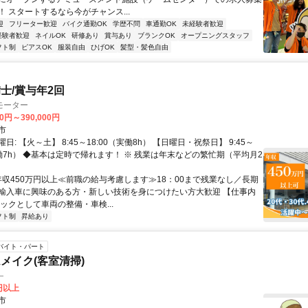
 スタートするなら今がチャンス...
迎
フリーター歓迎
バイク通勤OK
学歴不問
車通勤OK
未経験者歓迎
経験者歓迎
ネイルOK
研修あり
賞与あり
ブランクOK
オープニングスタッフ
フト制
ピアスOK
服装自由
ひげOK
髪型・髪色自由
士/賞与年2回
モーター
00円～390,000円
市
日: 【火～土】 8:45～18:00（実働8h） 【日曜日・祝祭日】 9:45～
実働7h） ◆基本は定時で帰れます！ ※ 残業は年末などの繁忙期（平均月2
 年収450万円以上≪前職の給与考慮します≫18：00まで残業なし／長期
輸入車に興味のある方・新しい技術を身につけたい方大歓迎 【仕事内
ックとして車両の整備・車検...
フト制
昇給あり
バイト・パート
メイク(客室清掃)
―
0円以上
市