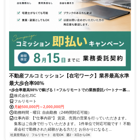
不動産フルコミッション【在宅ワーク】業界最高水準
最大歩合率98%
<歩合率最高98%で稼げる！>フルリモートでの業務委託パートナー募
集！1件単位で対応可能！
株式会社JSC
フルリモート
月給500,000円～2,000,000円
勤務時間・曜日: 自由勤務（24時間対応可能）
仕事内容: 【*仕事内容*】 賃貸、売買の営業を行っていただきます。
集客はご自身で行っていただきます。 1件単位で対応可能です！ 不動
産会社で勤務された経験がある方だと お分かりになると...
社員登用あり
フルリモート
在宅OK
週2・3日からOK