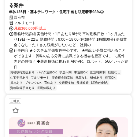
る案件
年休135日・基本テレワーク・住宅手当も◎定着率98%◎
西麻布
フルリモート
月給360,000円以上
勤務時間詳細 実働時間：1日あたり8時間 平均勤務日数：1ヶ月あた
り19日 〜 22日 勤務時間：9:00～18:00 (休憩時間 1時間00分) ※残業
全くなし・たくさん残業がしたいなど、社員の...
仕事内容 ★システム開発案件中心です。 ★幅広い分野に携わること
ができます！興味のある分野に挑戦できる機会も豊富です。 ＼案件
内容の特徴／ ◆最新技術に携わる AIやVR、ロボット、5Gといった案
件...
資格取得支援あり
バイク通勤OK
学歴不問
車通勤OK
固定時間制
転勤なし
住宅手当あり
フルリモート
交通費全額支給
残業なし
研修あり
在宅OK
賞与あり
ブランクOK
育休あり
交通費支給
長期歓迎
駅近5分以内
資格取得手当あり
長期休暇あり
正社員