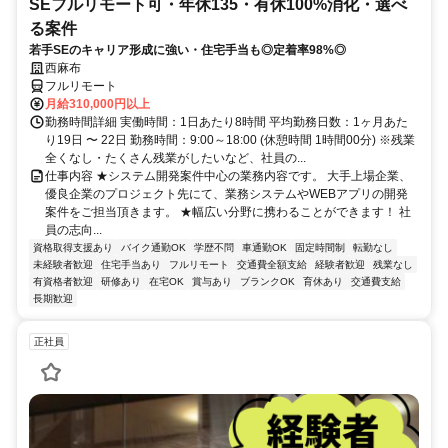
SEフルリモート可・年休135・有休100%消化・選べ
る案件
若手SEのキャリア形成に強い・住宅手当も◎定着率98%◎
西麻布
フルリモート
月給310,000円以上
勤務時間詳細 実働時間：1日あたり8時間 平均勤務日数：1ヶ月あた
り19日 〜 22日 勤務時間：9:00～18:00 (休憩時間 1時間00分) ※残業
全くなし・たくさん残業がしたいなど、社員の...
仕事内容 ★システム開発案件中心の業務内容です。 大手上場企業、
優良企業のプロジェクト先にて、業務システムやWEBアプリの開発
案件をご担当頂きます。 ★幅広い分野に携わることができます！ 社
員の志向...
資格取得支援あり
バイク通勤OK
学歴不問
車通勤OK
固定時間制
転勤なし
未経験者歓迎
住宅手当あり
フルリモート
交通費全額支給
経験者歓迎
残業なし
有資格者歓迎
研修あり
在宅OK
賞与あり
ブランクOK
育休あり
交通費支給
長期歓迎
正社員