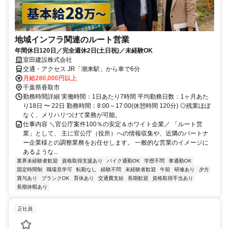
地域インフラ関連のルート営業
年間休日120日／完全週休2日(土日祝)／未経験OK
室田建設株式会社
交通・アクセス JR「潮来駅」から車で6分
月給280,000円以上
千葉県香取市
勤務時間詳細 実働時間：1日あたり7時間 平均勤務日数：1ヶ月あた
り18日 〜 22日 勤務時間：8:00～17:00(休憩時間 120分) ◎残業ほぼ
なく、メリハリつけて業務が可能。
仕事内容 ＼官公庁案件100％の安定＆ホワイト企業／ 「ルート営
業」として、 主に官公庁（役所）への情報収集や、近隣のパートナ
ー企業様との調整業務をお任せします。 一般的な営業のイメージに
あるような...
業界未経験者歓迎
資格取得支援あり
バイク通勤OK
学歴不問
車通勤OK
固定時間制
職場見学可
転勤なし
経験不問
未経験者歓迎
午前
研修あり
夕方
賞与あり
ブランクOK
育休あり
交通費支給
長期歓迎
資格取得手当あり
長期休暇あり
正社員