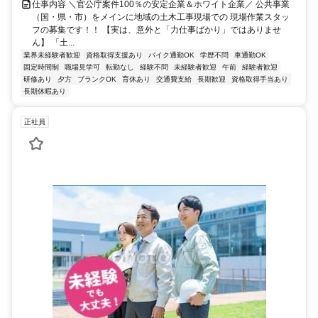
仕事内容 ＼官公庁案件100％の安定企業＆ホワイト企業／ 公共事業
（国・県・市）をメインに地域の土木工事現場での 現場作業スタッ
フの募集です！！ 【実は、意外と「力仕事ばかり」ではありませ
ん】 「土...
業界未経験者歓迎
資格取得支援あり
バイク通勤OK
学歴不問
車通勤OK
固定時間制
職場見学可
転勤なし
経験不問
未経験者歓迎
午前
経験者歓迎
研修あり
夕方
ブランクOK
育休あり
交通費支給
長期歓迎
資格取得手当あり
長期休暇あり
正社員