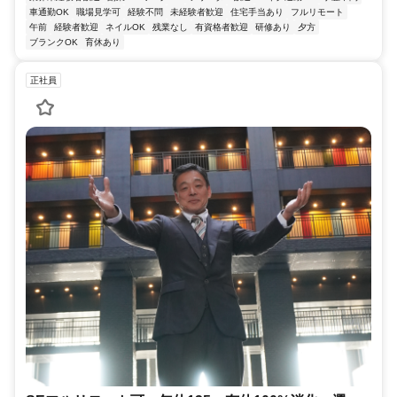
車通勤OK
職場見学可
経験不問
未経験者歓迎
住宅手当あり
フルリモート
午前
経験者歓迎
ネイルOK
残業なし
有資格者歓迎
研修あり
夕方
ブランクOK
育休あり
正社員