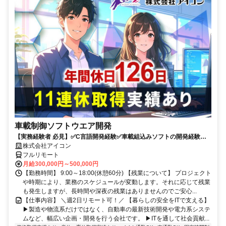
車載制御ソフトウエア開発
【実務経験者 必見】✅C言語開発経験✅車載組込みソフトの開発経験 ✅
年間休日126日+有給✅週2程度リモート可✅9時～18時勤務
株式会社アイコン
フルリモート
月給300,000円～500,000円
【勤務時間】 9:00～18:00(休憩60分) 【残業について】 プロジェクト
や時期により、業務のスケジュールが変動します。それに応じて残業
も発生しますが、長時間や深夜の残業はありませんのでご安心...
【仕事内容】 ＼週2日リモート可！／ 【暮らしの安全をITで支える】
▶製造や物流系だけではなく、自動車の最新技術開発や電力系システ
ムなど、幅広い企画・開発を行う会社です。 ▶ITを通して社会貢献...