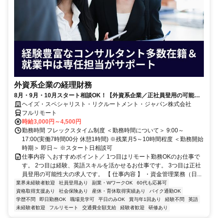
外資系企業の経理財務
8月・9月・10月スタート相談OK！【外資系企業／正社員登用の可能性
大／700万～800万／リモート勤務OK】経理財務
ヘイズ・スペシャリスト・リクルートメント・ジャパン株式会社
フルリモート
時給3,000円～4,500円
勤務時間 フレックスタイム制度 ＜勤務時間について＞ 9:00～
17:00(実働7時間00分 休憩1時間) ※残業月5～10時間程度 ＜勤務開始
時期＞ 即日～ ※スタート日相談可
仕事内容 ＼おすすめポイント／ 1つ目はリモート勤務OKのお仕事で
す。 2つ目は経験、英語スキルを活かせるお仕事です。 3つ目は正社
員登用の可能性大の求人です。 【 仕事内容 】 ・資金管理業務（日...
業界未経験者歓迎
社員登用あり
副業・WワークOK
60代も応募可
資格取得支援あり
社会保険あり
産休・育休取得実績あり
バイク通勤OK
学歴不問
即日勤務OK
職場見学可
平日のみOK
賞与年1回あり
経験不問
英語
未経験者歓迎
フルリモート
交通費全額支給
経験者歓迎
研修あり