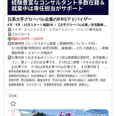
日系大手グローバル企業のIFRSアドバイザー
8月・9月・10月スタート相談OK！【大手グローバル企業／在宅勤務メ
イン／週1～2日勤務】IFRSアドバイザー
ヘイズ・スペシャリスト・リクルートメント・ジャパン株式会社
フルリモート
時給5,000円～7,000円
勤務時間 フレックスタイム制度 ＜勤務時間について＞ 9:00～
17:30(実働7時間30分 休憩1時間) 、稼働週1～２日 ※残業なし ＜勤務
開始時期＞ スタート日相談可
仕事内容 ＼おすすめポイント／ 1つ目は業務委託契約可、在宅勤務メ
イン、週１～２日のお仕事です。 2つ目はご経験・スキルを活かせる
お仕事です。 3つ目は有名企業でのお仕事です。 【 仕事内容 】 ・...
業界未経験者歓迎
週1日からOK
副業・WワークOK
60代も応募可
資格取得支援あり
社会保険あり
産休・育休取得実績あり
バイク通勤OK
学歴不問
即日勤務OK
職場見学可
平日のみOK
賞与年1回あり
経験不問
英語
未経験者歓迎
フルリモート
交通費全額支給
経験者歓迎
残業なし
正社員