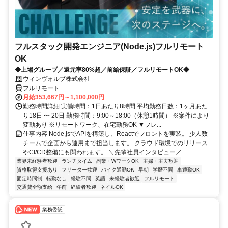
フルスタック開発エンジニア(Node.js)フルリモート
OK
◆上場グループ／還元率80%超／前給保証／フルリモートOK◆
ウィンヴォルブ株式会社
フルリモート
月給353,667円～1,100,000円
勤務時間詳細 実働時間：1日あたり8時間 平均勤務日数：1ヶ月あた
り18日 〜 20日 勤務時間：9:00～18:00（休憩1時間） ※案件により
変動あり ※リモートワーク、在宅勤務OK ▼フレ...
仕事内容 Node.jsでAPIを構築し、Reactでフロントを実装。 少人数
チームで企画から運用まで担当します。 クラウド環境でのリリース
やCI/CD整備にも関われます。 ＼先輩社員インタビュー／...
業界未経験者歓迎
ランチタイム
副業・WワークOK
主婦・主夫歓迎
資格取得支援あり
フリーター歓迎
バイク通勤OK
早朝
学歴不問
車通勤OK
固定時間制
転勤なし
経験不問
英語
未経験者歓迎
フルリモート
交通費全額支給
午前
経験者歓迎
ネイルOK
業務委託