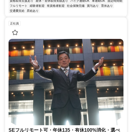
資格取得支援あり
産休・育休取得実績あり
バイク通勤OK
車通勤OK
固定時間制
フルリモート
経験者歓迎
有資格者歓迎
社会保険完備
賞与あり
育休あり
交通費支給
昇給あり
正社員
SEフルリモート可・年休135・有休100%消化・選べ