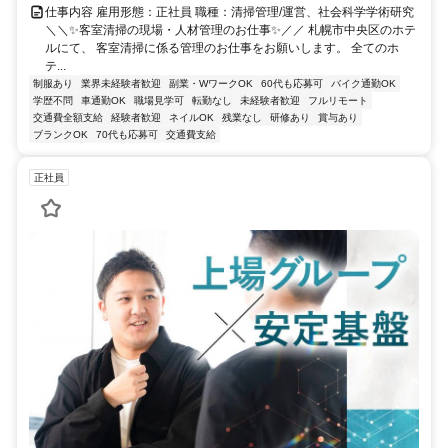
仕事内容 雇用形態：正社員 職種：清掃管理/運営、社会科学学術研究
＼＼✨客室清掃の現場・人材管理のお仕事✨／／ 札幌市中央区のホテ
ルにて、 客室清掃に係る管理のお仕事をお願いします。 全てのホ
テ...
制服あり
業界未経験者歓迎
副業・WワークOK
60代も応募可
バイク通勤OK
学歴不問
車通勤OK
職場見学可
転勤なし
未経験者歓迎
フルリモート
交通費全額支給
経験者歓迎
ネイルOK
残業なし
研修あり
賞与あり
ブランクOK
70代も応募可
交通費支給
正社員