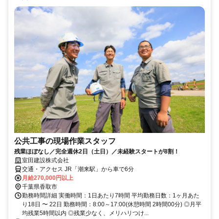
公共工事の現場作業スタッフ
残業ほぼなし／完全週休2日（土日）／未経験スタートが8割！
室田建設株式会社
交通・アクセス JR「潮来駅」から車で6分
月給270,000円以上
千葉県香取市
勤務時間詳細 実働時間：1日あたり7時間 平均勤務日数：1ヶ月あた
り18日 〜 22日 勤務時間：8:00～17:00(休憩時間 2時間00分) ◎月平
均残業5時間以内 ◎残業少なく、メリハリつけ...