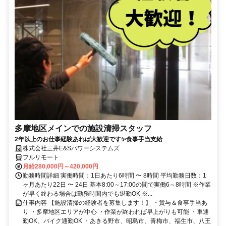
多摩地区メインでの施設清掃スタッフ
2年以上のお仕事経験あれば大歓迎です✨食事手当支給
株式会社三井E&Sパワーシステムズ
フルリモート
月給280,000円～420,000円
勤務時間詳細 実働時間：1日あたり6時間 〜 8時間 平均勤務日数：1
ヶ月あたり22日 〜 24日 基本8:00～17:00の間で実働6～8時間 ※作業
が早く終わる場合は勤務時間内でも退勤OK ※...
仕事内容 【施設清掃の経験者を募集します！】 ・賞与＆食事手当あ
り ・多摩地区エリアが中心 ・作業が終われば早上がりも可能 ・車通
勤OK、バイク通勤OK ・あきる野市、昭島市、青梅市、福生市、八王