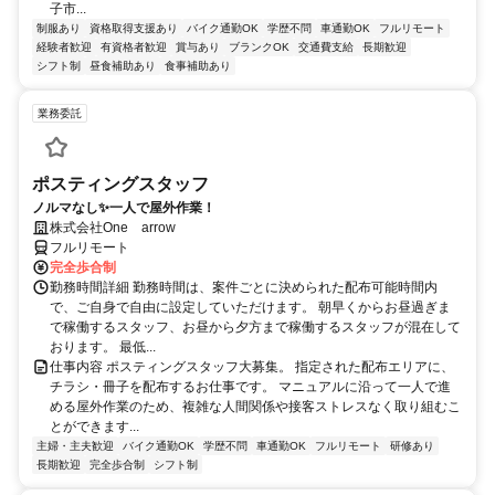
子市...
制服あり
資格取得支援あり
バイク通勤OK
学歴不問
車通勤OK
フルリモート
経験者歓迎
有資格者歓迎
賞与あり
ブランクOK
交通費支給
長期歓迎
シフト制
昼食補助あり
食事補助あり
業務委託
ポスティングスタッフ
ノルマなし✨一人で屋外作業！
株式会社One arrow
フルリモート
完全歩合制
勤務時間詳細 勤務時間は、案件ごとに決められた配布可能時間内
で、ご自身で自由に設定していただけます。 朝早くからお昼過ぎま
で稼働するスタッフ、お昼から夕方まで稼働するスタッフが混在して
おります。 最低...
仕事内容 ポスティングスタッフ大募集。 指定された配布エリアに、
チラシ・冊子を配布するお仕事です。 マニュアルに沿って一人で進
める屋外作業のため、複雑な人間関係や接客ストレスなく取り組むこ
とができます...
主婦・主夫歓迎
バイク通勤OK
学歴不問
車通勤OK
フルリモート
研修あり
長期歓迎
完全歩合制
シフト制