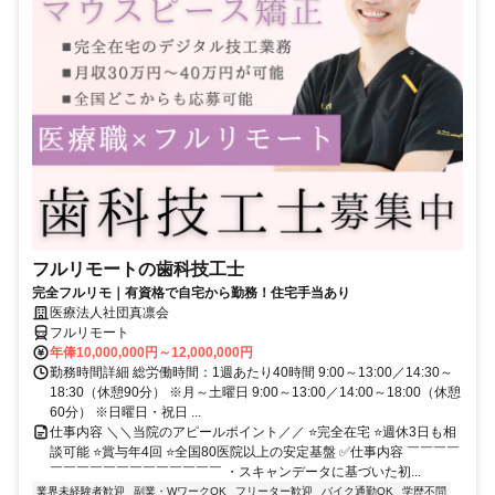
フルリモートの歯科技工士
完全フルリモ｜有資格で自宅から勤務！住宅手当あり
医療法人社団真凛会
フルリモート
年俸10,000,000円～12,000,000円
勤務時間詳細 総労働時間：1週あたり40時間 9:00～13:00／14:30～
18:30（休憩90分） ※月～土曜日 9:00～13:00／14:00～18:00（休憩
60分） ※日曜日・祝日 ...
仕事内容 ＼＼当院のアピールポイント／／ ⭐完全在宅 ⭐週休3日も相
談可能 ⭐賞与年4回 ⭐全国80医院以上の安定基盤 ✅仕事内容 ￣￣￣￣
￣￣￣￣￣￣￣￣￣￣￣￣￣ ・スキャンデータに基づいた初...
業界未経験者歓迎
副業・WワークOK
フリーター歓迎
バイク通勤OK
学歴不問