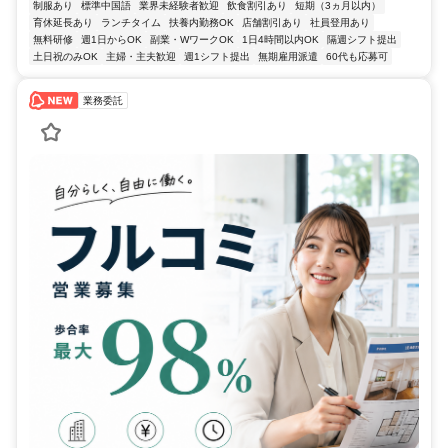
制服あり
標準中国語
業界未経験者歓迎
飲食割引あり
短期（3ヵ月以内）
育休延長あり
ランチタイム
扶養内勤務OK
店舗割引あり
社員登用あり
無料研修
週1日からOK
副業・WワークOK
1日4時間以内OK
隔週シフト提出
土日祝のみOK
主婦・主夫歓迎
週1シフト提出
無期雇用派遣
60代も応募可
業務委託