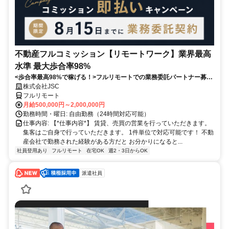
不動産フルコミッション【リモートワーク】業界最高
水準 最大歩合率98%
<歩合率最高98%で稼げる！>フルリモートでの業務委託パートナー募
集！1件単位で対応可能！
株式会社JSC
フルリモート
月給500,000円～2,000,000円
勤務時間・曜日: 自由勤務（24時間対応可能）
仕事内容: 【*仕事内容*】 賃貸、売買の営業を行っていただきます。
集客はご自身で行っていただきます。 1件単位で対応可能です！ 不動
産会社で勤務された経験がある方だと お分かりになると...
社員登用あり
フルリモート
在宅OK
週2・3日からOK
派遣社員