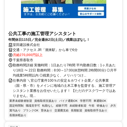
公共工事の施工管理アシスタント
年間休日115日／完全週休2日(土日)／残業ほぼなし！
室田建設株式会社
交通・アクセス JR「潮来駅」から車で6分
月給270,000円以上
千葉県香取市
勤務時間詳細 実働時間：1日あたり7時間 平均勤務日数：1ヶ月あた
り18日 〜 22日 勤務時間：8:00～17:00(休憩時間 2時間00分) ◎月平
均残業5時間以内 ◎残業少なく、メリハリつけ...
仕事内容 ＼官公庁案件100％の安定＆ホワイト企業／ 公共事業
（国・県・市）をメインに地域の土木工事を監督する、 施工管理ア
シスタント業務をお任せいたします！ 【ただのデスクワークではあ
りません。現...
業界未経験者歓迎
資格取得支援あり
バイク通勤OK
学歴不問
車通勤OK
固定時間制
職場見学可
転勤なし
経験不問
未経験者歓迎
午前
研修あり
夕方
賞与あり
ブランクOK
育休あり
交通費支給
長期歓迎
資格取得手当あり
長期休暇あり