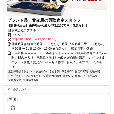
ブランド品・貴金属の買取査定スタッフ
【勤務地自由】未経験から最大年収1200万円！残業なし！
株式会社ラフテル
フルリモート
年俸5,000,000円～12,000,000円
勤務時間詳細 実働時間：1日あたり8時間 平均勤務日数：1ヶ月あた
り20日 〜 21日 10:00～19:00 ★残業なし（残業月平均0時間）
仕事内容 ＝＝＝＝アピールポイント＝＝＝＝ ✅ 社員の紹介で過去2年
間に15名が入社！定着率と風通しの良さが自慢の職場です ✅ 未経験
スタート多数！充実の1〜2ヶ月研修で「目利き」のプロへ ✅ 頑張
り...
業界未経験者歓迎
バイク通勤OK
学歴不問
車通勤OK
固定時間制
経験不問
住宅手当あり
フルリモート
交通費全額支給
残業なし
研修あり
賞与あり
交通費支給
食事補助あり
同じ企業の求人
正社員