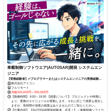
車載制御ソフトウエア(AUTOSAR)開発 システムエン
ジニア
【実務経験者】✅プログラマーまたはシステムエンジニアの実務経験✅C
言語の開発経験✅車載組込ソフトの開発経験✅AUTOSARコンフィグ設
株式会社アイコン
計経験
フルリモート
月給300,000円～500,000円
【勤務時間】 9:00～18:00 【残業について】 プロジェクトや時期に
より、業務のスケジュールが変動します。それに応じて残業も発生し
ますが、長時間や深夜の残業はありませんのでご安心ください。
【仕事内容】 【AUTOSAR開発経験者、必見！】 ✅車載制御ソフトウ