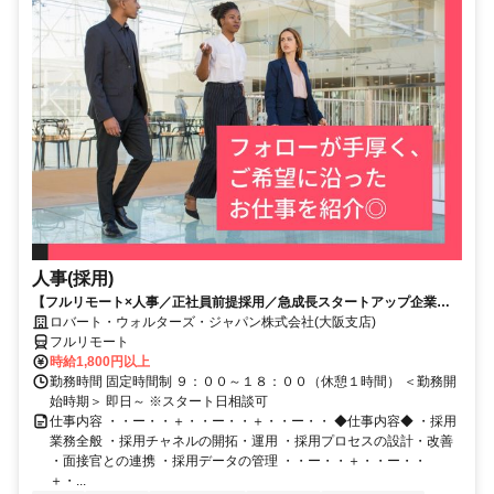
人事(採用)
【フルリモート×人事／正社員前提採用／急成長スタートアップ企業／
英語】Robert Walters
ロバート・ウォルターズ・ジャパン株式会社(大阪支店)
フルリモート
時給1,800円以上
勤務時間 固定時間制 ９：００～１８：００（休憩１時間） ＜勤務開
始時期＞ 即日～ ※スタート日相談可
仕事内容 ・・ー・・＋・・ー・・＋・・ー・・ ◆仕事内容◆ ・採用
業務全般 ・採用チャネルの開拓・運用 ・採用プロセスの設計・改善
・面接官との連携 ・採用データの管理 ・・ー・・＋・・ー・・
＋・...