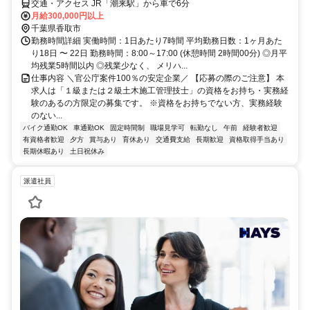
交通・アクセス JR「潮来駅」から車で6分
月給300,000円以上
千葉県香取市
勤務時間詳細 実働時間：1日あたり7時間 平均勤務日数：1ヶ月あた
り18日 〜 22日 勤務時間：8:00～17:00 (休憩時間 2時間00分) ◎月平
均残業5時間以内 ◎残業少なく、 メリハ...
仕事内容 ＼官公庁案件100％の安定企業／ 【応募の際のご注意】 本
求人は「１級または２級土木施工管理技士」の資格をお持ち・実務経
験のあるの方限定の募集です。 ※資格をお持ちでない方、実務経験
のない...
バイク通勤OK
車通勤OK
固定時間制
職場見学可
転勤なし
午前
経験者歓迎
有資格者歓迎
夕方
賞与あり
育休あり
交通費支給
長期歓迎
資格取得手当あり
長期休暇あり
土日祝休み
派遣社員