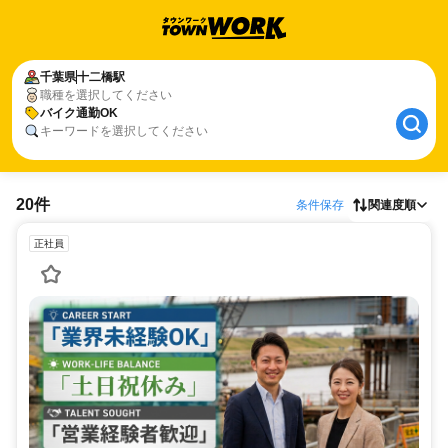
千葉県
十二橋駅
職種を選択してください
バイク通勤OK
キーワードを選択してください
20件
条件保存
関連度順
正社員