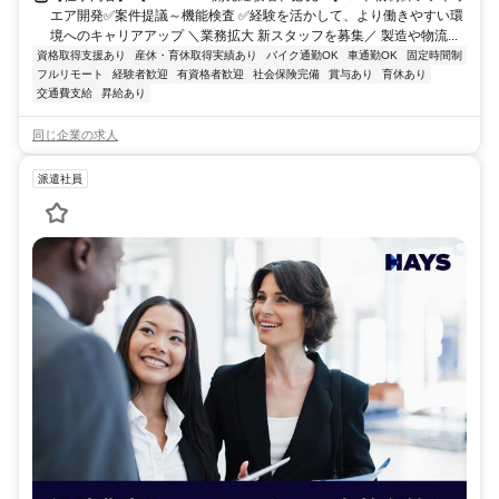
エア開発✅案件提議～機能検査 ✅経験を活かして、より働きやすい環
境へのキャリアアップ ＼業務拡大 新スタッフを募集／ 製造や物流...
資格取得支援あり
産休・育休取得実績あり
バイク通勤OK
車通勤OK
固定時間制
フルリモート
経験者歓迎
有資格者歓迎
社会保険完備
賞与あり
育休あり
交通費支給
昇給あり
同じ企業の求人
派遣社員