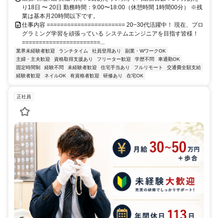
り18日 〜 20日 勤務時間：9:00〜18:00（休憩時間 1時間00分） ※残
業は基本月20時間以下です。
仕事内容 ======================= 20−30代活躍中！ 現在、プロ
グラミング学習を頑張っている システムエンジニアを目指す皆様！
=======================...
業界未経験者歓迎
ランチタイム
社員登用あり
副業・WワークOK
主婦・主夫歓迎
資格取得支援あり
フリーター歓迎
学歴不問
車通勤OK
固定時間制
経験不問
未経験者歓迎
住宅手当あり
フルリモート
交通費全額支給
経験者歓迎
ネイルOK
有資格者歓迎
研修あり
在宅OK
正社員