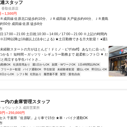
配達スタッフ
 香取佐原店
円～1,500円
ＪＲ成田線 佐原北口徒歩約10分、ＪＲ成田線 大戸徒歩約44分、ＪＲ鹿島
約50分 成田線 佐原 徒歩8分
市
:17:00～21:00 土日祝:10:30～14:00／17:00～21:00 ※上記の時間内
※22時以降は18歳以上(法令による) ★土日勤務できる方大歓迎！ ●週1
【未経験スタートの方がほとんど！ドミノ・ピザstaff】 あなたに合った
つかる！ 短時間～ガッツリ・レギュラー勤務まで 超柔軟シフト◎ ▼ だ
業と両立する学生バイトさ...
内勤務OK
社員登用あり
週1日からOK
副業・WワークOK
1日4時間以内OK
フリーター歓迎
バイク通勤OK
学生歓迎
未経験者歓迎
週払いOK
即日払いOK
3日からOK
シフト制
社割あり
履歴書不要
髪型・髪色自由
ター内の倉庫管理スタッフ
キョウレックス 成田営業所
00円～250,000円
セス 千葉県「佐原駅」より⾞で15分 ★⾞・バイク通勤OK
市