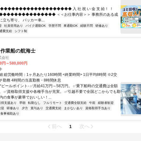
◆◆◆◆◆◆◆◆◆◆◆◆◆◆◆◆◆◆◆ 入 社 祝 い 金 支 給！ ！
◆◆◆◆◆◆◆◆◆◆◆◆◆◆◆ ＜＜お仕事内容＞＞ 事務所のある成
立ち寄り、 パッカー車...
迎
社員登用あり
バイク通勤OK
学歴不問
車通勤OK
経験不問
研修あり
通費支給
シフト制
・作業船の航海士
式会社
00円～580,000円
ト
 総労働時間：1ヶ月あたり160時間 <終業時間> 1日平均8時間 ※2交
チ勤務 4時間の当直勤務・8時間休息
アピールポイント- ✅月給41万円～58万円。 ✅乗下船時の交通費は全額
。 ✅資格取得支援や各種手当が充実。 ✅引越不要で全国どこからでも勤
内の食事が豪華でおいしい！...
取得支援あり
早朝
転勤なし
フルリモート
交通費全額支給
午前
経験者歓迎
歓迎
研修あり
夕方
賞与あり
交通費支給
まかないあり
資格取得手当あり
食事補助あり
前へ
次へ
1