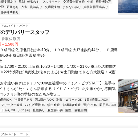
取得支援あり
早朝
転勤なし
フルリモート
交通費全額支給
午前
経験者歓迎
歓迎
研修あり
夕方
賞与あり
交通費支給
まかないあり
資格取得手当あり
食事補助あり
アルバイト・パート
ザのデリバリースタッフ
 香取佐原店
円～1,500円
ＪＲ成田線 佐原北口徒歩約10分、ＪＲ成田線 大戸徒歩約44分、ＪＲ鹿島
約50分 成田線 佐原 徒歩8分
市
:17:00～21:00 土日祝:10:30～14:00／17:00～21:00 ※上記の時間内
※22時以降は18歳以上(法令による) ★土日勤務できる方大歓迎！ ●週1
【お小遣い稼ぎはドミノで★学生活躍中のドミノ・ピザSTAFF】 若手＆
イトさんが た～くさん活躍する《ドミノ・ピザ》☆彡 賑やかな雰囲気
ッチリ♪ 他の学校の友だちが増え...
内勤務OK
社員登用あり
週1日からOK
副業・WワークOK
1日4時間以内OK
フリーター歓迎
バイク通勤OK
学生歓迎
未経験者歓迎
週払いOK
即日払いOK
3日からOK
シフト制
社割あり
履歴書不要
髪型・髪色自由
アルバイト・パート