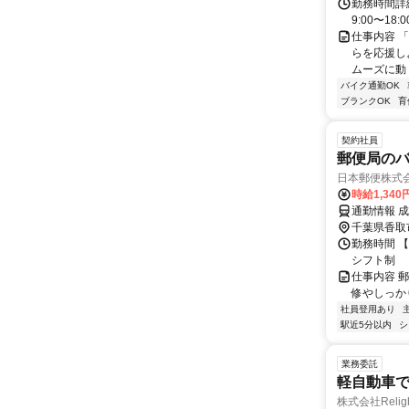
勤務時間詳
9:00〜1
仕事内容 
らを応援し
ムーズに動
バイク通勤OK
ブランクOK
育
契約社員
郵便局の
日本郵便株式
時給1,340
通勤情報 
千葉県香取
勤務時間 【
シフト制
仕事内容 
修やしっか
社員登用あり
駅近5分以内
シ
業務委託
軽自動車
株式会社Relig