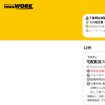
千葉県
佐原
その他交通
特徴/給与/
キーワード
12件
業務委託
宅配配送
株式会社山本
完全歩合制
フルリモー
勤務時間詳
仕事内容 
19時から
社して終了
制服あり
主婦
経験者歓迎
ブ