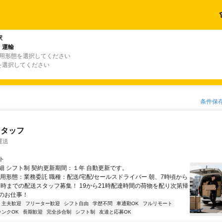
駅
・運輸
雇用形態を選択してください
を選択してください
条件保
スタッフ
運送
ト
細 シフト制 契約更新期間：１年 自動更新です。
雇用形態：業務委託 職種：配送/宅配/セールスドライバー 朝、7時頃から
21時までの配送スタッフ募集！ 19から21時配達時間の荷物を配り次第帰
のお仕事！
・主夫歓迎
フリーター歓迎
シフト自由
学歴不問
車通勤OK
フルリモート
ランクOK
長期歓迎
完全歩合制
シフト制
友達と応募OK