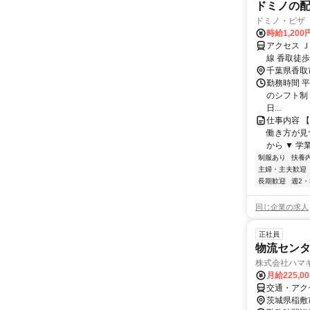
ドミノの
ドミノ・ピザ
時給1,200
アクセス 
線 香取徒歩
千葉県香取
勤務時間 平日
のシフト制 
日...
仕事内容 
働き方が見
から ▼ 学
制服あり
扶養
主婦・主夫歓迎
長期歓迎
週2・
同じ企業の求人
正社員
物流セン
株式会社ハマ
月給225,0
交通・アク
茨城県稲敷