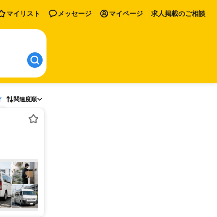
マイリスト
メッセージ
マイページ
求人掲載のご相談
存
関連度順