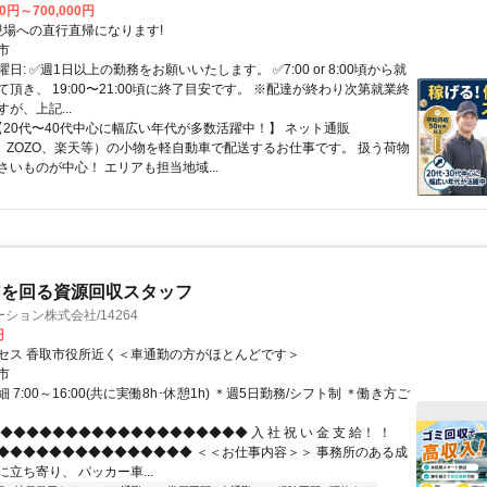
00円～700,000円
クセス: 現場への直行直帰になります!
市
日: ✅週1日以上の勤務をお願いいたします。 ✅7:00 or 8:00頃から就
頂き、 19:00〜21:00頃に終了目安です。 ※配達が終わり次第就業終
が、上記...
 【20代〜40代中心に幅広い年代が多数活躍中！】 ネット通販
on、ZOZO、楽天等）の小物を軽自動車で配送するお仕事です。 扱う荷物
さいものが中心！ エリアも担当地域...
アを回る資源回収スタッフ
ション株式会社/14264
円
セス 香取市役所近く＜車通勤の方がほとんどです＞
市
 7:00～16:00(共に実働8h･休憩1h) ＊週5日勤務/シフト制 ＊働き方ご
◆◆◆◆◆◆◆◆◆◆◆◆◆◆◆◆◆◆◆ 入 社 祝 い 金 支 給！ ！
◆◆◆◆◆◆◆◆◆◆◆◆◆◆◆ ＜＜お仕事内容＞＞ 事務所のある成
立ち寄り、 パッカー車...