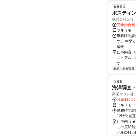
業務委託
ポスティ
株式会社One a
完全歩合制
フルリモー
勤務時間詳
す。 朝早
最低...
仕事内容 
ニュアルに
す...
主婦・主夫歓迎
正社員
海洋調査
共栄マリン株
月給410,0
フルリモー
勤務時間詳
12時間当
仕事内容 
この度船舶
✅月給41万