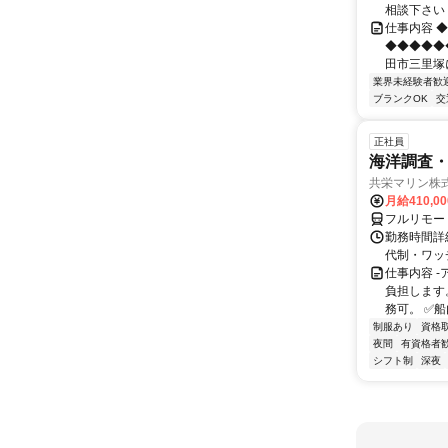
相談下さい
仕事内容 ◆
◆◆◆◆◆
田市三里塚に
業界未経験者歓
ブランクOK
交
正社員
海洋調査
共栄マリン株
月給410,0
フルリモー
勤務時間詳細
代制・ワッ
仕事内容 -
負担します
務可。 ✅船
制服あり
資格
夜間
有資格者
シフト制
深夜