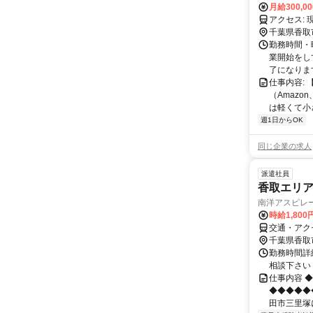
月給300,0
ア
千葉県香取
勤務時間・曜
業開始をして
了になります
仕事内容:
（Amaz
は軽くて小
週1日からOK
同じ企業の求人
派遣社員
香取エリ
南洋アスピレー
時給1,800
交通・アク
千葉県香取
勤務時間詳細
相談下さい
仕事内容 ◆
◆◆◆◆◆
田市三里塚に