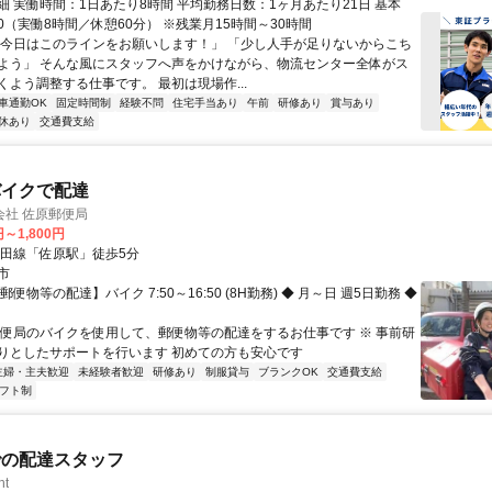
細 実働時間：1日あたり8時間 平均勤務日数：1ヶ月あたり21日 基本
8:00（実働8時間／休憩60分） ※残業月15時間～30時間
「今日はこのラインをお願いします！」 「少し人手が足りないからこち
よう」 そんな風にスタッフへ声をかけながら、物流センター全体がス
くよう調整する仕事です。 最初は現場作...
車通勤OK
固定時間制
経験不問
住宅手当あり
午前
研修あり
賞与あり
休あり
交通費支給
バイクで配達
会社 佐原郵便局
円～1,800円
成田線「佐原駅」徒歩5分
市
郵便物等の配達】バイク 7:50～16:50 (8H勤務) ◆ 月～日 週5日勤務 ◆
郵便局のバイクを使用して、郵便物等の配達をするお仕事です ※ 事前研
りとしたサポートを行います 初めての方も安心です
主婦・主夫歓迎
未経験者歓迎
研修あり
制服貸与
ブランクOK
交通費支給
フト制
での配達スタッフ
ht