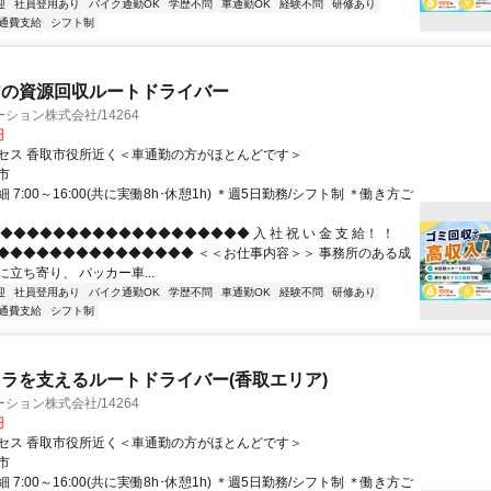
迎
社員登用あり
バイク通勤OK
学歴不問
車通勤OK
経験不問
研修あり
通費支給
シフト制
アの資源回収ルートドライバー
ション株式会社/14264
円
セス 香取市役所近く＜車通勤の方がほとんどです＞
市
 7:00～16:00(共に実働8h･休憩1h) ＊週5日勤務/シフト制 ＊働き方ご
◆◆◆◆◆◆◆◆◆◆◆◆◆◆◆◆◆◆◆ 入 社 祝 い 金 支 給！ ！
◆◆◆◆◆◆◆◆◆◆◆◆◆◆◆ ＜＜お仕事内容＞＞ 事務所のある成
立ち寄り、 パッカー車...
迎
社員登用あり
バイク通勤OK
学歴不問
車通勤OK
経験不問
研修あり
通費支給
シフト制
ラを支えるルートドライバー(香取エリア)
ション株式会社/14264
円
セス 香取市役所近く＜車通勤の方がほとんどです＞
市
 7:00～16:00(共に実働8h･休憩1h) ＊週5日勤務/シフト制 ＊働き方ご