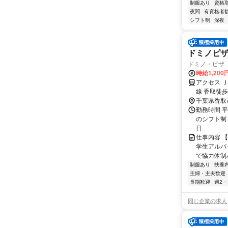
制服あり
資格
夜間
有資格者
シフト制
深夜
ドミノピ
ドミノ・ピザ
時給1,200
アクセス 
線 香取徒歩
千葉県香取
勤務時間 平日
のシフト制 
日...
仕事内容 
学生アルバ
で協力体制バ
制服あり
扶養
主婦・主夫歓迎
長期歓迎
週2・
同じ企業の求人