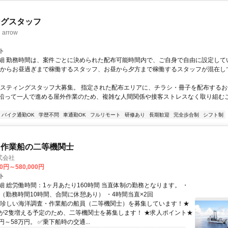
ングスタッフ
rrow
ト
細 勤務時間は、案件ごとに決められた配布可能時間内で、ご自身で自由に設定して
くからお昼過ぎまで稼働するスタッフ、お昼から夕方まで稼働するスタッフが混在し
ポスティングスタッフ大募集。 指定された配布エリアに、チラシ・冊子を配布するお
沿って一人で進める屋外作業のため、複雑な人間関係や接客ストレスなく取り組む
バイク通勤OK
学歴不問
車通勤OK
フルリモート
研修あり
長期歓迎
完全歩合制
シフト制
・作業船の二等機関士
式会社
00円～580,000円
ト
細 総労働時間：1ヶ月あたり160時間 当直体制の勤務となります。 ・
直（勤務時間10時間、合間に休憩あり） ・4時間当直×2回
★珍しい海洋調査・作業船の船員（二等機関士）を募集しています！★
が2隻増える予定のため、二等機関士を募集します！ ★求人ポイント★
円～58万円。 ✅乗下船時の交通...