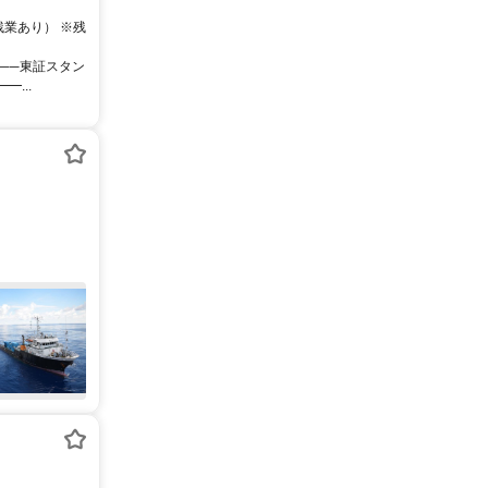
残業あり） ※残
 ──東証スタン
...