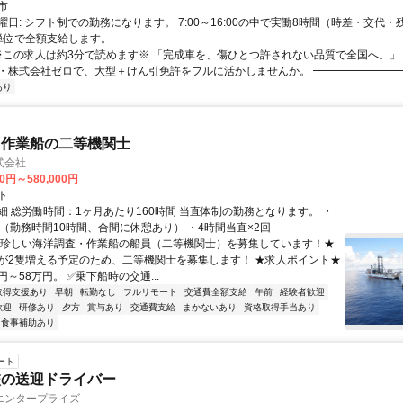
市
日: シフト制での勤務になります。 7:00～16:00の中で実働8時間（時差・交代・
単位で全額支給します。
 ※この求人は約3分で読めます※ 「完成車を、傷ひとつ許されない品質で全国へ。」
・株式会社ゼロで、大型＋けん引免許をフルに活かしませんか。 ━━━━━━━━━━
あり
・作業船の二等機関士
式会社
00円～580,000円
ト
細 総労働時間：1ヶ月あたり160時間 当直体制の勤務となります。 ・
直（勤務時間10時間、合間に休憩あり） ・4時間当直×2回
★珍しい海洋調査・作業船の船員（二等機関士）を募集しています！★
が2隻増える予定のため、二等機関士を募集します！ ★求人ポイント★
円～58万円。 ✅乗下船時の交通...
取得支援あり
早朝
転勤なし
フルリモート
交通費全額支給
午前
経験者歓迎
歓迎
研修あり
夕方
賞与あり
交通費支給
まかないあり
資格取得手当あり
食事補助あり
ート
校の送迎ドライバー
エンタープライズ