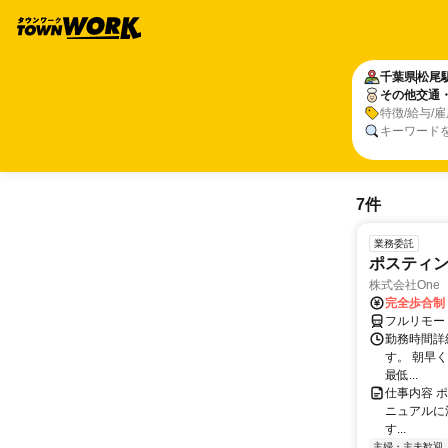
千葉県
松尾
その他交通
特徴/給与/
キーワード
7件
業務委託
ポスティ
株式会社One a
完全歩合制
フルリモー
勤務時間詳
す。 朝早
最低...
仕事内容 
ニュアルに
す...
主婦・主夫歓迎