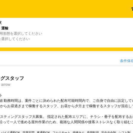
駅
・運輸
雇用形態を選択してください
を選択してください
条件保
ングスタッフ
rrow
ト
細 勤務時間は、案件ごとに決められた配布可能時間内で、ご自身で自由に設定して
くからお昼過ぎまで稼働するスタッフ、お昼から夕方まで稼働するスタッフが混在し
ポスティングスタッフ大募集。 指定された配布エリアに、チラシ・冊子を配布するお
沿って一人で進める屋外作業のため、複雑な人間関係や接客ストレスなく取り組む
バイク通勤OK
学歴不問
車通勤OK
フルリモート
研修あり
長期歓迎
完全歩合制
シフト制