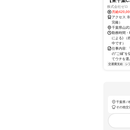
【東千葉C
株式会社ゼロ
月給420,0
アクセス: BMWジャパン（株）VDC内 「松尾駅」より車4分 ※車通勤OK（駐車場
完備）
千葉県山武
勤務時間・曜
による) 
中です）
仕事内容:
の”ご縁”
てウチを選ん
交通費支給
シ
千葉県 /
その他交