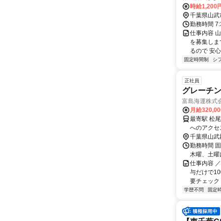
時給1,200
千葉県山武
勤務時間 7:
仕事内容 
を募集しま
るので 安心
固定時間制
シ
正社員
グレーチ
富島海運株式
月給320,0
最寄駅 松尾駅 交通アクセス JR総武本線「松尾駅」より車で10分
へのアクセス情報です。 ★車通勤OK（
を中心に、
千葉県山武
勤務時間 固
木曜、土曜
仕事内容 
与だけで1
要チェック ＼
学歴不問
固定