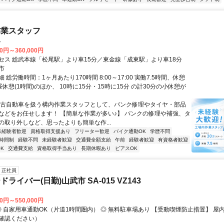
作業スタッフ
ト
00円～360,000円
セス 総武本線「松尾駅」より車15分／東金線「成東駅」より車18分
市
 総労働時間：1ヶ月あたり170時間 8:00～17:00 実働7.5時間、休憩
★昼休憩(1時間)のほか、 10時に15分・15時に15分 の計30分の小休憩が
中古自動車を扱う構内作業スタッフとして、パンク修理やタイヤ・部品
などをお任せします！ 【簡単な作業が多い♪】 パンクの修理や補強、タ
の取り外しなど、思ったよりも簡単な作...
未経験者歓迎
資格取得支援あり
フリーター歓迎
バイク通勤OK
学歴不問
時間制
経験不問
未経験者歓迎
交通費全額支給
午前
経験者歓迎
有資格者歓迎
K
交通費支給
資格取得手当あり
長期休暇あり
ピアスOK
正社員
ライバー(日勤)山武市 SA-015 VZ143
00円～550,000円
確認ください）