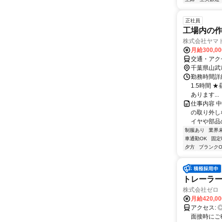
正社員
工場内の
株式会社ヤマ
月給300,0
交通・アク
千葉県山武
勤務時間詳細
1.5時間 
あります...
仕事内容 
の取り外し
イヤや部品
制服あり
業界
車通勤OK
固定
夕方
ブランクO
トレーラード
株式会社ゼロ
月給420,0
アクセス: ◎ 自家用車通勤OK（片道1時間圏内） ◎ 無料駐車場あり 【受動喫煙防止措置】 屋内禁煙（詳細は
面接時にご