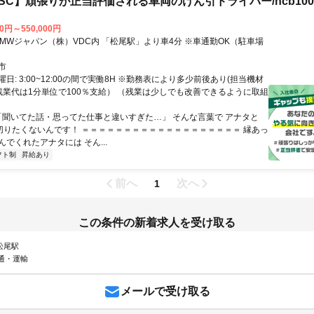
SC】頑張りが正当評価される車両のけん引ドライバー/hcb100
00円～550,000円
市
日: 3:00~12:00の間で実働8H ※勤務表により多少前後あり(担当機材
（残業代は1分単位で100％支給） （残業は少しでも改善できるように取組
 「聞いてた話・思ってた仕事と違いすぎた…」 そんな言葉で アナタと
を切りたくないんです！ ＝＝＝＝＝＝＝＝＝＝＝＝＝＝＝＝＝＝＝ 縁あっ
でくれたアナタには そん...
フト制
昇給あり
前へ
次へ
1
この条件の新着求人を受け取る
 松尾駅
通・運輸
メールで受け取る