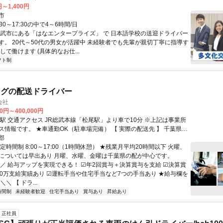
円～1,400円
市
30～17:30の中で4～6時間/日
山武市にある「はなエンタープライズ」 で 日本語学校の送迎ドライバー
す。 20代～50代の男女が活躍中 未経験者でも先輩が親切丁寧に指導す
して働けます (具体的なお仕...
フト制
ングの配送ドライバー
会社
00円～400,000円
 ※上記は事業所
駐車場完備） 【 実際の配送先 】 千葉県内
関東近郊（隣接都道府県）
郡
定時間制 8:00～17:00（1時間休憩） ★残業月平均20時間以下 火曜、
については早出あり 月曜、水曜、金曜は千葉県の配が中心です。
／／ 給与アップを実現できる！ ☑年2回賞与＋決算賞与を支給 ☑決算賞
00万支給実績あり ☑運転手当や住宅手当など7つの手当あり ★給与欄を
＼ 【 ドラ...
時間制
未経験者歓迎
住宅手当あり
賞与あり
昇給あり
正社員