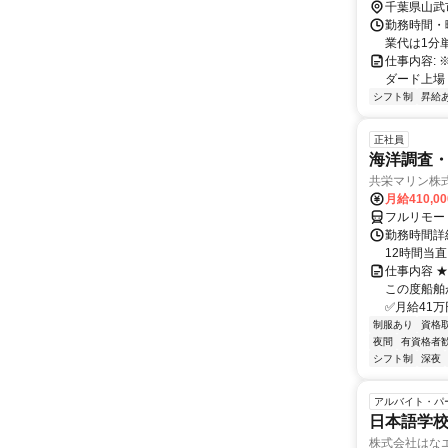
千葉県山武
勤務時間・曜
業代は1分
仕事内容:
ダード上場
シフト制
昇給
正社員
海洋調査
共栄マリン株
月給410,0
フルリモー
勤務時間詳
12時間当
仕事内容 
この度船舶
✅月給41万
制服あり
資格
夜間
有資格者
シフト制
深夜
アルバイト・パ
日本語学
株式会社はな