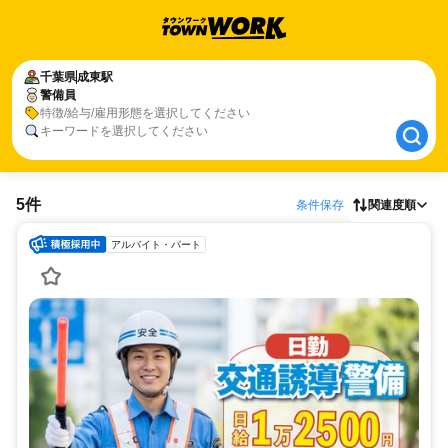
千葉県
千葉県
成東駅
成東駅
警備員
警備員
特徴/給与/雇用形態を選択してください
キーワードを選択してください
5件
条件保存
関連度順
アルバイト・パート