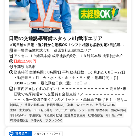
日勤の交通誘導警備スタッフ/山武市エリア
＜高日給＞日勤・週2日から勤務OK！シフト相談も柔軟対応♪日払可◎
未経験歓迎★
第一警備保障株式会社 茂原支社/山武市エリア
アクセス ＪＲ総武本線 成東徒歩約9分、ＪＲ総武本線 成東徒歩約9
分、ＪＲ東金線/ＪＲ外房線 求名出入口2徒歩約42分 直行直帰OK＊交
日給12,500円
通費全額支給＊
千葉県山武市
勤務時間 実働時間：8時間/日 平均勤務日数：1ヶ月あたり8日～22日
・勤務曜日：月・火・水・木・金・土・日・祝 ・勤務時間： [1]
08:00～17:00 ・最低勤務日数（週）：2日 ※...
仕事内容 ■おすすめポイント ＝＝＝＝＝＝＝＝＝＝＝＝＝ 高日給×未
経験でも厚待遇★ ＼交通費も全額支給！／ ＝＝＝＝＝＝＝＝＝＝＝
＝＝ ＜第一警備で働く7つのメリット＞ ・高日給で稼げる！ ・急な...
制服あり
扶養内勤務OK
社員登用あり
副業・WワークOK
土日祝のみOK
主婦・主夫歓迎
60代も応募可
フリーター歓迎
シフト自由
学歴不問
固定時間制
平日のみOK
学生歓迎
未経験者歓迎
交通費全額支給
経験者歓迎
即日払いOK
有資格者歓迎
研修あり
ブランクOK
アルバイト・パート