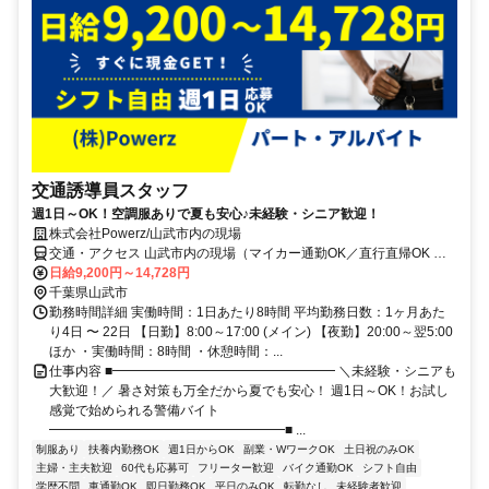
交通誘導員スタッフ
週1日～OK！空調服ありで夏も安心♪未経験・シニア歓迎！
株式会社Powerz/山武市内の現場
交通・アクセス 山武市内の現場（マイカー通勤OK／直行直帰OK ／
交通費は別途全額支給）※他、成田市、佐倉市、匝瑳市、東金市な
日給9,200円～14,728円
ど、通える範囲の現場での勤務も可能です。
千葉県山武市
勤務時間詳細 実働時間：1日あたり8時間 平均勤務日数：1ヶ月あた
り4日 〜 22日 【日勤】8:00～17:00 (メイン) 【夜勤】20:00～翌5:00
ほか ・実働時間：8時間 ・休憩時間：...
仕事内容 ■━━━━━━━━━━━━━━━━━ ＼未経験・シニアも
大歓迎！／ 暑さ対策も万全だから夏でも安心！ 週1日～OK！お試し
感覚で始められる警備バイト
━━━━━━━━━━━━━━━━━━■ ...
制服あり
扶養内勤務OK
週1日からOK
副業・WワークOK
土日祝のみOK
主婦・主夫歓迎
60代も応募可
フリーター歓迎
バイク通勤OK
シフト自由
学歴不問
車通勤OK
即日勤務OK
平日のみOK
転勤なし
未経験者歓迎