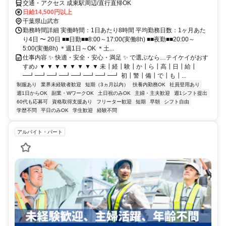
交通・アクセス 成東駅周辺/直行直帰OK
日給14,500円以上
千葉県山武市
勤務時間詳細 実働時間：1日あたり8時間 平均勤務日数：1ヶ月あた
り4日 〜 20日 ■■日勤■■8:00～17:00(実働8h) ■■夜勤■■20:00～
5:00(実働8h) ＊週1日～OK ＊土...
仕事内容 ✨ 快適・安全・安心・満足 ✨ で選ぶなら…テイケイがおす
すめ♪ ▼ ▼ ▼ ▼ ▼ ▼ ▼ ▼ 未┃経┃験┃か┃ら┃高┃日┃給┃
━┛━┛━┛━┛━┛━┛━┛━┛ 初┃警┃備┃で┃も┃...
制服あり
業界未経験者歓迎
短期（3ヵ月以内）
扶養内勤務OK
社員登用あり
週1日からOK
副業・WワークOK
土日祝のみOK
主婦・主夫歓迎
週1シフト提出
60代も応募可
資格取得支援あり
フリーター歓迎
短期
早朝
シフト自由
学歴不問
平日のみOK
学生歓迎
経験不問
アルバイト・パート