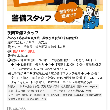
夜間警備スタッフ
夜のみ！応募者全員面接！柔軟な働き方◎未経験歓迎
株式会社エムサス 千葉支店
アクセス 千葉県山武市周辺 ※勤務地多数
日給11,000円以上
千葉県山武市
勤務時間 実働時間：7時間/日 平均勤務日数：1ヶ月あたり4日～23日
◆◇◆ 勤務時間・働き方 ◆◇◆ 【夜勤】22:00～6:00（実働7h/休憩
1h） ※現場による ★ 通し勤務も歓迎！ ★...
仕事内容 ◆◇◆ 未経験歓迎！駅の警備スタッフ募集 ◆◇◆ ◎ 長く
安心して働ける職場☆ ◎ 入社祝い金10万円支給 ◎ 週1日～OK／フル
タイムも歓迎 【仕事内容】 鉄道関連工事に伴う警備業務を担...
制服あり
業界未経験者歓迎
変形労働時間制
社員登用あり
副業・WワークOK
主婦・主夫歓迎
資格取得支援あり
フリーター歓迎
バイク通勤OK
早朝
シフト自由
学歴不問
車通勤OK
平日のみOK
学生歓迎
経験不問
未経験者歓迎
交通費全額支給
経験者歓迎
夜間
同じ企業の求人