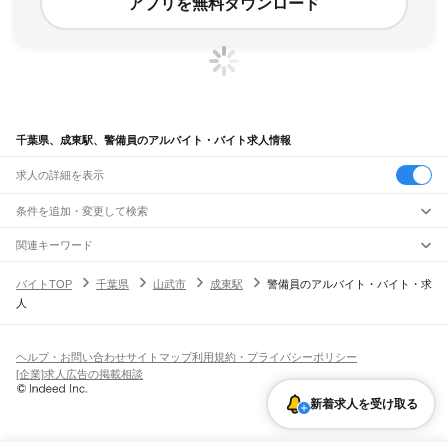
アプリを無料ダウンロード
千葉県、成東駅、警備員のアルバイト・バイト求人情報
求人の詳細を表示
条件を追加・変更して検索
市区町村を追加・変更
関連キーワード
完全在宅ワーク 全国
シール貼り 在宅
現在地周辺
ガチャガチャ
犬カフェ
千葉県
駅を追加・変更
バイトTOP
千葉県
山武市
成東駅
警備員のアルバイト・バイト・求
千葉県
すべて
人
千葉市
すべて
職種を追加・変更
JR武蔵野線
中央区
花見川区
稲毛区
若葉区
緑区
美浜区
南流山駅
新松戸駅
新八柱駅
東松戸駅
市川大野駅
船橋法典駅
西船橋駅
飲食・フードサービス
銚子市
市川市
船橋市
館山市
木更津市
松戸市
野田市
茂原市
成田市
佐倉市
東金市
特徴を追加・変更
飲食・フードサービス
すべて
ヘルプ・お問い合わせ
サイトマップ
利用規約・プライバシーポリシー
JR中央・総武線
旭市
習志野市
柏市
勝浦市
市原市
流山市
八千代市
我孫子市
鴨川市
鎌ケ谷市
ホールスタッフ
キッチンスタッフ
皿洗い・洗い場
精肉・鮮魚加工
給食調理
人気
[企業]求人広告の掲載相談
市川駅
本八幡駅
下総中山駅
西船橋駅
船橋駅
東船橋駅
津田沼駅
幕張本郷駅
幕張駅
君津市
富津市
浦安市
四街道市
袖ケ浦市
八街市
印西市
白井市
富里市
南房総市
雇用形態を追加・変更
パン屋（ベーカリー）
フードカウンター販売員
バー（BAR）・バーテンダー
日払いOK
高校生歓迎
学生歓迎
深夜の仕事
髪型・髪色自由
ひげOK
ネイルOK
新検見川駅
稲毛駅
西千葉駅
千葉駅
匝瑳市
香取市
山武市
いすみ市
大網白里市
印旛郡
香取郡
山武郡
長生郡
夷隅郡
新着求人を受け取る
飲食店補助（開店・閉店準備）
飲食店（店長・マネージャー）
ピアスOK
アルバイト・パート
履歴書不要
オープニングスタッフ
留学生・外国人活躍中
安房郡
都道府県を変更
営業・販売
JR総武本線
勤務期間
正社員
市川駅
船橋駅
津田沼駅
稲毛駅
千葉駅
東千葉駅
都賀駅
四街道駅
物井駅
佐倉駅
営業・販売
すべて
短期
契約社員
単発・1日OK
長期
期間限定（春夏冬休み等）