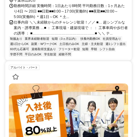
千葉県山武市
勤務時間詳細 実働時間：1日あたり8時間 平均勤務日数：1ヶ月あた
り4日 〜 20日 ■■日勤■■8:00～17:00(実働8h) ■■夜勤■■20:00～
5:00(実働8h) ＊週1日～OK ＊土...
仕事内容 ＼＼未経験からのチャレンジ歓迎！／／ ■… 超シンプルな
案内・誘導業務 …■ ： 工事現場・建築現場で ： ： 工事車両や歩行者
の誘導 ： ■……………………………………………■ ＼＼ テ...
制服あり
業界未経験者歓迎
短期（3ヵ月以内）
扶養内勤務OK
社員登用あり
週1日からOK
副業・WワークOK
土日祝のみOK
主婦・主夫歓迎
週1シフト提出
60代も応募可
資格取得支援あり
フリーター歓迎
短期
早朝
シフト自由
学歴不問
平日のみOK
学生歓迎
経験不問
アルバイト・パート