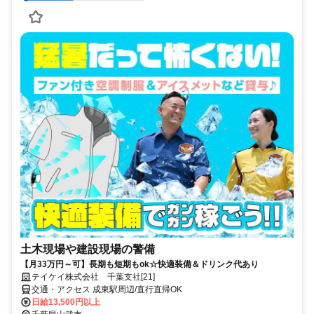
土木現場や建設現場の警備
【月33万円～可】長期も短期もok☆快適装備＆ドリンク代あり
テイケイ株式会社 千葉支社[21]
交通・アクセス 成東駅周辺/直行直帰OK
日給13,500円以上