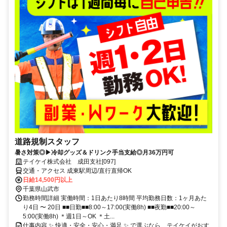
道路規制スタッフ
暑さ対策◎▶冷却グッズ＆ドリンク手当支給◎月36万円可
テイケイ株式会社 成田支社[097]
交通・アクセス 成東駅周辺/直行直帰OK
日給14,500円以上
千葉県山武市
勤務時間詳細 実働時間：1日あたり8時間 平均勤務日数：1ヶ月あた
り4日 〜 20日 ■■日勤■■8:00～17:00(実働8h) ■■夜勤■■20:00～
5:00(実働8h) ＊週1日～OK ＊土...
仕事内容 ✨ 快適・安全・安心・満足 ✨ で選ぶなら…テイケイがおす