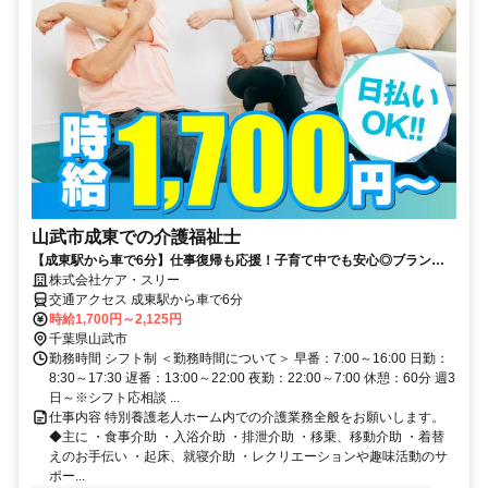
山武市成東での介護福祉士
【成東駅から車で6分】仕事復帰も応援！子育て中でも安心◎ブランク
OK！週2～勤務OK！キャンペーン時給1900円！シフト融通◎Wワーク
株式会社ケア・スリー
や時短も相談◎
交通アクセス 成東駅から車で6分
時給1,700円～2,125円
千葉県山武市
勤務時間 シフト制 ＜勤務時間について＞ 早番：7:00～16:00 日勤：
8:30～17:30 遅番：13:00～22:00 夜勤：22:00～7:00 休憩：60分 週3
日～※シフト応相談 ...
仕事内容 特別養護老人ホーム内での介護業務全般をお願いします。
◆主に ・食事介助 ・入浴介助 ・排泄介助 ・移乗、移動介助 ・着替
えのお手伝い ・起床、就寝介助 ・レクリエーションや趣味活動のサ
ポー...