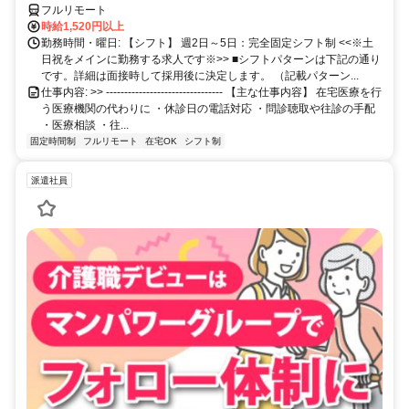
フルリモート
時給1,520円以上
勤務時間・曜日: 【シフト】 週2日～5日：完全固定シフト制 <<※土
日祝をメインに勤務する求人です※>> ■シフトパターンは下記の通り
です。詳細は面接時して採用後に決定します。 （記載パターン...
仕事内容: >> -------------------------------- 【主な仕事内容】 在宅医療を行
う医療機関の代わりに ・休診日の電話対応 ・問診聴取や往診の手配
・医療相談 ・往...
固定時間制
フルリモート
在宅OK
シフト制
派遣社員