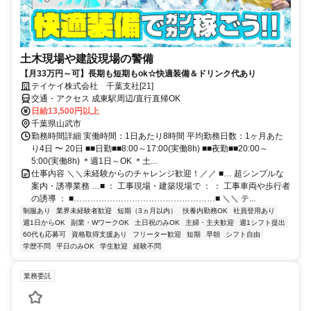
土木現場や建設現場の警備
【月33万円～可】長期も短期もok☆快適装備＆ドリンク代あり
テイケイ株式会社 千葉支社[21]
交通・アクセス 成東駅周辺/直行直帰OK
日給13,500円以上
千葉県山武市
勤務時間詳細 実働時間：1日あたり8時間 平均勤務日数：1ヶ月あた
り4日 〜 20日 ■■日勤■■8:00～17:00(実働8h) ■■夜勤■■20:00～
5:00(実働8h) ＊週1日～OK ＊土...
仕事内容 ＼＼未経験からのチャレンジ歓迎！／／ ■… 超シンプルな
案内・誘導業務 …■ ： 工事現場・建築現場で ： ： 工事車両や歩行者
の誘導 ： ■……………………………………………■ ＼＼ テ...
制服あり
業界未経験者歓迎
短期（3ヵ月以内）
扶養内勤務OK
社員登用あり
週1日からOK
副業・WワークOK
土日祝のみOK
主婦・主夫歓迎
週1シフト提出
60代も応募可
資格取得支援あり
フリーター歓迎
短期
早朝
シフト自由
学歴不問
平日のみOK
学生歓迎
経験不問
業務委託