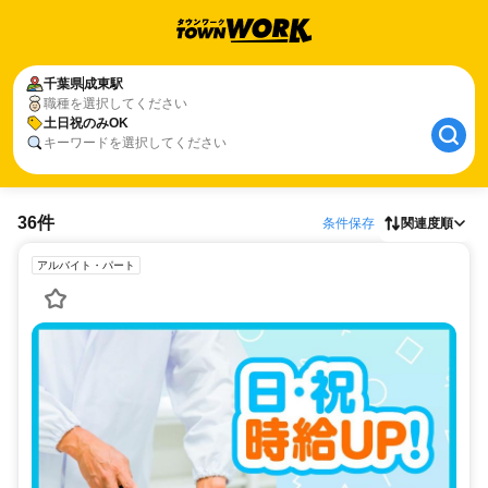
千葉県
成東駅
職種を選択してください
土日祝のみOK
キーワードを選択してください
36件
条件保存
関連度順
アルバイト・パート