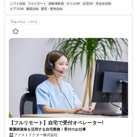
シフト自由
フルリモート
経験者歓迎
ネイルOK
在宅OK
完全歩合制
ピアスOK
服装自由
髪型・髪色自由
アルバイト・パート
【フルリモート】自宅で受付オペレーター!
看護師資格を活用する自宅業務！受付のお仕事
ファストドクター株式会社