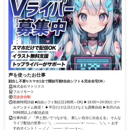
声を使ったお仕事
顔出し不要✨スマホ1台で開始可能❗自由シフト＆完全在宅OK♪
株式会社マトリクス
フルリモート
完全歩合制
勤務時間詳細 ■自由シフト制(1日1時間～OK) ▶19:00〜24:00の ゴー
ルデンタイム推奨！ ▶平日だけ/土日だけなども調整自由 ▶初月のみ
50時間以上の配信必須
仕事内容 ／ 『声と想いでつながる、 新しい自分に出会える』 そんな
ライブ配信の世界へ✨ ＼ ╭─────────･⭐･･───╮ ＼＼ ～ おす
すめポイント！ ～ ／／ ╰───･･⭐･──ｖ─...