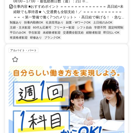
08:00～17:00 ・最低勤務日数（週）：2日 ※...
仕事内容 ■おすすめポイント ＝＝＝＝＝＝＝＝＝＝＝＝＝ 高日給×未
経験でも厚待遇★ ＼交通費も全額支給！／ ＝＝＝＝＝＝＝＝＝＝＝
＝＝ ＜第一警備で働く7つのメリット＞ ・高日給で稼げる！ ・急な...
制服あり
扶養内勤務OK
社員登用あり
副業・WワークOK
土日祝のみOK
主婦・主夫歓迎
60代も応募可
フリーター歓迎
シフト自由
学歴不問
固定時間制
平日のみOK
学生歓迎
未経験者歓迎
交通費全額支給
経験者歓迎
即日払いOK
有資格者歓迎
研修あり
ブランクOK
アルバイト・パート