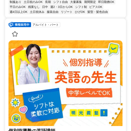
制服あり
土日祝のみOK
長期
シフト自由
大量募集
期間限定
即日勤務OK
平日のみOK
残業なし
日中
週2・3日からOK
シフト制
ピアスOK
週4日以上OK
土日祝休み
服装自由
リゾート
ひげOK
髪型・髪色自由
アルバイト・パート
個別指導塾の英語講師