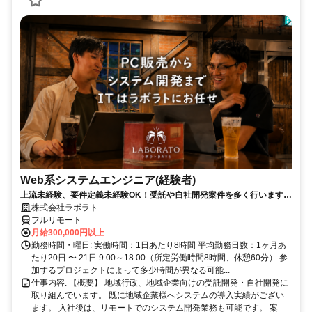
Web系システムエンジニア(経験者)
上流未経験、要件定義未経験OK！受託や自社開発案件を多く行います。
エンジニアとしてステップアップしましょう！
株式会社ラボラト
フルリモート
月給300,000円以上
勤務時間・曜日: 実働時間：1日あたり8時間 平均勤務日数：1ヶ月あ
たり20日 〜 21日 9:00～18:00（所定労働時間8時間、休憩60分） 参
加するプロジェクトによって多少時間が異なる可能...
仕事内容: 【概要】 地域行政、地域企業向けの受託開発・自社開発に
取り組んでいます。 既に地域企業様へシステムの導入実績がござい
ます。 入社後は、リモートでのシステム開発業務も可能です。 案