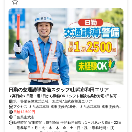
日勤の交通誘導警備スタッフ/山武市和田エリア
＜高日給＞日勤・週2日から勤務OK！シフト相談も柔軟対応♪日払可◎
未経験歓迎★
第一警備保障株式会社 旭支社/山武市和田エリア
アクセス ＪＲ総武本線 成東徒歩約19分、ＪＲ総武本線 成東徒歩約19
分、ＪＲ東金線/ＪＲ外房線 求名出入口2徒歩約61分 直行直帰OK＊交
日給12,500円
通費全額支給＊
千葉県山武市
勤務時間 実働時間：8時間/日 平均勤務日数：1ヶ月あたり8日～22日
・勤務曜日：月・火・水・木・金・土・日・祝 ・勤務時間： [1]