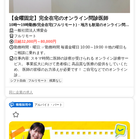
【金曜固定】完全在宅のオンライン問診医師
10時〜19時勤務/完全在宅(フルリモート)・地方も歓迎のオンライン問診
業務
一般社団法人博愛会
フルリモート
日給32,000円～80,000円
勤務時間・曜日: ✅勤務時間 毎週金曜日 10:00～19:00 ※他の曜日も
ご相談に乗れます。
仕事内容: スキマ時間に医師の診察が受けられる オンライン診療サー
ビス。 事業拡大に向けて患者様に 高品質な医療の提供をしていくた
め、 医師の皆様のお力添えが必要です！ ご自宅などでのオンライン
診...
シフト自由
フルリモート
残業なし
同じ企業の求人
アルバイト・パート