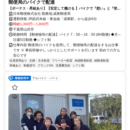
郵便局のバイクで配達
【ボーナス・昇給あり】【安定して働ける 】バイクで『想い』と『笑
顔』をつなぐお仕事してみませんか？
日本郵便株式会社 勤務地;成東郵便局
通勤情報 JR総武本線・東金線「成東駅」から徒歩6分
時給1,360円～1,800円
千葉県山武市
勤務時間 【郵便物等の配達】バイク 7：50～16：50 (8H勤務) ◆月～
日週5日勤務 ◆シフト制
仕事内容 郵便局のバイクを使用して、郵便物等の配達をするお仕事
です ※ 事前研修やしっかりとしたサポートを行います 初めての方も
安心です
社員登用あり
主婦・主夫歓迎
フリーター歓迎
未経験者歓迎
経験者歓迎
研修あり
制服貸与
ブランクOK
交通費支給
シフト制
アルバイト・パート