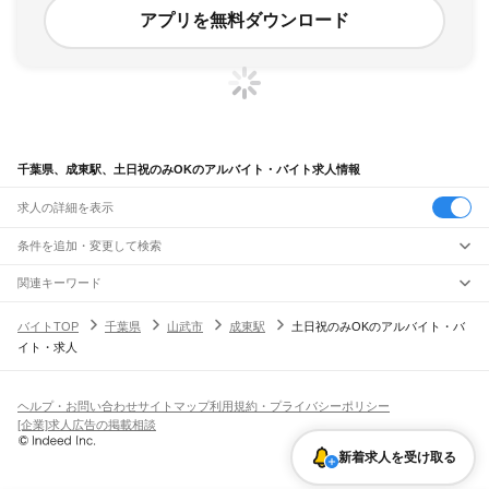
アプリを無料ダウンロード
千葉県、成東駅、土日祝のみOKのアルバイト・バイト求人情報
求人の詳細を表示
条件を追加・変更して検索
市区町村を追加・変更
関連キーワード
完全在宅ワーク 全国
シール貼り 在宅
現在地周辺
ガチャガチャ
犬カフェ
千葉県
駅を追加・変更
バイトTOP
千葉県
山武市
成東駅
土日祝のみOKのアルバイト・バ
千葉県
すべて
イト・求人
千葉市
すべて
職種を追加・変更
JR武蔵野線
中央区
花見川区
稲毛区
若葉区
緑区
美浜区
南流山駅
新松戸駅
新八柱駅
東松戸駅
市川大野駅
船橋法典駅
西船橋駅
飲食・フードサービス
銚子市
市川市
船橋市
館山市
木更津市
松戸市
野田市
茂原市
成田市
佐倉市
東金市
特徴を追加・変更
飲食・フードサービス
すべて
ヘルプ・お問い合わせ
サイトマップ
利用規約・プライバシーポリシー
JR中央・総武線
旭市
習志野市
柏市
勝浦市
市原市
流山市
八千代市
我孫子市
鴨川市
鎌ケ谷市
ホールスタッフ
キッチンスタッフ
皿洗い・洗い場
精肉・鮮魚加工
給食調理
人気
[企業]求人広告の掲載相談
市川駅
本八幡駅
下総中山駅
西船橋駅
船橋駅
東船橋駅
津田沼駅
幕張本郷駅
幕張駅
君津市
富津市
浦安市
四街道市
袖ケ浦市
八街市
印西市
白井市
富里市
南房総市
雇用形態を追加・変更
パン屋（ベーカリー）
フードカウンター販売員
バー（BAR）・バーテンダー
日払いOK
高校生歓迎
学生歓迎
深夜の仕事
髪型・髪色自由
ひげOK
ネイルOK
新検見川駅
稲毛駅
西千葉駅
千葉駅
匝瑳市
香取市
山武市
いすみ市
大網白里市
印旛郡
香取郡
山武郡
長生郡
夷隅郡
飲食店補助（開店・閉店準備）
飲食店（店長・マネージャー）
新着求人を受け取る
ピアスOK
アルバイト・パート
履歴書不要
オープニングスタッフ
留学生・外国人活躍中
安房郡
都道府県を変更
営業・販売
JR総武本線
勤務期間
正社員