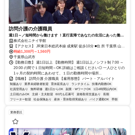
訪問介護の介護職員
週1日～／短時間から働けます ！直行直帰であなたの生活にあった働き
方が魅力です。未経験の方も大歓迎！先輩社員が丁寧にサポートします
株式会社ニチイ学館
ので安心して働けます。 ご利用者様の在宅の生活 を支える訪問介護員
【アクセス】 JR東日本総武本線 成東駅 徒歩10分 ■住 所 千葉県 山武
（ホームヘルパー）のお仕事です。
時給1,308円～1,560円
市 殿台282-6 ■アクセス JR東日本総武本線 成東駅 徒歩10分
千葉県山武市
【勤務日数】 週1日以上 【勤務時間】 週1日以上／シフト制 7:00 ～
20:00 の間で１日短時間～OK 詳細はご相談ください◎ 一人ひとりの
1ヶ月の契約時間にあわせて、１日の勤務時間や場所...
【職種】 訪問介護 介護職員 【雇用形態】 パート・アルバイト
制服あり
業界未経験者歓迎
育休延長あり
ランチタイム
扶養内勤務OK
社員登用あり
無料研修
週1日からOK
副業・WワークOK
1日4時間以内OK
土日祝のみOK
主婦・主夫歓迎
60代も応募可
資格取得支援あり
長期
フリーター歓迎
社会保険あり
産休・育休取得実績あり
バイク通勤OK
早朝
業務委託