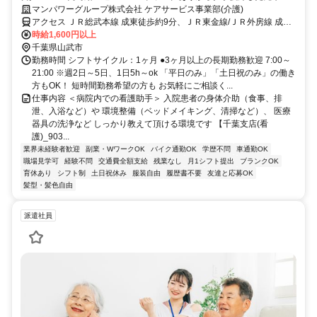
ミドル世代も多数活躍中♪
マンパワーグループ株式会社 ケアサービス事業部(介護)
アクセス ＪＲ総武本線 成東徒歩約9分、ＪＲ東金線/ＪＲ外房線 成東
徒歩約9分、ＪＲ東金線/ＪＲ外房線 求名出入口2徒歩約42分 車・バイ
時給1,600円以上
ク通勤OK（派遣先による）
千葉県山武市
勤務時間 シフトサイクル：1ヶ月 ●3ヶ月以上の長期勤務歓迎 7:00～
21:00 ※週2日～5日、1日5h～ok 「平日のみ」「土日祝のみ」の働き
方もOK！ 短時間勤務希望の方も お気軽にご相談く...
仕事内容 ＜病院内での看護助手＞ 入院患者の身体介助（食事、排
泄、入浴など）や 環境整備（ベッドメイキング、清掃など）、 医療
器具の洗浄など しっかり教えて頂ける環境です 【千葉支店(看
護)_903...
業界未経験者歓迎
副業・WワークOK
バイク通勤OK
学歴不問
車通勤OK
職場見学可
経験不問
交通費全額支給
残業なし
月1シフト提出
ブランクOK
育休あり
シフト制
土日祝休み
服装自由
履歴書不要
友達と応募OK
髪型・髪色自由
派遣社員