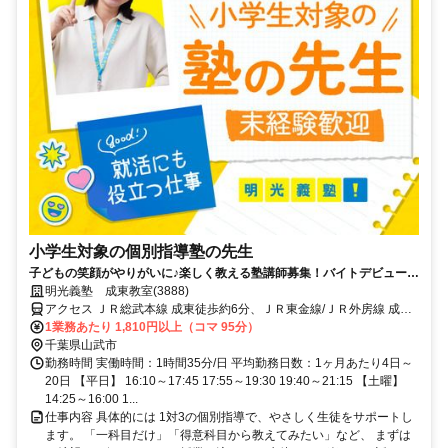
小学生対象の個別指導塾の先生
子どもの笑顔がやりがいに♪楽しく教える塾講師募集！バイトデビューで
も安心の研修あり！週1日からOK
明光義塾 成東教室(3888)
アクセス ＪＲ総武本線 成東徒歩約6分、ＪＲ東金線/ＪＲ外房線 成東
徒歩約6分、ＪＲ東金線/ＪＲ外房線 求名出入口2徒歩約46分
1業務あたり 1,810円以上（コマ 95分）
千葉県山武市
勤務時間 実働時間：1時間35分/日 平均勤務日数：1ヶ月あたり4日～
20日 【平日】 16:10～17:45 17:55～19:30 19:40～21:15 【土曜】
14:25～16:00 1...
仕事内容 具体的には 1対3の個別指導で、やさしく生徒をサポートし
ます。 「一科目だけ」「得意科目から教えてみたい」など、 まずは