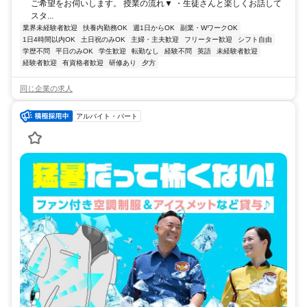
ご希望をお伺いします。 授業の流れ▼ ・生徒さんと楽しくお話して
スタ...
業界未経験者歓迎
扶養内勤務OK
週1日からOK
副業・WワークOK
1日4時間以内OK
土日祝のみOK
主婦・主夫歓迎
フリーター歓迎
シフト自由
学歴不問
平日のみOK
学生歓迎
転勤なし
経験不問
英語
未経験者歓迎
経験者歓迎
有資格者歓迎
研修あり
夕方
同じ企業の求人
アルバイト・パート