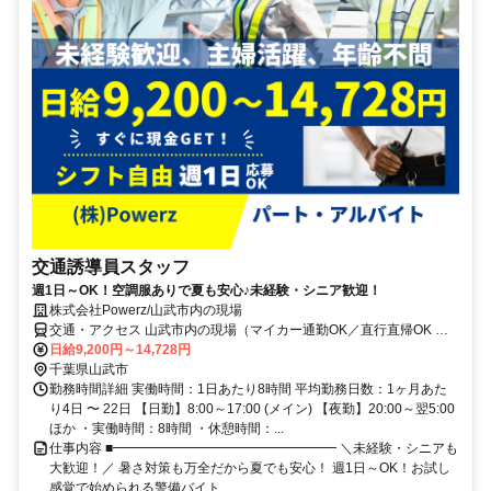
交通誘導員スタッフ
週1日～OK！空調服ありで夏も安心♪未経験・シニア歓迎！
株式会社Powerz/山武市内の現場
交通・アクセス 山武市内の現場（マイカー通勤OK／直行直帰OK ／
交通費は別途全額支給）※他、成田市、佐倉市、匝瑳市、東金市な
日給9,200円～14,728円
ど、通える範囲の現場での勤務も可能です。
千葉県山武市
勤務時間詳細 実働時間：1日あたり8時間 平均勤務日数：1ヶ月あた
り4日 〜 22日 【日勤】8:00～17:00 (メイン) 【夜勤】20:00～翌5:00
ほか ・実働時間：8時間 ・休憩時間：...
仕事内容 ■━━━━━━━━━━━━━━━━━ ＼未経験・シニアも
大歓迎！／ 暑さ対策も万全だから夏でも安心！ 週1日～OK！お試し
感覚で始められる警備バイト