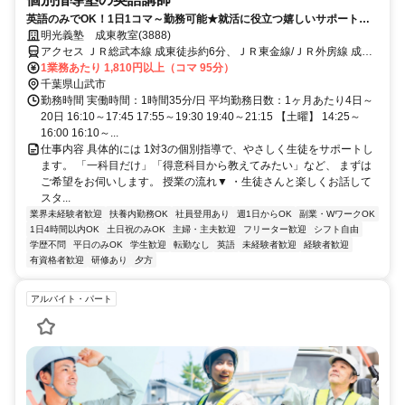
英語のみでOK！1日1コマ～勤務可能★就活に役立つ嬉しいサポートも
◎ミドル・シニアも活躍中
明光義塾 成東教室(3888)
アクセス ＪＲ総武本線 成東徒歩約6分、ＪＲ東金線/ＪＲ外房線 成東
徒歩約6分、ＪＲ東金線/ＪＲ外房線 求名出入口2徒歩約46分
1業務あたり 1,810円以上（コマ 95分）
千葉県山武市
勤務時間 実働時間：1時間35分/日 平均勤務日数：1ヶ月あたり4日～
20日 16:10～17:45 17:55～19:30 19:40～21:15 【土曜】 14:25～
16:00 16:10～...
仕事内容 具体的には 1対3の個別指導で、やさしく生徒をサポートし
ます。 「一科目だけ」「得意科目から教えてみたい」など、 まずは
ご希望をお伺いします。 授業の流れ▼ ・生徒さんと楽しくお話して
スタ...
業界未経験者歓迎
扶養内勤務OK
社員登用あり
週1日からOK
副業・WワークOK
1日4時間以内OK
土日祝のみOK
主婦・主夫歓迎
フリーター歓迎
シフト自由
学歴不問
平日のみOK
学生歓迎
転勤なし
英語
未経験者歓迎
経験者歓迎
有資格者歓迎
研修あり
夕方
アルバイト・パート