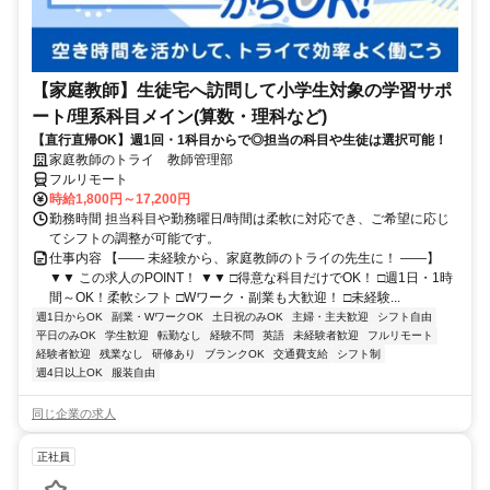
【家庭教師】生徒宅へ訪問して小学生対象の学習サポ
ート/理系科目メイン(算数・理科など)
【直行直帰OK】週1回・1科目からで◎担当の科目や生徒は選択可能！
家庭教師のトライ 教師管理部
フルリモート
時給1,800円～17,200円
勤務時間 担当科目や勤務曜日/時間は柔軟に対応でき、ご希望に応じ
てシフトの調整が可能です。
仕事内容 【―― 未経験から、家庭教師のトライの先生に！ ――】
▼▼ この求人のPOINT！ ▼▼ □得意な科目だけでOK！ □週1日・1時
間～OK！柔軟シフト □Wワーク・副業も大歓迎！ □未経験...
週1日からOK
副業・WワークOK
土日祝のみOK
主婦・主夫歓迎
シフト自由
平日のみOK
学生歓迎
転勤なし
経験不問
英語
未経験者歓迎
フルリモート
経験者歓迎
残業なし
研修あり
ブランクOK
交通費支給
シフト制
週4日以上OK
服装自由
同じ企業の求人
正社員