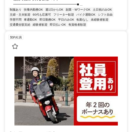
━━━━━━━━━━━━━━━━━━■ ...
制服あり
扶養内勤務OK
週1日からOK
副業・WワークOK
土日祝のみOK
主婦・主夫歓迎
60代も応募可
フリーター歓迎
バイク通勤OK
シフト自由
学歴不問
車通勤OK
即日勤務OK
平日のみOK
転勤なし
未経験者歓迎
交通費全額支給
経験者歓迎
即日払いOK
有資格者歓迎
契約社員