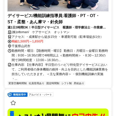
デイサービス/機能訓練指導員:看護師・PT・OT・
ST・柔整・あん摩マ・針灸師
週1日3時間OK！半日型デイサービス 看護師・理学療法士・作業療法
士
(株)ottoman/ ケアサービス オットマン
アクセス: ・成東駅から徒歩15分 ・車通勤可能（駐車場徒歩1分）
時給1,500円～1,850円
千葉県山武市
勤務時間・曜日: 【勤務時間・曜日】 勤務日：月曜日～金曜日 勤務時
間：9:00～16:30の間で4時間以上 ＜勤務時間例＞ ・8:30～12:30の
間で3時間程度 ・13:00～16:30の...
仕事内容: 【仕事内容】 半日型のリハビリ特化型デイサービスにおい
て、ご利用者様の身体機能の維持・向上を目的とした機能訓練業務を
担当していただきます。 ＜主な業務内容＞ ・個別機能訓練の実施
・...
変形労働時間制
社員登用あり
固定時間制
シフト制
昇給あり
アルバイト・パート