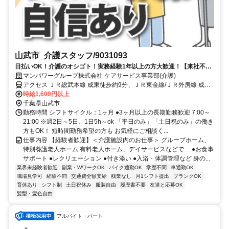
山武市_介護スタッフ/9031093
日払いOK！介護のオシゴト！実務経験1年以上の方大歓迎！【来社不
要！WEB・電話登録ＯＫ】
マンパワーグループ株式会社 ケアサービス事業部(介護)
アクセス ＪＲ総武本線 成東徒歩約9分、ＪＲ東金線/ＪＲ外房線 成東
徒歩約9分、ＪＲ東金線/ＪＲ外房線 求名出入口2徒歩約42分 車・バイ
時給1,600円以上
ク通勤OK（派遣先による）
千葉県山武市
勤務時間 シフトサイクル：1ヶ月 ●3ヶ月以上の長期勤務歓迎 7:00～
21:00 ※週2日～5日、1日5h～ok 「平日のみ」「土日祝のみ」の働き
方もOK！ 短時間勤務希望の方も お気軽にご相談く...
仕事内容 【経験者歓迎】＜介護施設内のお仕事＞ グループホーム、
特別養護老人ホーム 有料老人ホーム、デイサービスなどで… ●お食事
サポート ●レクリエーション ●付き添い ●入浴・体調管理など 身の...
業界未経験者歓迎
副業・WワークOK
バイク通勤OK
学歴不問
車通勤OK
職場見学可
経験不問
交通費全額支給
残業なし
月1シフト提出
ブランクOK
育休あり
シフト制
土日祝休み
服装自由
履歴書不要
友達と応募OK
髪型・髪色自由
アルバイト・パート