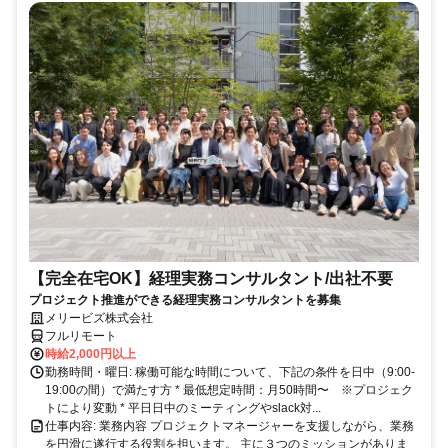
【完全在宅OK】経理実務コンサルタント/出社不要
プロジェクト推進ができる経理実務コンサルタントを募集
メリービズ株式会社
フルリモート
時給2,000円以上
勤務時間・曜日: 稼働可能な時間について、下記の条件を日中（9:00-
19:00の間）で満たす方 * 最低想定時間：月50時間〜 ※プロジェク
トにより変動 * 平日日中のミーティングやslack対...
仕事内容: 業務内容 プロジェクトマネージャーを支援しながら、業務
を円滑に遂行する役割を担います。 主に３つのミッションがありま