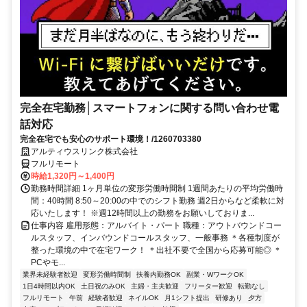
完全在宅勤務│スマートフォンに関する問い合わせ電
話対応
完全在宅でも安心のサポート環境！/1260703380
アルティウスリンク株式会社
フルリモート
時給1,320円～1,400円
勤務時間詳細 1ヶ月単位の変形労働時間制 1週間あたりの平均労働時
間：40時間 8:50～20:00の中でのシフト勤務 週2日からなど柔軟に対
応いたします！ ※週12時間以上の勤務をお願いしておりま...
仕事内容 雇用形態：アルバイト・パート 職種：アウトバウンドコー
ルスタッフ、インバウンドコールスタッフ、一般事務 ＊各種制度が
整った環境の中で在宅ワーク！ ＊出社不要で全国から応募可能◎ ＊
PCやモ...
業界未経験者歓迎
変形労働時間制
扶養内勤務OK
副業・WワークOK
1日4時間以内OK
土日祝のみOK
主婦・主夫歓迎
フリーター歓迎
転勤なし
フルリモート
午前
経験者歓迎
ネイルOK
月1シフト提出
研修あり
夕方