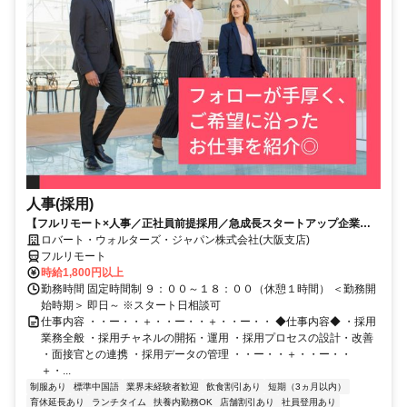
人事(採用)
【フルリモート×人事／正社員前提採用／急成長スタートアップ企業／
英語】Robert Walters
ロバート・ウォルターズ・ジャパン株式会社(大阪支店)
フルリモート
時給1,800円以上
勤務時間 固定時間制 ９：００～１８：００（休憩１時間） ＜勤務開
始時期＞ 即日～ ※スタート日相談可
仕事内容 ・・ー・・＋・・ー・・＋・・ー・・ ◆仕事内容◆ ・採用
業務全般 ・採用チャネルの開拓・運用 ・採用プロセスの設計・改善
・面接官との連携 ・採用データの管理 ・・ー・・＋・・ー・・
＋・...
制服あり
標準中国語
業界未経験者歓迎
飲食割引あり
短期（3ヵ月以内）
育休延長あり
ランチタイム
扶養内勤務OK
店舗割引あり
社員登用あり