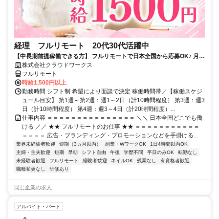
経理 フルリモート 20代30代活躍中
【中長期前提稼働できる方】 フルリモートで日本全国から応募OK♪ 月稼
働40時間で安定収入！
株式会社クラウドワークス
フルリモート
時給1,500円以上
勤務時間 シフト制 希望により面談で決定 稼働時間帯／【稼働スケジ
ュール目安】 第1週～第2週：週1～2日（計10時間程度） 第3週：週3
日（計10時間程度） 第4週：週3～4日（計20時間程度）...
仕事内容 ＝＝＝＝＝＝＝＝＝＝＝＝＝＝＝ ＼＼ 日本全国どこでも働
ける ／／ ★★ フルリモートのお仕事 ★★ ＝＝＝＝＝＝＝＝＝＝＝
＝＝＝＝ 広告・ブランディング・プロモーションなどを手掛ける...
業界未経験者歓迎
短期（3ヵ月以内）
副業・WワークOK
1日4時間以内OK
主婦・主夫歓迎
短期
早朝
シフト自由
午後
学歴不問
平日のみOK
転勤なし
未経験者歓迎
フルリモート
経験者歓迎
ネイルOK
残業なし
有資格者歓迎
職種変更なし
研修あり
同じ企業の求人
アルバイト・パート