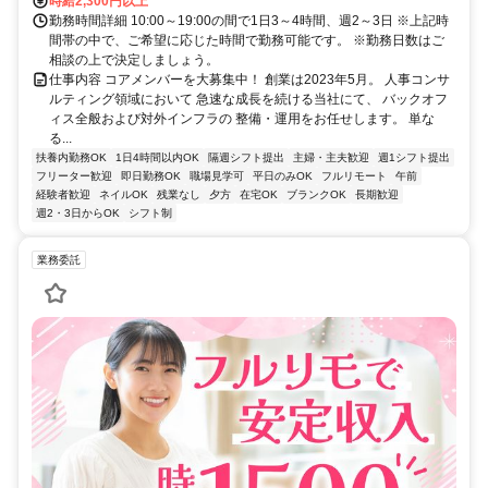
時給2,300円以上
勤務時間詳細 10:00～19:00の間で1日3～4時間、週2～3日 ※上記時
間帯の中で、ご希望に応じた時間で勤務可能です。 ※勤務日数はご
相談の上で決定しましょう。
仕事内容 コアメンバーを大募集中！ 創業は2023年5月。 人事コンサ
ルティング領域において 急速な成長を続ける当社にて、 バックオフ
ィス全般および対外インフラの 整備・運用をお任せします。 単な
る...
扶養内勤務OK
1日4時間以内OK
隔週シフト提出
主婦・主夫歓迎
週1シフト提出
フリーター歓迎
即日勤務OK
職場見学可
平日のみOK
フルリモート
午前
経験者歓迎
ネイルOK
残業なし
夕方
在宅OK
ブランクOK
長期歓迎
週2・3日からOK
シフト制
業務委託