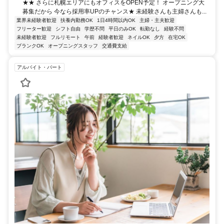
★★ さらに札幌エリアにもオフィスをOPEN予定！ オープニング大
募集だから 今なら採用率UPのチャンス★ 未経験さんも主婦さんも...
業界未経験者歓迎
扶養内勤務OK
1日4時間以内OK
主婦・主夫歓迎
フリーター歓迎
シフト自由
学歴不問
平日のみOK
転勤なし
経験不問
未経験者歓迎
フルリモート
午前
経験者歓迎
ネイルOK
夕方
在宅OK
ブランクOK
オープニングスタッフ
交通費支給
アルバイト・パート