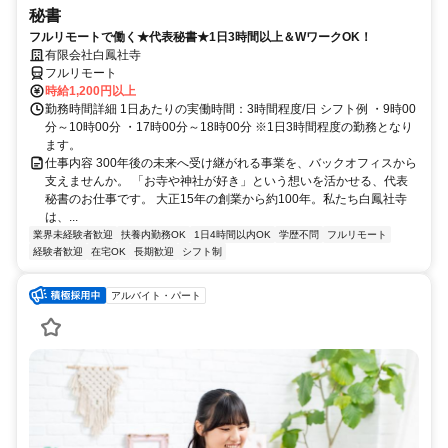
秘書
フルリモートで働く★代表秘書★1日3時間以上＆WワークOK！
有限会社白鳳社寺
フルリモート
時給1,200円以上
勤務時間詳細 1日あたりの実働時間：3時間程度/日 シフト例 ・9時00
分～10時00分 ・17時00分～18時00分 ※1日3時間程度の勤務となり
ます。
仕事内容 300年後の未来へ受け継がれる事業を、バックオフィスから
支えませんか。 「お寺や神社が好き」という想いを活かせる、代表
秘書のお仕事です。 大正15年の創業から約100年。私たち白鳳社寺
は、...
業界未経験者歓迎
扶養内勤務OK
1日4時間以内OK
学歴不問
フルリモート
経験者歓迎
在宅OK
長期歓迎
シフト制
アルバイト・パート