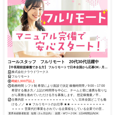
コールスタッフ フルリモート 20代30代活躍中
【中長期前提稼働できる方】 フルリモートで日本全国から応募OK♪ 月稼
働80時間で安定収入！
株式会社クラウドワークス
フルリモート
時給1,900円以上
勤務時間 シフト制 希望により面談で決定 稼働時間帯／9:00～17:00
希望する働き方／上記の時間帯を中心に、チームと密に連携を取りな
がら業務を進めていただける方を募集します。 想定稼働量／平...
仕事内容 ＝＝＝＝＝＝＝＝＝＝＝＝＝＝＝ ＼＼ 日本全国どこでも働
ける ／／ ★★ フルリモートのお仕事 ★★ ＝＝＝＝＝＝＝＝＝＝＝
＝＝＝＝ 営業代行事業をされている企業様をしている企業での営...
業界未経験者歓迎
短期（3ヵ月以内）
副業・WワークOK
1日4時間以内OK