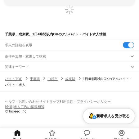
千葉県、成東駅、1日4時間以内OKのアルバイト・バイト求人情報
求人の詳細を表示
条件を追加・変更して検索
市区町村を追加・変更
関連キーワード
完全在宅ワーク 全国
シール貼り 在宅
現在地周辺
ガチャガチャ
犬カフェ
千葉県
駅を追加・変更
バイトTOP
千葉県
山武市
成東駅
1日4時間以内OKのアルバイト・
千葉県
すべて
バイト・求人
千葉市
すべて
職種を追加・変更
JR武蔵野線
中央区
花見川区
稲毛区
若葉区
緑区
美浜区
南流山駅
新松戸駅
新八柱駅
東松戸駅
市川大野駅
船橋法典駅
西船橋駅
飲食・フードサービス
銚子市
市川市
船橋市
館山市
木更津市
松戸市
野田市
茂原市
成田市
佐倉市
東金市
特徴を追加・変更
飲食・フードサービス
すべて
ヘルプ・お問い合わせ
サイトマップ
利用規約・プライバシーポリシー
JR中央・総武線
旭市
習志野市
柏市
勝浦市
市原市
流山市
八千代市
我孫子市
鴨川市
鎌ケ谷市
ホールスタッフ
キッチンスタッフ
皿洗い・洗い場
精肉・鮮魚加工
給食調理
人気
[企業]求人広告の掲載相談
市川駅
本八幡駅
下総中山駅
西船橋駅
船橋駅
東船橋駅
津田沼駅
幕張本郷駅
幕張駅
君津市
富津市
浦安市
四街道市
袖ケ浦市
八街市
印西市
白井市
富里市
南房総市
雇用形態を追加・変更
パン屋（ベーカリー）
フードカウンター販売員
バー（BAR）・バーテンダー
日払いOK
高校生歓迎
学生歓迎
深夜の仕事
髪型・髪色自由
ひげOK
ネイルOK
新検見川駅
稲毛駅
西千葉駅
千葉駅
匝瑳市
香取市
山武市
いすみ市
大網白里市
印旛郡
香取郡
山武郡
長生郡
夷隅郡
新着求人を受け取る
飲食店補助（開店・閉店準備）
飲食店（店長・マネージャー）
ピアスOK
アルバイト・パート
履歴書不要
オープニングスタッフ
留学生・外国人活躍中
安房郡
都道府県を変更
営業・販売
JR総武本線
勤務期間
正社員
市川駅
船橋駅
津田沼駅
稲毛駅
千葉駅
東千葉駅
都賀駅
四街道駅
物井駅
佐倉駅
営業・販売
すべて
短期
契約社員
単発・1日OK
長期
期間限定（春夏冬休み等）
南酒々井駅
榎戸駅
八街駅
日向駅
成東駅
松尾駅
横芝駅
飯倉駅
八日市場駅
干潟駅
旭駅
営業
テレフォンアポインター（テレアポ）
ルートセールス
コンビニ
シフト
派遣社員
飯岡駅
倉橋駅
猿田駅
松岸駅
銚子駅
フードカウンター販売員
アパレル
家電量販店・携帯販売（携帯ショップ）
土日祝のみOK
業務委託
平日のみOK
週1日からOK
週2・3日からOK
週4日以上OK