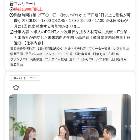
フルリモート
時給1,800円以上
勤務時間詳細 以下①・②・③のいずれかで 平日週2日以上ご勤務が可
能な方 ①9:00～13:00 ②12:45～17:30 ③9:00～17:30 ※休日出勤が
月に1回程度 発生する可能性がありま...
仕事内容 ＼求人のPOINT／ ✨次世代を担う人材育成に貢献 ✨IT企業
と出版社が創立した未来志向の学園 ✨高時給！教育業界未経験者も歓
迎◎ 【仕事内容】 ┈┈┈┈┈┈┈┈┈┈┈┈┈┈┈┈┈┈┈┈ ...
業界未経験者歓迎
1日4時間以内OK
主婦・主夫歓迎
フリーター歓迎
シフト自由
学歴不問
平日のみOK
フルリモート
午前
経験者歓迎
研修あり
在宅OK
ブランクOK
長期歓迎
フルタイム歓迎
週2・3日からOK
シフト制
土日祝休み
服装自由
アルバイト・パート