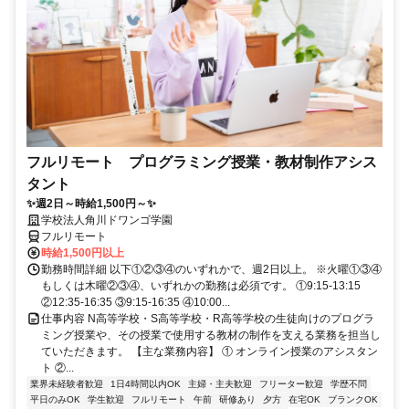
フルリモート プログラミング授業・教材制作アシス
タント
✨週2日～時給1,500円～✨
学校法人角川ドワンゴ学園
フルリモート
時給1,500円以上
勤務時間詳細 以下①②③④のいずれかで、週2日以上。 ※火曜①③④
もしくは木曜②③④、いずれかの勤務は必須です。 ①9:15-13:15
②12:35-16:35 ③9:15-16:35 ④10:00...
仕事内容 N高等学校・S高等学校・R高等学校の生徒向けのプログラ
ミング授業や、その授業で使用する教材の制作を支える業務を担当し
ていただきます。 【主な業務内容】 ① オンライン授業のアシスタン
ト ②...
業界未経験者歓迎
1日4時間以内OK
主婦・主夫歓迎
フリーター歓迎
学歴不問
平日のみOK
学生歓迎
フルリモート
午前
研修あり
夕方
在宅OK
ブランクOK