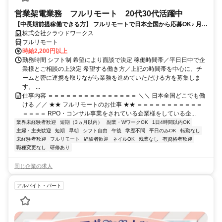
営業架電業務 フルリモート 20代30代活躍中
【中長期前提稼働できる方】 フルリモートで日本全国から応募OK♪ 月稼
働40時間で安定収入！
株式会社クラウドワークス
フルリモート
時給2,200円以上
勤務時間 シフト制 希望により面談で決定 稼働時間帯／平日日中で企
業様とご相談の上決定 希望する働き方／上記の時間帯を中心に、チ
ームと密に連携を取りながら業務を進めていただける方を募集しま
す。 ...
仕事内容 ＝＝＝＝＝＝＝＝＝＝＝＝＝＝＝ ＼＼ 日本全国どこでも働
ける ／／ ★★ フルリモートのお仕事 ★★ ＝＝＝＝＝＝＝＝＝＝＝
＝＝＝＝ RPO・コンサル事業をされている企業様をしている企...
業界未経験者歓迎
短期（3ヵ月以内）
副業・WワークOK
1日4時間以内OK
主婦・主夫歓迎
短期
早朝
シフト自由
午後
学歴不問
平日のみOK
転勤なし
未経験者歓迎
フルリモート
経験者歓迎
ネイルOK
残業なし
有資格者歓迎
職種変更なし
研修あり
同じ企業の求人
アルバイト・パート