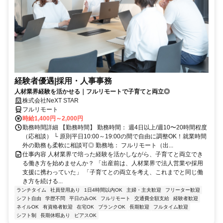
経験者優遇|採用・人事事務
人材業界経験を活かせる｜フルリモートで子育てと両立◎
株式会社NeXT STAR
フルリモート
時給1,400円～2,000円
勤務時間詳細 【勤務時間】 勤務時間： 週4日以上/週10〜20時間程度
（応相談） └ 原則平日10:00～19:00の間で自由に調整OK！就業時間
外の勤務も柔軟に相談可◎ 勤務地： フルリモート（出...
仕事内容 人材業界で培った経験を活かしながら、子育てと両立でき
る働き方を始めませんか？ 「出産前は、人材業界で法人営業や採用
支援に携わっていた」 「子育てとの両立を考え、これまでと同じ働
き方を続ける...
ランチタイム
社員登用あり
1日4時間以内OK
主婦・主夫歓迎
フリーター歓迎
シフト自由
学歴不問
平日のみOK
フルリモート
交通費全額支給
経験者歓迎
ネイルOK
有資格者歓迎
在宅OK
ブランクOK
長期歓迎
フルタイム歓迎
シフト制
長期休暇あり
ピアスOK