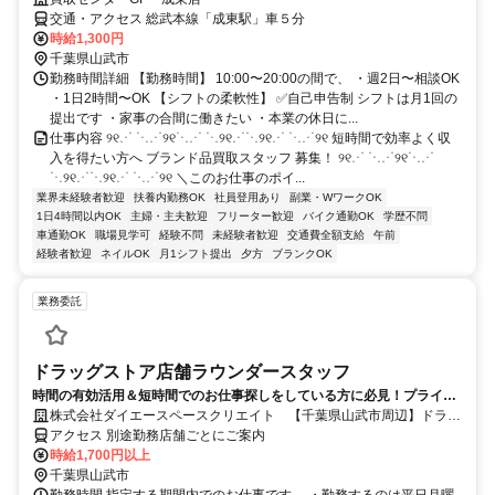
交通・アクセス 総武本線「成東駅」車５分
時給1,300円
千葉県山武市
勤務時間詳細 【勤務時間】 10:00〜20:00の間で、 ・週2日〜相談OK
・1日2時間〜OK 【シフトの柔軟性】 ✅自己申告制 シフトは月1回の
提出です ・家事の合間に働きたい ・本業の休日に...
仕事内容 ୨୧⋰ ⋱⋰୨୧⋱⋰ ⋱୨୧⋰⋱୨୧⋰ ⋱⋰୨୧ 短時間で効率よく収
入を得たい方へ ブランド品買取スタッフ 募集！ ୨୧⋰ ⋱⋰୨୧⋱⋰
⋱୨୧⋰⋱୨୧⋰ ⋱⋰୨୧ ＼このお仕事のポイ...
業界未経験者歓迎
扶養内勤務OK
社員登用あり
副業・WワークOK
1日4時間以内OK
主婦・主夫歓迎
フリーター歓迎
バイク通勤OK
学歴不問
車通勤OK
職場見学可
経験不問
未経験者歓迎
交通費全額支給
午前
経験者歓迎
ネイルOK
月1シフト提出
夕方
ブランクOK
業務委託
ドラッグストア店舗ラウンダースタッフ
時間の有効活用＆短時間でのお仕事探しをしている方に必見！プライベ
ート重視のお仕事！
株式会社ダイエースペースクリエイト 【千葉県山武市周辺】ドラッ
グストア店舗ラウンダー(化粧品など)
アクセス 別途勤務店舗ごとにご案内
時給1,700円以上
千葉県山武市