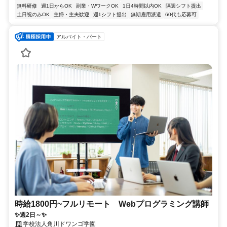
無料研修
週1日からOK
副業・WワークOK
1日4時間以内OK
隔週シフト提出
土日祝のみOK
主婦・主夫歓迎
週1シフト提出
無期雇用派遣
60代も応募可
アルバイト・パート
時給1800円~フルリモート Webプログラミング講師
✨週2日～✨
学校法人角川ドワンゴ学園