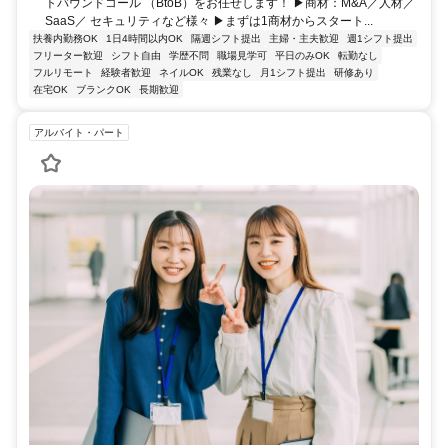
トバウンドコール （BtoB）をお任せします！ ▶商材：M&A／人材／
SaaS／ セキュリティなど様々 ▶まずは1商材からスタート...
扶養内勤務OK
1日4時間以内OK
隔週シフト提出
主婦・主夫歓迎
週1シフト提出
フリーター歓迎
シフト自由
学歴不問
職場見学可
平日のみOK
転勤なし
フルリモート
経験者歓迎
ネイルOK
残業なし
月1シフト提出
研修あり
在宅OK
ブランクOK
長期歓迎
アルバイト・パート