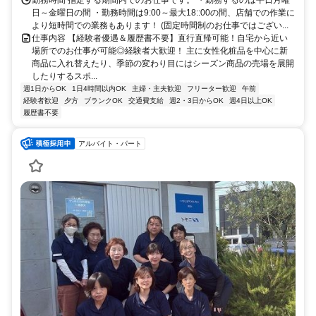
勤務時間 指定する期間内でのお仕事です。 ・勤務するのは平日月曜
日～金曜日の間 ・勤務時間は9:00～最大18::00の間、店舗での作業に
より短時間での業務もあります！ (固定時間制のお仕事ではござい...
仕事内容 【経験者優遇＆履歴書不要】直行直帰可能！自宅から近い
場所でのお仕事が可能◎経験者大歓迎！ 主に女性化粧品を中心に新
商品に入れ替えたり、季節の変わり目にはシーズン商品の売場を展開
したりするスポ...
週1日からOK
1日4時間以内OK
主婦・主夫歓迎
フリーター歓迎
午前
経験者歓迎
夕方
ブランクOK
交通費支給
週2・3日からOK
週4日以上OK
履歴書不要
アルバイト・パート