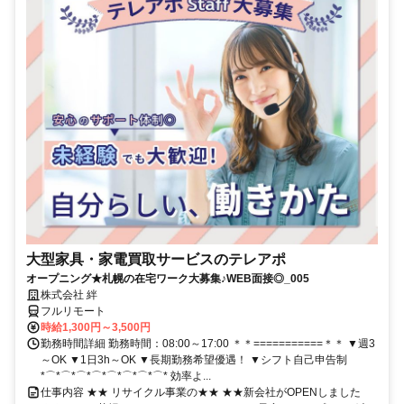
大型家具・家電買取サービスのテレアポ
オープニング★札幌の在宅ワーク大募集♪WEB面接◎_005
株式会社 絆
フルリモート
時給1,300円～3,500円
勤務時間詳細 勤務時間：08:00～17:00 ＊＊===========＊＊ ▼週3
～OK ▼1日3h～OK ▼長期勤務希望優遇！ ▼シフト自己申告制
*⌒*⌒*⌒*⌒*⌒*⌒*⌒*⌒* 効率よ...
仕事内容 ★★ リサイクル事業の★★ ★★新会社がOPENしました