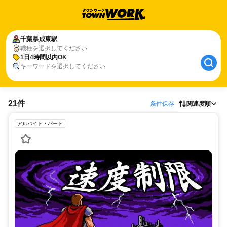
千葉県
成東駅
職種を選択してください
1日4時間以内OK
キーワードを選択してください
21件
条件保存
関連度順
アルバイト・パート