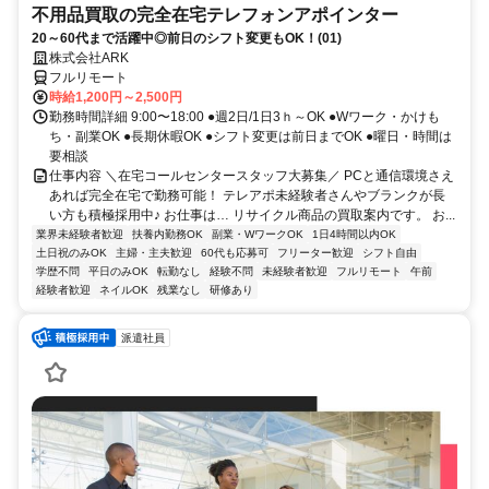
不用品買取の完全在宅テレフォンアポインター
20～60代まで活躍中◎前日のシフト変更もOK！(01)
株式会社ARK
フルリモート
時給1,200円～2,500円
勤務時間詳細 9:00〜18:00 ●週2日/1日3ｈ～OK ●Wワーク・かけも
ち・副業OK ●長期休暇OK ●シフト変更は前日までOK ●曜日・時間は
要相談
仕事内容 ＼在宅コールセンタースタッフ大募集／ PCと通信環境さえ
あれば完全在宅で勤務可能！ テレアポ未経験者さんやブランクが長
い方も積極採用中♪ お仕事は… リサイクル商品の買取案内です。 お...
業界未経験者歓迎
扶養内勤務OK
副業・WワークOK
1日4時間以内OK
土日祝のみOK
主婦・主夫歓迎
60代も応募可
フリーター歓迎
シフト自由
学歴不問
平日のみOK
転勤なし
経験不問
未経験者歓迎
フルリモート
午前
経験者歓迎
ネイルOK
残業なし
研修あり
派遣社員