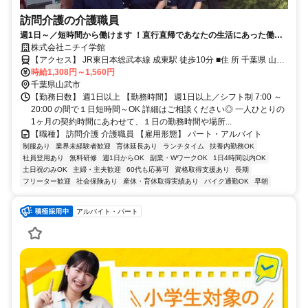
訪問介護の介護職員
週1日～／短時間から働けます ！直行直帰であなたの生活にあった働き
方が魅力です。未経験の方も大歓迎！先輩社員が丁寧にサポートします
株式会社ニチイ学館
ので安心して働けます。 ご利用者様の在宅の生活 を支える訪問介護員
【アクセス】 JR東日本総武本線 成東駅 徒歩10分 ■住 所 千葉県 山武
（ホームヘルパー）のお仕事です。
時給1,308円～1,560円
市 殿台282-6 ■アクセス JR東日本総武本線 成東駅 徒歩10分
千葉県山武市
【勤務日数】 週1日以上 【勤務時間】 週1日以上／シフト制 7:00 ～
20:00 の間で１日短時間～OK 詳細はご相談ください◎ 一人ひとりの
1ヶ月の契約時間にあわせて、１日の勤務時間や場所...
【職種】 訪問介護 介護職員 【雇用形態】 パート・アルバイト
制服あり
業界未経験者歓迎
育休延長あり
ランチタイム
扶養内勤務OK
社員登用あり
無料研修
週1日からOK
副業・WワークOK
1日4時間以内OK
土日祝のみOK
主婦・主夫歓迎
60代も応募可
資格取得支援あり
長期
フリーター歓迎
社会保険あり
産休・育休取得実績あり
バイク通勤OK
早朝
アルバイト・パート