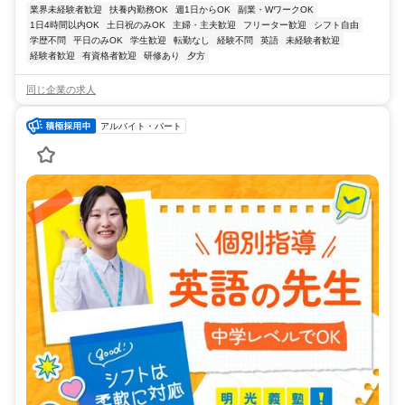
業界未経験者歓迎
扶養内勤務OK
週1日からOK
副業・WワークOK
1日4時間以内OK
土日祝のみOK
主婦・主夫歓迎
フリーター歓迎
シフト自由
学歴不問
平日のみOK
学生歓迎
転勤なし
経験不問
英語
未経験者歓迎
経験者歓迎
有資格者歓迎
研修あり
夕方
同じ企業の求人
アルバイト・パート