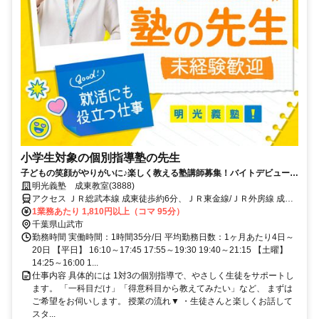
小学生対象の個別指導塾の先生
子どもの笑顔がやりがいに♪楽しく教える塾講師募集！バイトデビューで
も安心の研修あり！週1日からOK
明光義塾 成東教室(3888)
アクセス ＪＲ総武本線 成東徒歩約6分、ＪＲ東金線/ＪＲ外房線 成東
徒歩約6分、ＪＲ東金線/ＪＲ外房線 求名出入口2徒歩約46分
1業務あたり 1,810円以上（コマ 95分）
千葉県山武市
勤務時間 実働時間：1時間35分/日 平均勤務日数：1ヶ月あたり4日～
20日 【平日】 16:10～17:45 17:55～19:30 19:40～21:15 【土曜】
14:25～16:00 1...
仕事内容 具体的には 1対3の個別指導で、やさしく生徒をサポートし
ます。 「一科目だけ」「得意科目から教えてみたい」など、 まずは
ご希望をお伺いします。 授業の流れ▼ ・生徒さんと楽しくお話して
スタ...