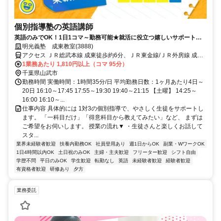
個別指導塾の英語講師
英語のみでOK！1日1コマ～勤務可能★就活に役立つ嬉しいサポートも
◎ミドル・シニアも活躍中
明光義塾 成東教室(3888)
アクセス ＪＲ総武本線 成東徒歩約6分、ＪＲ東金線/ＪＲ外房線 成東
徒歩約6分、ＪＲ東金線/ＪＲ外房線 求名出入口2徒歩約46分
1業務あたり 1,810円以上（コマ 95分）
千葉県山武市
勤務時間 実働時間：1時間35分/日 平均勤務日数：1ヶ月あたり4日～
20日 16:10～17:45 17:55～19:30 19:40～21:15 【土曜】 14:25～
16:00 16:10～...
仕事内容 具体的には 1対3の個別指導で、やさしく生徒をサポートし
ます。 「一科目だけ」「得意科目から教えてみたい」など、 まずは
ご希望をお伺いします。 授業の流れ▼ ・生徒さんと楽しくお話して
スタ...
業界未経験者歓迎
扶養内勤務OK
社員登用あり
週1日からOK
副業・WワークOK
1日4時間以内OK
土日祝のみOK
主婦・主夫歓迎
フリーター歓迎
シフト自由
学歴不問
平日のみOK
学生歓迎
転勤なし
英語
未経験者歓迎
経験者歓迎
有資格者歓迎
研修あり
夕方
業務委託