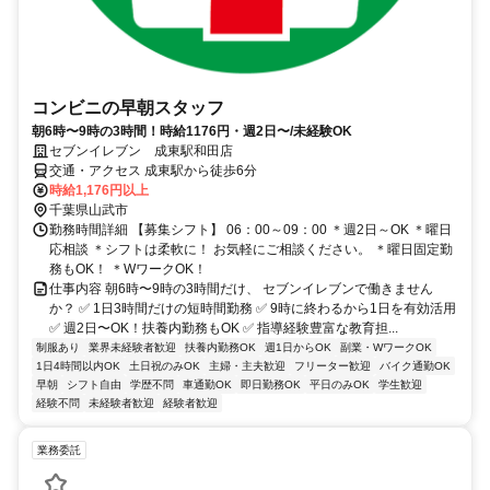
コンビニの早朝スタッフ
朝6時〜9時の3時間！時給1176円・週2日〜/未経験OK
セブンイレブン 成東駅和田店
交通・アクセス 成東駅から徒歩6分
時給1,176円以上
千葉県山武市
勤務時間詳細 【募集シフト】 06：00～09：00 ＊週2日～OK ＊曜日
応相談 ＊シフトは柔軟に！ お気軽にご相談ください。 ＊曜日固定勤
務もOK！ ＊WワークOK！
仕事内容 朝6時〜9時の3時間だけ、 セブンイレブンで働きません
か？ ✅ 1日3時間だけの短時間勤務 ✅ 9時に終わるから1日を有効活用
✅ 週2日〜OK！扶養内勤務もOK ✅ 指導経験豊富な教育担...
制服あり
業界未経験者歓迎
扶養内勤務OK
週1日からOK
副業・WワークOK
1日4時間以内OK
土日祝のみOK
主婦・主夫歓迎
フリーター歓迎
バイク通勤OK
早朝
シフト自由
学歴不問
車通勤OK
即日勤務OK
平日のみOK
学生歓迎
経験不問
未経験者歓迎
経験者歓迎
業務委託