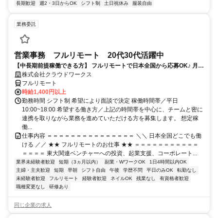
長期歓迎
週2・3日からOK
シフト制
土日祝休み
服装自由
業務委託
営業事務 フルリモート 20代30代活躍中
【中長期前提稼働できる方】 フルリモートで日本全国から応募OK♪ 月稼
働100時間で安定収入！
株式会社クラウドワークス
フルリモート
時給1,400円以上
勤務時間 シフト制 希望により面談で決定 稼働時間帯／平日
10:00~18:00 希望する働き方／上記の時間帯を中心に、チームと密に
連携を取りながら業務を進めていただける方を募集します。 想定稼
働...
仕事内容 ＝＝＝＝＝＝＝＝＝＝＝＝＝＝＝ ＼＼ 日本全国どこでも働
ける ／／ ★★ フルリモートのお仕事 ★★ ＝＝＝＝＝＝＝＝＝＝＝
＝＝＝＝ 東大関連ベンチャーへの投資、起業支援、コーポレート...
業界未経験者歓迎
短期（3ヵ月以内）
副業・WワークOK
1日4時間以内OK
主婦・主夫歓迎
短期
早朝
シフト自由
午後
学歴不問
平日のみOK
転勤なし
未経験者歓迎
フルリモート
経験者歓迎
ネイルOK
残業なし
有資格者歓迎
職種変更なし
研修あり
同じ企業の求人