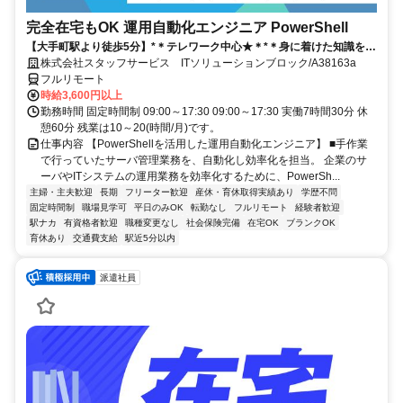
完全在宅もOK 運用自動化エンジニア PowerShell
【大手町駅より徒歩5分】*＊テレワーク中心★＊*＊身に着けた知識を活
かすチャンス！ ご応募お待ちしております！
株式会社スタッフサービス ITソリューションブロック/A38163a
フルリモート
時給3,600円以上
勤務時間 固定時間制 09:00～17:30 09:00～17:30 実働7時間30分 休
憩60分 残業は10～20(時間/月)です。
仕事内容 【PowerShellを活用した運用自動化エンジニア】 ■手作業
で行っていたサーバ管理業務を、自動化し効率化を担当。 企業のサ
ーバやITシステムの運用業務を効率化するために、PowerSh...
主婦・主夫歓迎
長期
フリーター歓迎
産休・育休取得実績あり
学歴不問
固定時間制
職場見学可
平日のみOK
転勤なし
フルリモート
経験者歓迎
駅ナカ
有資格者歓迎
職種変更なし
社会保険完備
在宅OK
ブランクOK
育休あり
交通費支給
駅近5分以内
派遣社員