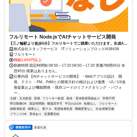
フルリモート Node.jsでAIチャットサービス開発
【三ノ輪駅より徒歩5分】フルリモートでご就業いただけます。生成AI
を活用したサービス開発に携われます。企画提案から改善まで幅広く関
株式会社スタッフサービス ITソリューションブロック/A38438
われる環境です☆
フルリモート
時給2,800円以上
勤務時間 固定時間制 08:50～17:20 08:50～17:20 実働7時間45分 休
憩45分 残業はありません。
仕事内容 【AIチャットサービスの開発】 ・Webアプリの設計、開
発、テスト ・PM、PdMとの開発方針の検討および連携 ・UI／UX改
善提案および機能開発 ・既存コードのリファクタリング ・パフォ
ー...
主婦・主夫歓迎
長期
フリーター歓迎
産休・育休取得実績あり
学歴不問
即日勤務OK
固定時間制
職場見学可
平日のみOK
転勤なし
フルリモート
経験者歓迎
残業なし
駅ナカ
有資格者歓迎
職種変更なし
社会保険完備
ブランクOK
育休あり
交通費支給
派遣社員