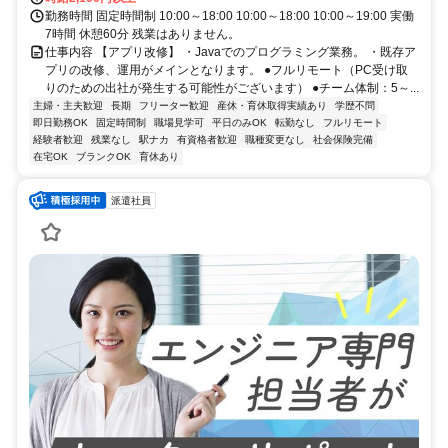
勤務時間 固定時間制 10:00～18:00 10:00～18:00 10:00～19:00 実働
7時間 休憩60分 残業はありません。
仕事内容 【アプリ改修】 ・Javaでのプログラミング業務。 ・既存ア
プリの改修、運用がメインとなります。 ●フルリモート（PC受け取
りのための出社が発生する可能性がございます） ●チーム体制：5～...
主婦・主夫歓迎
長期
フリーター歓迎
産休・育休取得実績あり
学歴不問
即日勤務OK
固定時間制
職場見学可
平日のみOK
転勤なし
フルリモート
経験者歓迎
残業なし
駅ナカ
有資格者歓迎
職種変更なし
社会保険完備
在宅OK
ブランクOK
育休あり
派遣社員