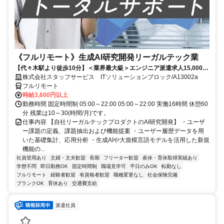
《フルリモート》生成AI研究開発リーガルテック業
【代々木駅より徒歩10分】＜業界最大級＞エンジニア派遣求人15,000件
以上◎ 来社不要のカンタン登録→最短2日で就業可能！！
株式会社スタッフサービス ITソリューションブロック/A13002a
フルリモート
時給3,600円以上
勤務時間 固定時間制 05:00～22:00 05:00～22:00 実働16時間 休憩60
分 残業は10～30(時間/月)です。
仕事内容 【自社リーガルテックプロダクトのAI研究開発】 ・ユーザ
ー課題の定義、課題抽出および機能提案 ・ユーザー履歴データを用
いた基礎集計、応用分析 ・生成AIや大規模言語モデルを活用した新規
機能の...
社員登用あり
主婦・主夫歓迎
長期
フリーター歓迎
産休・育休取得実績あり
学歴不問
即日勤務OK
固定時間制
職場見学可
平日のみOK
転勤なし
フルリモート
経験者歓迎
有資格者歓迎
職種変更なし
社会保険完備
ブランクOK
育休あり
交通費支給
派遣社員