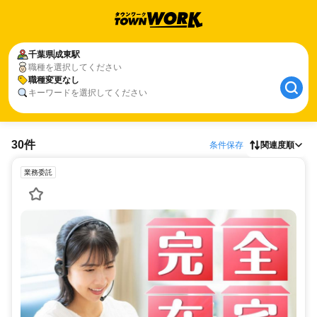
千葉県
成東駅
職種を選択してください
職種変更なし
キーワードを選択してください
30件
条件保存
関連度順
業務委託