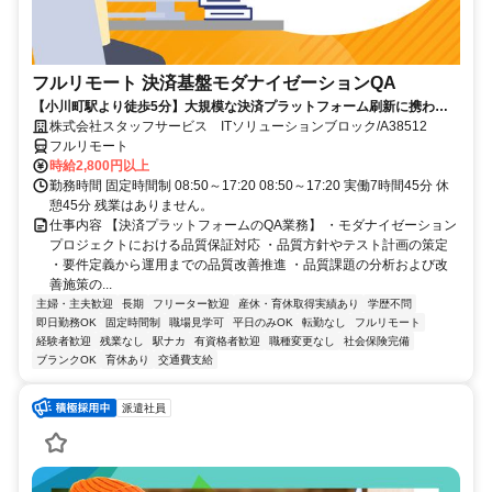
フルリモート 決済基盤モダナイゼーションQA
【小川町駅より徒歩5分】大規模な決済プラットフォーム刷新に携われ
ます。品質保証の専門性を発揮できる環境です。フルリモートで活躍で
株式会社スタッフサービス ITソリューションブロック/A38512
きる案件です☆
フルリモート
時給2,800円以上
勤務時間 固定時間制 08:50～17:20 08:50～17:20 実働7時間45分 休
憩45分 残業はありません。
仕事内容 【決済プラットフォームのQA業務】 ・モダナイゼーション
プロジェクトにおける品質保証対応 ・品質方針やテスト計画の策定
・要件定義から運用までの品質改善推進 ・品質課題の分析および改
善施策の...
主婦・主夫歓迎
長期
フリーター歓迎
産休・育休取得実績あり
学歴不問
即日勤務OK
固定時間制
職場見学可
平日のみOK
転勤なし
フルリモート
経験者歓迎
残業なし
駅ナカ
有資格者歓迎
職種変更なし
社会保険完備
ブランクOK
育休あり
交通費支給
派遣社員