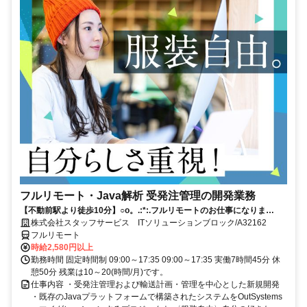
フルリモート・Java解析 受発注管理の開発業務
【不動前駅より徒歩10分】○o。.:*:.フルリモートのお仕事になりま
す.:*:.。o○ご応募お待ちしております！
株式会社スタッフサービス ITソリューションブロック/A32162
フルリモート
時給2,580円以上
勤務時間 固定時間制 09:00～17:35 09:00～17:35 実働7時間45分 休
憩50分 残業は10～20(時間/月)です。
仕事内容 ・受発注管理および輸送計画・管理を中心とした新規開発
・既存のJavaプラットフォームで構築されたシステムをOutSystems