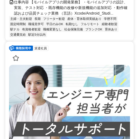
仕事内容 【モバイルアプリの開発業務】 ・モバイルアプリの設計、
実装、テスト対応 ・既存機能の改修や新規機能の追加対応 ・動作確
認および品質チェック業務 （言語）Xcode/Android_Studi...
主婦・主夫歓迎
長期
フリーター歓迎
産休・育休取得実績あり
学歴不問
固定時間制
職場見学可
平日のみOK
転勤なし
フルリモート
経験者歓迎
駅ナカ
有資格者歓迎
職種変更なし
社会保険完備
ブランクOK
育休あり
交通費支給
駅近5分以内
派遣社員