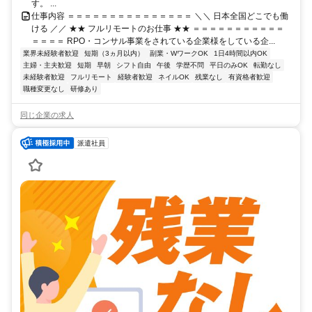
す。 ...
仕事内容 ＝＝＝＝＝＝＝＝＝＝＝＝＝＝＝ ＼＼ 日本全国どこでも働
ける ／／ ★★ フルリモートのお仕事 ★★ ＝＝＝＝＝＝＝＝＝＝＝
＝＝＝＝ RPO・コンサル事業をされている企業様をしている企...
業界未経験者歓迎
短期（3ヵ月以内）
副業・WワークOK
1日4時間以内OK
主婦・主夫歓迎
短期
早朝
シフト自由
午後
学歴不問
平日のみOK
転勤なし
未経験者歓迎
フルリモート
経験者歓迎
ネイルOK
残業なし
有資格者歓迎
職種変更なし
研修あり
同じ企業の求人
派遣社員