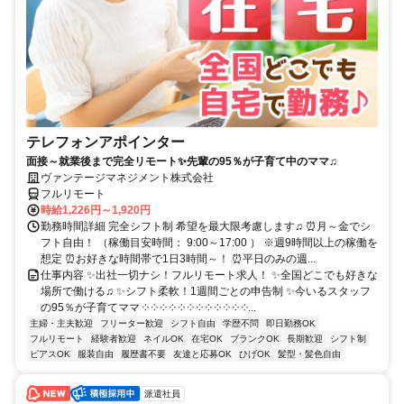
テレフォンアポインター
面接～就業後まで完全リモート✨先輩の95％が子育て中のママ♫
ヴァンテージマネジメント株式会社
フルリモート
時給1,226円～1,920円
勤務時間詳細 完全シフト制 希望を最大限考慮します♫ ⏰月～金でシ
フト自由！ （稼働目安時間： 9:00～17:00 ） ※週9時間以上の稼働を
想定 ⏰お好きな時間帯で1日3時間～！ ⏰平日のみの週...
仕事内容 ✨出社一切ナシ！フルリモート求人！ ✨全国どこでも好きな
場所で働ける♫ ✨シフト柔軟！1週間ごとの申告制 ✨今いるスタッフ
の95％が子育てママ ༶ ༶ ༶ ༶ ༶ ༶ ༶ ༶ ༶ ༶ ༶ ༶...
主婦・主夫歓迎
フリーター歓迎
シフト自由
学歴不問
即日勤務OK
フルリモート
経験者歓迎
ネイルOK
在宅OK
ブランクOK
長期歓迎
シフト制
ピアスOK
服装自由
履歴書不要
友達と応募OK
ひげOK
髪型・髪色自由
派遣社員