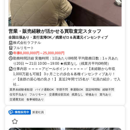
営業・販売経験が活かせる買取査定スタッフ
全国出張あり・直行直帰OK／残業ゼロ＆高還元インセンティブ
株式会社ラフテル
フルリモート
年俸8,000,000円～25,000,000円
勤務時間詳細 実働時間：1日あたり8時間 平均勤務日数：1ヶ月あた
り20日 〜 21日 10:00～19:00 ★残業なし（残業月平均0時間）
仕事内容 ＝＝＝＝アピールポイント＝＝＝＝ ✅【未経験から年収
1,000万超も可能】 3ヶ月ごとの歩合＆各種インセンティブあり！
✅【抜群の居心地の良さ！】 直近2年間で15名が「社員の紹介」で入
社...
業界未経験者歓迎
バイク通勤OK
学歴不問
車通勤OK
固定時間制
経験不問
住宅手当あり
フルリモート
交通費全額支給
残業なし
研修あり
賞与あり
交通費支給
食事補助あり
派遣社員