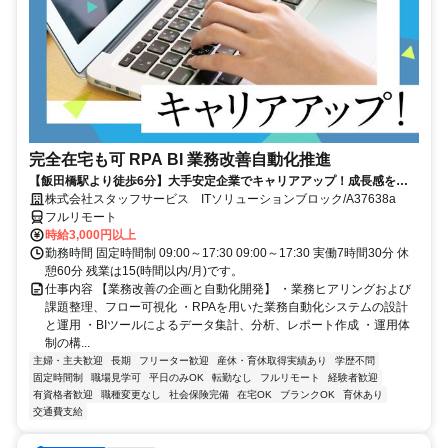
完全在宅も可 RPA BI 業務改善自動化推進
【飯田橋駅より徒歩6分】大手安定企業でキャリアアップ！成長感を感
じられる環境です♪
株式会社スタッフサービス ITソリューションブロック/A37638a
フルリモート
時給3,000円以上
勤務時間 固定時間制 09:00～17:30 09:00～17:30 実働7時間30分 休
憩60分 残業は15(時間以内/月)です。
仕事内容 【業務改善の企画と自動化開発】 ・業務ヒアリングおよび
課題整理、フロー可視化 ・RPAを用いた業務自動化システムの設計
と運用 ・BIツールによるデータ集計、分析、レポート作成 ・運用体
制の構...
主婦・主夫歓迎
長期
フリーター歓迎
産休・育休取得実績あり
学歴不問
固定時間制
職場見学可
平日のみOK
転勤なし
フルリモート
経験者歓迎
有資格者歓迎
職種変更なし
社会保険完備
在宅OK
ブランクOK
育休あり
交通費支給