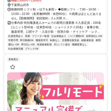
徒歩10分 【車通勤：〇】【バイク通勤：〇】【自転車通勤：〇】 ☆
時給1,450円～1,650円
周辺環境☆ MEGAドン・キホーテ 成東店 カスミ フードマーケット成
千葉県山武市
東店 サイゼリヤ 成東店 千葉県でお仕事をお探しの方は当社にお任せ
勤務時間 シフト制 ＜以下を参照＞ ◆勤務シフト ・7:00～16:00 ・
ください！ あなたのご希望を踏まえてご提案いたします！
13:00～22:00 （各実働8時間・休憩60分） ※残業はほとんどありま
せん 【勤務期間】 初回契約：2ヵ月間 ※...
仕事内容 特別養護老人ホームでの夜間介護業務 ※入居定員：100名
(ユニット型40名・従来型40名・ショートステイ20名) ・食事介助、
服薬管理、口腔ケア ・入浴介助 ・排泄介助 ・ナイトケア ・レク...
社員登用あり
長期
フリーター歓迎
社会保険あり
バイク通勤OK
給料前払いOK
学歴不問
即日勤務OK
職場見学可
転勤なし
交通費全額支給
経験者歓迎
夜間
週払いOK
即日払いOK
有資格者歓迎
月1シフト提出
職種変更なし
社会保険完備
ブランクOK
業務委託