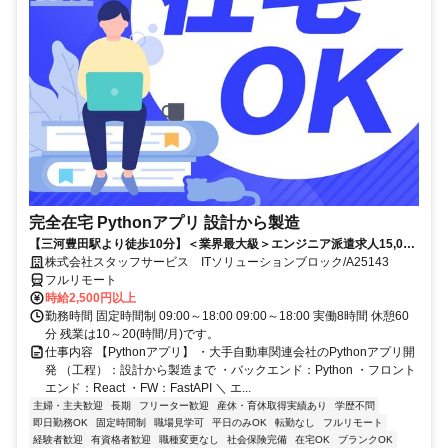
完全在宅 Pythonアプリ 設計から製造
【三河豊田駅より徒歩10分】＜業界最大級＞エンジニア派遣求人15,000
件以上◎ 来社不要のカンタン登録→最短2日で就業可能！！
株式会社スタッフサービス ITソリューションブロック/A25143
フルリモート
時給2,500円以上
勤務時間 固定時間制 09:00～18:00 09:00～18:00 実働8時間 休憩60
分 残業は10～20(時間/月)です。
仕事内容 【Pythonアプリ】 ・大手自動車関連会社のPythonアプリ開
発 （工程）：設計から製造まで ・バックエンド：Python ・フロント
エンド：React ・FW：FastAPI ＼ エ...
主婦・主夫歓迎
長期
フリーター歓迎
産休・育休取得実績あり
学歴不問
即日勤務OK
固定時間制
職場見学可
平日のみOK
転勤なし
フルリモート
経験者歓迎
有資格者歓迎
職種変更なし
社会保険完備
在宅OK
ブランクOK