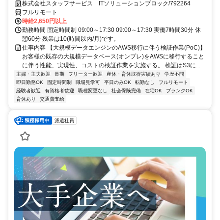
トのお仕事です！＞ご応募お待ちしております！！
株式会社スタッフサービス ITソリューションブロック/792264
フルリモート
時給2,650円以上
勤務時間 固定時間制 09:00～17:30 09:00～17:30 実働7時間30分 休
憩60分 残業は10(時間以内/月)です。
仕事内容 【大規模データエンジンのAWS移行に伴う検証作業(PoC)】
お客様の既存の大規模データベース(オンプレ)をAWSに移行すること
に伴う性能、実現性、コストの検証作業を実施する。 検証はS3に...
主婦・主夫歓迎
長期
フリーター歓迎
産休・育休取得実績あり
学歴不問
即日勤務OK
固定時間制
職場見学可
平日のみOK
転勤なし
フルリモート
経験者歓迎
有資格者歓迎
職種変更なし
社会保険完備
在宅OK
ブランクOK
育休あり
交通費支給
派遣社員