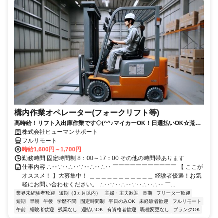
構内作業オペレーター(フォークリフト等)
高時給！リフト入出庫作業です◇(^^♪マイカーOK！日週払いOK☆荒本
駅★【シゴト№0619】
株式会社ヒューマンサポート
フルリモート
時給1,600円～1,700円
勤務時間 固定時間制 8：00～17：00 その他の時間帯あります
仕事内容 ∴‥∵‥∴‥∵‥∴‥∴‥ ￣￣￣￣￣￣￣￣￣￣￣ 【 ここが
オススメ！ 】大募集中！ ＿＿＿＿＿＿＿＿＿＿＿ 経験者優遇！お気
軽にお問い合わせください。 ∴‥∵‥∴‥∵‥∴‥∴‥ ￣...
業界未経験者歓迎
短期（3ヵ月以内）
主婦・主夫歓迎
長期
フリーター歓迎
短期
早朝
午後
学歴不問
固定時間制
平日のみOK
未経験者歓迎
フルリモート
午前
経験者歓迎
残業なし
週払いOK
有資格者歓迎
職種変更なし
ブランクOK