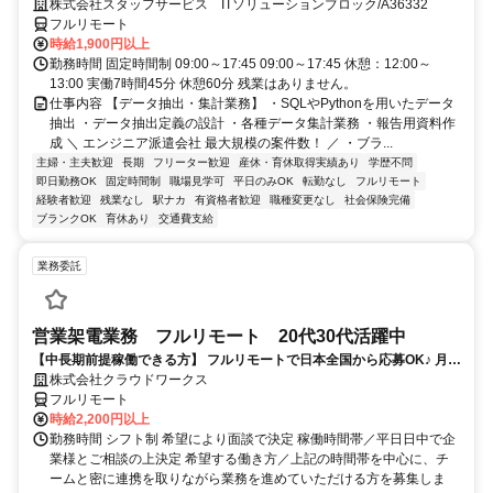
以上◎ 来社不要のカンタン登録→最短2日で就業可能！！
株式会社スタッフサービス ITソリューションブロック/A36332
フルリモート
時給1,900円以上
勤務時間 固定時間制 09:00～17:45 09:00～17:45 休憩：12:00～
13:00 実働7時間45分 休憩60分 残業はありません。
仕事内容 【データ抽出・集計業務】 ・SQLやPythonを用いたデータ
抽出 ・データ抽出定義の設計 ・各種データ集計業務 ・報告用資料作
成 ＼ エンジニア派遣会社 最大規模の案件数！ ／ ・ブラ...
主婦・主夫歓迎
長期
フリーター歓迎
産休・育休取得実績あり
学歴不問
即日勤務OK
固定時間制
職場見学可
平日のみOK
転勤なし
フルリモート
経験者歓迎
残業なし
駅ナカ
有資格者歓迎
職種変更なし
社会保険完備
ブランクOK
育休あり
交通費支給
業務委託
営業架電業務 フルリモート 20代30代活躍中
【中長期前提稼働できる方】 フルリモートで日本全国から応募OK♪ 月稼
働40時間で安定収入！
株式会社クラウドワークス
フルリモート
時給2,200円以上
勤務時間 シフト制 希望により面談で決定 稼働時間帯／平日日中で企
業様とご相談の上決定 希望する働き方／上記の時間帯を中心に、チ
ームと密に連携を取りながら業務を進めていただける方を募集しま