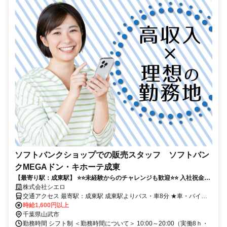
ソフトバンクショップでの販売スタッフ ソフトバン
クMEGAドン・キホーテ成東
【最寄り駅：成東駅】 ⭐️⭐️未経験からのチャレンジも歓迎⭐️⭐️ 入社祝金最
大10万円！ 高時給&手厚いサポートで長く続けられます！
株式会社シエロ
交通アクセス 最寄駅：成東駅 成東駅よりバス・車8分 ★車・バイク
通勤OK
時給1,600円以上
千葉県山武市
勤務時間 シフト制 ＜勤務時間について＞ 10:00～20:00（実働8ｈ・