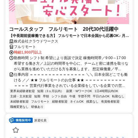
コールスタッフ フルリモート 20代30代活躍中
【中長期前提稼働できる方】 フルリモートで日本全国から応募OK♪ 月稼
働80時間で安定収入！
株式会社クラウドワークス
フルリモート
時給1,900円以上
勤務時間 シフト制 希望により面談で決定 稼働時間帯／9:00～17:00
希望する働き方／上記の時間帯を中心に、チームと密に連携を取りな
がら業務を進めていただける方を募集します。 想定稼働量／平...
仕事内容 ＝＝＝＝＝＝＝＝＝＝＝＝＝＝＝ ＼＼ 日本全国どこでも働
ける ／／ ★★ フルリモートのお仕事 ★★ ＝＝＝＝＝＝＝＝＝＝＝
＝＝＝＝ 営業代行事業をされている企業様をしている企業での営...
業界未経験者歓迎
短期（3ヵ月以内）
副業・WワークOK
1日4時間以内OK
主婦・主夫歓迎
短期
早朝
シフト自由
午後
学歴不問
平日のみOK
転勤なし
未経験者歓迎
フルリモート
経験者歓迎
ネイルOK
残業なし
有資格者歓迎
職種変更なし
研修あり
派遣社員