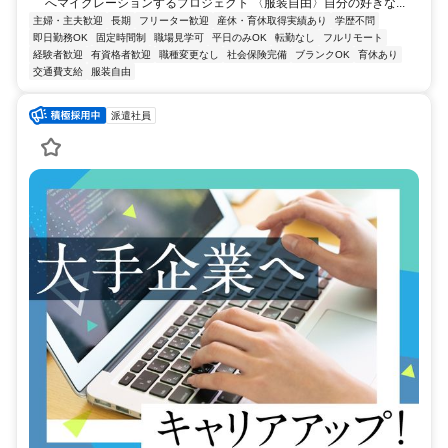
へマイグレーションするプロジェクト 〈服装自由〉自分の好きな...
主婦・主夫歓迎
長期
フリーター歓迎
産休・育休取得実績あり
学歴不問
即日勤務OK
固定時間制
職場見学可
平日のみOK
転勤なし
フルリモート
経験者歓迎
有資格者歓迎
職種変更なし
社会保険完備
ブランクOK
育休あり
交通費支給
服装自由
派遣社員