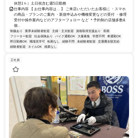
休憩1ｈ）土日祝含む週5日勤務
仕事内容 【 お仕事内容は… 】 ご来店いただいたお客様に ・スマホ
の商品・プランのご案内 ・新規申込みや機種変更などの受付 ・修理
受付や操作案内などのアフターフォロー など ＊予約制の店舗多数&
個...
制服あり
業界未経験者歓迎
主婦・主夫歓迎
資格取得支援あり
長期
フリーター歓迎
社会保険あり
バイク通勤OK
大量募集
学歴不問
車通勤OK
即日勤務OK
職場見学可
転勤なし
経験不問
未経験者歓迎
交通費全額支給
経験者歓迎
ネイルOK
残業なし
正社員